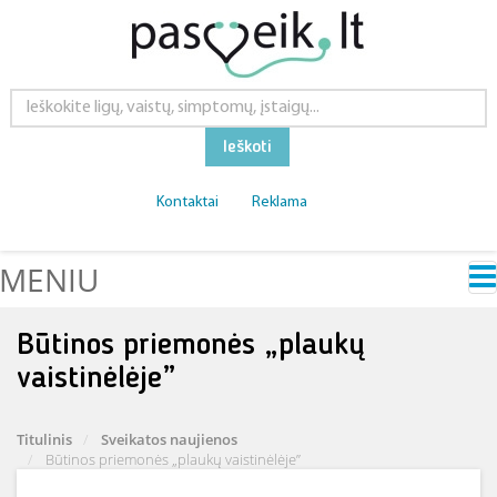
Ieškoti
Kontaktai
Reklama
MENIU
Būtinos priemonės „plaukų
vaistinėlėje”
Titulinis
Sveikatos naujienos
Būtinos priemonės „plaukų vaistinėlėje”