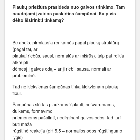
Plaukų priežiūra prasideda nuo galvos trinkimo. Tam
naudojami įvairios paskirties šampūnai. Kaip vis
dėlto išsirinkti tinkamą?
Be abejo, pirmiausia renkamės pagal plaukų struktūrą
(pagal tai, ar
plaukai riebūs, sausi, normalūs ar mišrūs), taip pat reikia
atkreipti
dėmesį į galvos odą – ar ji riebi, sausa, normali ar
probleminė.
Tad ne kiekvienas šampūnas tinka kiekvienam plaukų
tipui.
Šampūnas skirtas plaukams išplauti, nešvarumams,
dulkėms, formavimo
priemonėms pašalinti, nedirginant galvos odos, tad turi
būti maža
rūgštinė reakcija (pH 5,5 – normalios odos rūgštingumo
lygis)