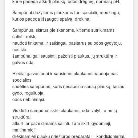
kurie padeda atkurti plaukų, odos drėgmę, normalų pH.
Šampūnai dažytiems plaukams turi specialių medžiagų,
kurios padeda išsaugoti spalvą, drėkina.
Šampūnus, skirtus pleiskanoms, kitiems sutrikimams
šalinti, reiktų
naudoti tinkamai ir saikingai, pasitarus su odos gydytoju,
nes šie
šampūnai gali sausinti, pažeisti plaukus, jų struktūrą ir
galvos odą.
Riebiai galvos odai ir sausiems plaukams naudojamas
specialios
sudėties šampūnas, kuris nesausina sausų plaukų, tačiau
gydo, reguliuoja
odos riebinimąsi.
Vis dėlto šampūnai skirti plaukams, odai valyti, o ne jų
struktūrai
atkurti ar pažeidimams šalinti. Tam skirti gydomieji,
maitinamieji,
drėkinamieji plaukų priežiūros preparatai – kondicionieriai,