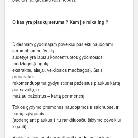
O kas yra plaukų serumai? Kam jie reikalingi?
Didesniam gydomajam poveikiui pasiekti naudojami
serumai, ampulės. Jų
sudėtyje yra labiau koncentruotos gydomosios
medžiagos(augalų
ekstraktai, aliejai, veikliosios medžiagos). Šiais
preparatais
rekomenduojama gydyti stipriai pažeistus plaukus kartą
per savaitę, o
mažiau pažeistus – kartą per mėnesį.
Tokios gydymo priemonės naudojamos ir salonuose, ir
namų sąlygomis
(apdengiant plaukus šiltu rankšluosčiu šildymo poveikiui
išgauti).
Riebiai galvos odai normalizuoti naudojami losjonai,