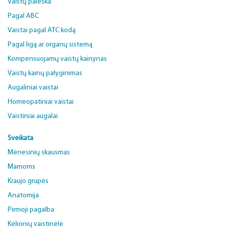
Vaistų paieška
Pagal ABC
Vaistai pagal ATC kodą
Pagal ligą ar organų sistemą
Kompensuojamų vaistų kainynas
Vaistų kainų palyginimas
Augaliniai vaistai
Homeopatiniai vaistai
Vaistiniai augalai
Sveikata
Mėnesinių skausmas
Mamoms
Kraujo grupės
Anatomija
Pirmoji pagalba
Kelionių vaistinėlė