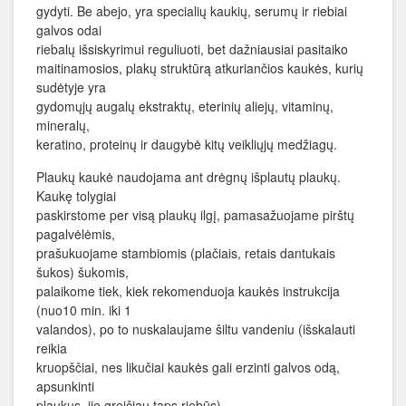
gydyti. Be abejo, yra specialių kaukių, serumų ir riebiai
galvos odai
riebalų išsiskyrimui reguliuoti, bet dažniausiai pasitaiko
maitinamosios, plakų struktūrą atkuriančios kaukės, kurių
sudėtyje yra
gydomųjų augalų ekstraktų, eterinių aliejų, vitaminų,
mineralų,
keratino, proteinų ir daugybė kitų veikliųjų medžiagų.
Plaukų kaukė naudojama ant drėgnų išplautų plaukų.
Kaukę tolygiai
paskirstome per visą plaukų ilgį, pamasažuojame pirštų
pagalvėlėmis,
prašukuojame stambiomis (plačiais, retais dantukais
šukos) šukomis,
palaikome tiek, kiek rekomenduoja kaukės instrukcija
(nuo10 min. iki 1
valandos), po to nuskalaujame šiltu vandeniu (išskalauti
reikia
kruopščiai, nes likučiai kaukės gali erzinti galvos odą,
apsunkinti
plaukus, jie greičiau taps riebūs).