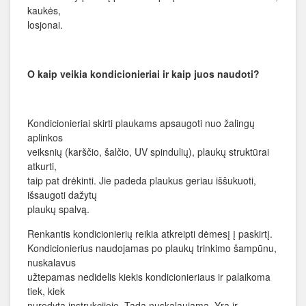
kaukės,
losjonai.
O kaip veikia kondicionieriai ir kaip juos naudoti?
Kondicionieriai skirti plaukams apsaugoti nuo žalingų
aplinkos
veiksnių (karščio, šalčio, UV spindulių), plaukų struktūrai
atkurti,
taip pat drėkinti. Jie padeda plaukus geriau iššukuoti,
išsaugoti dažytų
plaukų spalvą.
Renkantis kondicionierių reikia atkreipti dėmesį į paskirtį.
Kondicionierius naudojamas po plaukų trinkimo šampūnu,
nuskalavus
užtepamas nedidelis kiekis kondicionieriaus ir palaikoma
tiek, kiek
nurodyta instrukcijoje. Tada nuskalaujama. Yra ir