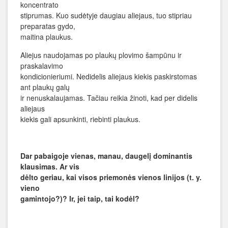
koncentrato
stiprumas. Kuo sudėtyje daugiau aliejaus, tuo stipriau
preparatas gydo,
maitina plaukus.
Aliejus naudojamas po plaukų plovimo šampūnu ir
praskalavimo
kondicionieriumi. Nedidelis aliejaus kiekis paskirstomas
ant plaukų galų
ir nenuskalaujamas. Tačiau reikia žinoti, kad per didelis
aliejaus
kiekis gali apsunkinti, riebinti plaukus.
Dar pabaigoje vienas, manau, daugelį dominantis
klausimas. Ar vis
dėlto geriau, kai visos priemonės vienos linijos (t. y.
vieno
gamintojo?)? Ir, jei taip, tai kodėl?