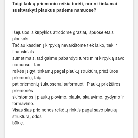
Taigi kokių priemonių reikia turėti, norint tinkamai
susitvarkyti plaukus patiems namuose?
Išėjusios iš kirpyklos atrodome gražiai, išpuoselėtais
plaukais.
Tačiau kasdien į kirpyklą nevaikštome tiek laiko, tiek ir
finansiniais
sumetimais, tad galime pabandyti turėti mini kirpyklą savo
namuose. Tam
reikės įsigyti tinkamų pagal plaukų struktūrą priežiūros
priemonių, taip
pat priemonių šukuosenai suformuoti. Plaukų priežiūros
priemonės
skirstomos į plaukų plovimo, plaukų skalavimo, gydymo ir
formavimo.
Visas šias priemones reikėtų rinktis pagal savo plaukų
struktūrą, odos
būklę.