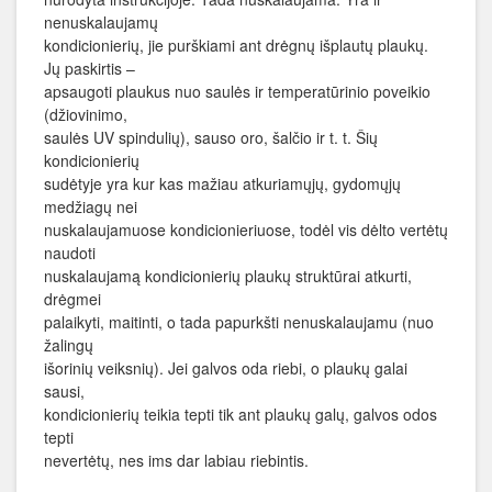
nenuskalaujamų
kondicionierių, jie purškiami ant drėgnų išplautų plaukų.
Jų paskirtis –
apsaugoti plaukus nuo saulės ir temperatūrinio poveikio
(džiovinimo,
saulės UV spindulių), sauso oro, šalčio ir t. t. Šių
kondicionierių
sudėtyje yra kur kas mažiau atkuriamųjų, gydomųjų
medžiagų nei
nuskalaujamuose kondicionieriuose, todėl vis dėlto vertėtų
naudoti
nuskalaujamą kondicionierių plaukų struktūrai atkurti,
drėgmei
palaikyti, maitinti, o tada papurkšti nenuskalaujamu (nuo
žalingų
išorinių veiksnių). Jei galvos oda riebi, o plaukų galai
sausi,
kondicionierių teikia tepti tik ant plaukų galų, galvos odos
tepti
nevertėtų, nes ims dar labiau riebintis.