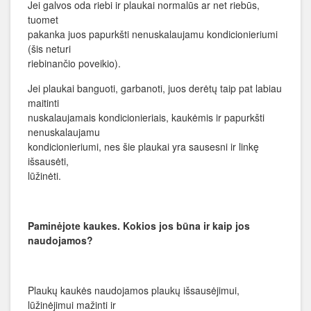
Jei galvos oda riebi ir plaukai normalūs ar net riebūs,
tuomet
pakanka juos papurkšti nenuskalaujamu kondicionieriumi
(šis neturi
riebinančio poveikio).
Jei plaukai banguoti, garbanoti, juos derėtų taip pat labiau
maitinti
nuskalaujamais kondicionieriais, kaukėmis ir papurkšti
nenuskalaujamu
kondicionieriumi, nes šie plaukai yra sausesni ir linkę
išsausėti,
lūžinėti.
Paminėjote kaukes. Kokios jos būna ir kaip jos
naudojamos?
Plaukų kaukės naudojamos plaukų išsausėjimui,
lūžinėjimui mažinti ir