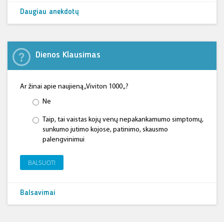
Daugiau anekdotų
Dienos Klausimas
Ar žinai apie naujieną „Viviton 1000 „?
Ne
Taip, tai vaistas kojų venų nepakankamumo simptomų,
sunkumo jutimo kojose, patinimo, skausmo
palengvinimui
BALSUOTI
Balsavimai