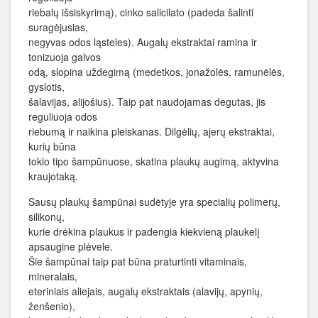
riebalų išsiskyrimą), cinko salicilato (padeda šalinti
suragėjusias,
negyvas odos ląsteles). Augalų ekstraktai ramina ir
tonizuoja galvos
odą, slopina uždegimą (medetkos, jonažolės, ramunėlės,
gyslotis,
šalavijas, alijošius). Taip pat naudojamas degutas, jis
reguliuoja odos
riebumą ir naikina pleiskanas. Dilgėlių, ajerų ekstraktai,
kurių būna
tokio tipo šampūnuose, skatina plaukų augimą, aktyvina
kraujotaką.
Sausų plaukų šampūnai sudėtyje yra specialių polimerų,
silikonų,
kurie drėkina plaukus ir padengia kiekvieną plaukelį
apsaugine plėvele.
Šie šampūnai taip pat būna praturtinti vitaminais,
mineralais,
eteriniais aliejais, augalų ekstraktais (alavijų, apynių,
ženšenio),