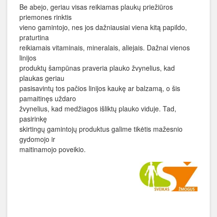
Be abejo, geriau visas reikiamas plaukų priežiūros
priemones rinktis
vieno gamintojo, nes jos dažniausiai viena kitą papildo,
praturtina
reikiamais vitaminais, mineralais, aliejais. Dažnai vienos
linijos
produktų šampūnas praveria plauko žvynelius, kad
plaukas geriau
pasisavintų tos pačios linijos kaukę ar balzamą, o šis
pamaitinęs uždaro
žvynelius, kad medžiagos išliktų plauko viduje. Tad,
pasirinkę
skirtingų gamintojų produktus galime tikėtis mažesnio
gydomojo ir
maitinamojo poveikio.