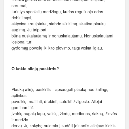
serumai,
turintys specialių medžiagų, kurios reguliuoja odos
riebinimąsi,
aktyvina kraujotaką, stabdo slinkimą, skatina plaukų
augimą. Jų taip pat
būna nuskalaujamų ir nenuskalaujamų. Nenuskalaujami
losjonai turi
gydomąjį poveikį iki kito plovimo, taigi veikia ilgiau.
O kokia aliejų paskirtis?
Plaukų aliejų paskirtis – apsaugoti plauką nuo žalingų
aplinkos
poveikių, maitinti, drėkinti, suteikti žvilgesio. Aliejai
gaminami iš
įvairių augalų lapų, vaisių, žiedų, medienos, šaknų, žievės
ir medžio
dervų. Jų kokybę nulemia į sudėtį įeinantis aliejaus kiekis,