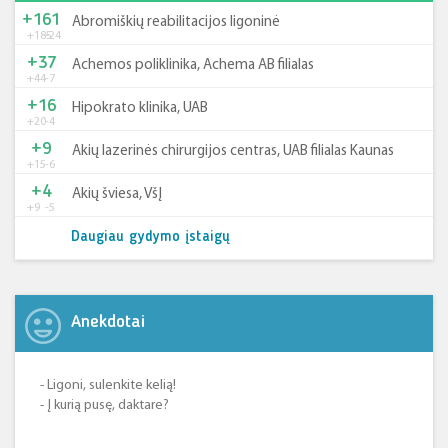
+161
Abromiškių reabilitacijos ligoninė
+185
-24
+37
Achemos poliklinika, Achema AB filialas
+44
-7
+16
Hipokrato klinika, UAB
+20
-4
+9
Akių lazerinės chirurgijos centras, UAB filialas Kaunas
+15
-6
+4
Akių šviesa, VšĮ
+9
-5
Daugiau gydymo įstaigų
Anekdotai
- Ligoni, sulenkite kelią!
- Į kurią pusę, daktare?