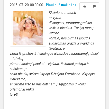
2015-03-20 00:00:00
-
Plaukai / makiažas
Kiekviena moteris
ar vyras
džiaugiasi, turėdami gražius,
vešlius plaukus. Tai lyg mūsų
vizitinė
kortelė, nes pirmas įspūdis
sudaromas gražia ir tvarkinga
išvaizda, o
viena iš gražios ir tvarkingos išvaizdos „sudedamųjų dalių“
– tai visų
pirma tvarkingi plaukai – išplauti, tinkamai pakirpti ir
sušukuoti,“ –
sako plaukų stilistė kirpėja Džiuljeta Petrulienė. Kirpėjos
klausiame,
ar galima viso to pasiekti namų sąlygomis ir kokių
priemonių reikia
turėti.