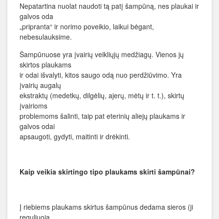
Nepatartina nuolat naudoti tą patį šampūną, nes plaukai ir
galvos oda
„pripranta“ ir norimo poveikio, laikui bėgant,
nebesulauksime.
Šampūnuose yra įvairių veikliųjų medžiagų. Vienos jų
skirtos plaukams
ir odai išvalyti, kitos saugo odą nuo perdžiūvimo. Yra
įvairių augalų
ekstraktų (medetkų, dilgėlių, ajerų, mėtų ir t. t.), skirtų
įvairioms
problemoms šalinti, taip pat eterinių aliejų plaukams ir
galvos odai
apsaugoti, gydyti, maitinti ir drėkinti.
Kaip veikia skirtingo tipo plaukams skirti šampūnai?
Į riebiems plaukams skirtus šampūnus dedama sieros (ji
reguliuoja