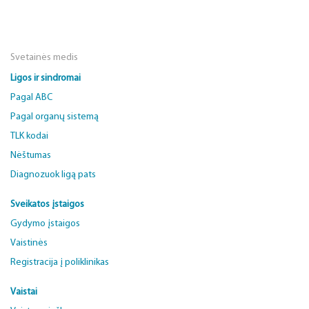
Svetainės medis
Ligos ir sindromai
Pagal ABC
Pagal organų sistemą
TLK kodai
Nėštumas
Diagnozuok ligą pats
Sveikatos įstaigos
Gydymo įstaigos
Vaistinės
Registracija į poliklinikas
Vaistai