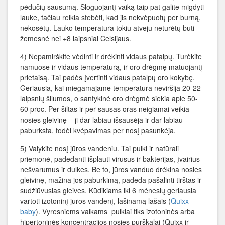
pėdučių sausumą. Sloguojantį vaiką taip pat galite migdyti
lauke, tačiau reikia stebėti, kad jis nekvėpuotų per burną,
nekosėtų. Lauko temperatūra tokiu atveju neturėtų būti
žemesnė nei +8 laipsniai Celsijaus.
4) Nepamirškite vėdinti ir drėkinti vidaus patalpų. Turėkite
namuose ir vidaus temperatūrą, ir oro drėgmę matuojantį
prietaisą. Tai padės įvertinti vidaus patalpų oro kokybę.
Geriausia, kai miegamajame temperatūra neviršija 20-22
laipsnių šilumos, o santykinė oro drėgmė siekia apie 50-
60 proc. Per šiltas ir per sausas oras neigiamai veikia
nosies gleivinę – ji dar labiau išsausėja ir dar labiau
paburksta, todėl kvėpavimas per nosį pasunkėja.
5) Valykite nosį jūros vandeniu. Tai puiki ir natūrali
priemonė, padedanti išplauti virusus ir bakterijas, įvairius
nešvarumus ir dulkes. Be to, jūros vanduo drėkina nosies
gleivinę, mažina jos paburkimą, padeda pašalinti tirštas ir
sudžiūvusias gleives. Kūdikiams iki 6 mėnesių geriausia
vartoti izotoninį jūros vandenį, lašinamą lašais (
Quixx
baby
). Vyresniems vaikams puikiai tiks izotoninės arba
hipertoninės koncentracijos nosies purškalai (Quixx ir