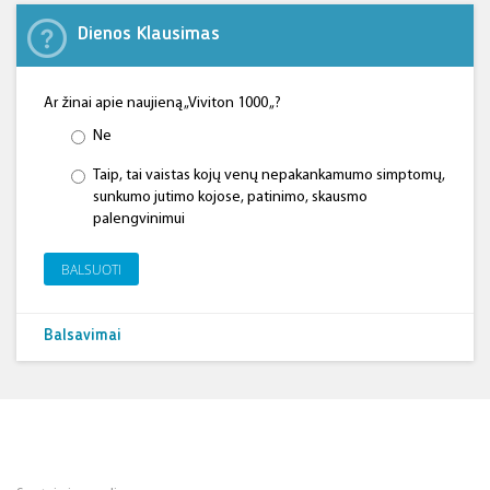
Dienos Klausimas
Ar žinai apie naujieną „Viviton 1000 „?
Ne
Taip, tai vaistas kojų venų nepakankamumo simptomų,
sunkumo jutimo kojose, patinimo, skausmo
palengvinimui
BALSUOTI
Balsavimai