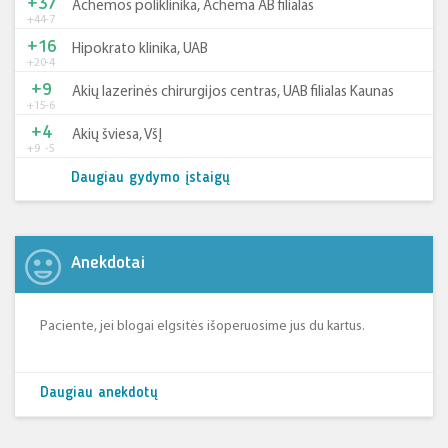
+37
Achemos poliklinika, Achema AB filialas
+44
-7
+16
Hipokrato klinika, UAB
+20
-4
+9
Akių lazerinės chirurgijos centras, UAB filialas Kaunas
+15
-6
+4
Akių šviesa, VšĮ
+9
-5
Daugiau gydymo įstaigų
Anekdotai
Paciente, jei blogai elgsitės išoperuosime jus du kartus.
Daugiau anekdotų