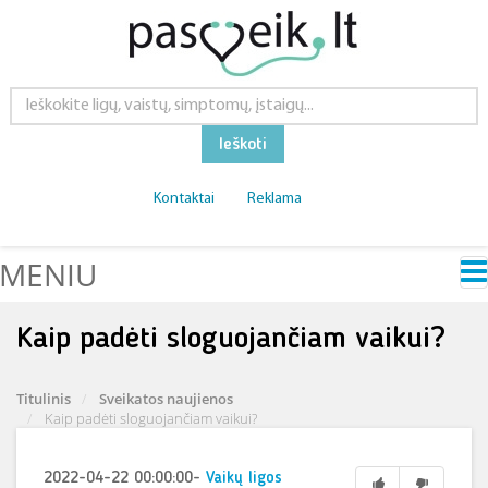
Ieškoti
Kontaktai
Reklama
MENIU
Kaip padėti sloguojančiam vaikui?
Titulinis
Sveikatos naujienos
Kaip padėti sloguojančiam vaikui?
2022-04-22 00:00:00
-
Vaikų ligos