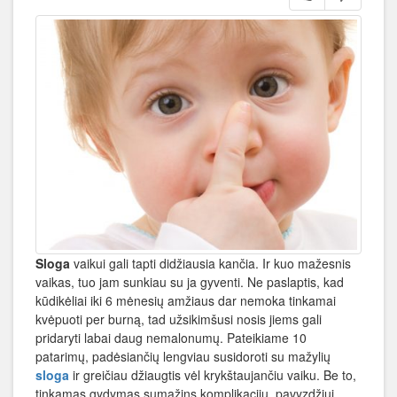
Sloga
vaikui gali tapti didžiausia kančia. Ir kuo mažesnis
vaikas, tuo jam sunkiau su ja gyventi. Ne paslaptis, kad
kūdikėliai iki 6 mėnesių amžiaus dar nemoka tinkamai
kvėpuoti per burną, tad užsikimšusi nosis jiems gali
pridaryti labai daug nemalonumų. Pateikiame 10
patarimų, padėsiančių lengviau susidoroti su mažylių
sloga
ir greičiau džiaugtis vėl krykštaujančiu vaiku. Be to,
tinkamas gydymas sumažins komplikacijų, pavyzdžiui,