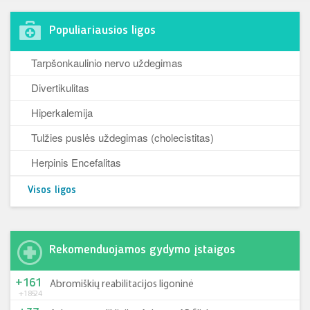
Populiariausios ligos
Tarpšonkaulinio nervo uždegimas
Divertikulitas
Hiperkalemija
Tulžies puslės uždegimas (cholecistitas)
Herpinis Encefalitas
Visos ligos
Rekomenduojamos gydymo įstaigos
+161
Abromiškių reabilitacijos ligoninė
+185
-24