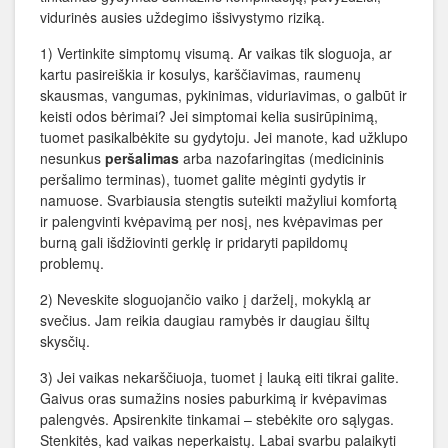
vidurinės ausies uždegimo išsivystymo riziką.
1) Vertinkite simptomų visumą. Ar vaikas tik sloguoja, ar
kartu pasireiškia ir kosulys, karščiavimas, raumenų
skausmas, vangumas, pykinimas, viduriavimas, o galbūt ir
keisti odos bėrimai? Jei simptomai kelia susirūpinimą,
tuomet pasikalbėkite su gydytoju. Jei manote, kad užklupo
nesunkus
peršalimas
arba nazofaringitas (medicininis
peršalimo terminas), tuomet galite mėginti gydytis ir
namuose. Svarbiausia stengtis suteikti mažyliui komfortą
ir palengvinti kvėpavimą per nosį, nes kvėpavimas per
burną gali išdžiovinti gerklę ir pridaryti papildomų
problemų.
2) Neveskite sloguojančio vaiko į darželį, mokyklą ar
svečius. Jam reikia daugiau ramybės ir daugiau šiltų
skysčių.
3) Jei vaikas nekarščiuoja, tuomet į lauką eiti tikrai galite.
Gaivus oras sumažins nosies paburkimą ir kvėpavimas
palengvės. Apsirenkite tinkamai – stebėkite oro sąlygas.
Stenkitės, kad vaikas neperkaistų. Labai svarbu palaikyti