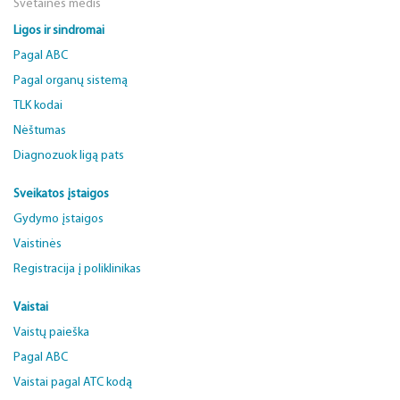
Svetainės medis
Ligos ir sindromai
Pagal ABC
Pagal organų sistemą
TLK kodai
Nėštumas
Diagnozuok ligą pats
Sveikatos įstaigos
Gydymo įstaigos
Vaistinės
Registracija į poliklinikas
Vaistai
Vaistų paieška
Pagal ABC
Vaistai pagal ATC kodą