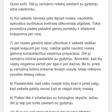
Quixx soft). Dėl jų vartojimo reikėtų pasitarti su gydytoju
arba vaistininku.
6) Kol vaikelis nemoka pats išpūsti nosies, naudokite
specialius siurbtukus švelniais silikoniniais atgaliais. Tokia
procedūra padės pašalinti gleivių perteklių ir atlaisvinti
kvėpavimą per nosį.
7) Jei nosies gleivinė labai užburkusi ir vaikelis visiškai
negali kvėpuoti per nosį, nakčiai galite naudoti nosies
gleivinę sutraukiančius vaistinius preparatus. Dėl jų
vartojimo būtinai pasitarkite su gydytoju. Atminkite, kad šių
vaistų negalima vartoti per ilgai ir per dažnai. Be to, prieš
jų vartojimą būtina tinkamai išvalyti nosytę, kitaip reikiamo
poveikio tiesiog nebus.
8) Pasistenkite, kad vaiko nosytė būtų švari ir prieš valgį,
kad vaikelis galėtų ramiai žįsti ar valgyti kitokį maistą.
9) Puikiai tiks ir inhaliacijos su fiziologiniu skysčiu, tačiau
dėl jų taip pat turite pasitarti su gydytoju.
10) Kosulys gali atsirasti būtent dėl skystos
slogos