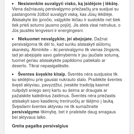
Nesistenkite suvalgyti visko, ką įsidėjote į lėkštę.
Viena dažniausių persivalgymo priežasčių yra susijusi su
pastangomis žūtbūt suvalgyti viską, kas Jūsų lėkštėje.
Atsisakyte šio įpročio, valgykite lėčiau ir sustokite net šiek
tiek prieš sotumo jausmo pojūtį. Jis ateis visai netrukus, o
Jūs jausitės lengvesni ir energingesni.
Niekuomet nevalgykite, jei abejojate.
Dažnai
persivalgoma tik dėl to, kad sunku atsisakyti siūlomų
skanėstų. Atminkite – iki persivalgymo tik vienas žingsnis,
tad jei abejojate savo galimybėmis ir jau jaučiate sotumą,
tuomet geriau atsisakykite papildomo patiekalo ar
deserto. Tikrai nepasigailėsite.
Šventes švęskite kitaip.
Šventės nėra susijusios tik
su sėdėjimu prie gausiai nukrauto stalo. Pradėkite šventes
švęsti aktyviau, pavyzdžiui, įveskite tradiciją kasmet
nulipdyti sniego senį kartu su šeima ar draugais ar
pažaiskite kalėdinius žaidimus. Šventės nėra priežastis
atsisakyti savo kasdienių treniruočių ar išėjimo į lauką.
Švęsdami šventes aktyviau ne tik sumažinsite
persivalgymo
tikimybę, bet ir praleisite daug smagaus
bei aktyvaus laiko.
Greita pagalba persivalgius