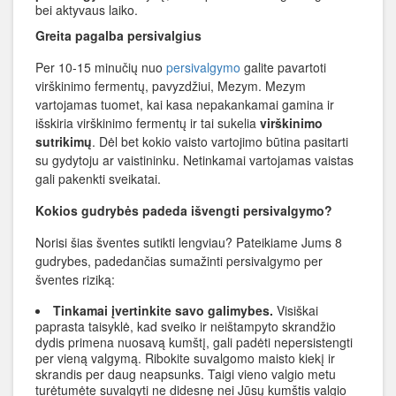
bei aktyvaus laiko.
Greita pagalba persivalgius
Per 10-15 minučių nuo
persivalgymo
galite pavartoti
virškinimo fermentų, pavyzdžiui, Mezym. Mezym
vartojamas tuomet, kai kasa nepakankamai gamina ir
išskiria virškinimo fermentų ir tai sukelia
virškinimo
sutrikimų
. Dėl bet kokio vaisto vartojimo būtina pasitarti
su gydytoju ar vaistininku. Netinkamai vartojamas vaistas
gali pakenkti sveikatai.
Kokios gudrybės padeda išvengti persivalgymo?
Norisi šias šventes sutikti lengviau? Pateikiame Jums 8
gudrybes, padedančias sumažinti persivalgymo per
šventes riziką:
Tinkamai įvertinkite savo galimybes.
Visiškai
paprasta taisyklė, kad sveiko ir neištampyto skrandžio
dydis primena nuosavą kumštį, gali padėti nepersistengti
per vieną valgymą. Ribokite suvalgomo maisto kiekį ir
skrandis per daug neapsunks. Taigi vieno valgio metu
turėtumėte suvalgyti ne didesnę nei Jūsų kumštis valgio