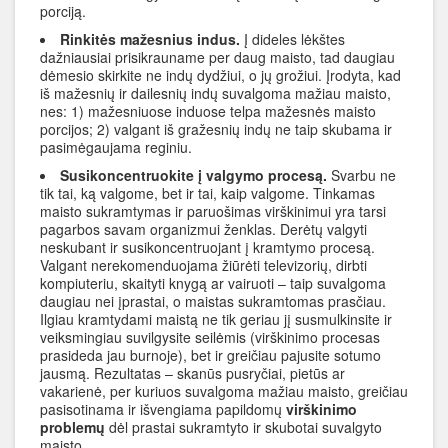
porciją.
Rinkitės mažesnius indus.
Į dideles lėkštes
dažniausiai prisikrauname per daug maisto, tad daugiau
dėmesio skirkite ne indų dydžiui, o jų grožiui. Įrodyta, kad
iš mažesnių ir dailesnių indų suvalgoma mažiau maisto,
nes: 1) mažesniuose induose telpa mažesnės maisto
porcijos; 2) valgant iš gražesnių indų ne taip skubama ir
pasimėgaujama reginiu.
Susikoncentruokite į valgymo procesą.
Svarbu ne
tik tai, ką valgome, bet ir tai, kaip valgome. Tinkamas
maisto sukramtymas ir paruošimas virškinimui yra tarsi
pagarbos savam organizmui ženklas. Derėtų valgyti
neskubant ir susikoncentruojant į kramtymo procesą.
Valgant nerekomenduojama žiūrėti televizorių, dirbti
kompiuteriu, skaityti knygą ar vairuoti – taip suvalgoma
daugiau nei įprastai, o maistas sukramtomas prasčiau.
Ilgiau kramtydami maistą ne tik geriau jį susmulkinsite ir
veiksmingiau suvilgysite seilėmis (virškinimo procesas
prasideda jau burnoje), bet ir greičiau pajusite sotumo
jausmą. Rezultatas – skanūs pusryčiai, pietūs ar
vakarienė, per kuriuos suvalgoma mažiau maisto, greičiau
pasisotinama ir išvengiama papildomų
virškinimo
problemų
dėl prastai sukramtyto ir skubotai suvalgyto
maisto.