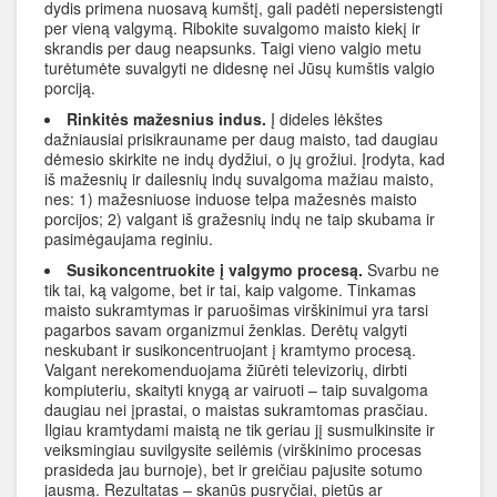
dydis primena nuosavą kumštį, gali padėti nepersistengti
per vieną valgymą. Ribokite suvalgomo maisto kiekį ir
skrandis per daug neapsunks. Taigi vieno valgio metu
turėtumėte suvalgyti ne didesnę nei Jūsų kumštis valgio
porciją.
Rinkitės mažesnius indus.
Į dideles lėkštes
dažniausiai prisikrauname per daug maisto, tad daugiau
dėmesio skirkite ne indų dydžiui, o jų grožiui. Įrodyta, kad
iš mažesnių ir dailesnių indų suvalgoma mažiau maisto,
nes: 1) mažesniuose induose telpa mažesnės maisto
porcijos; 2) valgant iš gražesnių indų ne taip skubama ir
pasimėgaujama reginiu.
Susikoncentruokite į valgymo procesą.
Svarbu ne
tik tai, ką valgome, bet ir tai, kaip valgome. Tinkamas
maisto sukramtymas ir paruošimas virškinimui yra tarsi
pagarbos savam organizmui ženklas. Derėtų valgyti
neskubant ir susikoncentruojant į kramtymo procesą.
Valgant nerekomenduojama žiūrėti televizorių, dirbti
kompiuteriu, skaityti knygą ar vairuoti – taip suvalgoma
daugiau nei įprastai, o maistas sukramtomas prasčiau.
Ilgiau kramtydami maistą ne tik geriau jį susmulkinsite ir
veiksmingiau suvilgysite seilėmis (virškinimo procesas
prasideda jau burnoje), bet ir greičiau pajusite sotumo
jausmą. Rezultatas – skanūs pusryčiai, pietūs ar