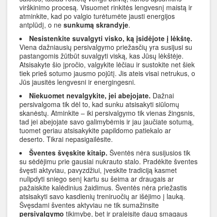
virškinimo procesą. Visuomet rinkitės lengvesnį maistą ir
atminkite, kad po valgio turėtumėte jausti energijos
antplūdį, o ne
sunkumą skrandyje
.
Nesistenkite suvalgyti visko, ką įsidėjote į lėkštę.
Viena dažniausių persivalgymo priežasčių yra susijusi su
pastangomis žūtbūt suvalgyti viską, kas Jūsų lėkštėje.
Atsisakyte šio įpročio, valgykite lėčiau ir sustokite net šiek
tiek prieš sotumo jausmo pojūtį. Jis ateis visai netrukus, o
Jūs jausitės lengvesni ir energingesni.
Niekuomet nevalgykite, jei abejojate.
Dažnai
persivalgoma tik dėl to, kad sunku atsisakyti siūlomų
skanėstų. Atminkite – iki persivalgymo tik vienas žingsnis,
tad jei abejojate savo galimybėmis ir jau jaučiate sotumą,
tuomet geriau atsisakykite papildomo patiekalo ar
deserto. Tikrai nepasigailėsite.
Šventes švęskite kitaip.
Šventės nėra susijusios tik
su sėdėjimu prie gausiai nukrauto stalo. Pradėkite šventes
švęsti aktyviau, pavyzdžiui, įveskite tradiciją kasmet
nulipdyti sniego senį kartu su šeima ar draugais ar
pažaiskite kalėdinius žaidimus. Šventės nėra priežastis
atsisakyti savo kasdienių treniruočių ar išėjimo į lauką.
Švęsdami šventes aktyviau ne tik sumažinsite
persivalgymo
tikimybę, bet ir praleisite daug smagaus