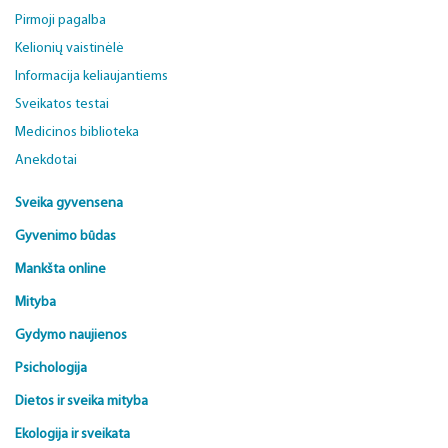
Pirmoji pagalba
Kelionių vaistinėlė
Informacija keliaujantiems
Sveikatos testai
Medicinos biblioteka
Anekdotai
Sveika gyvensena
Gyvenimo būdas
Mankšta online
Mityba
Gydymo naujienos
Psichologija
Dietos ir sveika mityba
Ekologija ir sveikata