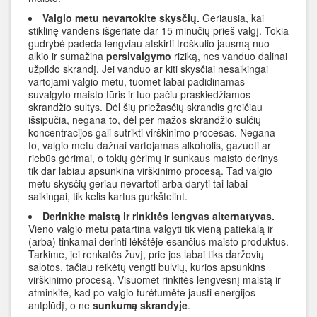
Valgio metu nevartokite skysčių.
Geriausia, kai
stiklinę vandens išgeriate dar 15 minučių prieš valgį. Tokia
gudrybė padeda lengviau atskirti troškulio jausmą nuo
alkio ir sumažina
persivalgymo
riziką, nes vanduo dalinai
užpildo skrandį. Jei vanduo ar kiti skysčiai nesaikingai
vartojami valgio metu, tuomet labai padidinamas
suvalgyto maisto tūris ir tuo pačiu praskiedžiamos
skrandžio sultys. Dėl šių priežasčių skrandis greičiau
išsipučia, negana to, dėl per mažos skrandžio sulčių
koncentracijos gali sutrikti virškinimo procesas. Negana
to, valgio metu dažnai vartojamas alkoholis, gazuoti ar
riebūs gėrimai, o tokių gėrimų ir sunkaus maisto derinys
tik dar labiau apsunkina virškinimo procesą. Tad valgio
metu skysčių geriau nevartoti arba daryti tai labai
saikingai, tik kelis kartus gurkštelint.
Derinkite maistą ir rinkitės lengvas alternatyvas.
Vieno valgio metu patartina valgyti tik vieną patiekalą ir
(arba) tinkamai derinti lėkštėje esančius maisto produktus.
Tarkime, jei renkatės žuvį, prie jos labai tiks daržovių
salotos, tačiau reikėtų vengti bulvių, kurios apsunkins
virškinimo procesą. Visuomet rinkitės lengvesnį maistą ir
atminkite, kad po valgio turėtumėte jausti energijos
antplūdį, o ne
sunkumą skrandyje
.