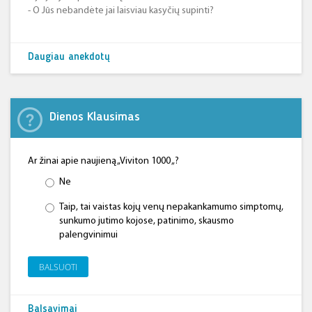
- O Jūs nebandėte jai laisviau kasyčių supinti?
Daugiau anekdotų
Dienos Klausimas
Ar žinai apie naujieną „Viviton 1000 „?
Ne
Taip, tai vaistas kojų venų nepakankamumo simptomų,
sunkumo jutimo kojose, patinimo, skausmo
palengvinimui
BALSUOTI
Balsavimai