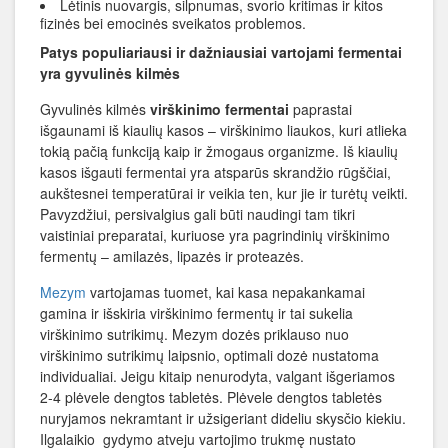
Lėtinis nuovargis, silpnumas, svorio kritimas ir kitos
fizinės bei emocinės sveikatos problemos.
Patys populiariausi ir dažniausiai vartojami fermentai
yra gyvulinės kilmės
Gyvulinės kilmės
virškinimo fermentai
paprastai
išgaunami iš kiaulių kasos – virškinimo liaukos, kuri atlieka
tokią pačią funkciją kaip ir žmogaus organizme. Iš kiaulių
kasos išgauti fermentai yra atsparūs skrandžio rūgščiai,
aukštesnei temperatūrai ir veikia ten, kur jie ir turėtų veikti.
Pavyzdžiui, persivalgius gali būti naudingi tam tikri
vaistiniai preparatai, kuriuose yra pagrindinių virškinimo
fermentų – amilazės, lipazės ir proteazės.
Mezym
vartojamas tuomet, kai kasa nepakankamai
gamina ir išskiria virškinimo fermentų ir tai sukelia
virškinimo sutrikimų. Mezym dozės priklauso nuo
virškinimo sutrikimų laipsnio, optimali dozė nustatoma
individualiai. Jeigu kitaip nenurodyta, valgant išgeriamos
2-4 plėvele dengtos tabletės. Plėvele dengtos tabletės
nuryjamos nekramtant ir užsigeriant dideliu skysčio kiekiu.
Ilgalaikio gydymo atveju vartojimo trukmę nustato