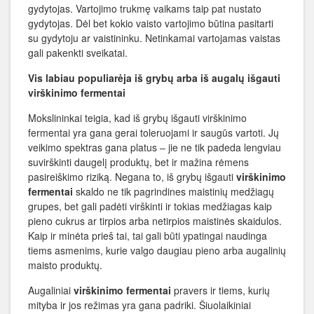
gydytojas. Vartojimo trukmę vaikams taip pat nustato
gydytojas. Dėl bet kokio vaisto vartojimo būtina pasitarti
su gydytoju ar vaistininku. Netinkamai vartojamas vaistas
gali pakenkti sveikatai.
Vis labiau populiarėja iš grybų arba iš augalų išgauti
virškinimo fermentai
Mokslininkai teigia, kad iš grybų išgauti virškinimo
fermentai yra gana gerai toleruojami ir saugūs vartoti. Jų
veikimo spektras gana platus – jie ne tik padeda lengviau
suvirškinti daugelį produktų, bet ir mažina rėmens
pasireiškimo riziką. Negana to, iš grybų išgauti
virškinimo
fermentai
skaldo ne tik pagrindines maistinių medžiagų
grupes, bet gali padėti virškinti ir tokias medžiagas kaip
pieno cukrus ar tirpios arba netirpios maistinės skaidulos.
Kaip ir minėta prieš tai, tai gali būti ypatingai naudinga
tiems asmenims, kurie valgo daugiau pieno arba augalinių
maisto produktų.
Augaliniai
virškinimo fermentai
pravers ir tiems, kurių
mityba ir jos režimas yra gana padriki. Šiuolaikiniai