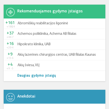
Rekomenduojamos gydymo įstaigos
+161
Abromiškių reabilitacijos ligoninė
+185
-24
+37
Achemos poliklinika, Achema AB filialas
+44
-7
+16
Hipokrato klinika, UAB
+20
-4
+9
Akių lazerinės chirurgijos centras, UAB filialas Kaunas
+15
-6
+4
Akių šviesa, VšĮ
+9
-5
Daugiau gydymo įstaigų
Anekdotai