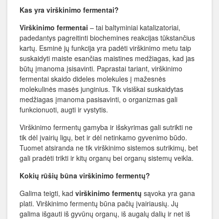
Kas yra virškinimo fermentai?
Virškinimo fermentai
– tai baltyminiai katalizatoriai,
padedantys pagreitinti biochemines reakcijas tūkstančius
kartų. Esminė jų funkcija yra padėti virškinimo metu taip
suskaidyti maiste esančias maistines medžiagas, kad jas
būtų įmanoma įsisavinti. Paprastai tariant, virškinimo
fermentai skaido dideles molekules į mažesnės
molekulinės masės junginius. Tik visiškai suskaidytas
medžiagas įmanoma pasisavinti, o organizmas gali
funkcionuoti, augti ir vystytis.
Virškinimo fermentų gamyba ir išskyrimas gali sutrikti ne
tik dėl įvairių ligų, bet ir dėl netinkamo gyvenimo būdo.
Tuomet atsiranda ne tik virškinimo sistemos sutrikimų, bet
gali pradėti trikti ir kitų organų bei organų sistemų veikla.
Kokių rūšių būna virškinimo fermentų?
Galima teigti, kad
virškinimo fermentų
sąvoka yra gana
plati. Virškinimo fermentų būna pačių įvairiausių. Jų
galima išgauti iš gyvūnų organų, iš augalų dalių ir net iš