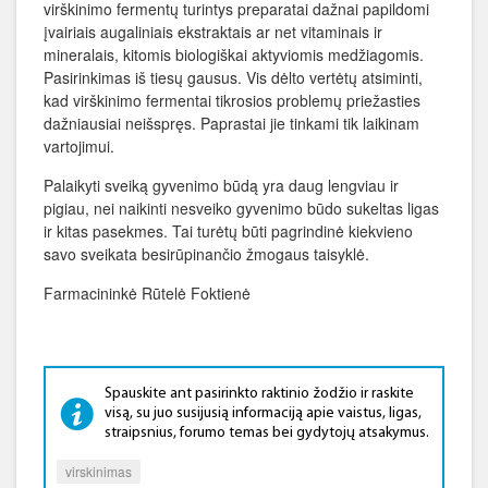
virškinimo fermentų turintys preparatai dažnai papildomi
įvairiais augaliniais ekstraktais ar net vitaminais ir
mineralais, kitomis biologiškai aktyviomis medžiagomis.
Pasirinkimas iš tiesų gausus. Vis dėlto vertėtų atsiminti,
kad virškinimo fermentai tikrosios problemų priežasties
dažniausiai neišspręs. Paprastai jie tinkami tik laikinam
vartojimui.
Palaikyti sveiką gyvenimo būdą yra daug lengviau ir
pigiau, nei naikinti nesveiko gyvenimo būdo sukeltas ligas
ir kitas pasekmes. Tai turėtų būti pagrindinė kiekvieno
savo sveikata besirūpinančio žmogaus taisyklė.
Farmacininkė Rūtelė Foktienė
Spauskite ant pasirinkto raktinio žodžio ir raskite
visą, su juo susijusią informaciją apie vaistus, ligas,
straipsnius, forumo temas bei gydytojų atsakymus.
virskinimas