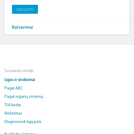
BALSUOTI
Balsavimai
Svetainės medis
Ligos ir sindromai
Pagal ABC
Pagal organų sistemą
TLK kodai
Nėštumas
Diagnozuok ligą pats