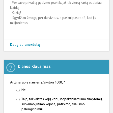
- Per savo privačią gydymo praktiką aš tik vieną kartą padariau
klaidą.
- Kokią?
- Išgydžiau žmogų per du vizitus, o paskui pasirodė, kad jis
milijonierius.
Daugiau anekdotų
Dienos Klausimas
Ar žinai apie naujieną „Viviton 1000 „?
Ne
Taip, tai vaistas kojų venų nepakankamumo simptomų,
sunkumo jutimo kojose, patinimo, skausmo
palengvinimui