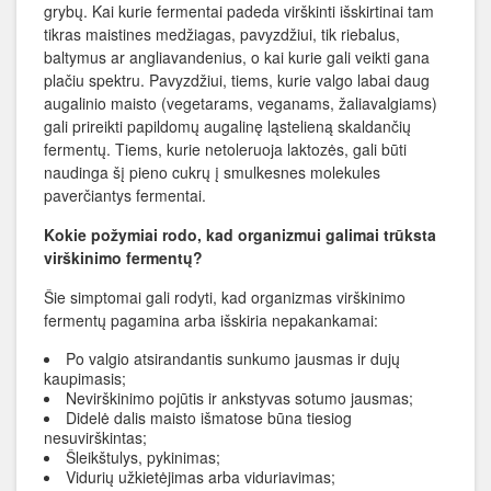
grybų. Kai kurie fermentai padeda virškinti išskirtinai tam
tikras maistines medžiagas, pavyzdžiui, tik riebalus,
baltymus ar angliavandenius, o kai kurie gali veikti gana
plačiu spektru. Pavyzdžiui, tiems, kurie valgo labai daug
augalinio maisto (vegetarams, veganams, žaliavalgiams)
gali prireikti papildomų augalinę ląstelieną skaldančių
fermentų. Tiems, kurie netoleruoja laktozės, gali būti
naudinga šį pieno cukrų į smulkesnes molekules
paverčiantys fermentai.
Kokie požymiai rodo, kad organizmui galimai trūksta
virškinimo fermentų?
Šie simptomai gali rodyti, kad organizmas virškinimo
fermentų pagamina arba išskiria nepakankamai:
Po valgio atsirandantis sunkumo jausmas ir dujų
kaupimasis;
Nevirškinimo pojūtis ir ankstyvas sotumo jausmas;
Didelė dalis maisto išmatose būna tiesiog
nesuvirškintas;
Šleikštulys, pykinimas;
Vidurių užkietėjimas arba viduriavimas;