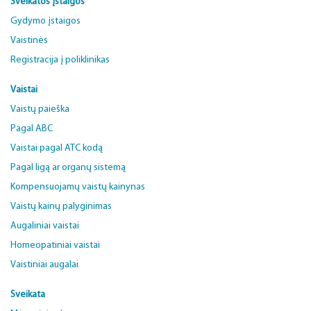
Sveikatos įstaigos
Gydymo įstaigos
Vaistinės
Registracija į poliklinikas
Vaistai
Vaistų paieška
Pagal ABC
Vaistai pagal ATC kodą
Pagal ligą ar organų sistemą
Kompensuojamų vaistų kainynas
Vaistų kainų palyginimas
Augaliniai vaistai
Homeopatiniai vaistai
Vaistiniai augalai
Sveikata