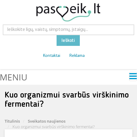
Ieškoti
Kontaktai
Reklama
MENIU
Kuo organizmui svarbūs virškinimo
fermentai?
Titulinis
Sveikatos naujienos
Kuo organizmui svarbūs virškinimo fermentai?