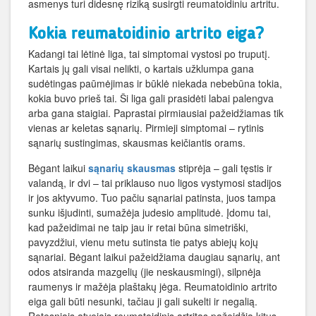
asmenys turi didesnę riziką susirgti reumatoidiniu artritu.
Kokia reumatoidinio artrito eiga?
Kadangi tai lėtinė liga, tai simptomai vystosi po truputį.
Kartais jų gali visai nelikti, o kartais užklumpa gana
sudėtingas paūmėjimas ir būklė niekada nebebūna tokia,
kokia buvo prieš tai. Ši liga gali prasidėti labai palengva
arba gana staigiai. Paprastai pirmiausiai pažeidžiamas tik
vienas ar keletas sąnarių. Pirmieji simptomai – rytinis
sąnarių sustingimas, skausmas keičiantis orams.
Bėgant laikui
sąnarių skausmas
stiprėja – gali tęstis ir
valandą, ir dvi – tai priklauso nuo ligos vystymosi stadijos
ir jos aktyvumo. Tuo pačiu sąnariai patinsta, juos tampa
sunku išjudinti, sumažėja judesio amplitudė. Įdomu tai,
kad pažeidimai ne taip jau ir retai būna simetriški,
pavyzdžiui, vienu metu sutinsta tie patys abiejų kojų
sąnariai. Bėgant laikui pažeidžiama daugiau sąnarių, ant
odos atsiranda mazgelių (jie neskausmingi), silpnėja
raumenys ir mažėja plaštakų jėga. Reumatoidinio artrito
eiga gali būti nesunki, tačiau ji gali sukelti ir negalią.