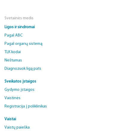
Svetainės medis
Ligos ir sindromai
Pagal ABC
Pagal organų sistemą
TLK kodai
Nėštumas
Diagnozuok ligą pats
Sveikatos įstaigos
Gydymo įstaigos
Vaistinės
Registracija į poliklinikas
Vaistai
Vaistų paieška