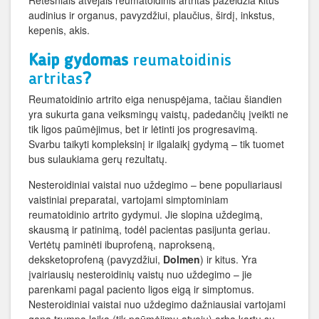
Retesniais atvejais reumatoidinis artritas pažeidžia kitus
audinius ir organus, pavyzdžiui, plaučius, širdį, inkstus,
kepenis, akis.
Kaip gydomas
reumatoidinis
artritas
?
Reumatoidinio artrito eiga nenuspėjama, tačiau šiandien
yra sukurta gana veiksmingų vaistų, padedančių įveikti ne
tik ligos paūmėjimus, bet ir lėtinti jos progresavimą.
Svarbu taikyti kompleksinį ir ilgalaikį gydymą – tik tuomet
bus sulaukiama gerų rezultatų.
Nesteroidiniai vaistai nuo uždegimo – bene populiariausi
vaistiniai preparatai, vartojami simptominiam
reumatoidinio artrito gydymui. Jie slopina uždegimą,
skausmą ir patinimą, todėl pacientas pasijunta geriau.
Vertėtų paminėti ibuprofeną, naprokseną,
deksketoprofeną (pavyzdžiui,
Dolmen
) ir kitus. Yra
įvairiausių nesteroidinių vaistų nuo uždegimo – jie
parenkami pagal paciento ligos eigą ir simptomus.
Nesteroidiniai vaistai nuo uždegimo dažniausiai vartojami