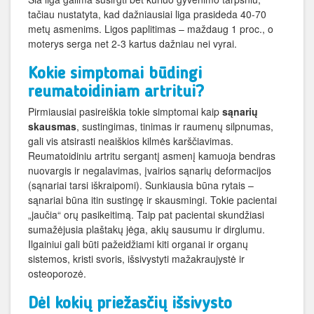
tačiau nustatyta, kad dažniausiai liga prasideda 40-70
metų asmenims. Ligos paplitimas – maždaug 1 proc., o
moterys serga net 2-3 kartus dažniau nei vyrai.
Kokie simptomai būdingi
reumatoidiniam artritui?
Pirmiausiai pasireiškia tokie simptomai kaip
sąnarių
skausmas
, sustingimas, tinimas ir raumenų silpnumas,
gali vis atsirasti neaiškios kilmės karščiavimas.
Reumatoidiniu artritu sergantį asmenį kamuoja bendras
nuovargis ir negalavimas, įvairios sąnarių deformacijos
(sąnariai tarsi iškraipomi). Sunkiausia būna rytais –
sąnariai būna itin sustingę ir skausmingi. Tokie pacientai
„jaučia“ orų pasikeitimą. Taip pat pacientai skundžiasi
sumažėjusia plaštakų jėga, akių sausumu ir dirglumu.
Ilgainiui gali būti pažeidžiami kiti organai ir organų
sistemos, kristi svoris, išsivystyti mažakraujystė ir
osteoporozė.
Dėl kokių priežasčių išsivysto