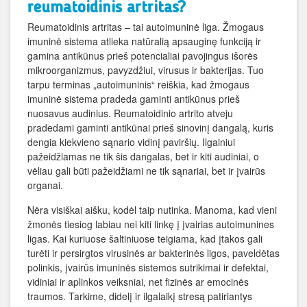
reumatoidinis artritas?
Reumatoidinis artritas – tai autoimuninė liga. Žmogaus
imuninė sistema atlieka natūralią apsauginę funkciją ir
gamina antikūnus prieš potencialiai pavojingus išorės
mikroorganizmus, pavyzdžiui, virusus ir bakterijas. Tuo
tarpu terminas „autoimuninis“ reiškia, kad žmogaus
imuninė sistema pradeda gaminti antikūnus prieš
nuosavus audinius. Reumatoidinio artrito atveju
pradedami gaminti antikūnai prieš sinovinį dangalą, kuris
dengia kiekvieno sąnario vidinį paviršių. Ilgainiui
pažeidžiamas ne tik šis dangalas, bet ir kiti audiniai, o
vėliau gali būti pažeidžiami ne tik sąnariai, bet ir įvairūs
organai.
Nėra visiškai aišku, kodėl taip nutinka. Manoma, kad vieni
žmonės tiesiog labiau nei kiti linkę į įvairias autoimunines
ligas. Kai kuriuose šaltiniuose teigiama, kad įtakos gali
turėti ir persirgtos virusinės ar bakterinės ligos, paveldėtas
polinkis, įvairūs imuninės sistemos sutrikimai ir defektai,
vidiniai ir aplinkos veiksniai, net fizinės ar emocinės
traumos. Tarkime, didelį ir ilgalaikį stresą patiriantys