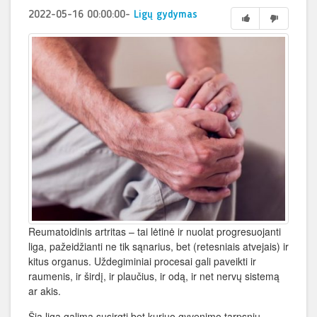
2022-05-16 00:00:00
-
Ligų gydymas
Reumatoidinis artritas – tai lėtinė ir nuolat progresuojanti
liga, pažeidžianti ne tik sąnarius, bet (retesniais atvejais) ir
kitus organus. Uždegiminiai procesai gali paveikti ir
raumenis, ir širdį, ir plaučius, ir odą, ir net nervų sistemą
ar akis.
Šia liga galima susirgti bet kuriuo gyvenimo tarpsniu,