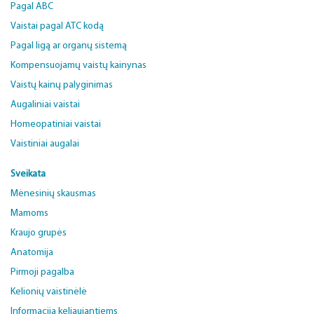
Pagal ABC
Vaistai pagal ATC kodą
Pagal ligą ar organų sistemą
Kompensuojamų vaistų kainynas
Vaistų kainų palyginimas
Augaliniai vaistai
Homeopatiniai vaistai
Vaistiniai augalai
Sveikata
Mėnesinių skausmas
Mamoms
Kraujo grupės
Anatomija
Pirmoji pagalba
Kelionių vaistinėlė
Informacija keliaujantiems