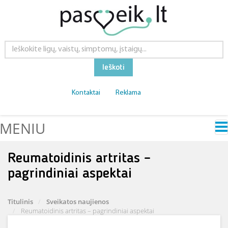
Ieškoti
Kontaktai
Reklama
MENIU
Reumatoidinis artritas –
pagrindiniai aspektai
Titulinis
Sveikatos naujienos
Reumatoidinis artritas – pagrindiniai aspektai