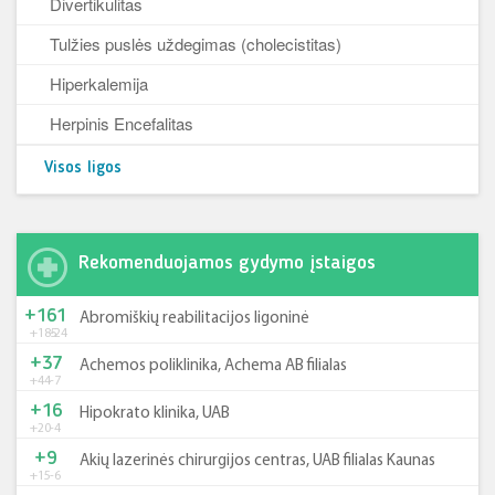
Divertikulitas
Tulžies puslės uždegimas (cholecistitas)
Hiperkalemija
Herpinis Encefalitas
Visos ligos
Rekomenduojamos gydymo įstaigos
+161
Abromiškių reabilitacijos ligoninė
+185
-24
+37
Achemos poliklinika, Achema AB filialas
+44
-7
+16
Hipokrato klinika, UAB
+20
-4
+9
Akių lazerinės chirurgijos centras, UAB filialas Kaunas
+15
-6