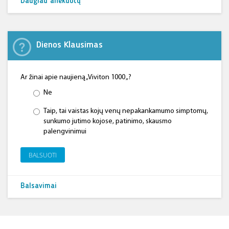
Daugiau anekdotų
Dienos Klausimas
Ar žinai apie naujieną „Viviton 1000 „?
Ne
Taip, tai vaistas kojų venų nepakankamumo simptomų,
sunkumo jutimo kojose, patinimo, skausmo
palengvinimui
BALSUOTI
Balsavimai