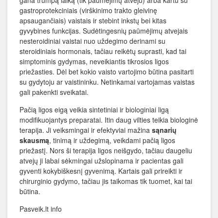
gana trumpą laiką (tik paūmėjimų atveju) arba kartu su
gastroprotekciniais (virškinimo trakto gleivinę
apsaugančiais) vaistais ir stebint inkstų bei kitas
gyvybines funkcijas. Sudėtingesnių paūmėjimų atvejais
nesteroidiniai vaistai nuo uždegimo derinami su
steroidiniais hormonais, tačiau reikėtų suprasti, kad tai
simptominis gydymas, neveikiantis tikrosios ligos
priežasties. Dėl bet kokio vaisto vartojimo būtina pasitarti
su gydytoju ar vaistininku. Netinkamai vartojamas vaistas
gali pakenkti sveikatai.
Pačią ligos eigą veikia sintetiniai ir biologiniai ligą
modifikuojantys preparatai. Itin daug vilties teikia biologinė
terapija. Ji veiksmingai ir efektyviai mažina
sąnarių
skausmą
, tinimą ir uždegimą, veikdami pačią ligos
priežastį. Nors ši terapija ligos neišgydo, tačiau daugeliu
atvejų ji labai sėkmingai užslopinama ir pacientas gali
gyventi kokybiškesnį gyvenimą. Kartais gali prireikti ir
chirurginio gydymo, tačiau jis taikomas tik tuomet, kai tai
būtina.
Pasveik.lt info