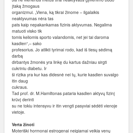
įtaką žmogaus
organizmui. „Viena, ką tikrai žinome – ilgalaikis
neaktyvumas nėra tas
pats kaip nepakankamas fizinis aktyvumas. Negalima
matuoti visko tik
tomis keliomis sporto valandomis, net jei tai daroma
kasdien“,– sako
profesorius. Jo atlikti tyrimai rodo, kad iš tiesų sėdimą
darbą
dirbantys žmonės yra linkę du kartus dažniau sirgti
cukriniu diabetu. Ir
ši rizika yra kur kas didesnė nei tų, kurie kasdien suvalgo
itin daug
cukraus.
Tad prof. dr. M.Hamiltonas pataria kasdien aktyvų fizinį
krūvį derinti
su ne tokiu intensyvu ir itin vengti pasyviai sėdėti vienoje
vietoje.
Verta žinoti
Moteriški hormonai estrogenai neigiamai veikia venų