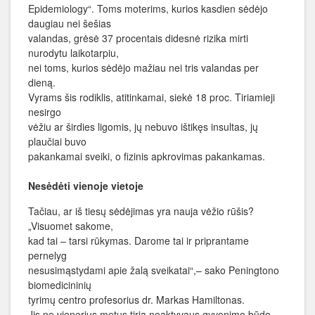
Epidemiology“. Toms moterims, kurios kasdien sėdėjo
daugiau nei šešias
valandas, grėsė 37 procentais didesnė rizika mirti
nurodytu laikotarpiu,
nei toms, kurios sėdėjo mažiau nei tris valandas per
dieną.
Vyrams šis rodiklis, atitinkamai, siekė 18 proc. Tiriamieji
nesirgo
vėžiu ar širdies ligomis, jų nebuvo ištikęs insultas, jų
plaučiai buvo
pakankamai sveiki, o fizinis apkrovimas pakankamas.
Nesėdėti vienoje vietoje
Tačiau, ar iš tiesų sėdėjimas yra nauja vėžio rūšis?
„Visuomet sakome,
kad tai – tarsi rūkymas. Darome tai ir priprantame
pernelyg
nesusimąstydami apie žalą sveikatai“,– sako Peningtono
biomedicininių
tyrimų centro profesorius dr. Markas Hamiltonas.
Jis ne vienerius metus tiria neaktyvaus gyvenimo būdo