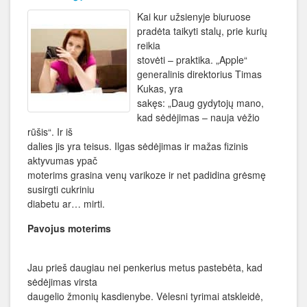
Kai kur užsienyje biuruose
pradėta taikyti stalų, prie kurių
reikia
stovėti – praktika. „Apple“
generalinis direktorius Timas
Kukas, yra
sakęs: „Daug gydytojų mano,
kad sėdėjimas – nauja vėžio
rūšis“. Ir iš
dalies jis yra teisus. Ilgas sėdėjimas ir mažas fizinis
aktyvumas ypač
moterims grasina venų varikoze ir net padidina grėsmę
susirgti cukriniu
diabetu ar… mirti.
Pavojus moterims
Jau prieš daugiau nei penkerius metus pastebėta, kad
sėdėjimas virsta
daugelio žmonių kasdienybe. Vėlesni tyrimai atskleidė,