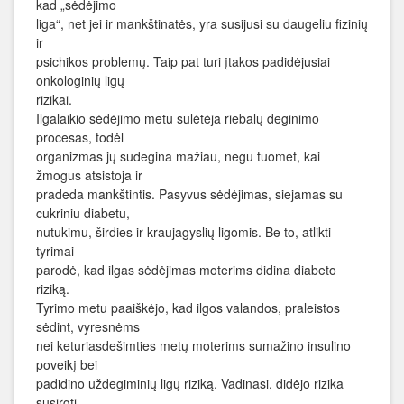
kad „sėdėjimo
liga“, net jei ir mankštinatės, yra susijusi su daugeliu fizinių
ir
psichikos problemų. Taip pat turi įtakos padidėjusiai
onkologinių ligų
rizikai.
Ilgalaikio sėdėjimo metu sulėtėja riebalų deginimo
procesas, todėl
organizmas jų sudegina mažiau, negu tuomet, kai
žmogus atsistoja ir
pradeda mankštintis. Pasyvus sėdėjimas, siejamas su
cukriniu diabetu,
nutukimu, širdies ir kraujagyslių ligomis. Be to, atlikti
tyrimai
parodė, kad ilgas sėdėjimas moterims didina diabeto
riziką.
Tyrimo metu paaiškėjo, kad ilgos valandos, praleistos
sėdint, vyresnėms
nei keturiasdešimties metų moterims sumažino insulino
poveikį bei
padidino uždegiminių ligų riziką. Vadinasi, didėjo rizika
susirgti