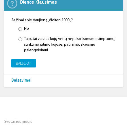
Dienos Klausimas
Ar žinai apie naujieną „Viviton 1000 „?
Ne
Taip, tai vaistas kojų venų nepakankamumo simptomų,
sunkumo jutimo kojose, patinimo, skausmo
palengvinimui
BALSUOTI
Balsavimai
Svetainės medis