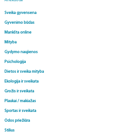
Anekdotai
Sveika gyvensena
Gyvenimo būdas
Mankšta online
Mityba
Gydymo naujienos
Psichologija
Dietos ir sveika mityba
Ekologija ir sveikata
Grožis ir sveikata
Plaukai / makiažas
Sportas ir sveikata
Odos priežiūra
Stilius