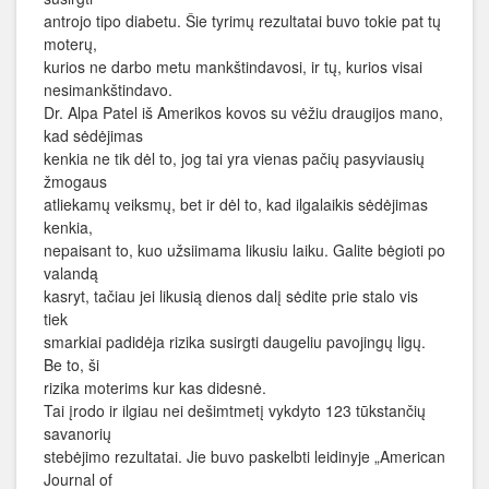
antrojo tipo diabetu. Šie tyrimų rezultatai buvo tokie pat tų
moterų,
kurios ne darbo metu mankštindavosi, ir tų, kurios visai
nesimankštindavo.
Dr. Alpa Patel iš Amerikos kovos su vėžiu draugijos mano,
kad sėdėjimas
kenkia ne tik dėl to, jog tai yra vienas pačių pasyviausių
žmogaus
atliekamų veiksmų, bet ir dėl to, kad ilgalaikis sėdėjimas
kenkia,
nepaisant to, kuo užsiimama likusiu laiku. Galite bėgioti po
valandą
kasryt, tačiau jei likusią dienos dalį sėdite prie stalo vis
tiek
smarkiai padidėja rizika susirgti daugeliu pavojingų ligų.
Be to, ši
rizika moterims kur kas didesnė.
Tai įrodo ir ilgiau nei dešimtmetį vykdyto 123 tūkstančių
savanorių
stebėjimo rezultatai. Jie buvo paskelbti leidinyje „American
Journal of