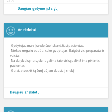
+9
-5
Daugiau gydymo įstaigų
Anekdotai
-Gydytojau,man įkando šuo!-skundžiasi pacientas.
-Niekuo negaliu padėti,-sako gydytojas.-Baigėsi visi preparatai ir
vaistai.
-Na darykit ką nors,juk negalima taip viską palikti!-ima piktintis
pacientas.
-Gerai, atveskit tą šunį aš jam duosiu į snukį!
Daugiau anekdotų