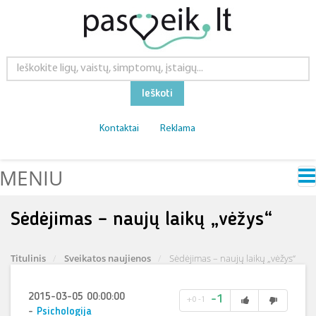
Ieškoti
Kontaktai
Reklama
MENIU
Sėdėjimas – naujų laikų „vėžys“
Titulinis
Sveikatos naujienos
Sėdėjimas – naujų laikų „vėžys“
2015-03-05 00:00:00
-1
+0
-1
-
Psichologija