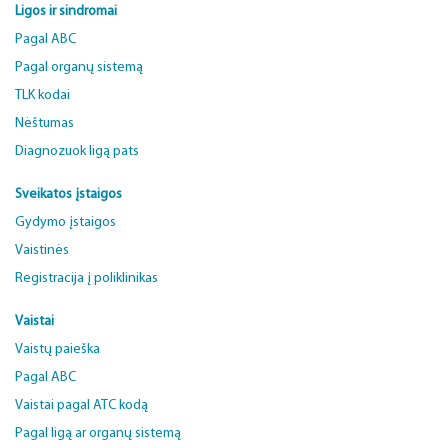
Ligos ir sindromai
Pagal ABC
Pagal organų sistemą
TLK kodai
Nėštumas
Diagnozuok ligą pats
Sveikatos įstaigos
Gydymo įstaigos
Vaistinės
Registracija į poliklinikas
Vaistai
Vaistų paieška
Pagal ABC
Vaistai pagal ATC kodą
Pagal ligą ar organų sistemą