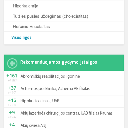
Hiperkalemija
Tulžies puslės uždegimas (cholecistitas)
Herpinis Encefalitas
Visos ligos
Rekomenduojamos gydymo įstaigos
+161
Abromiškių reabilitacijos ligoninė
+185
-24
+37
Achemos poliklinika, Achema AB filialas
+44
-7
+16
Hipokrato klinika, UAB
+20
-4
+9
Akių lazerinės chirurgijos centras, UAB filialas Kaunas
+15
-6
+4
Akių šviesa, VšĮ