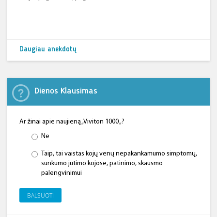
Daugiau anekdotų
Dienos Klausimas
Ar žinai apie naujieną „Viviton 1000 „?
Ne
Taip, tai vaistas kojų venų nepakankamumo simptomų,
sunkumo jutimo kojose, patinimo, skausmo
palengvinimui
BALSUOTI