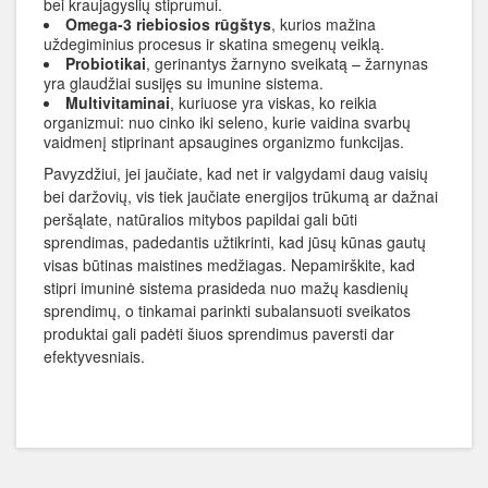
bei kraujagyslių stiprumui.
Omega-3 riebiosios rūgštys
, kurios mažina
uždegiminius procesus ir skatina smegenų veiklą.
Probiotikai
, gerinantys žarnyno sveikatą – žarnynas
yra glaudžiai susijęs su imunine sistema.
Multivitaminai
, kuriuose yra viskas, ko reikia
organizmui: nuo cinko iki seleno, kurie vaidina svarbų
vaidmenį stiprinant apsaugines organizmo funkcijas.
Pavyzdžiui, jei jaučiate, kad net ir valgydami daug vaisių
bei daržovių, vis tiek jaučiate energijos trūkumą ar dažnai
peršąlate, natūralios mitybos papildai gali būti
sprendimas, padedantis užtikrinti, kad jūsų kūnas gautų
visas būtinas maistines medžiagas. Nepamirškite, kad
stipri imuninė sistema prasideda nuo mažų kasdienių
sprendimų, o tinkamai parinkti subalansuoti sveikatos
produktai gali padėti šiuos sprendimus paversti dar
efektyvesniais.