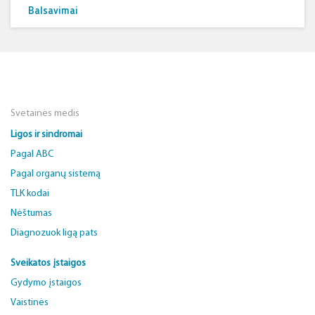
Balsavimai
Svetainės medis
Ligos ir sindromai
Pagal ABC
Pagal organų sistemą
TLK kodai
Nėštumas
Diagnozuok ligą pats
Sveikatos įstaigos
Gydymo įstaigos
Vaistinės