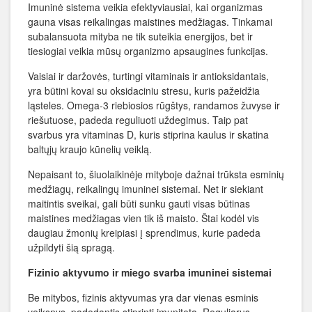
Imuninė sistema veikia efektyviausiai, kai organizmas
gauna visas reikalingas maistines medžiagas. Tinkamai
subalansuota mityba ne tik suteikia energijos, bet ir
tiesiogiai veikia mūsų organizmo apsaugines funkcijas.
Vaisiai ir daržovės, turtingi vitaminais ir antioksidantais,
yra būtini kovai su oksidaciniu stresu, kuris pažeidžia
ląsteles. Omega-3 riebiosios rūgštys, randamos žuvyse ir
riešutuose, padeda reguliuoti uždegimus. Taip pat
svarbus yra vitaminas D, kuris stiprina kaulus ir skatina
baltųjų kraujo kūnelių veiklą.
Nepaisant to, šiuolaikinėje mityboje dažnai trūksta esminių
medžiagų, reikalingų imuninei sistemai. Net ir siekiant
maitintis sveikai, gali būti sunku gauti visas būtinas
maistines medžiagas vien tik iš maisto. Štai kodėl vis
daugiau žmonių kreipiasi į sprendimus, kurie padeda
užpildyti šią spragą.
Fizinio aktyvumo ir miego svarba imuninei sistemai
Be mitybos, fizinis aktyvumas yra dar vienas esminis