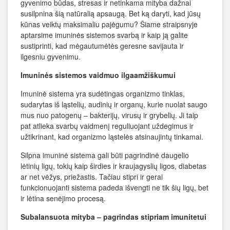
gyvenimo būdas, stresas ir netinkama mityba dažnai
susilpnina šią natūralią apsaugą. Bet ką daryti, kad jūsų
kūnas veiktų maksimaliu pajėgumu? Šiame straipsnyje
aptarsime imuninės sistemos svarbą ir kaip ją galite
sustiprinti, kad mėgautumėtės geresne savijauta ir
ilgesniu gyvenimu.
Imuninės sistemos vaidmuo ilgaamžiškumui
Imuninė sistema yra sudėtingas organizmo tinklas,
sudarytas iš ląstelių, audinių ir organų, kurie nuolat saugo
mus nuo patogenų – bakterijų, virusų ir grybelių. Ji taip
pat atlieka svarbų vaidmenį reguliuojant uždegimus ir
užtikrinant, kad organizmo ląstelės atsinaujintų tinkamai.
Silpna imuninė sistema gali būti pagrindinė daugelio
lėtinių ligų, tokių kaip širdies ir kraujagyslių ligos, diabetas
ar net vėžys, priežastis. Tačiau stipri ir gerai
funkcionuojanti sistema padeda išvengti ne tik šių ligų, bet
ir lėtina senėjimo procesą.
Subalansuota mityba – pagrindas stipriam imunitetui