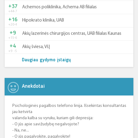
+37
Achemos poliklinika, Achema AB filialas
+44
-7
+16
Hipokrato klinika, UAB
+20
-4
+9
Akių lazerinės chirurgijos centras, UAB filialas Kaunas
+15
-6
+4
Akių šviesa, VšĮ
+9
-5
Daugiau gydymo įstaigų
Anekdotai
Psichologinės pagalbos telefono linija. Išsekintas konsultantas
jau ketvirta
valanda kalba su vyruku, kuriam gili depresija:
- O jūs apie savižudybę negalvojote?
- Na, ne...
- O jūs pagalvokite, pagalvokite!