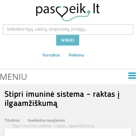
Ieškoti
Kontaktai
Reklama
MENIU
Stipri imuninė sistema – raktas į
ilgaamžiškumą
Titulinis
Sveikatos naujienos
Stipri imuninė sistema – raktas į ilgaamžiškumą