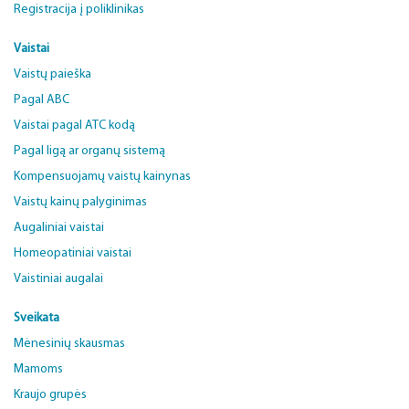
Registracija į poliklinikas
Vaistai
Vaistų paieška
Pagal ABC
Vaistai pagal ATC kodą
Pagal ligą ar organų sistemą
Kompensuojamų vaistų kainynas
Vaistų kainų palyginimas
Augaliniai vaistai
Homeopatiniai vaistai
Vaistiniai augalai
Sveikata
Mėnesinių skausmas
Mamoms
Kraujo grupės