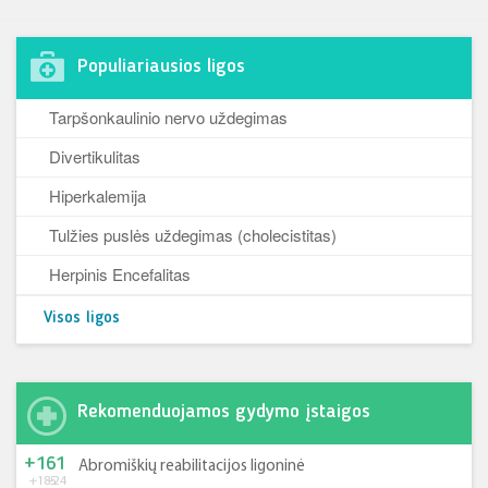
Populiariausios ligos
Tarpšonkaulinio nervo uždegimas
Divertikulitas
Hiperkalemija
Tulžies puslės uždegimas (cholecistitas)
Herpinis Encefalitas
Visos ligos
Rekomenduojamos gydymo įstaigos
+161
Abromiškių reabilitacijos ligoninė
+185
-24