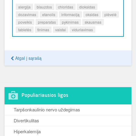
alergija
blauzdos
chloridas
dioksidas
dozavimas
etanolis
informaciją
oksidas
plėvelė
poveikis
preparatas
pykinimas
skausmas
tabletės
tinimas
vaistai
viduriavimas
Atgal į sąrašą
Populiariausios ligos
Tarpšonkaulinio nervo uždegimas
Divertikulitas
Hiperkalemija