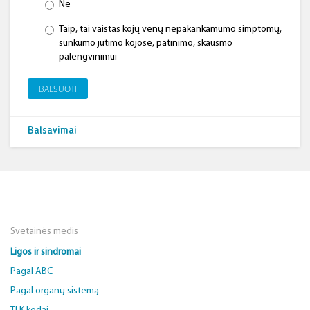
Ne
Taip, tai vaistas kojų venų nepakankamumo simptomų,
sunkumo jutimo kojose, patinimo, skausmo
palengvinimui
BALSUOTI
Balsavimai
Svetainės medis
Ligos ir sindromai
Pagal ABC
Pagal organų sistemą