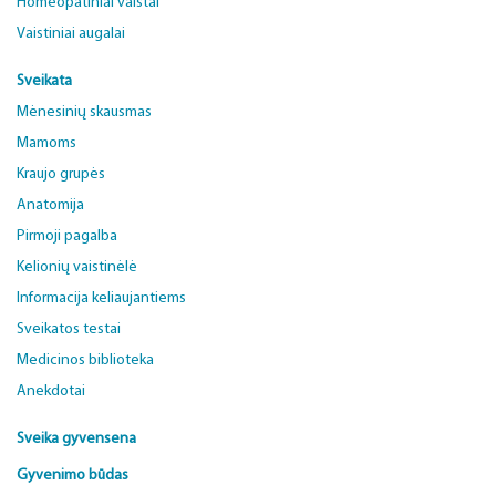
Homeopatiniai vaistai
Vaistiniai augalai
Sveikata
Mėnesinių skausmas
Mamoms
Kraujo grupės
Anatomija
Pirmoji pagalba
Kelionių vaistinėlė
Informacija keliaujantiems
Sveikatos testai
Medicinos biblioteka
Anekdotai
Sveika gyvensena
Gyvenimo būdas