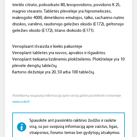
trietilo citrato, polisorbato 80, krospovidono, povidono K 25,
magnio stearato. Tabletės plėvelėje yra hipromeliozės,
makrogolio 4000, dimetikono emulsijos, talko, sacharino natrio
druskos, vanilino, raudonojo geležies oksido (E172), geltonojo
geležies oksido (E172), titano dioksido (E171).
Venoplaant išvaizda ir kiekis pakuotėje
Venoplant tabletės yra rusvos, apvalios ir išgaubtos.
Venoplant tiekiama lizdinėmis plokštelėmis. Plokštelėje yra 10
plėvele dengtų tablečių.
Kartono dėžutėje yra 20, 50 arba 100 tablečių.
Pateikiamą naujausią informaciją apie vaistą galite pasitikrinti svetainėje
www.vvkt.lt
Spauskite ant pasirinkto raktinio žodžio ir raskite
visą, su juo susijusią informaciją apie vaistus, ligas,
straipsnius, forumo temas bei gydytojų atsakymus.