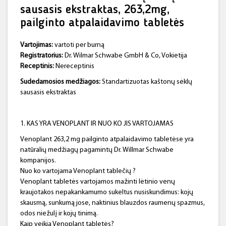
sausasis ekstraktas, 263,2mg,
pailginto atpalaidavimo tabletės
Vartojimas:
vartoti per burną
Registratorius:
Dr. Wilmar Schwabe GmbH & Co, Vokietija
Receptinis:
Nereceptinis
Sudedamosios medžiagos:
Standartizuotas kaštonų sėklų
sausasis ekstraktas
1. KAS YRA VENOPLANT IR NUO KO JIS VARTOJAMAS
Venoplant 263,2 mg pailginto atpalaidavimo tabletėse yra
natūralių medžiagų pagamintų Dr. Willmar Schwabe
kompanijos.
Nuo ko vartojama Venoplant tablečių ?
Venoplant tabletės vartojamos mažinti lėtinio venų
kraujotakos nepakankamumo sukeltus nusiskundimus: kojų
skausmą, sunkumą jose, naktinius blauzdos raumenų spazmus,
odos niežulį ir kojų tinimą.
Kaip veikia Venoplant tabletės?