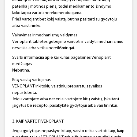
Kadangi nežinoma, kiek veikliųjų Venoplant medžiagų
patenka į motinos pieną, todėl medikamento žindymo
laikotarpiu vartoti nerekomenduojama.
Prieš vartojant bet kokį vaistą, būtina pasitarti su gydytoju
arba vaistininku.
Vairavimas ir mechanizmų valdymas
Venoplant tabletės gebėjimo vairuoti ir valdyti mechanizmus
neveikia arba veikia nereikšmingai.
Svarbi informacija apie kai kurias pagalbines Venoplant
medžiagas
Nebūtina.
Kitų vaistų vartojimas
VENOPLANT ir kitokių vaistinių preparatų sąveikos
nepastebėta.
Jeigu vartojate arba neseniai vartojote kitų vaistų, įskaitant
įsigytus be recepto, pasakykite gydytojui arba vaistininkui.
3. KAIP VARTOTI VENOPLANT
Jeigu gydytojas nepaskyrė kitaip, vaisto reikia vartoti taip, kaip