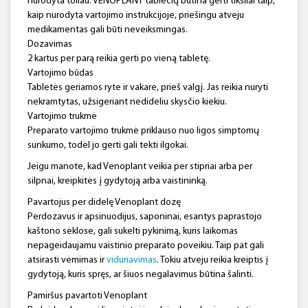
nurodyta toliau. VENOPLANT tablečių būtina gerti tiksliai taip,
kaip nurodyta vartojimo instrukcijoje, priešingu atveju
medikamentas gali būti neveiksmingas.
Dozavimas
2 kartus per parą reikia gerti po vieną tabletę.
Vartojimo būdas
Tabletės geriamos ryte ir vakare, prieš valgį. Jas reikia nuryti
nekramtytas, užsigeriant nedideliu skysčio kiekiu.
Vartojimo trukmė
Preparato vartojimo trukmė priklauso nuo ligos simptomų
sunkumo, todėl jo gerti gali tekti ilgokai.
Jeigu manote, kad Venoplant veikia per stipriai arba per
silpnai, kreipkitės į gydytoją arba vaistininką.
Pavartojus per didelę Venoplant dozę
Perdozavus ir apsinuodijus, saponinai, esantys paprastojo
kaštono sėklose, gali sukelti pykinimą, kuris laikomas
nepageidaujamu vaistinio preparato poveikiu. Taip pat gali
atsirasti vėmimas ir
viduriavimas
. Tokiu atveju reikia kreiptis į
gydytoją, kuris spręs, ar šiuos negalavimus būtina šalinti.
Pamiršus pavartoti Venoplant