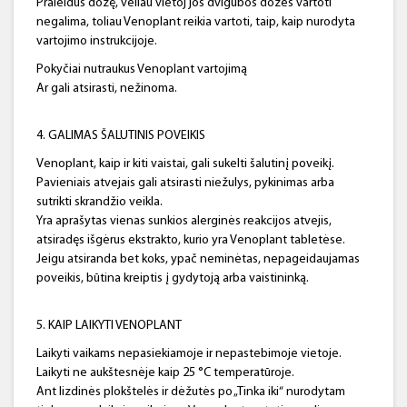
Praleidus dozę, vėliau vietoj jos dvigubos dozės vartoti
negalima, toliau Venoplant reikia vartoti, taip, kaip nurodyta
vartojimo instrukcijoje.
Pokyčiai nutraukus Venoplant vartojimą
Ar gali atsirasti, nežinoma.
4. GALIMAS ŠALUTINIS POVEIKIS
Venoplant, kaip ir kiti vaistai, gali sukelti šalutinį poveikį.
Pavieniais atvejais gali atsirasti niežulys, pykinimas arba
sutrikti skrandžio veikla.
Yra aprašytas vienas sunkios alerginės reakcijos atvejis,
atsiradęs išgėrus ekstrakto, kurio yra Venoplant tabletėse.
Jeigu atsiranda bet koks, ypač neminėtas, nepageidaujamas
poveikis, būtina kreiptis į gydytoją arba vaistininką.
5. KAIP LAIKYTI VENOPLANT
Laikyti vaikams nepasiekiamoje ir nepastebimoje vietoje.
Laikyti ne aukštesnėje kaip 25 °C temperatūroje.
Ant lizdinės plokštelės ir dėžutės po „Tinka iki“ nurodytam