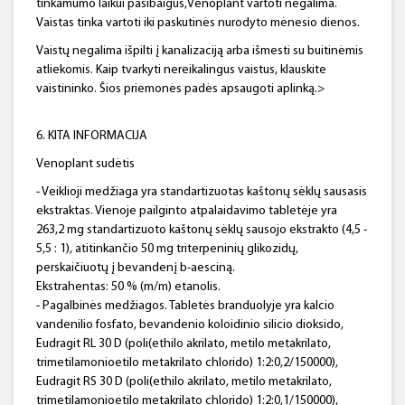
tinkamumo laikui pasibaigus,Venoplant vartoti negalima.
Vaistas tinka vartoti iki paskutinės nurodyto mėnesio dienos.
Vaistų negalima išpilti į kanalizaciją arba išmesti su buitinėmis
atliekomis. Kaip tvarkyti nereikalingus vaistus, klauskite
vaistininko. Šios priemonės padės apsaugoti aplinką.>
6. KITA INFORMACIJA
Venoplant sudėtis
- Veiklioji medžiaga yra standartizuotas kaštonų sėklų sausasis
ekstraktas. Vienoje pailginto atpalaidavimo tabletėje yra
263,2 mg standartizuoto kaštonų sėklų sausojo ekstrakto (4,5 ‑
5,5 : 1), atitinkančio 50 mg triterpeninių glikozidų,
perskaičiuotų į bevandenį b-aesciną.
Ekstrahentas: 50 % (m/m) etanolis.
- Pagalbinės medžiagos. Tabletės branduolyje yra kalcio
vandenilio fosfato, bevandenio koloidinio silicio dioksido,
Eudragit RL 30 D (poli(ethilo akrilato, metilo metakrilato,
trimetilamonioetilo metakrilato chlorido) 1:2:0,2/150000),
Eudragit RS 30 D (poli(ethilo akrilato, metilo metakrilato,
trimetilamonioetilo metakrilato chlorido) 1:2:0,1/150000),