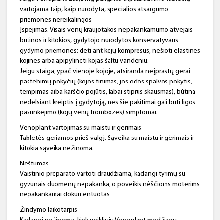
vartojama taip, kaip nurodyta, specialios atsargumo
priemonės nereikalingos
Įspėjimas. Visais venų kraujotakos nepakankamumo atvejais
būtinos ir kitokios, gydytojo nurodytos konservatyvaus
gydymo priemonės: dėti ant kojų kompresus, nešioti elastines
kojines arba apipylinėti kojas šaltu vandeniu.
Jeigu staiga, ypač vienoje kojoje, atsiranda neįprastų gerai
pastebimų pokyčių (kojos tinimas, jos odos spalvos pokytis,
tempimas arba karščio pojūtis, labai stiprus skausmas), būtina
nedelsiant kreiptis į gydytoją, nes šie pakitimai gali būti ligos
pasunkėjimo (kojų venų trombozės) simptomai.
Venoplant vartojimas su maistu ir gėrimais
Tabletės geriamos prieš valgį. Sąveika su maistu ir gėrimais ir
kitokia sąveika nežinoma.
Nėštumas
Vaistinio preparato vartoti draudžiama, kadangi tyrimų su
gyvūnais duomenų nepakanka, o poveikis nėščioms moterims
nepakankamai dokumentuotas.
Žindymo laikotarpis