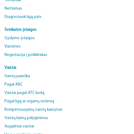
TLK kodai
Nėštumas
Diagnozuok ligą pats
Sveikatos įstaigos
Gydymo įstaigos
Vaistinės
Registracija į poliklinikas
Vaistai
Vaistų paieška
Pagal ABC
Vaistai pagal ATC kodą
Pagal ligą ar organų sistemą
Kompensuojamų vaistų kainynas
Vaistų kainų palyginimas
Augaliniai vaistai