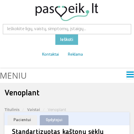
Ieškoti
Kontaktai
Reklama
MENIU
Venoplant
Titulinis
Vaistai
Venoplant
Pacientui
Gydytojui
Standartizuotas kaštonų sėklų