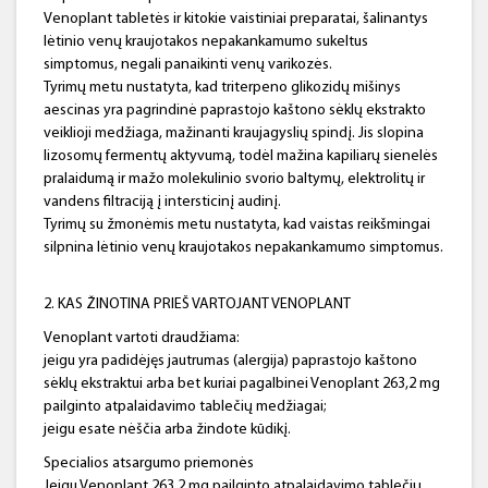
Venoplant tabletės ir kitokie vaistiniai preparatai, šalinantys
lėtinio venų kraujotakos nepakankamumo sukeltus
simptomus, negali panaikinti venų varikozės.
Tyrimų metu nustatyta, kad triterpeno glikozidų mišinys
aescinas yra pagrindinė paprastojo kaštono sėklų ekstrakto
veiklioji medžiaga, mažinanti kraujagyslių spindį. Jis slopina
lizosomų fermentų aktyvumą, todėl mažina kapiliarų sienelės
pralaidumą ir mažo molekulinio svorio baltymų, elektrolitų ir
vandens filtraciją į intersticinį audinį.
Tyrimų su žmonėmis metu nustatyta, kad vaistas reikšmingai
silpnina lėtinio venų kraujotakos nepakankamumo simptomus.
2. KAS ŽINOTINA PRIEŠ VARTOJANT VENOPLANT
Venoplant vartoti draudžiama:
jeigu yra padidėjęs jautrumas (alergija) paprastojo kaštono
sėklų ekstraktui arba bet kuriai pagalbinei Venoplant 263,2 mg
pailginto atpalaidavimo tablečių medžiagai;
jeigu esate nėščia arba žindote kūdikį.
Specialios atsargumo priemonės
Jeigu Venoplant 263,2 mg pailginto atpalaidavimo tablečių