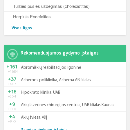
Tulžies puslės uždegimas (cholecistitas)
Herpinis Encefalitas
Visos ligos
Rekomenduojamos gydymo įstaigos
+161
Abromiškių reabilitacijos ligoninė
+185
-24
+37
Achemos poliklinika, Achema AB filialas
+44
-7
+16
Hipokrato klinika, UAB
+20
-4
+9
Akių lazerinės chirurgijos centras, UAB filialas Kaunas
+15
-6
+4
Akių šviesa, VšĮ
+9
-5