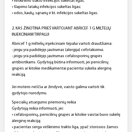
• virškinimo trakto infekcijos sukeltas ligas;
• šlapimo latakų infekcijos sukeltas ligas;
• odos, kaulų, sąnarių ir kt. infekcijos sukeltas ligas.
2. KAS ŽINOTINA PRIEŠ VARTOJANT ABRICEF 1 G MILTELIŲ
INJEKCINIAM TIRPALUI
Abricef 1 g miltelių injekciniam tirpalui vartoti draudžiama:
- jeigu yra padidėjęs jautrumas (alergija) cefotaksimui.
- jeigu yra padidėjęs jautrumas cefalosporinų grupės
antibiotikams. Gydytoją būtina informuoti, jei penicilinų
grupės ar kitokie medikamentai pacientui sukelia alerginę
reakciją.
Jei moteris nėščia ar žindyvė, vaisto galima vartoti tik
gydytojo nurodymu.
Specialių atsargumo priemonių reikia
Gydytoją reikia informuoti, jei:
• cefalosporinų, penicilinų grupės ar kitokie vaistai buvo sukėlę
alerginę reakciją;
• pacientas serga virškinimo trakto liga, ypač storosios žarnos