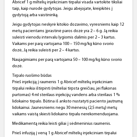
Abricef 1 g miltelių injekciniam tirpalui visada vartokite tiksliai
taip, kaip nurodė gydytojas. Jeigu abejojate, kreipkitės į
gydytoją arba vaistininką.
Jeigu gydytojas neskyrė kitokio dozavimo, vyresniems kaip 12
metų pacientams įprastinė paros dozė yra 2 – 6 g. Ją reikia
suleisti vienodu intervalu lygiomis dalimis per 2 – 3 kartus.
Vaikams per parą vartojama 100 – 150 mg/kg kūno svorio
dozė, Ją reikia suleisti per 2 – 4 kartus.
Naujagimiams per parą vartojama 50 – 100 mg/kg kūno svorio
dozė.
Tirpalo ruošimo būdas
Prieš injekciją į raumenis 1 g Abricef miltelių injekciniam
tirpalui reikia ištirpinti (milteliai tirpsta greičiau, jei flakonas
purtomas) 4 ml sterilaus injekcijų vandens arba sterilaus 1 %
lidokaino tirpalo. Būtina iš anksto nustatyti paciento jautrumą
lidokainui. Jaunesniems negu 30 mėnesių (2,5 metų) metų
vaikams vaistą skiesti lidokaino tirpalu nerekomenduojama.
Medikamentą reikia leisti giliai į sėdmeninius raumenis.
Prieš infuziją į veną 1 g Abricef miltelių injekciniam tirpalui