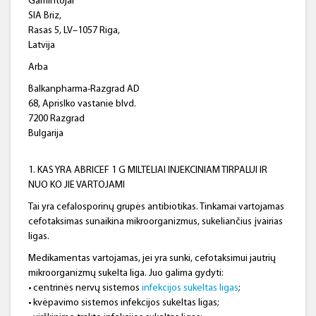
Gamintojai
SIA Briz,
Rasas 5, LV–1057 Riga,
Latvija
Arba
Balkanpharma-Razgrad AD
68, Aprislko vastanie blvd.
7200 Razgrad
Bulgarija
1. KAS YRA ABRICEF 1 G MILTELIAI INJEKCINIAM TIRPALUI IR
NUO KO JIE VARTOJAMI
Tai yra cefalosporinų grupės antibiotikas. Tinkamai vartojamas
cefotaksimas sunaikina mikroorganizmus, sukeliančius įvairias
ligas.
Medikamentas vartojamas, jei yra sunki, cefotaksimui jautrių
mikroorganizmų sukelta liga. Juo galima gydyti:
• centrinės nervų sistemos
infekcijos sukeltas ligas
;
• kvėpavimo sistemos infekcijos sukeltas ligas;