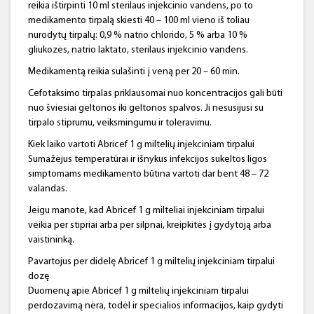
reikia ištirpinti 10 ml sterilaus injekcinio vandens, po to
medikamento tirpalą skiesti 40 – 100 ml vieno iš toliau
nurodytų tirpalų: 0,9 % natrio chlorido, 5 % arba 10 %
gliukozės, natrio laktato, sterilaus injekcinio vandens.
Medikamentą reikia sulašinti į veną per 20 – 60 min.
Cefotaksimo tirpalas priklausomai nuo koncentracijos gali būti
nuo šviesiai geltonos iki geltonos spalvos. Ji nesusijusi su
tirpalo stiprumu, veiksmingumu ir toleravimu.
Kiek laiko vartoti Abricef 1 g miltelių injekciniam tirpalui
Sumažėjus temperatūrai ir išnykus infekcijos sukeltos ligos
simptomams medikamento būtina vartoti dar bent 48 – 72
valandas.
Jeigu manote, kad Abricef 1 g milteliai injekciniam tirpalui
veikia per stipriai arba per silpnai, kreipkitės į gydytoją arba
vaistininką.
Pavartojus per didelę Abricef 1 g miltelių injekciniam tirpalui
dozę
Duomenų apie Abricef 1 g miltelių injekciniam tirpalui
perdozavimą nėra, todėl ir specialios informacijos, kaip gydyti