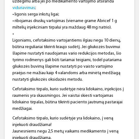
uždegimu arba jei po medikamento vartojimo atsiranda
viduriavimas
;
• ligonis serga inkstų ligai;
• ribojamas druskų vartojimas (viename grame Abricef 1 g
miltelių injekciniam tirpalui yra maždaug 48 mg natrio).
•
Ligoniams, cefotaksimo vartojantiems ilgiau negu 10 dienų,
būtina reguliariai tikrinti kraujo sudėtį. Jei gliukozės buvimui
šlapime nustatyti naudojamas vario redukcijos metodas, šio
tyrimo rodmenys gali būti tariamai teigiami, todėl patariama
gliukozės buvimą šlapime nustatyti po vaisto vartojimo
praėjus ne mažiau kaip 4 valandoms arba minėtą medžiagą
nustatyti gliukozės oksidazės metodu.
Cefotaksimo tirpalo, kurio sudėtyje nėra lidokaino, injekcijos į
raumenis yra skausmingos. Jei vaistui skiesti vartojamas
lidokaino tirpalas, būtina tikrinti paciento jautrumą pastarajai
medžiagai.
Cefotaksimo tirpalo, kurio sudėtyje yra lidokaino, į veną
injekuoti draudžiama!
Jaunesniems negu 2,5 metų vaikams medikamento į veną
injekuoti draudžiama.