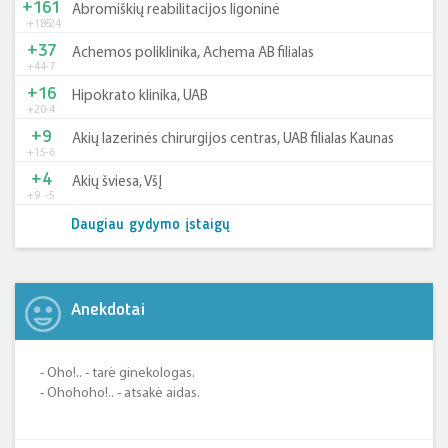
+161
Abromiškių reabilitacijos ligoninė
+185
-24
+37
Achemos poliklinika, Achema AB filialas
+44
-7
+16
Hipokrato klinika, UAB
+20
-4
+9
Akių lazerinės chirurgijos centras, UAB filialas Kaunas
+15
-6
+4
Akių šviesa, VšĮ
+9
-5
Daugiau gydymo įstaigų
Anekdotai
- Oho!.. - tarė ginekologas.
- Ohohoho!.. - atsakė aidas.