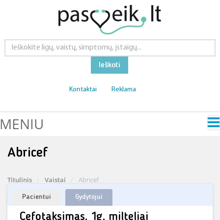
Ieškoti
Kontaktai
Reklama
MENIU
Abricef
Titulinis
Vaistai
Abricef
Pacientui
Gydytojui
Cefotaksimas, 1g, milteliai