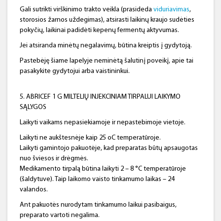
Gali sutrikti virškinimo trakto veikla (prasideda
viduriavimas
,
storosios žarnos uždegimas), atsirasti laikinų kraujo sudėties
pokyčių, laikinai padidėti kepenų fermentų aktyvumas.
Jei atsiranda minėtų negalavimų, būtina kreiptis į gydytoją.
Pastebėję šiame lapelyje neminėtą šalutinį poveikį, apie tai
pasakykite gydytojui arba vaistininkui.
5. ABRICEF 1 G MILTELIŲ INJEKCINIAM TIRPALUI LAIKYMO
SĄLYGOS
Laikyti vaikams nepasiekiamoje ir nepastebimoje vietoje.
Laikyti ne aukštesnėje kaip 25 oC temperatūroje.
Laikyti gamintojo pakuotėje, kad preparatas būtų apsaugotas
nuo šviesos ir drėgmės.
Medikamento tirpalą būtina laikyti 2 – 8 °C temperatūroje
(šaldytuve). Taip laikomo vaisto tinkamumo laikas – 24
valandos.
Ant pakuotės nurodytam tinkamumo laikui pasibaigus,
preparato vartoti negalima.