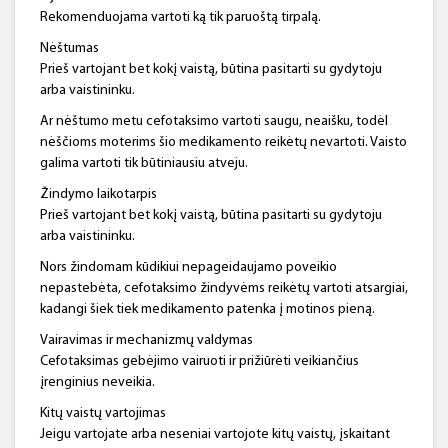
Rekomenduojama vartoti ką tik paruoštą tirpalą.
Nėštumas
Prieš vartojant bet kokį vaistą, būtina pasitarti su gydytoju
arba vaistininku.
Ar nėštumo metu cefotaksimo vartoti saugu, neaišku, todėl
nėščioms moterims šio medikamento reikėtų nevartoti. Vaisto
galima vartoti tik būtiniausiu atveju.
Žindymo laikotarpis
Prieš vartojant bet kokį vaistą, būtina pasitarti su gydytoju
arba vaistininku.
Nors žindomam kūdikiui nepageidaujamo poveikio
nepastebėta, cefotaksimo žindyvėms reikėtų vartoti atsargiai,
kadangi šiek tiek medikamento patenka į motinos pieną.
Vairavimas ir mechanizmų valdymas
Cefotaksimas gebėjimo vairuoti ir prižiūrėti veikiančius
įrenginius neveikia.
Kitų vaistų vartojimas
Jeigu vartojate arba neseniai vartojote kitų vaistų, įskaitant