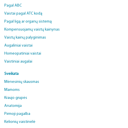
Pagal ABC
Vaistai pagal ATC kodą
Pagal ligą ar organų sistemą
Kompensuojamų vaistų kainynas
Vaistų kainų palyginimas
Augaliniai vaistai
Homeopatiniai vaistai
Vaistiniai augalai
Sveikata
Mėnesinių skausmas
Mamoms
Kraujo grupės
Anatomija
Pirmoji pagalba
Kelionių vaistinėlė