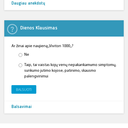
Daugiau anekdotų
Dienos Klausimas
Ar žinai apie naujieną „Viviton 1000 „?
Ne
Taip, tai vaistas kojų venų nepakankamumo simptomų,
sunkumo jutimo kojose, patinimo, skausmo
palengvinimui
BALSUOTI
Balsavimai