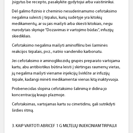
įsigytus be recepto, pasakykite gydytojui arba vaistininkui.
Dėl galimo fizinio ir cheminio nesuderinamumo cefotaksimo
negalima suleisti į tirpalus, kurių sudėtyje yra kitokių
medikamentų, ar su jais maišyti arba skiesti kitokiais, negu
nurodytais skyriuje “Dozavimas ir vartojimo būdas”, infuzijų
skiedikliais.
Cefotaksimo negalima maišyti aminofilinu bei šarminės
reakcijos tirpalais, pvz., natrio vandenilio karbonatu.
Jei cefotaksimo ir aminoglikozidų grupės preparato vartojama
kartu, abu antibiotikus būtina leisti į skirtingas raumenų vietas,
jų negalima maišyti viename injekcijų švirkšte ar infuzijų
tirpale, kadangi minėti medikamentai vienas kitą inaktyvuoja.
Probenecidas slopina cefotaksimo šalinimą ir didina jo
koncentraciją kraujo plazmoje.
Cefotaksimas, vartojamas kartu su cimetidinu, gali sutrikdyti
širdies ritmą.
3. KAIP VARTOTI ABRICEF 1 G MILTELIŲ INJEKCINIAM TIRPALUI