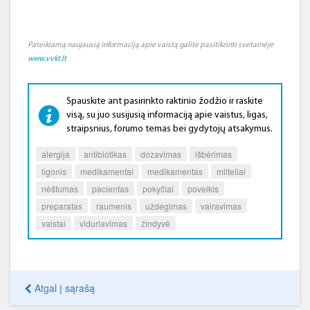
Pateikiamą naujausią informaciją apie vaistą galite pasitikrinti svetainėje
www.vvkt.lt
Spauskite ant pasirinkto raktinio žodžio ir raskite
visą, su juo susijusią informaciją apie vaistus, ligas,
straipsnius, forumo temas bei gydytojų atsakymus.
alergija
antibiotikas
dozavimas
išbėrimas
ligonis
medikamentai
medikamentas
milteliai
nėštumas
pacientas
pokyčiai
poveikis
preparatas
raumenis
uždegimas
vairavimas
vaistai
viduriavimas
žindyvė
Atgal į sąrašą