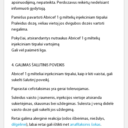
apsinuodijimą, nepateikta. Perdozavus reikėtų nedelsiant
informuoti gydytoją.
Pamiršus pavartoti Abricef 1 g miltelių injekciniam tirpalui
Praleidus dozę, vėliau vietoj jos dvigubos dozės vartoti
negalima.
Pokyčiai, atsirandantys nutraukus Abricef 1 g miltelių
injekciniam tirpalui vartojimą
Gali vėl paūmėti liga.
4. GALIMAS ŠALUTINIS POVEIKIS
Abricef 1 g milteliai injekciniam tirpalui, kaip ir kiti vaistai, gali
sukelti šalutinį poveikį.
Paprastai cefotaksimas yra gerai toleruojamas.
Suleidus vaisto į raumenis, injekcijos vietoje atsiranda
sukietėjimas, skausmas bei uždegimas. Suleista į veną didelė
vaisto dozė gali sukelti jos uždegimą.
Retai galima alerginė reakcija (odos išbėrimas, niežulys,
dilgėlinė
), labai retai gali ištikti net
anafilaksinis šokas
.