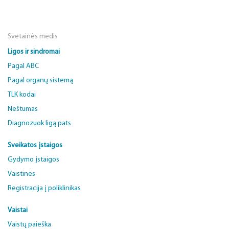
Svetainės medis
Ligos ir sindromai
Pagal ABC
Pagal organų sistemą
TLK kodai
Nėštumas
Diagnozuok ligą pats
Sveikatos įstaigos
Gydymo įstaigos
Vaistinės
Registracija į poliklinikas
Vaistai
Vaistų paieška