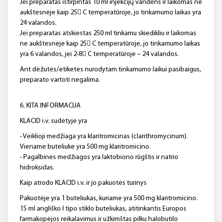
Jei preparatas ištirpintas 10 ml injekcijų vandens ir laikomas ne
aukštesnėje kaip 25 C temperatūroje, jo tinkamumo laikas yra
24 valandos.
Jei preparatas atskiestas 250 ml tinkamu skiedikliu ir laikomas
ne aukštesnėje kaip 25 C temperatūroje, jo tinkamumo laikas
yra 6 valandos, jei 2-8 C temperatūroje – 24 valandos.
Ant dėžutės/etiketės nurodytam tinkamumo laikui pasibaigus,
preparato vartoti negalima.
6. KITA INFORMACIJA
KLACID i.v. sudėtyje yra
- Veiklioji medžiaga yra klaritromicinas (clarithromycinum).
Viename buteliuke yra 500 mg klaritromicino.
- Pagalbinės medžiagos yra laktobiono rūgštis ir natrio
hidroksidas.
Kaip atrodo KLACID i.v. ir jo pakuotės turinys
Pakuotėje yra 1 buteliukas, kuriame yra 500 mg klaritromicino.
15 ml angliško I tipo stiklo buteliukas, atitinkantis Europos
farmakopėjos reikalavimus ir užkimštas pilku halobutilo