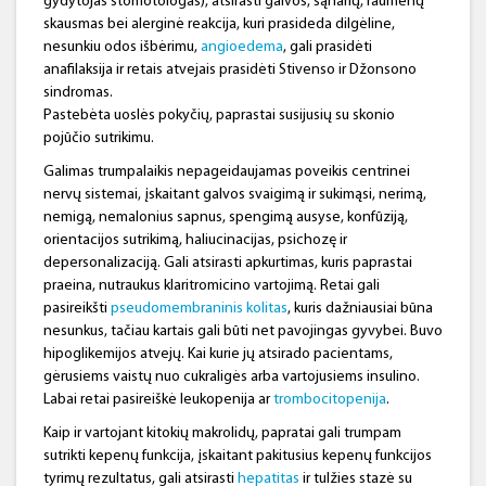
gydytojas stomotologas), atsirasti galvos, sąnarių, raumenų
skausmas bei alerginė reakcija, kuri prasideda dilgėline,
nesunkiu odos išbėrimu,
angioedema
, gali prasidėti
anafilaksija ir retais atvejais prasidėti Stivenso ir Džonsono
sindromas.
Pastebėta uoslės pokyčių, paprastai susijusių su skonio
pojūčio sutrikimu.
Galimas trumpalaikis nepageidaujamas poveikis centrinei
nervų sistemai, įskaitant galvos svaigimą ir sukimąsi, nerimą,
nemigą, nemalonius sapnus, spengimą ausyse, konfūziją,
orientacijos sutrikimą, haliucinacijas, psichozę ir
depersonalizaciją. Gali atsirasti apkurtimas, kuris paprastai
praeina, nutraukus klaritromicino vartojimą. Retai gali
pasireikšti
pseudomembraninis kolitas
, kuris dažniausiai būna
nesunkus, tačiau kartais gali būti net pavojingas gyvybei. Buvo
hipoglikemijos atvejų. Kai kurie jų atsirado pacientams,
gėrusiems vaistų nuo cukraligės arba vartojusiems insulino.
Labai retai pasireiškė leukopenija ar
trombocitopenija
.
Kaip ir vartojant kitokių makrolidų, papratai gali trumpam
sutrikti kepenų funkcija, įskaitant pakitusius kepenų funkcijos
tyrimų rezultatus, gali atsirasti
hepatitas
ir tulžies stazė su