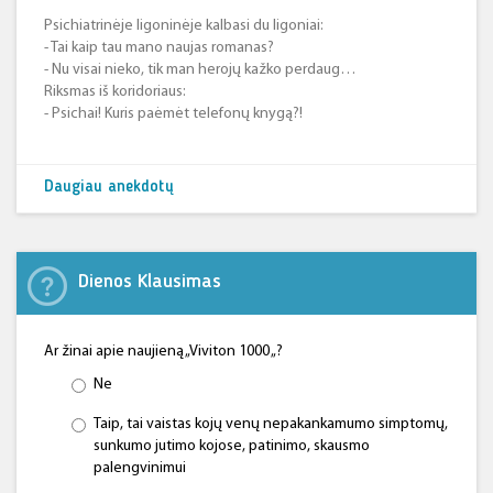
Psichiatrinėje ligoninėje kalbasi du ligoniai:
- Tai kaip tau mano naujas romanas?
- Nu visai nieko, tik man herojų kažko perdaug…
Riksmas iš koridoriaus:
- Psichai! Kuris paėmėt telefonų knygą?!
Daugiau anekdotų
Dienos Klausimas
Ar žinai apie naujieną „Viviton 1000 „?
Ne
Taip, tai vaistas kojų venų nepakankamumo simptomų,
sunkumo jutimo kojose, patinimo, skausmo
palengvinimui