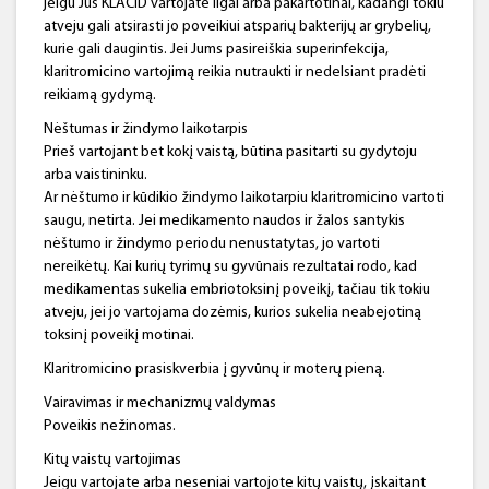
jeigu Jūs KLACID vartojate ilgai arba pakartotinai, kadangi tokiu
atveju gali atsirasti jo poveikiui atsparių bakterijų ar grybelių,
kurie gali daugintis. Jei Jums pasireiškia superinfekcija,
klaritromicino vartojimą reikia nutraukti ir nedelsiant pradėti
reikiamą gydymą.
Nėštumas ir žindymo laikotarpis
Prieš vartojant bet kokį vaistą, būtina pasitarti su gydytoju
arba vaistininku.
Ar nėštumo ir kūdikio žindymo laikotarpiu klaritromicino vartoti
saugu, netirta. Jei medikamento naudos ir žalos santykis
nėštumo ir žindymo periodu nenustatytas, jo vartoti
nereikėtų. Kai kurių tyrimų su gyvūnais rezultatai rodo, kad
medikamentas sukelia embriotoksinį poveikį, tačiau tik tokiu
atveju, jei jo vartojama dozėmis, kurios sukelia neabejotiną
toksinį poveikį motinai.
Klaritromicino prasiskverbia į gyvūnų ir moterų pieną.
Vairavimas ir mechanizmų valdymas
Poveikis nežinomas.
Kitų vaistų vartojimas
Jeigu vartojate arba neseniai vartojote kitų vaistų, įskaitant