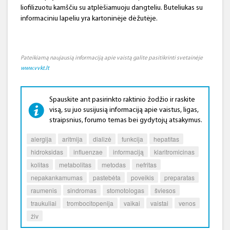
liofilizuotu kamščiu su atplėšiamuoju dangteliu. Buteliukas su
informaciniu lapeliu yra kartoninėje dėžutėje.
Pateikiamą naujausią informaciją apie vaistą galite pasitikrinti svetainėje
www.vvkt.lt
Spauskite ant pasirinkto raktinio žodžio ir raskite
visą, su juo susijusią informaciją apie vaistus, ligas,
straipsnius, forumo temas bei gydytojų atsakymus.
alergija
aritmija
dializė
funkcija
hepatitas
hidroksidas
influenzae
informaciją
klaritromicinas
kolitas
metabolitas
metodas
nefritas
nepakankamumas
pastebėta
poveikis
preparatas
raumenis
sindromas
stomotologas
šviesos
traukuliai
trombocitopenija
vaikai
vaistai
venos
živ