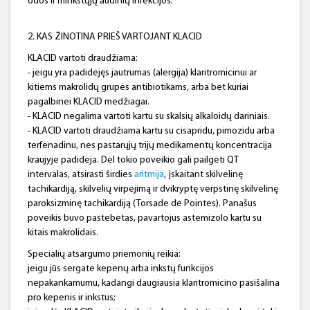
odos ir minkštųjų audinių infekcijos.
2. KAS ŽINOTINA PRIEŠ VARTOJANT KLACID
KLACID vartoti draudžiama:
- jeigu yra padidėjęs jautrumas (alergija) klaritromicinui ar
kitiems makrolidų grupės antibiotikams, arba bet kuriai
pagalbinei KLACID medžiagai.
- KLACID negalima vartoti kartu su skalsių alkaloidų dariniais.
- KLACID vartoti draudžiama kartu su cisapridu, pimozidu arba
terfenadinu, nes pastarųjų trijų medikamentų koncentracija
kraujyje padidėja. Dėl tokio poveikio gali pailgėti QT
intervalas, atsirasti širdies
aritmija
, įskaitant skilvelinę
tachikardiją, skilvelių virpėjimą ir dvikryptę verpstinę skilvelinę
paroksizminę tachikardiją (Torsade de Pointes). Panašus
poveikis buvo pastebėtas, pavartojus astemizolo kartu su
kitais makrolidais.
Specialių atsargumo priemonių reikia:
jeigu jūs sergate kepenų arba inkstų funkcijos
nepakankamumu, kadangi daugiausia klaritromicino pasišalina
pro kepenis ir inkstus;