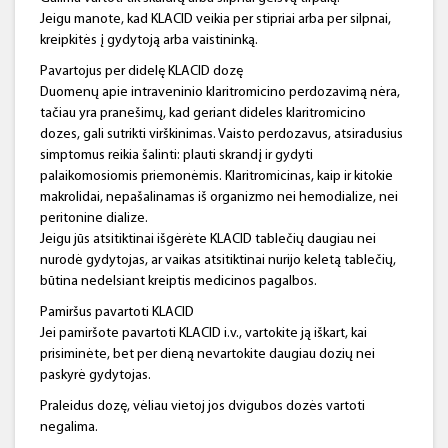
Jeigu manote, kad KLACID veikia per stipriai arba per silpnai,
kreipkitės į gydytoją arba vaistininką.
Pavartojus per didelę KLACID dozę
Duomenų apie intraveninio klaritromicino perdozavimą nėra,
tačiau yra pranešimų, kad geriant dideles klaritromicino
dozes, gali sutrikti virškinimas. Vaisto perdozavus, atsiradusius
simptomus reikia šalinti: plauti skrandį ir gydyti
palaikomosiomis priemonėmis. Klaritromicinas, kaip ir kitokie
makrolidai, nepašalinamas iš organizmo nei hemodialize, nei
peritonine dialize.
Jeigu jūs atsitiktinai išgėrėte KLACID tablečių daugiau nei
nurodė gydytojas, ar vaikas atsitiktinai nurijo keletą tablečių,
būtina nedelsiant kreiptis medicinos pagalbos.
Pamiršus pavartoti KLACID
Jei pamiršote pavartoti KLACID i.v., vartokite ją iškart, kai
prisiminėte, bet per dieną nevartokite daugiau dozių nei
paskyrė gydytojas.
Praleidus dozę, vėliau vietoj jos dvigubos dozės vartoti
negalima.