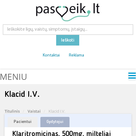
Ieškoti
Kontaktai
Reklama
MENIU
Klacid I.V.
Titulinis
Vaistai
Klacid I.V.
Pacientui
Gydytojui
Klaritromicinas, 500mg, milteliai