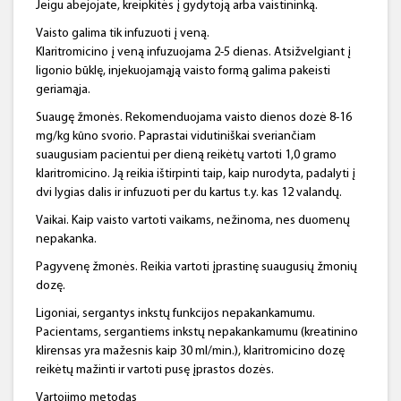
Jeigu abejojate, kreipkitės į gydytoją arba vaistininką.
Vaisto galima tik infuzuoti į veną.
Klaritromicino į veną infuzuojama 2-5 dienas. Atsižvelgiant į
ligonio būklę, injekuojamąją vaisto formą galima pakeisti
geriamąja.
Suaugę žmonės. Rekomenduojama vaisto dienos dozė 8-16
mg/kg kūno svorio. Paprastai vidutiniškai sveriančiam
suaugusiam pacientui per dieną reikėtų vartoti 1,0 gramo
klaritromicino. Ją reikia ištirpinti taip, kaip nurodyta, padalyti į
dvi lygias dalis ir infuzuoti per du kartus t.y. kas 12 valandų.
Vaikai. Kaip vaisto vartoti vaikams, nežinoma, nes duomenų
nepakanka.
Pagyvenę žmonės. Reikia vartoti įprastinę suaugusių žmonių
dozę.
Ligoniai, sergantys inkstų funkcijos nepakankamumu.
Pacientams, sergantiems inkstų nepakankamumu (kreatinino
klirensas yra mažesnis kaip 30 ml/min.), klaritromicino dozę
reikėtų mažinti ir vartoti pusę įprastos dozės.
Vartojimo metodas