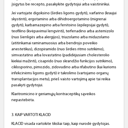
įsigytus be recepto, pasakykite gydytojui arba vaistininkui.
Jei vartojate digoksino (širdies ligoms gydyti), varfarino (kraujui
skystinti), ergotamino arba dihidroergotamino (migrenai
gydyti), karbamazepino arba fenitoino (epilepsijai gydyti),
teofilino (kvėpavimui lengvinti), terfenadino arba astemizolo
(nuo šienligės arba alergijos), triazolamo arba midazolamo
(atitinkamai raminamuosius arba bendrojo poveikio
anestetikus), dizopiramido (nuo širdies ritmo sutrikimo),
simvastatino arba lovastatino (padidėjusiam cholesterolio
kiekiui mažinti), cisaprido (nuo skrandžio funkcijos sutrikimo),
ciklosporino, pimozido, zidovudino arba rifabutino (kai kurioms
infekcinėms ligoms gydyti) ir takrolimo (vartojamo organų
transplantacijos metu), prieš vaisto vartojimą apie tai reikia
pasakyti gydytojui.
Klaritromicino ir geriamųjų kontraceptikų sąveikos
nepastebėta.
3. KAIP VARTOTI KLACID
KLACID visada vartokite tiksliai taip, kaip nurodė gydytojas.