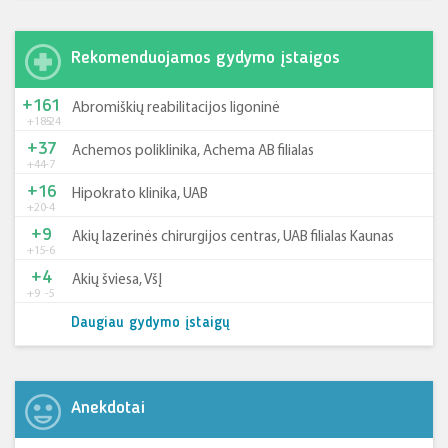
Rekomenduojamos gydymo įstaigos
+161
Abromiškių reabilitacijos ligoninė
+185
-24
+37
Achemos poliklinika, Achema AB filialas
+44
-7
+16
Hipokrato klinika, UAB
+20
-4
+9
Akių lazerinės chirurgijos centras, UAB filialas Kaunas
+15
-6
+4
Akių šviesa, VšĮ
+9
-5
Daugiau gydymo įstaigų
Anekdotai