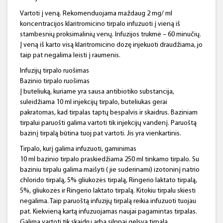
Vartoti į veną. Rekomenduojama maždaug 2 mg/ ml
koncentracijos klaritromicino tirpalo infuzuoti į vieną iš
stambesnių proksimalinių venų. Infuzijos trukmė – 60 minučių.
Į veną iš karto visą klaritromicino dozę injekuoti draudžiama, jo
taip pat negalima leisti į raumenis.
Infuzijų tirpalo ruošimas
Bazinio tirpalo ruošimas
Į buteliuką, kuriame yra sausa antibiotiko substancija,
suleidžiama 10 ml injekcijų tirpalo, buteliukas gerai
pakratomas, kad tirpalas taptų bespalvis ir skaidrus. Baziniam
tirpalui paruošti galima vartoti tik injekcijų vandenį. Paruoštą
bazinį tirpalą būtina tuoj pat vartoti. Jis yra vienkartinis.
Tirpalo, kurį galima infuzuoti, gaminimas
10 ml bazinio tirpalo praskiedžiama 250 ml tinkamo tirpalo. Su
baziniu tirpalu galima maišyti ( jie suderinami) izotoninį natrio
chlorido tirpalą, 5% gliukozės tirpalą, Ringerio laktato tirpalą,
5%, gliukozės ir Ringerio laktato tirpalą. Kitokiu tirpalu skiesti
negalima. Taip paruoštą infuzijų tirpalą reikia infuzuoti tuojau
pat. Kiekvieną kartą infuzuojamas naujai pagamintas tirpalas.
Galima vartoti tik skaidrų arba silpnai gelsvą tirpalą.