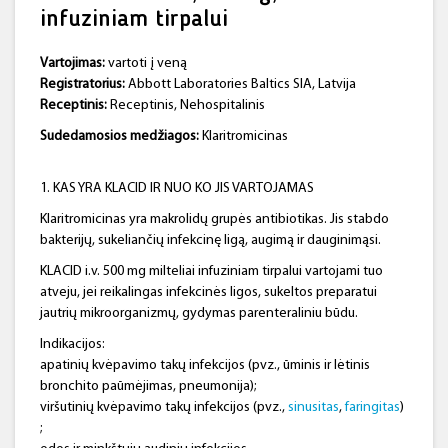
infuziniam tirpalui
Vartojimas:
vartoti į veną
Registratorius:
Abbott Laboratories Baltics SIA, Latvija
Receptinis:
Receptinis, Nehospitalinis
Sudedamosios medžiagos:
Klaritromicinas
1. KAS YRA KLACID IR NUO KO JIS VARTOJAMAS
Klaritromicinas yra makrolidų grupės antibiotikas. Jis stabdo
bakterijų, sukeliančių infekcinę ligą, augimą ir dauginimąsi.
KLACID i.v. 500 mg milteliai infuziniam tirpalui vartojami tuo
atveju, jei reikalingas infekcinės ligos, sukeltos preparatui
jautrių mikroorganizmų, gydymas parenteraliniu būdu.
Indikacijos:
apatinių kvėpavimo takų infekcijos (pvz., ūminis ir lėtinis
bronchito paūmėjimas, pneumonija);
viršutinių kvėpavimo takų infekcijos (pvz.,
sinusitas
,
faringitas
)
;