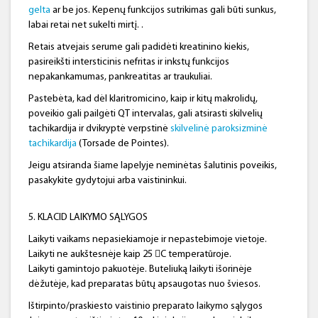
gelta
ar be jos. Kepenų funkcijos sutrikimas gali būti sunkus,
labai retai net sukelti mirtį. .
Retais atvejais serume gali padidėti kreatinino kiekis,
pasireikšti intersticinis nefritas ir inkstų funkcijos
nepakankamumas, pankreatitas ar traukuliai.
Pastebėta, kad dėl klaritromicino, kaip ir kitų makrolidų,
poveikio gali pailgėti QT intervalas, gali atsirasti skilvelių
tachikardija ir dvikryptė verpstinė
skilvelinė paroksizminė
tachikardija
(Torsade de Pointes).
Jeigu atsiranda šiame lapelyje neminėtas šalutinis poveikis,
pasakykite gydytojui arba vaistininkui.
5. KLACID LAIKYMO SĄLYGOS
Laikyti vaikams nepasiekiamoje ir nepastebimoje vietoje.
Laikyti ne aukštesnėje kaip 25 C temperatūroje.
Laikyti gamintojo pakuotėje. Buteliuką laikyti išorinėje
dėžutėje, kad preparatas būtų apsaugotas nuo šviesos.
Ištirpinto/praskiesto vaistinio preparato laikymo sąlygos