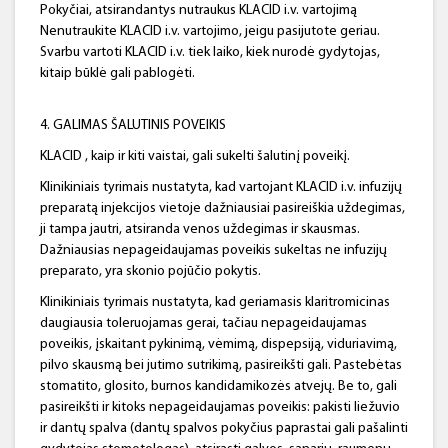
Pokyčiai, atsirandantys nutraukus KLACID i.v. vartojimą
Nenutraukite KLACID i.v. vartojimo, jeigu pasijutote geriau.
Svarbu vartoti KLACID i.v. tiek laiko, kiek nurodė gydytojas,
kitaip būklė gali pablogėti.
4. GALIMAS ŠALUTINIS POVEIKIS
KLACID , kaip ir kiti vaistai, gali sukelti šalutinį poveikį.
Klinikiniais tyrimais nustatyta, kad vartojant KLACID i.v. infuzijų
preparatą injekcijos vietoje dažniausiai pasireiškia uždegimas,
ji tampa jautri, atsiranda venos uždegimas ir skausmas.
Dažniausias nepageidaujamas poveikis sukeltas ne infuzijų
preparato, yra skonio pojūčio pokytis.
Klinikiniais tyrimais nustatyta, kad geriamasis klaritromicinas
daugiausia toleruojamas gerai, tačiau nepageidaujamas
poveikis, įskaitant pykinimą, vėmimą, dispepsiją, viduriavimą,
pilvo skausmą bei jutimo sutrikimą, pasireikšti gali. Pastebėtas
stomatito, glosito, burnos kandidamikozės atvejų. Be to, gali
pasireikšti ir kitoks nepageidaujamas poveikis: pakisti liežuvio
ir dantų spalva (dantų spalvos pokyčius paprastai gali pašalinti