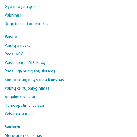
Gydymo įstaigos
Vaistinės
Registracija į poliklinikas
Vaistai
Vaistų paieška
Pagal ABC
Vaistai pagal ATC kodą
Pagal ligą ar organų sistemą
Kompensuojamų vaistų kainynas
Vaistų kainų palyginimas
Augaliniai vaistai
Homeopatiniai vaistai
Vaistiniai augalai
Sveikata
Mėnesinių skausmas