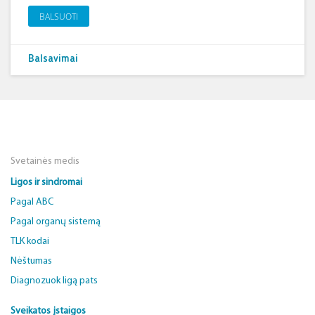
BALSUOTI
Balsavimai
Svetainės medis
Ligos ir sindromai
Pagal ABC
Pagal organų sistemą
TLK kodai
Nėštumas
Diagnozuok ligą pats
Sveikatos įstaigos