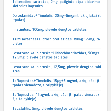
Tolterodino tartratas, 2mg, pailginto atpalaidavimo
kietosios kapsulės
Dorzolamidas+Timololis, 20mg+5mg/ml, akių lašai (t
irpalas)
Imatinibas, 100mg, plėvele dengtos tabletės
Telmisartanas+Hidrochlorotiazidas, 80mg+25mg, ta
bletės
Losartano kalio druska+Hidrochlorotiazidas, 50mg+
12,5mg, plėvele dengtos tabletės
Losartano kalio druska, 12,5mg, plėvele dengtos tabl
etės
Tafluprostas+Timololis, 15µg+5 mg/ml, akių lašai (ti
rpalas vienadozėje talpyklėje)
Tafluprostas, 15µg/ml, akių lašai (tirpalas vienadoz
ėje talpyklėje)
Tadalafilis, 5mg, plėvele dengtos tabletės