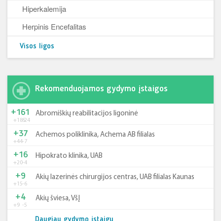
Hiperkalemija
Herpinis Encefalitas
Visos ligos
Rekomenduojamos gydymo įstaigos
+161
Abromiškių reabilitacijos ligoninė
+185
-24
+37
Achemos poliklinika, Achema AB filialas
+44
-7
+16
Hipokrato klinika, UAB
+20
-4
+9
Akių lazerinės chirurgijos centras, UAB filialas Kaunas
+15
-6
+4
Akių šviesa, VšĮ
+9
-5
Daugiau gydymo įstaigų