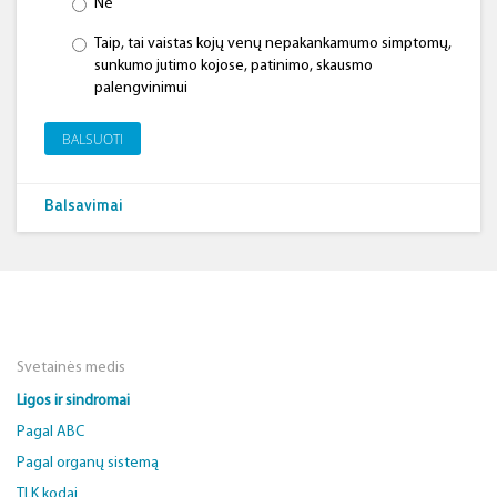
Ne
Taip, tai vaistas kojų venų nepakankamumo simptomų,
sunkumo jutimo kojose, patinimo, skausmo
palengvinimui
BALSUOTI
Balsavimai
Svetainės medis
Ligos ir sindromai
Pagal ABC
Pagal organų sistemą
TLK kodai