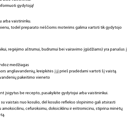
informuoti gydytoją!
u arba vaistininku.
os pienu, todėl preparato nėščioms moterims galima vartoti tik gydytojo
ikui, regėjimo aštrumui, budrumui bei vairavimo įgūdžiams) yra panašus į
Sandoz medžiagas
rs angliavandenių, kreipkitės į jį prieš pradėdami vartoti šį vaistą.
iavandenių pakeitimo vieneto
ant įsigytus be recepto, pasakykite gydytojui arba vaistininkui.
u vaistais nuo kosulio, dėl kosulio reflekso slopinimo gali atsirasti
amoksicilinu, cefuroksimu, doksiciklinu ir eritromicinu, stiprina minėtų
tą.