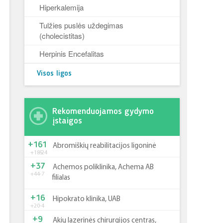
Hiperkalemija
Tulžies puslės uždegimas
(cholecistitas)
Herpinis Encefalitas
Visos ligos
Rekomenduojamos gydymo
įstaigos
+161
Abromiškių reabilitacijos ligoninė
+185
-24
+37
Achemos poliklinika, Achema AB
+44
-7
filialas
+16
Hipokrato klinika, UAB
+20
-4
+9
Akių lazerinės chirurgijos centras,