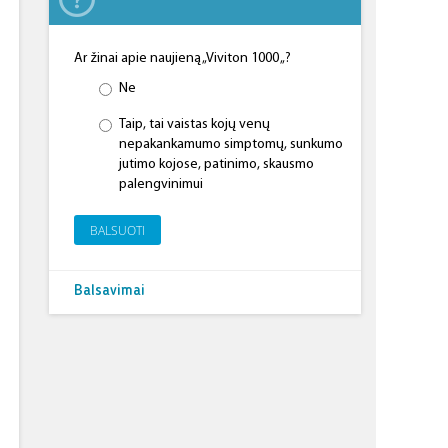
Ar žinai apie naujieną „Viviton 1000 „?
Ne
Taip, tai vaistas kojų venų
nepakankamumo simptomų, sunkumo
jutimo kojose, patinimo, skausmo
palengvinimui
BALSUOTI
Balsavimai