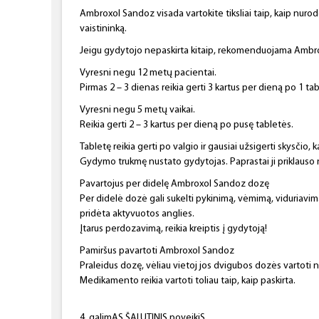
Ambroxol Sandoz visada vartokite tiksliai taip, kaip nurod
vaistininką.
Jeigu gydytojo nepaskirta kitaip, rekomenduojama Ambrox
Vyresni negu 12 metų pacientai.
Pirmas 2 – 3 dienas reikia gerti 3 kartus per dieną po 1 tab
Vyresni negu 5 metų vaikai.
Reikia gerti 2 – 3 kartus per dieną po pusę tabletės.
Tabletę reikia gerti po valgio ir gausiai užsigerti skysčio, 
Gydymo trukmę nustato gydytojas. Paprastai ji priklauso 
Pavartojus per didelę Ambroxol Sandoz dozę
Per didelė dozė gali sukelti pykinimą, vėmimą, viduriavimą
pridėta aktyvuotos anglies.
Įtarus perdozavimą, reikia kreiptis į gydytoją!
Pamiršus pavartoti Ambroxol Sandoz
Praleidus dozę, vėliau vietoj jos dvigubos dozės vartoti 
Medikamento reikia vartoti toliau taip, kaip paskirta.
4. galimAS ŠALUTINIS poveikiS