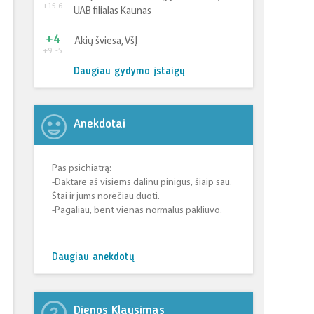
+15
-6
UAB filialas Kaunas
+4
Akių šviesa, VšĮ
+9
-5
Daugiau gydymo įstaigų
Anekdotai
Pas psichiatrą:
-Daktare aš visiems dalinu pinigus, šiaip sau.
Štai ir jums norėčiau duoti.
-Pagaliau, bent vienas normalus pakliuvo.
Daugiau anekdotų
Dienos Klausimas