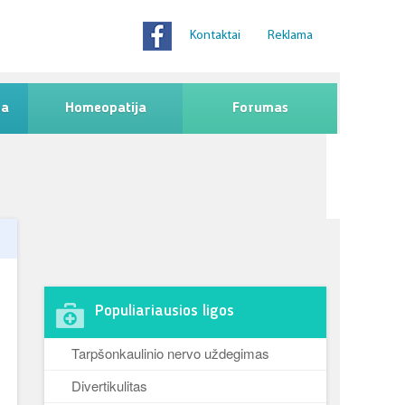
Kontaktai
Reklama
na
Homeopatija
Forumas
Populiariausios ligos
Tarpšonkaulinio nervo uždegimas
Divertikulitas