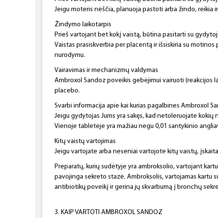
Jeigu moteris nėščia, planuoja pastoti arba žindo, reikia 
Žindymo laikotarpis
Prieš vartojant bet kokį vaistą, būtina pasitarti su gydytoj
Vaistas prasiskverbia per placentą ir išsiskiria su motin
nurodymu.
Vairavimas ir mechanizmų valdymas
Ambroxol Sandoz poveikis gebėjimui vairuoti (reakcijos la
placebo.
Svarbi informacija apie kai kurias pagalbines Ambroxol 
Jeigu gydytojas Jums yra sakęs, kad netoleruojate kokių no
Vienoje tabletėje yra mažiau negu 0,01 santykinio angl
Kitų vaistų vartojimas
Jeigu vartojate arba neseniai vartojote kitų vaistų, įskait
Preparatų, kurių sudėtyje yra ambroksolio, vartojant kartu s
pavojinga sekreto stazė. Ambroksolis, vartojamas kartu su 
antibiotikų poveikį ir gerina jų skvarbumą į bronchų sekre
3. KAIP VARTOTI AMBROXOL SANDOZ