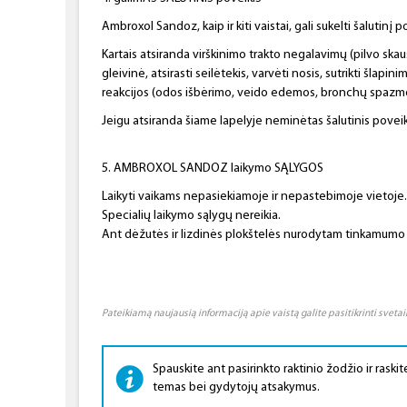
Ambroxol Sandoz, kaip ir kiti vaistai, gali sukelti šalutinį p
Kartais atsiranda virškinimo trakto negalavimų (pilvo ska
gleivinė, atsirasti seilėtekis, varvėti nosis, sutrikti šlap
reakcijos (odos išbėrimo, veido edemos, bronchų spazmo,
Jeigu atsiranda šiame lapelyje neminėtas šalutinis poveiki
5. AMBROXOL SANDOZ laikymo SĄLYGOS
Laikyti vaikams nepasiekiamoje ir nepastebimoje vietoje.
Specialių laikymo sąlygų nereikia.
Ant dėžutės ir lizdinės plokštelės nurodytam tinkamumo l
Pateikiamą naujausią informaciją apie vaistą galite pasitikrinti sveta
Spauskite ant pasirinkto raktinio žodžio ir raskite
temas bei gydytojų atsakymus.