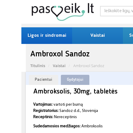
Ligos ir sindromai
Vaistai
S
Ambroxol Sandoz
Titulinis
Vaistai
Ambroxol Sandoz
Pacientui
Gydytojui
Ambroksolis, 30mg, tabletės
Vartojimas:
vartoti per burną
Registratorius:
Sandoz d.d., Slovėnija
Receptinis:
Nereceptinis
Sudedamosios medžiagos:
Ambroksolis