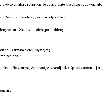
ė gydytojas arba vaistininkas. Jeigu abejojate, kreipkitės į gydytoją arba
ol Sandoz dozuoti taip, kaip nurodyta toliau.
letę, vėliau – 2 kartus per dieną po 1 tabletę.
kadangi jis skatina gleivių skystėjimą.
nuo ligos eigos
, skrandžio skausmą. Apsinuodijus skrandį reikia išplauti vandeniu, į kurį
negalima.