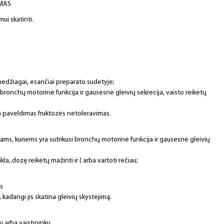
AMAS
ui skatinti.
i medžiagai, esančiai preparato sudėtyje;
bronchų motorinė funkcija ir gausesnė gleivių sekrecija, vaisto reikėtų
 paveldimas fruktozės netoleravimas.
ms, kuriems yra sutrikusi bronchų motorinė funkcija ir gausesnė gleivių
la,.dozę reikėtų mažinti ir ( arba vartoti rečiau;
s
, kadangi jis skatina gleivių skystėjimą.
u arba vaistininku.