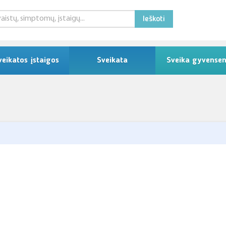
Ieškoti
veikatos įstaigos
Sveikata
Sveika gyvense