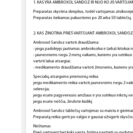
1. KAS YRA AMBROXOL SANDOZ IR NUO KO JIS VARTOJ
Preparatas skystina skreplius, todėl vartojamas atsikosėjim
Preparatas tiekiamas pakuotėmis po 20 arba 50 tablečių.
2. KAS ŽINOTINA PRIEŠ VARTOJANT AMBROXOL SANDOZ
Ambroxol Sandoz vartoti draudžiama:
- jeigu padidėjęs jautrumas ambroksoliui ir (arba) kitokia
- jaunesniems negu 2 metų vaikams, kuriems yra sutrikusi 
vartoti labai atsargiai;
- medikamento draudžiama vartoti žmonėms, kuriems yra
Specialių atsargumo priemonių reikia:
jeigu medikamento reikia vartoti jaunesnėms negu 2 vaika
sekrecija;
jeigu esate pagyvenusio amžiaus ir yra sutrikusi inkstų veik
jeigu esate nėščia, žindote kūdikį.
Ambroxol Sandoz tablečių vartojimas su maistu ir gėrimai
Preparatą reikia gerti po valgio ir gausiai užsigerti skysčio
Nėštumas
Prieš vartojant bet kokį vaistą, būtina pasitarti su gydytoj