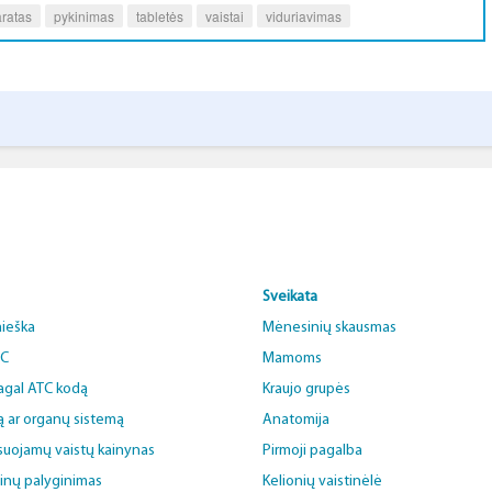
ratas
pykinimas
tabletės
vaistai
viduriavimas
Sveikata
aieška
Mėnesinių skausmas
BC
Mamoms
pagal ATC kodą
Kraujo grupės
ą ar organų sistemą
Anatomija
uojamų vaistų kainynas
Pirmoji pagalba
ainų palyginimas
Kelionių vaistinėlė