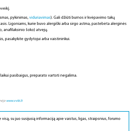
oveikį.
usmas, pykinimas,
viduriavimas
). Gali džiūti burnos ir kvėpavimo takų
inimasis. Ligoniams, kurie buvo alergiški arba sirgo astma, pastebėta alerginės
 anafilaksinio šoko) atvejų.
s, pasakykite gydytojui arba vaistininkui.
aikui pasibaigus, preparato vartoti negalima.
inėje
www.vvkt.lt
 visą, su juo susijusią informaciją apie vaistus, ligas, straipsnius, forumo