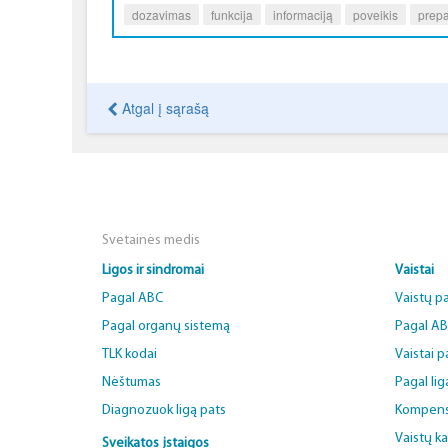
dozavimas
funkcija
informaciją
poveikis
prepa
Atgal į sąrašą
Svetainės medis
Ligos ir sindromai
Vaistai
Pagal ABC
Vaistų p
Pagal organų sistemą
Pagal A
TLK kodai
Vaistai 
Nėštumas
Pagal lig
Diagnozuok ligą pats
Kompens
Vaistų k
Sveikatos įstaigos