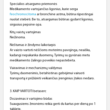
Specialios atsargumo priemonės
Medikamento vartojančius ligonius, kurie serga
feochromocitoma
ar bronchine astma, būtina rūpestingai
nuolat stebėti. Be to, atsargumas būtinas gydant ligonius,
sirgusius pepsine opa.
Kitų vaistų vartojimas
Nežinoma.
Nėštumas ir žindymo laikotarpis
Ar vaisto vartoti nėščioms moterims pavojinga, neaišku,
kadangi nepakanka duomenų. Tyrimų su gyvūnais metu
medikamento žalingo poveikio nepastebėta.
Vairavimas ir mechanizmų valdymas
Tyrimų duomenimis, betahistinas gebėjimui vairuoti
transportą ir prižiūrėti veikiančius įrenginius įtakos nedaro.
3. KAIP VARTOTI betaserc
Dozavimas ir vartojimo būdas
Suaugusiems žmonėms reikia gerti du kartus per dieną po 1
tabletę.