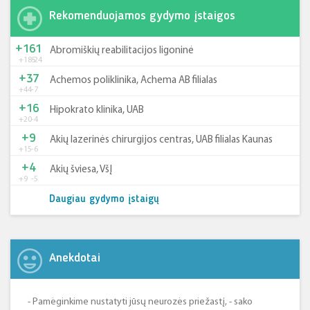
Rekomenduojamos gydymo įstaigos
+161
Abromiškių reabilitacijos ligoninė
+185
-24
+37
Achemos poliklinika, Achema AB filialas
+44
-7
+16
Hipokrato klinika, UAB
+20
-4
+9
Akių lazerinės chirurgijos centras, UAB filialas Kaunas
+15
-6
+4
Akių šviesa, VšĮ
+9
-5
Daugiau gydymo įstaigų
Anekdotai
- Pamėginkime nustatyti jūsų neurozės priežastį, - sako