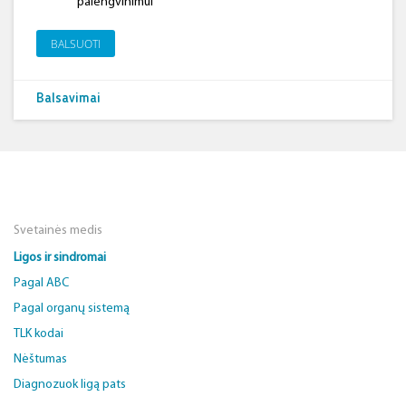
palengvinimui
BALSUOTI
Balsavimai
Svetainės medis
Ligos ir sindromai
Pagal ABC
Pagal organų sistemą
TLK kodai
Nėštumas
Diagnozuok ligą pats