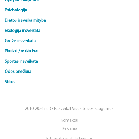
Gydymo naujienos
Psichologija
Dietos ir sveika mityba
Ekologija ir sveikata
Grožis ir sveikata
Plaukai / makiažas
Sportas ir sveikata
Odos priežiūra
Stilius
2010-2026 m. © Pasveik.lt Visos teisės saugomos.
Kontaktai
Reklama
Interneto portalų kūrimas