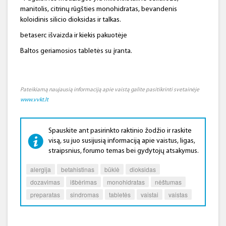
manitolis, citrinų rūgšties monohidratas, bevandenis
koloidinis silicio dioksidas ir talkas.
betaserc išvaizda ir kiekis pakuotėje
Baltos geriamosios tabletės su įranta.
Pateikiamą naujausią informaciją apie vaistą galite pasitikrinti svetainėje
www.vvkt.lt
Spauskite ant pasirinkto raktinio žodžio ir raskite
visą, su juo susijusią informaciją apie vaistus, ligas,
straipsnius, forumo temas bei gydytojų atsakymus.
alergija
betahistinas
būklė
dioksidas
dozavimas
išbėrimas
monohidratas
nėštumas
preparatas
sindromas
tabletės
vaistai
vaistas