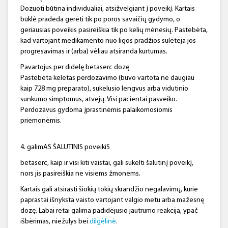
Dozuoti būtina individualiai, atsižvelgiant į poveikį. Kartais
būklė pradeda gerėti tik po poros savaičių gydymo, o
geriausias poveikis pasireiškia tik po kelių mėnesių. Pastebėta,
kad vartojant medikamento nuo ligos pradžios sulėtėja jos
progresavimas ir (arba) vėliau atsiranda kurtumas.
Pavartojus per didelę betaserc dozę
Pastebėta keletas perdozavimo (buvo vartota ne daugiau
kaip 728 mg preparato), sukėlusio lengvus arba vidutinio
sunkumo simptomus, atvejų. Visi pacientai pasveiko.
Perdozavus gydoma įprastinėmis palaikomosiomis
priemonėmis.
4. galimAS ŠALUTINIS poveikiS
betaserc, kaip ir visi kiti vaistai, gali sukelti šalutinį poveikį,
nors jis pasireiškia ne visiems žmonėms.
Kartais gali atsirasti šiokių tokių skrandžio negalavimų, kurie
paprastai išnyksta vaisto vartojant valgio metu arba mažesnę
dozę. Labai retai galima padidėjusio jautrumo reakcija, ypač
išbėrimas, niežulys bei
dilgėlinė
.