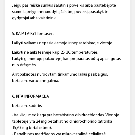
Jeigu pasireiškė sunkus šalutinis poveikis arba pastebėjote
šiame lapelyje nenurodytą šalutinį poveikį, pasakykite
gydytojui arba vaistininkui.
5. KAIP LAIKYTI betaserc
Laikyti vaikams nepasiekiamoje ir nepastebimoje vietoje.
Laikyti ne aukštesnėje kaip 25 C temperatūroje.
Laikyti gamintojo pakuotėje, kad preparatas būtų apsaugotas
nuo drėgmės.
Ant pakuotės nurodytam tinkamumo laikui pasibaigus,
betaserc vartoti negalima.
6. KITA INFORMACIJA
betaserc sudėtis
- Veiklioji medžiaga yra betahistino dihidrochloridas. Vienoje
tabletėje yra 24 mg betahistino dihidrochlorido (atitinka
15,63 mg betahistino).
- Pagalbinės medžiagos yra mikrokristalinė celiuliozė,