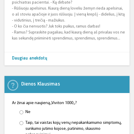
psichiatras pacientui. - Ką dirbate?
- Rūšiuoju apelsinus. Kiaurą dieną loveliu žemyn rieda apelsinai,
o aš stoviu apačioje ir juos rūšiuoju. Į vieną krepšį - didelius, į kitą
- vidutinius, į trečią - mažiukus.
- O ko čia nervuotis? Juk toks puikus, ramus darbas!
- Ramus? Supraskite pagaliau, kad kiaurą dieną aš privalau vos ne
kas sekundę priiminėti sprendimus, sprendimus, sprendimus...
Daugiau anekdotų
Dienos Klausimas
Ar žinai apie naujieną „Viviton 1000 „?
Ne
Taip, tai vaistas kojų venų nepakankamumo simptomų,
sunkumo jutimo kojose, patinimo, skausmo