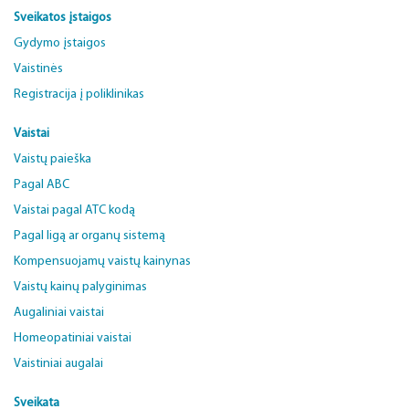
Sveikatos įstaigos
Gydymo įstaigos
Vaistinės
Registracija į poliklinikas
Vaistai
Vaistų paieška
Pagal ABC
Vaistai pagal ATC kodą
Pagal ligą ar organų sistemą
Kompensuojamų vaistų kainynas
Vaistų kainų palyginimas
Augaliniai vaistai
Homeopatiniai vaistai
Vaistiniai augalai
Sveikata