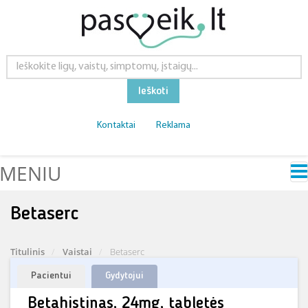
Ieškoti
Kontaktai
Reklama
MENIU
Betaserc
Titulinis
Vaistai
Betaserc
Pacientui
Gydytojui
Betahistinas, 24mg, tabletės