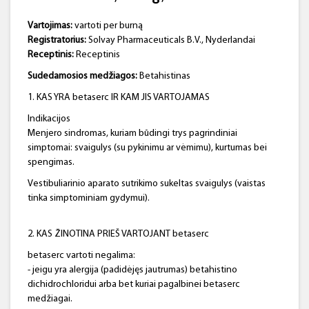
Vartojimas:
vartoti per burną
Registratorius:
Solvay Pharmaceuticals B.V., Nyderlandai
Receptinis:
Receptinis
Sudedamosios medžiagos:
Betahistinas
1. KAS YRA betaserc IR KAM JIS VARTOJAMAS
Indikacijos
Menjero sindromas, kuriam būdingi trys pagrindiniai
simptomai: svaigulys (su pykinimu ar vėmimu), kurtumas bei
spengimas.
Vestibuliarinio aparato sutrikimo sukeltas svaigulys (vaistas
tinka simptominiam gydymui).
2. KAS ŽINOTINA PRIEŠ VARTOJANT betaserc
betaserc vartoti negalima:
- jeigu yra alergija (padidėjęs jautrumas) betahistino
dichidrochloridui arba bet kuriai pagalbinei betaserc
medžiagai.