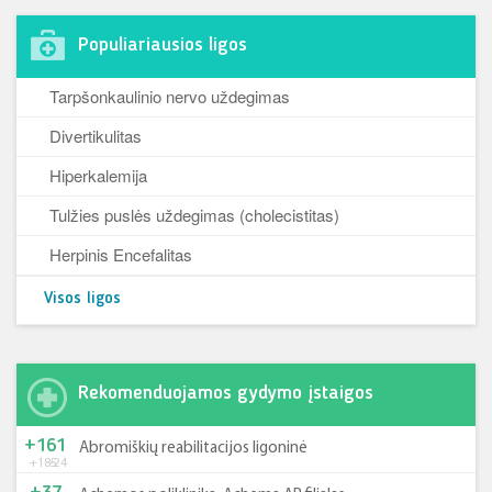
Populiariausios ligos
Tarpšonkaulinio nervo uždegimas
Divertikulitas
Hiperkalemija
Tulžies puslės uždegimas (cholecistitas)
Herpinis Encefalitas
Visos ligos
Rekomenduojamos gydymo įstaigos
+161
Abromiškių reabilitacijos ligoninė
+185
-24