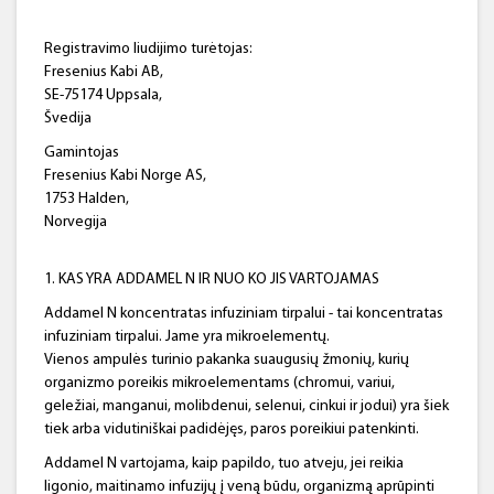
Registravimo liudijimo turėtojas:
Fresenius Kabi AB,
SE-75174 Uppsala,
Švedija
Gamintojas
Fresenius Kabi Norge AS,
1753 Halden,
Norvegija
1. KAS YRA ADDAMEL N IR NUO KO JIS VARTOJAMAS
Addamel N koncentratas infuziniam tirpalui - tai koncentratas
infuziniam tirpalui. Jame yra mikroelementų.
Vienos ampulės turinio pakanka suaugusių žmonių, kurių
organizmo poreikis mikroelementams (chromui, variui,
geležiai, manganui, molibdenui, selenui, cinkui ir jodui) yra šiek
tiek arba vidutiniškai padidėjęs, paros poreikiui patenkinti.
Addamel N vartojama, kaip papildo, tuo atveju, jei reikia
ligonio, maitinamo infuzijų į veną būdu, organizmą aprūpinti