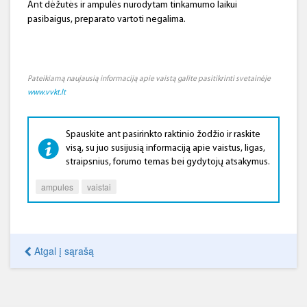
Ant dėžutės ir ampulės nurodytam tinkamumo laikui
pasibaigus, preparato vartoti negalima.
Pateikiamą naujausią informaciją apie vaistą galite pasitikrinti svetainėje
www.vvkt.lt
Spauskite ant pasirinkto raktinio žodžio ir raskite
visą, su juo susijusią informaciją apie vaistus, ligas,
straipsnius, forumo temas bei gydytojų atsakymus.
ampules
vaistai
Atgal į sąrašą