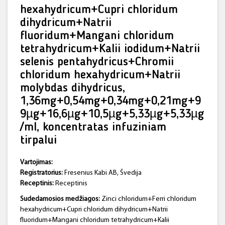
hexahydricum+Cupri chloridum
dihydricum+Natrii
fluoridum+Mangani chloridum
tetrahydricum+Kalii iodidum+Natrii
selenis pentahydricus+Chromii
chloridum hexahydricum+Natrii
molybdas dihydricus,
1,36mg+0,54mg+0,34mg+0,21mg+9
9µg+16,6µg+10,5µg+5,33µg+5,33µg
/ml, koncentratas infuziniam
tirpalui
Vartojimas:
Registratorius:
Fresenius Kabi AB, Švedija
Receptinis:
Receptinis
Sudedamosios medžiagos:
Zinci chloridum+Ferri chloridum
hexahydricum+Cupri chloridum dihydricum+Natrii
fluoridum+Mangani chloridum tetrahydricum+Kalii