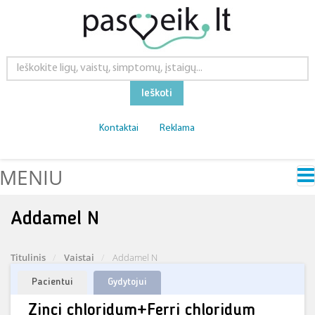
Ieškoti
Kontaktai
Reklama
MENIU
Addamel N
Titulinis
Vaistai
Addamel N
Pacientui
Gydytojui
Zinci chloridum+Ferri chloridum