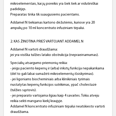
mikroelementais, kai jų poreikis yra šiek tiek ar vidutiniškai
padidėjęs.
Preparatas tinka tik suaugusiems pacientams.
Addamel N tiekiamas kartono dėžutėmis, kuriose yra 20
ampulių po 10 ml koncentrato infuziniam tirpalui.
2. KAS ŽINOTINA PRIEŠ VARTOJANT ADDAMEL N
Addamel N vartoti draudžiama:
jei yra visiška tulžies latako obstrukcija (nepraeinamumas).
Specialių atsargumo priemonių reikia:
- jeigu paciento kepenų ir (arba) inkstų funkcija nepakankama
(dėl to gali labai sumažėti mikroelementų išsiskyrimas).
- jei ligoniams biocheminiais arba klinikiniais tyrimais
nustatytas kepenų funkcijos sutrikimas, ypač cholestazė
(tulžies sąstovis).
- jei preparato vartojama ilgiau kaip 4 savaites. Tokiu atveju
reikia sekti mangano kiekį kraujyje.
Addamel N koncentrato infuziniam tirpalui neatskiesto vartoti
draudžiama.