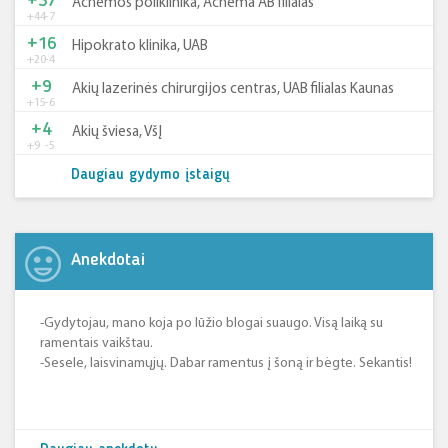
+37
Achemos poliklinika, Achema AB filialas
+44
-7
+16
Hipokrato klinika, UAB
+20
-4
+9
Akių lazerinės chirurgijos centras, UAB filialas Kaunas
+15
-6
+4
Akių šviesa, VšĮ
+9
-5
Daugiau gydymo įstaigų
Anekdotai
-Gydytojau, mano koja po lūžio blogai suaugo. Visą laiką su
ramentais vaikštau.
-Sesele, laisvinamųjų. Dabar ramentus į šoną ir bėgte. Sekantis!