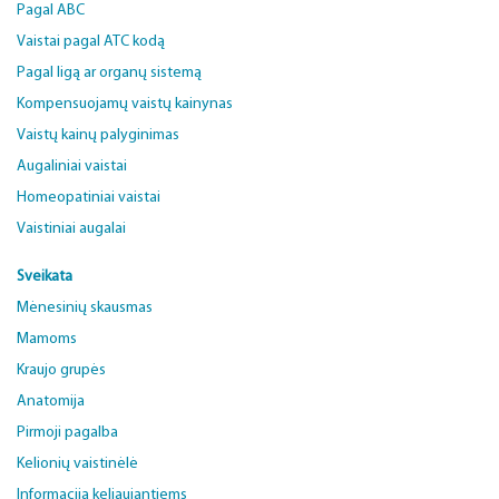
Pagal ABC
Vaistai pagal ATC kodą
Pagal ligą ar organų sistemą
Kompensuojamų vaistų kainynas
Vaistų kainų palyginimas
Augaliniai vaistai
Homeopatiniai vaistai
Vaistiniai augalai
Sveikata
Mėnesinių skausmas
Mamoms
Kraujo grupės
Anatomija
Pirmoji pagalba
Kelionių vaistinėlė
Informacija keliaujantiems