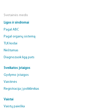
Svetainės medis
Ligos ir sindromai
Pagal ABC
Pagal organų sistemą
TLK kodai
Nėštumas
Diagnozuok ligą pats
Sveikatos įstaigos
Gydymo įstaigos
Vaistinės
Registracija į poliklinikas
Vaistai
Vaistų paieška