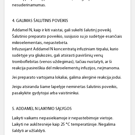
nesuderinamumas.
4. GALIMAS ŠALUTINIS POVEIKIS
Addamel N, kaip ir kiti vaistai, gali sukelti šalutinį poveikį.
Šalutinio preparato poveikio, susijusio su jo sudėtyje esančiais
mikroelementais, nepastebėta.
Infuzuojant Addamel N koncentratą infuziniam tirpalui, kurio
sudėtyje yra gliukozės, gali atsirasti paviršinių venų
tromboflebitas (venos uždegimas), tačiau nustatyti, ar ši
reakcija pasireiškia dėl mikroelementų infuzijos, neįmanoma.
Jei preparato vartojama lokaliai, galima alerginė reakcija jodui.
Jeigu atsiranda šiame lapelyje neminėtas šalutinis poveikis,
pasakykite gydytojui arba vaistininkui.
5. ADDAMEL N LAIKYMO SĄLYGOS
Laikyti vaikams nepasiekiamoje ir nepastebimoje vietoje.
Laikyti ne aukštesnėje kaip 25 °C temperatūroje. Negalima
šaldyti ar užšaldyti.