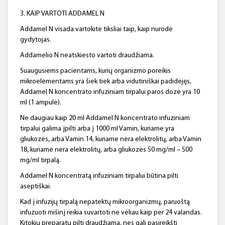
3. KAIP VARTOTI ADDAMEL N
Addamel N visada vartokite tiksliai taip, kaip nurodė
gydytojas.
Addamelio N neatskiesto vartoti draudžiama.
Suaugusiems pacientams, kurių organizmo poreikis
mikroelementams yra šiek tiek arba vidutiniškai padidėjęs,
Addamel N koncentrato infuziniam tirpalui paros dozė yra 10
ml (1 ampulė).
Ne daugiau kaip 20 ml Addamel N koncentrato infuziniam
tirpalui galima įpilti arba į 1000 ml Vamin, kuriame yra
gliukozės, arba Vamin 14, kuriame nėra elektrolitų, arba Vamin
18, kuriame nėra elektrolitų, arba gliukozės 50 mg/ml – 500
mg/ml tirpalą.
Addamel N koncentratą infuziniam tirpalui būtina pilti
aseptiškai.
Kad į infuzijų tirpalą nepatektų mikroorganizmų, paruoštą
infuzuoti mišinį reikia suvartoti ne vėliau kaip per 24 valandas.
Kitokių preparatų pilti draudžiama, nes gali pasireikšti