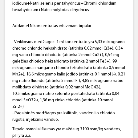
iodidum+Natrii selenis pentahydricus+Chromii chloridum
hexahydricum+Natrii molybdas dihydricus
Addamel N koncentratas infuziniam tirpalui
- Veikliosios medžiagos: 1 ml koncentrato yra 5,33 mikrogramo
chromo chlorido heksahidrato (atitinka 0,02 mmol Cr3+), 0,34
mg vario chlorido dihidrato (atitinka 2 mmol Cu2+), 0,54 mg
geležies chlorido heksahidrato (atitinka 2 mmol Fe3+), 99
mikrogramai mangano chlorido tetrahidrato (atitinka 0,5 mmol
Mn2+), 16,6 mikrogramo kalio jodido (atitinka 0,1 mmol J-), 0,21
mg natrio fluorido (atitinka 5 mmol F-), 4,85 mikrogramo natrio
molibdato dihidrato (atitinka 0,02 mmol MoO42-),
10,5 mikrogramo natrio selenito pentahidrato (atitinka 0,04
mmol SeO32-), 1,36 mg cinko chlorido (atitinka 10 mmol
Zn2+).
- Pagalbinės medžiagos yra ksilitolis, vandenilio chlorido
rūgštis, injekcinis vanduo.
Tirpalo osmoliališkumas yra maždaug 3100 osm/kg vandens,
pH yra 2,2.