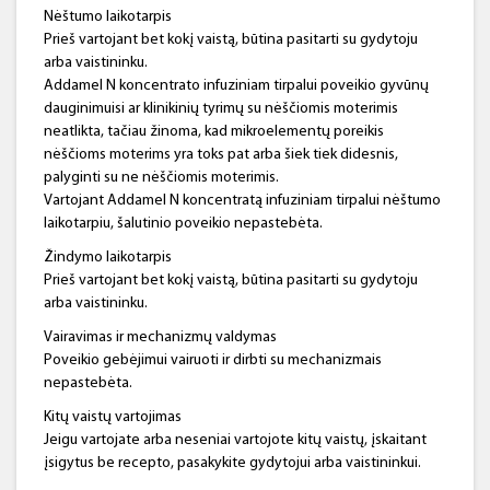
Nėštumo laikotarpis
Prieš vartojant bet kokį vaistą, būtina pasitarti su gydytoju
arba vaistininku.
Addamel N koncentrato infuziniam tirpalui poveikio gyvūnų
dauginimuisi ar klinikinių tyrimų su nėščiomis moterimis
neatlikta, tačiau žinoma, kad mikroelementų poreikis
nėščioms moterims yra toks pat arba šiek tiek didesnis,
palyginti su ne nėščiomis moterimis.
Vartojant Addamel N koncentratą infuziniam tirpalui nėštumo
laikotarpiu, šalutinio poveikio nepastebėta.
Žindymo laikotarpis
Prieš vartojant bet kokį vaistą, būtina pasitarti su gydytoju
arba vaistininku.
Vairavimas ir mechanizmų valdymas
Poveikio gebėjimui vairuoti ir dirbti su mechanizmais
nepastebėta.
Kitų vaistų vartojimas
Jeigu vartojate arba neseniai vartojote kitų vaistų, įskaitant
įsigytus be recepto, pasakykite gydytojui arba vaistininkui.