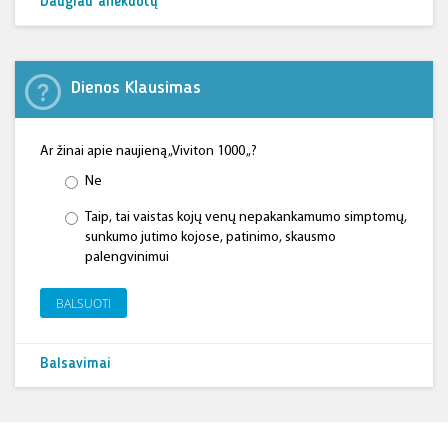
Daugiau anekdotų
Dienos Klausimas
Ar žinai apie naujieną „Viviton 1000 „?
Ne
Taip, tai vaistas kojų venų nepakankamumo simptomų,
sunkumo jutimo kojose, patinimo, skausmo
palengvinimui
BALSUOTI
Balsavimai