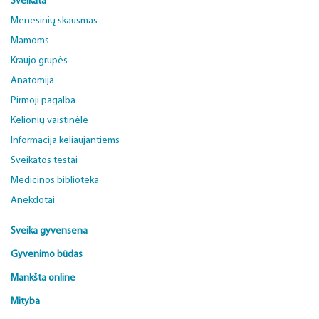
Sveikata
Mėnesinių skausmas
Mamoms
Kraujo grupės
Anatomija
Pirmoji pagalba
Kelionių vaistinėlė
Informacija keliaujantiems
Sveikatos testai
Medicinos biblioteka
Anekdotai
Sveika gyvensena
Gyvenimo būdas
Mankšta online
Mityba