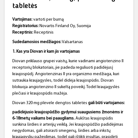
tabletės
Vartojimas:
vartoti per burną
Registratorius:
Novartis Finland Oy, Suomija
Receptinis:
Receptinis
Sudedamosios medžiagos:
Valsartanas
1. Kas yra Diovan ir kam jis vartojamas
Diovan priklauso grupei vaistų, kurie vadinami angiotenzino II
receptorių blokatoriais, jie padeda reguliuoti padidėjusį
kraujospūdį. Angiotenzinas II yra organizmo medžiaga, kuri
sutraukia kraujagysles, todėl didėja kraujospūdis. Diovan
blokuoja angiotenzino II sukeltą poveikį. Todėl kraujagyslės
plečiasi ir kraujospūdis mažėja.
Diovan 320 mg plėvele dengtos tabletės
gali būti vartojamos:
padidėjusio kraujospūdžio gydymui suaugusiems žmonėms ir
6‑18
metų vaikams bei paaugliams.
Aukštas kraujospūdis
sunkina širdies ir arterijų veiklą. Jei kraujospūdžio padidėjimas
negydomas, gali atsirasti smegenų, širdies arba inkstų
kraujagyslių pažeidimas, todėl gali ištikti insultas, prasidėti