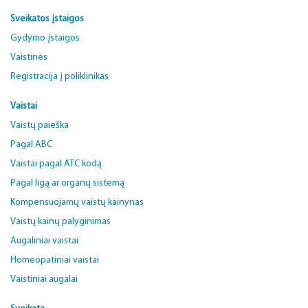
Sveikatos įstaigos
Gydymo įstaigos
Vaistinės
Registracija į poliklinikas
Vaistai
Vaistų paieška
Pagal ABC
Vaistai pagal ATC kodą
Pagal ligą ar organų sistemą
Kompensuojamų vaistų kainynas
Vaistų kainų palyginimas
Augaliniai vaistai
Homeopatiniai vaistai
Vaistiniai augalai