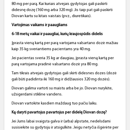
80 mg per parą. Kai kuriais atvejais gydytojas gali paskirti
didesnę dozę (160 mg arba 320 mg). Jis taip pat gali paskirti
Diovan kartu su kitais vaistais (pvz., diuretikais).
Vartojimas vaikams ir paaugliams
6‑18
metų vaikai ir paaugliai, kurių kraujospūdis didelis
Įprasta vieną kartą per parą vartojama valsartano dozė mažiau
kaip 35 kg sveriantiems pacientams yra 40 mg.
Jei pacientas sveria 35 kg ar daugiau, įprasta vieną kartą per
parą vartojama pradinė valsartano dozė yra 80 mg.
Tam tikrais atvejais gydytojas gali skirti didesnes dozes (dozė
gali būti padidinta iki 160 mg ir didžiausios 320 mg dozės).
Diovan galima vartoti su maistu arba be jo. Diovan nurykite,
užsigerdami stikline vandens.
Diovan vartokite kasdien maždaug tuo pačiu laiku.
Ką daryti pavartojus pavartojus per didelę Diovan dozę?
Jei Jums labai svaigsta galva ir (arba) alpstate, nedelsdami
susisiekite su gydytoju ir atsigulkite. Jeigu netyčia išgėrėte per