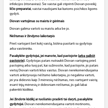
infekcijos (ritonaviras). Šie vaistai gali stiprinti Diovan poveikį;
ličio preparatai
, vaistai naudojami kai kurioms psichikos ligoms
gydyti.
Diovan vartojimas su maistu ir gėrimais
Diovan galima vartoti su maistu arba be jo.
Nėštumas ir žindymo laikotarpis
Prieš vartojant bet kokį vaistą, būtina pasitarti su gydytoju
arba vaistininku.
Pasakykite gydytojui, jei manote, kad pastojote (
arba galbūt
pastojote
).
Gydytojas patars nutraukti Diovan vartojimą prieš
pastojimą arba tuoj pat, kai sužinosite, kad pastojote, jis patars
vietoj Diovan vartoti kitus vaistus. Diovan nerekomenduojama
vartoti ankstyvuoju nėštumo laikotarpiu, jo negalima vartoti,
jei yra didesnis kaip 3 mėnesių nėštumas, nes vartojant vaistą
esant trijų mėnesių ir didesniam nėštumui, jis gali labai
pakenkti kūdikiui.
Jei žindote kūdikį ar ruošiatės pradėti tai daryti, pasakykite
gydytojui.
Diovan nerekomenduojama vartoti motinoms,