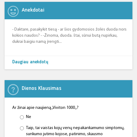
Anekdotai
- Daktare, pasakykit tiesą - ar šios gydomosios žolės duoda nors
kokios naudos? - -Žinoma, duoda. štai, sūnui butą nupirkau,
dukrai baigiu namą įrengti...
Daugiau anekdotų
Dienos Klausimas
Ar žinai apie naujieną „Viviton 1000 „?
Ne
Taip, tai vaistas kojų venų nepakankamumo simptomų,
sunkumo jutimo kojose, patinimo, skausmo