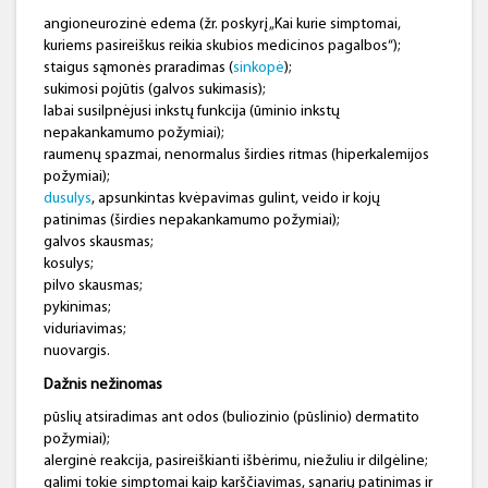
angioneurozinė edema (žr. poskyrį „Kai kurie simptomai,
kuriems pasireiškus reikia skubios medicinos pagalbos“);
staigus sąmonės praradimas (
sinkopė
);
sukimosi pojūtis (galvos sukimasis);
labai susilpnėjusi inkstų funkcija (ūminio inkstų
nepakankamumo požymiai);
raumenų spazmai, nenormalus širdies ritmas (hiperkalemijos
požymiai);
dusulys
, apsunkintas kvėpavimas gulint, veido ir kojų
patinimas (širdies nepakankamumo požymiai);
galvos skausmas;
kosulys;
pilvo skausmas;
pykinimas;
viduriavimas;
nuovargis.
Dažnis nežinomas
pūslių atsiradimas ant odos (buliozinio (pūslinio) dermatito
požymiai);
alerginė reakcija, pasireiškianti išbėrimu, niežuliu ir dilgėline;
galimi tokie simptomai kaip karščiavimas, sąnarių patinimas ir