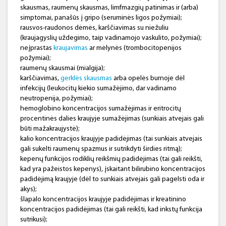
skausmas, raumenų skausmas, limfmazgių patinimas ir (arba)
simptomai, panašūs į gripo (seruminės ligos požymiai);
rausvos-raudonos dėmės, karščiavimas su niežuliu
(kraujagyslių uždegimo, taip vadinamojo vaskulito, požymiai);
neįprastas
kraujavimas
ar mėlynės (trombocitopenijos
požymiai);
raumenų skausmai (mialgija);
karščiavimas,
gerklės skausmas
arba opelės burnoje dėl
infekcijų (leukocitų kiekio sumažėjimo, dar vadinamo
neutropenija, požymiai);
hemoglobino koncentracijos sumažėjimas ir eritrocitų
procentinės dalies kraujyje sumažėjimas (sunkiais atvejais gali
būti mažakraujystė);
kalio koncentracijos kraujyje padidėjimas (tai sunkiais atvejais
gali sukelti raumenų spazmus ir sutrikdyti širdies ritmą);
kepenų funkcijos rodiklių reikšmių padidėjimas (tai gali reikšti,
kad yra pažeistos kepenys), įskaitant bilirubino koncentracijos
padidėjimą kraujyje (dėl to sunkiais atvejais gali pagelsti oda ir
akys);
šlapalo koncentracijos kraujyje padidėjimas ir kreatinino
koncentracijos padidėjimas (tai gali reikšti, kad inkstų funkcija
sutrikusi);