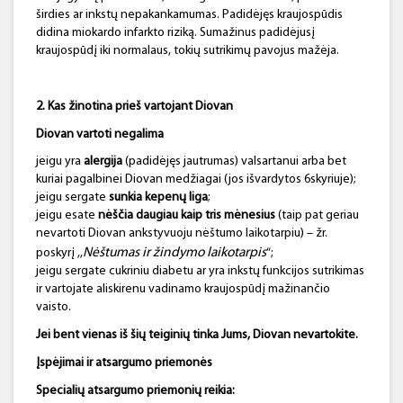
širdies ar inkstų nepakankamumas. Padidėjęs kraujospūdis
didina miokardo infarkto riziką. Sumažinus padidėjusį
kraujospūdį iki normalaus, tokių sutrikimų pavojus mažėja.
2. Kas žinotina prieš vartojant
Diovan
Diovan vartoti negalima
jeigu yra
alergija
(padidėjęs jautrumas) valsartanui arba bet
kuriai pagalbinei Diovan medžiagai (jos išvardytos 6
skyriuje);
jeigu sergate
sunkia kepenų liga
;
jeigu esate
nėščia daugiau kaip tris mėnesius
(taip pat geriau
nevartoti Diovan ankstyvuoju nėštumo laikotarpiu) – žr.
Nėštumas ir žindymo laikotarpis
poskyrį ,,
“;
jeigu sergate cukriniu diabetu ar yra inkstų funkcijos sutrikimas
ir vartojate aliskirenu vadinamo kraujospūdį mažinančio
vaisto.
Jei bent vienas iš šių teiginių tinka Jums, Diovan nevartokite.
Įspėjimai ir atsargumo priemonės
Specialių atsargumo priemonių reikia: