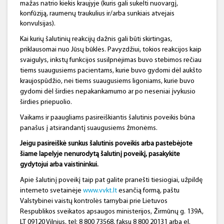
mažas natrio kiekis kraujyje (kuris gali sukelti nuovargį,
konfūziją, raumenų traukulius ir/arba sunkiais atvejais
konvulsijas).
Kai kurių šalutinių reakcijų dažnis gali būti skirtingas,
priklausomai nuo Jūsų būklės. Pavyzdžiui, tokios reakcijos kaip
svaigulys, inkstų funkcijos susilpnėjimas buvo stebimos rečiau
tiems suaugusiems pacientams, kurie buvo gydomi dėl aukšto
kraujospūdžio, nei tiems suaugusiems ligoniams, kurie buvo
gydomi dėl širdies nepakankamumo ar po neseniai įvykusio
širdies priepuolio.
Vaikams ir paaugliams pasireiškiantis šalutinis poveikis būna
panašus į atsirandantį suaugusiems žmonėms.
Jeigu pasireiškė sunkus šalutinis poveikis arba pastebėjote
šiame lapelyje nenurodytą šalutinį poveikį, pasakykite
gydytojui arba vaistininkui.
Apie šalutinį poveikį taip pat galite pranešti tiesiogiai, užpildę
interneto svetainėje
www.vvkt.lt
esančią formą, paštu
Valstybinei vaistų kontrolės tarnybai prie Lietuvos
Respublikos sveikatos apsaugos ministerijos, Žirmūnų g. 139A,
LT 09120 Vilnius, tel: 8 800 73568, faksu 8 800 20131 arba el.