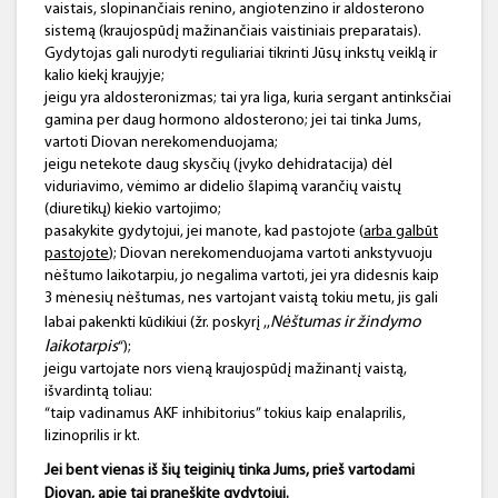
vaistais, slopinančiais renino, angiotenzino ir aldosterono
sistemą (kraujospūdį mažinančiais vaistiniais preparatais).
Gydytojas gali nurodyti reguliariai tikrinti Jūsų inkstų veiklą ir
kalio kiekį kraujyje;
jeigu yra aldosteronizmas; tai yra liga, kuria sergant antinksčiai
gamina per daug hormono aldosterono; jei tai tinka Jums,
vartoti Diovan nerekomenduojama;
jeigu netekote daug skysčių (įvyko dehidratacija) dėl
viduriavimo, vėmimo ar didelio šlapimą varančių vaistų
(diuretikų) kiekio vartojimo;
pasakykite gydytojui, jei manote, kad pastojote (
arba galbūt
pastojote
); Diovan nerekomenduojama vartoti ankstyvuoju
nėštumo laikotarpiu, jo negalima vartoti, jei yra didesnis kaip
3 mėnesių nėštumas, nes vartojant vaistą tokiu metu, jis gali
Nėštumas ir žindymo
labai pakenkti kūdikiui (žr. poskyrį ,,
laikotarpis
“);
jeigu vartojate nors vieną kraujospūdį mažinantį vaistą,
išvardintą toliau:
“taip vadinamus AKF inhibitorius” tokius kaip enalaprilis,
lizinoprilis ir kt.
Jei bent vienas iš šių teiginių tinka Jums, prieš vartodami
Diovan, apie tai praneškite gydytojui.