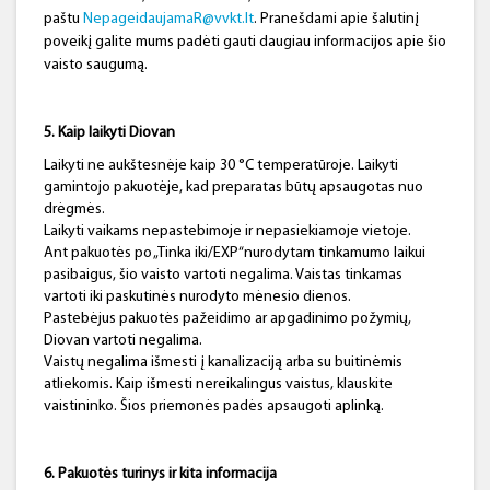
paštu
NepageidaujamaR@vvkt.lt
. Pranešdami apie šalutinį
poveikį galite mums padėti gauti daugiau informacijos apie šio
vaisto saugumą.
5. Kaip laikyti Diovan
Laikyti ne aukštesnėje kaip 30 °C temperatūroje. Laikyti
gamintojo pakuotėje, kad preparatas būtų apsaugotas nuo
drėgmės.
Laikyti vaikams nepastebimoje ir nepasiekiamoje vietoje.
Ant pakuotės po „Tinka iki/EXP“nurodytam tinkamumo laikui
pasibaigus, šio vaisto vartoti negalima. Vaistas tinkamas
vartoti iki paskutinės nurodyto mėnesio dienos.
Pastebėjus pakuotės pažeidimo ar apgadinimo požymių,
Diovan vartoti negalima.
Vaistų negalima išmesti į kanalizaciją arba su buitinėmis
atliekomis. Kaip išmesti nereikalingus vaistus, klauskite
vaistininko. Šios priemonės padės apsaugoti aplinką.
6. Pakuotės turinys ir kita informacija