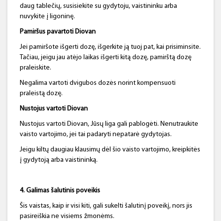
daug tablečių, susisiekite su gydytoju, vaistininku arba
nuvykite į ligoninę.
Pamiršus pavartoti Diovan
Jei pamiršote išgerti dozę, išgerkite ją tuoj pat, kai prisiminsite.
Tačiau, jeigu jau atėjo laikas išgerti kitą dozę, pamirštą dozę
praleiskite.
Negalima vartoti dvigubos dozės norint kompensuoti
praleistą dozę.
Nustojus vartoti Diovan
Nustojus vartoti Diovan, Jūsų liga gali pablogėti. Nenutraukite
vaisto vartojimo, jei tai padaryti nepatarė gydytojas.
Jeigu kiltų daugiau klausimų dėl šio vaisto vartojimo, kreipkitės
į gydytoją arba vaistininką.
4. Galimas šalutinis poveikis
Šis vaistas, kaip ir visi kiti, gali sukelti šalutinį poveikį, nors jis
pasireiškia ne visiems žmonėms.