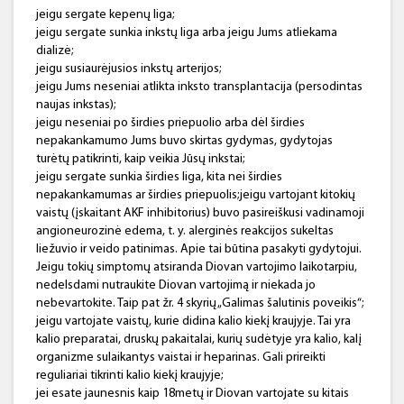
jeigu sergate kepenų liga;
jeigu sergate sunkia inkstų liga arba jeigu Jums atliekama
dializė;
jeigu susiaurėjusios inkstų arterijos;
jeigu Jums neseniai atlikta inksto transplantacija (persodintas
naujas inkstas);
jeigu neseniai po širdies priepuolio arba dėl širdies
nepakankamumo Jums buvo skirtas gydymas, gydytojas
turėtų patikrinti, kaip veikia Jūsų inkstai;
jeigu sergate sunkia širdies liga, kita nei širdies
nepakankamumas ar širdies priepuolis;jeigu vartojant kitokių
vaistų (įskaitant AKF inhibitorius) buvo pasireiškusi vadinamoji
angioneurozinė edema, t. y. alerginės reakcijos sukeltas
liežuvio ir veido patinimas. Apie tai būtina pasakyti gydytojui.
Jeigu tokių simptomų atsiranda Diovan vartojimo laikotarpiu,
nedelsdami nutraukite Diovan vartojimą ir niekada jo
nebevartokite. Taip pat žr. 4 skyrių „Galimas šalutinis poveikis“;
jeigu vartojate vaistų, kurie didina kalio kiekį kraujyje. Tai yra
kalio preparatai, druskų pakaitalai, kurių sudėtyje yra kalio, kalį
organizme sulaikantys vaistai ir heparinas. Gali prireikti
reguliariai tikrinti kalio kiekį kraujyje;
jei esate jaunesnis kaip 18metų ir Diovan vartojate su kitais