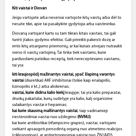
Kiti vaistai ir Diovan
Jeigu vartojate arba neseniai vartojote kitų vaistų arba dėl to
nesate tikri, apie tai pasakykite gydytojui arba vaistininkui.
Diovaną vartojant kartu su tam tikrais kitais vaistais, tai gali
turėti įtakos gydymo efektui. Gali prireikti pakeisti dozę ar
imtis kitų atsargumo priemonių, ar kai kuriais atvejais nutraukti
vieno iš vaistų vartojimą. Tai tinka tiek vaistams, kurie
parduodami pateikus receptą, tiek nereceptiniams vaistams,
tai yra:
kiti kraujospūdį mažinantys vaistai, ypač šlapimą varantys
vaistai
(diuretikai) AKF inhibitoriai (tokie kaip enalaprilis,
lizinoprilis ir kt.,) arba aliskirenas;
vaistai, kurie didina kalio kiekį
kraujyje; tai yra kalio preparatai,
druskų pakaitalai, kurių sudėtyje yra kalio, kalį organizme
sulaikantys vaistai ir heparinas;
kai kurie skausmą malšinantys vaistai
, taip vadinamieji
nesteroidiniai vaistai nuo uždegimo
(NVNU)
;
kai kurie antibiotikai (rifampicino grupės), vaistai, vartojami
siekiant apsaugoti persodintą organą nuo atmetimo reakcijos
(ciklosporinas), ar antiretrovirusiniai vaistai nuo ŽIV/AIDS