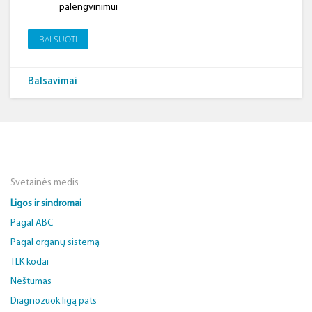
palengvinimui
BALSUOTI
Balsavimai
Svetainės medis
Ligos ir sindromai
Pagal ABC
Pagal organų sistemą
TLK kodai
Nėštumas
Diagnozuok ligą pats