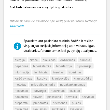
Gali būti tiekiamos ne visų dydžių pakuotės.
Pateikiamą naujausią informaciją apie vaistą galite pasitikrinti svetainėje
www.vvkt.lt
Spauskite ant pasirinkto raktinio žodžio ir raskite
visą, su juo susijusią informaciją apie vaistus, ligas,
straipsnius, forumo temas bei gydytojų atsakymus.
alergija
cirozė
dioksidas
dozavimas
funkcija
heparinas
hiperkalemija
hipertenzija
hipotenzija
informaciją
inhibitoriai
insultas
išbėrimas
karščiavimas
kosulys
kraujagyslės
kraujospūdis
metodas
mikroalbuminurija
nepakankamumas
nėštumas
nuovargis
nutukimas
oksidas
pacientas
plėvelė
plokštelės
poveikis
požymiai
preparatai
preparatas
priemones
pūslės
pykinimas
skausmas
sutrikimas
svaigulys