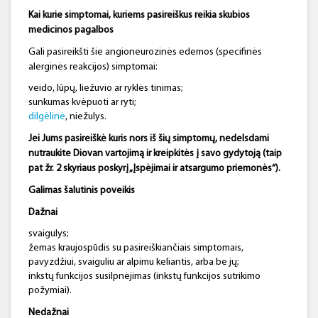
Kai kurie simptomai, kuriems pasireiškus reikia skubios
medicinos pagalbos
Gali pasireikšti šie angioneurozinės edemos (specifinės
alerginės reakcijos) simptomai:
veido, lūpų, liežuvio ar ryklės tinimas;
sunkumas kvėpuoti ar ryti;
dilgėlinė
, niežulys.
Jei Jums pasireiškė kuris nors iš šių simptomų, nedelsdami
nutraukite Diovan vartojimą ir kreipkitės į savo gydytoją (taip
pat žr. 2 skyriaus poskyrį „Įspėjimai ir atsargumo priemonės“).
Galimas šalutinis poveikis
Dažnai
svaigulys;
žemas kraujospūdis su pasireiškiančiais simptomais,
pavyzdžiui, svaiguliu ar alpimu keliantis, arba be jų;
inkstų funkcijos susilpnėjimas (inkstų funkcijos sutrikimo
požymiai).
Nedažnai