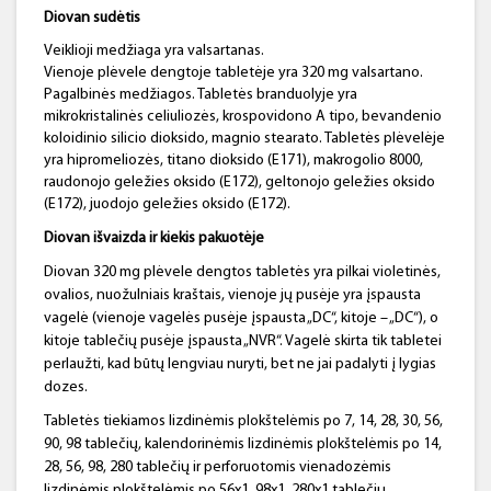
Diovan sudėtis
Veiklioji medžiaga yra valsartanas.
Vienoje plėvele dengtoje tabletėje yra 320 mg valsartano.
Pagalbinės medžiagos. Tabletės branduolyje yra
mikrokristalinės celiuliozės, krospovidono A tipo, bevandenio
koloidinio silicio dioksido, magnio stearato. Tabletės plėvelėje
yra hipromeliozės, titano dioksido (E171), makrogolio 8000,
raudonojo geležies oksido (E172), geltonojo geležies oksido
(E172), juodojo geležies oksido (E172).
Diovan išvaizda ir kiekis pakuotėje
Diovan 320 mg plėvele dengtos tabletės yra pilkai violetinės,
ovalios, nuožulniais kraštais, vienoje jų pusėje yra įspausta
vagelė (vienoje vagelės pusėje įspausta „DC“, kitoje – „DC“), o
kitoje tablečių pusėje įspausta „NVR“. Vagelė skirta tik tabletei
perlaužti, kad būtų lengviau nuryti, bet ne jai padalyti į lygias
dozes.
Tabletės tiekiamos lizdinėmis plokštelėmis po 7, 14, 28, 30, 56,
90, 98 tablečių, kalendorinėmis lizdinėmis plokštelėmis po 14,
28, 56, 98, 280 tablečių ir perforuotomis vienadozėmis
lizdinėmis plokštelėmis po 56x1, 98x1, 280x1 tablečių.