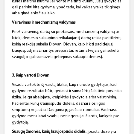
kurios maitina krūtimi, jei norite maitinti krūtimi, Jūsų gydytojas
gali parinkti kitą gydymą, ypač tada, kai vaikas yra ką tik gimęs
arba gimė anksčiau laiko.
Vairavimas ir mechanizmų valdymas
Prieš vairavimą, darbą su prietaisais, mechanizmų valdymą ar
kitokį dėmesio sukaupimo reikalaujantį darbą reikia pasitikrinti,
kokią reakciją sukelia Diovan. Diovan, kaip ir kiti padidėjusį
kraujospūdį mažinantys preparatai, retais atvejais gali sukelti
svaigulį ir gali sumažėti gebėjimas sukaupti dėmesį.
3. Kaip vartoti Diovan
Visada vartokite šį vaistą tiksliai, kaip nurodė gydytojas, kad
gydymo rezultatai būtų geriausi ir sumažėtų šalutinio poveikio
rizika. Jeigu abejojate, kreipkitės į gydytoją arba vaistininką.
Pacientai, kurių kraujospūdis didelis, dažnai šios ligos
simptomų nejaučia. Dauguma jų jaučiasi normaliai. Vadinasi,
gydymo metu labai svarbu, net ir gerai jaučiantis, lankytis pas
gydytoją.
Suaugę žmonės, kurių kraujospūdis didelis
.
Įprasta dozė yra