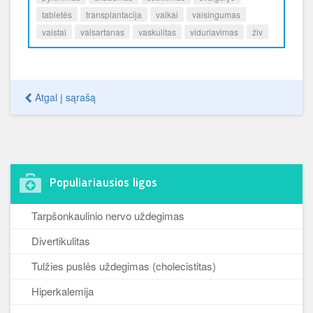
tabletės
transplantacija
vaikai
vaisingumas
vaistai
valsartanas
vaskulitas
viduriavimas
živ
Atgal į sąrašą
Populiariausios ligos
Tarpšonkaulinio nervo uždegimas
Divertikulitas
Tulžies puslės uždegimas (cholecistitas)
Hiperkalemija