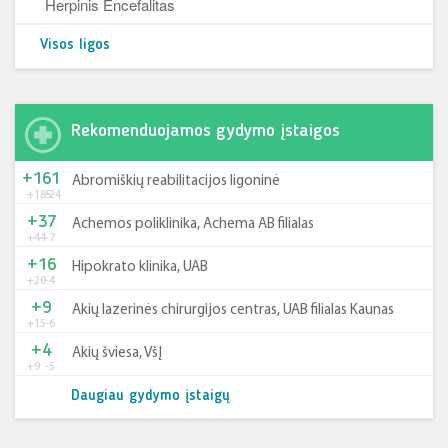
Herpinis Encefalitas
Visos ligos
Rekomenduojamos gydymo įstaigos
+161
Abromiškių reabilitacijos ligoninė
+185
-24
+37
Achemos poliklinika, Achema AB filialas
+44
-7
+16
Hipokrato klinika, UAB
+20
-4
+9
Akių lazerinės chirurgijos centras, UAB filialas Kaunas
+15
-6
+4
Akių šviesa, VšĮ
+9
-5
Daugiau gydymo įstaigų