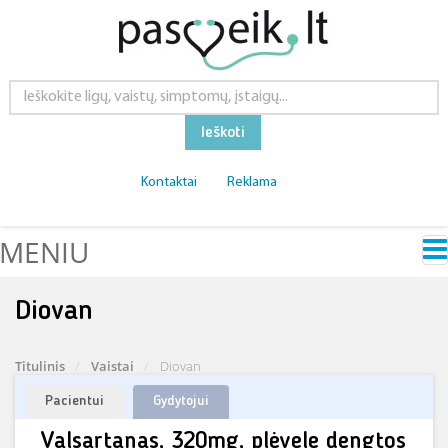
Ieškoti
Kontaktai
Reklama
MENIU
Diovan
Titulinis
Vaistai
Diovan
Pacientui
Gydytojui
Valsartanas, 320mg, plėvele dengtos