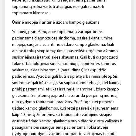
Kepenų funkcijos sutrikimu sergantiems pacientams
topiramatą reikia vartoti atsargiai, nes gali sumažėti
topiramato klirensas.
Ūminė miopija ir antrinė uždaro kampo glaukoma
Yra buvę pranešimų apie topiramatą vartojantiems
pacientams diagnozuotą sindromą, pasireiškiantį ūmine
miopija, susijusia su antrine uždaro kampo glaukoma. Gali
atsirasti tokių simptomų: ūmiai pasireikšti regėjimo aštrumo
susilpnėjimas ir (arba) akies skausmas. Gali būti diagnozuoti
tokie oftalmologiniai sutrikimai: miopija, priekinės kameros
seklumas, akies hiperemija (paraudimas) ir akispūdžio
padidėjimas. Vyzdžiai gali būti išsiplėtę arba neišsiplėtę. Šis
sindromas gali būti susijęs su supraciliarine efuzija, dėl kurios į
priekį pastumiami lęšiukas ir rainelė, ir antrine uždaro kampo
glaukoma. Simptomų paprastai atsiranda per pirmą mėnesį
nuo gydymo topiramatu pradžios. Priešingai nei pirminės
uždaro kampo glaukomos, kuri retai pasireiškia jaunesniems
kaip 40 metų žmonėms, su topiramato vartojimu susijusi
antrinė uždaro kampo glaukoma buvo diagnozuota vaikams ir
paaugliams bei suaugusiems pacientams. Tokiu atveju
gydytojo nurodymu vaistinio preparato vartojimas turi būti