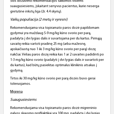
Šios dozavimo rekomendacijos taikomos visiems
suaugusiesiems, įskaitant senyvus pacientus, kurie neserga
gretutine inkstų liga (žr. 4.4 skyrių).
Vaikų populiacija
(2 metų ir vyresni)
Rekomenduojama visa topiramato paros dozė papildomam
gydymui yra maždaug 5-9 mg/kg kūno svorio per parą,
padalyta į dvi lygias dalis ir suvartojama per du kartus. Pirmąją
savaitę reikia vartoti pradinę 25 mg (arba mažesnę,
apskaičiuotą nuo 1 iki 3 mg/kg kūno svorio per parą) dozę
nakčiai. Vėliau paros dozę reikia kas 1 ar 2 savaites padidinti po
1-3 mg/kg kūno svorio (padalyti į dvi lygias dalis ir suvartoti per
du kartus), kad būtų pasiektas optimalus klinikinis atsakas į
gydymą.
Tirtos iki 30 mg/kg kūno svorio per parą dozės buvo gerai
toleruojamos.
Migrena
Suaugusie
siems
Rekomenduojama visa topiramato paros dozė migreninio
galvos skausmo profilaktikai yra 100 mg, padalyta į dvi lygias