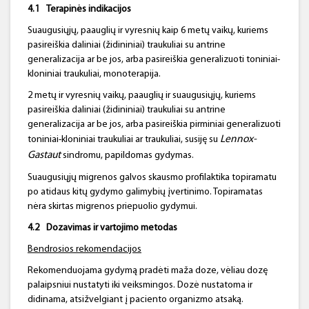
4.
1
Terapinės indikacijos
Suaugusiųjų, paauglių ir vyresnių kaip 6 metų vaikų, kuriems
pasireiškia daliniai (židininiai) traukuliai su antrine
generalizacija ar be jos, arba pasireiškia generalizuoti toniniai-
kloniniai traukuliai, monoterapija.
2 metų ir vyresnių vaikų, paauglių ir suaugusiųjų, kuriems
pasireiškia daliniai (židininiai) traukuliai su antrine
generalizacija ar be jos, arba pasireiškia pirminiai generalizuoti
Lennox-
toniniai-kloniniai traukuliai ar traukuliai, susiję su
Gastaut
sindromu, papildomas gydymas.
Suaugusiųjų migrenos galvos skausmo profilaktika topiramatu
po atidaus kitų gydymo galimybių įvertinimo. Topiramatas
nėra skirtas migrenos priepuolio gydymui.
4.
2
Dozavimas ir vartojimo metodas
Bendrosios rekomendacijos
Rekomenduojama gydymą pradėti maža doze, vėliau dozę
palaipsniui nustatyti iki veiksmingos. Dozė nustatoma ir
didinama, atsižvelgiant į paciento organizmo atsaką.