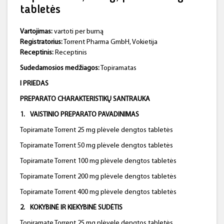
tabletės
Vartojimas:
vartoti per burną
Registratorius:
Torrent Pharma GmbH, Vokietija
Receptinis:
Receptinis
Sudedamosios medžiagos:
Topiramatas
I PRIEDAS
PREPARATO CHARAKTERISTIKŲ SANTRAUKA
1
.
VAISTINIO PREPARATO PAVADINIMAS
Topiramate Torrent 25 mg plėvele dengtos tabletės
Topiramate Torrent 50 mg plėvele dengtos tabletės
Topiramate Torrent 100 mg plėvele dengtos tabletės
Topiramate Torrent 200 mg plėvele dengtos tabletės
Topiramate Torrent 400 mg plėvele dengtos tabletės
2
.
KOKYBINĖ IR KIEKYBINĖ SUDĖTIS
Topiramate Torrent 25 mg plėvele dengtos tabletės