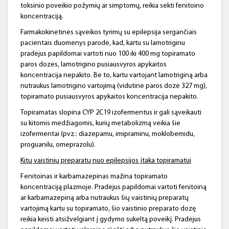
toksinio poveikio požymių ar simptomų, reikia sekti fenitoino
koncentraciją.
Farmakokinetinės sąveikos tyrimų su epilepsija sergančiais
pacientais duomenys parodė, kad, kartu su lamotriginu
pradėjus papildomai vartoti nuo 100 iki 400 mg topiramato
paros dozes, lamotrigino pusiausvyros apykaitos
koncentracija nepakito. Be to, kartu vartojant lamotriginą arba
nutraukus lamotrigino vartojimą (vidutinė paros dozė 327 mg),
topiramato pusiausvyros apykaitos koncentracija nepakito.
Topiramatas slopina CYP 2C19 izofermentus ir gali sąveikauti
su kitomis medžiagomis, kurių metabolizmą veikia šie
izofermentai (pvz.: diazepamu, imipraminu, moklobemidu,
proguanilu, omeprazolu).
Kitų vaistinių preparatų nuo epilepsijos įtaka
topiramatui
Fenitoinas ir karbamazepinas mažina topiramato
koncentraciją plazmoje. Pradėjus papildomai vartoti fenitoiną
ar karbamazepiną arba nutraukus šių vaistinių preparatų
vartojimą kartu su topiramato, šio vaistinio preparato dozę
reikia keisti atsižvelgiant į gydymo sukeltą poveikį. Pradėjus