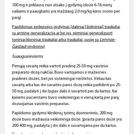
100 mg ir priklauso nuo atsako į gydymą (dozė 6-16 metų
vaikams ir paaugliams yra maždaug 2,0 mg/kg kūno svorio per
parą).
Papildomas epilepsijos gydymas (daliniai [židininiai] traukuliai
su antrine generalizacija ar be jos, pirminiai generalizuoti
Lennox-
toniniai kloniniai traukuliai arba traukuliai, susiję su
Gastaut
sindromu)
Suaugusie
siems
Pirmąją savaitę reikia vartoti pradinę 25-50 mg vaistinio
preparato dozę nakčiai. Buvo vartojamos ir mažesnės
pradinės dozės, bet jos sistemingai neištirtos. Vėliau kas
savaitę arba kas dvi savaites paros dozę reikia padidinti po 25-
50 mg, padalyti į dvi lygias dalis ir suvartoti per du kartus. Kai
kuriems pacientams buvo veiksmingas ir vieną kartą per parą
dozuojamas vaistinis preparatas.
Papildomo gydymo klinikinių tyrimų duomenimis, 200 mg
dozė buvo mažiausia veiksminga dozė. Įprasta paros dozė yra
200-400 mg, padalyta į dvi dalis ir suvartojama per du kartus.