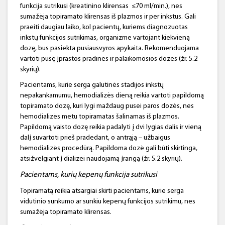
funkcija sutrikusi (kreatinino klirensas ≤70 ml/min.), nes
sumažėja topiramato klirensas iš plazmos ir per inkstus. Gali
praeiti daugiau laiko, kol pacientų, kuriems diagnozuotas
inkstų funkcijos sutrikimas, organizme vartojant kiekvieną
dozę, bus pasiekta pusiausvyros apykaita. Rekomenduojama
vartoti pusę įprastos pradinės ir palaikomosios dozės (žr. 5.2
skyrių).
Pacientams, kurie serga galutinės stadijos inkstų
nepakankamumu, hemodializės dieną reikia vartoti papildomą
topiramato dozę, kuri lygi maždaug pusei paros dozės, nes
hemodializės metu topiramatas šalinamas iš plazmos.
Papildomą vaisto dozę reikia padalyti į dvi lygias dalis ir vieną
dalį suvartoti prieš pradedant, o antrąją – užbaigus
hemodializės procedūrą. Papildoma dozė gali būti skirtinga,
atsižvelgiant į dializei naudojamą įrangą (žr. 5.2 skyrių).
Pacientams, kurių kepenų funkcija sutrikusi
Topiramatą reikia atsargiai skirti pacientams, kurie serga
vidutinio sunkumo ar sunkiu kepenų funkcijos sutrikimu, nes
sumažėja topiramato klirensas.