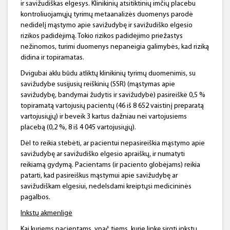
ir savižudiškas elgesys. Klinikinių atsitiktinių imčių placebu
kontroliuojamųjų tyrimų metaanalizės duomenys parodė
nedidelį mąstymo apie savižudybę ir savižudiško elgesio
rizikos padidėjimą. Tokio rizikos padidėjimo priežastys
nežinomos, turimi duomenys nepaneigia galimybės, kad riziką
didina ir topiramatas.
Dvigubai aklu būdu atliktų klinikinių tyrimų duomenimis, su
savižudybe susijusių reiškinių (SSR) (mąstymas apie
savižudybę, bandymai žudytis ir savižudybė) pasireiškė 0,5 %
topiramatą vartojusių pacientų (46 iš 8 652 vaistinį preparatą
vartojusiųjų) ir beveik 3 kartus dažniau nei vartojusiems
placebą (0,2 %, 8 iš 4 045 vartojusiųjų).
Dėl to reikia stebėti, ar pacientui nepasireiškia mąstymo apie
savižudybę ar savižudiško elgesio apraiškų, ir numatyti
reikiamą gydymą. Pacientams (ir paciento globėjams) reikia
patarti, kad pasireiškus mąstymui apie savižudybę ar
savižudiškam elgesiui, nedelsdami kreiptųsi medicininės
pagalbos.
Inkstų akmenligė
Kai kuriems pacientams, ypač tiems, kurie linkę sirgti inkstų