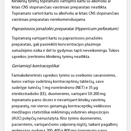
Klinikinių tyrimų topiramato vartojimo kartu su alkoholiu ar
kitais CNS slopinančiais vaistiniais preparatais neatlikta.
Topiramato vartoti kartu su alkoholiu ar kitais CNS slopinančiais
vaistiniais preparatais nerekomenduojama.
Paprastosios jonažolės preparatai (Hypericum peforatum)
Topiramatą vartojant kartu su paprastosios jonažolės
preparatais, gali pasireikšti koncentracijos plazmoje
sumažėjimo rizika ir dėl to gydymas tapti neveiksmingu. Tokios
sąveikos įvertinimo klinikinių tyrimų neatlikta.
Geriamieji kontraceptikai
Farmakokinetinės sąveikos tyrimo su sveikomis savanorėmis,
kurios vartojo sudėtinių kontraceptinių tablečių, savo
sudėtyje turinčių 1 mg noretindrono (NET) ir 35 μg
etinilestradiolio (EE), duomenimis, vartojant 50-200 mg
topiramato paros dozes ir nevartojant kitokių vaistinių
preparatų, nei vienos geriamųjų kontraceptikų veikliosios
medžiagos statistiškai reikšmingų vidutinės ekspozicijos
(AUC) pokyčių nenustatyta. Kito tyrimo duomenimis,
pacientėms, vartojančioms valproinę rūgštį, taikant pagalbinį
epilepsijos gydymą 200, 400 ir 800 mg topiramato paros