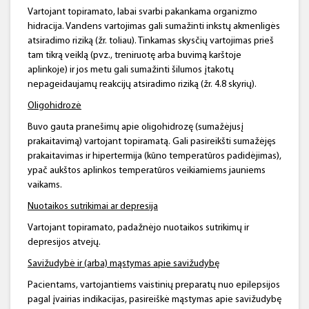
Vartojant topiramato, labai svarbi pakankama organizmo
hidracija. Vandens vartojimas gali sumažinti inkstų akmenligės
atsiradimo riziką (žr. toliau). Tinkamas skysčių vartojimas prieš
tam tikrą veiklą (pvz., treniruotę arba buvimą karštoje
aplinkoje) ir jos metu gali sumažinti šilumos įtakotų
nepageidaujamų reakcijų atsiradimo riziką (žr. 4.8 skyrių).
Oligohidrozė
Buvo gauta pranešimų apie oligohidrozę (sumažėjusį
prakaitavimą) vartojant topiramatą. Gali pasireikšti sumažėjęs
prakaitavimas ir hipertermija (kūno temperatūros padidėjimas),
ypač aukštos aplinkos temperatūros veikiamiems jauniems
vaikams.
Nuotaikos sutrikimai ar depresija
Vartojant topiramato, padažnėjo nuotaikos sutrikimų ir
depresijos atvejų.
Savižudybė ir (arba) mąstymas apie savižudybę
Pacientams, vartojantiems vaistinių preparatų nuo epilepsijos
pagal įvairias indikacijas, pasireiškė mąstymas apie savižudybę