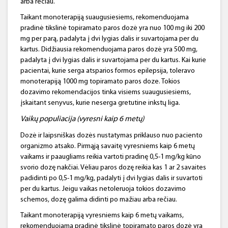
arba rečiau.
Taikant monoterapiją suaugusiesiems, rekomenduojama
pradinė tikslinė topiramato paros dozė yra nuo 100 mg iki 200
mg per parą, padalyta į dvi lygias dalis ir suvartojama per du
kartus. Didžiausia rekomenduojama paros dozė yra 500 mg,
padalyta į dvi lygias dalis ir suvartojama per du kartus. Kai kurie
pacientai, kurie serga atsparios formos epilepsija, toleravo
monoterapiją 1000 mg topiramato paros doze. Tokios
dozavimo rekomendacijos tinka visiems suaugusiesiems,
įskaitant senyvus, kurie neserga gretutine inkstų liga.
Vaikų populiacija
(vyresni kaip 6 metų)
Dozė ir laipsniškas dozės nustatymas priklauso nuo paciento
organizmo atsako. Pirmąją savaitę vyresniems kaip 6 metų
vaikams ir paaugliams reikia vartoti pradinę 0,5-1 mg/kg kūno
svorio dozę nakčiai. Vėliau paros dozę reikia kas 1 ar 2 savaites
padidinti po 0,5-1 mg/kg, padalyti į dvi lygias dalis ir suvartoti
per du kartus. Jeigu vaikas netoleruoja tokios dozavimo
schemos, dozę galima didinti po mažiau arba rečiau.
Taikant monoterapiją vyresniems kaip 6 metų vaikams,
rekomenduojama pradinė tikslinė topiramato paros dozė yra