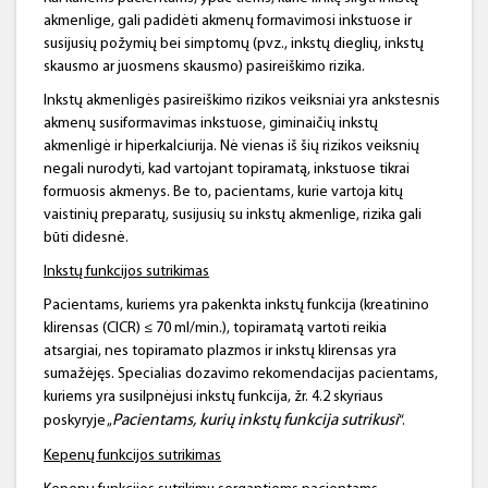
akmenlige, gali padidėti akmenų formavimosi inkstuose ir
susijusių požymių bei simptomų (pvz., inkstų dieglių, inkstų
skausmo ar juosmens skausmo) pasireiškimo rizika.
Inkstų akmenligės pasireiškimo rizikos veiksniai yra ankstesnis
akmenų susiformavimas inkstuose, giminaičių inkstų
akmenligė ir hiperkalciurija. Nė vienas iš šių rizikos veiksnių
negali nurodyti, kad vartojant topiramatą, inkstuose tikrai
formuosis akmenys. Be to, pacientams, kurie vartoja kitų
vaistinių preparatų, susijusių su inkstų akmenlige, rizika gali
būti didesnė.
Inkstų funkcijos sutrikimas
Pacientams, kuriems yra pakenkta inkstų funkcija (kreatinino
klirensas (ClCR) ≤ 70 ml/min.), topiramatą vartoti reikia
atsargiai, nes topiramato plazmos ir inkstų klirensas yra
sumažėjęs. Specialias dozavimo rekomendacijas pacientams,
kuriems yra susilpnėjusi inkstų funkcija, žr. 4.2 skyriaus
Pacientams, kurių inkstų funkcija sutrikusi
poskyryje „
“.
Kepenų funkcijos sutrikimas