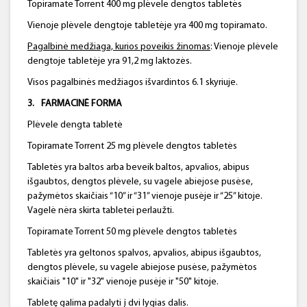
Topiramate Torrent 400 mg plėvele dengtos tabletės
Vienoje plėvele dengtoje tabletėje yra 400 mg topiramato.
Pagalbinė medžiaga, kurios poveikis žinomas
: Vienoje plėvele
dengtoje tabletėje yra 91,2 mg laktozės.
Visos pagalbinės medžiagos išvardintos 6.1 skyriuje.
3
.
FARMACINĖ FORMA
Plėvele dengta tabletė
Topiramate Torrent 25 mg plėvele dengtos tabletės
Tabletės yra baltos arba beveik baltos, apvalios, abipus
išgaubtos, dengtos plėvele, su vagele abiejose pusėse,
pažymėtos skaičiais “10” ir “31” vienoje pusėje ir “25” kitoje.
Vagelė nėra skirta tabletei perlaužti.
Topiramate Torrent 50 mg plėvele dengtos tabletės
Tabletės yra geltonos spalvos, apvalios, abipus išgaubtos,
dengtos plėvele, su vagele abiejose pusėse, pažymėtos
skaičiais "10" ir "32" vienoje pusėje ir "50" kitoje.
Tabletę galima padalyti į dvi lygias dalis.