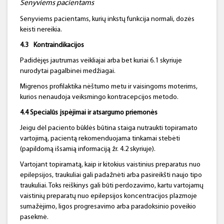
Senyvi
ems
pacienta
ms
Senyviems pacientams, kurių inkstų funkcija normali, dozės
keisti nereikia.
4.
3
Kontraindikacijos
Padidėjęs jautrumas veikliajai arba bet kuriai 6.1 skyriuje
nurodytai pagalbinei medžiagai.
Migrenos profilaktika nėštumo metu ir vaisingoms moterims,
kurios nenaudoja veiksmingo kontracepcijos metodo.
4.4 Specialūs įspėjimai ir atsargumo priemonės
Jeigu dėl paciento būklės būtina staiga nutraukti topiramato
vartojimą, pacientą rekomenduojama tinkamai stebėti
(papildomą išsamią informaciją žr. 4.2 skyriuje).
Vartojant topiramatą, kaip ir kitokius vaistinius preparatus nuo
epilepsijos, traukuliai gali padažnėti arba pasireikšti naujo tipo
traukuliai. Toks reiškinys gali būti perdozavimo, kartu vartojamų
vaistinių preparatų nuo epilepsijos koncentracijos plazmoje
sumažėjimo, ligos progresavimo arba paradoksinio poveikio
pasekmė.