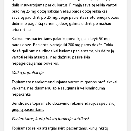
dalis ir suvartojama per du kartus. Pirmąją savaitę reikia vartoti
pradinę 25 mg dozę nakčiai. Vėliau paros dozę reikia kas
savaitę padidinti po 25 mg. Jeigu pacientas netoleruoja dozės
didinimo pagal šią schemą, dozę galima didinti po mažiau
arba rečiau.
Kai kuriems pacientams palankų poveikį gali daryti 50 mg
paros dozė. Pacientai vartojo iki 200 mg paros dozės. Tokia
dozė gali būti naudinga kai kuriems pacientams, vis dėlto ją
vartoti reikia atsargiai, nes dažniau pasireiškia
nepageidaujamas poveikis.
Vaikų populiacija
Topiramato nerekomenduojama vartoti migrenos profilaktikai
vaikams, nes duomenų apie saugumą ir veiksmingumą
nepakanka.
Bendrosios
topiramato
dozavimo rekomendacijos specialių
grupių pacientams
Pacientams, kurių inkstų funkcija sutrikusi
Topiramato reikia atsargiai skirti pacientams, kurių inkstų