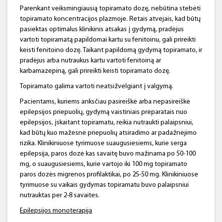
Parenkant veiksmingiausią topiramato dozę, nebūtina stebėti
topiramato koncentracijos plazmoje. Retais atvejais, kad būtų
pasiektas optimalus klinikinis atsakas į gydymą, pradėjus
vartoti topiramatą papildomai kartu su fenitoinu, gali prireikti
keisti fenitoino dozę. Taikant papildomą gydymą topiramato, ir
pradėjus arba nutraukus kartu vartoti fenitoiną ar
karbamazepiną, gali prireikti keisti topiramato dozę.
Topiramato galima vartoti neatsižvelgiant į valgymą.
Pacientams, kuriems anksčiau pasireiškė arba nepasireiškė
epilepsijos priepuolių, gydymą vaistiniais preparatais nuo
epilepsijos, įskaitant topiramatu, reikia nutraukti palaipsniui,
kad būtų kuo mažesnė priepuolių atsiradimo ar padažnėjimo
rizika. Klinikiniuose tyrimuose suaugusiesiems, kurie serga
epilepsija, paros dozė kas savaitę buvo mažinama po 50-100
mg, o suaugusiesiems, kurie vartojo iki 100 mg topiramato
paros dozės migrenos profilaktikai, po 25-50 mg. Klinikiniuose
tyrimuose su vaikais gydymas topiramatu buvo palaipsniui
nutrauktas per 2-8 savaites.
Epilepsijos monoterapija