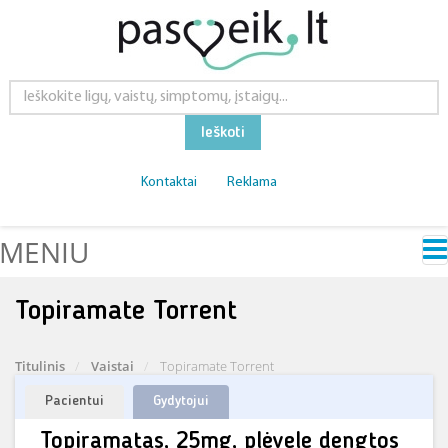
Ieškoti
Kontaktai
Reklama
MENIU
Topiramate Torrent
Titulinis
Vaistai
Topiramate Torrent
Pacientui
Gydytojui
Topiramatas, 25mg, plėvele dengtos