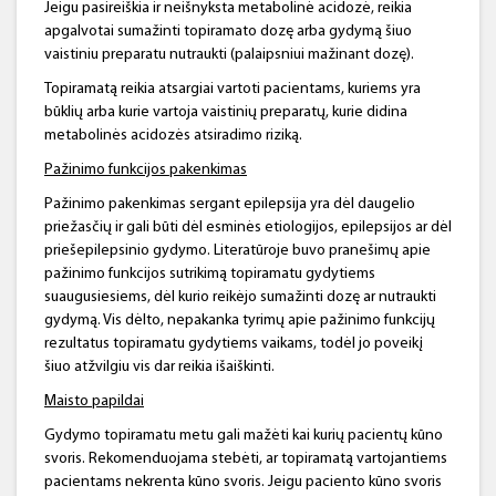
Jeigu pasireiškia ir neišnyksta metabolinė acidozė, reikia
apgalvotai sumažinti topiramato dozę arba gydymą šiuo
vaistiniu preparatu nutraukti (palaipsniui mažinant dozę).
Topiramatą reikia atsargiai vartoti pacientams, kuriems yra
būklių arba kurie vartoja vaistinių preparatų, kurie didina
metabolinės acidozės atsiradimo riziką.
Pažinimo funkcijos pakenkimas
Pažinimo pakenkimas sergant epilepsija yra dėl daugelio
priežasčių ir gali būti dėl esminės etiologijos, epilepsijos ar dėl
priešepilepsinio gydymo. Literatūroje buvo pranešimų apie
pažinimo funkcijos sutrikimą topiramatu gydytiems
suaugusiesiems, dėl kurio reikėjo sumažinti dozę ar nutraukti
gydymą. Vis dėlto, nepakanka tyrimų apie pažinimo funkcijų
rezultatus topiramatu gydytiems vaikams, todėl jo poveikį
šiuo atžvilgiu vis dar reikia išaiškinti.
Maisto papildai
Gydymo topiramatu metu gali mažėti kai kurių pacientų kūno
svoris. Rekomenduojama stebėti, ar topiramatą vartojantiems
pacientams nekrenta kūno svoris. Jeigu paciento kūno svoris