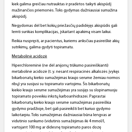
kiek galima greičiau nutrauktas ir pradėtos taikyti akispūdį
mažinančios priemonės. Toks gydymas dažniausiai sumažina
akispūdį.
Negydomas dėl bet kokių priežasčių padidėjęs akispūdis gali
lemti sunkias komplikacijas, įskaitant apakimą visam laikui.
Reikia nuspręsti, ar pacientus, kuriems anksčiau pasireiškė akių
sutrikimų, galima gydyti topiramatu.
Metabolinė acidozė
Hiperchloreminė (ne dėl anijonų trūkumo pasireiškianti)
metabolinė acidozė (t. y. nesant respiracinės alkalozės įvykęs
bikarbonatų kiekio sumažėjimas kraujo serume žemiau normos
ribų) yra susijusi su topiramato vartojimu. Šis bikarbonatų
kiekio kraujo serume sumažėjimas yra susijęs su slopinamuoju
topiramato poveikiu inkstų karboanhidrazei. Paprastai
bikarbonatų kiekio kraujo serume sumažėjimas pasireiškia
gydymo pradžioje, bet gali pasireikšti bet kuriuo gydymo
laikotarpiu. Toks sumažėjimas dažniausiai būna lengvas ar
vidutinio sunkumo (vidutinis sumažėjimas iki 4 mmol/l,
vartojant 100 mg ar didesnę topiramato paros dozę