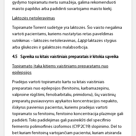
gydymo topiramatu metu sumažėja, galima rekomenduoti
maisto papildus arba padidinti suvartojamo maisto kiekį.
Laktozės netoleravimas
Topiramate Torrent sudėtyje yra laktozės. Šio vaisto negalima
vartoti pacientams, kuriems nustatytas retas paveldimas
Lapp
sutrikimas – laktozės netoleravimas,
laktazės stygius
arba gliukozės ir galaktozės malabsorbcija.
4.
5
Sąveika su kitais vaistiniais preparatais ir kitokia sąveika
Topiramato
įtaka kitiems vaistiniams preparatams nuo
epilepsijos
Pradėjus vartoti topiramato kartu su kitais vaistiniais
preparatais nuo epilepsijos (fenitoinu, karbamazepinu,
valproine rūgštimi, fenobarbitaliu, primidonu), šių vaistinių
preparatų pusiausvyros apykaitos koncentracijos nepakito,
išskyrus pavienius pacientus, kuriems pradėjus vartoti
topiramato su fenitoinu, fenitoino koncentracija plazmoje gali
padidėti. Toks padidėjimas gali pasireikšti dėl specifinio
fermento polimorfinės izoformos (CYP2C19) slopinimo. Dėl to
bet kuriam fenitoiną vartojančiam pacientui, kuriam atsiranda