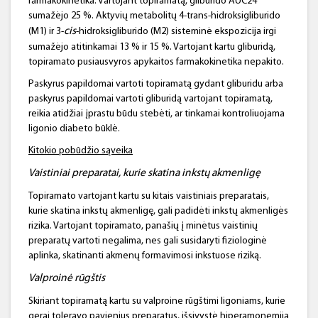
farmakokinetika. Vartojant topiramatą, gliburido AUC24
sumažėjo 25 %. Aktyvių metabolitų 4-trans-hidroksigliburido
cis
(M1) ir 3-
-hidroksigliburido (M2) sisteminė ekspozicija irgi
sumažėjo atitinkamai 13 % ir 15 %. Vartojant kartu gliburidą,
topiramato pusiausvyros apykaitos farmakokinetika nepakito.
Paskyrus papildomai vartoti topiramatą gydant gliburidu arba
paskyrus papildomai vartoti gliburidą vartojant topiramatą,
reikia atidžiai įprastu būdu stebėti, ar tinkamai kontroliuojama
ligonio diabeto būklė.
Kitokio pobūdžio sąveika
Vaistiniai preparatai, kurie skatina inkstų akmenligę
Topiramato vartojant kartu su kitais vaistiniais preparatais,
kurie skatina inkstų akmenligę, gali padidėti inkstų akmenligės
rizika. Vartojant topiramato, panašių į minėtus vaistinių
preparatų vartoti negalima, nes gali susidaryti fiziologinė
aplinka, skatinanti akmenų formavimosi inkstuose riziką.
Valproinė rūgštis
Skiriant topiramatą kartu su valproine rūgštimi ligoniams, kurie
gerai toleravo pavienius preparatus, išsivystė hiperamonemija