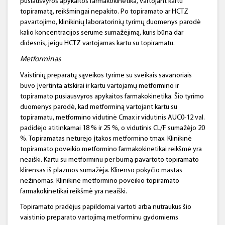
pusiausvyros apykaitos farmakokinetika, vartojant kartu
topiramatą, reikšmingai nepakito. Po topiramato ar HCTZ
pavartojimo, klinikinių laboratorinių tyrimų duomenys parodė
kalio koncentracijos serume sumažėjimą, kuris būna dar
didesnis, jeigu HCTZ vartojamas kartu su topiramatu.
Metforminas
Vaistinių preparatų sąveikos tyrime su sveikais savanoriais
buvo įvertinta atskirai ir kartu vartojamų metformino ir
topiramato pusiausvyros apykaitos farmakokinetika. Šio tyrimo
duomenys parodė, kad metforminą vartojant kartu su
topiramatu, metformino vidutinė Cmax ir vidutinis AUC0-12 val.
padidėjo atitinkamai 18 % ir 25 %, o vidutinis CL/F sumažėjo 20
%. Topiramatas neturėjo įtakos metformino tmax. Klinikinė
topiramato poveikio metformino farmakokinetikai reikšmė yra
neaiški. Kartu su metforminu per burną pavartoto topiramato
klirensas iš plazmos sumažėja. Klirenso pokyčio mastas
nežinomas. Klinikinė metformino poveikio topiramato
farmakokinetikai reikšmė yra neaiški.
Topiramato pradėjus papildomai vartoti arba nutraukus šio
vaistinio preparato vartojimą metforminu gydomiems