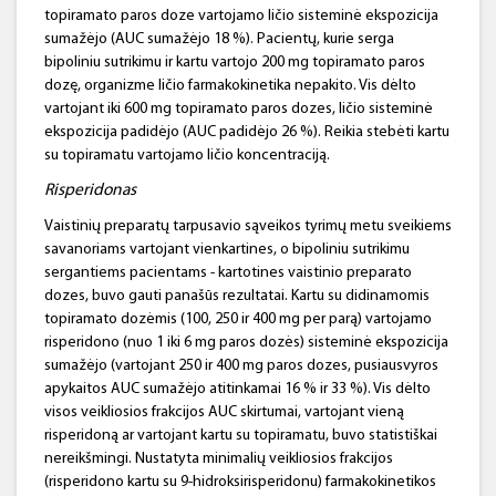
topiramato paros doze vartojamo ličio sisteminė ekspozicija
sumažėjo (AUC sumažėjo 18 %). Pacientų, kurie serga
bipoliniu sutrikimu ir kartu vartojo 200 mg topiramato paros
dozę, organizme ličio farmakokinetika nepakito. Vis dėlto
vartojant iki 600 mg topiramato paros dozes, ličio sisteminė
ekspozicija padidėjo (AUC padidėjo 26 %). Reikia stebėti kartu
su topiramatu vartojamo ličio koncentraciją.
Risperidonas
Vaistinių preparatų tarpusavio sąveikos tyrimų metu sveikiems
savanoriams vartojant vienkartines, o bipoliniu sutrikimu
sergantiems pacientams - kartotines vaistinio preparato
dozes, buvo gauti panašūs rezultatai. Kartu su didinamomis
topiramato dozėmis (100, 250 ir 400 mg per parą) vartojamo
risperidono (nuo 1 iki 6 mg paros dozės) sisteminė ekspozicija
sumažėjo (vartojant 250 ir 400 mg paros dozes, pusiausvyros
apykaitos AUC sumažėjo atitinkamai 16 % ir 33 %). Vis dėlto
visos veikliosios frakcijos AUC skirtumai, vartojant vieną
risperidoną ar vartojant kartu su topiramatu, buvo statistiškai
nereikšmingi. Nustatyta minimalių veikliosios frakcijos
(risperidono kartu su 9-hidroksirisperidonu) farmakokinetikos