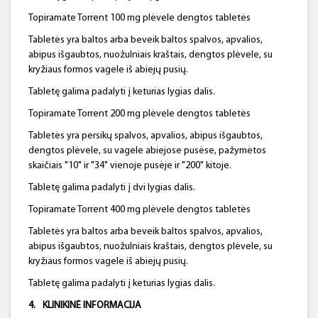
Topiramate Torrent 100 mg plėvele dengtos tabletės
Tabletės yra baltos arba beveik baltos spalvos, apvalios,
abipus išgaubtos, nuožulniais kraštais, dengtos plėvele, su
kryžiaus formos vagele iš abiejų pusių.
Tabletę galima padalyti į keturias lygias dalis.
Topiramate Torrent 200 mg plėvele dengtos tabletės
Tabletės yra persikų spalvos, apvalios, abipus išgaubtos,
dengtos plėvele, su vagele abiejose pusėse, pažymėtos
skaičiais "10" ir "34" vienoje pusėje ir "200" kitoje.
Tabletę galima padalyti į dvi lygias dalis.
Topiramate Torrent 400 mg plėvele dengtos tabletės
Tabletės yra baltos arba beveik baltos spalvos, apvalios,
abipus išgaubtos, nuožulniais kraštais, dengtos plėvele, su
kryžiaus formos vagele iš abiejų pusių.
Tabletę galima padalyti į keturias lygias dalis.
4
.
KLINIKINĖ INFORMACIJA