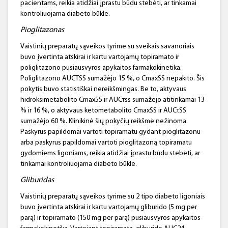
pacientams, reikia atidžiai įprastu būdu stebėti, ar tinkamai
kontroliuojama diabeto būklė.
Pioglitazonas
Vaistinių preparatų sąveikos tyrime su sveikais savanoriais
buvo įvertinta atskirai ir kartu vartojamų topiramato ir
poliglitazono pusiausvyros apykaitos farmakokinetika.
Poliglitazono AUCΤSS sumažėjo 15 %, o CmaxSS nepakito. Šis
pokytis buvo statistiškai nereikšmingas. Be to, aktyvaus
hidroksimetabolito Cmax55 ir AUCτss sumažėjo atitinkamai 13
% ir 16 %, o aktyvaus ketometabolito CmaxSS ir AUCτSS
sumažėjo 60 %. Klinikinė šių pokyčių reikšmė nežinoma.
Paskyrus papildomai vartoti topiramatu gydant pioglitazonu
arba paskyrus papildomai vartoti pioglitazoną topiramatu
gydomiems ligoniams, reikia atidžiai įprastu būdu stebėti, ar
tinkamai kontroliuojama diabeto būklė.
Gliburidas
Vaistinių preparatų sąveikos tyrime su 2 tipo diabeto ligoniais
buvo įvertinta atskirai ir kartu vartojamų gliburido (5 mg per
parą) ir topiramato (150 mg per parą) pusiausvyros apykaitos