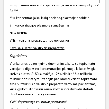
↔ = poveikio koncentracijai plazmoje nepasireiškia (pokytis ≤
15 %).
** = koncentracija kai kurių pacientų plazmoje padidėjo.
↓ = koncentracijos plazmoje sumažėjimas.
NT = netirta.
VNE = vaistinis preparatas nuo epilepsijos.
Sąveika su kitais vaistiniais preparatais
Digoksinas
Vienkartinės dozės tyrimo duomenimis, kartu su topiramatu
vartojamo digoksino koncentracijos plazmoje laiko atžvilgiu
kreives plotas (AUC) sumažėjo 12 %. Klinikinė šio reiškinio
reikšmė nenustatyta. Pradėjus papildomai vartoti topiramato
arba nutraukus šio vaistinio preparato vartojimą pacientams,
kurie gydomi digoksinu, reikia atidžiai įprastu būdu stebėti
digoksino koncentraciją serume.
CNS slopinantys vaistiniai preparatai