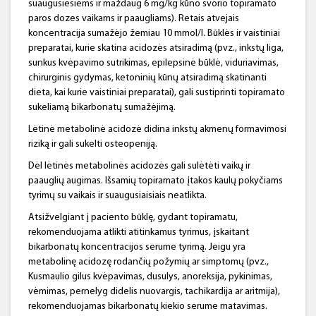
suaugusiesiems ir maždaug 6 mg/kg kūno svorio topiramato
paros dozes vaikams ir paaugliams). Retais atvejais
koncentracija sumažėjo žemiau 10 mmol/l. Būklės ir vaistiniai
preparatai, kurie skatina acidozės atsiradimą (pvz., inkstų liga,
sunkus kvėpavimo sutrikimas, epilepsinė būklė, viduriavimas,
chirurginis gydymas, ketoninių kūnų atsiradimą skatinanti
dieta, kai kurie vaistiniai preparatai), gali sustiprinti topiramato
sukeliamą bikarbonatų sumažėjimą.
Lėtinė metabolinė acidozė didina inkstų akmenų formavimosi
riziką ir gali sukelti osteopeniją.
Dėl lėtinės metabolinės acidozės gali sulėtėti vaikų ir
paauglių augimas. Išsamių topiramato įtakos kaulų pokyčiams
tyrimų su vaikais ir suaugusiaisiais neatlikta.
Atsižvelgiant į paciento būklę, gydant topiramatu,
rekomenduojama atlikti atitinkamus tyrimus, įskaitant
bikarbonatų koncentracijos serume tyrimą. Jeigu yra
metabolinę acidozę rodančių požymių ar simptomų (pvz.,
Kusmaulio gilus kvėpavimas, dusulys, anoreksija, pykinimas,
vėmimas, pernelyg didelis nuovargis, tachikardija ar aritmija),
rekomenduojamas bikarbonatų kiekio serume matavimas.