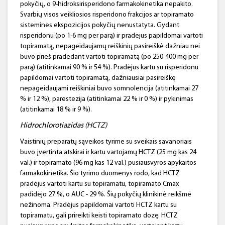
pokyčių, o 9-hidroksirisperidono farmakokinetika nepakito.
Svarbių visos veikliosios risperidono frakcijos ar topiramato
sisteminės ekspozicijos pokyčių nenustatyta. Gydant
risperidonu (po 1-6 mg per parą) ir pradėjus papildomai vartoti
topiramatą, nepageidaujamų reiškinių pasireiškė dažniau nei
buvo prieš pradedant vartoti topiramatą (po 250-400 mg per
parą) (atitinkamai 90 % ir 54 %). Pradėjus kartu su risperidonu
papildomai vartoti topiramatą, dažniausiai pasireiškę
nepageidaujami reiškiniai buvo somnolencija (atitinkamai 27
% ir 12 %), parestezija (atitinkamai 22 % ir 0 %) ir pykinimas
(atitinkamai 18 % ir 9 %).
Hidrochlorotiazidas (HCTZ)
Vaistinių preparatų sąveikos tyrime su sveikais savanoriais
buvo įvertinta atskirai ir kartu vartojamų HCTZ (25 mg kas 24
val.) ir topiramato (96 mg kas 12 val.) pusiausvyros apykaitos
farmakokinetika. Šio tyrimo duomenys rodo, kad HCTZ
pradėjus vartoti kartu su topiramatu, topiramato Cmax
padidėjo 27 %, o AUC - 29 %. Šių pokyčių klinikinė reikšmė
nežinoma. Pradėjus papildomai vartoti HCTZ kartu su
topiramatu, gali prireikti keisti topiramato dozę. HCTZ