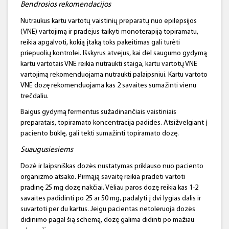
Bendrosios rekomendacijos
Nutraukus kartu vartotų vaistinių preparatų nuo epilepsijos
(VNE) vartojimą ir pradėjus taikyti monoterapiją topiramatu,
reikia apgalvoti, kokią įtaką toks pakeitimas gali turėti
priepuolių kontrolei. Išskyrus atvejus, kai dėl saugumo gydymą
kartu vartotais VNE reikia nutraukti staiga, kartu vartotų VNE
vartojimą rekomenduojama nutraukti palaipsniui. Kartu vartoto
VNE dozę rekomenduojama kas 2 savaites sumažinti vienu
trečdaliu.
Baigus gydymą fermentus sužadinančiais vaistiniais
preparatais, topiramato koncentracija padidės. Atsižvelgiant į
paciento būklę, gali tekti sumažinti topiramato dozę.
Suaugusiesiems
Dozė ir laipsniškas dozės nustatymas priklauso nuo paciento
organizmo atsako. Pirmąją savaitę reikia pradėti vartoti
pradinę 25 mg dozę nakčiai. Vėliau paros dozę reikia kas 1-2
savaites padidinti po 25 ar 50 mg, padalyti į dvi lygias dalis ir
suvartoti per du kartus. Jeigu pacientas netoleruoja dozės
didinimo pagal šią schemą, dozę galima didinti po mažiau