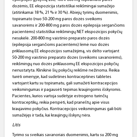
dozėmis, EE ekspozicija statistiškai reikšmingai sumažėjo
(atitinkamai 18 %, 21 % ir 30 %). Abiejų tyrimų duomenimis,
topiramato (nuo 50-200 mg paros dozės sveikoms
savanorėms ir 200-800 mg paros dozės epilepsija sergančioms
pacientėms) statistiškai reikšmingų NET ekspozicijos pokyčių
nesukėlė. 200-800 mg vaistinio preparato paros dozės
(epilepsija sergančioms pacientėms) lėmė nuo dozės
priklausomą EE ekspozicijos sumažėjimą, vis dėlto vartojant
50-200 mg vaistinio preparato dozes (sveikoms savanorėms),
reikšmingų nuo dozės priklausomų EE ekspozicijos pokyčių
nenustatyta. Klinikinė šių pokyčių reikšmė nežinoma. Reikia
turėti omenyje, kad sudėtines kontraceptines tabletes
vartojant kartu su topiramatu, gali sumažėti kontracepcijos
veiksmingumas ir pagausėti tepimas kraujingomis išskyromis.
Pacientes, kurios vartoja sudėtyje estrogeno turinčių
kontraceptikų, reikia perspėti, kad praneštų apie visus
kraujavimo pokyčius. Kontracepcijos veiksmingumas gali būti
sumažėjęs ir tada, kai kraujingų išskyrų nėra.
Litis
Tyrimo su sveikais savanoriais duomenimis, kartu su 200 mg