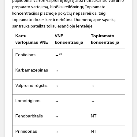
papildomai vartoti valproinę rūgštį arba nutraukus šio vaistinio
preparato vartojimą, kliniškai reikšmingų Topiramato
koncentracijos plazmoje pokyčių nepasireiškia, taigi
topiramato dozės keisti nebūtina. Duomenų apie sąveiką
santrauka pateikta toliau esančioje lentelėje.
Kartu
VNE
Topiramato
vartojamas VNE
koncentracija
koncentracija
Fenitoinas
↔**
Karbamazepinas
↔
Valproinė rūgštis
↔
↔
Lamotriginas
↔
↔
Fenobarbitalis
↔
NT
Primidonas
↔
NT