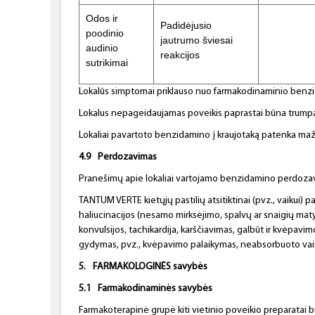
Odos ir
Padidėjusio
poodinio
jautrumo šviesai
audinio
reakcijos
sutrikimai
Lokalūs simptomai priklauso nuo farmakodinaminio benzidami
Lokalus nepageidaujamas poveikis paprastai būna trumpala
Lokaliai pavartoto benzidamino į kraujotaką patenka maža
4.9
Perdozavimas
Pranešimų apie lokaliai vartojamo benzidamino perdozavim
TANTUM VERTE kietųjų pastilių atsitiktinai (pvz., vaikui) 
haliucinacijos (nesamo mirksėjimo, spalvų ar snaigių maty
konvulsijos, tachikardija, karščiavimas, galbūt ir kvėpav
gydymas, pvz., kvėpavimo palaikymas, neabsorbuoto vaist
5.
FARMAKOLOGINĖS
savybės
5.1
Farmakodinaminės savybės
Farmakoterapinė grupė kiti vietinio poveikio preparatai