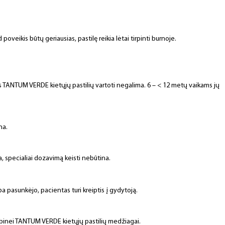
veikis būtų geriausias, pastilę reikia lėtai tirpinti burnoje.
TANTUM VERDE kietųjų pastilių vartoti negalima. 6 – < 12 metų vaikams jų
na.
 specialiai dozavimą keisti nebūtina.
 pasunkėjo, pacientas turi kreiptis į gydytoją.
lbinei TANTUM VERDE kietųjų pastilių medžiagai.