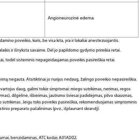
Angioneurozinė edema
no poveikio, kuris, be visa kita, yra ir lokaliai anestezuojantis.
ikis ir išnyksta savaime. Dėl jo papildomo gydymo prireikia retai.
i, todėl sisteminis nepageidaujamas poveikis pasireiškia retai.
ą negauta. Atsitiktinai jo nurijus nedaug, žalingo poveikio nepasireiškia.
pavartojus daug, galimi tokie simptomai: miego sutrikimas, nerimas, regos
mas), dilgėlinė, išbėrimas, jautrumo šviesai padidėjimas, pilvo skausmas,
imo sutrikimas. Jeigu toks poveikis pasireiškia, rekomenduojamas simptominis
inio preparato pašalinimas (pvz., išplaunant skrandį).
 burnai, benzidaminas, ATC kodas A01AD02.