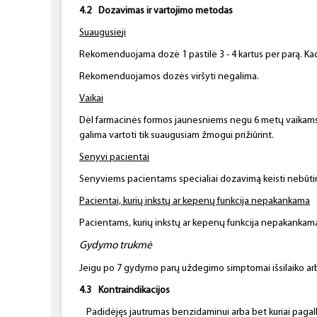
4.2
Dozavimas ir vartojimo metodas
Suaugusie
ji
Rekomenduojama dozė 1 pastilė 3 - 4 kartus per parą. Kad po
Rekomenduojamos dozės viršyti negalima.
Vaikai
Dėl farmacinės formos jaunesniems negu 6 metų vaikams 
galima vartoti tik suaugusiam žmogui prižiūrint.
Senyvi pacientai
Senyviems pacientams specialiai dozavimą keisti nebūti
Pacientai, kurių inkstų
ar kepenų
funkcija nepakankama
Pacientams, kurių inkstų ar kepenų funkcija nepakankama,
Gydymo trukmė
Jeigu po 7 gydymo parų uždegimo simptomai išsilaiko arba
4.3
Kontraindikacijos
Padidėjęs jautrumas benzidaminui arba bet kuriai paga