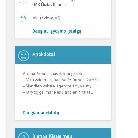
+15
-6
UAB filialas Kaunas
+4
Akių šviesa, VšĮ
+9
-5
Daugiau gydymo įstaigų
Anekdotai
Ateina žmogus pas daktarą ir sako:
– Man vaidenasi, kad pelės futbolą žaidžia.
– Šiandien vakare išgerkite šitų vaistų.
– O rytoj galima? Nes šiandien finalas...
Daugiau anekdotų
Dienos Klausimas