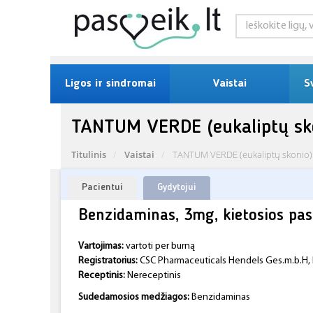
Ligos ir sindromai
Vaistai
S
TANTUM VERDE (eukaliptų sk
Titulinis
Vaistai
TANTUM VERDE (eukaliptų skonio)
Pacientui
Gydytojui
Benzidaminas, 3mg, kietosios pas
Vartojimas:
vartoti per burną
Registratorius:
CSC Pharmaceuticals Hendels Ges.m.b.H, It
Receptinis:
Nereceptinis
Sudedamosios medžiagos:
Benzidaminas