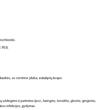
rochlorido.
 953).
skaidrės, su centrine įduba, eukaliptų kvapo.
ždegimo ir patinimo (pvz., faringito, tonzilito, glosito, gingivito,
ikros infekcijos, gydymas.