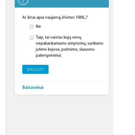
Ar žinai apie naujieną „Viviton 1000 „?
Ne
Taip, tai vaistas kojų venų
nepakankamumo simptomų, sunkumo
jutimo kojose, patinimo, skausmo
palengvinimui
BALSUOTI
Balsavimai