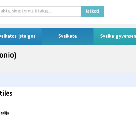
Ieškoti
veikatos įstaigos
Sveikata
Sveika gyvense
onio)
tilės
alija