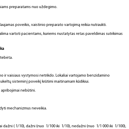
idiniams preparatams nuo uždegimo.
aujamas poveikis, vaistinio preparato vartojimą reikia nutraukti.
galima vartoti pacientams, kuriems nustatytas retas paveldimas sutrikimas
ika
stebėta.
 ir vaisiaus vystymosi netrikdo. Lokaliai vartojamo benzidamino
keltų sisteminį poveikį krūtimi maitinamam kūdikiui.
 apribojimai nebūtini.
ldyti mechanizmus neveikia.
dažni ( 1/10), dažni (nuo 1/100 iki 1/10), nedažni (nuo 1/1 000 iki 1/100),