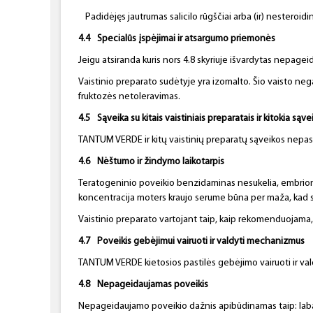
Padidėjęs jautrumas salicilo rūgščiai arba (ir) nestero
4.4
Specialūs įspėjimai ir atsargumo priemonės
Jeigu atsiranda kuris nors 4.8 skyriuje išvardytas nepageid
Vaistinio preparato sudėtyje yra izomalto. Šio vaisto ne
fruktozės netoleravimas.
4.5
Sąveika su kitais vaistiniais preparatais ir kitokia sąve
TANTUM VERDE ir kitų vaistinių preparatų sąveikos nepa
4.6
Nėštumo ir žindymo laikotarpis
Teratogeninio poveikio benzidaminas nesukelia, embriono
koncentracija moters kraujo serume būna per maža, kad su
Vaistinio preparato vartojant taip, kaip rekomenduojama,
4.7
Poveikis gebėjimui vairuoti ir valdyti mechanizmus
TANTUM VERDE kietosios pastilės gebėjimo vairuoti ir va
4.8
Nepageidaujamas poveikis
Nepageidaujamo poveikio dažnis apibūdinamas taip: labai 