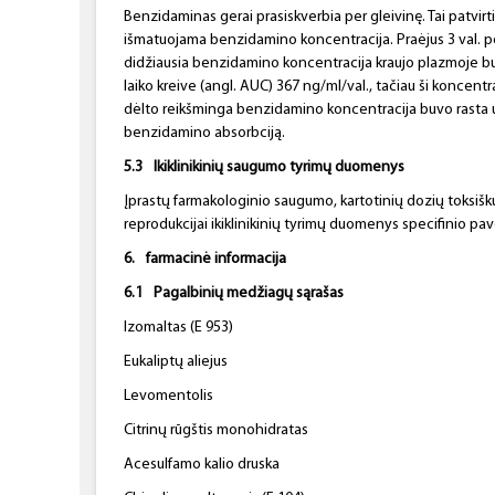
Benzidaminas gerai prasiskverbia per gleivinę. Tai patvirti
išmatuojama benzidamino koncentracija. Praėjus 3 val. po
didžiausia benzidamino koncentracija kraujo plazmoje bu
laiko kreive (angl. AUC) 367 ng/ml/val., tačiau ši koncentr
dėlto reikšminga benzidamino koncentracija buvo rasta 
benzidamino absorbciją.
5.3
Ikiklinikinių saugumo tyrimų duomenys
Įprastų farmakologinio saugumo, kartotinių dozių toksiš
reprodukcijai ikiklinikinių tyrimų duomenys specifinio p
6.
farmacinė informacija
6.1
Pagalbinių medžiagų sąrašas
Izomaltas (E 953)
Eukaliptų aliejus
Levomentolis
Citrinų rūgštis monohidratas
Acesulfamo kalio druska