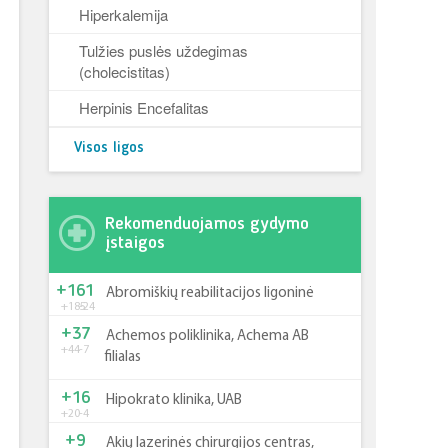
Hiperkalemija
Tulžies puslės uždegimas
(cholecistitas)
Herpinis Encefalitas
Visos ligos
Rekomenduojamos gydymo
įstaigos
+161
Abromiškių reabilitacijos ligoninė
+185
-24
+37
Achemos poliklinika, Achema AB
+44
-7
filialas
+16
Hipokrato klinika, UAB
+20
-4
+9
Akių lazerinės chirurgijos centras,