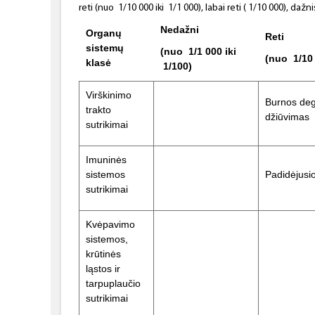
reti (nuo 1/10 000 iki 1/1 000), labai reti ( 1/10 000), da
Nedažni
Organų
Reti
sistemų
(nuo 1/1 000 iki
(nuo 1/10 
klasė
1/100)
Virškinimo
Burnos deg
trakto
džiūvimas
sutrikimai
Imuninės
sistemos
Padidėjusio
sutrikimai
Kvėpavimo
sistemos,
krūtinės
ląstos ir
tarpuplaučio
sutrikimai