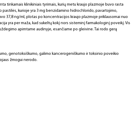
nta tinkamais klinikiniais tyrimais, kurių metu kraujo plazmoje buvo rasta
 pastilės, kurioje yra 3 mg benzidamino hidrochlorido, pavartojimo,
vo 37,8 ng/ml, plotas po koncentracijos kraujo plazmoje priklausomai nuo
acija yra per maža, kad sukeltų kokį nors sisteminį farmakologinį poveikį. Vis
uždegimo apimtame audinyje, esančiame po gleivine. Tai rodo gerą
kumo, genotoksiškumo, galimo kancerogeniškumo ir toksinio poveikio
avojaus žmogui nerodo.