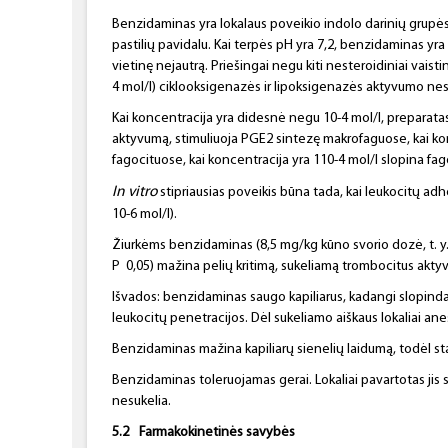
Benzidaminas yra lokalaus poveikio indolo darinių grupės
pastilių pavidalu. Kai terpės pH yra 7,2, benzidaminas yra li
vietinę nejautrą. Priešingai negu kiti nesteroidiniai vais
4 mol/l) ciklooksigenazės ir lipoksigenazės aktyvumo nes
Kai koncentracija yra didesnė negu 10-4 mol/l, preparatas 
aktyvumą, stimuliuoja PGE2 sintezę makrofaguose, kai ko
fagocituose, kai koncentracija yra 110-4 mol/l slopina fago
In vitro
stipriausias poveikis būna tada, kai leukocitų adh
10-6 mol/l).
Žiurkėms benzidaminas (8,5 mg/kg kūno svorio dozė, t. y. 
P 0,05) mažina pelių kritimą, sukeliamą trombocitus aktyv
Išvados: benzidaminas saugo kapiliarus, kadangi slopinda
leukocitų penetracijos. Dėl sukeliamo aiškaus lokaliai an
Benzidaminas mažina kapiliarų sienelių laidumą, todėl st
Benzidaminas toleruojamas gerai. Lokaliai pavartotas ji
nesukelia.
5.2
Farmakokinetinės savybės