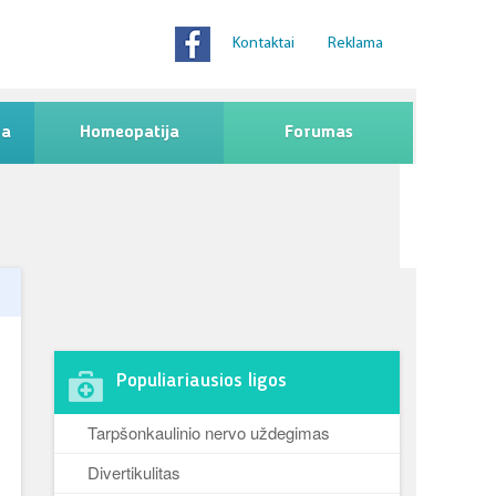
Kontaktai
Reklama
na
Homeopatija
Forumas
Populiariausios ligos
Tarpšonkaulinio nervo uždegimas
Divertikulitas