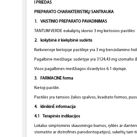
I PRIEDAS
PREPARATO CHARAKTERISTIKŲ SANTRAUKA
1.
VAISTINIO
PREPARATO PAVADINIMAS
TANTUM VERDE eukaliptų skonio 3 mg kietosios pastilės
2.
kokybinė ir kiekybinė sudėtis
Kiekvienoje kietojoje pastilėje yra 3 mg benzidamino hid
Pagalbinė medžiaga: sudėtyje yra 3124,43 mg izomalto (E
Visos pagalbinės medžiagos išvardytos 6.1 skyriuje.
3.
FARMACINĖ forma
Kietoji pastilė.
Pastilės yra tamsios žalios spalvos, kvadrato formos, pus
4.
klinikinĖ informacija
4.1
Terapinės indikacijos
Lokalus simptominis skausmingo burnos, ryklės ar dantenų u
stomatito ar distrofinės parodontopatijos), sukeltų tam t