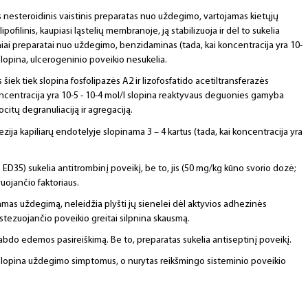
 nesteroidinis vaistinis preparatas nuo uždegimo, vartojamas kietųjų
pofilinis, kaupiasi ląstelių membranoje, ją stabilizuoja ir dėl to sukelia
tiniai preparatai nuo uždegimo, benzidaminas (tada, kai koncentracija yra 10-
lopina, ulcerogeninio poveikio nesukelia.
šiek tiek slopina fosfolipazės A2 ir lizofosfatido acetiltransferazės
ncentracija yra 10-5 - 10-4 mol/l slopina reaktyvaus deguonies gamyba
citų degranuliaciją ir agregaciją.
ezija kapiliarų endotelyje slopinama 3 – 4 kartus (tada, kai koncentracija yra
ED35) sukelia antitrombinį poveikį, be to, jis (50 mg/kg kūno svorio dozė;
uojančio faktoriaus.
mas uždegimą, neleidžia plyšti jų sienelei dėl aktyvios adhezinės
estezuojančio poveikio greitai silpnina skausmą.
abdo edemos pasireiškimą. Be to, preparatas sukelia antiseptinį poveikį.
s slopina uždegimo simptomus, o nurytas reikšmingo sisteminio poveikio