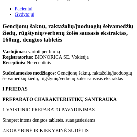
Pacientui
Gydytojui
Gencijonų šaknų, raktažolių/juoduogių šeivamedžių
žiedų, rūgštynių/verbenų žolės sausasis ekstraktas,
160mg, dengtos tabletės
Vartojimas:
vartoti per burną
Registratorius:
BIONORICA SE, Vokietija
Receptinis:
Nereceptinis
Sudedamosios medžiagos:
Gencijonų šaknų, raktažolių/juoduogių
šeivamedžių žiedų, rūgštynių/verbenų žolės sausasis ekstraktas
I PRIEDAS
PREPARATO CHARAKTERISTIKŲ SANTRAUKA
1.
VAISTINIO PREPARATO PAVADINIMAS
Sinupret intens dengtos tabletės, suaugusiesiems
2.
KOKYBINĖ IR KIEKYBINĖ SUDĖTIS