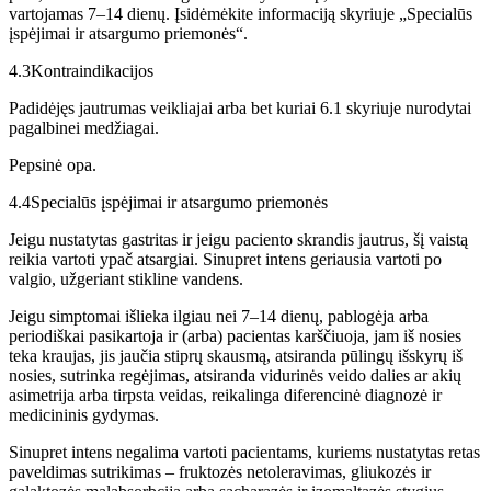
vartojamas 7–14 dienų. Įsidėmėkite informaciją skyriuje „Specialūs
įspėjimai ir atsargumo priemonės“.
4.3
Kontraindikacijos
Padidėjęs jautrumas veikliajai arba bet kuriai 6.1 skyriuje nurodytai
pagalbinei medžiagai.
Pepsinė opa.
4.4
Specialūs įspėjimai ir atsargumo priemonės
Jeigu nustatytas gastritas ir jeigu paciento skrandis jautrus, šį vaistą
reikia vartoti ypač atsargiai. Sinupret intens geriausia vartoti po
valgio, užgeriant stikline vandens.
Jeigu simptomai išlieka ilgiau nei 7–14 dienų, pablogėja arba
periodiškai pasikartoja ir (arba) pacientas karščiuoja, jam iš nosies
teka kraujas, jis jaučia stiprų skausmą, atsiranda pūlingų išskyrų iš
nosies, sutrinka regėjimas, atsiranda vidurinės veido dalies ar akių
asimetrija arba tirpsta veidas, reikalinga diferencinė diagnozė ir
medicininis gydymas.
Sinupret intens negalima vartoti pacientams, kuriems nustatytas retas
paveldimas sutrikimas – fruktozės netoleravimas, gliukozės ir