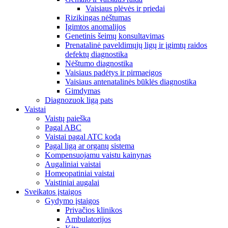
Vaisiaus plėvės ir priedai
Rizikingas nėštumas
Įgimtos anomalijos
Genetinis šeimų konsultavimas
Prenatalinė paveldimųjų ligų ir įgimtų raidos
defektų diagnostika
Nėštumo diagnostika
Vaisiaus padėtys ir pirmaeigos
Vaisiaus antenatalinės būklės diagnostika
Gimdymas
Diagnozuok ligą pats
Vaistai
Vaistų paieška
Pagal ABC
Vaistai pagal ATC kodą
Pagal ligą ar organų sistema
Kompensuojamu vaistu kainynas
Augaliniai vaistai
Homeopatiniai vaistai
Vaistiniai augalai
Sveikatos įstaigos
Gydymo įstaigos
Privačios klinikos
Ambulatorijos