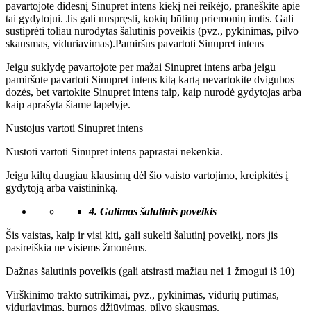
pavartojote didesnį Sinupret intens kiekį nei reikėjo, praneškite apie
tai gydytojui. Jis gali nuspręsti, kokių būtinų priemonių imtis. Gali
sustiprėti toliau nurodytas šalutinis poveikis (pvz., pykinimas, pilvo
skausmas, viduriavimas).Pamiršus pavartoti Sinupret intens
Jeigu suklydę pavartojote per mažai Sinupret intens arba jeigu
pamiršote pavartoti Sinupret intens kitą kartą nevartokite dvigubos
dozės, bet vartokite Sinupret intens taip, kaip nurodė gydytojas arba
kaip aprašyta šiame lapelyje.
Nustojus vartoti Sinupret intens
Nustoti vartoti Sinupret intens paprastai nekenkia.
Jeigu kiltų daugiau klausimų dėl šio vaisto vartojimo, kreipkitės į
gydytoją arba vaistininką.
4.
Galimas šalutinis poveikis
Šis vaistas, kaip ir visi kiti, gali sukelti šalutinį poveikį, nors jis
pasireiškia ne visiems žmonėms.
Dažnas šalutinis poveikis (gali atsirasti mažiau nei 1 žmogui iš 10)
Virškinimo trakto sutrikimai, pvz., pykinimas, vidurių pūtimas,
viduriavimas, burnos džiūvimas, pilvo skausmas.