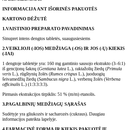
INFORMACIJA ANT IŠORINĖS PAKUOTĖS
KARTONO DĖŽUTĖ
1.
VAISTINIO PREPARATO PAVADINIMAS
Sinupret intens dengtos tabletės, suaugusiesiems
2.
VEIKLIOJI (-IOS) MEDŽIAGA (-OS) IR JOS (-Ų) KIEKIS
(-IAI)
1 dengtoje tabletėje yra: 160 mg gamtinio sausojo ekstrakto (3–6:1)
iš gencijonų šaknų (
Gentiana
lutea
L.), raktažolių žiedų (
Primula
veris
L.), rūgštynių žolės (
Rumex
crispus
L.), juoduogių
šeivamedžių žiedų (
Sambucus
nigra
L.), verbenų žolės (
Verbena
officinalis
L.) (1:3:3:3:3).
Pirmasis ekstrakcijos tirpiklis: 51 % (m/m) etanolis.
3.
PAGALBINIŲ MEDŽIAGŲ SĄRAŠAS
Sudėtyje yra gliukozės ir sacharozės (cukraus). Daugiau
informacijos pateikta lapelyje.
4.
FARMACINĖ FORMA IR KIEKIS PAKUOTĖJE