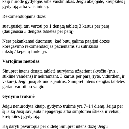
kaip nurodė gydytojas arba vaistininkas. Jeigu abejojate, kreipkitės į
gydytoją arba vaistininką.
Rekomenduojama dozė:
suaugusieji turi vartoti po 1 dengtą tabletę 3 kartus per parą
(daugiausia 3 dengtas tabletes per parą).
Nėra pakankamai duomenų, kad būtų galima pagrįsti dozės
koregavimo rekomendacijas pacientams su sutrikusia
inkstų / kepenų funkcija.
Vartojimo metodas
Sinupret intens dengta tabletė nuryjama užgeriant skysčiu (pvz.,
stikline vandens) ir nekramtant, 3 kartus per parą (ryte, vidurdienį ir
vakare). Jeigu jūsų skrandis jautrus, Sinupret intens dengtas tabletes
geriau vartoti po valgio.
Gydymo trukmė
Jeigu nenurodyta kitaip, gydymo trukmė yra 7–14 dienų. Jeigu per
šį laiką Jūsų savijauta nepagerėjo arba simptomai išlieka ir vėliau,
kreipkitės į gydytoją.
Ką daryti pavartojus per didelę Sinupret intens dozę?Jeigu