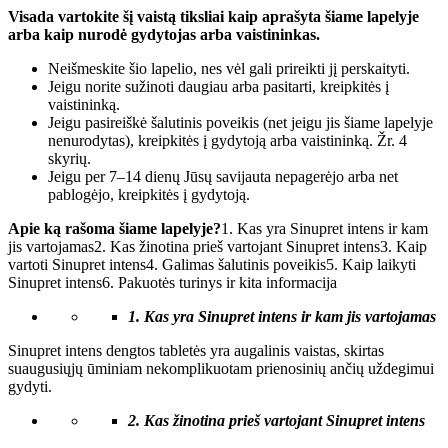
Visada vartokite šį vaistą tiksliai kaip aprašyta šiame lapelyje
arba kaip nurodė gydytojas arba vaistininkas.
Neišmeskite šio lapelio, nes vėl gali prireikti jį perskaityti.
Jeigu norite sužinoti daugiau arba pasitarti, kreipkitės į
vaistininką.
Jeigu pasireiškė šalutinis poveikis (net jeigu jis šiame lapelyje
nenurodytas), kreipkitės į gydytoją arba vaistininką. Žr. 4
skyrių.
Jeigu per 7–14 dienų Jūsų savijauta nepagerėjo arba net
pablogėjo, kreipkitės į gydytoją.
Apie ką rašoma šiame lapelyje?
1. Kas yra Sinupret intens ir kam
jis vartojamas2. Kas žinotina prieš vartojant Sinupret intens3. Kaip
vartoti Sinupret intens4. Galimas šalutinis poveikis5. Kaip laikyti
Sinupret intens6. Pakuotės turinys ir kita informacija
1.
Kas yra
Sinupret
intens
ir kam jis vartojamas
Sinupret intens dengtos tabletės yra augalinis vaistas, skirtas
suaugusiųjų ūminiam nekomplikuotam prienosinių ančių uždegimui
gydyti.
2.
Kas žinotina prieš vartojant
Sinupret
intens