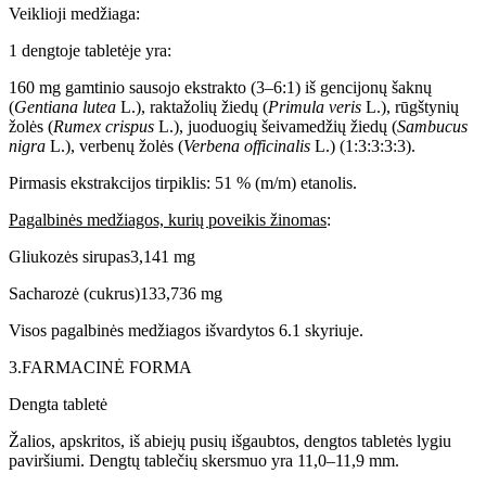
Veiklioji medžiaga:
1 dengtoje tabletėje yra:
160 mg gamtinio sausojo ekstrakto (3–6:1) iš gencijonų šaknų
(
Gentiana
lutea
L.), raktažolių žiedų (
Primula
veris
L.), rūgštynių
žolės (
Rumex
crispus
L.), juoduogių šeivamedžių žiedų (
Sambucus
nigra
L.), verbenų žolės (
Verbena
officinalis
L.) (1:3:3:3:3).
Pirmasis ekstrakcijos tirpiklis: 51 % (m/m) etanolis.
Pagalbinės medžiagos, kurių poveikis žinomas
:
Gliukozės sirupas
3,141 mg
Sacharozė (cukrus)
133,736 mg
Visos pagalbinės medžiagos išvardytos 6.1 skyriuje.
3.
FARMACINĖ FORMA
Dengta tabletė
Žalios, apskritos, iš abiejų pusių išgaubtos, dengtos tabletės lygiu
paviršiumi. Dengtų tablečių skersmuo yra 11,0–11,9 mm.