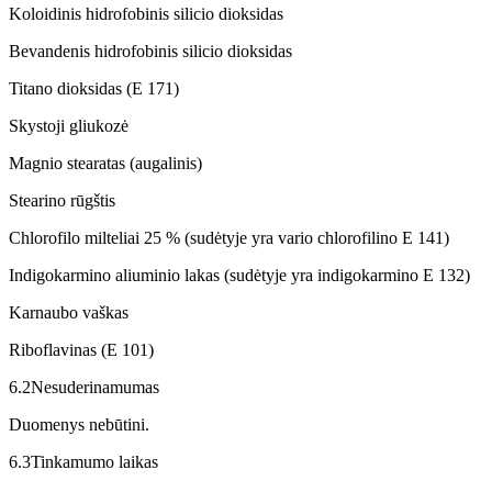
Koloidinis hidrofobinis silicio dioksidas
Bevandenis hidrofobinis silicio dioksidas
Titano dioksidas (E 171)
Skystoji gliukozė
Magnio stearatas (augalinis)
Stearino rūgštis
Chlorofilo milteliai 25 % (sudėtyje yra vario chlorofilino E 141)
Indigokarmino aliuminio lakas (sudėtyje yra indigokarmino E 132)
Karnaubo vaškas
Riboflavinas (E 101)
6.2
Nesuderinamumas
Duomenys nebūtini.
6.3
Tinkamumo laikas