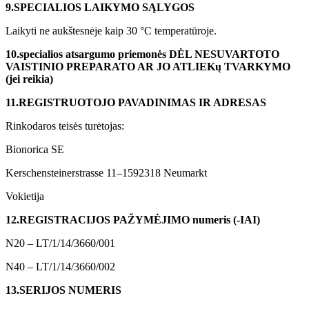
9.
SPECIALIOS LAIKYMO SĄLYGOS
Laikyti ne aukštesnėje kaip 30 °C temperatūroje.
10.
specialios atsargumo priemonės DĖL NESUVARTOTO
VAISTINIO PREPARATO AR JO ATLIEKų TVARKYMO
(jei reikia)
11.
REGISTRUOTOJO
PAVADINIMAS IR ADRESAS
Rinkodaros teisės turėtojas:
Bionorica SE
Kerschensteinerstrasse 11–1592318 Neumarkt
Vokietija
12.
REGISTRACIJOS
PAŽYMĖJIMO
numeris (-IAI
)
N20 – LT/1/14/3660/001
N40 – LT/1/14/3660/002
13.
SERIJOS NUMERIS