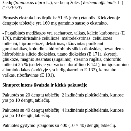
žiedų (
Sambucus
nigra
L.), verbenų žolės (
Verbena
officinalis
L.)
(1:3:3:3:3).
Pirmasis ekstrakcijos tirpiklis: 51 % (m/m) etanolis. Kiekvienoje
dengtoje tabletėje yra 160 mg gamtinio sausojo ekstrakto.
- Pagalbinės medžiagos yra sacharozė, talkas, kalcio karbonatas (E
170), mikrokristalinė celiuliozė, maltodekstrinas, celiuliozės
milteliai, hipromeliozė, dekstrinas, džiovintas purškiant
gumiarabikas, koloidinis hidrofobinis silicio dioksidas, bevandenis
hidrofobinis silicio dioksidas, titano dioksidas (E 171), skystoji
gliukozė, magnio stearatas (augalinis), stearino rūgštis, chlorofilo
milteliai 25 % (sudėtyje yra vario chlorofilino E 141), indigokarmino
aliuminio lakas (sudėtyje yra indigokarmino E 132), karnaubo
vaškas, riboflavinas (E 101).
Sinupret
intens
išvaizda ir kiekis pakuotėje
Pakuotės su 20 dengtų tablečių, 2 lizdinėmis plokštelėmis, kuriose
yra po 10 dengtų tablečių.
Pakuotės su 40 dengtų tablečių, 4 lizdinėmis plokštelėmis, kuriose
yra po 10 dengtų tablečių.
Pakuotės gydymo įstaigoms su 400 (10 × 40) dengtų tablečių.