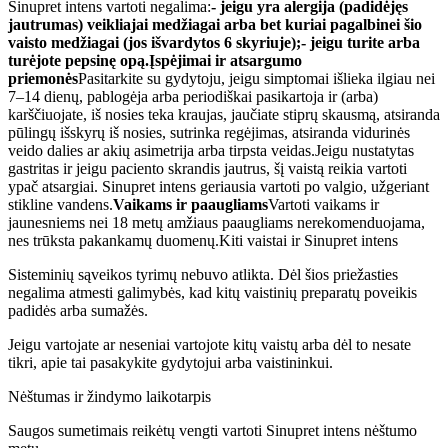
Sinupret intens vartoti negalima:
-
jeigu yra alergija (padidėjęs
jautrumas) veikliajai medžiagai arba bet kuriai pagalbinei šio
vaisto medžiagai (jos išvardytos 6 skyriuje);
-
jeigu turite arba
turėjote
pep
s
inę
opą.
Įspėjimai ir atsargumo
priemonės
Pasitarkite su gydytoju, jeigu simptomai išlieka ilgiau nei
7–14 dienų, pablogėja arba periodiškai pasikartoja ir (arba)
karščiuojate, iš nosies teka kraujas, jaučiate stiprų skausmą, atsiranda
pūlingų išskyrų iš nosies, sutrinka regėjimas, atsiranda vidurinės
veido dalies ar akių asimetrija arba tirpsta veidas.Jeigu nustatytas
gastritas ir jeigu paciento skrandis jautrus, šį vaistą reikia vartoti
ypač atsargiai. Sinupret intens geriausia vartoti po valgio, užgeriant
stikline vandens.
Vaikams ir paaugliams
Vartoti vaikams ir
jaunesniems nei 18 metų amžiaus paaugliams nerekomenduojama,
nes trūksta pakankamų duomenų.Kiti vaistai ir Sinupret intens
Sisteminių sąveikos tyrimų nebuvo atlikta. Dėl šios priežasties
negalima atmesti galimybės, kad kitų vaistinių preparatų poveikis
padidės arba sumažės.
Jeigu vartojate ar neseniai vartojote kitų vaistų arba dėl to nesate
tikri, apie tai pasakykite gydytojui arba vaistininkui.
Nėštumas ir žindymo laikotarpis
Saugos sumetimais reikėtų vengti vartoti Sinupret intens nėštumo