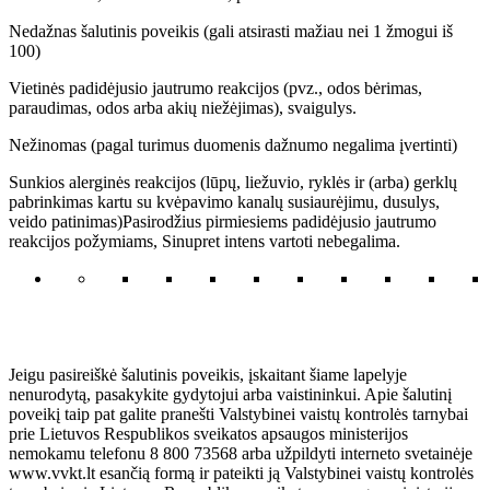
Nedažnas šalutinis poveikis (gali atsirasti mažiau nei 1 žmogui iš
100)
Vietinės padidėjusio jautrumo reakcijos (pvz., odos bėrimas,
paraudimas, odos arba akių niežėjimas), svaigulys.
Nežinomas (pagal turimus duomenis dažnumo negalima įvertinti)
Sunkios alerginės reakcijos (lūpų, liežuvio, ryklės ir (arba) gerklų
pabrinkimas kartu su kvėpavimo kanalų susiaurėjimu, dusulys,
veido patinimas)Pasirodžius pirmiesiems padidėjusio jautrumo
reakcijos požymiams, Sinupret intens vartoti nebegalima.
Jeigu pasireiškė šalutinis poveikis, įskaitant šiame lapelyje
nenurodytą, pasakykite gydytojui arba vaistininkui. Apie šalutinį
poveikį taip pat galite pranešti Valstybinei vaistų kontrolės tarnybai
prie Lietuvos Respublikos sveikatos apsaugos ministerijos
nemokamu telefonu 8 800 73568 arba užpildyti interneto svetainėje
www.vvkt.lt esančią formą ir pateikti ją Valstybinei vaistų kontrolės