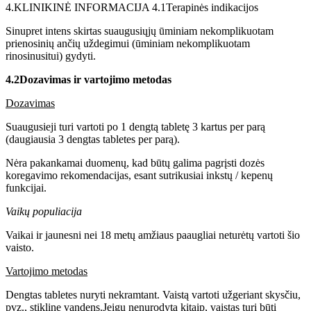
4.
KLINIKINĖ INFORMACIJA 4.1
Terapinės indikacijos
Sinupret intens skirtas suaugusiųjų ūminiam nekomplikuotam
prienosinių ančių uždegimui (ūminiam nekomplikuotam
rinosinusitui) gydyti.
4.2
Dozavimas ir vartojimo metodas
Dozavimas
Suaugusieji turi vartoti po 1 dengtą tabletę 3 kartus per parą
(daugiausia 3 dengtas tabletes per parą).
Nėra pakankamai duomenų, kad būtų galima pagrįsti dozės
koregavimo rekomendacijas, esant sutrikusiai inkstų / kepenų
funkcijai.
Vaikų populiacija
Vaikai ir jaunesni nei 18 metų amžiaus paaugliai neturėtų vartoti šio
vaisto.
Vartojimo metodas
Dengtas tabletes nuryti nekramtant. Vaistą vartoti užgeriant skysčiu,
pvz., stikline vandens.Jeigu nenurodyta kitaip, vaistas turi būti