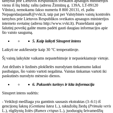
tarnybai prie Lietuvos Respublikos sveikatos apsaugos ministerijos
vienu iš šių būdų: raštu (adresu Žirmūnų g. 139A, LT-09120
Vilnius), nemokamu fakso numeriu 8 800 20131, el. paštu
NepageidaujamaR@vvkt.lt, taip pat per Valstybinės vaistų kontrolės
tarnybos prie Lietuvos Respublikos sveikatos apsaugos ministerijos
interneto svetainę (adresu http://www.vvkt.lt). Pranešdami apie
šalutinį poveikį galite mums padėti gauti daugiau informacijos apie
šio vaisto saugumą.
5.
Kaip laikyti
Sinupret
intens
Laikyti ne aukštesnėje kaip 30 °C temperatūroje.
Šį vaistą laikykite vaikams nepastebimoje ir nepasiekiamoje vietoje.
Ant dėžutės ir lizdinės plokštelės nurodytam tinkamumo laikui
pasibaigus, šio vaisto vartoti negalima. Vaistas tinkamas vartoti iki
paskutinės nurodyto mėnesio dienos.
6.
Pakuotės turinys ir kita informacija
Sinupret intens sudėtis:
- Veiklioji medžiaga yra gamtinis sausasis ekstraktas (3–6:1) iš
gencijonų šaknų (
Gentiana
lutea
L.), raktažolių žiedų (
Primula
veris
L.), rūgštynių žolės (
Rumex
crispus
L.), juoduogių šeivamedžių