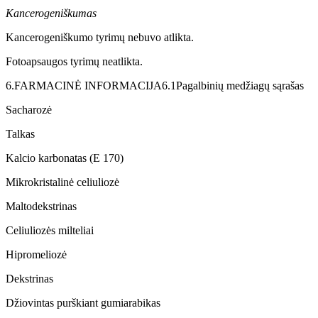
Kancerogeniškumas
Kancerogeniškumo tyrimų nebuvo atlikta.
Fotoapsaugos tyrimų neatlikta.
6.
FARMACINĖ INFORMACIJA6.1
Pagalbinių medžiagų sąrašas
Sacharozė
Talkas
Kalcio karbonatas (E 170)
Mikrokristalinė celiuliozė
Maltodekstrinas
Celiuliozės milteliai
Hipromeliozė
Dekstrinas
Džiovintas purškiant gumiarabikas