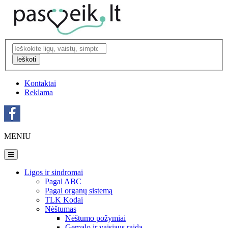
Ieškoti
Kontaktai
Reklama
MENIU
Ligos ir sindromai
Pagal ABC
Pagal organų sistemą
TLK Kodai
Nėštumas
Nėštumo požymiai
Gemalo ir vaisiaus raida