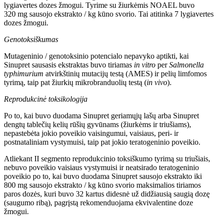
lygiavertes dozes žmogui. Tyrime su žiurkėmis NOAEL buvo
320 mg sausojo ekstrakto / kg kūno svorio. Tai atitinka 7 lygiavertes
dozes žmogui.
Genotoksiškumas
Mutageninio / genotoksinio potencialo nepavyko aptikti, kai
Sinupret sausasis ekstraktas buvo tiriamas
in
vitro
per
Salmonella
typhimurium
atvirkštinių mutacijų testą (AMES) ir pelių limfomos
tyrimą, taip pat žiurkių mikrobranduolių testą (
in
vivo
).
Reprodukcinė toksikologija
Po to, kai buvo duodama Sinupret geriamųjų lašų arba Sinupret
dengtų tablečių kelių rūšių gyvūnams (žiurkėms ir triušiams),
nepastebėta jokio poveikio vaisingumui, vaisiaus, peri- ir
postnataliniam vystymuisi, taip pat jokio teratogeninio poveikio.
Atliekant II segmento reprodukcinio toksiškumo tyrimą su triušiais,
nebuvo poveikio vaisiaus vystymuisi ir neatsirado teratogeninio
poveikio po to, kai buvo duodama Sinupret sausojo ekstrakto iki
800 mg sausojo ekstrakto / kg kūno svorio maksimalios tiriamos
paros dozės, kuri buvo 32 kartus didesnė už didžiausią saugią dozę
(saugumo ribą), pagrįstą rekomenduojama ekvivalentine doze
žmogui.