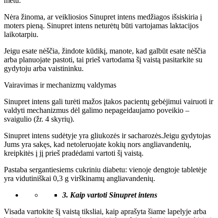
metu.
Nėra žinoma, ar veikliosios Sinupret intens medžiagos išsiskiria į
moters pieną. Sinupret intens neturėtų būti vartojamas laktacijos
laikotarpiu.
Jeigu esate nėščia, žindote kūdikį, manote, kad galbūt esate nėščia
arba planuojate pastoti, tai prieš vartodama šį vaistą pasitarkite su
gydytoju arba vaistininku.
Vairavimas ir mechanizmų valdymas
Sinupret intens gali turėti mažos įtakos pacientų gebėjimui vairuoti ir
valdyti mechanizmus dėl galimo nepageidaujamo poveikio –
svaigulio (žr. 4 skyrių).
Sinupret intens sudėtyje yra gliukozės ir sacharozės.Jeigu gydytojas
Jums yra sakęs, kad netoleruojate kokių nors angliavandenių,
kreipkitės į jį prieš pradėdami vartoti šį vaistą.
Pastaba sergantiesiems cukriniu diabetu: vienoje dengtoje tabletėje
yra vidutiniškai 0,3 g virškinamų angliavandenių.
3.
Kaip vartoti
Sinupret
intens
Visada vartokite šį vaistą tiksliai, kaip aprašyta šiame lapelyje arba