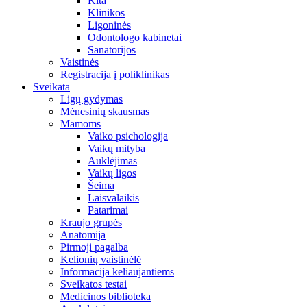
Kita
Klinikos
Ligoninės
Odontologo kabinetai
Sanatorijos
Vaistinės
Registracija į poliklinikas
Sveikata
Ligų gydymas
Mėnesinių skausmas
Mamoms
Vaiko psichologija
Vaikų mityba
Auklėjimas
Vaikų ligos
Šeima
Laisvalaikis
Patarimai
Kraujo grupės
Anatomija
Pirmoji pagalba
Kelionių vaistinėlė
Informacija keliaujantiems
Sveikatos testai
Medicinos biblioteka