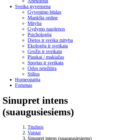
Anekdotai
Sveika gyvensena
Gyvenimo būdas
Mankšta online
Mityba
Gydymo naujienos
Psichologija
Dietos ir sveika mityba
Ekologija ir sveikata
Grožis ir sveikata
Plaukai / makiažas
Sportas ir sveikata
Odos priežiūra
Stilius
Homeopatija
Forumas
Sinupret intens
(suaugusiesiems)
Titulinis
Vaistai
Sinupret intens (suaugusiesiems)