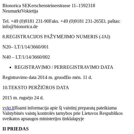
Bionorica SEKerschensteinerstrasse 11–1592318
NeumarktVokietija
Tel. +49 (0)9181 231-90Faks. +49 (0)9181 231-265El. paštas:
info@bionorica.de
8.
REGISTRACIJOS PAŽYMĖJIMO NUMERIS (-IAI)
N20– LT/1/14/3660/001
N40 – LT/1/14/3660/002
REGISTRAVIMO / PERREGISTRAVIMO DATA
Registravimo data 2014 m. gruodžio mėn. 11 d.
10.
TEKSTO PERŽIŪROS DATA
2015 m. rugsėjo 24 d.
vvkt.lt
Išsami informacija apie šį vaistinį preparatą pateikiama
Valstybinės vaistų kontrolės tarnybos prie Lietuvos Respublikos
sveikatos apsaugos ministerijos tinklalapyje
II PRIEDAS