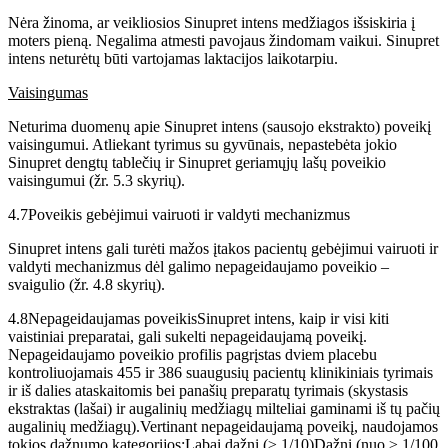
Nėra žinoma, ar veikliosios Sinupret intens medžiagos išsiskiria į
moters pieną. Negalima atmesti pavojaus žindomam vaikui. Sinupret
intens neturėtų būti vartojamas laktacijos laikotarpiu.
Vaisingumas
Neturima duomenų apie Sinupret intens (sausojo ekstrakto) poveikį
vaisingumui. Atliekant tyrimus su gyvūnais, nepastebėta jokio
Sinupret dengtų tablečių ir Sinupret geriamųjų lašų poveikio
vaisingumui (žr. 5.3 skyrių).
4.7
Poveikis gebėjimui vairuoti ir valdyti mechanizmus
Sinupret intens gali turėti mažos įtakos pacientų gebėjimui vairuoti ir
valdyti mechanizmus dėl galimo nepageidaujamo poveikio –
svaigulio (žr. 4.8 skyrių).
4.8
Nepageidaujamas poveikisSinupret intens, kaip ir visi kiti
vaistiniai preparatai, gali sukelti nepageidaujamą poveikį.
Nepageidaujamo poveikio profilis pagrįstas dviem placebu
kontroliuojamais 455 ir 386 suaugusių pacientų klinikiniais tyrimais
ir iš dalies ataskaitomis bei panašių preparatų tyrimais (skystasis
ekstraktas (lašai) ir augalinių medžiagų milteliai gaminami iš tų pačių
augalinių medžiagų).Vertinant nepageidaujamą poveikį, naudojamos
tokios dažnumo kategorijos:Labai dažni (≥ 1/10)Dažni (nuo ≥ 1/100