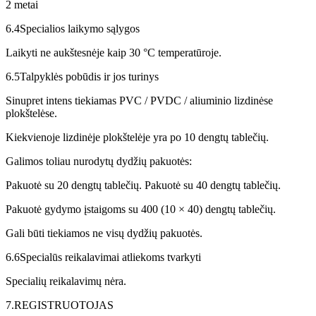
2 metai
6.4
Specialios laikymo sąlygos
Laikyti ne aukštesnėje kaip 30 °C temperatūroje.
6.5
Talpyklės pobūdis ir jos turinys
Sinupret intens tiekiamas PVC / PVDC / aliuminio lizdinėse
plokštelėse.
Kiekvienoje lizdinėje plokštelėje yra po 10 dengtų tablečių.
Galimos toliau nurodytų dydžių pakuotės:
Pakuotė su 20 dengtų tablečių. Pakuotė su 40 dengtų tablečių.
Pakuotė gydymo įstaigoms su 400 (10 × 40) dengtų tablečių.
Gali būti tiekiamos ne visų dydžių pakuotės.
6.6
Specialūs reikalavimai atliekoms tvarkyti
Specialių reikalavimų nėra.
7.
REGISTRUOTOJAS