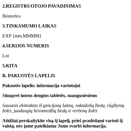
2.
REGISTRUOTOJO
PAVADINIMAS
Bionorica
3.
TINKAMUMO LAIKAS
EXP {mm.MMMM}
4.
SERIJOS NUMERIS
Lot
5.
KITA
B. PAKUOTĖS LAPELIS
Pakuotės lapelis: informacija vartotojui
Sinupret
intens
dengtos tabletės
, suaugusiesiems
Sausasis
ekstraktas iš
gencijonų
šaknų, raktažolių žiedų, rūgštynių
žol
ės
,
juoduogių
šeivamedžių žiedų ir
verbenų
žol
ės
Atidžiai perskaitykite visą šį lapelį, prieš pradėdami vartoti
šį
vaistą, nes jame pateikiama Jums svarbi informacija.