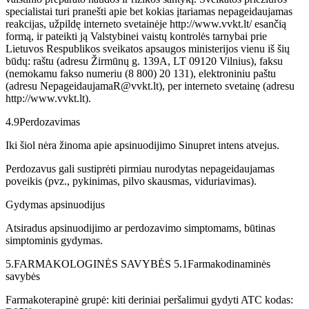
specialistai turi pranešti apie bet kokias įtariamas nepageidaujamas
reakcijas, užpildę interneto svetainėje http://www.vvkt.lt/ esančią
formą, ir pateikti ją Valstybinei vaistų kontrolės tarnybai prie
Lietuvos Respublikos sveikatos apsaugos ministerijos vienu iš šių
būdų: raštu (adresu Žirmūnų g. 139A, LT 09120 Vilnius), faksu
(nemokamu fakso numeriu (8 800) 20 131), elektroniniu paštu
(adresu NepageidaujamaR@vvkt.lt), per interneto svetainę (adresu
http://www.vvkt.lt).
4.9
Perdozavimas
Iki šiol nėra žinoma apie apsinuodijimo Sinupret intens atvejus.
Perdozavus gali sustiprėti pirmiau nurodytas nepageidaujamas
poveikis (pvz., pykinimas, pilvo skausmas, viduriavimas).
Gydymas apsinuodijus
Atsiradus apsinuodijimo ar perdozavimo simptomams, būtinas
simptominis gydymas.
5.
FARMAKOLOGINĖS SAVYBĖS 5.1
Farmakodinaminės
savybės
Farmakoterapinė grupė: kiti deriniai peršalimui gydyti ATC kodas: