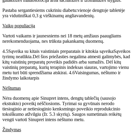
galaktozės malabsorbcija arba sacharazės ir izomaltazės stygius.
Pastaba sergantiesiems cukriniu diabetu:vienoje dengtoje tabletėje
yra vidutiniškai 0,3 g virškinamų angliavandenių.
Vaikų populiacija
Vartoti vaikams ir jaunesniems nei 18 metų amžiaus paaugliams
nerekomenduojama, nes trūksta pakankamų duomenų.
4.5
Sąveika su kitais vaistiniais preparatais ir kitokia sąveikaSąveikos
tyrimų neatlikta.Dėl šios priežasties negalima atmesti galimybės, kad
kitų vaistinių preparatų poveikis padidės arba sumažės. Dėl kitų
vaistinių preparatų, kurių terapinis indeksas siauras, vartojimo vienu
metu turi būti sprendžiama atskirai. 4.6
Vaisingumas, nėštumo ir
žindymo laikotarpis
Nėštumas
Nėra duomenų apie Sinupret intens, dengtų tablečių (sausojo
ekstrakto) poveikį nėščiosioms. Tyrimai su gyvūnais nerodo
tiesioginio ar netiesioginio kenksmingo poveikio reprodukcinio
toksiškumo atžvilgiu (žr. 5.3 skyrių). Saugos sumetimais reikėtų
vengti vartoti Sinupret intens nėštumo metu.
Žindymas