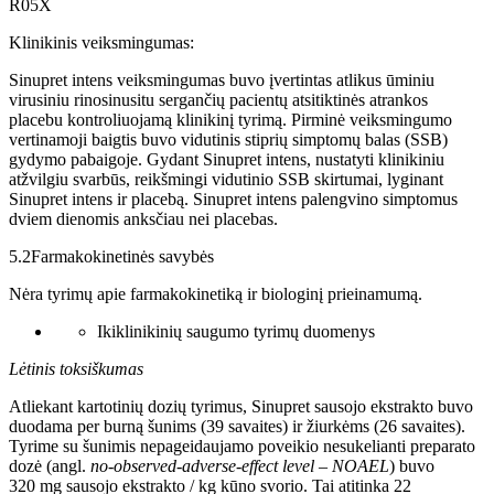
R05X
Klinikinis veiksmingumas:
Sinupret intens veiksmingumas buvo įvertintas atlikus ūminiu
virusiniu rinosinusitu sergančių pacientų atsitiktinės atrankos
placebu kontroliuojamą klinikinį tyrimą. Pirminė veiksmingumo
vertinamoji baigtis buvo vidutinis stiprių simptomų balas (SSB)
gydymo pabaigoje. Gydant Sinupret intens, nustatyti klinikiniu
atžvilgiu svarbūs, reikšmingi vidutinio SSB skirtumai, lyginant
Sinupret intens ir placebą. Sinupret intens palengvino simptomus
dviem dienomis anksčiau nei placebas.
5.2
Farmakokinetinės savybės
Nėra tyrimų apie farmakokinetiką ir biologinį prieinamumą.
Ikiklinikinių saugumo tyrimų duomenys
Lėtinis
toksiškumas
Atliekant kartotinių dozių tyrimus, Sinupret sausojo ekstrakto buvo
duodama per burną šunims (39 savaites) ir žiurkėms (26 savaites).
Tyrime su šunimis nepageidaujamo poveikio nesukelianti preparato
dozė (angl.
no-observed-adverse-effect
level
– NOAEL
) buvo
320 mg sausojo ekstrakto / kg kūno svorio. Tai atitinka 22