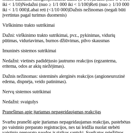
iki < 1/10)Nedažni (nuo ≥ 1/1 000 iki < 1/100)Reti (nuo ≥ 1/10 000
iki < 1/1 000)Labai reti (<1/10 000)Dažnis nežinomas (negali būti
įvertintas pagal turimus duomenis)
Virškinimo trakto sutrikimai
Dažni: virškinimo trakto sutrikimai, pvz., pykinimas, vidurių
pūtimas, viduriavimas, burnos džiūvimas, pilvo skausmas
Imuninės sistemos sutrikimai
Nedažni: vietinės padidėjusio jautrumo reakcijos (egzantema,
eritema, odos ar akių niežėjimas).
Dažnis nežinomas: sisteminės alerginės reakcijos (angioneurozinė
edema, dispnėja, veido patinimas).
Nervų sistemos sutrikimai
Nedažni: svaigulys
Pranešimas apie įtariamas nepageidaujamas reakcijas
Svarbu pranešti apie įtariamas nepageidaujamas reakcijas, pastebėtas
po vaistinio preparato registracijos, nes tai leidžia nuolat stebėti
vaistinio preparato naudos ir rizikos santykį. Sveikatos priežiūros