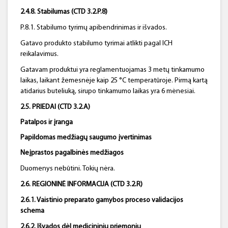
2.4.8. Stabilumas (CTD 3.2.P.8)
P.8.1. Stabilumo tyrimų apibendrinimas ir išvados.
Gatavo produkto stabilumo tyrimai atlikti pagal ICH
reikalavimus.
Gatavam produktui yra reglamentuojamas 3 metų tinkamumo
laikas, laikant žemesnėje kaip 25 °C temperatūroje. Pirmą kartą
atidarius buteliuką, sirupo tinkamumo laikas yra 6 mėnesiai.
2.5. PRIEDAI (CTD 3.2.A)
Patalpos ir įranga
Papildomas medžiagų saugumo įvertinimas
Neįprastos pagalbinės medžiagos
Duomenys nebūtini. Tokių nėra.
2.6. REGIONINĖ INFORMACIJA (CTD 3.2.R)
2.6.1. Vaistinio preparato gamybos proceso validacijos
schema
2.6.2. Išvados dėl medicininių priemonių