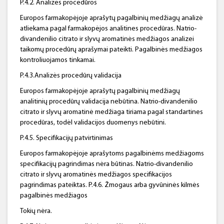
P.4.2. Analizės procedūros
Europos farmakopėjoje aprašytų pagalbinių medžiagų analizė
atliekama pagal farmakopėjos analitines procedūras. Natrio-
divandenilio citrato ir slyvų aromatinės medžiagos analizei
taikomų procedūrų aprašymai pateikti. Pagalbinės medžiagos
kontroliuojamos tinkamai.
P.4.3.Analizės procedūrų validacija
Europos farmakopėjoje aprašytų pagalbinių medžiagų
analitinių procedūrų validacija nebūtina. Natrio-divandenilio
citrato ir slyvų aromatinė medžiaga tiriama pagal standartines
procedūras, todėl validacijos duomenys nebūtini.
P.4.5. Specifikacijų patvirtinimas
Europos farmakopėjoje aprašytoms pagalbinėms medžiagoms
specifikacijų pagrindimas nėra būtinas. Natrio-divandenilio
citrato ir slyvų aromatinės medžiagos specifikacijos
pagrindimas pateiktas. P.4.6. Žmogaus arba gyvūninės kilmės
pagalbinės medžiagos
Tokių nėra.