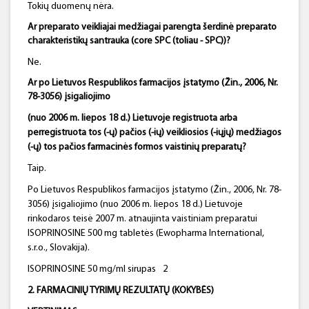
Tokių duomenų nėra.
Ar preparato veikliajai medžiagai parengta šerdinė preparato
charakteristikų santrauka (core SPC (toliau - SPC))?
Ne.
Ar po Lietuvos Respublikos farmacijos įstatymo (Žin., 2006, Nr.
78-3056) įsigaliojimo
(nuo 2006 m. liepos 18 d.) Lietuvoje registruota arba
perregistruota tos (-ų) pačios (-ių) veikliosios (-iųjų) medžiagos
(-ų) tos pačios farmacinės formos vaistinių preparatų?
Taip.
Po Lietuvos Respublikos farmacijos įstatymo (Žin., 2006, Nr. 78-
3056) įsigaliojimo (nuo 2006 m. liepos 18 d.) Lietuvoje
rinkodaros teisė 2007 m. atnaujinta vaistiniam preparatui
ISOPRINOSINE 500 mg tabletės (Ewopharma International,
s.r.o., Slovakija).
ISOPRINOSINE 50 mg/ml sirupas
2
2. FARMACINIŲ TYRIMŲ REZULTATŲ (KOKYBĖS)