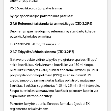
Duomenys pateikti.
P.5.6.Specifikacijos (jų) patvirtinimas
Byloje specifikacijos patvirtinimas pateiktas.
2.4.6. Referenciniai standartai ar medžiagos (CTD 3.2.P.6)
Duomenys apie naudojamų referencinių standartų kokybę
pateikti. Jų kokybė priimtina.
ISOPRINOSINE 50 mg/ml sirupas
6
2.4.7. Talpyklės/uždorio sistema (CTD 3.2.P.7)
Gatavo produkto vidinė talpyklė yra gintaro spalvos (III tipo)
stiklo buteliukas. Kiekviename buteliuke yra 150 ml sirupo.
Buteliukas uždarytas vaikų sunkiai atidaromu uždoriu (DTPE ir
polipropileno homopolimero (PPH)) su apsauginiu MTPE
žiedu. Sirupo dozavimui skirtas baltas polistirolo matavimo
šaukštas. Šaukštas sugraduotas 1,25 ml, 2,5 ml ir 5 ml intervale.
Sirupo buteliukas su matavimo šaukštu ir pakuotės lapeliu yra
supakuotas kartono dėžutėje.
Pakuotės kokybė atitinka Europos farmakopėjos bei EK
reglamento reikalavimams.