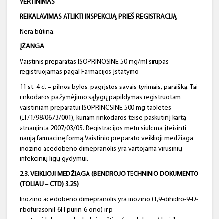
VERTINIMAS
REIKALAVIMAS ATLIKTI INSPEKCIJĄ PRIEŠ REGISTRACIJĄ
Nėra būtina.
ĮŽANGA
Vaistinis preparatas ISOPRINOSINE 50 mg/ml sirupas
registruojamas pagal Farmacijos įstatymo
11 st. 4 d. – pilnos bylos, pagrįstos savais tyrimais, paraišką. Tai
rinkodaros pažymėjimo sąlygų papildymas registruotam
vaistiniam preparatui ISOPRINOSINE 500 mg tabletės
(LT/1/98/0673/001), kuriam rinkodaros teisė paskutinį kartą
atnaujinta 2007/03/05. Registracijos metu siūloma įteisinti
naują farmacinę formą.Vaistinio preparato veiklioji medžiaga
inozino acedobeno dimepranolis yra vartojama virusinių
infekcinių ligų gydymui.
2.3. VEIKLIOJI MEDŽIAGA (BENDROJO TECHNINIO DOKUMENTO
(TOLIAU – CTD) 3.2S)
Inozino acedobeno dimepranolis yra inozino (1,9-dihidro-9-D-
ribofurasonil-6H-purin-6-ono) ir p-