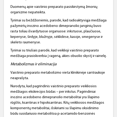
Duomenų apie vaistinio preparato pasiskirstymą žmonių
organizme nepateikta.
Tyrimai su beždžionėmis, parodė, kad radioaktyviąja medžiaga
pažymėtų inozino acedobeno dimepranolio junginių buvo
rasta toliau išvardytuose organuose: inkstuose, plaučiuose,
kepenyse, širdyje, blužnyje, sėklidėse, kasoje, smegenyse ir
skeleto raumenyse.
Tyrimai su triušiais parodė, kad veiklioji vaistinio preparato
medžiaga prasiskverbia į rageną, akies obuolio skystį ir rainelę.
Metabolizmas ir eliminacija
Vaistinio preparato metabolizmo vieta klinikinėje santraukoje
neaprašyta.
Nurodyta, kad pagrindinis vaistinio preparato veikliosios
medžiagos ekskrecijos būdas – per inkstus. Pagrindiniai
inozino acedobeno dimepranolio metabolitai yra šlapimo
rūgštis, ksantinas ir hipoksantinas. Kitų veikliosios medžiagos
komponentų metabolitai, išskiriami su šlapimu oksidinimo
būdu susidariusio metabolitoa p-acetamido-benzoinės