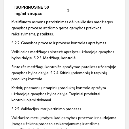
ISOPRINOSINE 50
3
mg/ml sirupas
Kvalifikuoto asmens patvirtinimas dėl veikliosios medžiagos
gamybos proceso atitikimo geros gamybos praktikos
reikalavimams, pateiktas.
S.2.2. Gamybos proceso ir proceso kontrolės aprašymas.
Veikliosios medžiagos sintezė aprašyta uždarojoje gamybos
bylos dalyje. S.2.3. Medžiagų kontrolė
Sintezės medžiagų kontrolės aprašymas pateiktas uždarojoje
gamybos bylos dalyje. S.2.4. Kritinių priemonių ir tarpinių
produktų kontrolė
Kritinių priemonių ir tarpinių produktų kontrolė aprašyta
uždarojoje gamybos bylos dalyje. Tarpiniai produktai
kontroliuojami tinkamai.
S.2.5. Validacijos ir/ar įvertinimo procesas
Validacijos metu įrodyta, kad gamybos procesas ir naudojama
įranga užtikrina proceso atsikartojamumą ir atitikimą