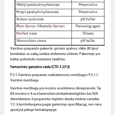
Vaistinio preparato pakuotė: gintaro spalvos stiklo (III tipo)
buteliukas su vaikų sunkiai atidaromu uždoriu. Pakuotėje yra
baltas polistirolo matavimo šaukštas.
Farmacinės gamybos raida (CTD 3.2.P.2)
P.2.1. Vaistinio preparato sudedamosios medžiagos P.2.1.1.
Vaistinė medžiaga
Vaistinė medžiaga yra inozino acedobeno dimepranolis. Tai
ßß-inozino ir 4-acetaminobenzenkarboksirūgšties bei N,N
dimetilamino-2-propanolio rūgšties druska moliniu santykiu
1:3. Ji kontroliuojama pagal gamintojo specifikaciją, nes nėra
aprašyta jokioje farmakopėjoje.