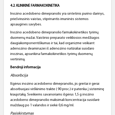
4.2. KLINIKINĖ FARMAKOKINETIKA
Inozino acedobeno dimepranolis yra sintetinis purino darinys,
priešvirusinis vaistas, stiprinantis imuninės sistemos
apsaugines savybes.
Inozino acedobeno dimepranolio farmakokinetikos tyrimų
duomenų mažai. Vaistinio preparato veikliosios medžiagos
daugiakomponentiškumas ir tai, kad organizme veikiant
adenozino deaminazei iš adenozino natūraliai susidaro
inozinas, apsunkina farmakokinetikos tyrimų duomenų
vertinimą.
Bendroji informacija
Absorbcija
Išgėrus inozino acedobeno dimepranolio, jis greitai ir gerai
absorbuojasi virškinimo trakte ( 90 proc.) ir patenka į sisteminę
kraujotaką. Sveikiems savanoriams išgėrus 1,5 g inozino
acedobeno dimepranolio maksimali koncentracija susidarė
maždaug po 1 valandos ir siekė 0,6 mg/ml.
Pasiskirstymas