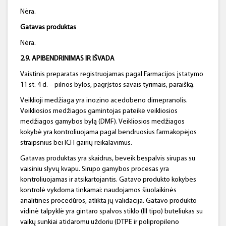
Nėra.
Gatavas produktas
Nėra.
2.9. APIBENDRINIMAS IR IŠVADA
Vaistinis preparatas registruojamas pagal Farmacijos įstatymo
11 st. 4 d. – pilnos bylos, pagrįstos savais tyrimais, paraišką.
Veiklioji medžiaga yra inozino acedobeno dimepranolis.
Veikliosios medžiagos gamintojas pateikė veikliosios
medžiagos gamybos bylą (DMF). Veikliosios medžiagos
kokybė yra kontroliuojama pagal bendruosius farmakopėjos
straipsnius bei ICH gairių reikalavimus.
Gatavas produktas yra skaidrus, beveik bespalvis sirupas su
vaisiniu slyvų kvapu. Sirupo gamybos procesas yra
kontroliuojamas ir atsikartojantis. Gatavo produkto kokybės
kontrolė vykdoma tinkamai: naudojamos šiuolaikinės
analitinės procedūros, atlikta jų validacija. Gatavo produkto
vidinė talpyklė yra gintaro spalvos stiklo (III tipo) buteliukas su
vaikų sunkiai atidaromu uždoriu (DTPE ir polipropileno