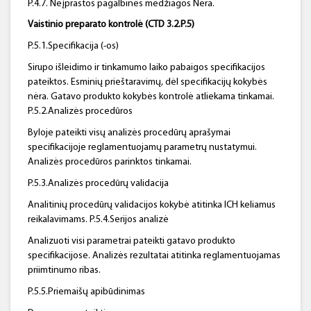
P.4.7. Neįprastos pagalbinės medžiagos Nėra.
Vaistinio preparato kontrolė (CTD 3.2.P.5)
P.5.1.Specifikacija (-os)
Sirupo išleidimo ir tinkamumo laiko pabaigos specifikacijos
pateiktos. Esminių prieštaravimų, dėl specifikacijų kokybės
nėra. Gatavo produkto kokybės kontrolė atliekama tinkamai.
P.5.2.Analizės procedūros
Byloje pateikti visų analizės procedūrų aprašymai
specifikacijoje reglamentuojamų parametrų nustatymui.
Analizės procedūros parinktos tinkamai.
P.5.3.Analizės procedūrų validacija
Analitinių procedūrų validacijos kokybė atitinka ICH keliamus
reikalavimams. P.5.4.Serijos analizė
Analizuoti visi parametrai pateikti gatavo produkto
specifikacijose. Analizės rezultatai atitinka reglamentuojamas
priimtinumo ribas.
P.5.5.Priemaišų apibūdinimas