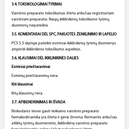
3.4. TOKSIKOLOGINIAI TYRIMAI
Vaistinio preparato toksiškumas ištirta anksčiau registruotam
vaistiniam preparatui. Naujų ikiklinikinių toksiškumo tyrimų
duomenų nepateikta.
3.5. KOMENTARAI DĖL SPC, PAKUOTĖS ŽENKLINIMO IR LAPELIO
PCS 5.3 skyriuje pateikti esminiai ikiklinikinių tyrimų duomenys
atspindi ikiklinikinio toksiškumo aspektus.
3.6. KLAUSIMAI DĖL IKIKLINIKINĖS DALIES
Esminiai prieštaravimai
Esminių prieštaravimų nėra.
Kiti klausimai
Kitų klausimų nėra.
3.7. APIBENDRINIMAS IR IŠVADA
Rinkodaros teisei gauti teikiamo vaistinio preparato
farmakodinamika yra ištirta ir gerai žinoma. Remiantis anksčiau
atliktų tyrimų duomenimis, ikiklinikinę vaistinio preparato