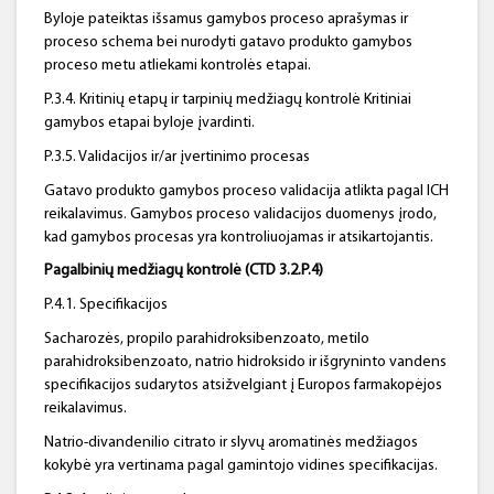
Byloje pateiktas išsamus gamybos proceso aprašymas ir
proceso schema bei nurodyti gatavo produkto gamybos
proceso metu atliekami kontrolės etapai.
P.3.4. Kritinių etapų ir tarpinių medžiagų kontrolė Kritiniai
gamybos etapai byloje įvardinti.
P.3.5. Validacijos ir/ar įvertinimo procesas
Gatavo produkto gamybos proceso validacija atlikta pagal ICH
reikalavimus. Gamybos proceso validacijos duomenys įrodo,
kad gamybos procesas yra kontroliuojamas ir atsikartojantis.
Pagalbinių medžiagų kontrolė (CTD 3.2.P.4)
P.4.1. Specifikacijos
Sacharozės, propilo parahidroksibenzoato, metilo
parahidroksibenzoato, natrio hidroksido ir išgryninto vandens
specifikacijos sudarytos atsižvelgiant į Europos farmakopėjos
reikalavimus.
Natrio-divandenilio citrato ir slyvų aromatinės medžiagos
kokybė yra vertinama pagal gamintojo vidines specifikacijas.