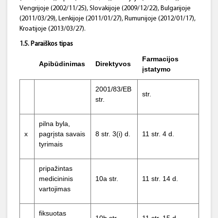
Vengrijoje (2002/11/25), Slovakijoje (2009/12/22), Bulgarijoje
(2011/03/29), Lenkijoje (2011/01/27), Rumunijoje (2012/01/17),
Kroatijoje (2013/03/27).
1.5. Paraiškos tipas
Farmacijos
Apibūdinimas
Direktyvos
įstatymo
2001/83/EB
str.
str.
pilna byla,
x
pagrįsta savais
8 str. 3(i) d.
11 str. 4 d.
tyrimais
pripažintas
medicininis
10a str.
11 str. 14 d.
vartojimas
fiksuotas