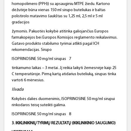
homopolimero (PPH)) su apsauginiu MTPE žiedu. Kartono
dėžutėje būna vienas 150 ml sirupo buteliukas ir baltas
polistirolo matavimo šaukštas su 1,25 ml, 2,5 ml ir 5 ml
gradacijos
žymomis. Pakuotės kokybė atitinka galiojančius Europos
farmakopėjos bei Europos Komisijos reglamento reikalavimus.
Gatavo produkto stabilumo tyrimai atlikti pagal ICH
rekomendacijas. Sirupo
ISOPRINOSINE 50 mg/ml sirupas
7
tinkamumo laikas – 3 metai. Jį reikia laikyti žemesnėje kaip 25
C temperatūroje. Pirmą kartą atidarius buteliuką, sirupas tinka
vartoti 6 mėnesius.
Išvada
Kokybės dalies duomenimis, ISOPRINOSINE 50 mg/ml sirupui
rinkodaros teisę suteikti galima.
ISOPRINOSINE 50 mg/ml sirupas
8
3. IKIKLINIKINIŲ TYRIMŲ REZULTATŲ (IKIKLINIKINIO SAUGUMO)