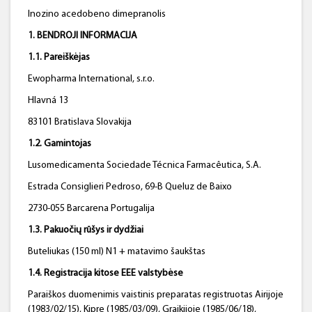
Inozino acedobeno dimepranolis
1. BENDROJI INFORMACIJA
1.1. Pareiškėjas
Ewopharma International, s.r.o.
Hlavná 13
83101 Bratislava Slovakija
1.2. Gamintojas
Lusomedicamenta Sociedade Técnica Farmacêutica, S.A.
Estrada Consiglieri Pedroso, 69-B Queluz de Baixo
2730-055 Barcarena Portugalija
1.3. Pakuočių rūšys ir dydžiai
Buteliukas (150 ml) N1 + matavimo šaukštas
1.4. Registracija kitose EEE valstybėse
Paraiškos duomenimis vaistinis preparatas registruotas Airijoje
(1983/02/15), Kipre (1985/03/09), Graikijoje (1985/06/18),