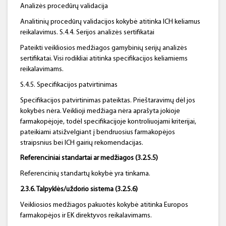
Analizės procedūrų validacija
Analitinių procedūrų validacijos kokybė atitinka ICH keliamus
reikalavimus. S.4.4. Serijos analizės sertifikatai
Pateikti veikliosios medžiagos gamybinių serijų analizės
sertifikatai. Visi rodikliai atitinka specifikacijos keliamiems
reikalavimams.
S.4.5. Specifikacijos patvirtinimas
Specifikacijos patvirtinimas pateiktas. Prieštaravimų dėl jos
kokybės nėra. Veiklioji medžiaga nėra aprašyta jokioje
farmakopėjoje, todėl specifikacijoje kontroliuojami kriterijai,
pateikiami atsižvelgiant į bendruosius farmakopėjos
straipsnius bei ICH gairių rekomendacijas.
Referenciniai standartai ar medžiagos (3.2.S.5)
Referencinių standartų kokybė yra tinkama.
2.3.6. Talpyklės/uždorio sistema (3.2.S.6)
Veikliosios medžiagos pakuotės kokybė atitinka Europos
farmakopėjos ir EK direktyvos reikalavimams.