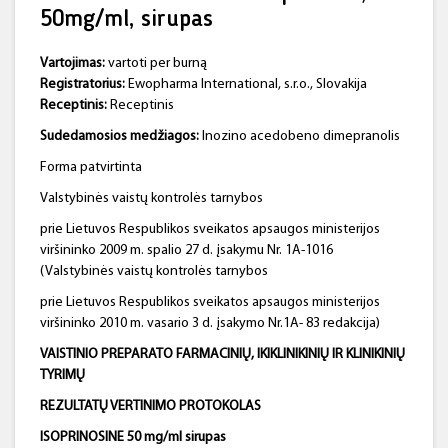
50mg/ml, sirupas
Vartojimas:
vartoti per burną
Registratorius:
Ewopharma International, s.r.o., Slovakija
Receptinis:
Receptinis
Sudedamosios medžiagos:
Inozino acedobeno dimepranolis
Forma patvirtinta
Valstybinės vaistų kontrolės tarnybos
prie Lietuvos Respublikos sveikatos apsaugos ministerijos
viršininko 2009 m. spalio 27 d. įsakymu Nr. 1A-1016
(Valstybinės vaistų kontrolės tarnybos
prie Lietuvos Respublikos sveikatos apsaugos ministerijos
viršininko 2010 m. vasario 3 d. įsakymo Nr.1A- 83 redakcija)
VAISTINIO PREPARATO FARMACINIŲ, IKIKLINIKINIŲ IR KLINIKINIŲ
TYRIMŲ
REZULTATŲ VERTINIMO PROTOKOLAS
ISOPRINOSINE 50 mg/ml sirupas