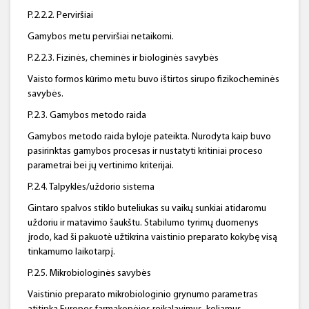
P.2.2.2. Perviršiai
Gamybos metu perviršiai netaikomi.
P.2.2.3. Fizinės, cheminės ir biologinės savybės
Vaisto formos kūrimo metu buvo ištirtos sirupo fizikocheminės
savybės.
P.2.3. Gamybos metodo raida
Gamybos metodo raida byloje pateikta. Nurodyta kaip buvo
pasirinktas gamybos procesas ir nustatyti kritiniai proceso
parametrai bei jų vertinimo kriterijai.
P.2.4. Talpyklės/uždorio sistema
Gintaro spalvos stiklo buteliukas su vaikų sunkiai atidaromu
uždoriu ir matavimo šaukštu. Stabilumo tyrimų duomenys
įrodo, kad ši pakuotė užtikrina vaistinio preparato kokybę visą
tinkamumo laikotarpį.
P.2.5. Mikrobiologinės savybės
Vaistinio preparato mikrobiologinio grynumo parametras