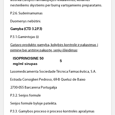
atitinka Europos farmakopėjos reikalavimus, keliamus
nesteriliems skystiems per burną vartojamiems preparatams.
P.2.6. Suderinamumas
Duomenys nebūtini.
Gamyba (CTD 3.2.P.3)
P.3.1.Gamintojas (i)
Gatavo produkto gamyba, kokybės kontrolė ir pakavimas į
pirminę bei antrinę pakuotę, serijų išleidimas
:
ISOPRINOSINE 50
5
mg/ml sirupas
Lusomedicamenta Sociedade Técnica Farmacêutica, S.A.
Estrada Consiglieri Pedroso, 69-B Queluz de Baixo
2730-055 Barcarena Portugalija
P.3.2. Serijos formulė
Serijos formulė byloje pateikta.
P.3.3. Gamybos proceso ir proceso kontrolės aprašymas