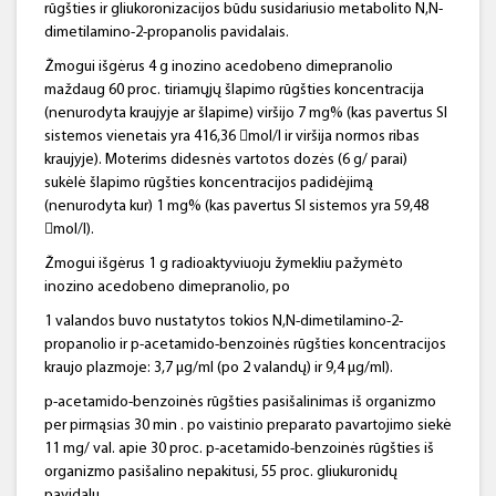
rūgšties ir gliukoronizacijos būdu susidariusio metabolito N,N-
dimetilamino-2-propanolis pavidalais.
Žmogui išgėrus 4 g inozino acedobeno dimepranolio
maždaug 60 proc. tiriamųjų šlapimo rūgšties koncentracija
(nenurodyta kraujyje ar šlapime) viršijo 7 mg% (kas pavertus SI
sistemos vienetais yra 416,36 mol/l ir viršija normos ribas
kraujyje). Moterims didesnės vartotos dozės (6 g/ parai)
sukėlė šlapimo rūgšties koncentracijos padidėjimą
(nenurodyta kur) 1 mg% (kas pavertus SI sistemos yra 59,48
mol/l).
Žmogui išgėrus 1 g radioaktyviuoju žymekliu pažymėto
inozino acedobeno dimepranolio, po
1 valandos buvo nustatytos tokios N,N-dimetilamino-2-
propanolio ir p-acetamido-benzoinės rūgšties koncentracijos
kraujo plazmoje: 3,7 μg/ml (po 2 valandų) ir 9,4 μg/ml).
p-acetamido-benzoinės rūgšties pasišalinimas iš organizmo
per pirmąsias 30 min . po vaistinio preparato pavartojimo siekė
11 mg/ val. apie 30 proc. p-acetamido-benzoinės rūgšties iš
organizmo pasišalino nepakitusi, 55 proc. gliukuronidų
pavidalu.