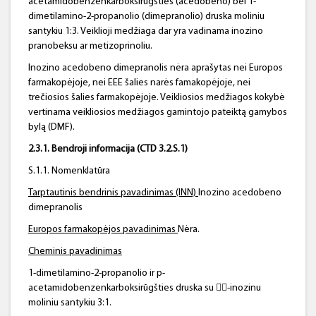
acetamidobenzenkarboksirūgšties (acedobeno) bei 1-
dimetilamino-2-propanolio (dimepranolio) druska moliniu
santykiu 1:3. Veiklioji medžiaga dar yra vadinama inozino
pranobeksu ar metizoprinoliu.
Inozino acedobeno dimepranolis nėra aprašytas nei Europos
farmakopėjoje, nei EEE šalies narės famakopėjoje, nei
trečiosios šalies farmakopėjoje. Veikliosios medžiagos kokybė
vertinama veikliosios medžiagos gamintojo pateiktą gamybos
bylą (DMF).
2.3.1. Bendroji informacija (CTD 3.2.S.1)
S.1.1. Nomenklatūra
Tarptautinis bendrinis pavadinimas (INN)
Inozino acedobeno
dimepranolis
Europos farmakopėjos pavadinimas
Nėra.
Cheminis pavadinimas
1-dimetilamino-2-propanolio ir p-
acetamidobenzenkarboksirūgšties druska su -inozinu
moliniu santykiu 3:1.