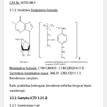
CAS Nr.
36703-88-5
S.1.2. Struktūra
Struktūrinė formulė:
Molekulinė formulė:
C10H12N4O5 : C14H22N2O4 (1:3)
Santykinė molekulinė masė
: 268,23 : [282,33]3 S.1.3.
Bendrosios savybės
Balti, praktiškai bekvapiai, kristaliniai milteliai lengvai tirpūs
vandenyje.
2.3.2. Gamyba (CTD 3.2.S.2)
S.2.1. Gamintojas (-ai)