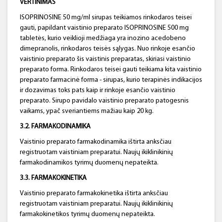
VERTINIMAS
ISOPRINOSINE 50 mg/ml sirupas teikiamos rinkodaros teisei
gauti, papildant vaistinio preparato ISOPRINOSINE 500 mg
tabletės, kurio veiklioji medžiaga yra inozino acedobeno
dimepranolis, rinkodaros teisės sąlygas. Nuo rinkoje esančio
vaistinio preparato šis vaistinis preparatas, skiriasi vaistinio
preparato forma. Rinkodaros teisei gauti teikiama kita vaistinio
preparato farmacinė forma - sirupas, kurio terapinės indikacijos
ir dozavimas toks pats kaip ir rinkoje esančio vaistinio
preparato. Sirupo pavidalo vaistinio preparato patogesnis
vaikams, ypač sveriantiems mažiau kaip 20 kg.
3.2. FARMAKODINAMIKA
Vaistinio preparato farmakodinamika ištirta anksčiau
registruotam vaistiniam preparatui. Naujų ikiklinikinių
farmakodinamikos tyrimų duomenų nepateikta.
3.3. FARMAKOKINETIKA
Vaistinio preparato farmakokinetika ištirta anksčiau
registruotam vaistiniam preparatui. Naujų ikiklinikinių
farmakokinetikos tyrimų duomenų nepateikta.