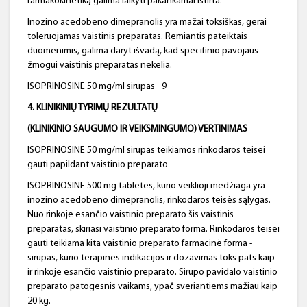
farmakokinetiką galima laikyti pakankamai ištirta.
Inozino acedobeno dimepranolis yra mažai toksiškas, gerai
toleruojamas vaistinis preparatas. Remiantis pateiktais
duomenimis, galima daryt išvadą, kad specifinio pavojaus
žmogui vaistinis preparatas nekelia.
ISOPRINOSINE 50 mg/ml sirupas
9
4. KLINIKINIŲ TYRIMŲ REZULTATŲ
(KLINIKINIO SAUGUMO IR VEIKSMINGUMO) VERTINIMAS
ISOPRINOSINE 50 mg/ml sirupas teikiamos rinkodaros teisei
gauti papildant vaistinio preparato
ISOPRINOSINE 500 mg tabletės, kurio veiklioji medžiaga yra
inozino acedobeno dimepranolis, rinkodaros teisės sąlygas.
Nuo rinkoje esančio vaistinio preparato šis vaistinis
preparatas, skiriasi vaistinio preparato forma. Rinkodaros teisei
gauti teikiama kita vaistinio preparato farmacinė forma -
sirupas, kurio terapinės indikacijos ir dozavimas toks pats kaip
ir rinkoje esančio vaistinio preparato. Sirupo pavidalo vaistinio
preparato patogesnis vaikams, ypač sveriantiems mažiau kaip
20 kg.