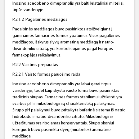
Inozino acedobeno dimepranolis yra balti kristaliniai milteliai,
tirpūs vandenyje.
P.2.1.2. Pagalbinės medžiagos
Pagalbinės medžiagos buvo pasirinktos atsižvelgiant į
gaminamos farmacinės formos ypatumus. Visos pagalbinės
medžiagos, išskyrus slyvų aromatinę medžiagą ir natrio-
divandenilio citratą, yra kontroliuojamos pagal Europos
farmakopėjos reikalavimus.
P.2.2. Vaistinis preparatas
P.2.2.1. Vaisto formos paruošimo raida
Inozino acedobeno dimepranolis yra labai gerai tirpus
vandenyje, todėl kaip skysta vaisto forma buvo pasirinktas
tradicinis sirupas. Farmacinės formos stabilumui užtikrinti yra
svarbus pH ir mikrobiologinių charakteristikų palaikymas.
Sirupo pH palaikymui buvo pritaikyta buferinė sistema iš natrio
hidroksido ir natrio-divandenilio citrato. Mikrobiologinis
užterštumas yra ribojamas konservantais. Sirupo skoniui
koreguoti buvo pasirinkta slyvų (mirabelės) aromatinė
medžiaga.