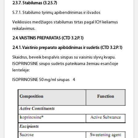
2.3.7. Stabilumas (3.2.S.7)
S.7.1. Stabilumo tyrimų apibendrinimas ir išvados
Veikliosios medžiagos stabilumas tirtas pagal ICH keliamus
reikalavimus.
2.4. VAISTINIS PREPARATAS (CTD 3.2.P.1)
2.4.1. Vaistinio preparato apibūdinimas ir sudėtis (CTD 3.2.P.1)
Skaidrus, beveik bespalvis sirupas su vaisiniu slyvų kvapu.
ISOPRINOSINE sirupo sudėtis pateikiama žemiau esančioje
lentelėje:
ISOPRINOSINE 50 mg/ml sirupas
4