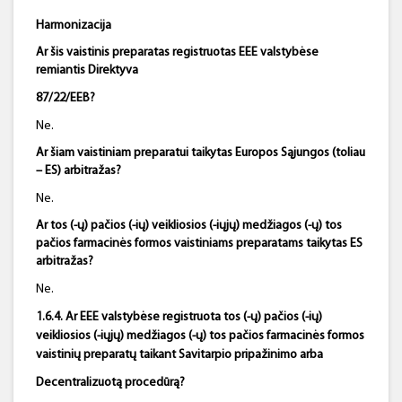
Harmonizacija
Ar šis vaistinis preparatas registruotas EEE valstybėse
remiantis Direktyva
87/22/EEB?
Ne.
Ar šiam vaistiniam preparatui taikytas Europos Sąjungos (toliau
– ES) arbitražas?
Ne.
Ar tos (-ų) pačios (-ių) veikliosios (-iųjų) medžiagos (-ų) tos
pačios farmacinės formos vaistiniams preparatams taikytas ES
arbitražas?
Ne.
1.6.4. Ar EEE valstybėse registruota tos (-ų) pačios (-ių)
veikliosios (-iųjų) medžiagos (-ų) tos pačios farmacinės formos
vaistinių preparatų taikant Savitarpio pripažinimo arba
Decentralizuotą procedūrą?