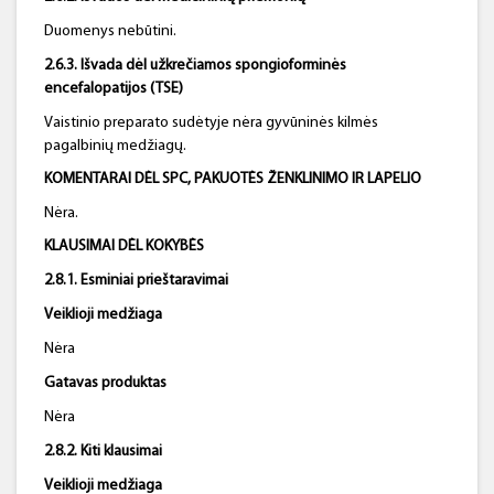
Duomenys nebūtini.
2.6.3. Išvada dėl užkrečiamos spongioforminės
encefalopatijos (TSE)
Vaistinio preparato sudėtyje nėra gyvūninės kilmės
pagalbinių medžiagų.
KOMENTARAI DĖL SPC, PAKUOTĖS ŽENKLINIMO IR LAPELIO
Nėra.
KLAUSIMAI DĖL KOKYBĖS
2.8.1. Esminiai prieštaravimai
Veiklioji medžiaga
Nėra
Gatavas produktas
Nėra
2.8.2. Kiti klausimai
Veiklioji medžiaga