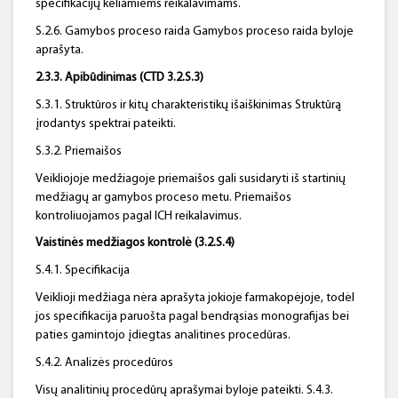
specifikacijų keliamiems reikalavimams.
S.2.6. Gamybos proceso raida Gamybos proceso raida byloje
aprašyta.
2.3.3. Apibūdinimas (CTD 3.2.S.3)
S.3.1. Struktūros ir kitų charakteristikų išaiškinimas Struktūrą
įrodantys spektrai pateikti.
S.3.2. Priemaišos
Veikliojoje medžiagoje priemaišos gali susidaryti iš startinių
medžiagų ar gamybos proceso metu. Priemaišos
kontroliuojamos pagal ICH reikalavimus.
Vaistinės medžiagos kontrolė (3.2.S.4)
S.4.1. Specifikacija
Veiklioji medžiaga nėra aprašyta jokioje farmakopėjoje, todėl
jos specifikacija paruošta pagal bendrąsias monografijas bei
paties gamintojo įdiegtas analitines procedūras.
S.4.2. Analizės procedūros
Visų analitinių procedūrų aprašymai byloje pateikti. S.4.3.