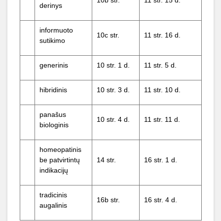
10b str.
11 str. 15 d.
derinys
informuoto
10c str.
11 str. 16 d.
sutikimo
generinis
10 str. 1 d.
11 str. 5 d.
hibridinis
10 str. 3 d.
11 str. 10 d.
panašus
10 str. 4 d.
11 str. 11 d.
biologinis
homeopatinis
be patvirtintų
14 str.
16 str. 1 d.
indikacijų
tradicinis
16b str.
16 str. 4 d.
augalinis