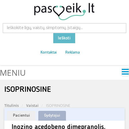
Ieškoti
Kontaktai
Reklama
MENIU
ISOPRINOSINE
Titulinis
Vaistai
ISOPRINOSINE
Pacientui
Gydytojui
Inozino acedobeno dimepranolis,