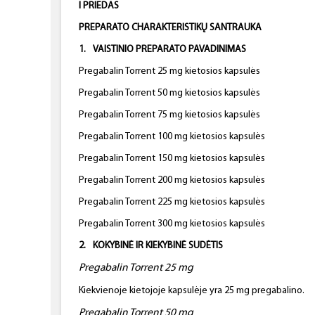
I PRIEDAS
PREPARATO CHARAKTERISTIKŲ SANTRAUKA
1.
VAISTINIO PREPARATO PAVADINIMAS
Pregabalin Torrent 25 mg kietosios kapsulės
Pregabalin Torrent 50 mg kietosios kapsulės
Pregabalin Torrent 75 mg kietosios kapsulės
Pregabalin Torrent 100 mg kietosios kapsulės
Pregabalin Torrent 150 mg kietosios kapsulės
Pregabalin Torrent 200 mg kietosios kapsulės
Pregabalin Torrent 225 mg kietosios kapsulės
Pregabalin Torrent 300 mg kietosios kapsulės
2.
KOKYBINĖ IR KIEKYBINĖ SUDĖTIS
Pregabalin
Torrent
25
mg
Kiekvienoje kietojoje kapsulėje yra 25 mg pregabalino.
Pregabalin
Torrent
50
mg