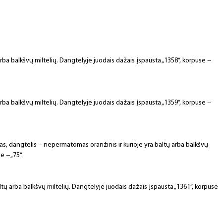
rba balkšvų miltelių. Dangtelyje juodais dažais įspausta „1358“, korpuse −
rba balkšvų miltelių. Dangtelyje juodais dažais įspausta „1359“, korpuse −
s, dangtelis − nepermatomas oranžinis ir kurioje yra baltų arba balkšvų
e − „75“.
ų arba balkšvų miltelių. Dangtelyje juodais dažais įspausta „1361“, korpuse