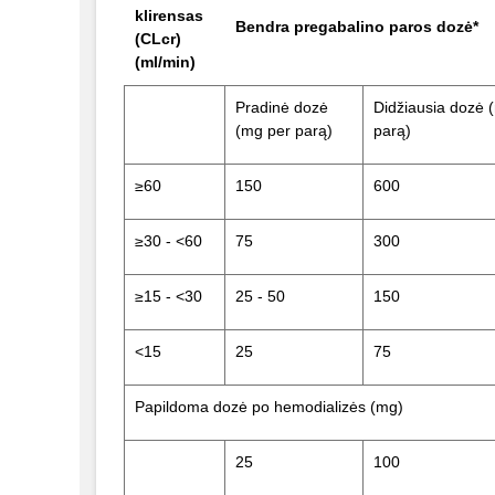
klirensas
Bendra pregabalino paros dozė*
(CLcr)
(ml/min)
Pradinė dozė
Didžiausia dozė 
(mg per parą)
parą)
≥60
150
600
≥30 - <60
75
300
≥15 - <30
25 - 50
150
<15
25
75
Papildoma dozė po hemodializės (mg)
25
100