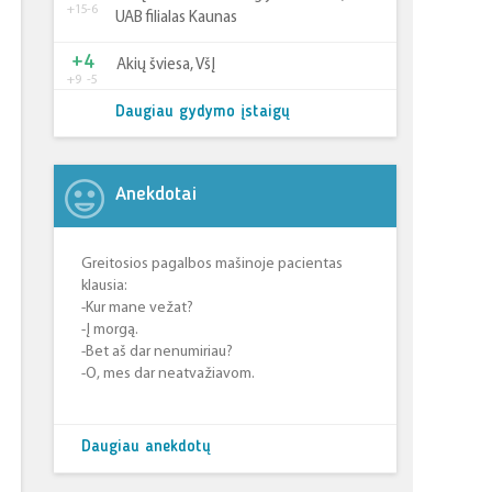
+15
-6
UAB filialas Kaunas
+4
Akių šviesa, VšĮ
+9
-5
Daugiau gydymo įstaigų
Anekdotai
Greitosios pagalbos mašinoje pacientas
klausia:
-Kur mane vežat?
-Į morgą.
-Bet aš dar nenumiriau?
-O, mes dar neatvažiavom.
Daugiau anekdotų