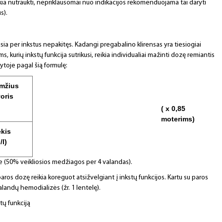
eikia nutraukti, nepriklausomai nuo indikacijos rekomenduojama tai daryti
s).
ia per inkstus nepakitęs. Kadangi pregabalino klirensas yra tiesiogiai
s, kurių inkstų funkcija sutrikusi, reikia individualiai mažinti dozę remiantis
rytoje pagal šią formulę:
amžius
voris
( x 0,85
moterims)
ekis
l)
e (50% veikliosios medžiagos per 4 valandas).
os dozę reikia koreguot atsižvelgiant į inkstų funkcijos. Kartu su paros
alandų hemodializės (žr. 1 lentelę).
tų funkciją