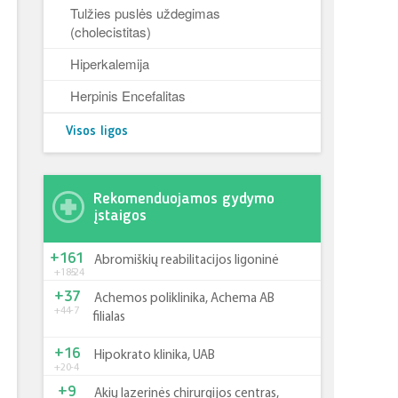
Tulžies puslės uždegimas
(cholecistitas)
Hiperkalemija
Herpinis Encefalitas
Visos ligos
Rekomenduojamos gydymo
įstaigos
+161
Abromiškių reabilitacijos ligoninė
+185
-24
+37
Achemos poliklinika, Achema AB
+44
-7
filialas
+16
Hipokrato klinika, UAB
+20
-4
+9
Akių lazerinės chirurgijos centras,