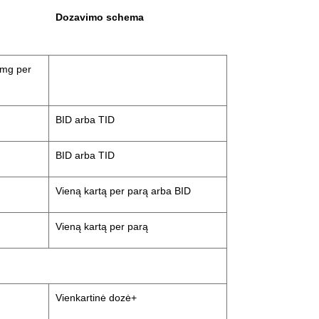
Dozavimo schema
(mg per
BID arba TID
BID arba TID
Vieną kartą per parą arba BID
Vieną kartą per parą
Vienkartinė dozė+