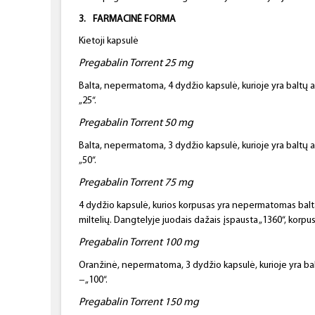
3.
FARMACINĖ FORMA
Kietoji kapsulė
Pregabalin
Torrent
25
mg
Balta, nepermatoma, 4 dydžio kapsulė, kurioje yra baltų a
„25“.
Pregabalin
Torrent
50
mg
Balta, nepermatoma, 3 dydžio kapsulė, kurioje yra baltų a
„50“.
Pregabalin
Torrent
75
mg
4 dydžio kapsulė, kurios korpusas yra nepermatomas balta
miltelių. Dangtelyje juodais dažais įspausta „1360“, korpus
Pregabalin
Torrent
100
mg
Oranžinė, nepermatoma, 3 dydžio kapsulė, kurioje yra balt
− „100“.
Pregabalin
Torrent
150
mg