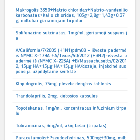
Makrogolis 3350+Natrio chloridas+Natrio-vandenilio
karbonatas+Kalio chloridas, 105g+2,8g+1,43g+0,37
g, milteliai geriamajam tirpalui
Solifenacino sukcinatas, 1mg/ml, geriamoji suspensij
a
A/California/7/2009 (H1N1)pdm09 - išvesta padermė
iš NYMC X-179A +A/Texas/50/2012 (H3N2)-išvesta p
adermė iš (NYMC X-223A) +B/Massachusetts/02/201
2, 15µg HA+15µg HA+15µg HA/dozėje, injekcinė sus
pensija užpildytame švirkšte
Klopidogrelis, 75mg, plėvele dengtos tabletės
Trandolaprilis, 2mg, kietosios kapsulės
Topotekanas, 1mg/ml, koncentratas infuziniam tirpa
lui
Tobramicinas, 3mg/ml, akių lašai (tirpalas)
Paracetamolis+Pseudoefedrinas, 500mg+30mg, milt