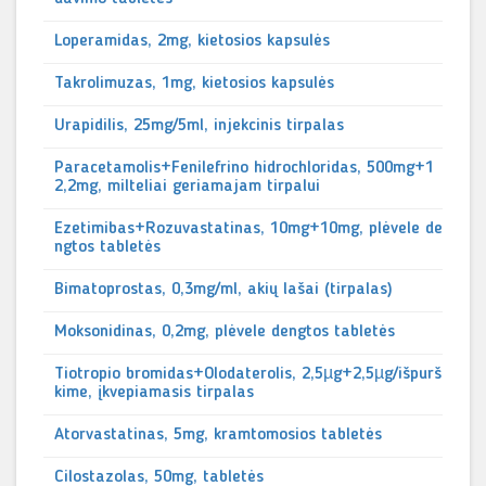
Loperamidas, 2mg, kietosios kapsulės
Takrolimuzas, 1mg, kietosios kapsulės
Urapidilis, 25mg/5ml, injekcinis tirpalas
Paracetamolis+Fenilefrino hidrochloridas, 500mg+1
2,2mg, milteliai geriamajam tirpalui
Ezetimibas+Rozuvastatinas, 10mg+10mg, plėvele de
ngtos tabletės
Bimatoprostas, 0,3mg/ml, akių lašai (tirpalas)
Moksonidinas, 0,2mg, plėvele dengtos tabletės
Tiotropio bromidas+Olodaterolis, 2,5µg+2,5µg/išpurš
kime, įkvepiamasis tirpalas
Atorvastatinas, 5mg, kramtomosios tabletės
Cilostazolas, 50mg, tabletės