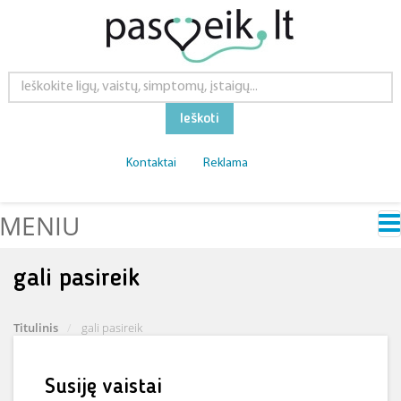
Ieškoti
Kontaktai
Reklama
MENIU
gali pasireik
Titulinis
gali pasireik
Susiję vaistai