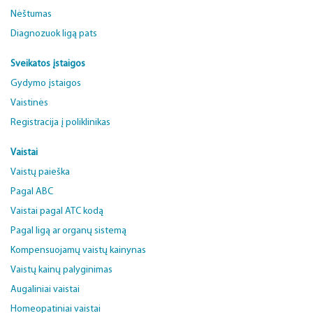
Nėštumas
Diagnozuok ligą pats
Sveikatos įstaigos
Gydymo įstaigos
Vaistinės
Registracija į poliklinikas
Vaistai
Vaistų paieška
Pagal ABC
Vaistai pagal ATC kodą
Pagal ligą ar organų sistemą
Kompensuojamų vaistų kainynas
Vaistų kainų palyginimas
Augaliniai vaistai
Homeopatiniai vaistai