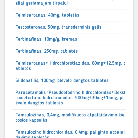
eliai geriamajam tirpalui
Telmisartanas, 40mg, tabletės
Testosteronas, 50mg, transderminis gelis
Terbinafinas, 10mg/g, kremas
Terbinafinas, 250mg, tabletės
Telmisartanas+Hidrochlorotiazidas, 80mg+12,5mg, t
abletės
Sildenafilis, 100mg, plėvele dengtos tabletės
Paracetamolis+Pseudoefedrino hidrochloridas+Dekst
rometorfano hidrobromidas, 500mg+30mg+15mg, pl
ėvele dengtos tabletės
Tamsulozinas, 0,4mg, modifikuoto atpalaidavimo kie
tosios kapsulės
Tamsulozino hidrochloridas, 0,4mg, pailginto atpalai
davimo tabletės