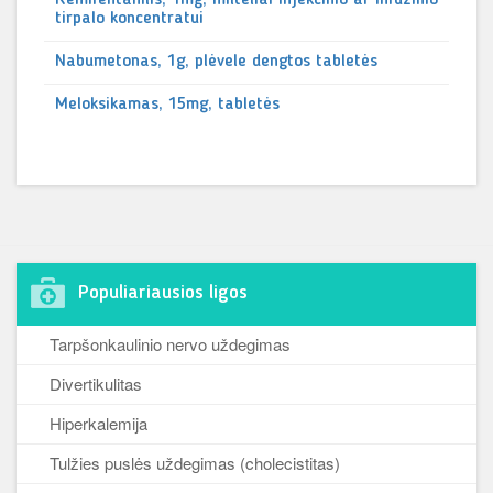
Remifentanilis, 1mg, milteliai injekcinio ar infuzinio
tirpalo koncentratui
Nabumetonas, 1g, plėvele dengtos tabletės
Meloksikamas, 15mg, tabletės
Populiariausios ligos
Tarpšonkaulinio nervo uždegimas
Divertikulitas
Hiperkalemija
Tulžies puslės uždegimas (cholecistitas)