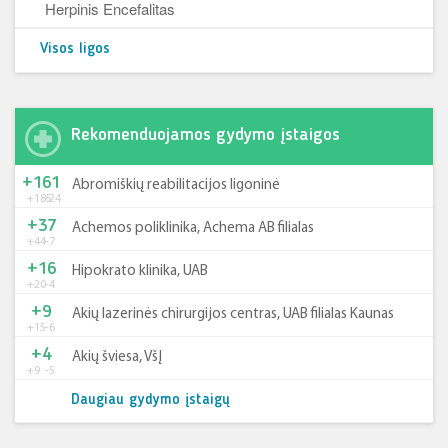
Herpinis Encefalitas
Visos ligos
Rekomenduojamos gydymo įstaigos
+161
Abromiškių reabilitacijos ligoninė
+185
-24
+37
Achemos poliklinika, Achema AB filialas
+44
-7
+16
Hipokrato klinika, UAB
+20
-4
+9
Akių lazerinės chirurgijos centras, UAB filialas Kaunas
+15
-6
+4
Akių šviesa, VšĮ
+9
-5
Daugiau gydymo įstaigų