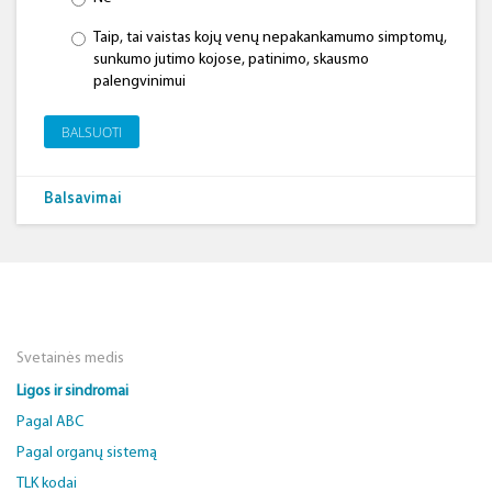
Taip, tai vaistas kojų venų nepakankamumo simptomų,
sunkumo jutimo kojose, patinimo, skausmo
palengvinimui
BALSUOTI
Balsavimai
Svetainės medis
Ligos ir sindromai
Pagal ABC
Pagal organų sistemą
TLK kodai