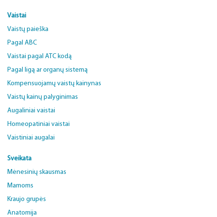
Vaistai
Vaistų paieška
Pagal ABC
Vaistai pagal ATC kodą
Pagal ligą ar organų sistemą
Kompensuojamų vaistų kainynas
Vaistų kainų palyginimas
Augaliniai vaistai
Homeopatiniai vaistai
Vaistiniai augalai
Sveikata
Mėnesinių skausmas
Mamoms
Kraujo grupės
Anatomija