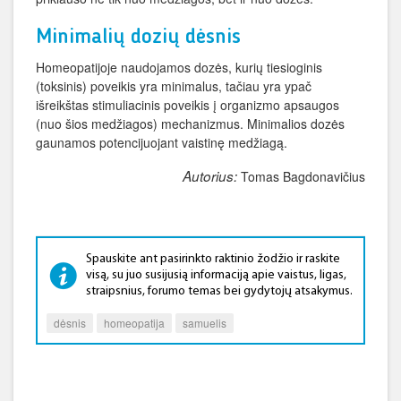
Minimalių dozių dėsnis
Homeopatijoje naudojamos dozės, kurių tiesioginis
(toksinis) poveikis yra minimalus, tačiau yra ypač
išreikštas stimuliacinis poveikis į organizmo apsaugos
(nuo šios medžiagos) mechanizmus.
Minimalios dozės
gaunamos potencijuojant vaistinę medžiagą.
Autorius:
Tomas Bagdonavičius
Spauskite ant pasirinkto raktinio žodžio ir raskite
visą, su juo susijusią informaciją apie vaistus, ligas,
straipsnius, forumo temas bei gydytojų atsakymus.
dėsnis
homeopatija
samuelis