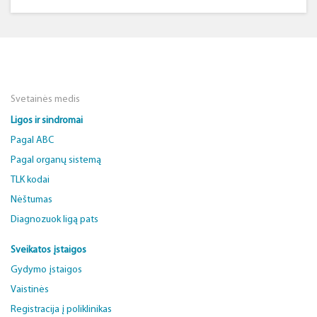
Svetainės medis
Ligos ir sindromai
Pagal ABC
Pagal organų sistemą
TLK kodai
Nėštumas
Diagnozuok ligą pats
Sveikatos įstaigos
Gydymo įstaigos
Vaistinės
Registracija į poliklinikas