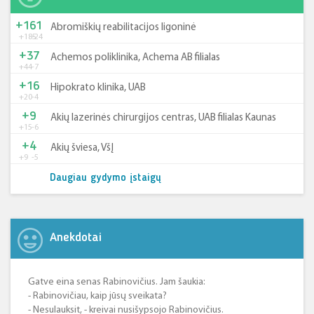
+161
Abromiškių reabilitacijos ligoninė
+185
-24
+37
Achemos poliklinika, Achema AB filialas
+44
-7
+16
Hipokrato klinika, UAB
+20
-4
+9
Akių lazerinės chirurgijos centras, UAB filialas Kaunas
+15
-6
+4
Akių šviesa, VšĮ
+9
-5
Daugiau gydymo įstaigų
Anekdotai
Gatve eina senas Rabinovičius. Jam šaukia:
- Rabinovičiau, kaip jūsų sveikata?
- Nesulauksit, - kreivai nusišypsojo Rabinovičius.