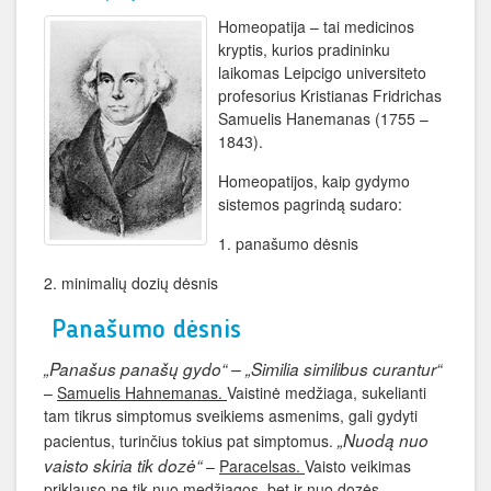
Homeopatija – tai medicinos
kryptis, kurios pradininku
laikomas Leipcigo universiteto
profesorius Kristianas Fridrichas
Samuelis Hanemanas (1755 –
1843).
Homeopatijos, kaip gydymo
sistemos pagrindą sudaro:
1. panašumo dėsnis
2. minimalių dozių dėsnis
Panašumo dėsnis
„Panašus panašų gydo“ – „Similia similibus curantur“
–
Samuelis Hahnemanas.
Vaistinė medžiaga, sukelianti
tam tikrus simptomus sveikiems asmenims, gali gydyti
„Nuodą nuo
pacientus, turinčius tokius pat simptomus.
vaisto skiria tik dozė“
–
Paracelsas.
Vaisto veikimas
priklauso ne tik nuo medžiagos, bet ir nuo dozės.