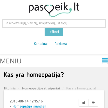
Ieškoti
Kontaktai
Reklama
MENIU
Kas yra homeopatija?
Titulinis
Homeopatijos straipsniai
Kas yra homeopatija?
2016-08-14 12:15:16
-
Homeopatija šiandien