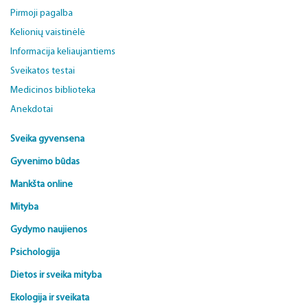
Pirmoji pagalba
Kelionių vaistinėlė
Informacija keliaujantiems
Sveikatos testai
Medicinos biblioteka
Anekdotai
Sveika gyvensena
Gyvenimo būdas
Mankšta online
Mityba
Gydymo naujienos
Psichologija
Dietos ir sveika mityba
Ekologija ir sveikata