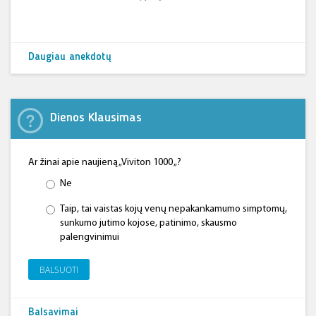
Daugiau anekdotų
Dienos Klausimas
Ar žinai apie naujieną „Viviton 1000 „?
Ne
Taip, tai vaistas kojų venų nepakankamumo simptomų,
sunkumo jutimo kojose, patinimo, skausmo
palengvinimui
BALSUOTI
Balsavimai