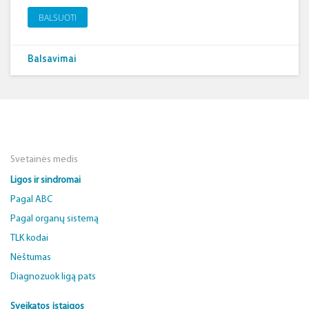
BALSUOTI
Balsavimai
Svetainės medis
Ligos ir sindromai
Pagal ABC
Pagal organų sistemą
TLK kodai
Nėštumas
Diagnozuok ligą pats
Sveikatos įstaigos