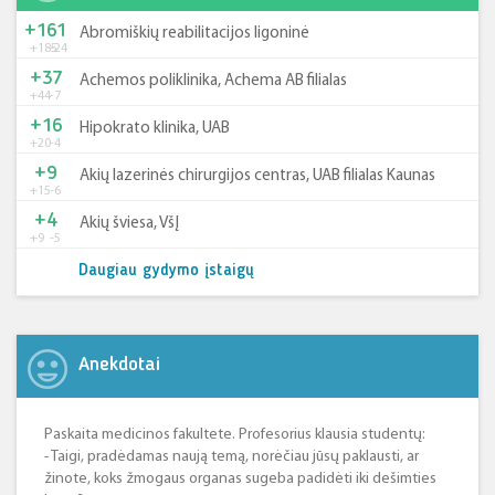
+161
Abromiškių reabilitacijos ligoninė
+185
-24
+37
Achemos poliklinika, Achema AB filialas
+44
-7
+16
Hipokrato klinika, UAB
+20
-4
+9
Akių lazerinės chirurgijos centras, UAB filialas Kaunas
+15
-6
+4
Akių šviesa, VšĮ
+9
-5
Daugiau gydymo įstaigų
Anekdotai
Paskaita medicinos fakultete. Profesorius klausia studentų:
- Taigi, pradėdamas naują temą, norėčiau jūsų paklausti, ar
žinote, koks žmogaus organas sugeba padidėti iki dešimties