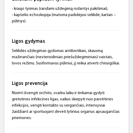
- kraujo tyrimas (randami uždegimą rodantys pakitimai),
- kapšelio echoskopija (matoma padidėjusi sėklidė, kartais –
pūlinys).
Ligos gydymas
Sėklidės uždegimas gydomas antibiotikais, skausmą
mažinančiais (nesteroidiniais priešuždegiminiais) vaistais,
lovos režimu. Susiformavus pūliniui, jį reikia atverti chirurgiškai.
Ligos prevencija
Norint išvengti orchito, svarbu laiku ir tinkamai gydyti
gretutines infekcines ligas, vaikus skiepyti nuo parotitinės
infekcijos, vengti kontakto su sergančiais, intensyviai
žaidžiant ar sportuojant dėvėti lytinius organus apsaugančias
priemones.