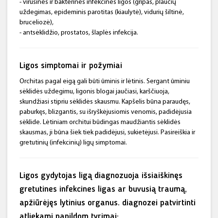
- virusinės ir bakterinės infekcinės ligos (gripas, plaučių
uždegimas, epideminis parotitas (kiaulytė), vidurių šiltinė,
bruceliozė),
- antsėklidžio, prostatos, šlaplės infekcija.
Ligos simptomai ir požymiai
Orchitas pagal eigą gali būti ūminis ir lėtinis. Sergant ūminiu
sėklidės uždegimu, ligonis blogai jaučiasi, karščiuoja,
skundžiasi stipriu sėklidės skausmu. Kapšelis būna paraudęs,
paburkęs, blizgantis, su išryškėjusiomis venomis, padidėjusia
sėklide. Lėtiniam orchitui būdingas maudžiantis sėklidės
skausmas, ji būna šiek tiek padidėjusi, sukietėjusi. Pasireiškia ir
gretutinių (infekcinių) ligų simptomai.
Ligos gydytojas ligą diagnozuoja išsiaiškinęs
gretutines infekcines ligas ar buvusią traumą,
apžiūrėjęs lytinius organus. diagnozei patvirtinti
atliekami papildom tyrimai: