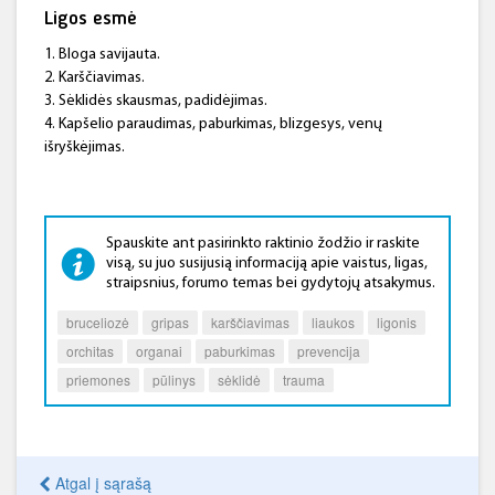
Ligos esmė
1. Bloga savijauta.
2. Karščiavimas.
3. Sėklidės skausmas, padidėjimas.
4. Kapšelio paraudimas, paburkimas, blizgesys, venų
išryškėjimas.
Spauskite ant pasirinkto raktinio žodžio ir raskite
visą, su juo susijusią informaciją apie vaistus, ligas,
straipsnius, forumo temas bei gydytojų atsakymus.
bruceliozė
gripas
karščiavimas
liaukos
ligonis
orchitas
organai
paburkimas
prevencija
priemones
pūlinys
sėklidė
trauma
Atgal į sąrašą