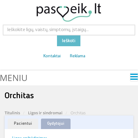
Ieškoti
Kontaktai
Reklama
MENIU
Orchitas
Titulinis
Ligos ir sindromai
Orchitas
Pacientui
Gydytojui