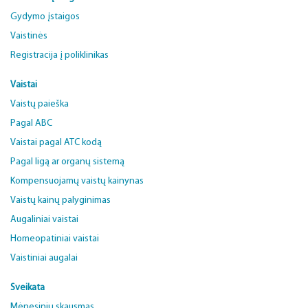
Gydymo įstaigos
Vaistinės
Registracija į poliklinikas
Vaistai
Vaistų paieška
Pagal ABC
Vaistai pagal ATC kodą
Pagal ligą ar organų sistemą
Kompensuojamų vaistų kainynas
Vaistų kainų palyginimas
Augaliniai vaistai
Homeopatiniai vaistai
Vaistiniai augalai
Sveikata
Mėnesinių skausmas