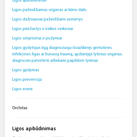
Ligos apibūdinimas
Ligos pažeidžiamas organas ar kūno dalis
Ligos dažniausiai pažeidžiami asmenys
Ligos priežastys ir rizikos veiksniai
Ligos simptomai ir požymiai
Ligos gydytojas ligą diagnozuoja išsiaiškinęs gretutines
infekcines ligas ar buvusią traumą, apžiūrėjęs lytinius organus.
diagnozei patvirtinti atliekami papildom tyrimai:
Ligos gydymas
Ligos prevencija
Ligos esmė
Orchitas
Ligos apibūdinimas