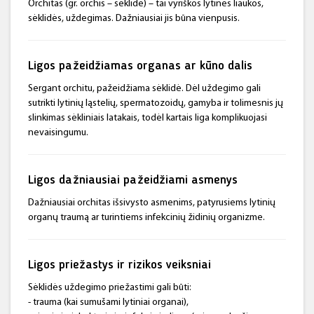
Orchitas (gr. orchis – sėklidė) – tai vyriškos lytinės liaukos,
sėklidės, uždegimas. Dažniausiai jis būna vienpusis.
Ligos pažeidžiamas organas ar kūno dalis
Sergant orchitu, pažeidžiama sėklidė. Dėl uždegimo gali
sutrikti lytinių ląstelių, spermatozoidų, gamyba ir tolimesnis jų
slinkimas sėkliniais latakais, todėl kartais liga komplikuojasi
nevaisingumu.
Ligos dažniausiai pažeidžiami asmenys
Dažniausiai orchitas išsivysto asmenims, patyrusiems lytinių
organų traumą ar turintiems infekcinių židinių organizme.
Ligos priežastys ir rizikos veiksniai
Sėklidės uždegimo priežastimi gali būti:
- trauma (kai sumušami lytiniai organai),