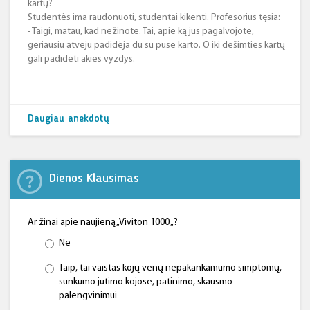
kartų?
Studentės ima raudonuoti, studentai kikenti. Profesorius tęsia:
- Taigi, matau, kad nežinote. Tai, apie ką jūs pagalvojote,
geriausiu atveju padidėja du su puse karto. O iki dešimties kartų
gali padidėti akies vyzdys.
Daugiau anekdotų
Dienos Klausimas
Ar žinai apie naujieną „Viviton 1000 „?
Ne
Taip, tai vaistas kojų venų nepakankamumo simptomų,
sunkumo jutimo kojose, patinimo, skausmo
palengvinimui