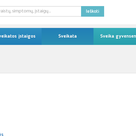
Ieškoti
veikatos įstaigos
Sveikata
Sveika gyvense
ės