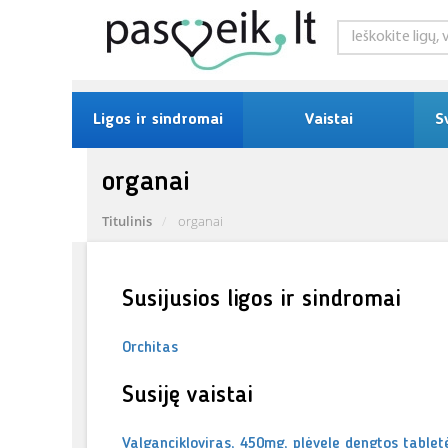
Ligos ir sindromai
Vaistai
S
organai
Titulinis
organai
Susijusios ligos ir sindromai
Orchitas
Susiję vaistai
Valgancikloviras, 450mg, plėvele dengtos tablet