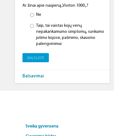
Ar žinai apie naujieną „Viviton 1000 „?
Ne
Taip, tai vaistas kojų venų
nepakankamumo simptomų, sunkumo
jutimo kojose, patinimo, skausmo
palengvinimui
BALSUOTI
Balsavimai
Sveika gyvensena