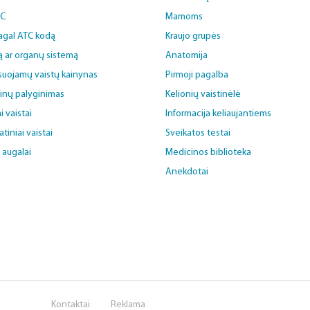
BC
Mamoms
pagal ATC kodą
Kraujo grupės
ą ar organų sistemą
Anatomija
uojamų vaistų kainynas
Pirmoji pagalba
ainų palyginimas
Kelionių vaistinėlė
i vaistai
Informacija keliaujantiems
iniai vaistai
Sveikatos testai
i augalai
Medicinos biblioteka
Anekdotai
Kontaktai
Reklama