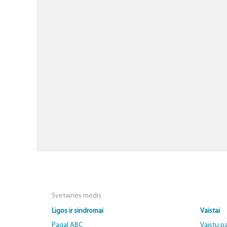
Svetainės medis
Ligos ir sindromai
Vaistai
Pagal ABC
Vaistų p