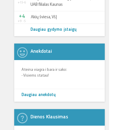
+15
-6
UAB filialas Kaunas
+4
Akių šviesa, VšĮ
+9
-5
Daugiau gydymo įstaigų
Anekdotai
Ateina viagra i bara ir sako:
- Visiems statau!
Daugiau anekdotų
Dienos Klausimas