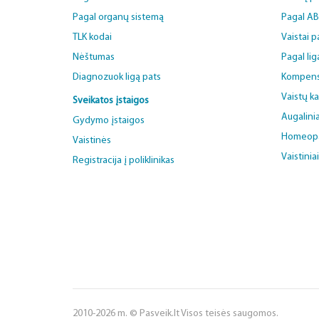
Pagal organų sistemą
Pagal A
TLK kodai
Vaistai 
Nėštumas
Pagal lig
Diagnozuok ligą pats
Kompens
Vaistų k
Sveikatos įstaigos
Augalinia
Gydymo įstaigos
Homeopat
Vaistinės
Vaistinia
Registracija į poliklinikas
2010-2026 m. © Pasveik.lt Visos teisės saugomos.