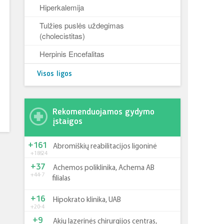
Hiperkalemija
Tulžies puslės uždegimas
(cholecistitas)
Herpinis Encefalitas
Visos ligos
Rekomenduojamos gydymo
įstaigos
+161
Abromiškių reabilitacijos ligoninė
+185
-24
+37
Achemos poliklinika, Achema AB
+44
-7
filialas
+16
Hipokrato klinika, UAB
+20
-4
+9
Akių lazerinės chirurgijos centras,