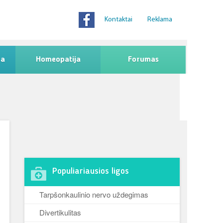
Kontaktai
Reklama
na
Homeopatija
Forumas
Populiariausios ligos
Tarpšonkaulinio nervo uždegimas
Divertikulitas