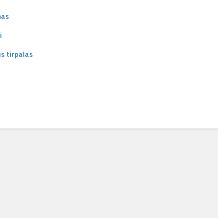
mas
i
is tirpalas