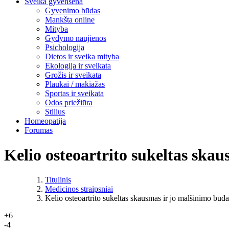
Sveika gyvensena
Gyvenimo būdas
Mankšta online
Mityba
Gydymo naujienos
Psichologija
Dietos ir sveika mityba
Ekologija ir sveikata
Grožis ir sveikata
Plaukai / makiažas
Sportas ir sveikata
Odos priežiūra
Stilius
Homeopatija
Forumas
Kelio osteoartrito sukeltas ska
Titulinis
Medicinos straipsniai
Kelio osteoartrito sukeltas skausmas ir jo malšinimo būda
+6
-4