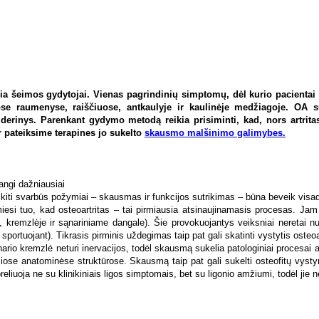
uria šeimos gydytojai. Vienas pagrindinių simptomų, dėl kurio pacientai
niuose raumenyse, raiščiuose, antkaulyje ir kaulinėje medžiagoje. O
derinys. Parenkant gydymo metodą reikia prisiminti, kad, nors artrita
r pateiksime terapines jo sukelto
skausmo malšinimo galimybes.
angi dažniausiai
kiti svarbūs požymiai – skausmas ir funkcijos sutrikimas – būna beveik visa
si tuo, kad osteoartritas – tai pirmiausia atsinaujinamasis procesas. Jam 
e, kremzlėje ir sąnariniame dangale). Šie provokuojantys veiksniai neretai 
sportuojant). Tikrasis pirminis uždegimas taip pat gali skatinti vystytis osteoar
o kremzlė neturi inervacijos, todėl skausmą sukelia patologiniai procesai apl
siose anatominėse struktūrose. Skausmą taip pat gali sukelti osteofitų vystym
eliuoja ne su klinikiniais ligos simptomais, bet su ligonio amžiumi, todėl ji