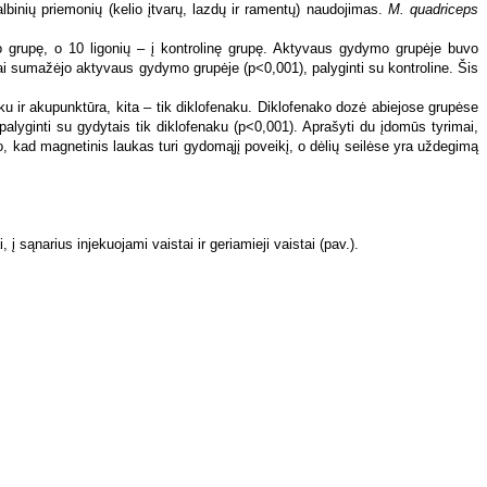
albinių priemonių (kelio įtvarų, lazdų ir ramentų) naudojimas.
M. quadriceps
 grupę, o 10 ligonių – į kontrolinę grupę. Aktyvaus gydymo grupėje buvo
i sumažėjo aktyvaus gydymo grupėje (p<0,001), palyginti su kontroline. Šis
 ir akupunktūra, kita – tik diklofenaku. Diklofenako dozė abiejose grupėse
yginti su gydytais tik diklofenaku (p<0,001). Aprašyti du įdomūs tyrimai,
ad magnetinis laukas turi gydomąjį poveikį, o dėlių seilėse yra uždegimą
į sąnarius injekuojami vaistai ir geriamieji vaistai (pav.).