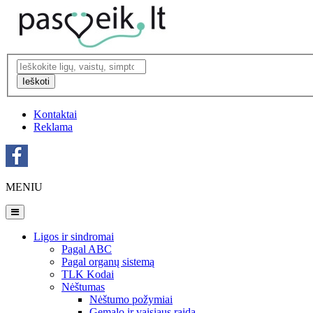
Ieškoti
Kontaktai
Reklama
MENIU
Ligos ir sindromai
Pagal ABC
Pagal organų sistemą
TLK Kodai
Nėštumas
Nėštumo požymiai
Gemalo ir vaisiaus raida