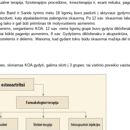
 terapija, fizioterapijos procedūros, kineziterapija ir, esant reikalui, pag
lio Baird ir Sands tyrimo metu 18 ligonių buvo paskirti į aktyvaus gydymo
ivaizduoti, kaip atpalaidavimas palengvina skausmą. Po 12 sav. skausmas laba
laiko ir gali būti priimtinas tik motyvuotiems asmenims.
enims, sergantiems KOA. 12 sav. viena ligonių grupė buvo gydyta diklofenaku
 būklė pagerėjo asmenims, 8 sav. Gydytiems diklofenaku ir akupunktūra, pal
elėmis ir dėlėmis. Manoma, kad gydant tokiu būdu skausmai mažėja dėl to, k
 skiriamas KOA gydyti, galima skirti į 3 grupes: tai vietinio poveikio vaistai, 