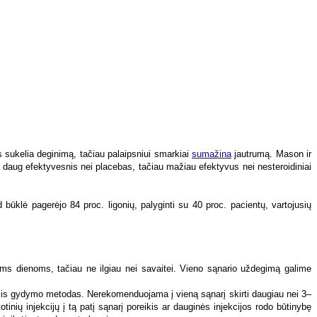
s sukelia deginimą, tačiau palaipsniui smarkiai
sumažina
jautrumą. Mason ir
 daug efektyvesnis nei placebas, tačiau mažiau efektyvus nei nesteroidiniai
lė pagerėjo 84 proc. ligonių, palyginti su 40 proc. pacientų, vartojusių
oms dienoms, tačiau ne ilgiau nei savaitei. Vieno sąnario uždegimą galime
 šis gydymo metodas. Nerekomenduojama į vieną sąnarį skirti daugiau nei 3–
tinių injekcijų į tą patį sąnarį poreikis ar dauginės injekcijos rodo būtinybę