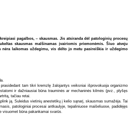
 kreipiasi pagalbos, – skausmas. Jis atsiranda dėl patologinių procesų
A sukeltas skausmas malšinamas įvairiomis priemonėmis. Šiuo atveju
s nėra laikomas uždegimu, vis dėlto jo metu pasireiškia ir uždegimo
da.
prasidedant tam tikri kremzlę žalojantys veiksniai išprovokuoja organizmo
nustatomi ir dažniausiai būna trauminės ar mechaninės kilmės (pvz., plyšęs
tritą, tačiau retai.
ink ją. Suleidus vietinių anestetikų į kelio sąnarį, skausmas sumažėja. Tai
asis, patologiniai procesai antkaulyje, tepaliniuose maišeliuose, padidėjęs
e ne visuomet būna pakankamai svarūs.