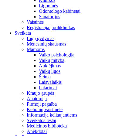
Klinikos
Ligoninės
Odontologo kabinetai
Sanatorijos
Vaistinės
Registracija į poliklinikas
Sveikata
Ligų gydymas
Mėnesinių skausmas
Mamoms
Vaiko psichologija
Vaikų mityba
Auklėjimas
Vaikų ligos
Šeima
Laisvalaikis
Patarimai
Kraujo grupės
Anatomija
Pirmoji pagalba
Kelionių vaistinėlė
Informacija keliaujantiems
Sveikatos testai
Medicinos biblioteka
Anekdotai