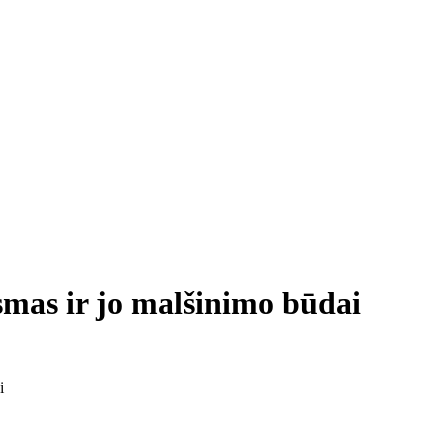
usmas ir jo malšinimo būdai
i