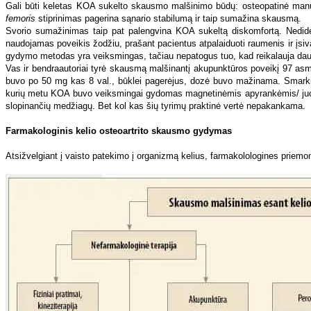
Gali būti keletas KOA sukelto skausmo malšinimo būdų: osteopatinė manualinė
femoris
stiprinimas pagerina sąnario stabilumą ir taip sumažina skausmą.
Svorio sumažinimas taip pat palengvina KOA sukeltą diskomfortą. Nedide
naudojamas poveikis žodžiu, prašant pacientus atpalaiduoti raumenis ir įs
gydymo metodas yra veiksmingas, tačiau nepatogus tuo, kad reikalauja daug 
Vas ir bendraautoriai tyrė skausmą malšinantį akupunktūros poveikį 97 asm
buvo po 50 mg kas 8 val., būklei pagerėjus, dozė buvo mažinama. Smarkiai
kurių metu KOA buvo veiksmingai gydomas magnetinėmis apyrankėmis/ juost
slopinančių medžiagų. Bet kol kas šių tyrimų praktinė vertė nepakankama.
Farmakologinis kelio osteoartrito skausmo gydymas
Atsižvelgiant į vaisto patekimo į organizmą kelius, farmakolologines priemones,