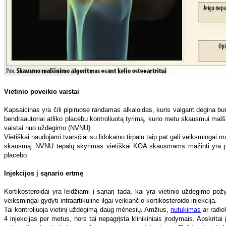
Vietinio poveikio vaistai
Kapsaicinas yra čili pipiruose randamas alkaloidas, kuris valgant degina bur
bendraautoriai atliko placebu kontroliuotą tyrimą, kurio metu skausmui mal
vaistai nuo uždegimo (NVNU).
Vietiškai naudojami tvarsčiai su lidokaino tirpalu taip pat gali veiksmingai 
skausmą. NVNU tepalų skyrimas vietiškai KOA skausmams mažinti yra plači
placebo.
Injekcijos į sąnario ertmę
Kortikosteroidai yra leidžiami į sąnarį tada, kai yra vietinio uždegimo 
veiksmingai gydyti intraartikuline ilgai veikiančio kortikosteroido injekcija.
Tai kontroliuoja vietinį uždegimą daug mėnesių. Amžius,
nutukimas
ar radio
4 injekcijas per metus, nors tai nepagrįsta klinikiniais įrodymais. Apskritai