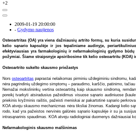
+2
2009-01-19 20:00:00
-
Gydymo naujienos
Osteoartritas (OA) yra viena dažniausių artrito formų, su kuria susid
kelio sąnario kapsulėje ir jos tepaliniame audinyje, periartikuli
efektyviausias yra farmakologinių ir nefarmakologinių gydymo būdų 
požymiai. Šiame straipsnyje apsiribosime tik kelio osteoartritu (KOA) i
Osteoartrito sukelto skausmo priežastys
Nors
osteoartritas
paprastai nelaikomas pirminiu uždegiminiu sindromu, kad
nėra pagrindinių uždegimo simptomų – paraudimo, karščio, patinimo, tačiau 
Nemažai mokslininkų vertina osteoartritą kaip skausmo sindromą, remdamie
poreikį tvarkyti atsiradusius pažeidimus visuose sąnario audiniuose (kaul
priekinis kryžminis raištis, pažeisti meniskai ar pakartotinė sąnario perkrova 
KOA atveju skausmo mechanizmas nėra tiksliai žinomas. Kadangi kelio sąnari
rodo, kad yra pažeistos nervinės galūnės sąnario kapsulėje ir su ja susiju
intrasąnarinis spaudimas. KOA atveju radiologiniai duomenys dažniausiai kor
Nefarmakologinis skausmo malšinimas