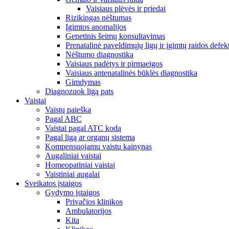
Vaisiaus plėvės ir priedai
Rizikingas nėštumas
Įgimtos anomalijos
Genetinis šeimų konsultavimas
Prenatalinė paveldimųjų ligų ir įgimtų raidos defek
Nėštumo diagnostika
Vaisiaus padėtys ir pirmaeigos
Vaisiaus antenatalinės būklės diagnostika
Gimdymas
Diagnozuok ligą pats
Vaistai
Vaistų paieška
Pagal ABC
Vaistai pagal ATC kodą
Pagal ligą ar organų sistema
Kompensuojamu vaistu kainynas
Augaliniai vaistai
Homeopatiniai vaistai
Vaistiniai augalai
Sveikatos įstaigos
Gydymo įstaigos
Privačios klinikos
Ambulatorijos
Kita