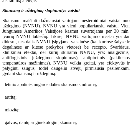
atsiradimą ateityje.
Skausmą ir uždegimą slopinantys vaistai
Skausmui malšinti dažniausiai vartojami nesteroidiniai vaistai nuo
uždegimo (NVNU). NVNU yra vieni populiariausių vaistų. Vien
Jungtinėse Amerikos Valstijose kasmet suvartojama per 30 mln.
įvairių NVNU tablečių. Tikrieji NVNU vartojimo mastai yra dar
didesni, nes dalis NVNU įsigyjama vaistinėse (kai kuriose šalyse ir
degalinėse ar kitose prekybos vietose) be recepto. Svarbiausi
klinikiniai efektai, dėl kurių skiriama NVNU, yra: analgezinis,
antiflogistinis (uždegimo slopinimas), antipiretinis (pakilusios
temperatūros mažinimas). NVNU veikia greitai, yra efektyvūs ir
palyginti saugūs, todėl daugeliu atvejų pirmiausia pasirenkami
gydant skausmą ir uždegimą:
. lėtinio apatinės nugaros dalies skausmo sindromą;
. artritą;
. miozitą;
. galvos, dantų ar ginekologinį skausmą;