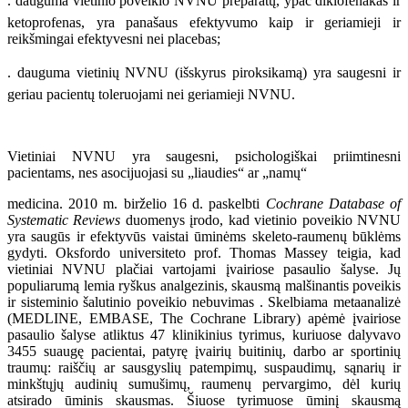
. dauguma vietinio poveikio NVNU preparatų, ypač diklofenakas ir
ketoprofenas, yra panašaus efektyvumo kaip ir geriamieji ir
reikšmingai efektyvesni nei placebas;
. dauguma vietinių NVNU (išskyrus piroksikamą) yra saugesni ir
geriau pacientų toleruojami nei geriamieji NVNU.
Vietiniai NVNU yra saugesni, psichologiškai priimtinesni
pacientams, nes asocijuojasi su „liaudies“ ar „namų“
medicina. 2010 m. birželio 16 d. paskelbti
Cochrane Database of
Systematic Reviews
duomenys įrodo, kad vietinio
poveikio NVNU
yra saugūs ir efektyvūs vaistai ūminėms
skeleto-raumenų būklėms
gydyti. Oksfordo universiteto
prof. Thomas Massey teigia, kad
vietiniai NVNU plačiai
vartojami įvairiose pasaulio šalyse. Jų
populiarumą lemia ryškus analgezinis, skausmą malšinantis poveikis
ir sisteminio
šalutinio poveikio nebuvimas .
Skelbiama metaanalizė
(MEDLINE, EMBASE, The Cochrane
Library) apėmė įvairiose
pasaulio šalyse atliktus
47 klinikinius tyrimus, kuriuose dalyvavo
3455 suaugę
pacientai,
patyrę įvairių buitinių, darbo ar sportinių
traumų:
raiščių ar sausgyslių patempimų, suspaudimų, sąnarių
ir
minkštųjų audinių sumušimų, raumenų pervargimo, dėl
kurių
atsirado ūminis skausmas.
Šiuose tyrimuose ūminį skausmą