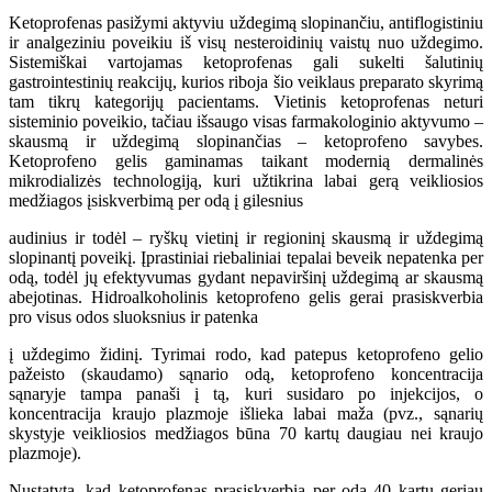
Ketoprofenas pasižymi aktyviu uždegimą slopinančiu, antiflogistiniu
ir analgeziniu poveikiu iš visų nesteroidinių vaistų nuo uždegimo.
Sistemiškai vartojamas ketoprofenas gali sukelti šalutinių
gastrointestinių reakcijų, kurios riboja šio veiklaus preparato skyrimą
tam tikrų kategorijų pacientams. Vietinis ketoprofenas neturi
sisteminio poveikio, tačiau išsaugo visas farmakologinio aktyvumo –
skausmą ir uždegimą slopinančias – ketoprofeno savybes.
Ketoprofeno gelis gaminamas taikant modernią dermalinės
mikrodializės technologiją, kuri užtikrina labai gerą veikliosios
medžiagos įsiskverbimą per odą į gilesnius
audinius ir todėl – ryškų vietinį ir regioninį skausmą ir uždegimą
slopinantį poveikį. Įprastiniai riebaliniai tepalai beveik nepatenka per
odą, todėl jų efektyvumas gydant nepaviršinį uždegimą ar skausmą
abejotinas. Hidroalkoholinis ketoprofeno gelis gerai prasiskverbia
pro visus odos sluoksnius ir patenka
į uždegimo židinį. Tyrimai rodo, kad patepus ketoprofeno gelio
pažeisto (skaudamo) sąnario odą, ketoprofeno koncentracija
sąnaryje tampa panaši į tą, kuri susidaro po injekcijos, o
koncentracija kraujo plazmoje išlieka labai maža (pvz., sąnarių
skystyje veikliosios medžiagos būna 70 kartų daugiau nei kraujo
plazmoje).
Nustatyta, kad ketoprofenas prasiskverbia per odą 40 kartų geriau