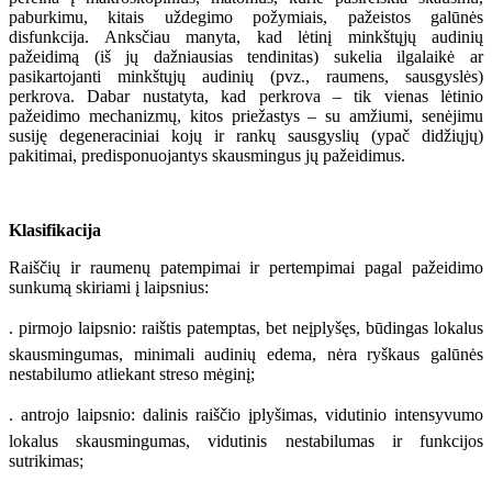
paburkimu, kitais uždegimo požymiais, pažeistos galūnės
disfunkcija. Anksčiau manyta, kad lėtinį minkštųjų audinių
pažeidimą (iš jų dažniausias tendinitas) sukelia ilgalaikė ar
pasikartojanti minkštųjų audinių (pvz., raumens, sausgyslės)
perkrova. Dabar nustatyta, kad perkrova – tik vienas lėtinio
pažeidimo mechanizmų, kitos priežastys – su amžiumi, senėjimu
susiję degeneraciniai kojų ir rankų sausgyslių (ypač didžiųjų)
pakitimai, predisponuojantys skausmingus jų pažeidimus.
Klasifikacija
Raiščių ir raumenų patempimai ir pertempimai pagal pažeidimo
sunkumą skiriami į laipsnius:
. pirmojo laipsnio: raištis patemptas, bet neįplyšęs, būdingas lokalus
skausmingumas, minimali audinių edema, nėra ryškaus galūnės
nestabilumo atliekant streso mėginį;
. antrojo laipsnio: dalinis raiščio įplyšimas, vidutinio intensyvumo
lokalus skausmingumas, vidutinis nestabilumas ir funkcijos
sutrikimas;