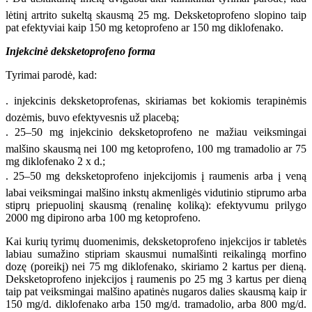
lėtinį artrito sukeltą skausmą 25 mg. Deksketoprofeno slopino taip
pat efektyviai kaip 150 mg ketoprofeno ar 150 mg diklofenako.
Injekcinė deksketoprofeno forma
Tyrimai parodė, kad:
. injekcinis deksketoprofenas, skiriamas bet kokiomis terapinėmis
dozėmis, buvo efektyvesnis už placebą;
. 25–50 mg injekcinio deksketoprofeno ne mažiau veiksmingai
malšino skausmą nei 100 mg ketoprofeno, 100 mg tramadolio ar 75
mg diklofenako 2 x d.;
. 25–50 mg deksketoprofeno injekcijomis į raumenis arba į veną
labai veiksmingai malšino inkstų akmenligės vidutinio stiprumo arba
stiprų priepuolinį skausmą (renalinę koliką): efektyvumu prilygo
2000 mg dipirono arba 100 mg ketoprofeno.
Kai kurių tyrimų duomenimis, deksketoprofeno injekcijos ir tabletės
labiau sumažino stipriam skausmui numalšinti reikalingą morfino
dozę (poreikį) nei 75 mg diklofenako, skiriamo 2 kartus per dieną.
Deksketoprofeno injekcijos į raumenis po 25 mg 3 kartus per dieną
taip pat veiksmingai malšino apatinės nugaros dalies skausmą kaip ir
150 mg/d. diklofenako arba 150 mg/d. tramadolio, arba 800 mg/d.