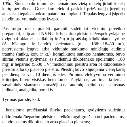
1000
. Šiuo tepalu trauminės hematomos vietą reikėtų įtrinti keletą
kartų per dieną. Geresniam efektui pasiekti prieš naują įtrynimą
ankstesnį tepalo sluoksnį patariama nuplauti. Tepalas lengvai įsigeria
į audinius, yra malonaus kvapo.
Pastaruoju metu pradėti gaminti sudėtiniai vietinio poveikio
preparatai, kaip antai NVNU ir heparino pleistrai. Perspektyviajame
dvigubai aklame atsitiktinių imčių trijų atšakų klinikiniame tyrime
(A. Klainguti ir bendr.) pacientams (n = 186; 18–80 m.),
patyrusiems lengvą arba vidutinio sunkumo minkštųjų audinių
traumą (rankų, kojų ir kt.), komplikuotą sunkios hematomos, buvo
skirtas vietinis gydymas: a) sudėtiniu diklofenako epolamino (180
mg) ir heparino (5600 TV) medicininiu pleistru arba b) diklofenako
pleistru arba c) placebo pleistru. Pleistrų buvo klijuojama vieną kartą
per dieną 12 val. 10 dienų iš eilės. Pirminis efektyvumo vertinimo
kriterijus buvo visiškas hematomos išnykimas, antriniai kriterijai:
savaiminis skausmo sumažėjimas, audinių patinimas, skausmas
judinant, analgetikų poreikis.
Tyrimas parodė, kad:
. hematoma greičiausiai išnyko pacientams, gydytiems sudėtiniu
diklofenako/heparino pleistru – reikšmingai greičiau nei pacientams,
naudojusiems diklofenako arba placebo pleistrus;