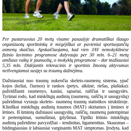
Per pastaruosius 20 metų visame pasaulyje dramatiškai išaugo
organizuotų sportininkų ir mėgėjiškai ar pavieniui sportuojančių
asmenų skaičius. Apskaičiuojama, kad vien JAV nemokyklinėse
fizinio lavinimo programose dalyvauja per 30 mln. 6–21 metų
amžiaus vaikų ir jaunuolių, o mokyklų programose – dar mažiausiai
5,35 mln. Didėjantis rekreacinis ir sportinis žmonių aktyvumas
neišvengiamai susijęs su traumų dažnėjimu.
Dažniausiai nuo traumų nukenčia skeleto-raumenų sistema, ypač
kojos (keliai, čiurnos) ir rankos (petys, alkūnė, riešas, plaštaka):
pažeidžiami raumenys, kaulai, sąnariai, raiščiai ir sausgyslės.
Tyrimai rodo, kad minkštųjų audinių (raumenų, raiščių ir sausgyslių)
pažeidimai vyrauja skeleto- raumenų traumų statistikos struktūroje.
Kliniškai minkštųjų audinių traumos (MAT) skiriamos į ūmines ir
lėtines. Iš ūminių dažniausi sausgyslių, raiščių, raumenų patempimai
ir pertempimai, sumušimai, įplyšimai. Tipiški lėtinio minkštųjų
audinių pažeidimo pavyzdžiai – tendinitas, ligamentitas. Skausmas –
būdingiausias ir labiausiai varginantis MAT simptomas. Įrodyta, kad