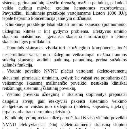
sistemą, gerina audinių skysčio drenažą, mažina patinimą, palankiai
veikia audinių mitybą, greitina hematomos rezorbavimąsi.
Pavyzdžiui, klinikinėje praktikoje vartojamame Lioton 1000 IU/g
tepale heparino koncentracija jame yra didžiausia.
. Klinikinėje praktikoje labai aktuali ūminio skausmo (potrauminio,
uždegimo kilmės ir kt.) gydymo problema. Efektyvus ūminio
skausmo malšinimas – geriausia skausmo chronizacijos ir lėtinio
skausmo ligos profilaktika.
. Trauminis skausmas visada turi ir uždegimo komponentą, todėl
nesteroidiniai vaistai nuo uždegimo veiksmingai mažina traumos
sukeltą skausmą, audinių patinimą, paraudimą, gerina sužalotos
galūnės funkciją.
. Vietinio poveikio NVNU plačiai vartojami skeleto-raumenų
skausmui, pirmiausia ūminiam, gydyti; šie vaistai yra populiarūs dėl
veiksmingo skausmą malšinančio poveikio, nesukelia kliniškai
reikšmingų sisteminių šalutinių poveikių.
. Vietinio poveikio uždegimą ir skausmą slopinantys preparatai
daugeliu atvejų gali efektyviai pakeisti sisteminio veikimo
analgetikus ar vaistus nuo uždegimo (tabletes, kapsules, injekcijų
tirpalus arba transderminius pleistrus).
. Klinikinių tyrimų metaanalizė parodė, kad iš visų vietinio poveikio
NVNU efektyviausiai lėtinį skeleto-raumenų skausmą slopino