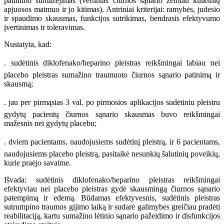
patinimo sumažėjimas (vertintas čiurnos sąnario žemiau kulkšnių
apjuosos matmuo ir jo kitimas). Antriniai kriterijai: ramybės, judesio
ir spaudimo skausmas, funkcijos sutrikimas, bendrasis efektyvumo
įvertinimas ir toleravimas.
Nustatyta, kad:
. sudėtinis diklofenako/heparino pleistras reikšmingai labiau nei
placebo pleistras sumažino traumuoto čiurnos sąnario patinimą ir
skausmą;
. jau per pirmąsias 3 val. po pirmosios aplikacijos sudėtiniu pleistru
gydytų pacientų čiurnos sąnario skausmas buvo reikšmingai
mažesnis nei gydytų placebu;
. dviem pacientams, naudojusiems sudėtinį pleistrą, ir 6 pacientams,
naudojusiems placebo pleistrą, pasitaikė nesunkių šalutinių poveikių,
kurie praėjo savaime.
Išvada: sudėtinis diklofenako/heparino pleistras reikšmingai
efektyviau nei placebo pleistras gydė skausmingą čiurnos sąnario
patempimą ir edemą. Būdamas efektyvesnis, sudėtinis pleistras
sutrumpino traumos gijimo laiką ir sudarė galimybes greičiau pradėti
reabilitaciją, kartu sumažino lėtinio sąnario pažeidimo ir disfunkcijos