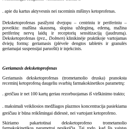
. apie du kartus aktyvesnis nei raceminis mišinys ketoprofenas.
Deksketoprofenas pasižymi dvejopu – centriniu ir periferiniu –
poveikiu: malšina skausmą, slopina uždegimą, edemą, mažina
periferinę nervų laidų ir receptorių sensitizaciją (jaudrumą).
Deksketoprofenas (pvz.,
Dolmen
) klinikinėje praktikoje vartojamas
dviejų formų: geriamasis (plėvele dengtos tabletės ir granulės
geriamajai suspensijai paruošti) ir injekcinis.
Geriamasis deksketoprofenas
Geriamasis deksketoprofenas (trometamolio druska) pranoksta
receminį ketoprofeną daugeliu svarbių farmakokinetikos parametrų:
. greičiau ir net 100 kartų geriau rezorbuojamas iš virškinimo trakto;
. maksimali veikliosios medžiagos plazmos koncentracija pasiekiama
greičiau ir būna reikšmingai didesnė, nei vartojant ketoprofeno.
Skiriamo pakartotinai deksketoprofeno trometamolio
farmakokinetikos parametrai nesikeičia. Tai rodo, kad šis vaistas