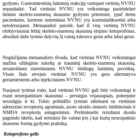
gydymo. Gastrointestinių šalutinių reakcijų vartojant vietinių NVNU
nepasitaikė. Tad vietiniai NVNU yra veiksminga pasirinktinė
ūminio skeleto-raumenų skausmo gydymo priemonė, ypač tiems
pacientams, kuriems sisteminiai NVNU yra kontraindikuotini arba
netoleruojami. Metaanalizė parodė, kad iš visų vietinių NVNU
efektyviausiai lėtinį skeleto-raumenų skausmą slopino ketoprofenas,
absoliuti dalis tyrimo dalyvių šį vaistą toleravo gerai arba labai gerai.
Neginčijama metaanalizės išvada, kad vietiniai NVNU veiksmingai
mažina uždegimo sukeltą ar trauminį skeleto-raumenų skausmą,
nesukeldami sisteminiams NVNU būdingų šalutinių poveikių.
Visais šiais atvejais vietiniai NVNU yra gera alternatyva
geriamiesiems arba injekciniams NVNU.
Naujausi tyrimai rodo, kad vietiniai NVNU gali būti veiksmingi ir
esant neuropatiniam skausmui – persirgus vėjaraupiais, poherpine
neuralgija ir kt. Tokio pobūdžio tyrimai atliekami su vietiniais
adenozino receptorių agonistais, azoto oksido sintazės inhibitoriais ir
NMDA receptorių antagonistais. Preliminarūs rezultatai duoda
pagrindo tikėtis, kad netrukus šie vaistai įeis į kai kurių neuropatinio
skausmo formų gydymo praktiką.
Ketoprofeno gelis