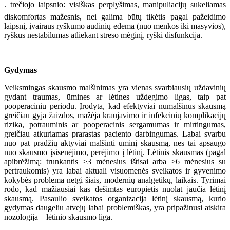
. trečiojo laipsnio: visiškas perplyšimas, manipuliacijų sukeliamas
diskomfortas mažesnis, nei galima būtų tikėtis pagal pažeidimo
laipsnį, įvairaus ryškumo audinių edema (nuo menkos iki masyvios),
ryškus nestabilumas atliekant streso mėginį, ryški disfunkcija.
Gydymas
Veiksmingas skausmo malšinimas yra vienas svarbiausių uždavinių
gydant traumas, ūmines ar lėtines uždegimo ligas, taip pat
pooperaciniu periodu. Įrodyta, kad efektyviai numalšinus skausmą
greičiau gyja žaizdos, mažėja kraujavimo ir infekcinių komplikacijų
rizika, potrauminis ar pooperacinis sergamumas ir mirtingumas,
greičiau atkuriamas prarastas paciento darbingumas. Labai svarbu
nuo pat pradžių aktyviai malšinti ūminį skausmą, nes tai apsaugo
nuo skausmo įsisenėjimo, perėjimo į lėtinį. Lėtinis skausmas (pagal
apibrėžimą: trunkantis >3 mėnesius ištisai arba >6 mėnesius su
pertraukomis) yra labai aktuali visuomenės sveikatos ir gyvenimo
kokybės problema netgi šiais, modernių analgetikų, laikais. Tyrimai
rodo, kad mažiausiai kas dešimtas europietis nuolat jaučia lėtinį
skausmą. Pasaulio sveikatos organizacija lėtinį skausmą, kurio
gydymas daugeliu atvejų labai problemiškas, yra pripažinusi atskira
nozologija – lėtinio skausmo liga.