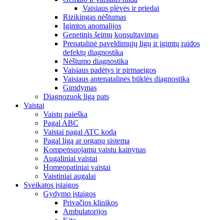
Vaisiaus plėvės ir priedai
Rizikingas nėštumas
Įgimtos anomalijos
Genetinis šeimų konsultavimas
Prenatalinė paveldimųjų ligų ir įgimtų raidos
defektų diagnostika
Nėštumo diagnostika
Vaisiaus padėtys ir pirmaeigos
Vaisiaus antenatalinės būklės diagnostika
Gimdymas
Diagnozuok ligą pats
Vaistai
Vaistų paieška
Pagal ABC
Vaistai pagal ATC kodą
Pagal ligą ar organų sistema
Kompensuojamu vaistu kainynas
Augaliniai vaistai
Homeopatiniai vaistai
Vaistiniai augalai
Sveikatos įstaigos
Gydymo įstaigos
Privačios klinikos
Ambulatorijos