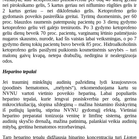
nei piroksikamo gelis, 5 kartus geriau nei niflumino rūgšties gelis ir
2 kartus geriau – nei diklofenako gelis. Ketoprofeno gelio
gydomasis poveikis pasireiškia greitai. Tyrimų duomenimis, per 60
proc. blauzdos raumenis patempusių pacientų po 3 dienų gydymo
ketoprofeno geliu vėl galėjo treniruotis. Po 3 gydymo ketoprofeno
geliu dienų beveik 70 proc. pacientų, varginamų lėtinio paūmėjusio
nugaros skausmo, nurodė, kad šis vaistas labai veiksmingas, o po 7
gydymo dienų tokių pacientų buvo beveik 85 proc. Hidroalkoholinis
ketoprofeno gelis pasižymi puikiomis kosmetinėmis savybės – turi
malonų gaivų kvapą, netepa drabužių, nedirgina ir nealergizuoja
odos.
Heparino tepalai
Jei trauminį minkštųjų audinių pažeidimą lydi kraujosruvos
(poodinės hematomos, „mėlynės“), rekomenduojama kartu su
NVNU vartoti vietinio poveikio hepariną. Labai populiarūs
heparino tepalai, kurie lengvai prasiskverbia per odą, gerina
mikrocirkuliaciją, slopina uždegimą – mažina histamino išsiskyrimą
iš putliųjų ląstelių, stiprina NVNU gydomąjį efektą. Vietiniai
heparino preparatai tonizuoja veninę ir limfinę sistemą, gerina
audinių skysčio drenažą, mažina patinimą, palankiai veikia audinių
mitybą, greitina hematomos rezorbavimąsi.
Tarp heparino tepalų didžiausią hiparino koncentraciją turi
Lioton