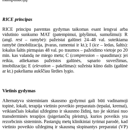
RICE principas
RICE principu paremtas gydymas taikomas esant lengvai arba
vidutinio sunkumo MAT (patempimui, įplyšimui, sumušimui): R
(angl.
rest
– ramybė): pažeistai galūnei 24–48 val. suteikiama
ramybė (imobilizacija, įtvaras, ramentai ir kt.); I (
ice
– ledas, šaltis):
lokalus šaltis pirmąsias 48 val. po traumos – pažeidimo vietoje po 20
min. kas valandą ne miego metu; C (
compression
– spaudimas): jei
reikia, atliekamas pažeistos galūnės, sąnario suveržimas,
imobilizacija; E (
elevation
– pakėlimas): sužeista kūno dalis (galūnė
ar kt.) pakeliama aukščiau širdies lygio.
Vietinis gydymas
Alternatyva sisteminiam skausmo gydymui gali būti vadinamoji
topinė, lokali, terapija vietinio poveikio preparatais (tepalai, kremai),
veikiančiais lokaliai uždegimo ir skausmo židinį, tuo jie skiriasi nuo
transderminės terapijos (įsigeriančių pleistrų), kurios poveikis yra
rezorbcinis sisteminis. Pastarųjų metų klinikiniai tyrimai parodė, kad
vietinio poveikio uždegimą ir skausmą slopinantys preparatai (VP)