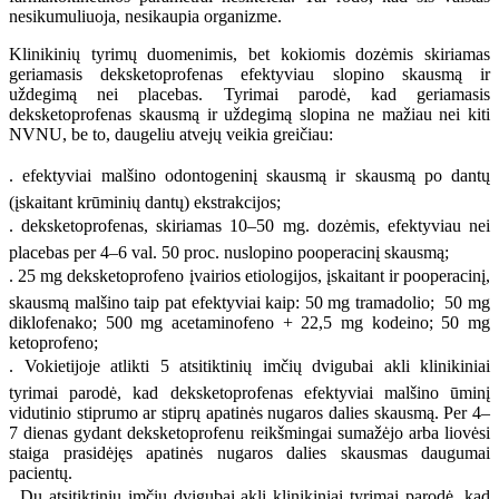
nesikumuliuoja, nesikaupia organizme.
Klinikinių tyrimų duomenimis, bet kokiomis dozėmis skiriamas
geriamasis deksketoprofenas efektyviau slopino skausmą ir
uždegimą nei placebas. Tyrimai parodė, kad geriamasis
deksketoprofenas skausmą ir uždegimą slopina ne mažiau nei kiti
NVNU, be to, daugeliu atvejų veikia greičiau:
. efektyviai malšino odontogeninį skausmą ir skausmą po dantų
(įskaitant krūminių dantų) ekstrakcijos;
. deksketoprofenas, skiriamas 10–50 mg. dozėmis, efektyviau nei
placebas per 4–6 val. 50 proc. nuslopino pooperacinį skausmą;
. 25 mg deksketoprofeno įvairios etiologijos, įskaitant ir pooperacinį,
skausmą malšino taip pat efektyviai kaip: 50 mg tramadolio; 50 mg
diklofenako; 500 mg acetaminofeno + 22,5 mg kodeino; 50 mg
ketoprofeno;
. Vokietijoje atlikti 5 atsitiktinių imčių dvigubai akli klinikiniai
tyrimai parodė, kad deksketoprofenas efektyviai malšino ūminį
vidutinio stiprumo ar stiprų apatinės nugaros dalies skausmą. Per 4–
7 dienas gydant deksketoprofenu reikšmingai sumažėjo arba liovėsi
staiga prasidėjęs apatinės nugaros dalies skausmas daugumai
pacientų.
. Du atsitiktinių imčių dvigubai akli klinikiniai tyrimai parodė, kad