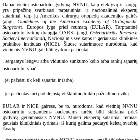
Dabar vietinį osteoartrito gydymą NVNU, kaip efektyvų ir saugų,
yra pripažinę svarbiausi tarptautiniai ir nacionaliniai ekspertų
sutarimai, tarp jų Amerikos chirurgų ortopedų akademijos gairės
(angl.
Guidelines of the American
Academy of Orthopaedic
Surgeons
), Europos lyga prieš reumatą (EULAR), Tarptautinė
osteoartrito tyrimų draugija OARSI (angl.
Osteoarthritis Research
Society International
), Nacionalinis sveikatos ir geriausios klinikinės
praktikos institutas (NICE). Šiuose sutarimuose nurodoma, kad
vietiniais NVNU gali būti gydomi pacientai:
. sergantys lengvu arba vidutinio sunkumo kelio arba rankų sąnarių
osteoartritu, ypač
. jei pažeisti tik keli sąnariai ir (arba)
. jei pacientas turi padidėjusią virškinimo trakto pažeidimo riziką.
EULAR ir NICE gairėse, be to, nurodoma, kad vietinių NVNU
osteoartritu sergantiems pacientams turėtų būti skiriama prieš
gydymą geriamaisiais NVNU. Minėti ekspertų sutarimai remiasi
gausiais klinikiniais tyrimais, iš kurių galima padaryti keletą svarbių
išvadų: