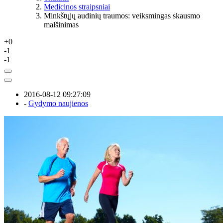
Medicinos straipsniai
Minkštųjų audinių traumos: veiksmingas skausmo
malšinimas
+0
-1
-1
2016-08-12 09:27:09
-
Gydymo naujienos