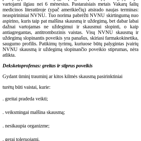
vartojami ilgiau nei 6 mėnesius. Pastaraisiais metais Vakarų šalių
medicinos literatūroje (ypač amerikiečių) atsirado naujas terminas:
neaspirininiai NVNU. Tuo norima pabrėžti NVNU skirtingumą nuo
aspirino, kuris taip pat malšina skausmą ir uždegimą, bet dabar labai
dažnai vartojamas ne uždegimui ir skausmui slopinti, o kaip
antiagregantas, antitrombozinis vaistas. Visų NVNU skausmą ir
uždegimą slopinantis poveikis yra panašus, skiriasi farmakokinetika,
saugumo profilis. Patikimų tyrimų, kuriuose būtų palygintas įvairių
NVNU skausmą ir uždegimą slopinančio poveikio stiprumas, nėra
atlikta.
Deksketoprofenas: greitas ir stiprus poveikis
Gydant ūminį trauminį ar kitos kilmės skausmą pasirinktiniai
turėtų būti vaistai, kurie:
. greitai pradeda veikti;
. veiksmingai malšina skausmą;
. nesikaupia organizme;
. gerai toleruojami.