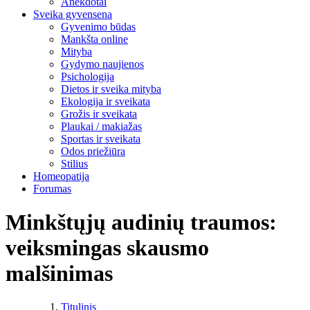
Anekdotai
Sveika gyvensena
Gyvenimo būdas
Mankšta online
Mityba
Gydymo naujienos
Psichologija
Dietos ir sveika mityba
Ekologija ir sveikata
Grožis ir sveikata
Plaukai / makiažas
Sportas ir sveikata
Odos priežiūra
Stilius
Homeopatija
Forumas
Minkštųjų audinių traumos:
veiksmingas skausmo
malšinimas
Titulinis