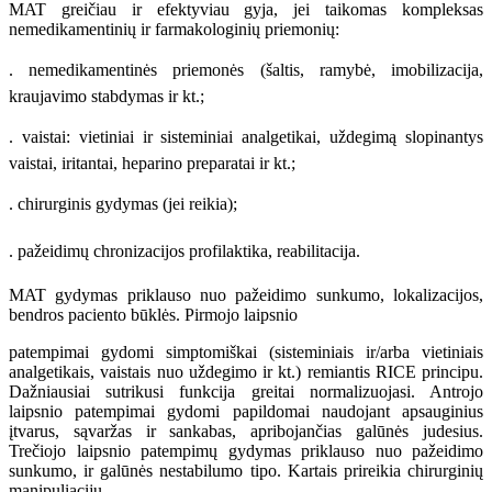
MAT greičiau ir efektyviau gyja, jei taikomas kompleksas
nemedikamentinių ir farmakologinių priemonių:
. nemedikamentinės priemonės (šaltis, ramybė, imobilizacija,
kraujavimo stabdymas ir kt.;
. vaistai: vietiniai ir sisteminiai analgetikai, uždegimą slopinantys
vaistai, iritantai, heparino preparatai ir kt.;
. chirurginis gydymas (jei reikia);
. pažeidimų chronizacijos profilaktika, reabilitacija.
MAT gydymas priklauso nuo pažeidimo sunkumo, lokalizacijos,
bendros paciento būklės. Pirmojo laipsnio
patempimai gydomi simptomiškai (sisteminiais ir/arba vietiniais
analgetikais, vaistais nuo uždegimo ir kt.) remiantis RICE principu.
Dažniausiai sutrikusi funkcija greitai normalizuojasi. Antrojo
laipsnio patempimai gydomi papildomai naudojant apsauginius
įtvarus, sąvaržas ir sankabas, apribojančias galūnės judesius.
Trečiojo laipsnio patempimų gydymas priklauso nuo pažeidimo
sunkumo, ir galūnės nestabilumo tipo. Kartais prireikia chirurginių
manipuliacijų.