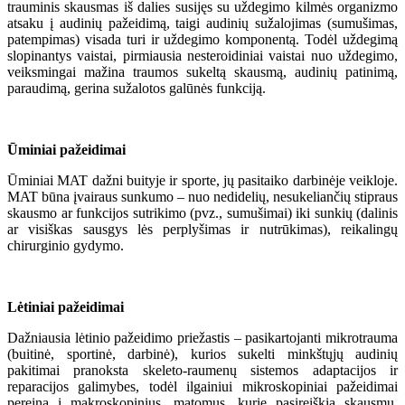
trauminis skausmas iš dalies susijęs su uždegimo kilmės organizmo
atsaku į audinių pažeidimą, taigi audinių sužalojimas (sumušimas,
patempimas) visada turi ir uždegimo komponentą. Todėl uždegimą
slopinantys vaistai, pirmiausia nesteroidiniai vaistai nuo uždegimo,
veiksmingai mažina traumos sukeltą skausmą, audinių patinimą,
paraudimą, gerina sužalotos galūnės funkciją.
Ūminiai pažeidimai
Ūminiai MAT dažni buityje ir sporte, jų pasitaiko darbinėje veikloje.
MAT būna įvairaus sunkumo – nuo nedidelių, nesukeliančių stipraus
skausmo ar funkcijos sutrikimo (pvz., sumušimai) iki sunkių (dalinis
ar visiškas sausgys lės perplyšimas ir nutrūkimas), reikalingų
chirurginio gydymo.
Lėtiniai pažeidimai
Dažniausia lėtinio pažeidimo priežastis – pasikartojanti mikrotrauma
(buitinė, sportinė, darbinė), kurios sukelti minkštųjų audinių
pakitimai pranoksta skeleto-raumenų sistemos adaptacijos ir
reparacijos galimybes, todėl ilgainiui mikroskopiniai pažeidimai
pereina į makroskopinius, matomus, kurie pasireiškia skausmu,