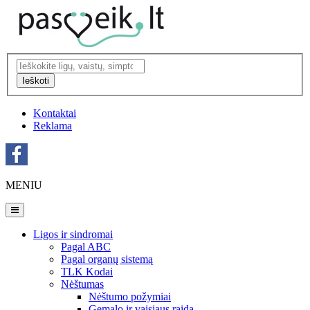
Ieškoti
Kontaktai
Reklama
MENIU
Ligos ir sindromai
Pagal ABC
Pagal organų sistemą
TLK Kodai
Nėštumas
Nėštumo požymiai
Gemalo ir vaisiaus raida