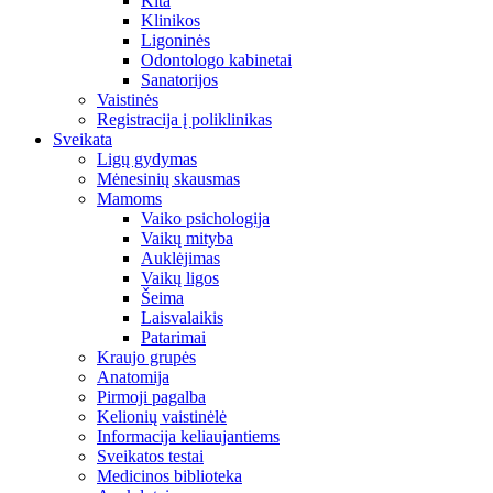
Kita
Klinikos
Ligoninės
Odontologo kabinetai
Sanatorijos
Vaistinės
Registracija į poliklinikas
Sveikata
Ligų gydymas
Mėnesinių skausmas
Mamoms
Vaiko psichologija
Vaikų mityba
Auklėjimas
Vaikų ligos
Šeima
Laisvalaikis
Patarimai
Kraujo grupės
Anatomija
Pirmoji pagalba
Kelionių vaistinėlė
Informacija keliaujantiems
Sveikatos testai
Medicinos biblioteka