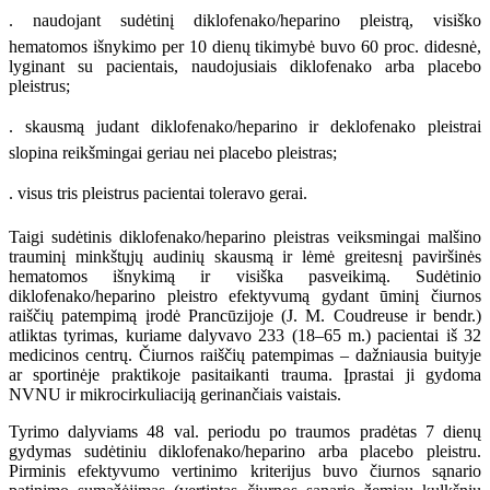
. naudojant sudėtinį diklofenako/heparino pleistrą, visiško
hematomos išnykimo per 10 dienų tikimybė buvo 60 proc. didesnė,
lyginant su pacientais, naudojusiais diklofenako arba placebo
pleistrus;
. skausmą judant diklofenako/heparino ir deklofenako pleistrai
slopina reikšmingai geriau nei placebo pleistras;
. visus tris pleistrus pacientai toleravo gerai.
Taigi sudėtinis diklofenako/heparino pleistras veiksmingai malšino
trauminį minkštųjų audinių skausmą ir lėmė greitesnį paviršinės
hematomos išnykimą ir visiška pasveikimą. Sudėtinio
diklofenako/heparino pleistro efektyvumą gydant ūminį čiurnos
raiščių patempimą įrodė Prancūzijoje (J. M. Coudreuse ir bendr.)
atliktas tyrimas, kuriame dalyvavo 233 (18–65 m.) pacientai iš 32
medicinos centrų. Čiurnos raiščių patempimas – dažniausia buityje
ar sportinėje praktikoje pasitaikanti trauma. Įprastai ji gydoma
NVNU ir mikrocirkuliaciją gerinančiais vaistais.
Tyrimo dalyviams 48 val. periodu po traumos pradėtas 7 dienų
gydymas sudėtiniu diklofenako/heparino arba placebo pleistru.
Pirminis efektyvumo vertinimo kriterijus buvo čiurnos sąnario