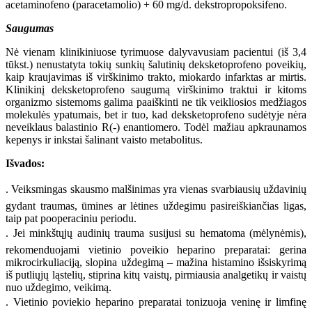
acetaminofeno (paracetamolio) + 60 mg/d. dekstropropoksifeno.
Saugumas
Nė vienam klinikiniuose tyrimuose dalyvavusiam pacientui (iš 3,4
tūkst.) nenustatyta tokių sunkių šalutinių deksketoprofeno poveikių,
kaip kraujavimas iš virškinimo trakto, miokardo infarktas ar mirtis.
Klinikinį deksketoprofeno saugumą virškinimo traktui ir kitoms
organizmo sistemoms galima paaiškinti ne tik veikliosios medžiagos
molekulės ypatumais, bet ir tuo, kad deksketoprofeno sudėtyje nėra
neveiklaus balastinio R(-) enantiomero. Todėl mažiau apkraunamos
kepenys ir inkstai šalinant vaisto metabolitus.
Išvados:
. Veiksmingas skausmo malšinimas yra vienas svarbiausių uždavinių
gydant traumas, ūmines ar lėtines uždegimu pasireiškiančias ligas,
taip pat pooperaciniu periodu.
. Jei minkštųjų audinių trauma susijusi su hematoma (mėlynėmis),
rekomenduojami vietinio poveikio heparino preparatai: gerina
mikrocirkuliaciją, slopina uždegimą – mažina histamino išsiskyrimą
iš putliųjų ląstelių, stiprina kitų vaistų, pirmiausia analgetikų ir vaistų
nuo uždegimo, veikimą.
. Vietinio poviekio heparino preparatai tonizuoja veninę ir limfinę