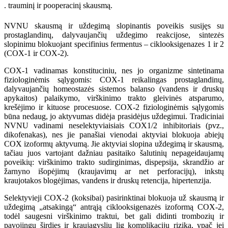
. trauminį ir pooperacinį skausmą.
NVNU skausmą ir uždegimą slopinantis poveikis susijęs su
prostaglandinų, dalyvaujančių uždegimo reakcijose, sintezės
slopinimu blokuojant specifinius fermentus – ciklooksigenazes 1 ir 2
(COX-1 ir COX-2).
COX-1 vadinamas konstituciniu, nes jo organizme sintetinama
fiziologinėmis sąlygomis: COX-1 reikalingas prostaglandinų,
dalyvaujančių homeostazės sistemos balanso (vandens ir druskų
apykaitos) palaikymo, virškinimo trakto gleivinės atsparumo,
krešėjimo ir kituose procesuose. COX-2 fiziologinėmis sąlygomis
būna nedaug, jo aktyvumas didėja prasidėjus uždegimui. Tradiciniai
NVNU vadinami neselektyviaisiais COX1/2 inhibitoriais (pvz.,
dikofenakas), nes jie panašiai vienodai aktyviai blokuoja abiejų
COX izoformų aktyvumą. Jie aktyviai slopina uždegimą ir skausmą,
tačiau juos vartojant dažniau pasitaiko šalutinių nepageidaujamų
poveikių: virškinimo trakto sudirginimas, dispepsija, skrandžio ar
žarnyno išopėjimų (kraujavimų ar net perforacijų), inkstų
kraujotakos blogėjimas, vandens ir druskų retencija, hipertenzija.
Selektyvieji COX-2 (koksibai) pasirinktinai blokuoja už skausmą ir
uždegimą „atsakingą“ antrąją ciklooksigenazės izoformą COX-2,
todėl saugesni virškinimo traktui, bet gali didinti trombozių ir
pavojingų širdies ir kraujagyslių lig komplikacijų riziką, ypač jei