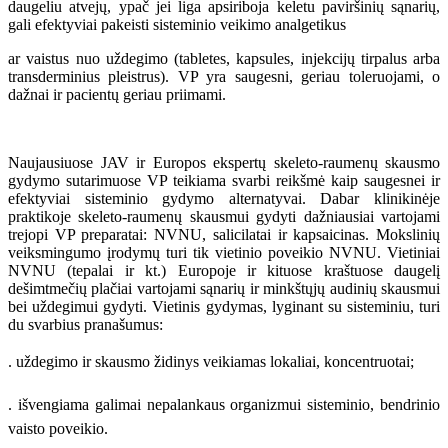
daugeliu atvejų, ypač jei liga apsiriboja keletu paviršinių sąnarių,
gali efektyviai pakeisti sisteminio veikimo analgetikus
ar vaistus nuo uždegimo (tabletes, kapsules, injekcijų tirpalus arba
transderminius pleistrus). VP yra saugesni, geriau toleruojami, o
dažnai ir pacientų geriau priimami.
Naujausiuose JAV ir Europos ekspertų skeleto-raumenų skausmo
gydymo sutarimuose VP teikiama svarbi reikšmė kaip saugesnei ir
efektyviai sisteminio gydymo alternatyvai. Dabar klinikinėje
praktikoje skeleto-raumenų skausmui gydyti dažniausiai vartojami
trejopi VP preparatai: NVNU, salicilatai ir kapsaicinas. Mokslinių
veiksmingumo įrodymų turi tik vietinio poveikio NVNU. Vietiniai
NVNU (tepalai ir kt.) Europoje ir kituose kraštuose daugelį
dešimtmečių plačiai vartojami sąnarių ir minkštųjų audinių skausmui
bei uždegimui gydyti. Vietinis gydymas, lyginant su sisteminiu, turi
du svarbius pranašumus:
. uždegimo ir skausmo židinys veikiamas lokaliai, koncentruotai;
. išvengiama galimai nepalankaus organizmui sisteminio, bendrinio
vaisto poveikio.