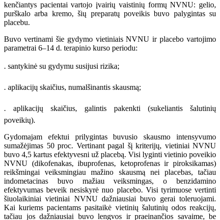
kenčiantys pacientai
vartojo įvairių vaistinių formų NVNU: gelio,
purškalo arba
kremo, šių preparatų poveikis buvo palygintas su
placebu.
Buvo vertinami šie gydymo vietiniais NVNU ir placebo
vartojimo
parametrai 6–14 d. terapinio kurso periodu:
. santykinė su gydymu susijusi rizika;
. aplikacijų skaičius, numalšinantis skausmą;
. aplikacijų skaičius, galintis pakenkti (sukeliantis šalutinių
poveikių).
Gydomajam efektui prilygintas buvusio skausmo intensyvumo
sumažėjimas 50 proc. Vertinant pagal šį kriterijų, vietiniai NVNU
buvo 4,5 kartus efektyvesni už placebą. Visi lyginti vietinio poveikio
NVNU (dikofenakas, ibuprofenas, ketoprofenas ir piroksikamas)
reikšmingai veiksmingiau mažino skausmą nei placebas, tačiau
indometacinas buvo mažiau veiksmingas, o benzidamino
efektyvumas beveik nesiskyrė nuo placebo. Visi tyrimuose vertinti
šiuolaikiniai vietiniai NVNU dažniausiai buvo gerai toleruojami.
Kai kuriems pacientams pasitaikė vietinių šalutinių odos reakcijų,
tačiau jos dažniausiai buvo lengvos ir praeinančios savaime, be