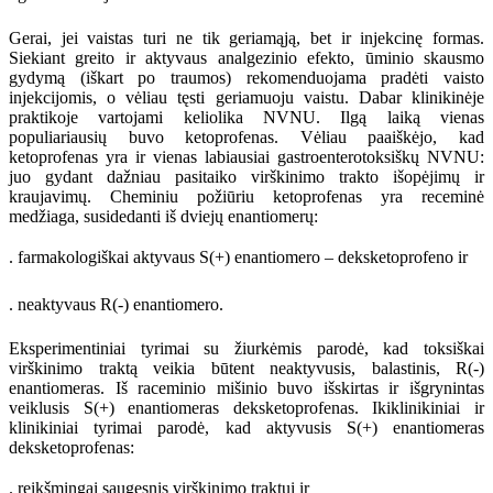
Gerai, jei vaistas turi ne tik geriamąją, bet ir injekcinę formas.
Siekiant greito ir aktyvaus analgezinio efekto, ūminio skausmo
gydymą (iškart po traumos) rekomenduojama pradėti vaisto
injekcijomis, o vėliau tęsti geriamuoju vaistu. Dabar klinikinėje
praktikoje vartojami keliolika NVNU. Ilgą laiką vienas
populiariausių buvo ketoprofenas. Vėliau paaiškėjo, kad
ketoprofenas yra ir vienas labiausiai gastroenterotoksiškų NVNU:
juo gydant dažniau pasitaiko virškinimo trakto išopėjimų ir
kraujavimų. Cheminiu požiūriu ketoprofenas yra receminė
medžiaga, susidedanti iš dviejų enantiomerų:
. farmakologiškai aktyvaus S(+) enantiomero – deksketoprofeno ir
. neaktyvaus R(-) enantiomero.
Eksperimentiniai tyrimai su žiurkėmis parodė, kad toksiškai
virškinimo traktą veikia būtent neaktyvusis, balastinis, R(-)
enantiomeras. Iš raceminio mišinio buvo išskirtas ir išgrynintas
veiklusis S(+) enantiomeras deksketoprofenas. Ikiklinikiniai ir
klinikiniai tyrimai parodė, kad aktyvusis S(+) enantiomeras
deksketoprofenas:
. reikšmingai saugesnis virškinimo traktui ir