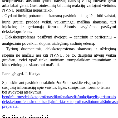
ketoprofenas: absoliuti tyrimo dalyvių dalis šį vaistą toleravo gerai
arba labai gerai. Gastrointestinių šalutinių reakcijų vartojant vietinius
NVNU praktiškai nepasitaiko.
. Gydant ūminį potrauminį skausmą pasirinktiniai galėtų būti vaistai,
kurie greitai pradeda veikti, veiksmingai malšina skausmą, turi
injekcinę ir geriamąją formas. Šiomis savybėmis pasižymi
deksketoprofenas.
. Deksketoprofenas pasižymi dvejopu – centriniu ir periferiniu –
analgeziniu poveikiu, slopina uždegimą, audinių edemą.
. Tyrimų duomenimis, deksketoprofenas skausmą ir uždegimą
slopina ne mažiau nei kiti NVNU, be to, daugeliu atvejų veikia
greičiau, todėl ypač tinka ūminiam trumpalaikiam trauminiam ir
kitos etiologijos skausmui malšinti.
Parengė gyd. J. Kastys
Spauskite ant pasirinkto raktinio žodžio ir raskite visą, su juo
susijusią informaciją apie vaistus, ligas, straipsnius, forumo temas
bei gydytojų atsakymus.
bendr
čiurnos
deksketoprofenas
dikofenakas
disfunkcija
gelis
geriamasis
deksketoprofenas
imobilizacija
infarktas
ketoprofenas
lioton
malšinimas
n
preparatai
Susiję straipsniai