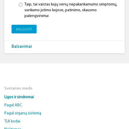
Taip, tai vaistas kojų venų nepakankamumo simptomų,
sunkumo jutimo kojose, patinimo, skausmo
palengvinimui
BALSUOTI
Balsavimai
Svetainės medis
Ligos ir sindromai
Pagal ABC
Pagal organų sistemą
TLK kodai