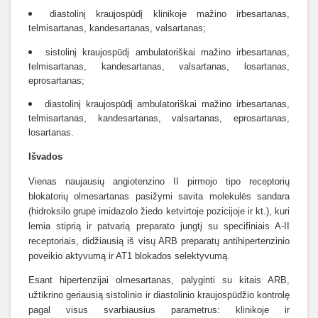
diastolinį kraujospūdį klinikoje mažino irbesartanas,
telmisartanas, kandesartanas, valsartanas;
sistolinį kraujospūdį ambulatoriškai mažino irbesartanas,
telmisartanas, kandesartanas, valsartanas, losartanas,
eprosartanas;
diastolinį kraujospūdį ambulatoriškai mažino irbesartanas,
telmisartanas, kandesartanas, valsartanas, eprosartanas,
losartanas.
Išvados
Vienas naujausių angiotenzino II pirmojo tipo receptorių
blokatorių olmesartanas pasižymi savita molekulės sandara
(hidroksilo grupė imidazolo žiedo ketvirtoje pozicijoje ir kt.), kuri
lemia stiprią ir patvarią preparato jungtį su specifiniais A-II
receptoriais, didžiausią iš visų ARB preparatų antihipertenzinio
poveikio aktyvumą ir AT1 blokados selektyvumą.
Esant hipertenzijai olmesartanas, palyginti su kitais ARB,
užtikrino geriausią sistolinio ir diastolinio kraujospūdžio kontrolę
pagal visus svarbiausius parametrus: klinikoje ir