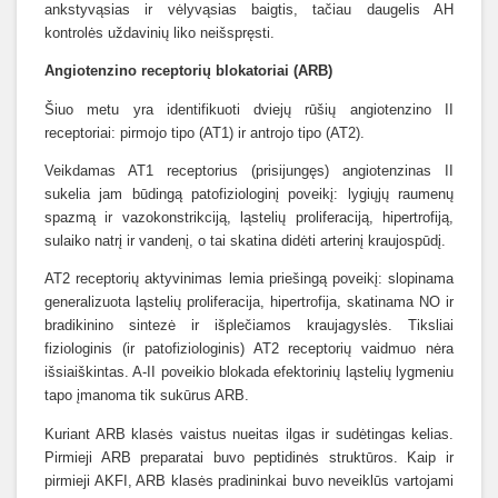
ankstyvąsias ir vėlyvąsias baigtis, tačiau daugelis AH
kontrolės uždavinių liko neišspręsti.
Angiotenzino receptorių blokatoriai (ARB)
Šiuo metu yra identifikuoti dviejų rūšių angiotenzino II
receptoriai: pirmojo tipo (AT1) ir antrojo tipo (AT2).
Veikdamas AT1 receptorius (prisijungęs) angiotenzinas II
sukelia jam būdingą patofiziologinį poveikį: lygiųjų raumenų
spazmą ir vazokonstrikciją, ląstelių proliferaciją, hipertrofiją,
sulaiko natrį ir vandenį, o tai skatina didėti arterinį kraujospūdį.
AT2 receptorių aktyvinimas lemia priešingą poveikį: slopinama
generalizuota ląstelių proliferacija, hipertrofija, skatinama NO ir
bradikinino sintezė ir išplečiamos kraujagyslės. Tiksliai
fiziologinis (ir patofiziologinis) AT2 receptorių vaidmuo nėra
išsiaiškintas. A-II poveikio blokada efektorinių ląstelių lygmeniu
tapo įmanoma tik sukūrus ARB.
Kuriant ARB klasės vaistus nueitas ilgas ir sudėtingas kelias.
Pirmieji ARB preparatai buvo peptidinės struktūros. Kaip ir
pirmieji AKFI, ARB klasės pradininkai buvo neveiklūs vartojami