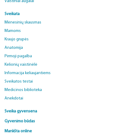
Vaistiniai augalai
Sveikata
Mėnesinių skausmas
Mamoms
Kraujo grupės
Anatomija
Pirmoji pagalba
Kelionių vaistinėlė
Informacija keliaujantiems
Sveikatos testai
Medicinos biblioteka
Anekdotai
Sveika gyvensena
Gyvenimo būdas
Mankšta online