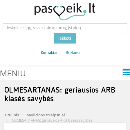
Ieškoti
Kontaktai
Reklama
MENIU
OLMESARTANAS: geriausios ARB
klasės savybės
Titulinis
Medicinos straipsniai
OLMESARTANAS: geriausios ARB klasės savybės