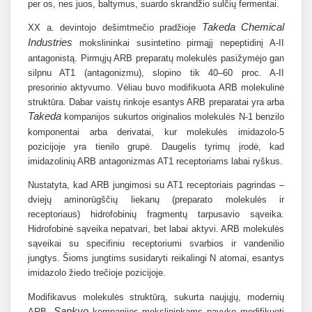
per os, nes juos, baltymus, suardo skrandžio sulčių fermentai.
Takeda Chemical
XX a. devintojo dešimtmečio pradžioje
Industries
mokslininkai susintetino pirmąjį nepeptidinį A-II
antagonistą. Pirmųjų ARB preparatų molekulės pasižymėjo gan
silpnu AT1 (antagonizmu), slopino tik 40–60 proc. A-II
presorinio aktyvumo. Vėliau buvo modifikuota ARB molekulinė
struktūra. Dabar vaistų rinkoje esantys ARB preparatai yra arba
Takeda
kompanijos sukurtos originalios molekulės N-1 benzilo
komponentai arba derivatai, kur molekulės imidazolo-5
pozicijoje yra tienilo grupė. Daugelis tyrimų įrodė, kad
imidazolinių ARB antagonizmas AT1 receptoriams labai ryškus.
Nustatyta, kad ARB jungimosi su AT1 receptoriais pagrindas –
dviejų aminorūgščių liekanų (preparato molekulės ir
receptoriaus) hidrofobinių fragmentų tarpusavio sąveika.
Hidrofobinė sąveika nepatvari, bet labai aktyvi. ARB molekulės
sąveikai su specifiniu receptoriumi svarbios ir vandenilio
jungtys. Šioms jungtims susidaryti reikalingi N atomai, esantys
imidazolo žiedo trečioje pozicijoje.
Modifikavus molekulės struktūrą, sukurta naujųjų, modernių
Sankyo
ARB.
kompanijos mokslininkams pavyko modifikuoti