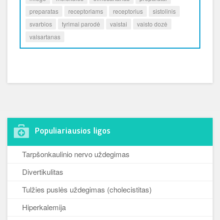
preparatas
receptoriams
receptorius
sistolinis
svarbios
tyrimai parodė
vaistai
vaisto dozė
valsartanas
Populiariausios ligos
Tarpšonkaulinio nervo uždegimas
Divertikulitas
Tulžies puslės uždegimas (cholecistitas)
Hiperkalemija