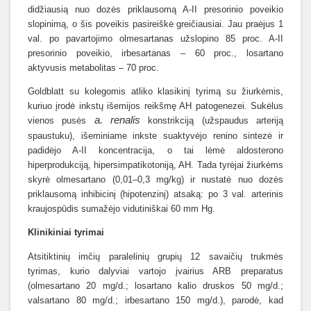
didžiausią nuo dozės priklausomą A-II presorinio poveikio
slopinimą, o šis poveikis pasireiškė greičiausiai. Jau praėjus 1
val. po pavartojimo olmesartanas užslopino 85 proc. A-II
presorinio poveikio, irbesartanas – 60 proc., losartano
aktyvusis metabolitas – 70 proc.
Goldblatt su kolegomis atliko klasikinį tyrimą su žiurkėmis,
kuriuo įrodė inkstų išemijos reikšmę AH patogenezei. Sukėlus
a. renalis
vienos pusės
konstrikciją (užspaudus arteriją
spaustuku), išeminiame inkste suaktyvėjo renino sintezė ir
padidėjo A-II koncentracija, o tai lėmė aldosterono
hiperprodukciją, hipersimpatikotoniją, AH. Tada tyrėjai žiurkėms
skyrė olmesartano (0,01–0,3 mg/kg) ir nustatė nuo dozės
priklausomą inhibicinį (hipotenzinį) atsaką: po 3 val. arterinis
kraujospūdis sumažėjo vidutiniškai 60 mm Hg.
Klinikiniai tyrimai
Atsitiktinių imčių paralelinių grupių 12 savaičių trukmės
tyrimas, kurio dalyviai vartojo įvairius ARB preparatus
(olmesartano 20 mg/d.; losartano kalio druskos 50 mg/d.;
valsartano 80 mg/d.; irbesartano 150 mg/d.), parodė, kad