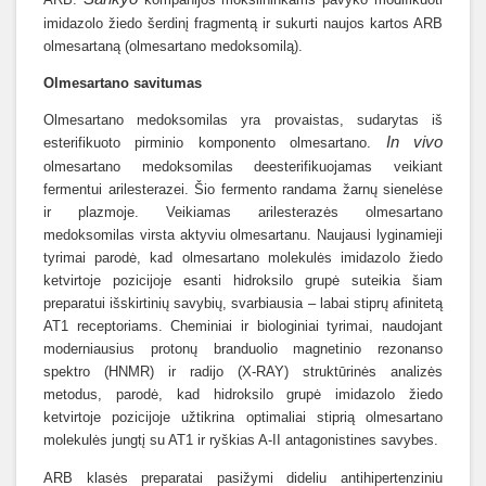
imidazolo žiedo šerdinį fragmentą ir sukurti naujos kartos ARB
olmesartaną (olmesartano medoksomilą).
Olmesartano
savitumas
Olmesartano medoksomilas yra provaistas, sudarytas iš
In vivo
esterifikuoto pirminio komponento olmesartano.
olmesartano medoksomilas deesterifikuojamas veikiant
fermentui arilesterazei. Šio fermento randama žarnų sienelėse
ir plazmoje. Veikiamas arilesterazės olmesartano
medoksomilas virsta aktyviu olmesartanu. Naujausi lyginamieji
tyrimai parodė, kad olmesartano molekulės imidazolo žiedo
ketvirtoje pozicijoje esanti hidroksilo grupė suteikia šiam
preparatui išskirtinių savybių, svarbiausia – labai stiprų afinitetą
AT1 receptoriams. Cheminiai ir biologiniai tyrimai, naudojant
moderniausius protonų branduolio magnetinio rezonanso
spektro (HNMR) ir radijo (X-RAY) struktūrinės analizės
metodus, parodė, kad hidroksilo grupė imidazolo žiedo
ketvirtoje pozicijoje užtikrina optimaliai stiprią olmesartano
molekulės jungtį su AT1 ir ryškias A-II antagonistines savybes.
ARB klasės preparatai pasižymi dideliu antihipertenziniu