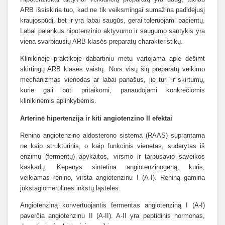
ARB išsiskiria tuo, kad ne tik veiksmingai sumažina padidėjusį
kraujospūdį, bet ir yra labai saugūs, gerai toleruojami pacientų.
Labai palankus hipotenzinio aktyvumo ir saugumo santykis yra
viena svarbiausių ARB klasės preparatų charakteristikų.
Klinikinėje praktikoje dabartiniu metu vartojama apie dešimt
skirtingų ARB klasės vaistų. Nors visų šių preparatų veikimo
mechanizmas vienodas ar labai panašus, jie turi ir skirtumų,
kurie gali būti pritaikomi, panaudojami konkrečiomis
klinikinėmis aplinkybėmis.
Arterinė hipertenzija ir kiti angiotenzino II efektai
Renino angiotenzino aldosterono sistema (RAAS) suprantama
ne kaip struktūrinis, o kaip funkcinis vienetas, sudarytas iš
enzimų (fermentų) apykaitos, virsmo ir tarpusavio sąveikos
kaskadų. Kepenys sintetina angiotenzinogeną, kuris,
veikiamas renino, virsta angiotenzinu I (A-I). Reniną gamina
jukstaglomerulinės inkstų ląstelės.
Angiotenziną konvertuojantis fermentas angiotenziną I (A-I)
paverčia angiotenzinu II (A-II). A-II yra peptidinis hormonas,