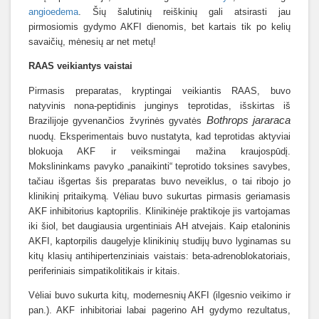
angioedema
. Šių šalutinių reiškinių gali atsirasti jau
pirmosiomis gydymo AKFI dienomis, bet kartais tik po kelių
savaičių, mėnesių ar net metų!
RAAS veikiantys vaistai
Pirmasis preparatas, kryptingai veikiantis RAAS, buvo
natyvinis nona-peptidinis junginys teprotidas, išskirtas iš
Bothrops jararaca
Brazilijoje gyvenančios žvyrinės gyvatės
nuodų. Eksperimentais buvo nustatyta, kad teprotidas aktyviai
blokuoja AKF ir veiksmingai mažina kraujospūdį.
Mokslininkams pavyko „panaikinti“ teprotido toksines savybes,
tačiau išgertas šis preparatas buvo neveiklus, o tai ribojo jo
klinikinį pritaikymą. Vėliau buvo sukurtas pirmasis geriamasis
AKF inhibitorius kaptoprilis. Klinikinėje praktikoje jis vartojamas
iki šiol, bet daugiausia urgentiniais AH atvejais. Kaip etaloninis
AKFI, kaptorpilis daugelyje klinikinių studijų buvo lyginamas su
kitų klasių antihipertenziniais vaistais: beta-adrenoblokatoriais,
periferiniais simpatikolitikais ir kitais.
Vėliai buvo sukurta kitų, modernesnių AKFI (ilgesnio veikimo ir
pan.). AKF inhibitoriai labai pagerino AH gydymo rezultatus,