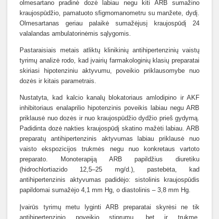
olmesartano pradinė dozė labiau negu kiti ARB sumažino
kraujospūdžio, pamatuoto sfigmomanometru su manžete, dydį.
Olmesartanas geriau palaikė sumažėjusį kraujospūdį 24
valalandas ambulatorinėmis sąlygomis.
Pastaraisiais metais atliktų klinikinių antihipertenzinių vaistų
tyrimų analizė rodo, kad įvairių farmakologinių klasių preparatai
skiriasi hipotenziniu aktyvumu, poveikio priklausomybe nuo
dozės ir kitais parametrais.
Nustatyta, kad kalcio kanalų blokatoriaus amlodipino ir AKF
inhibitoriaus enalaprilio hipotenzinis poveikis labiau negu ARB
priklausė nuo dozės ir nuo kraujospūdžio dydžio prieš gydymą.
Padidinta dozė nakties kraujospūdį skatino mažėti labiau. ARB
preparatų antihipertenzinis aktyvumas labiau priklausė nuo
vaisto ekspozicijos trukmės negu nuo konkretaus vartoto
preparato. Monoterapiją ARB papildžius diuretiku
(hidrochlortiazido 12,5–25 mg/d.), pastebėta, kad
antihipertenzinis aktyvumas padidėjo: sistolinis kraujospūdis
papildomai sumažėjo 4,1 mm Hg, o diastolinis – 3,8 mm Hg.
Įvairūs tyrimų metu lyginti ARB preparatai skyrėsi ne tik
antihipertenzinio poveikio stiprumu, bet ir trukme.