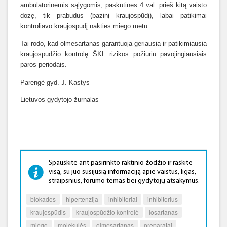
ambulatorinėmis sąlygomis, paskutines 4 val. prieš kitą vaisto
dozę, tik prabudus (bazinį kraujospūdį), labai patikimai
kontroliavo kraujospūdį nakties miego metu.
Tai rodo, kad olmesartanas garantuoja geriausią ir patikimiausią
kraujospūdžio kontrolę ŠKL rizikos požiūriu pavojingiausiais
paros periodais.
Parengė gyd. J. Kastys
Lietuvos gydytojo žurnalas
Spauskite ant pasirinkto raktinio žodžio ir raskite
visą, su juo susijusią informaciją apie vaistus, ligas,
straipsnius, forumo temas bei gydytojų atsakymus.
blokados
hipertenzija
inhibitoriai
inhibitorius
kraujospūdis
kraujospūdžio kontrolė
losartanas
miego
molekulės
olmesartanas
preparatai