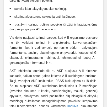
darantis įvairų biologinį poveikį:
sukelia labai aktyvią vazokonstrikciją;
skatina aldosterono sekreciją antinksčiuose;
pasižymi galingu trofiniu poveikiu širdžiai ir kraujagyslėms
(kai prisijungia prie A1 receptorių).
Vis dėlto naujausi tyrimai parodė, kad A-II organizme susidaro
ne tik veikiant reninui ir angiotenziną konvertuojančiam
fermentui, bet ir vadinamuoju ne renino būdu – dalyvaujant
fermentams: audinių plazminogeno aktyvatoriui, katepsinui G,
elastazei, chimostatinui, chimazei, chimostatinui jautrų A-II
generuojančiam fermentui ir kt.
AKF inhibitoriai sutrikdo tik su AKF susijusią A-II sintezės
kaskadą, tačiau neturi įtakos kitiems A-II susidarymo būdams.
Taigi, vartojant AKF inhibitorius, RAAS blokuojama tik iš dalis.
Be to, slopinant AKF, sutrikdoma bradikinino ir P medžiagos
(svarbios skausmo ir kitokių patofiziologinių reakcijų genezei)
apykaita, skaidymas, todėl pasireiškia šių biologiškai aktyvių
medžiagų sukeliamas nepageidaujamas poveikis: kvėpavimo
takų hipersekrecija, sausas varginantis
kosulys
, skausminga