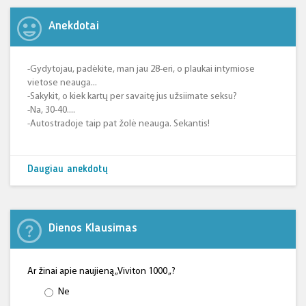
Anekdotai
-Gydytojau, padėkite, man jau 28-eri, o plaukai intymiose
vietose neauga...
-Sakykit, o kiek kartų per savaitę jus užsiimate seksu?
-Na, 30-40....
-Autostradoje taip pat žolė neauga. Sekantis!
Daugiau anekdotų
Dienos Klausimas
Ar žinai apie naujieną „Viviton 1000 „?
Ne