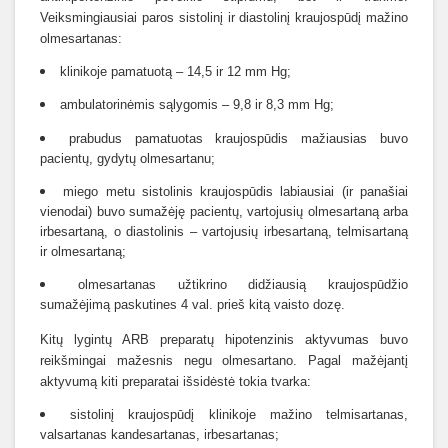
Veiksmingiausiai paros sistolinį ir diastolinį kraujospūdį mažino
olmesartanas:
klinikoje pamatuotą – 14,5 ir 12 mm Hg;
ambulatorinėmis sąlygomis – 9,8 ir 8,3 mm Hg;
prabudus pamatuotas kraujospūdis mažiausias buvo
pacientų, gydytų olmesartanu;
miego metu sistolinis kraujospūdis labiausiai (ir panašiai
vienodai) buvo sumažėję pacientų, vartojusių olmesartaną arba
irbesartaną, o diastolinis – vartojusių irbesartaną, telmisartaną
ir olmesartaną;
olmesartanas užtikrino didžiausią kraujospūdžio
sumažėjimą paskutines 4 val. prieš kitą vaisto dozę.
Kitų lygintų ARB preparatų hipotenzinis aktyvumas buvo
reikšmingai mažesnis negu olmesartano. Pagal mažėjantį
aktyvumą kiti preparatai išsidėstė tokia tvarka:
sistolinį kraujospūdį klinikoje mažino telmisartanas,
valsartanas kandesartanas, irbesartanas;