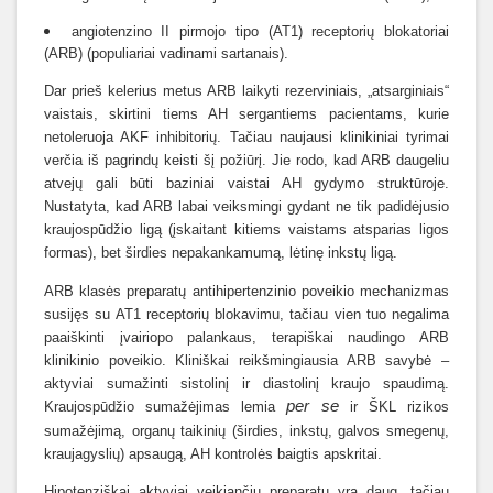
angiotenzino II pirmojo tipo (AT1) receptorių blokatoriai
(ARB) (populiariai vadinami sartanais).
Dar prieš kelerius metus ARB laikyti rezerviniais, „atsarginiais“
vaistais, skirtini tiems AH sergantiems pacientams, kurie
netoleruoja AKF inhibitorių. Tačiau naujausi klinikiniai tyrimai
verčia iš pagrindų keisti šį požiūrį. Jie rodo, kad ARB daugeliu
atvejų gali būti baziniai vaistai AH gydymo struktūroje.
Nustatyta, kad ARB labai veiksmingi gydant ne tik padidėjusio
kraujospūdžio ligą (įskaitant kitiems vaistams atsparias ligos
formas), bet širdies nepakankamumą, lėtinę inkstų ligą.
ARB klasės preparatų antihipertenzinio poveikio mechanizmas
susijęs su AT1 receptorių blokavimu, tačiau vien tuo negalima
paaiškinti įvairiopo palankaus, terapiškai naudingo ARB
klinikinio poveikio. Kliniškai reikšmingiausia ARB savybė –
aktyviai sumažinti sistolinį ir diastolinį kraujo spaudimą.
per se
Kraujospūdžio sumažėjimas lemia
ir ŠKL rizikos
sumažėjimą, organų taikinių (širdies, inkstų, galvos smegenų,
kraujagyslių) apsaugą, AH kontrolės baigtis apskritai.
Hipotenziškai aktyviai veikiančių preparatų yra daug, tačiau