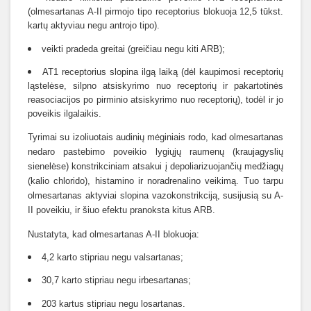
(olmesartanas A-II pirmojo tipo receptorius blokuoja 12,5 tūkst.
kartų aktyviau negu antrojo tipo).
veikti pradeda greitai (greičiau negu kiti ARB);
AT1 receptorius slopina ilgą laiką (dėl kaupimosi receptorių
ląstelėse, silpno atsiskyrimo nuo receptorių ir pakartotinės
reasociacijos po pirminio atsiskyrimo nuo receptorių), todėl ir jo
poveikis ilgalaikis.
Tyrimai su izoliuotais audinių mėginiais rodo, kad olmesartanas
nedaro pastebimo poveikio lygiųjų raumenų (kraujagyslių
sienelėse) konstrikciniam atsakui į depoliarizuojančių medžiagų
(kalio chlorido), histamino ir noradrenalino veikimą. Tuo tarpu
olmesartanas aktyviai slopina vazokonstrikciją, susijusią su A-
II poveikiu, ir šiuo efektu pranoksta kitus ARB.
Nustatyta, kad olmesartanas A-II blokuoja:
4,2 karto stipriau negu valsartanas;
30,7 karto stipriau negu irbesartanas;
203 kartus stipriau negu losartanas.