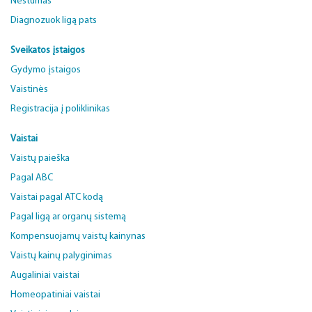
Nėštumas
Diagnozuok ligą pats
Sveikatos įstaigos
Gydymo įstaigos
Vaistinės
Registracija į poliklinikas
Vaistai
Vaistų paieška
Pagal ABC
Vaistai pagal ATC kodą
Pagal ligą ar organų sistemą
Kompensuojamų vaistų kainynas
Vaistų kainų palyginimas
Augaliniai vaistai
Homeopatiniai vaistai