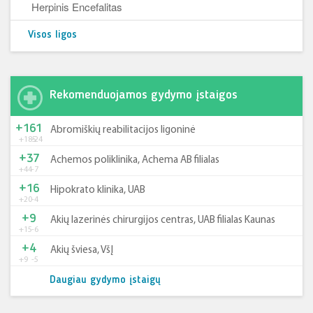
Herpinis Encefalitas
Visos ligos
Rekomenduojamos gydymo įstaigos
+161
Abromiškių reabilitacijos ligoninė
+185
-24
+37
Achemos poliklinika, Achema AB filialas
+44
-7
+16
Hipokrato klinika, UAB
+20
-4
+9
Akių lazerinės chirurgijos centras, UAB filialas Kaunas
+15
-6
+4
Akių šviesa, VšĮ
+9
-5
Daugiau gydymo įstaigų