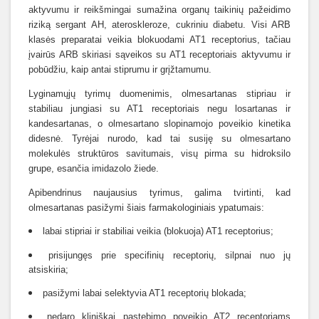
aktyvumu ir reikšmingai sumažina organų taikinių pažeidimo
riziką sergant AH, ateroskleroze, cukriniu diabetu. Visi ARB
klasės preparatai veikia blokuodami AT1 receptorius, tačiau
įvairūs ARB skiriasi sąveikos su AT1 receptoriais aktyvumu ir
pobūdžiu, kaip antai stiprumu ir grįžtamumu.
Lyginamųjų tyrimų duomenimis, olmesartanas stipriau ir
stabiliau jungiasi su AT1 receptoriais negu losartanas ir
kandesartanas, o olmesartano slopinamojo poveikio kinetika
didesnė. Tyrėjai nurodo, kad tai susiję su olmesartano
molekulės struktūros savitumais, visų pirma su hidroksilo
grupe, esančia imidazolo žiede.
Apibendrinus naujausius tyrimus, galima tvirtinti, kad
olmesartanas pasižymi šiais farmakologiniais ypatumais:
labai stipriai ir stabiliai veikia (blokuoja) AT1 receptorius;
prisijungęs prie specifinių receptorių, silpnai nuo jų
atsiskiria;
pasižymi labai selektyvia AT1 receptorių blokada;
nedaro kliniškai pastebimo poveikio AT2 receptoriams