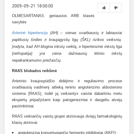
2009-09-21 18:00:00
OLMESARTANAS: geriausios ARB klasės
savybės
Arterinė hipertenzija
(AH) – vienas svarbiausių ir labiausiai
paplitusių širdies ir kraujagyslių ligų (ŠKL) rizikos veiksnių.
Įrodyta, kad AH blogina inkstų veiklą, o hipertenzinė inkstų liga
(nefropatija) yra viena dažniausių lėtinio inkstų
nepakankamumo priežasčių.
RAAS blokados reikšmė
Arterinio kraujospūdžio didėjimo ir reguliavimo procese
svarbiausią vaidmenį atlieką renino angiotenzino aldosterono
sistema (RAAS), todėl ją veikiantys vaistai dabartiniu metu
ekspertų pripažįstami kaip patogeneziniai ir daugeliu atvejų
pasirinktiniai.
RAAS veikiančių vaistų grupei atstovauja dviejų farmakologinių
klasių atstovai:
angiotenziną konvertuojančio fermento inhibitoriai (AKFI);