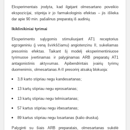
Eksperimentais įrodyta, kad ilgėjant olmesartano poveikio
ekspozicijai, stiprėja ir jo farmakologinis efektas – jis išlieka
dar apie 90 min. pašalinus preparatą iš audinių.
Ikiklinikiniai tyrimai
Eksperimento sąlygomis stimuliuojant AT1 receptorius
egzogeniniu (į veną švirkščiamu) angiotenzinu II, sukeliamas
presorinis efektas. Taikant šį modelį eksperimentiniuose
tyrimuose įvertinamas ir palyginamas ARB preparatų AT1
antagonistinis aktyvumas. Apibendrintais įvairių tyrimų
duomenimis, olmesartanas A-II presorinį atsaką blokuoja:
3,8 karto stipriau negu kandesartanas;
13 kartų stipriau negu eprosartanas;
13 kartų stipriau negu telmisartanas;
57 kartus stipriau negu irbesartanas;
89 kartus stipriau negu losartanas (kalio druska).
Palyginti su šiais ARB preparatais, olmesartanas sukėlė