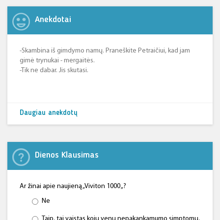
Anekdotai
-Skambina iš gimdymo namų. Praneškite Petraičiui, kad jam
gimė trynukai - mergaitės.
-Tik ne dabar. Jis skutasi.
Daugiau anekdotų
Dienos Klausimas
Ar žinai apie naujieną „Viviton 1000 „?
Ne
Taip, tai vaistas kojų venų nepakankamumo simptomų,