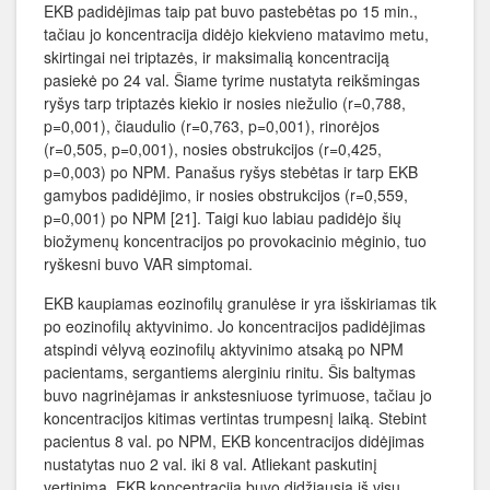
EKB padidėjimas taip pat buvo pastebėtas po 15 min.,
tačiau jo koncentracija didėjo kiekvieno matavimo metu,
skirtingai nei triptazės, ir maksimalią koncentraciją
pasiekė po 24 val. Šiame tyrime nustatyta reikšmingas
ryšys tarp triptazės kiekio ir nosies niežulio (r=0,788,
p=0,001), čiaudulio (r=0,763, p=0,001), rinorėjos
(r=0,505, p=0,001), nosies obstrukcijos (r=0,425,
p=0,003) po NPM. Panašus ryšys stebėtas ir tarp EKB
gamybos padidėjimo, ir nosies obstrukcijos (r=0,559,
p=0,001) po NPM [21]. Taigi kuo labiau padidėjo šių
biožymenų koncentracijos po provokacinio mėginio, tuo
ryškesni buvo VAR simptomai.
EKB kaupiamas eozinofilų granulėse ir yra išskiriamas tik
po eozinofilų aktyvinimo. Jo koncentracijos padidėjimas
atspindi vėlyvą eozinofilų aktyvinimo atsaką po NPM
pacientams, sergantiems alerginiu rinitu. Šis baltymas
buvo nagrinėjamas ir ankstesniuose tyrimuose, tačiau jo
koncentracijos kitimas vertintas trumpesnį laiką. Stebint
pacientus 8 val. po NPM, EKB koncentracijos didėjimas
nustatytas nuo 2 val. iki 8 val. Atliekant paskutinį
vertinimą, EKB koncentracija buvo didžiausia iš visų