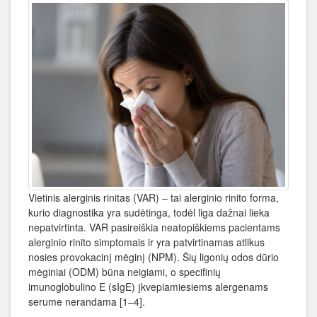
Vietinis alerginis rinitas (VAR) – tai alerginio rinito forma,
kurio diagnostika yra sudėtinga, todėl liga dažnai lieka
nepatvirtinta. VAR pasireiškia neatopiškiems pacientams
alerginio rinito simptomais ir yra patvirtinamas atlikus
nosies provokacinį mėginį (NPM). Šių ligonių odos dūrio
mėginiai (ODM) būna neigiami, o specifinių
imunoglobulino E (sIgE) įkvepiamiesiems alergenams
serume nerandama [1–4].