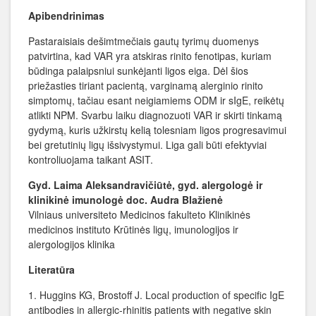
Apibendrinimas
Pastaraisiais dešimtmečiais gautų tyrimų duomenys
patvirtina, kad VAR yra atskiras rinito fenotipas, kuriam
būdinga palaipsniui sunkėjanti ligos eiga. Dėl šios
priežasties tiriant pacientą, varginamą alerginio rinito
simptomų, tačiau esant neigiamiems ODM ir sIgE, reikėtų
atlikti NPM. Svarbu laiku diagnozuoti VAR ir skirti tinkamą
gydymą, kuris užkirstų kelią tolesniam ligos progresavimui
bei gretutinių ligų išsivystymui. Liga gali būti efektyviai
kontroliuojama taikant ASIT.
Gyd. Laima Aleksandravičiūtė, gyd. alergologė ir
klinikinė imunologė doc. Audra Blažienė
Vilniaus universiteto Medicinos fakulteto Klinikinės
medicinos instituto Krūtinės ligų, imunologijos ir
alergologijos klinika
Literatūra
1. Huggins KG, Brostoff J. Local production of specific IgE
antibodies in allergic-rhinitis patients with negative skin