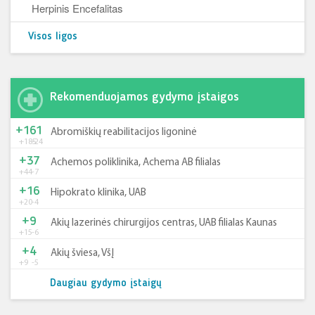
Herpinis Encefalitas
Visos ligos
Rekomenduojamos gydymo įstaigos
+161
Abromiškių reabilitacijos ligoninė
+185
-24
+37
Achemos poliklinika, Achema AB filialas
+44
-7
+16
Hipokrato klinika, UAB
+20
-4
+9
Akių lazerinės chirurgijos centras, UAB filialas Kaunas
+15
-6
+4
Akių šviesa, VšĮ
+9
-5
Daugiau gydymo įstaigų