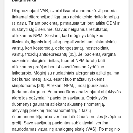
Diagnozuojant VAR, svarbi išsami anamnezė. Ji padeda
tinkamai diferencijuoti ligą tarp neinfekcinio rinito fenotipų
(
1 pav.
)
.
Tiriant pacientą, pirmiausia turi būti atlikti ODM ir
nustatyti sIgE serume. Gavus neigiamus rezultatus,
atliekamas NPM. Siekiant, kad mėginys būtų kuo
tikslesnis, ligonis kurį laiką negali vartoti antihistamininių
vaistų, kortikosteroidų, dekongestantų, nesteroidinių
vaistų, triciklių antidepresantų [25]. Jei pacientą vargina
sezoninis alerginis rinitas, tuomet NPM turėtų būti
atliekamas praėjus bent 4 savaitėms po žydėjimo
laikotarpio. Mėginį su nuolatiniais alergenais atlikti galima
bet kuriuo metų laiku, esant kuo mažiau ryškiems
simptomams [26]. Atliekant NPM, į nosį įpurškiama
įtariamo alergeno. Po procedūros analizuojami objektyvūs
alergijos požymiai ir paciento savijauta. Objektyvūs
duomenys gaunami atliekant akustinę rinometriją,
aktyviąją priekinę rinomanometriją, 4 fazių
rinomanometriją arba vertinant didžiausią nosies įkvėpimo
greitį. Savo savijautą pacientas subjektyviai įvertina
naudodamas vizualinę analoginę skalę (VAS). Po mėginio