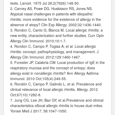
tests. Lancet. 1975 Jul 26;2(7926):148-50.
2. Carney AS, Powe DG, Huskisson RS, Jones NS.
Atypical nasal challenges in patients with idiopathic
rhinitis: more evidence for the existence of allergy in the
absence of atopy? Clin Exp Allergy. 2002;32:1436‐1440.
3. Rondon C, Canto G, Blanca M. Local allergic rhinitis: a
new entity, characterization and further studies. Curr Opin
Allergy Clin Immunol. 2010;10:1‐7.
4. Rondon C, Campo P, Togias A, et al. Local allergic
rhinitis: concept, pathophysiology, and management. J
Allergy Clin Immunol. 2012;129:1460‐1467.
5. Forester JP, Calabria CW. Local production of IgE in the
respiratory mucosa and the concept of entopy: does
allergy exist in nonallergic rhinitis? Ann Allergy Asthma
Immunol. 2010 Oct;105(4):249-55.
6. Rondón C, Campo P, Galindo L, et al. Prevalence and
clinical relevance of local allergic rhinitis. Allergy. 2012
Oct;67(10):1282-8.
7. Jung CG, Lee JH, Ban GY, et al.Prevalence and clinical
characteristics oflocal allergic rhinitis to house dust mites.
Yonsei Med J 2017; 58:1047-1050.