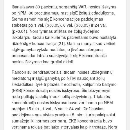
Išanalizavus 30 pacientų, sergančių VAR, nosies išskyras
po NPM, 30 proc.tiriamųjų rasti sIgE žolių žiedadulkėms.
Šiems asmenims sIgE koncentracijos padidėjimas
stebėtas po 1 val. (p<0,05), 6 val. (p<0,05) ir 24 val.
(p=0,01). Nors tyrimas atliktas ne žolių žydėjimo
laikotarpiu, tačiau kai kuriems pacientams buvo nustatyta
ribinė sIgE koncentracija [21]. Galima manyti, kad vietinė
sIgE gamyba vyksta nuolatos, o įkvėpus alergeną
procesas dar labiau suaktyvėja ir sIgE koncentracija
nosies išskyrose ima greitai didėti.
Randon su bendraautoriais, tirdami nosies uždegiminių
mediatorių ir sIgE gamybą po NPM naudojant žolių
žiedadulkes, tyrė triptazės ir eozinofilų katijoninio baltymo
(EKB) koncentraciją nosies išskyrose. Šie biožymenys
rodo putliųjų ląstelių ir eozinolifų aktyvinimą. Triptazės
koncentracija nosies išskyrose buvo vertinama po NPM
praėjus 15 min., 1 val., 6 val. ir 24 val. Didžiausias
padidėjimas nustatytas praėjus 15 min., kuris palaipsniui
sumažėjo iki normos per parą. EKB koncentracija buvo
vertinama tokiais pat laiko intervalais kaip ir triptazė. Nors