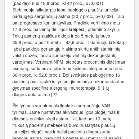
(padidėjo nuo 18,8 proc. iki 42 proc., p<0,001).
Stebimuoju laikotarpiu labai pablogėjo plaučių funkcija,
padaugėjo sergančiųjų astma (30,7 proc., p=0,009). Taip
pat progresavo konjunktyvitas. Pradinio vertinimo metu
17,6 proc. pacientų dėl ligos kreipėsi į priėmimo skyrių.
Tokių asmenų skaičius didėjo ir po 5 metų jų buvo
35,8 proc., o po 10 metų – 42,6 proc. Tiriamuoju laikotarpi
labai padidėjo geriamųjų ir akims skirtų antihistamininių
vaistų dozės, tačiau sumažėjo vietinių dekongestantų
vartojimas. Vertinant NPM, stebėtas procentinis didėjimas
asmenų, kurie buvo įsijautrinę keliems alergenams (nuo
36,4 proc. iki 52,8 proc.). Dėl sveikatos pablogėjimo 16
pacientų pasitraukė iš tyrimo, jiems buvo rekomenduotas
gydymas specifine alergenų imunoterapija. 5 iš jų
diagnozuota astma [27].
Šis tyrimas yra pirmasis ilgalaikis sergančiųjų VAR
tyrimas. Jame nustatytas akivaizdus ligos blogėjimas ir
didesnis polinkis sirgti astma. Tai, kad per 10 metų
trukusią pacientų stebėseną buvo nustatytas plaučių
funkcijos blogėjimas ir daliai pacientų diagnozuota
bronchų astma, pagrindžia pastaruoju metu vyraujančią