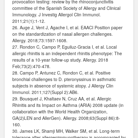
provocation testing: review by the rhinoconjunctivitis
committee of the Spanish Society of Allergy and Clinical
Immunology. J Investig Allergol Clin Immunol.
2011;21(1):1-12.
26. Auge J, Vent J, Agache I, et al. EAACI Position paper
on the standardization of nasal allergen challenges.
Allergy. 2018;73:1597-1608.
27. Rondon C, Campo P, Eguiluz-Gracia I, et al. Local
allergic rhinitis is an independent rhinitis phenotype: The
results of a 10-year follow-up study. Allergy. 2018
Feb;73(2):470-478.
28. Campo P, Antunez C, Rondon C, et al. Positive
bronchial challenges to D. pteronyssinus in asthmatic
subjects in absence of systemic atopy. J Allergy Clin
Immunol. 2011;127(Suppl 2):AB6.
29. Bousquet J, Khaltaev N, Cruz AA, et al. Allergic
Rhinitis and its Impact on Asthma (ARIA) 2008 update (in
collaboration with the World Health Organization,
GA(2)LEN and AllerGen). Allergy. 2008;63(Suppl 86):8‐
160.
30. James LK, Shamji MH, Walker SM, et al. Long-term
tolerance after allergenimmunotherapy is accompanied by