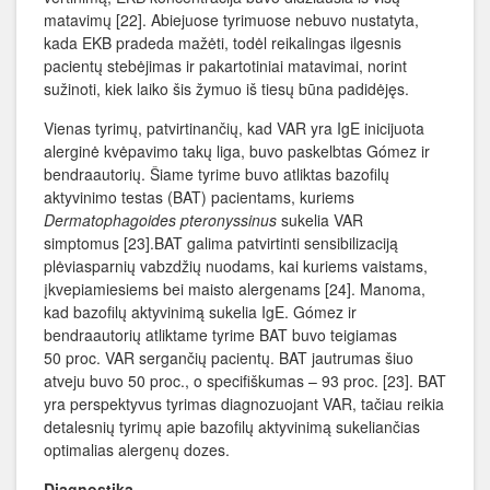
matavimų [22]. Abiejuose tyrimuose nebuvo nustatyta,
kada EKB pradeda mažėti, todėl reikalingas ilgesnis
pacientų stebėjimas ir pakartotiniai matavimai, norint
sužinoti, kiek laiko šis žymuo iš tiesų būna padidėjęs.
Vienas tyrimų, patvirtinančių, kad VAR yra IgE inicijuota
alerginė kvėpavimo takų liga, buvo paskelbtas Gómez ir
bendraautorių. Šiame tyrime buvo atliktas bazofilų
aktyvinimo testas (BAT) pacientams, kuriems
Dermatophagoides pteronyssinus
sukelia VAR
simptomus [23].BAT galima patvirtinti sensibilizaciją
plėviasparnių vabzdžių nuodams, kai kuriems vaistams,
įkvepiamiesiems bei maisto alergenams [24]. Manoma,
kad bazofilų aktyvinimą sukelia IgE. Gómez ir
bendraautorių atliktame tyrime BAT buvo teigiamas
50 proc. VAR sergančių pacientų. BAT jautrumas šiuo
atveju buvo 50 proc., o specifiškumas – 93 proc. [23]. BAT
yra perspektyvus tyrimas diagnozuojant VAR, tačiau reikia
detalesnių tyrimų apie bazofilų aktyvinimą sukeliančias
optimalias alergenų dozes.
Diagnostika