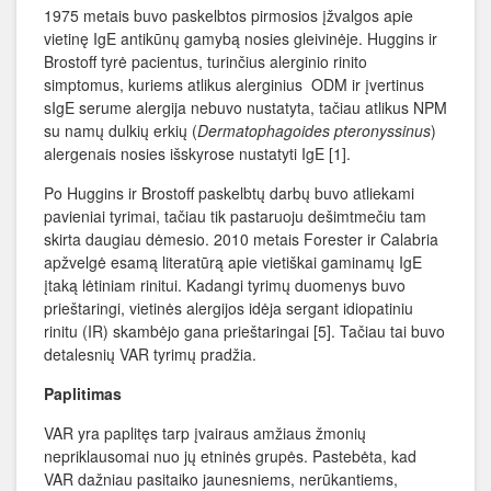
1975 metais buvo paskelbtos pirmosios įžvalgos apie
vietinę IgE antikūnų gamybą nosies gleivinėje. Huggins ir
Brostoff tyrė pacientus, turinčius alerginio rinito
simptomus, kuriems atlikus alerginius ODM ir įvertinus
sIgE serume alergija nebuvo nustatyta, tačiau atlikus NPM
su namų dulkių erkių (
Dermatophagoides pteronyssinus
)
alergenais nosies išskyrose nustatyti IgE [1].
Po Huggins ir Brostoff paskelbtų darbų buvo atliekami
pavieniai tyrimai, tačiau tik pastaruoju dešimtmečiu tam
skirta daugiau dėmesio. 2010 metais Forester ir Calabria
apžvelgė esamą literatūrą apie vietiškai gaminamų IgE
įtaką lėtiniam rinitui. Kadangi tyrimų duomenys buvo
prieštaringi, vietinės alergijos idėja sergant idiopatiniu
rinitu (IR) skambėjo gana prieštaringai [5]. Tačiau tai buvo
detalesnių VAR tyrimų pradžia.
Paplitimas
VAR yra paplitęs tarp įvairaus amžiaus žmonių
nepriklausomai nuo jų etninės grupės. Pastebėta, kad
VAR dažniau pasitaiko jaunesniems, nerūkantiems,