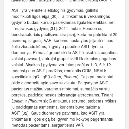
ASIT yra vienintelis etiologinis gydymas, galintis
modifikuoti ligos eigą [30]. Tai tinkamas ir veiksmingas
gydymo būdas, kuriuo pasiekiamas ilgalaikis efektas, net
ir nutraukus gydymą [31]. 2011 metais Rondon su
bendraautoriais publikavo straipsnį, kuriame pateikiami 20
asmenų, sirgusių VAR, kuriems nustatytas įsijautrinimas
žolių žiedadulkėms, ir gydytų poodine ASIT, tyrimo
duomenys. Pirmajai grupei skirta ASIT ir skubios pagalbos
vaistai pavasarį, antrajai grupei skirti tik skubios pagalbos
vaistai. Atsakas į gydymą vertintas praėjus 1, 3, 6 ir 12
mėnesių nuo ASIT pradžios, remiantis ODM, NPM ir
specifiniais IgG, IgE(
Lolium, Phleum
)
.
Taip pat pacientai
pildė dienoraštį apie savo savijautą. Po gydymo ASIT
pacientus mažiau vargino simptomai, sumažėjo vaistų
poreikis, padidėjo nosies tolerancija alergenams. Tiriant
Lolium
ir
Phleum
sIgG antikūnus serume, stebėtas ryškus
jų padidėjimas asmenims, kuriems buvo taikoma
ASIT [32]. Gauti duomenys patvirtina, kad ASIT yra
tinkamas ir ligos eigą bei gyvenimo kokybę pagerinantis
metodas pacientams, sergantiems VAR.