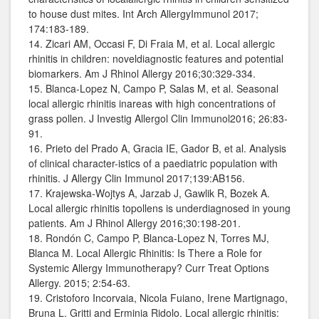
to house dust mites. Int Arch AllergyImmunol 2017;
174:183-189.
14. Zicari AM, Occasi F, Di Fraia M, et al. Local allergic
rhinitis in children: noveldiagnostic features and potential
biomarkers. Am J Rhinol Allergy 2016;30:329-334.
15. Blanca-Lopez N, Campo P, Salas M, et al. Seasonal
local allergic rhinitis inareas with high concentrations of
grass pollen. J Investig Allergol Clin Immunol2016; 26:83-
91.
16. Prieto del Prado A, Gracia IE, Gador B, et al. Analysis
of clinical character-istics of a paediatric population with
rhinitis. J Allergy Clin Immunol 2017;139:AB156.
17. Krajewska-Wojtys A, Jarzab J, Gawlik R, Bozek A.
Local allergic rhinitis topollens is underdiagnosed in young
patients. Am J Rhinol Allergy 2016;30:198-201.
18. Rondón C, Campo P, Blanca-Lopez N, Torres MJ,
Blanca M. Local Allergic Rhinitis: Is There a Role for
Systemic Allergy Immunotherapy? Curr Treat Options
Allergy. 2015; 2:54-63.
19. Cristoforo Incorvaia, Nicola Fuiano, Irene Martignago,
Bruna L. Gritti and Erminia Ridolo. Local allergic rhinitis: