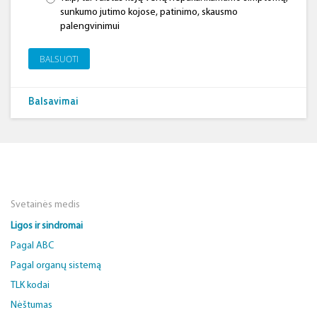
sunkumo jutimo kojose, patinimo, skausmo
palengvinimui
BALSUOTI
Balsavimai
Svetainės medis
Ligos ir sindromai
Pagal ABC
Pagal organų sistemą
TLK kodai
Nėštumas