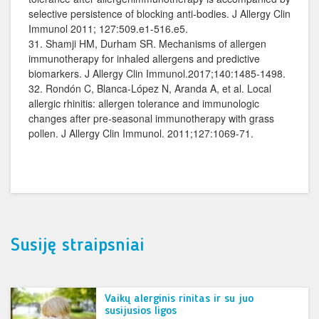
selective persistence of blocking anti-bodies. J Allergy Clin
Immunol 2011; 127:509.e1-516.e5.
31. Shamji HM, Durham SR. Mechanisms of allergen
immunotherapy for inhaled allergens and predictive
biomarkers. J Allergy Clin Immunol.2017;140:1485‐1498.
32. Rondón C, Blanca-López N, Aranda A, et al. Local
allergic rhinitis: allergen tolerance and immunologic
changes after pre-seasonal immunotherapy with grass
pollen. J Allergy Clin Immunol. 2011;127:1069-71.
Susiję straipsniai
Vaikų alerginis rinitas ir su juo
susijusios ligos