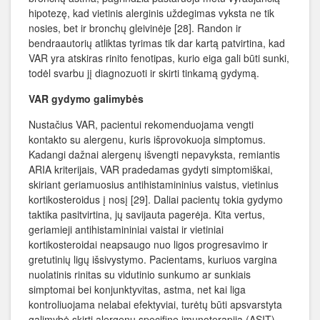
hipotezę, kad vietinis alerginis uždegimas vyksta ne tik
nosies, bet ir bronchų gleivinėje [28]. Randon ir
bendraautorių atliktas tyrimas tik dar kartą patvirtina, kad
VAR yra atskiras rinito fenotipas, kurio eiga gali būti sunki,
todėl svarbu jį diagnozuoti ir skirti tinkamą gydymą.
VAR gydymo galimybės
Nustačius VAR, pacientui rekomenduojama vengti
kontakto su alergenu, kuris išprovokuoja simptomus.
Kadangi dažnai alergenų išvengti nepavyksta, remiantis
ARIA kriterijais, VAR pradedamas gydyti simptomiškai,
skiriant geriamuosius antihistamininius vaistus, vietinius
kortikosteroidus į nosį [29]. Daliai pacientų tokia gydymo
taktika pasitvirtina, jų savijauta pagerėja. Kita vertus,
geriamieji antihistamininiai vaistai ir vietiniai
kortikosteroidai neapsaugo nuo ligos progresavimo ir
gretutinių ligų išsivystymo. Pacientams, kuriuos vargina
nuolatinis rinitas su vidutinio sunkumo ar sunkiais
simptomai bei konjunktyvitas, astma, net kai liga
kontroliuojama nelabai efektyviai, turėtų būti apsvarstyta
galimybė skirti alergenų specifinę imunoterapiją (ASIT).