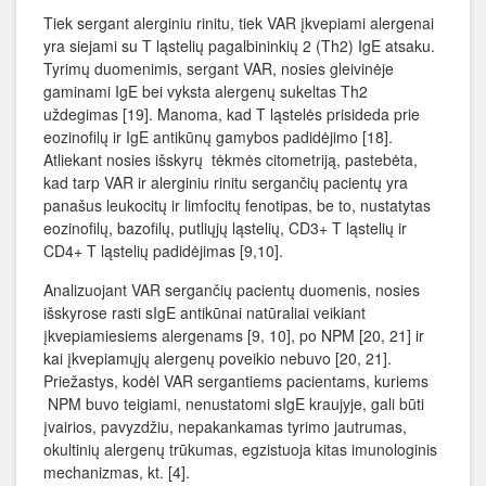
Tiek sergant alerginiu rinitu, tiek VAR įkvepiami alergenai
yra siejami su T ląstelių pagalbininkių 2 (Th2) IgE atsaku.
Tyrimų duomenimis, sergant VAR, nosies gleivinėje
gaminami IgE bei vyksta alergenų sukeltas Th2
uždegimas [19]. Manoma, kad T ląstelės prisideda prie
eozinofilų ir IgE antikūnų gamybos padidėjimo [18].
Atliekant nosies išskyrų tėkmės citometriją, pastebėta,
kad tarp VAR ir alerginiu rinitu sergančių pacientų yra
panašus leukocitų ir limfocitų fenotipas, be to, nustatytas
eozinofilų, bazofilų, putliųjų ląstelių, CD3+ T ląstelių ir
CD4+ T ląstelių padidėjimas [9,10].
Analizuojant VAR sergančių pacientų duomenis, nosies
išskyrose rasti sIgE antikūnai natūraliai veikiant
įkvepiamiesiems alergenams [9, 10], po NPM [20, 21] ir
kai įkvepiamųjų alergenų poveikio nebuvo [20, 21].
Priežastys, kodėl VAR sergantiems pacientams, kuriems
NPM buvo teigiami, nenustatomi sIgE kraujyje, gali būti
įvairios, pavyzdžiu, nepakankamas tyrimo jautrumas,
okultinių alergenų trūkumas, egzistuoja kitas imunologinis
mechanizmas, kt. [4].