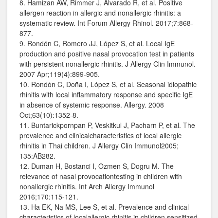
8. Hamizan AW, Rimmer J, Alvarado R, et al. Positive
allergen reaction in allergic and nonallergic rhinitis: a
systematic review. Int Forum Allergy Rhinol. 2017;7:868‐
877.
9. Rondón C, Romero JJ, López S, et al. Local IgE
production and positive nasal provocation test in patients
with persistent nonallergic rhinitis. J Allergy Clin Immunol.
2007 Apr;119(4):899-905.
10. Rondón C, Doña I, López S, et al. Seasonal idiopathic
rhinitis with local inflammatory response and specific IgE
in absence of systemic response. Allergy. 2008
Oct;63(10):1352-8.
11. Buntarickpornpan P, Veskitkul J, Pacharn P, et al. The
prevalence and clinicalcharacteristics of local allergic
rhinitis in Thai children. J Allergy Clin Immunol2005;
135:AB282.
12. Duman H, Bostanci I, Ozmen S, Dogru M. The
relevance of nasal provocationtesting in children with
nonallergic rhinitis. Int Arch Allergy Immunol
2016;170:115-121.
13. Ha EK, Na MS, Lee S, et al. Prevalence and clinical
characteristics of localallergic rhinitis in children sensitized