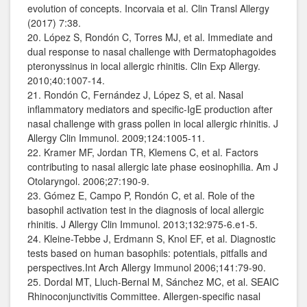
evolution of concepts. Incorvaia et al. Clin Transl Allergy
(2017) 7:38.
20. López S, Rondón C, Torres MJ, et al. Immediate and
dual response to nasal challenge with Dermatophagoides
pteronyssinus in local allergic rhinitis. Clin Exp Allergy.
2010;40:1007-14.
21. Rondón C, Fernández J, López S, et al. Nasal
inflammatory mediators and specific-IgE production after
nasal challenge with grass pollen in local allergic rhinitis. J
Allergy Clin Immunol. 2009;124:1005-11.
22. Kramer MF, Jordan TR, Klemens C, et al. Factors
contributing to nasal allergic late phase eosinophilia. Am J
Otolaryngol. 2006;27:190-9.
23. Gómez E, Campo P, Rondón C, et al. Role of the
basophil activation test in the diagnosis of local allergic
rhinitis. J Allergy Clin Immunol. 2013;132:975-6.e1-5.
24. Kleine-Tebbe J, Erdmann S, Knol EF, et al. Diagnostic
tests based on human basophils: potentials, pitfalls and
perspectives.Int Arch Allergy Immunol 2006;141:79-90.
25. Dordal MT, Lluch-Bernal M, Sánchez MC, et al. SEAIC
Rhinoconjunctivitis Committee. Allergen-specific nasal