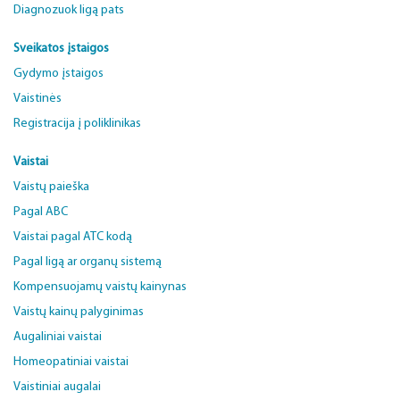
Diagnozuok ligą pats
Sveikatos įstaigos
Gydymo įstaigos
Vaistinės
Registracija į poliklinikas
Vaistai
Vaistų paieška
Pagal ABC
Vaistai pagal ATC kodą
Pagal ligą ar organų sistemą
Kompensuojamų vaistų kainynas
Vaistų kainų palyginimas
Augaliniai vaistai
Homeopatiniai vaistai
Vaistiniai augalai