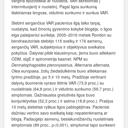
vargina epizodiškai ar nuolatos, VAR skirstomas į
intermituojantį ir nuolatinį. Pagal ligos sunkumą
išskiriamas lengvas, vidutinio sunkumo ir sunkus VAR.
Stebint sergančius VAR pacientus ilgą laiko tarpą,
nustatyta, kad žmonių gyvenimo kokybė blogėja, o ligos
eiga palaipsniui sunkėja. 2005–2016 metais Rondon su
bendraautoriais stebėjo 115 sveikų ir 176 asmenų,
sergančių VAR, subjektyvius ir objektyvius sveikatos
pokyčius. Dalyviai pildė klausimynus, jiems buvo atliekami
ODM, sIgE ir spirometrija kasmet. NPM su
Dermatophagoides pteronyssinus, Alternaria alternata,
Olea europaea,
žolių žiedadulkėmis buvo atliekamas
tyrimo pradžioje, po 5 ir 10 metų. Pradžioje vertinant
dalyvių duomenis vyravo lėtinis VAR (73,9 proc.) su
nuolatiniais (64,8 proc.) ir vidutinio sunkumo (59,7 proc.)
simptomais. Dažniausios gretutinės ligos buvo
konjunktyvitas (52,3 proc.) ir astma (18,8 proc.). Praėjus
10 metų stebėtas ryškus ligos pablogėjimas. Pacientai
dažniau vertino savo sveikatą kaip nepatenkinamą ar
blogą. Padaugėjo asmenų, besiskundžiančių nuolatiniais
simptomais (89 proc., p<0,001), simptomai tapo sunkesni