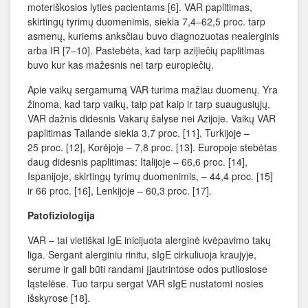
moteriškosios lyties pacientams [6]. VAR paplitimas,
skirtingų tyrimų duomenimis, siekia 7,4–62,5 proc. tarp
asmenų, kuriems anksčiau buvo diagnozuotas nealerginis
arba IR [7–10]. Pastebėta, kad tarp azijiečių paplitimas
buvo kur kas mažesnis nei tarp europiečių.
Apie vaikų sergamumą VAR turima mažiau duomenų. Yra
žinoma, kad tarp vaikų, taip pat kaip ir tarp suaugusiųjų,
VAR dažnis didesnis Vakarų šalyse nei Azijoje. Vaikų VAR
paplitimas Tailande siekia 3,7 proc. [11], Turkijoje –
25 proc. [12], Korėjoje – 7,8 proc. [13]. Europoje stebėtas
daug didesnis paplitimas: Italijoje – 66,6 proc. [14],
Ispanijoje, skirtingų tyrimų duomenimis, – 44,4 proc. [15]
ir 66 proc. [16], Lenkijoje – 60,3 proc. [17].
Patofiziologija
VAR – tai vietiškai IgE inicijuota alerginė kvėpavimo takų
liga. Sergant alerginiu rinitu, sIgE cirkuliuoja kraujyje,
serume ir gali būti randami įjautrintose odos putliosiose
ląstelėse. Tuo tarpu sergat VAR sIgE nustatomi nosies
išskyrose [18].