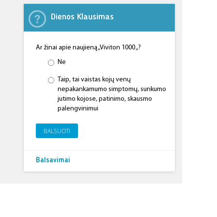
Dienos Klausimas
Ar žinai apie naujieną „Viviton 1000 „?
Ne
Taip, tai vaistas kojų venų
nepakankamumo simptomų, sunkumo
jutimo kojose, patinimo, skausmo
palengvinimui
BALSUOTI
Balsavimai