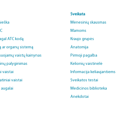
Sveikata
aieška
Mėnesinių skausmas
BC
Mamoms
pagal ATC kodą
Kraujo grupės
ą ar organų sistemą
Anatomija
uojamų vaistų kainynas
Pirmoji pagalba
ainų palyginimas
Kelionių vaistinėlė
i vaistai
Informacija keliaujantiems
iniai vaistai
Sveikatos testai
i augalai
Medicinos biblioteka
Anekdotai