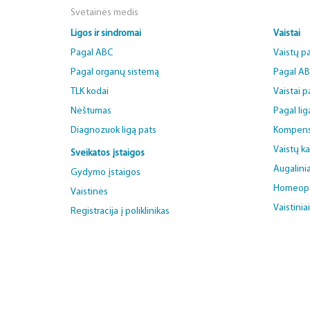
Svetainės medis
Ligos ir sindromai
Vaistai
Pagal ABC
Vaistų p
Pagal organų sistemą
Pagal A
TLK kodai
Vaistai 
Nėštumas
Pagal lig
Diagnozuok ligą pats
Kompens
Vaistų k
Sveikatos įstaigos
Augalinia
Gydymo įstaigos
Homeopat
Vaistinės
Vaistinia
Registracija į poliklinikas