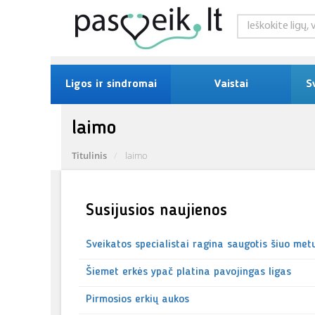
Ligos ir sindromai
Vaistai
S
laimo
Titulinis
laimo
Susijusios naujienos
Sveikatos specialistai ragina saugotis šiuo met
Šiemet erkės ypač platina pavojingas ligas
Pirmosios erkių aukos