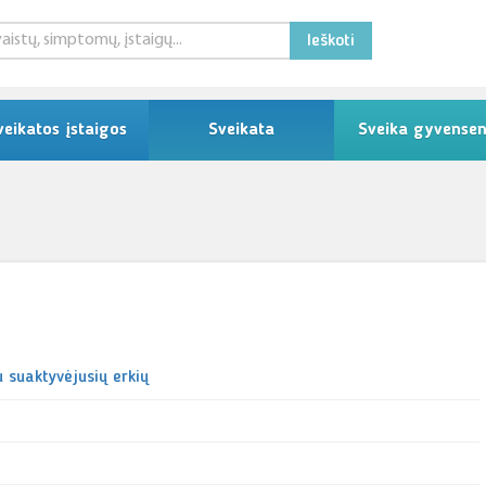
Ieškoti
veikatos įstaigos
Sveikata
Sveika gyvense
u suaktyvėjusių erkių