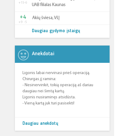
+15
-6
UAB filialas Kaunas
+4
Akių šviesa, VšĮ
+9
-5
Daugiau gydymo įstaigų
Anekdotai
Ligonis labai nervinasi prieš operaciją.
Chirurgas jį ramina:
- Nesinervinkit, tokią operaciją aš dariau
daugiau nei šimtą kartų.
Ligonis nusiraminęs atsidūsta.
- Vieną kartą juk turi pasisekti!
Daugiau anekdotų