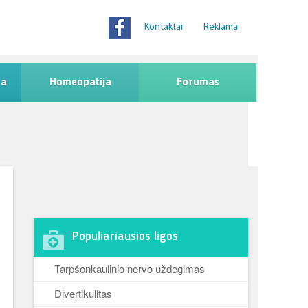
Kontaktai
Reklama
na
Homeopatija
Forumas
Populiariausios ligos
Tarpšonkaulinio nervo uždegimas
Divertikulitas