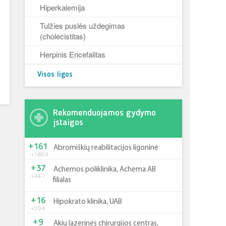
Hiperkalemija
Tulžies puslės uždegimas
(cholecistitas)
Herpinis Encefalitas
Visos ligos
Rekomenduojamos gydymo
įstaigos
+161
Abromiškių reabilitacijos ligoninė
+185
-24
+37
Achemos poliklinika, Achema AB
+44
-7
filialas
+16
Hipokrato klinika, UAB
+20
-4
+9
Akių lazerinės chirurgijos centras,