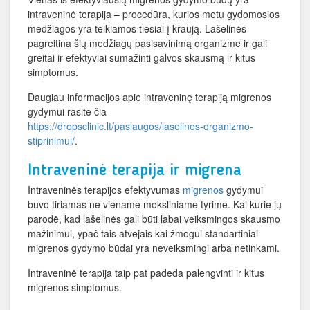
intraveninė terapija – procedūra, kurios metu gydomosios
medžiagos yra teikiamos tiesiai į kraują. Lašelinės
pagreitina šių medžiagų pasisavinimą organizme ir gali
greitai ir efektyviai sumažinti galvos skausmą ir kitus
simptomus.
Daugiau informacijos apie intraveninę terapiją migrenos
gydymui rasite čia
https://dropsclinic.lt/paslaugos/laselines-organizmo-
stiprinimui/
.
Intraveninė terapija ir migrena
Intraveninės terapijos efektyvumas
migrenos
gydymui
buvo tiriamas ne viename moksliniame tyrime. Kai kurie jų
parodė, kad lašelinės gali būti labai veiksmingos skausmo
mažinimui, ypač tais atvejais kai žmogui standartiniai
migrenos gydymo būdai yra neveiksmingi arba netinkami.
Intraveninė terapija taip pat padeda palengvinti ir kitus
migrenos simptomus.