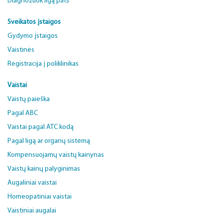
Diagnozuok ligą pats
Sveikatos įstaigos
Gydymo įstaigos
Vaistinės
Registracija į poliklinikas
Vaistai
Vaistų paieška
Pagal ABC
Vaistai pagal ATC kodą
Pagal ligą ar organų sistemą
Kompensuojamų vaistų kainynas
Vaistų kainų palyginimas
Augaliniai vaistai
Homeopatiniai vaistai
Vaistiniai augalai