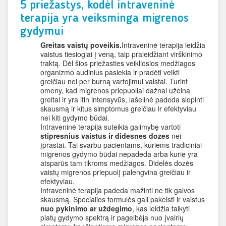
5 priežastys, kodėl intraveninė
terapija yra veiksminga migrenos
gydymui
Greitas vaistų poveikis.
Intraveninė terapija leidžia
vaistus tiesiogiai į veną, taip praleidžiant virškinimo
traktą. Dėl šios priežasties veikliosios medžiagos
organizmo audinius pasiekia ir pradėti veikti
greičiau nei per burną vartojimui vaistai. Turint
omeny, kad migrenos priepuoliai dažnai užeina
greitai ir yra itin intensyvūs, lašelinė padeda slopinti
skausmą ir kitus simptomus greičiau ir efektyviau
nei kiti gydymo būdai.
Intraveninė terapija suteikia galimybę vartoti
stipresnius vaistus ir didesnes dozes
nei
įprastai. Tai svarbu pacientams, kuriems tradiciniai
migrenos gydymo būdai nepadeda arba kurie yra
atsparūs tam tikroms medžiagos. Didelės dozės
vaistų migrenos priepuolį palengvina greičiau ir
efektyviau.
Intraveninė terapija padeda mažinti ne tik galvos
skausmą. Specialios formulės gali pakeisti ir vaistus
nuo pykinimo ar uždegimo
, kas leidžia taikyti
platų gydymo spektrą ir pagelbėja nuo įvairių