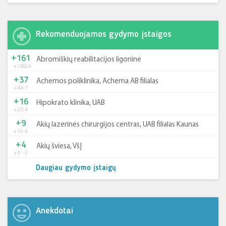
Rekomenduojamos gydymo įstaigos
+161
Abromiškių reabilitacijos ligoninė
+185
-24
+37
Achemos poliklinika, Achema AB filialas
+44
-7
+16
Hipokrato klinika, UAB
+20
-4
+9
Akių lazerinės chirurgijos centras, UAB filialas Kaunas
+15
-6
+4
Akių šviesa, VšĮ
+9
-5
Daugiau gydymo įstaigų
Anekdotai