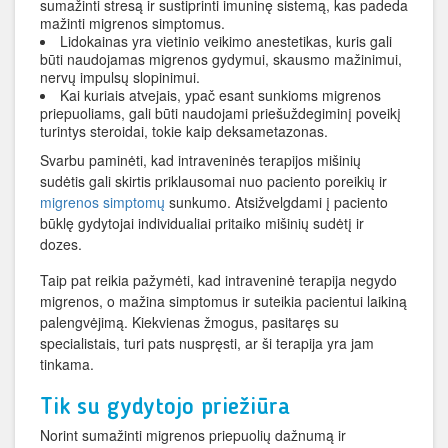
sumažinti stresą ir sustiprinti imuninę sistemą, kas padeda
mažinti migrenos simptomus.
Lidokainas yra vietinio veikimo anestetikas, kuris gali
būti naudojamas migrenos gydymui, skausmo mažinimui,
nervų impulsų slopinimui.
Kai kuriais atvejais, ypač esant sunkioms migrenos
priepuoliams, gali būti naudojami priešuždegiminį poveikį
turintys steroidai, tokie kaip deksametazonas.
Svarbu paminėti, kad intraveninės terapijos mišinių
sudėtis gali skirtis priklausomai nuo paciento poreikių ir
migrenos simptomų
sunkumo. Atsižvelgdami į paciento
būklę gydytojai individualiai pritaiko mišinių sudėtį ir
dozes.
Taip pat reikia pažymėti, kad intraveninė terapija negydo
migrenos, o mažina simptomus ir suteikia pacientui laikiną
palengvėjimą. Kiekvienas žmogus, pasitaręs su
specialistais, turi pats nuspręsti, ar ši terapija yra jam
tinkama.
Tik su gydytojo priežiūra
Norint sumažinti migrenos priepuolių dažnumą ir