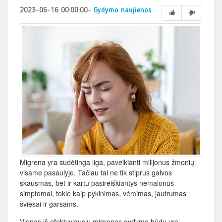
2023-06-16 00:00:00
-
Gydymo naujienos
Migrena yra sudėtinga liga, paveikianti milijonus žmonių
visame pasaulyje. Tačiau tai ne tik stiprus galvos
skausmas, bet ir kartu pasireiškiantys nemalonūs
simptomai, tokie kaip pykinimas, vėmimas, jautrumas
šviesai ir garsams.
Vienas iš efektyviausių migrenos gydymo būdų yra