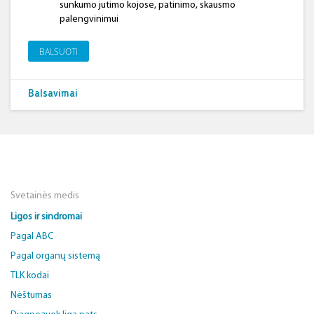
sunkumo jutimo kojose, patinimo, skausmo
palengvinimui
BALSUOTI
Balsavimai
Svetainės medis
Ligos ir sindromai
Pagal ABC
Pagal organų sistemą
TLK kodai
Nėštumas