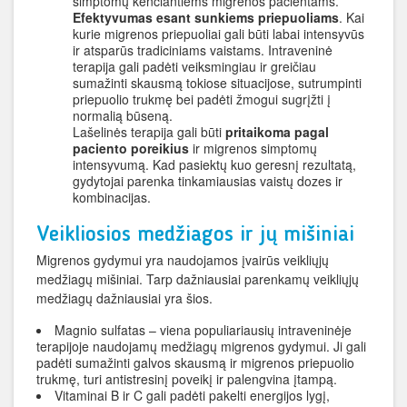
simptomų kenčiantiems migrenos pacientams.
Efektyvumas esant sunkiems priepuoliams
. Kai
kurie migrenos priepuoliai gali būti labai intensyvūs
ir atsparūs tradiciniams vaistams. Intraveninė
terapija gali padėti veiksmingiau ir greičiau
sumažinti skausmą tokiose situacijose, sutrumpinti
priepuolio trukmę bei padėti žmogui sugrįžti į
normalią būseną.
Lašelinės terapija gali būti
pritaikoma pagal
paciento poreikius
ir migrenos simptomų
intensyvumą. Kad pasiektų kuo geresnį rezultatą,
gydytojai parenka tinkamiausias vaistų dozes ir
kombinacijas.
Veikliosios medžiagos ir jų mišiniai
Migrenos gydymui yra naudojamos įvairūs veikliųjų
medžiagų mišiniai. Tarp dažniausiai parenkamų veikliųjų
medžiagų dažniausiai yra šios.
Magnio sulfatas – viena populiariausių intraveninėje
terapijoje naudojamų medžiagų migrenos gydymui. Ji gali
padėti sumažinti galvos skausmą ir migrenos priepuolio
trukmę, turi antistresinį poveikį ir palengvina įtampą.
Vitaminai B ir C gali padėti pakelti energijos lygį,