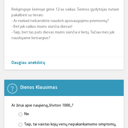
Religingoje šeimoje gimė 12-as vaikas. Šeimos gydytojas nutarė
pakalbėti su tėvais:
- Ar niekad nebandėte naudoti apsisaugojimo priemonių?
- Bet juk vaikus mums siunčia dievas!
- Taip, bet tas pats dievas mums siunčia ir lietų. Tačiau mes juk
naudojame lietsargius?
Daugiau anekdotų
Dienos Klausimas
Ar žinai apie naujieną „Viviton 1000 „?
Ne
Taip, tai vaistas kojų venų nepakankamumo simptomų,