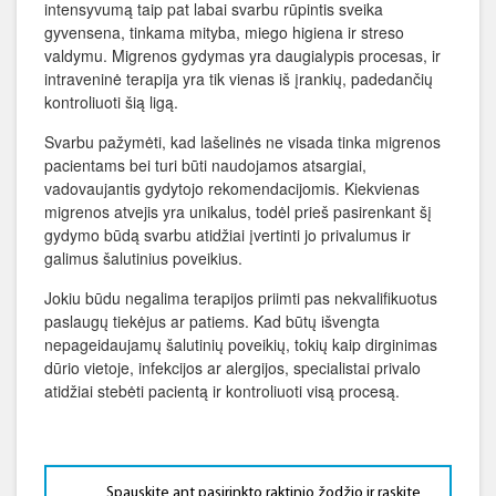
intensyvumą taip pat labai svarbu rūpintis sveika
gyvensena, tinkama mityba, miego higiena ir streso
valdymu. Migrenos gydymas yra daugialypis procesas, ir
intraveninė terapija yra tik vienas iš įrankių, padedančių
kontroliuoti šią ligą.
Svarbu pažymėti, kad lašelinės ne visada tinka migrenos
pacientams bei turi būti naudojamos atsargiai,
vadovaujantis gydytojo rekomendacijomis. Kiekvienas
migrenos atvejis yra unikalus, todėl prieš pasirenkant šį
gydymo būdą svarbu atidžiai įvertinti jo privalumus ir
galimus šalutinius poveikius.
Jokiu būdu negalima terapijos priimti pas nekvalifikuotus
paslaugų tiekėjus ar patiems. Kad būtų išvengta
nepageidaujamų šalutinių poveikių, tokių kaip dirginimas
dūrio vietoje, infekcijos ar alergijos, specialistai privalo
atidžiai stebėti pacientą ir kontroliuoti visą procesą.
Spauskite ant pasirinkto raktinio žodžio ir raskite