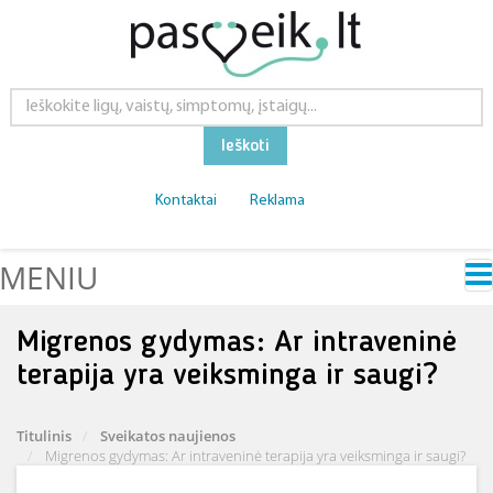
Ieškoti
Kontaktai
Reklama
MENIU
Migrenos gydymas: Ar intraveninė
terapija yra veiksminga ir saugi?
Titulinis
Sveikatos naujienos
Migrenos gydymas: Ar intraveninė terapija yra veiksminga ir saugi?