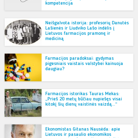
kompetencija
Neišgalvota istorija: profesorių Danutės
Lašienės ir Liudviko Lašo indėlis į
Lietuvos farmacijos pramonę ir
mediciną
Farmacijos paradoksai: gydymas
pigesniais vaistais valstybei kainuoja
daugiau?
Farmacijos istorikas Tauras Mekas:
„Prieš 20 metų būčiau nupiešęs visai
kitokį šių dienų vaistinės vaizdą…“
Ekonomistas Gitanas Nausėda: apie
Lietuvos ir pasaulio ekonomikos