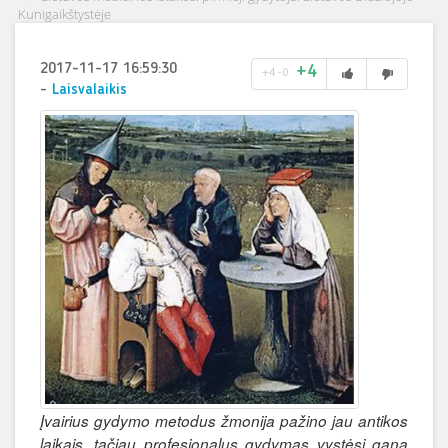
Kunigaikštystėje
2017-11-17 16:59:30
+4
+4
-0
-
Laisvalaikis
Įvairius gydymo metodus žmonija pažino jau antikos
laikais, tačiau profesionalus gydymas vystėsi gana