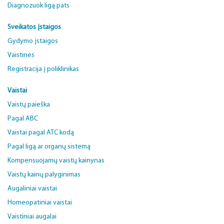
Diagnozuok ligą pats
Sveikatos įstaigos
Gydymo įstaigos
Vaistinės
Registracija į poliklinikas
Vaistai
Vaistų paieška
Pagal ABC
Vaistai pagal ATC kodą
Pagal ligą ar organų sistemą
Kompensuojamų vaistų kainynas
Vaistų kainų palyginimas
Augaliniai vaistai
Homeopatiniai vaistai
Vaistiniai augalai