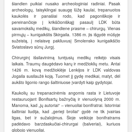
šiandien puikiai nusako archeologiniai radiniai. Pasak
archeologų, taisyklingai suaugę lūžę kaulai, trepanuotos
kaukolės ir panašiai rodo, kad pagoniškoje ir
pereinančioje į krikščioniškąjį pasaulį LDK būta
savamokslių medikų, šiandiene prasme – chirurgų. Vienas
pirmųjų – kunigaikštis Skirgaila. 1386 m. jis išgydė mūšyje
sužeistą, į nelaisvę pakliuvusį Smolensko kunigaikščio
Sviatoslavo sūnų Jurgį.
Chirurginį išsilavinimą turėjusių medikų reikėjo visais
laikais. Traumų daugėdavo karų ir medžioklių metu. Antai
1426 m. kovą medžioklėje Lenkijos ir LDK valdovas
Jogaila susilaužė koją. Tuomet jį gydę medikai, matyt, dėl
aukšto ligonio rango šaltiniuose įvardyti kaip gydytojai.
Kaukolių su trepanacinėmis angomis rasta ir Lietuvoje
restauruojant Bonifsartų bažnyčią ir vienuolyną 2000 m.
Manoma, kad „jų autoriai“ – vienuoliai bonifratrai. Istoriniai
šaltiniai liudija, kad „gerieji broliai“ gydė ne tik įvairias
ligas, bet ir sužalojimus. Šioje veikloje bonifratrams
padėdavo barzdaskučiai-chirurgai (balveriai), kuriuos
globojo vienuoliai.