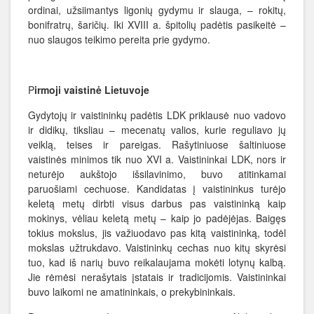
ordinai, užsiimantys ligonių gydymu ir slauga, – rokitų,
bonifratrų, šaričių. Iki XVIII a. špitolių padėtis pasikeitė –
nuo slaugos teikimo pereita prie gydymo.
P
irmoji vaistinė Lietuvoje
Gydytojų ir vaistininkų padėtis LDK priklausė nuo vadovo
ir didikų, tiksliau – mecenatų valios, kurie reguliavo jų
veiklą, teises ir pareigas. Rašytiniuose šaltiniuose
vaistinės minimos tik nuo XVI a. Vaistininkai LDK, nors ir
neturėjo aukštojo išsilavinimo, buvo atitinkamai
paruošiami cechuose. Kandidatas į vaistininkus turėjo
keletą metų dirbti visus darbus pas vaistininką kaip
mokinys, vėliau keletą metų – kaip jo padėjėjas. Baigęs
tokius mokslus, jis važiuodavo pas kitą vaistininką, todėl
mokslas užtrukdavo. Vaistininkų cechas nuo kitų skyrėsi
tuo, kad iš narių buvo reikalaujama mokėti lotynų kalbą.
Jie rėmėsi nerašytais įstatais ir tradicijomis. Vaistininkai
buvo laikomi ne amatininkais, o prekybininkais.