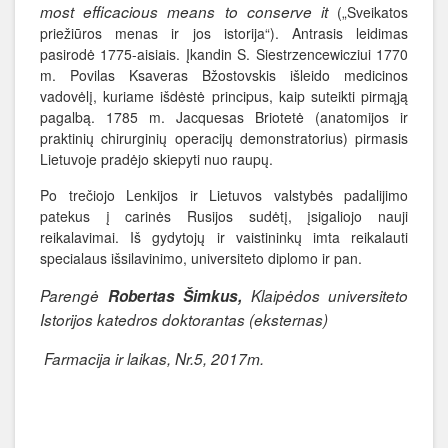
most efficacious means to conserve it
(„Sveikatos
priežiūros menas ir jos istorija“). Antrasis leidimas
pasirodė 1775-aisiais. Įkandin S. Siestrzencewicziui 1770
m. Povilas Ksaveras Bžostovskis išleido medicinos
vadovėlį, kuriame išdėstė principus, kaip suteikti pirmąją
pagalbą. 1785 m. Jacquesas Briotetė (anatomijos ir
praktinių chirurginių operacijų demonstratorius) pirmasis
Lietuvoje pradėjo skiepyti nuo raupų.
Po trečiojo Lenkijos ir Lietuvos valstybės padalijimo
patekus į carinės Rusijos sudėtį, įsigaliojo nauji
reikalavimai. Iš gydytojų ir vaistininkų imta reikalauti
specialaus išsilavinimo, universiteto diplomo ir pan.
Parengė
Robertas Šimkus,
Klaipėdos universiteto
Istorijos
katedros doktorantas (eksternas)
Farmacija ir laikas, Nr.5, 2017m.