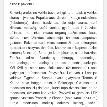
dirbo ir pavieniui.
Balverių profesinė veikla buvo prilyginta amatui, o veiklos
sferos – įvairios. Populiariausi darbai – kraujo nuleidimas
(flebotomija), dantų traukimas. Jie dėjo taures, darė
klizmas, masažą, ruošė vonias, gydė opas ir žaizdas,
pūlinius, trauminius vidaus organų pažeidimus, kaulų
lūžius, siuvo žaizdas, atstatinėjo išnirimus, amputavo
galūnes. Balveriai darė visas tuomet žinotas chirurgines
operacijas (išskyrus išvaržos, kataraktos ir šlapimo pūslės
akmenų šalinimo). Be to, jie kirpo plaukus, skuto barzdas.
Žodžiu, atliko šiandienių chirurgų, odontologų,
dermatologų, traumatologų ir net teismo medikų funkcijas.
XVI–XVII a. istoriniuose šaltiniuose užsimenama ir apie
gydytojus profesionalus. Pavyzdžiui, Lietuvos ir Lenkijos
valdovo Žygimanto Senojo dvaro gydytojas Tomas iš
Kauno buvo baigęs mokslus Bolonijoje. Čia minimi ir
medicinos mokslų daktarai, kurie tapo dvasininkais ar, be
medicinos, užsiėmė kita veikla. Pavyzdžiui, garsusis LDK
spaustuvininkas Pranciškus Skorina (apie 1490– 1541 m.)
turėjo medicinos mokslų daktaro laipsnį, tačiau