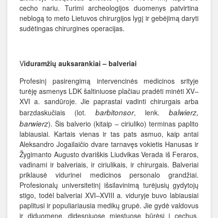
cecho nariu. Turimi archeologijos duomenys patvirtina
neblogą to meto Lietuvos chirurgijos lygį ir gebėjimą daryti
sudėtingas chirurgines operacijas.
V
iduramžių auksarankiai – balveriai
Profesinį pasirengimą intervencinės medicinos srityje
turėję asmenys LDK šaltiniuose plačiau pradėti minėti XV–
XVI a. sandūroje. Jie paprastai vadinti chirurgais arba
barbitonsor
balwierz,
barzdaskučiais (lot.
, lenk.
barwierz
). Šis balverio (kitaip – ciriuliko) terminas paplito
labiausiai. Kartais vienas ir tas pats asmuo, kaip antai
Aleksandro Jogailaičio dvare tarnavęs vokietis Hanusas ir
Žygimanto Augusto dvariškis Liudvikas Verada iš Feraros,
vadinami ir balveriais, ir ciriulikais, ir chirurgais. Balveriai
priklausė vidurinei medicinos personalo grandžiai.
Profesionalų universitetinį išsilavinimą turėjusių gydytojų
stigo, todėl balveriai XVI–XVIII a. viduryje buvo labiausiai
paplitusi ir populiariausia medikų grupė. Jie gydė valdovus
ir diduomenę, didesniuose miestuose būrėsi į cechus,