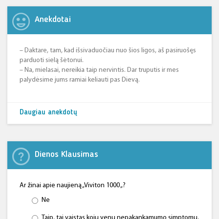
Anekdotai
– Daktare, tam, kad išsivaduočiau nuo šios ligos, aš pasiruošęs
parduoti sielą šėtonui.
– Na, mielasai, nereikia taip nervintis. Dar truputis ir mes
palydėsime jums ramiai keliauti pas Dievą.
Daugiau anekdotų
Dienos Klausimas
Ar žinai apie naujieną „Viviton 1000 „?
Ne
Taip, tai vaistas kojų venų nepakankamumo simptomų,