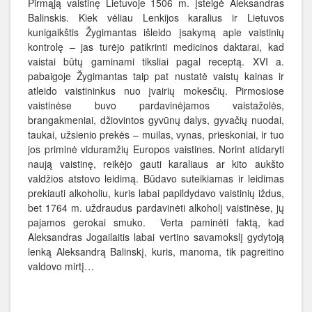
Pirmąją vaistinę Lietuvoje 1506 m. įsteigė Aleksandras
Balinskis. Kiek vėliau Lenkijos karalius ir Lietuvos
kunigaikštis Žygimantas išleido įsakymą apie vaistinių
kontrolę – jas turėjo patikrinti medicinos daktarai, kad
vaistai būtų gaminami tiksliai pagal receptą. XVI a.
pabaigoje Žygimantas taip pat nustatė vaistų kainas ir
atleido vaistininkus nuo įvairių mokesčių. Pirmosiose
vaistinėse buvo pardavinėjamos vaistažolės,
brangakmeniai, džiovintos gyvūnų dalys, gyvačių nuodai,
taukai, užsienio prekės – muilas, vynas, prieskoniai, ir tuo
jos priminė viduramžių Europos vaistines. Norint atidaryti
naują vaistinę, reikėjo gauti karaliaus ar kito aukšto
valdžios atstovo leidimą. Būdavo suteikiamas ir leidimas
prekiauti alkoholiu, kuris labai papildydavo vaistinių iždus,
bet 1764 m. uždraudus pardavinėti alkoholį vaistinėse, jų
pajamos gerokai smuko. Verta paminėti faktą, kad
Aleksandras Jogailaitis labai vertino savamokslį gydytoją
lenką Aleksandrą Balinskį, kuris, manoma, tik pagreitino
valdovo mirtį…