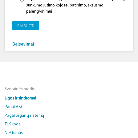
sunkumo jutimo kojose, patinimo, skausmo
palengvinimui
BALSUOTI
Balsavimai
Svetainės medis
Ligos ir sindromai
Pagal ABC
Pagal organų sistemą
TLK kodai
Nėštumas