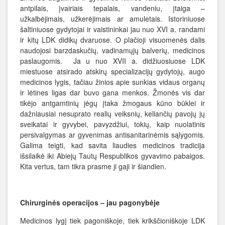
antpilais, įvairiais tepalais, vandeniu, įtaiga –
užkalbėjimais, užkerėjimais ar amuletais. Istoriniuose
šaltiniuose gydytojai ir vaistininkai jau nuo XVI a. randami
ir kitų LDK didikų dvaruose. O plačioji visuomenės dalis
naudojosi barzdaskučių, vadinamųjų balverių, medicinos
paslaugomis. Ja u nuo XVII a. didžiuosiuose LDK
miestuose atsirado atskirų specializacijų gydytojų, augo
medicinos lygis, tačiau žinios apie sunkias vidaus organų
ir lėtines ligas dar buvo gana menkos. Žmonės vis dar
tikėjo antgamtinių jėgų įtaka žmogaus kūno būklei ir
dažniausiai nesuprato realių veiksnių, keliančių pavojų jų
sveikatai ir gyvybei, pavyzdžiui, tokių, kaip nuolatinis
persivalgymas ar gyvenimas antisanitarinėmis sąlygomis.
Galima teigti, kad savita liaudies medicinos tradicija
išsilaikė iki Abiejų Tautų Respublikos gyvavimo pabaigos.
Kita vertus, tam tikra prasme ji gaji ir šiandien.
Chirurginės operacijos – jau pagonybėje
Medicinos lygį tiek pagoniškoje, tiek krikščioniškoje LDK