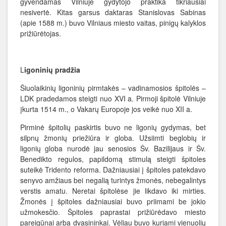
gyvendamas Vilniuje gydytojo praktika tikriausiai
nesivertė. Kitas garsus daktaras Stanislovas Sabinas
(apie 1588 m.) buvo Vilniaus miesto vaitas, pinigų kalyklos
prižiūrėtojas.
L
igoninių pradžia
Šiuolaikinių ligoninių pirmtakės – vadinamosios špitolės –
LDK pradedamos steigti nuo XVI a. Pirmoji špitolė Vilniuje
įkurta 1514 m., o Vakarų Europoje jos veikė nuo XII a.
Pirminė špitolių paskirtis buvo ne ligonių gydymas, bet
silpnų žmonių priežiūra ir globa. Užsiimti beglobių ir
ligonių globa nurodė jau senosios Šv. Bazilijaus ir Šv.
Benedikto regulos, papildomą stimulą steigti špitoles
suteikė Tridento reforma. Dažniausiai į špitoles patekdavo
senyvo amžiaus bei negalią turintys žmonės, nebegalintys
verstis amatu. Neretai špitolėse jie likdavo iki mirties.
Žmonės į špitoles dažniausiai buvo priimami be jokio
užmokesčio. Špitoles paprastai prižiūrėdavo miesto
pareigūnai arba dvasininkai. Vėliau buvo kuriami vienuolių