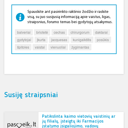
Spauskite ant pasirinkto raktinio žodžio ir raskite
visą, su juo susijusią informaciją apie vaistus, ligas,
straipsnius, forumo temas bei gydytojų atsakymus.
balveriai
briotetė
cechas
chirurgorum
daktarai
gydytojai
įkurta
jacquesas
kunigaikštis
posūkis
špitoles
vaistai
vienuoliai
žygimantas
Susiję straipsniai
Patikslinta kaimo vietovių vaistinių ar
jų filialų, įsteigtų iki Farmacijos
įstatymo įsigaliojimo, vadovų