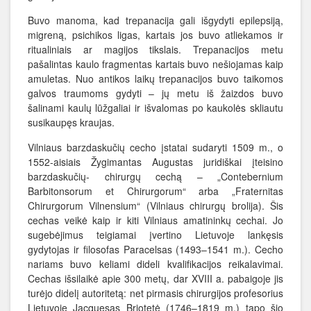
Buvo manoma, kad trepanacija gali išgydyti epilepsiją,
migreną, psichikos ligas, kartais jos buvo atliekamos ir
ritualiniais ar magijos tikslais. Trepanacijos metu
pašalintas kaulo fragmentas kartais buvo nešiojamas kaip
amuletas. Nuo antikos laikų trepanacijos buvo taikomos
galvos traumoms gydyti – jų metu iš žaizdos buvo
šalinami kaulų lūžgaliai ir išvalomas po kaukolės skliautu
susikaupęs kraujas.
Vilniaus barzdaskučių cecho įstatai sudaryti 1509 m., o
1552-aisiais Žygimantas Augustas juridiškai įteisino
barzdaskučių- chirurgų cechą – „Contebernium
Barbitonsorum et Chirurgorum“ arba „Fraternitas
Chirurgorum Vilnensium“ (Vilniaus chirurgų brolija). Šis
cechas veikė kaip ir kiti Vilniaus amatininkų cechai. Jo
sugebėjimus teigiamai įvertino Lietuvoje lankęsis
gydytojas ir filosofas Paracelsas (1493–1541 m.). Cecho
nariams buvo keliami dideli kvalifikacijos reikalavimai.
Cechas išsilaikė apie 300 metų, dar XVIII a. pabaigoje jis
turėjo didelį autoritetą: net pirmasis chirurgijos profesorius
Lietuvoje Jacquesas Briotetė (1746–1819 m.) tapo šio