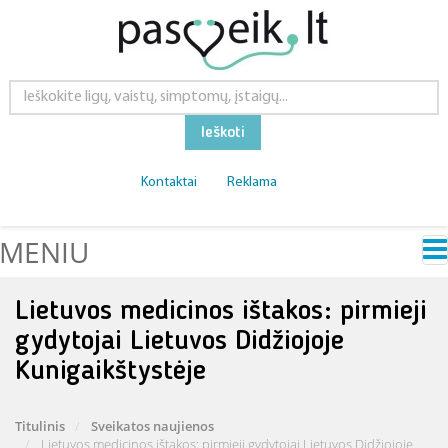
Ieškoti
Kontaktai
Reklama
MENIU
Lietuvos medicinos ištakos: pirmieji
gydytojai Lietuvos Didžiojoje
Kunigaikštystėje
Titulinis
Sveikatos naujienos
Lietuvos medicinos ištakos: pirmieji gydytojai Lietuvos Didžiojoje