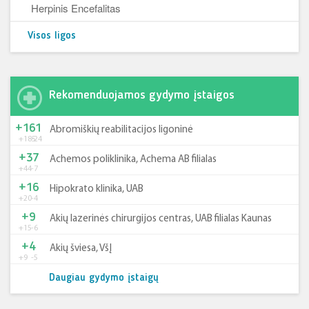
Herpinis Encefalitas
Visos ligos
Rekomenduojamos gydymo įstaigos
+161
Abromiškių reabilitacijos ligoninė
+185
-24
+37
Achemos poliklinika, Achema AB filialas
+44
-7
+16
Hipokrato klinika, UAB
+20
-4
+9
Akių lazerinės chirurgijos centras, UAB filialas Kaunas
+15
-6
+4
Akių šviesa, VšĮ
+9
-5
Daugiau gydymo įstaigų