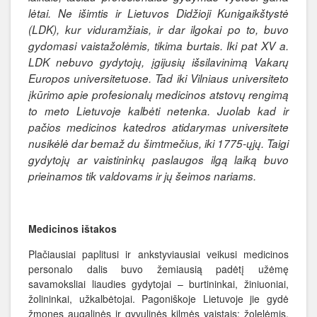
lėtai. Ne išimtis ir Lietuvos Didžioji Kunigaikštystė
(LDK), kur viduramžiais, ir dar ilgokai po to, buvo
gydomasi vaistažolėmis, tikima burtais. Iki pat XV a.
LDK nebuvo gydytojų, įgijusių išsilavinimą Vakarų
Europos universitetuose. Tad iki Vilniaus universiteto
įkūrimo apie profesionalų medicinos atstovų rengimą
to meto Lietuvoje kalbėti netenka. Juolab kad ir
pačios medicinos katedros atidarymas universitete
nusikėlė dar bemaž du šimtmečius, iki 1775-ųjų. Taigi
gydytojų ar vaistininkų paslaugos ilgą laiką buvo
prieinamos tik valdovams ir jų šeimos nariams.
Medicinos ištakos
Plačiausiai paplitusi ir ankstyviausiai veikusi medicinos
personalo dalis buvo žemiausią padėtį užėmę
savamoksliai liaudies gydytojai – burtininkai, žiniuoniai,
žolininkai, užkalbėtojai. Pagoniškoje Lietuvoje jie gydė
žmones augalinės ir gyvulinės kilmės vaistais: žolelėmis,