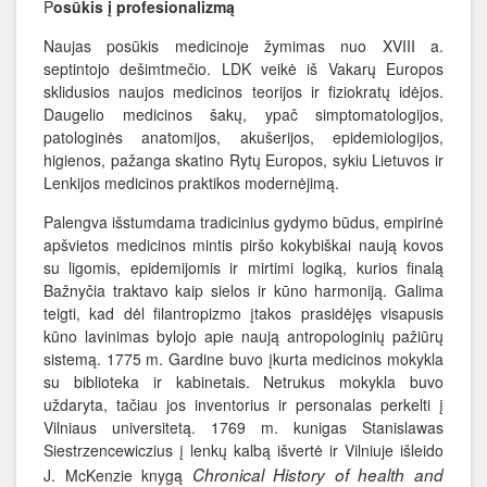
P
osūkis į profesionalizmą
Naujas posūkis medicinoje žymimas nuo XVIII a.
septintojo dešimtmečio. LDK veikė iš Vakarų Europos
sklidusios naujos medicinos teorijos ir fiziokratų idėjos.
Daugelio medicinos šakų, ypač simptomatologijos,
patologinės anatomijos, akušerijos, epidemiologijos,
higienos, pažanga skatino Rytų Europos, sykiu Lietuvos ir
Lenkijos medicinos praktikos modernėjimą.
Palengva išstumdama tradicinius gydymo būdus, empirinė
apšvietos medicinos mintis piršo kokybiškai naują kovos
su ligomis, epidemijomis ir mirtimi logiką, kurios finalą
Bažnyčia traktavo kaip sielos ir kūno harmoniją. Galima
teigti, kad dėl filantropizmo įtakos prasidėjęs visapusis
kūno lavinimas bylojo apie naują antropologinių pažiūrų
sistemą. 1775 m. Gardine buvo įkurta medicinos mokykla
su biblioteka ir kabinetais. Netrukus mokykla buvo
uždaryta, tačiau jos inventorius ir personalas perkelti į
Vilniaus universitetą. 1769 m. kunigas Stanislawas
Siestrzencewiczius į lenkų kalbą išvertė ir Vilniuje išleido
Chronical History of health and
J. McKenzie knygą