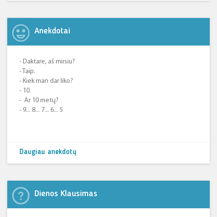
Anekdotai
- Daktare, aš mirsiu?
- Taip.
- Kiek man dar liko?
- 10.
- Ar 10 metų?
- 9... 8... 7... 6... 5
Daugiau anekdotų
Dienos Klausimas