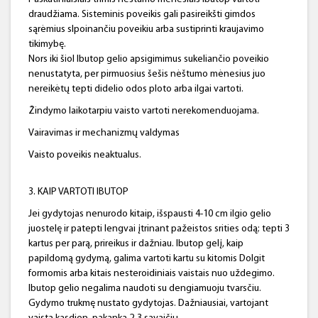
draudžiama. Sisteminis poveikis gali pasireikšti gimdos
sąrėmius slpoinančiu poveikiu arba sustiprinti kraujavimo
tikimybę.
Nors iki šiol Ibutop gelio apsigimimus sukeliančio poveikio
nenustatyta, per pirmuosius šešis nėštumo mėnesius juo
nereikėtų tepti didelio odos ploto arba ilgai vartoti.
Žindymo laikotarpiu vaisto vartoti nerekomenduojama.
Vairavimas ir mechanizmų valdymas
Vaisto poveikis neaktualus.
3. KAIP VARTOTI IBUTOP
Jei gydytojas nenurodo kitaip, išspausti 4-10 cm ilgio gelio
juostelę ir patepti lengvai įtrinant pažeistos srities odą; tepti 3
kartus per parą, prireikus ir dažniau. Ibutop gelį, kaip
papildomą gydymą, galima vartoti kartu su kitomis Dolgit
formomis arba kitais nesteroidiniais vaistais nuo uždegimo.
Ibutop gelio negalima naudoti su dengiamuoju tvarsčiu.
Gydymo trukmę nustato gydytojas. Dažniausiai, vartojant