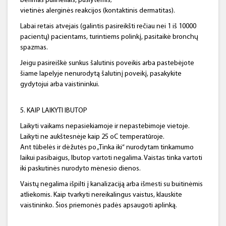
bėrimas pūlinėliais, pūslytėmis;
vietinės alerginės reakcijos (kontaktinis dermatitas).
Labai retais atvejais (galintis pasireikšti rečiau nei 1 iš 10000
pacientų) pacientams, turintiems polinkį, pasitaikė bronchų
spazmas.
Jeigu pasireiškė sunkus šalutinis poveikis arba pastebėjote
šiame lapelyje nenurodytą šalutinį poveikį, pasakykite
gydytojui arba vaistininkui.
5. KAIP LAIKYTI IBUTOP
Laikyti vaikams nepasiekiamoje ir nepastebimoje vietoje.
Laikyti ne aukštesnėje kaip 25 oC temperatūroje.
Ant tūbelės ir dėžutės po „Tinka iki“ nurodytam tinkamumo
laikui pasibaigus, Ibutop vartoti negalima. Vaistas tinka vartoti
iki paskutinės nurodyto mėnesio dienos.
Vaistų negalima išpilti į kanalizaciją arba išmesti su buitinėmis
atliekomis. Kaip tvarkyti nereikalingus vaistus, klauskite
vaistininko. Šios priemonės padės apsaugoti aplinką.