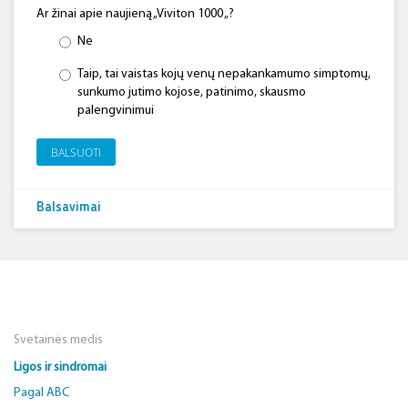
Ar žinai apie naujieną „Viviton 1000 „?
Ne
Taip, tai vaistas kojų venų nepakankamumo simptomų,
sunkumo jutimo kojose, patinimo, skausmo
palengvinimui
BALSUOTI
Balsavimai
Svetainės medis
Ligos ir sindromai
Pagal ABC