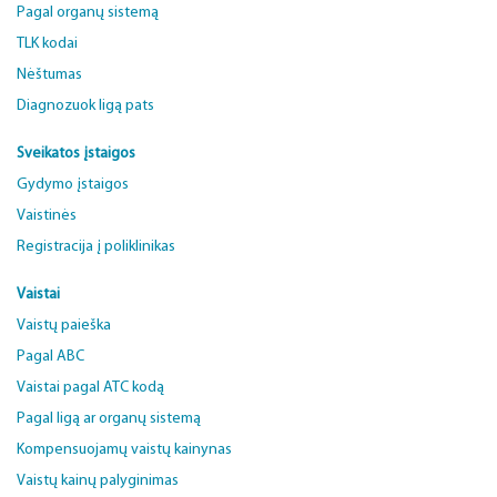
Pagal organų sistemą
TLK kodai
Nėštumas
Diagnozuok ligą pats
Sveikatos įstaigos
Gydymo įstaigos
Vaistinės
Registracija į poliklinikas
Vaistai
Vaistų paieška
Pagal ABC
Vaistai pagal ATC kodą
Pagal ligą ar organų sistemą
Kompensuojamų vaistų kainynas
Vaistų kainų palyginimas