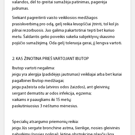
valandos, dėl to greitai sumažėja patinimas, pagerėja
judrumas.
Siekiant pagreitinti vaisto veikliosios medžiagos
prasiskverbimą pro odą, gelį reikia kruopščiai įtrinti, tol kol jis
pilnai rezorbuosis. Juo galima pakartotinai tepti bet kuriuo
metu. Šaldantis gelio poveikis sukelia subjektyvų skausmo
pojūčio sumažėjimą. Oda gelį toleruoja gerai, jį lengva vartoti.
2. KAS ŽINOTINA PRIEŠ VARTOJANT IBUTOP
Ibutop vartoti negalima:
jeigu yra alergija (padidėjęs jautrumas) veikliajai arba bet kuriai
pagalbinei Ibutop medžiagai;
jeigu pažeista oda (atviros odos žaizdos), ant gleivinių;
sergant dermatitu ar odos infekcija, egzema;
vaikams ir paaugliams iki 15 metų;
paskutiniuosius 3 nėštumo mėnesius.
Specialių atsargumo priemonių reikia:
jeigu Jūs sergate bronchine astma, šienlige, nosies gleivinės
paburkimu (nosies polipai), lėtine obstrukcine plaučių liga