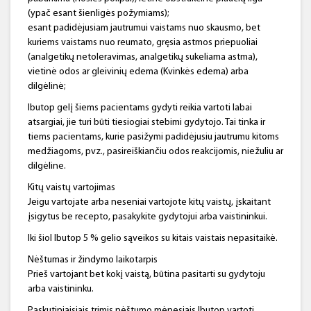
(ypač esant šienligės požymiams);
esant padidėjusiam jautrumui vaistams nuo skausmo, bet
kuriems vaistams nuo reumato, gręsia astmos priepuoliai
(analgetikų netoleravimas, analgetikų sukeliama astma),
vietinė odos ar gleivinių edema (Kvinkės edema) arba
dilgėlinė;
Ibutop gelį šiems pacientams gydyti reikia vartoti labai
atsargiai, jie turi būti tiesiogiai stebimi gydytojo. Tai tinka ir
tiems pacientams, kurie pasižymi padidėjusiu jautrumu kitoms
medžiagoms, pvz., pasireiškiančiu odos reakcijomis, niežuliu ar
dilgėline.
Kitų vaistų vartojimas
Jeigu vartojate arba neseniai vartojote kitų vaistų, įskaitant
įsigytus be recepto, pasakykite gydytojui arba vaistininkui.
Iki šiol Ibutop 5 % gelio sąveikos su kitais vaistais nepasitaikė.
Nėštumas ir žindymo laikotarpis
Prieš vartojant bet kokį vaistą, būtina pasitarti su gydytoju
arba vaistininku.
Paskutiniaisiais trimis nėštumo mėnesiais Ibutop vartoti