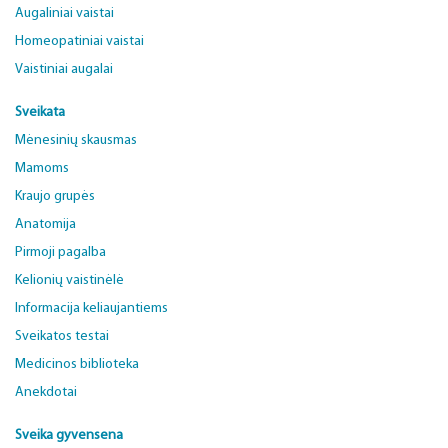
Augaliniai vaistai
Homeopatiniai vaistai
Vaistiniai augalai
Sveikata
Mėnesinių skausmas
Mamoms
Kraujo grupės
Anatomija
Pirmoji pagalba
Kelionių vaistinėlė
Informacija keliaujantiems
Sveikatos testai
Medicinos biblioteka
Anekdotai
Sveika gyvensena