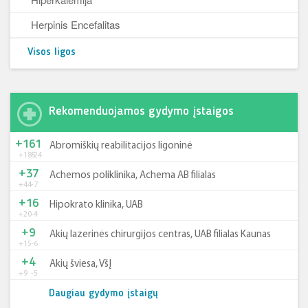
Herpinis Encefalitas
Visos ligos
Rekomenduojamos gydymo įstaigos
+161
Abromiškių reabilitacijos ligoninė
+185
-24
+37
Achemos poliklinika, Achema AB filialas
+44
-7
+16
Hipokrato klinika, UAB
+20
-4
+9
Akių lazerinės chirurgijos centras, UAB filialas Kaunas
+15
-6
+4
Akių šviesa, VšĮ
+9
-5
Daugiau gydymo įstaigų