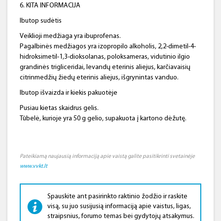
6. KITA INFORMACIJA
Ibutop sudėtis
Veiklioji medžiaga yra ibuprofenas.
Pagalbinės medžiagos yra izopropilo alkoholis, 2,2-dimetil-4-
hidroksimetil-1,3-dioksolanas, poloksameras, vidutinio ilgio
grandinės trigliceridai, levandų eterinis aliejus, karčiavaisių
citrinmedžių žiedų eterinis aliejus, išgrynintas vanduo.
Ibutop išvaizda ir kiekis pakuotėje
Pusiau kietas skaidrus gelis.
Tūbelė, kurioje yra 50 g gelio, supakuota į kartono dėžutę.
Pateikiamą naujausią informaciją apie vaistą galite pasitikrinti svetainėje
www.vvkt.lt
Spauskite ant pasirinkto raktinio žodžio ir raskite
visą, su juo susijusią informaciją apie vaistus, ligas,
straipsnius, forumo temas bei gydytojų atsakymus.