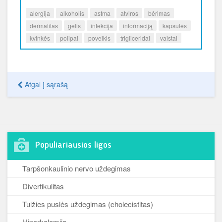
alergija
alkoholis
astma
atviros
bėrimas
dermatitas
gelis
infekcija
informaciją
kapsulės
kvinkės
polipai
poveikis
trigliceridai
vaistai
Atgal į sąrašą
Populiariausios ligos
Tarpšonkaulinio nervo uždegimas
Divertikulitas
Tulžies puslės uždegimas (cholecistitas)
Hiperkalemija