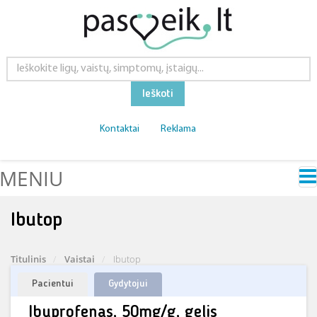
Ieškoti
Kontaktai
Reklama
MENIU
Ibutop
Titulinis
Vaistai
Ibutop
Pacientui
Gydytojui
Ibuprofenas, 50mg/g, gelis