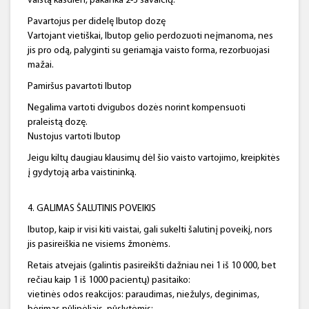
vaistą kasdien, pakanka 2-3 savaičių.
Pavartojus per didelę Ibutop dozę
Vartojant vietiškai, Ibutop gelio perdozuoti neįmanoma, nes
jis pro odą, palyginti su geriamąja vaisto forma, rezorbuojasi
mažai.
Pamiršus pavartoti Ibutop
Negalima vartoti dvigubos dozės norint kompensuoti
praleistą dozę.
Nustojus vartoti Ibutop
Jeigu kiltų daugiau klausimų dėl šio vaisto vartojimo, kreipkitės
į gydytoją arba vaistininką.
4. GALIMAS ŠALUTINIS POVEIKIS
Ibutop, kaip ir visi kiti vaistai, gali sukelti šalutinį poveikį, nors
jis pasireiškia ne visiems žmonėms.
Retais atvejais (galintis pasireikšti dažniau nei 1 iš 10 000, bet
rečiau kaip 1 iš 1000 pacientų) pasitaiko:
vietinės odos reakcijos: paraudimas, niežulys, deginimas,