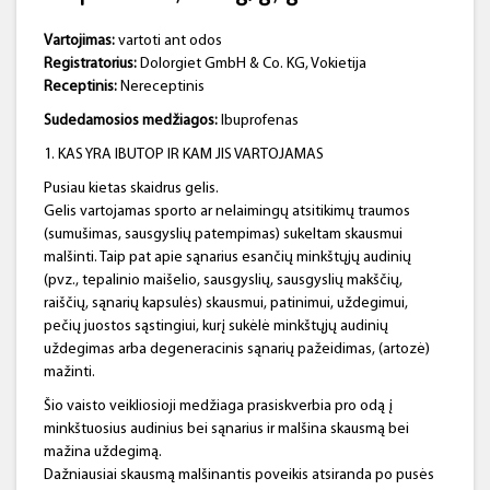
Vartojimas:
vartoti ant odos
Registratorius:
Dolorgiet GmbH & Co. KG, Vokietija
Receptinis:
Nereceptinis
Sudedamosios medžiagos:
Ibuprofenas
1. KAS YRA IBUTOP IR KAM JIS VARTOJAMAS
Pusiau kietas skaidrus gelis.
Gelis vartojamas sporto ar nelaimingų atsitikimų traumos
(sumušimas, sausgyslių patempimas) sukeltam skausmui
malšinti. Taip pat apie sąnarius esančių minkštųjų audinių
(pvz., tepalinio maišelio, sausgyslių, sausgyslių makščių,
raiščių, sąnarių kapsulės) skausmui, patinimui, uždegimui,
pečių juostos sąstingiui, kurį sukėlė minkštųjų audinių
uždegimas arba degeneracinis sąnarių pažeidimas, (artozė)
mažinti.
Šio vaisto veikliosioji medžiaga prasiskverbia pro odą į
minkštuosius audinius bei sąnarius ir malšina skausmą bei
mažina uždegimą.
Dažniausiai skausmą malšinantis poveikis atsiranda po pusės