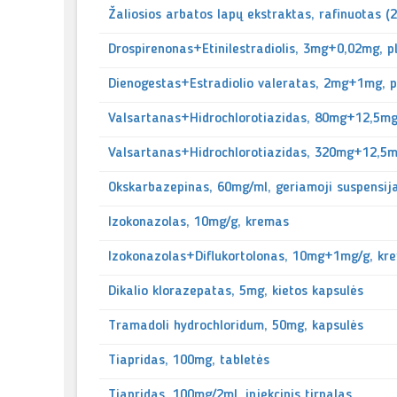
Žaliosios arbatos lapų ekstraktas, rafinuotas (
Drospirenonas+Etinilestradiolis, 3mg+0,02mg, p
Dienogestas+Estradiolio valeratas, 2mg+1mg, p
Valsartanas+Hidrochlorotiazidas, 80mg+12,5mg,
Valsartanas+Hidrochlorotiazidas, 320mg+12,5mg
Okskarbazepinas, 60mg/ml, geriamoji suspensij
Izokonazolas, 10mg/g, kremas
Izokonazolas+Diflukortolonas, 10mg+1mg/g, kr
Dikalio klorazepatas, 5mg, kietos kapsulės
Tramadoli hydrochloridum, 50mg, kapsulės
Tiapridas, 100mg, tabletės
Tiapridas, 100mg/2ml, injekcinis tirpalas