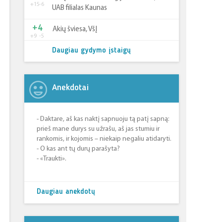
+15
-6
UAB filialas Kaunas
+4
Akių šviesa, VšĮ
+9
-5
Daugiau gydymo įstaigų
Anekdotai
- Daktare, aš kas naktį sapnuoju tą patį sapną:
prieš mane durys su užrašu, aš jas stumiu ir
rankomis, ir kojomis – niekaip negaliu atidaryti.
- O kas ant tų durų parašyta?
- «Traukti».
Daugiau anekdotų