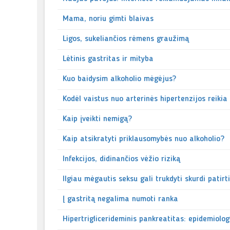
Mama, noriu gimti blaivas
Ligos, sukeliančios rėmens graužimą
Lėtinis gastritas ir mityba
Kuo baidysim alkoholio mėgėjus?
Kodėl vaistus nuo arterinės hipertenzijos reikia
Kaip įveikti nemigą?
Kaip atsikratyti priklausomybės nuo alkoholio?
Infekcijos, didinančios vėžio riziką
Ilgiau mėgautis seksu gali trukdyti skurdi patirt
Į gastritą negalima numoti ranka
Hipertriglicerideminis pankreatitas: epidemiolog