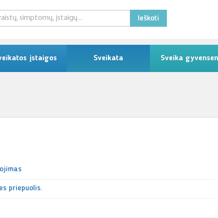
Ieškoti
veikatos įstaigos
Sveikata
Sveika gyvense
gojimas
s priepuolis.