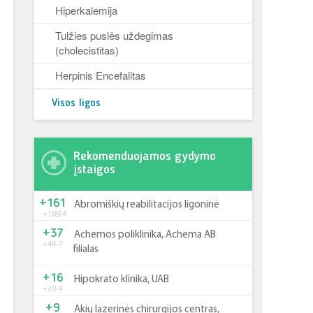
Hiperkalemija
Tulžies puslės uždegimas
(cholecistitas)
Herpinis Encefalitas
Visos ligos
Rekomenduojamos gydymo
įstaigos
+161
Abromiškių reabilitacijos ligoninė
+185
-24
+37
Achemos poliklinika, Achema AB
+44
-7
filialas
+16
Hipokrato klinika, UAB
+20
-4
+9
Akių lazerinės chirurgijos centras,