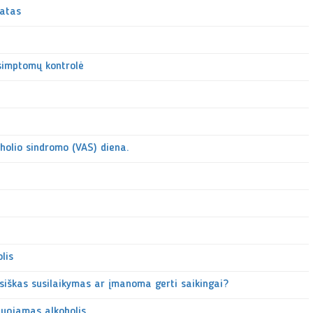
ratas
 simptomų kontrolė
holio sindromo (VAS) diena.
lis
siškas susilaikymas ar įmanoma gerti saikingai?
iuojamas alkoholis