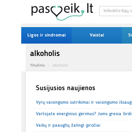
Ligos ir sindromai
Vaistai
S
alkoholis
Titulinis
alkoholis
Susijusios naujienos
Vyrų vaisingumo sutrikimai ir vaisingumo išsau
Vartojate energinius gėrimus? Jums gresia širdie
Vaikų ir paauglių žalingi įpročiai