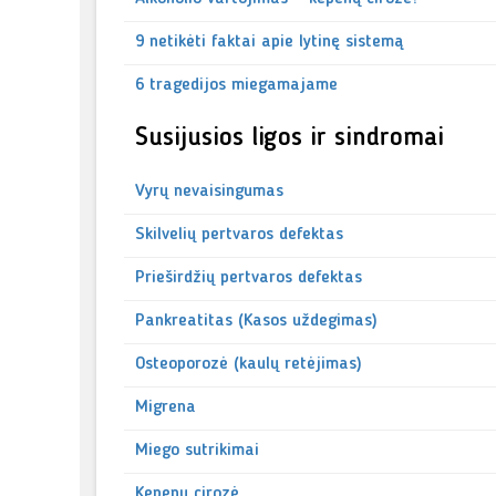
9 netikėti faktai apie lytinę sistemą
6 tragedijos miegamajame
Susijusios ligos ir sindromai
Vyrų nevaisingumas
Skilvelių pertvaros defektas
Prieširdžių pertvaros defektas
Pankreatitas (Kasos uždegimas)
Osteoporozė (kaulų retėjimas)
Migrena
Miego sutrikimai
Kepenų cirozė