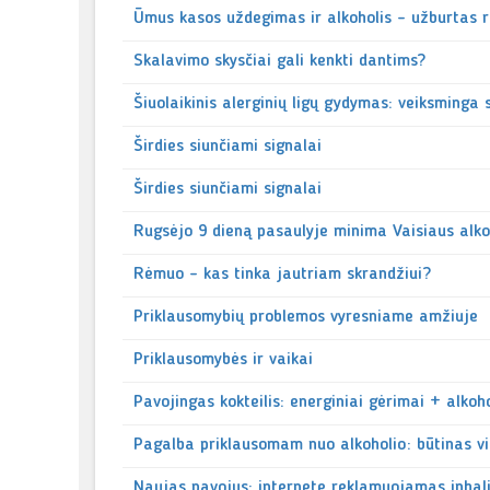
Ūmus kasos uždegimas ir alkoholis - užburtas 
Skalavimo skysčiai gali kenkti dantims?
Šiuolaikinis alerginių ligų gydymas: veiksminga
Širdies siunčiami signalai
Širdies siunčiami signalai
Rugsėjo 9 dieną pasaulyje minima Vaisiaus alko
Rėmuo - kas tinka jautriam skrandžiui?
Priklausomybių problemos vyresniame amžiuje
Priklausomybės ir vaikai
Pavojingas kokteilis: energiniai gėrimai + alkoho
Pagalba priklausomam nuo alkoholio: būtinas vi
Naujas pavojus: internete reklamuojamas inhal