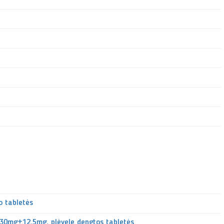
o tabletės
, 30mg+12,5mg, plėvele dengtos tabletės