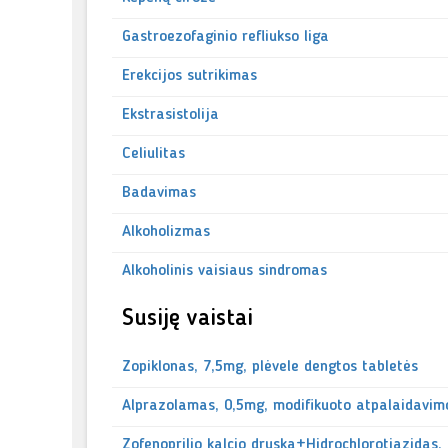
Gastroezofaginio refliukso liga
Erekcijos sutrikimas
Ekstrasistolija
Celiulitas
Badavimas
Alkoholizmas
Alkoholinis vaisiaus sindromas
Susiję vaistai
Zopiklonas, 7,5mg, plėvele dengtos tabletės
Alprazolamas, 0,5mg, modifikuoto atpalaidavim
Zofenoprilio kalcio druska+Hidrochlorotiazidas