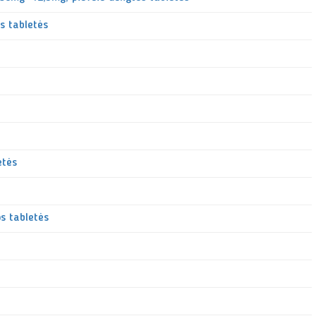
os tabletės
etės
s tabletės