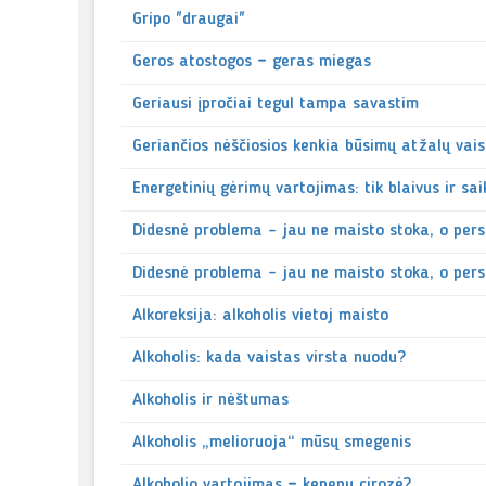
Gripo "draugai"
Geros atostogos = geras miegas
Geriausi įpročiai tegul tampa savastim
Geriančios nėščiosios kenkia būsimų atžalų vais
Energetinių gėrimų vartojimas: tik blaivus ir sa
Didesnė problema – jau ne maisto stoka, o per
Didesnė problema – jau ne maisto stoka, o per
Alkoreksija: alkoholis vietoj maisto
Alkoholis: kada vaistas virsta nuodu?
Alkoholis ir nėštumas
Alkoholis „melioruoja“ mūsų smegenis
Alkoholio vartojimas = kepenų cirozė?