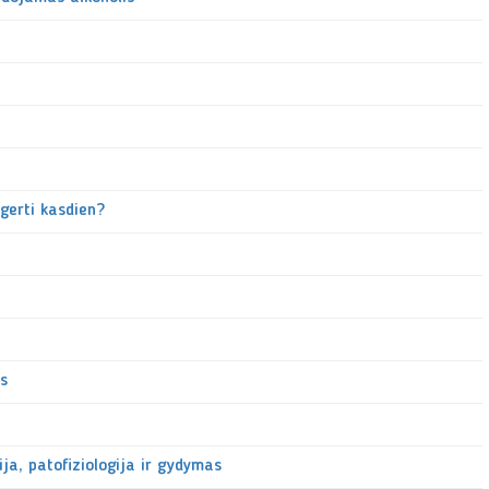
 gerti kasdien?
is
ija, patofiziologija ir gydymas