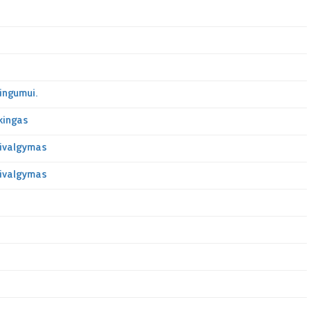
ingumui.
ikingas
sivalgymas
sivalgymas