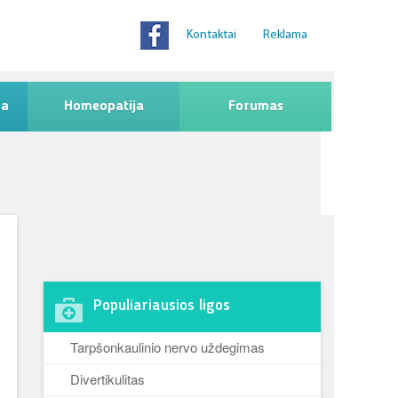
Kontaktai
Reklama
na
Homeopatija
Forumas
Populiariausios ligos
Tarpšonkaulinio nervo uždegimas
Divertikulitas