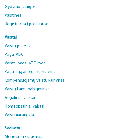
Gydymo įstaigos
Vaistinės
Registracija į poliklinikas
Vaistai
Vaistų paieška
Pagal ABC
Vaistai pagal ATC kodą
Pagal ligą ar organų sistemą
Kompensuojamų vaistų kainynas
Vaistų kainų palyginimas
Augaliniai vaistai
Homeopatiniai vaistai
Vaistiniai augalai
Sveikata
Mėnesinių skausmas