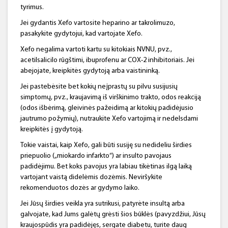
tyrimus.
Jei gydantis Xefo vartosite heparino ar takrolimuzo,
pasakykite gydytojui, kad vartojate Xefo.
Xefo negalima vartoti kartu su kitokiais NVNU, pvz.,
acetilsalicilo rūgštimi, ibuprofenu ar COX-2 inhibitoriais. Jei
abejojate, kreipkitės gydytoją arba vaistininką.
Jei pastebėsite bet kokių neįprastų su pilvu susijusių
simptomų, pvz., kraujavimą iš virškinimo trakto, odos reakciją
(odos išbėrimą, gleivinės pažeidimą ar kitokių padidėjusio
jautrumo požymių), nutraukite Xefo vartojimą ir nedelsdami
kreipkitės į gydytoją.
Tokie vaistai, kaip Xefo, gali būti susiję su nedideliu širdies
priepuolio („miokardo infarkto“) ar insulto pavojaus
padidėjimu. Bet koks pavojus yra labiau tikėtinas ilgą laiką
vartojant vaistą didelėmis dozėmis. Neviršykite
rekomenduotos dozės ar gydymo laiko.
Jei Jūsų širdies veikla yra sutrikusi, patyrėte insultą arba
galvojate, kad Jums galėtų grėsti šios būklės (pavyzdžiui, Jūsų
kraujospūdis yra padidėjęs, sergate diabetu, turite daug