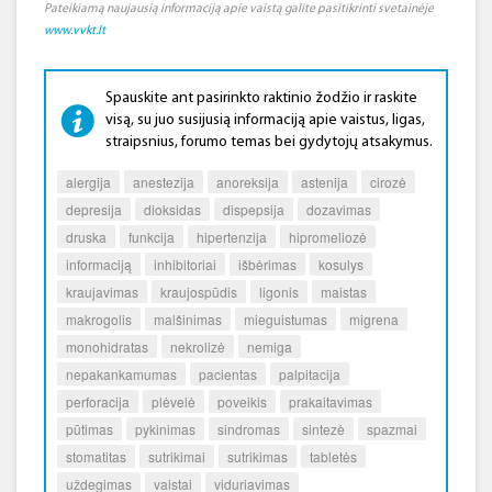
Pateikiamą naujausią informaciją apie vaistą galite pasitikrinti svetainėje
www.vvkt.lt
Spauskite ant pasirinkto raktinio žodžio ir raskite
visą, su juo susijusią informaciją apie vaistus, ligas,
straipsnius, forumo temas bei gydytojų atsakymus.
alergija
anestezija
anoreksija
astenija
cirozė
depresija
dioksidas
dispepsija
dozavimas
druska
funkcija
hipertenzija
hipromeliozė
informaciją
inhibitoriai
išbėrimas
kosulys
kraujavimas
kraujospūdis
ligonis
maistas
makrogolis
malšinimas
mieguistumas
migrena
monohidratas
nekrolizė
nemiga
nepakankamumas
pacientas
palpitacija
perforacija
plėvelė
poveikis
prakaitavimas
pūtimas
pykinimas
sindromas
sintezė
spazmai
stomatitas
sutrikimai
sutrikimas
tabletės
uždegimas
vaistai
viduriavimas