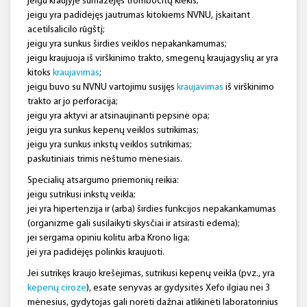
jeigu kraujyje sumažėjęs trombocitų kiekis;
jeigu yra padidėjęs jautrumas kitokiems NVNU, įskaitant
acetilsalicilo rūgštį;
jeigu yra sunkus širdies veiklos nepakankamumas;
jeigu kraujuoja iš virškinimo trakto, smegenų kraujagyslių ar yra
kitoks
kraujavimas
;
jeigu buvo su NVNU vartojimu susijęs
kraujavimas
iš virškinimo
trakto ar jo perforacija;
jeigu yra aktyvi ar atsinaujinanti pepsinė opa;
jeigu yra sunkus kepenų veiklos sutrikimas;
jeigu yra sunkus inkstų veiklos sutrikimas;
paskutiniais trimis nėštumo mėnesiais.
Specialių atsargumo priemonių reikia:
jeigu sutrikusi inkstų veikla;
jei yra hipertenzija ir (arba) širdies funkcijos nepakankamumas
(organizme gali susilaikyti skysčiai ir atsirasti edema);
jei sergama opiniu kolitu arba Krono liga;
jei yra padidėjęs polinkis kraujuoti.
Jei sutrikęs kraujo krešėjimas, sutrikusi kepenų veikla (pvz., yra
kepenų cirozė
), esate senyvas ar gydysitės Xefo ilgiau nei 3
mėnesius, gydytojas gali norėti dažnai atlikinėti laboratorinius