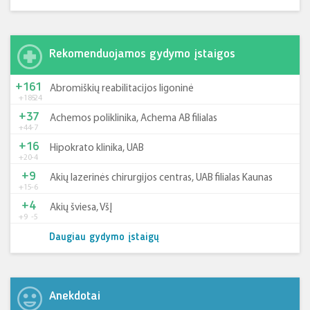
Rekomenduojamos gydymo įstaigos
+161
Abromiškių reabilitacijos ligoninė
+185
-24
+37
Achemos poliklinika, Achema AB filialas
+44
-7
+16
Hipokrato klinika, UAB
+20
-4
+9
Akių lazerinės chirurgijos centras, UAB filialas Kaunas
+15
-6
+4
Akių šviesa, VšĮ
+9
-5
Daugiau gydymo įstaigų
Anekdotai