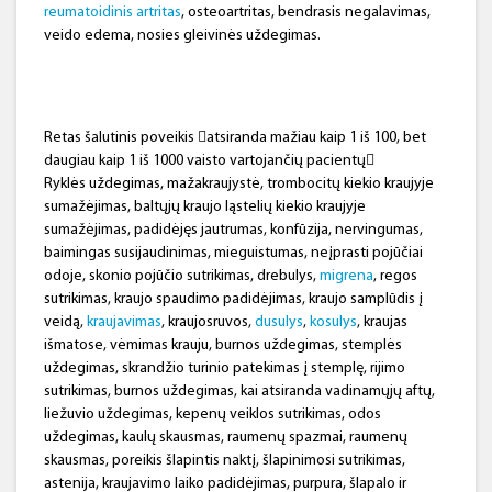
reumatoidinis artritas
, osteoartritas, bendrasis negalavimas,
veido edema, nosies gleivinės uždegimas.
Retas šalutinis poveikis atsiranda mažiau kaip 1 iš 100, bet
daugiau kaip 1 iš 1000 vaisto vartojančių pacientų
Ryklės uždegimas, mažakraujystė, trombocitų kiekio kraujyje
sumažėjimas, baltųjų kraujo ląstelių kiekio kraujyje
sumažėjimas, padidėjęs jautrumas, konfūzija, nervingumas,
baimingas susijaudinimas, mieguistumas, neįprasti pojūčiai
odoje, skonio pojūčio sutrikimas, drebulys,
migrena
, regos
sutrikimas, kraujo spaudimo padidėjimas, kraujo samplūdis į
veidą,
kraujavimas
, kraujosruvos,
dusulys
,
kosulys
, kraujas
išmatose, vėmimas krauju, burnos uždegimas, stemplės
uždegimas, skrandžio turinio patekimas į stemplę, rijimo
sutrikimas, burnos uždegimas, kai atsiranda vadinamųjų aftų,
liežuvio uždegimas, kepenų veiklos sutrikimas, odos
uždegimas, kaulų skausmas, raumenų spazmai, raumenų
skausmas, poreikis šlapintis naktį, šlapinimosi sutrikimas,
astenija, kraujavimo laiko padidėjimas, purpura, šlapalo ir