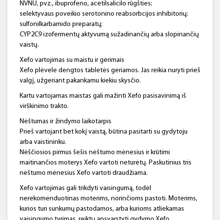
NVNU, pvz., ibuprofeno, acetilsalicilo rūgšties;
selektyvaus poveikio serotonino reabsorbcijos inhibitorių;
sulfonilkarbamido preparatų;
CYP2C9 izofermentų aktyvumą sužadinančių arba slopinančių
vaistų.
Xefo vartojimas su maistu ir gėrimais
Xefo plėvele dengtos tabletės geriamos. Jas reikia nuryti prieš
valgį, užgeriant pakankamu kiekiu skysčio.
Kartu vartojamas maistas gali mažinti Xefo pasisavinimą iš
virškinimo trakto.
Nėštumas ir žindymo laikotarpis
Prieš vartojant bet kokį vaistą, būtina pasitarti su gydytoju
arba vaistininku.
Nėščiosios pirmus šešis nėštumo mėnesius ir krūtimi
maitinančios moterys Xefo vartoti neturėtų. Paskutinius tris
nėštumo mėnesius Xefo vartoti draudžiama.
Xefo vartojimas gali trikdyti vaisingumą, todėl
nerekomenduotinas moterims, norinčioms pastoti. Moterims,
kurios turi sunkumų pastodamos, arba kurioms atliekamas
vaisingumo tyrimas, reiktų apsvarstyti gydymo Xefo