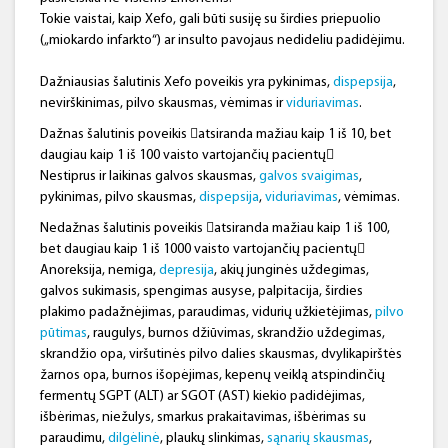
Tokie vaistai, kaip Xefo, gali būti susiję su širdies priepuolio
(„miokardo infarkto“) ar insulto pavojaus nedideliu padidėjimu.
Dažniausias šalutinis Xefo poveikis yra pykinimas,
dispepsija
,
nevirškinimas, pilvo skausmas, vėmimas ir
viduriavimas
.
Dažnas šalutinis poveikis atsiranda mažiau kaip 1 iš 10, bet
daugiau kaip 1 iš 100 vaisto vartojančių pacientų
Nestiprus ir laikinas galvos skausmas,
galvos svaigimas
,
pykinimas, pilvo skausmas,
dispepsija
,
viduriavimas
, vėmimas.
Nedažnas šalutinis poveikis atsiranda mažiau kaip 1 iš 100,
bet daugiau kaip 1 iš 1000 vaisto vartojančių pacientų
Anoreksija, nemiga,
depresija
, akių junginės uždegimas,
galvos sukimasis, spengimas ausyse, palpitacija, širdies
plakimo padažnėjimas, paraudimas, vidurių užkietėjimas,
pilvo
pūtimas
, raugulys, burnos džiūvimas, skrandžio uždegimas,
skrandžio opa, viršutinės pilvo dalies skausmas, dvylikapirštės
žarnos opa, burnos išopėjimas, kepenų veiklą atspindinčių
fermentų SGPT (ALT) ar SGOT (AST) kiekio padidėjimas,
išbėrimas, niežulys, smarkus prakaitavimas, išbėrimas su
paraudimu,
dilgėlinė
, plaukų slinkimas,
sąnarių skausmas
,