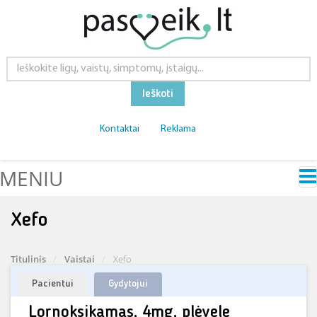
Ieškoti
Kontaktai
Reklama
MENIU
Xefo
Titulinis
Vaistai
Xefo
Pacientui
Gydytojui
Lornoksikamas, 4mg, plėvele