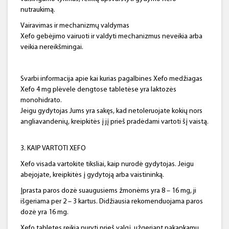
nutraukimą.
Vairavimas ir mechanizmų valdymas
Xefo gebėjimo vairuoti ir valdyti mechanizmus neveikia arba
veikia nereikšmingai.
Svarbi informacija apie kai kurias pagalbines Xefo medžiagas
Xefo 4 mg plėvele dengtose tabletėse yra laktozės
monohidrato.
Jeigu gydytojas Jums yra sakęs, kad netoleruojate kokių nors
angliavandenių, kreipkitės į jį prieš pradėdami vartoti šį vaistą.
3. KAIP VARTOTI XEFO
Xefo visada vartokite tiksliai, kaip nurodė gydytojas. Jeigu
abejojate, kreipkitės į gydytoją arba vaistininką.
Įprasta paros dozė suaugusiems žmonėms yra 8 – 16 mg, ji
išgeriama per 2 – 3 kartus. Didžiausia rekomenduojama paros
dozė yra 16 mg.
Xefo tabletes reikia nuryti prieš valgį, užgeriant pakankamu