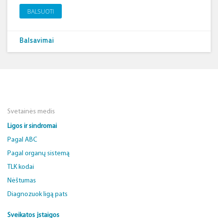
BALSUOTI
Balsavimai
Svetainės medis
Ligos ir sindromai
Pagal ABC
Pagal organų sistemą
TLK kodai
Nėštumas
Diagnozuok ligą pats
Sveikatos įstaigos