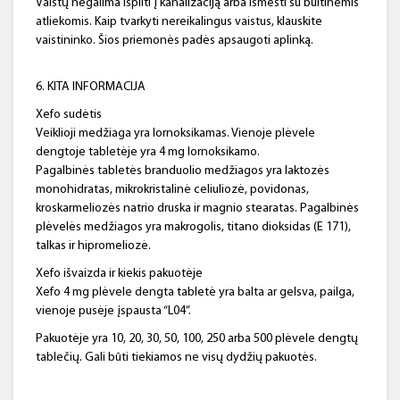
Vaistų negalima išpilti į kanalizaciją arba išmesti su buitinėmis
atliekomis. Kaip tvarkyti nereikalingus vaistus, klauskite
vaistininko. Šios priemonės padės apsaugoti aplinką.
6. KITA INFORMACIJA
Xefo sudėtis
Veiklioji medžiaga yra lornoksikamas. Vienoje plėvele
dengtoje tabletėje yra 4 mg lornoksikamo.
Pagalbinės tabletės branduolio medžiagos yra laktozės
monohidratas, mikrokristalinė celiuliozė, povidonas,
kroskarmeliozės natrio druska ir magnio stearatas. Pagalbinės
plėvelės medžiagos yra makrogolis, titano dioksidas (E 171),
talkas ir hipromeliozė.
Xefo išvaizda ir kiekis pakuotėje
Xefo 4 mg plėvele dengta tabletė yra balta ar gelsva, pailga,
vienoje pusėje įspausta “L04”.
Pakuotėje yra 10, 20, 30, 50, 100, 250 arba 500 plėvele dengtų
tablečių. Gali būti tiekiamos ne visų dydžių pakuotės.