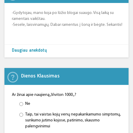
-Gydytojau, mano koja po lūžio blogai suaugo. Visą laiką su
ramentais vaikštau.
-Sesele, laisvinamųjų. Dabar ramentus į šoną ir bėgte. Sekantis!
Daugiau anekdotų
Dienos Klausimas
Ar žinai apie naujieną „Viviton 1000 „?
Ne
Taip, tai vaistas kojų venų nepakankamumo simptomų,
sunkumo jutimo kojose, patinimo, skausmo
palengvinimui