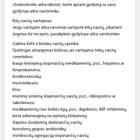
cholesterolio arba rūkote), turite aptarti gydymą su savo
gydytoju arba vaistininku.
Kitų vaistų vartojimas
Jeigu vartojate arba neseniai vartojote kitų vaistų, įskaitant
įsigytus be recepto, pasakykite gydytojui arba vaistininkui.
Galima Xefo ir kitokių vaistų sąveika.
Ypatingas atsargumas būtinas, jei vartojama tokių vaistų:
cimetidino;
kraujo krešėjimą slopinančių medikamentų, pvz., heparino ar
fenprokumono;
kortikosteroidų;
metotreksato;
ličio;
imuninę sistemą slopinančių vaistų, pvz., ciklosporino ar
takrolimuzo;
medikamentų nuo širdies ligų, pvz., digoksino, AKF inhibitorių,
beta adrenerginių receptorių blokatorių;
šlapimo išsiskyrimą skatinančių vaistų;
kvinolonų grupės antibiotikų;
trombocitų agregaciją slopinančių vaistų;