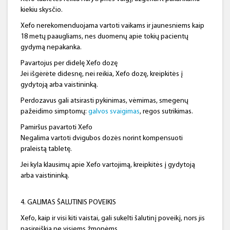
kiekiu skysčio.
Xefo nerekomenduojama vartoti vaikams ir jaunesniems kaip
18 metų paaugliams, nes duomenų apie tokių pacientų
gydymą nepakanka.
Pavartojus per didelę Xefo dozę
Jei išgėrėte didesnę, nei reikia, Xefo dozę, kreipkitės į
gydytoją arba vaistininką.
Perdozavus gali atsirasti pykinimas, vėmimas, smegenų
pažeidimo simptomų:
galvos svaigimas
, regos sutrikimas.
Pamiršus pavartoti Xefo
Negalima vartoti dvigubos dozės norint kompensuoti
praleistą tabletę.
Jei kyla klausimų apie Xefo vartojimą, kreipkitės į gydytoją
arba vaistininką.
4. GALIMAS ŠALUTINIS POVEIKIS
Xefo, kaip ir visi kiti vaistai, gali sukelti šalutinį poveikį, nors jis
pasireiškia ne visiems žmonėms.