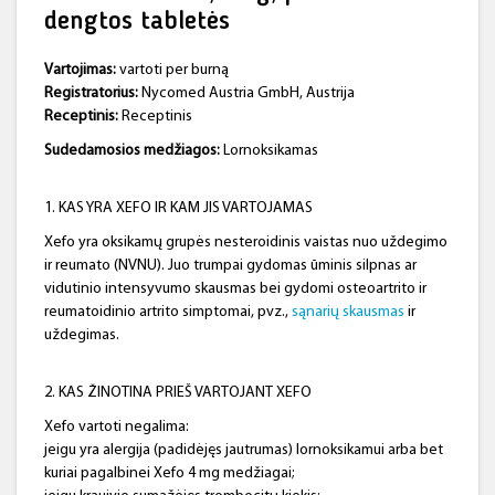
dengtos tabletės
Vartojimas:
vartoti per burną
Registratorius:
Nycomed Austria GmbH, Austrija
Receptinis:
Receptinis
Sudedamosios medžiagos:
Lornoksikamas
1. KAS YRA XEFO IR KAM JIS VARTOJAMAS
Xefo yra oksikamų grupės nesteroidinis vaistas nuo uždegimo
ir reumato (NVNU). Juo trumpai gydomas ūminis silpnas ar
vidutinio intensyvumo skausmas bei gydomi osteoartrito ir
reumatoidinio artrito simptomai, pvz.,
sąnarių skausmas
ir
uždegimas.
2. KAS ŽINOTINA PRIEŠ VARTOJANT XEFO
Xefo vartoti negalima:
jeigu yra alergija (padidėjęs jautrumas) lornoksikamui arba bet
kuriai pagalbinei Xefo 4 mg medžiagai;