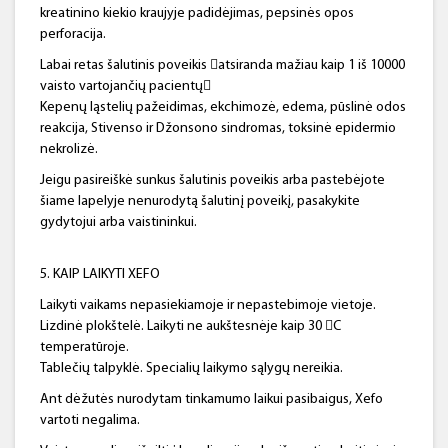
kreatinino kiekio kraujyje padidėjimas, pepsinės opos
perforacija.
Labai retas šalutinis poveikis atsiranda mažiau kaip 1 iš 10000
vaisto vartojančių pacientų
Kepenų ląstelių pažeidimas, ekchimozė, edema, pūslinė odos
reakcija, Stivenso ir Džonsono sindromas, toksinė epidermio
nekrolizė.
Jeigu pasireiškė sunkus šalutinis poveikis arba pastebėjote
šiame lapelyje nenurodytą šalutinį poveikį, pasakykite
gydytojui arba vaistininkui.
5. KAIP LAIKYTI XEFO
Laikyti vaikams nepasiekiamoje ir nepastebimoje vietoje.
Lizdinė plokštelė. Laikyti ne aukštesnėje kaip 30 C
temperatūroje.
Tablečių talpyklė. Specialių laikymo sąlygų nereikia.
Ant dėžutės nurodytam tinkamumo laikui pasibaigus, Xefo
vartoti negalima.