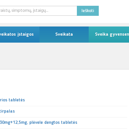
Ieškoti
veikatos įstaigos
Sveikata
Sveika gyvense
rios tabletės
tirpalas
, 30mg+12,5mg, plėvele dengtos tabletės