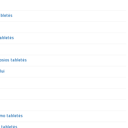
abletės
abletės
sios tabletės
lui
imo tabletės
 tabletės