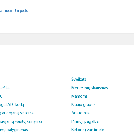
ziniam tirpalui
Sveikata
aieška
Mėnesinių skausmas
BC
Mamoms
pagal ATC kodą
Kraujo grupės
ą ar organų sistemą
Anatomija
uojamų vaistų kainynas
Pirmoji pagalba
ainų palyginimas
Kelionių vaistinėlė