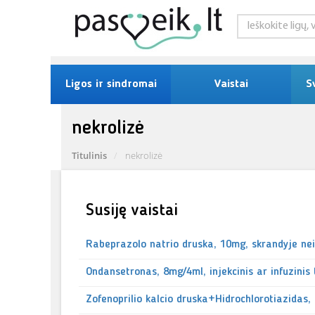
Ligos ir sindromai
Vaistai
S
nekrolizė
Titulinis
nekrolizė
Susiję vaistai
Rabeprazolo natrio druska, 10mg, skrandyje nei
Ondansetronas, 8mg/4ml, injekcinis ar infuzinis 
Zofenoprilio kalcio druska+Hidrochlorotiazidas