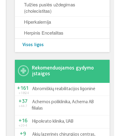
Tulžies puslės uždegimas
(cholecistitas)
Hiperkalemija
Herpinis Encefalitas
Visos ligos
Rekomenduojamos gydymo
įstaigos
+161
Abromiškių reabilitacijos ligoninė
+185
-24
+37
Achemos poliklinika, Achema AB
+44
-7
filialas
+16
Hipokrato klinika, UAB
+20
-4
+9
Akių lazerinės chirurgijos centras,