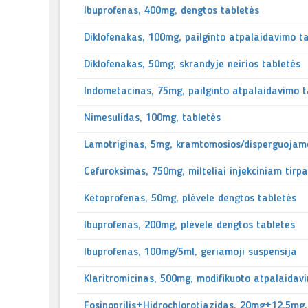
Ibuprofenas, 400mg, dengtos tabletės
Diklofenakas, 100mg, pailginto atpalaidavimo t
Diklofenakas, 50mg, skrandyje neirios tabletės
Indometacinas, 75mg, pailginto atpalaidavimo t
Nimesulidas, 100mg, tabletės
Lamotriginas, 5mg, kramtomosios/disperguojamo
Cefuroksimas, 750mg, milteliai injekciniam tirpa
Ketoprofenas, 50mg, plėvele dengtos tabletės
Ibuprofenas, 200mg, plėvele dengtos tabletės
Ibuprofenas, 100mg/5ml, geriamoji suspensija
Klaritromicinas, 500mg, modifikuoto atpalaidav
Fosinoprilis+Hidrochlorotiazidas, 20mg+12,5mg,