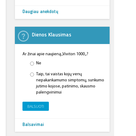
Daugiau anekdotų
Dienos Klausimas
Ar žinai apie naujieną „Viviton 1000 „?
Ne
Taip, tai vaistas kojų venų
nepakankamumo simptomų, sunkumo
jutimo kojose, patinimo, skausmo
palengvinimui
BALSUOTI
Balsavimai