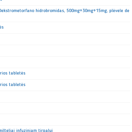
+Dekstrometorfano hidrobromidas, 500mg+30mg+15mg, plėvele de
ės
rios tabletės
rios tabletės
teliai infuziniam tirpalui