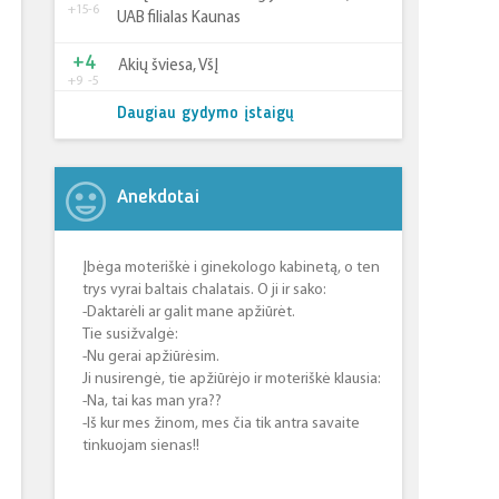
+15
-6
UAB filialas Kaunas
+4
Akių šviesa, VšĮ
+9
-5
Daugiau gydymo įstaigų
Anekdotai
Įbėga moteriškė i ginekologo kabinetą, o ten
trys vyrai baltais chalatais. O ji ir sako:
-Daktarėli ar galit mane apžiūrėt.
Tie susižvalgė:
-Nu gerai apžiūrėsim.
Ji nusirengė, tie apžiūrėjo ir moteriškė klausia:
-Na, tai kas man yra??
-Iš kur mes žinom, mes čia tik antra savaite
tinkuojam sienas!!