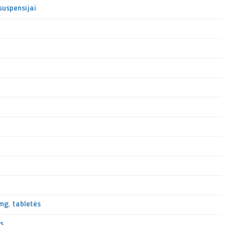
suspensijai
mg, tabletės
ės