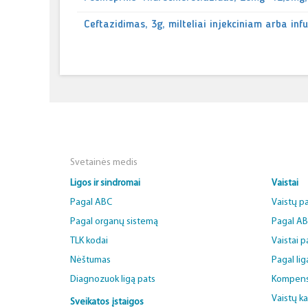
Ceftazidimas, 3g, milteliai injekciniam arba infu
Svetainės medis
Ligos ir sindromai
Vaistai
Pagal ABC
Vaistų p
Pagal organų sistemą
Pagal A
TLK kodai
Vaistai 
Nėštumas
Pagal lig
Diagnozuok ligą pats
Kompens
Vaistų k
Sveikatos įstaigos