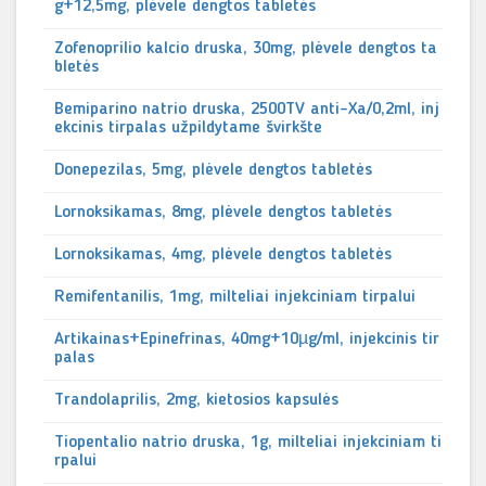
g+12,5mg, plėvele dengtos tabletės
Zofenoprilio kalcio druska, 30mg, plėvele dengtos ta
bletės
Bemiparino natrio druska, 2500TV anti-Xa/0,2ml, inj
ekcinis tirpalas užpildytame švirkšte
Donepezilas, 5mg, plėvele dengtos tabletės
Lornoksikamas, 8mg, plėvele dengtos tabletės
Lornoksikamas, 4mg, plėvele dengtos tabletės
Remifentanilis, 1mg, milteliai injekciniam tirpalui
Artikainas+Epinefrinas, 40mg+10µg/ml, injekcinis tir
palas
Trandolaprilis, 2mg, kietosios kapsulės
Tiopentalio natrio druska, 1g, milteliai injekciniam ti
rpalui