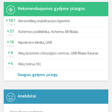
Rekomenduojamos gydymo įstaigos
+161
Abromiškių reabilitacijos ligoninė
+185
-24
+37
Achemos poliklinika, Achema AB filialas
+44
-7
+16
Hipokrato klinika, UAB
+20
-4
+9
Akių lazerinės chirurgijos centras, UAB filialas Kaunas
+15
-6
+4
Akių šviesa, VšĮ
+9
-5
Daugiau gydymo įstaigų
Anekdotai