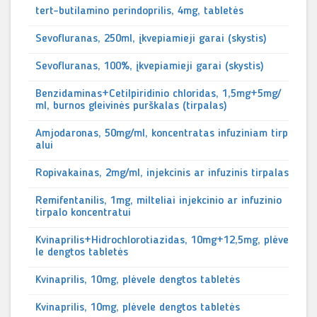
tert-butilamino perindoprilis, 4mg, tabletės
Sevofluranas, 250ml, įkvepiamieji garai (skystis)
Sevofluranas, 100%, įkvepiamieji garai (skystis)
Benzidaminas+Cetilpiridinio chloridas, 1,5mg+5mg/
ml, burnos gleivinės purškalas (tirpalas)
Amjodaronas, 50mg/ml, koncentratas infuziniam tirp
alui
Ropivakainas, 2mg/ml, injekcinis ar infuzinis tirpalas
Remifentanilis, 1mg, milteliai injekcinio ar infuzinio
tirpalo koncentratui
Kvinaprilis+Hidrochlorotiazidas, 10mg+12,5mg, plėve
le dengtos tabletės
Kvinaprilis, 10mg, plėvele dengtos tabletės
Kvinaprilis, 10mg, plėvele dengtos tabletės