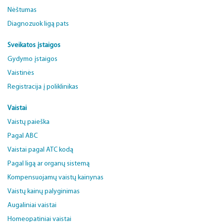
Nėštumas
Diagnozuok ligą pats
Sveikatos įstaigos
Gydymo įstaigos
Vaistinės
Registracija į poliklinikas
Vaistai
Vaistų paieška
Pagal ABC
Vaistai pagal ATC kodą
Pagal ligą ar organų sistemą
Kompensuojamų vaistų kainynas
Vaistų kainų palyginimas
Augaliniai vaistai
Homeopatiniai vaistai