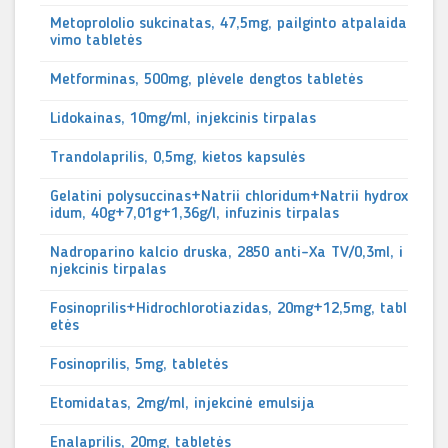
Metoprololio sukcinatas, 47,5mg, pailginto atpalaida
vimo tabletės
Metforminas, 500mg, plėvele dengtos tabletės
Lidokainas, 10mg/ml, injekcinis tirpalas
Trandolaprilis, 0,5mg, kietos kapsulės
Gelatini polysuccinas+Natrii chloridum+Natrii hydrox
idum, 40g+7,01g+1,36g/l, infuzinis tirpalas
Nadroparino kalcio druska, 2850 anti-Xa TV/0,3ml, i
njekcinis tirpalas
Fosinoprilis+Hidrochlorotiazidas, 20mg+12,5mg, tabl
etės
Fosinoprilis, 5mg, tabletės
Etomidatas, 2mg/ml, injekcinė emulsija
Enalaprilis, 20mg, tabletės