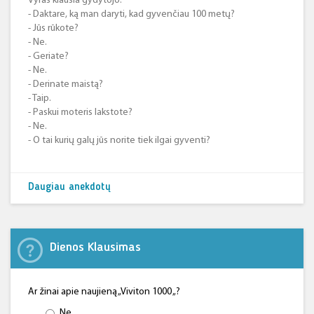
Vyras klausia gydytojo:
- Daktare, ką man daryti, kad gyvenčiau 100 metų?
- Jūs rūkote?
- Ne.
- Geriate?
- Ne.
- Derinate maistą?
- Taip.
- Paskui moteris lakstote?
- Ne.
- O tai kurių galų jūs norite tiek ilgai gyventi?
Daugiau anekdotų
Dienos Klausimas
Ar žinai apie naujieną „Viviton 1000 „?
Ne