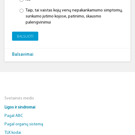
Taip, tai vaistas kojų venų nepakankamumo simptomų,
sunkumo jutimo kojose, patinimo, skausmo
palengvinimui
BALSUOTI
Balsavimai
Svetainės medis
Ligos ir sindromai
Pagal ABC
Pagal organų sistemą
TLK kodai