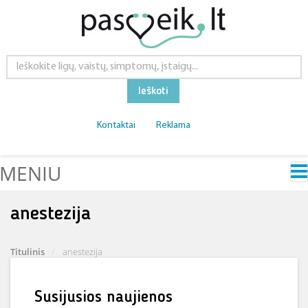
Ieškoti
Kontaktai
Reklama
MENIU
anestezija
Titulinis
anestezija
Susijusios naujienos