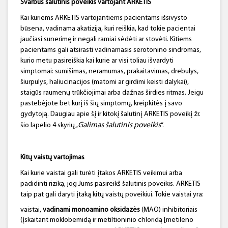
Svarbus šalutinis poveikis vartojant ARKETIS
Kai kuriems ARKETIS vartojantiems pacientams išsivysto
būsena, vadinama akatizija, kuri reiškia, kad tokie pacientai
jaučiasi sunerimę ir negali ramiai sėdėti ar stovėti. Kitiems
pacientams gali atsirasti vadinamasis serotonino sindromas,
kurio metu pasireiškia kai kurie ar visi toliau išvardyti
simptomai: sumišimas, neramumas, prakaitavimas, drebulys,
šiurpulys, haliucinacijos (matomi ar girdimi keisti dalykai),
staigūs raumenų trūkčiojimai arba dažnas širdies ritmas. Jeigu
pastebėjote bet kurį iš šių simptomų, kreipkitės į savo
gydytoją. Daugiau apie šį ir kitokį šalutinį ARKETIS poveikį žr.
Galimas šalutinis poveikis
šio lapelio 4 skyrių „
“.
Kitų vaistų vartojimas
Kai kurie vaistai gali turėti įtakos ARKETIS veikimui arba
padidinti riziką, jog Jums pasireikš šalutinis poveikis. ARKETIS
taip pat gali daryti įtaką kitų vaistų poveikiui. Tokie vaistai yra:
vaistai,
vadinami monoamino oksidazės
(MAO) inhibitoriais
(įskaitant moklobemidą ir metiltioninio chloridą [metileno