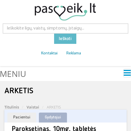
Ieškoti
Kontaktai
Reklama
MENIU
ARKETIS
Titulinis
Vaistai
ARKETIS
Pacientui
Gydytojui
Paroksetinas, 10mg, tabletės