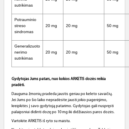
sutrikimas
Potrauminio
streso
20 mg
20 mg
50 mg
sindromas
Generalizuoto
nerimo
20 mg
20 mg
50 mg
sutrikimas
Gydytojas Jums patars, nuo kokios ARKETIS dozės reikia
pradėti.
Dauguma žmonių pradeda jaustis geriau po keleto savaičių.
Jei Jums po šio laiko nepradėsite jausti jokio pagerėjimo,
kreipkitės į savo gydytoją patarimo. Gydytojas gali nuspręsti
palaipsniui didinti dozę po 10 mg iki didžiausios paros dozės.
Vartokite ARKETIS iš ryto su maistu.