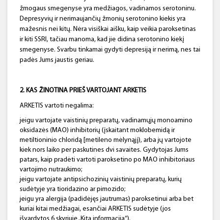
žmogaus smegenyse yra medžiagos, vadinamos serotoninu.
Depresyvių ir nerimaujančių žmonių serotonino kiekis yra
mažesnis nei kitų. Nėra visiškai aišku, kaip veikia paroksetinas
ir kiti SSRI, tačiau manoma, kad jie didina serotonino kiekį
smegenyse. Svarbu tinkamai gydyti depresiją ir nerimą, nes tai
padės Jums jaustis geriau.
2. KAS ŽINOTINA PRIEŠ VARTOJANT ARKETIS
ARKETIS vartoti negalima:
jeigu vartojate vaistinių preparatų, vadinamųjų monoamino
oksidazės (MAO) inhibitorių (įskaitant moklobemidą ir
metiltioninio chloridą [metileno mėlynąjį), arba jų vartojote
kiek nors laiko per paskutines dvi savaites. Gydytojas Jums
patars, kaip pradėti vartoti paroksetino po MAO inhibitoriaus
vartojimo nutraukimo;
jeigu vartojate antipsichozinių vaistinių preparatų, kurių
sudėtyje yra tioridazino ar pimozido;
jeigu yra alergija (padidėjęs jautrumas) paroksetinui arba bet
kuriai kitai medžiagai, esančiai ARKETIS sudėtyje (jos
išvardytos 6 skyriuje „Kita informacija“).