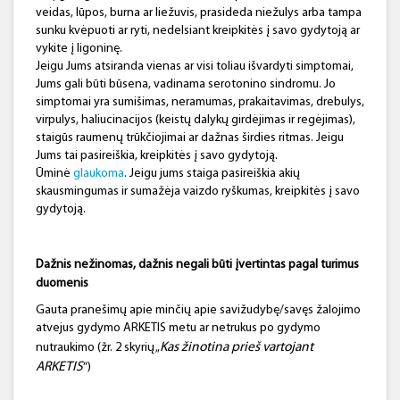
veidas, lūpos, burna ar liežuvis, prasideda niežulys arba tampa
sunku kvėpuoti ar ryti, nedelsiant kreipkitės į savo gydytoją ar
vykite į ligoninę.
Jeigu Jums atsiranda vienas ar visi toliau išvardyti simptomai,
Jums gali būti būsena, vadinama serotonino sindromu. Jo
simptomai yra sumišimas, neramumas, prakaitavimas, drebulys,
virpulys, haliucinacijos (keistų dalykų girdėjimas ir regėjimas),
staigūs raumenų trūkčiojimai ar dažnas širdies ritmas. Jeigu
Jums tai pasireiškia, kreipkitės į savo gydytoją.
Ūminė
glaukoma
. Jeigu jums staiga pasireiškia akių
skausmingumas ir sumažėja vaizdo ryškumas, kreipkitės į savo
gydytoją.
Dažnis nežinomas, dažnis negali būti įvertintas pagal turimus
duomenis
Gauta pranešimų apie minčių apie savižudybę/savęs žalojimo
atvejus gydymo ARKETIS metu ar netrukus po gydymo
Kas žinotina prieš vartojant
nutraukimo (žr. 2 skyrių „
ARKETIS
“)