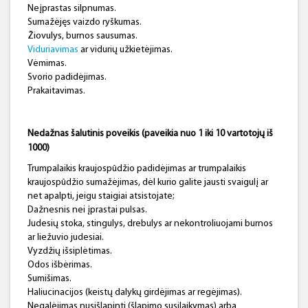
Neįprastas silpnumas.
Sumažėjęs vaizdo ryškumas.
Žiovulys, burnos sausumas.
Viduriavimas
ar vidurių užkietėjimas.
Vėmimas.
Svorio padidėjimas.
Prakaitavimas.
Nedažnas šalutinis poveikis (paveikia nuo 1 iki 10 vartotojų iš
1000)
Trumpalaikis kraujospūdžio padidėjimas ar trumpalaikis
kraujospūdžio sumažėjimas, dėl kurio galite jausti svaigulį ar
net apalpti, jeigu staigiai atsistojate;
Dažnesnis nei įprastai pulsas.
Judesių stoka, stingulys, drebulys ar nekontroliuojami burnos
ar liežuvio judesiai.
Vyzdžių išsiplėtimas.
Odos išbėrimas.
Sumišimas.
Haliucinacijos (keistų dalykų girdėjimas ar regėjimas).
Negalėjimas nusišlapinti (šlapimo susilaikymas) arba