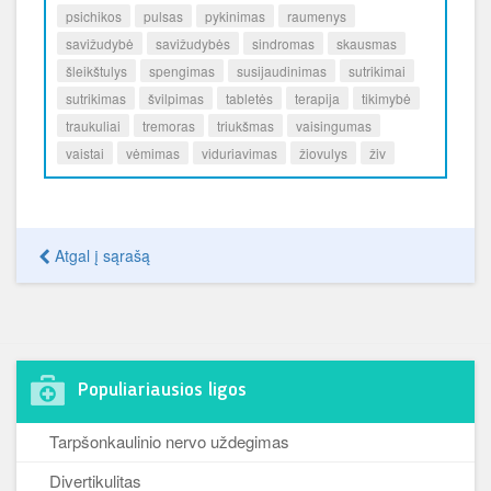
psichikos
pulsas
pykinimas
raumenys
savižudybė
savižudybės
sindromas
skausmas
šleikštulys
spengimas
susijaudinimas
sutrikimai
sutrikimas
švilpimas
tabletės
terapija
tikimybė
traukuliai
tremoras
triukšmas
vaisingumas
vaistai
vėmimas
viduriavimas
žiovulys
živ
Atgal į sąrašą
Populiariausios ligos
Tarpšonkaulinio nervo uždegimas
Divertikulitas