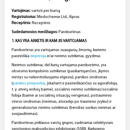
Vartojimas:
vartoti per burną
Registratorius:
Medochemie Ltd., Kipras
Receptinis:
Receptinis
Sudedamosios medžiagos:
Paroksetinas
1. KAS YRA ARKETIS IR KAM JIS VARTOJAMAS
Paroksetinas yra vartojamas suaugusių žmonių, kuriems
pasireiškia
depresija
ir/ar nerimo sutrikimai, gyydmui.
Nerimos sutrikimai, dėl kurių vartojama paroksetimo, yra
obsesinis kompulsinis sutrikimas (pasikartojančios, įkyrios
mintys su nekontroliuojamu elgesiu), panikos sindromas
(
panikos priepuoliai
, įskaitant ir pasireiškiančius su agorafobija,
t. y. atvirų erdvių baime), socialinis nerimo sutrikimas/socialinė
fobija (baimė ar socialinių situacijų vengimas), potrauminio
streso sindromas (nerimas, atsiradęs po trauminio įvykio) ir
generalizuotas nerimo sutrikimas (bendras sunkus nerimas ar
susijaudinimas).
Paroksetinas priklauso vaistų grupei, vadinamai selektyviais
serotonino reabsorbcijos inhibitoriais (SSRI). Kiekvieno