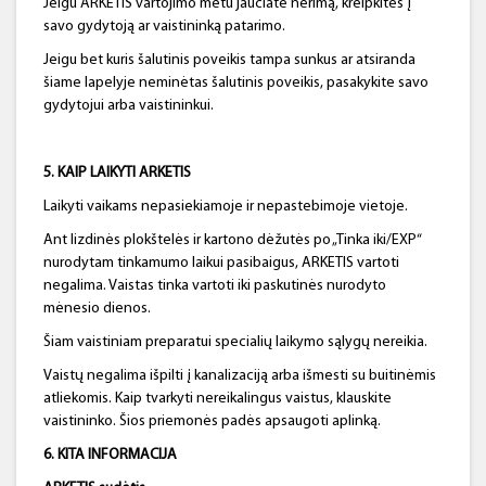
Jeigu ARKETIS vartojimo metu jaučiate nerimą, kreipkitės į
savo gydytoją ar vaistininką patarimo.
Jeigu bet kuris šalutinis poveikis tampa sunkus ar atsiranda
šiame lapelyje neminėtas šalutinis poveikis, pasakykite savo
gydytojui arba vaistininkui.
5. KAIP LAIKYTI ARKETIS
Laikyti vaikams nepasiekiamoje ir nepastebimoje vietoje.
Ant lizdinės plokštelės ir kartono dėžutės po „Tinka iki/EXP“
nurodytam tinkamumo laikui pasibaigus, ARKETIS vartoti
negalima. Vaistas tinka vartoti iki paskutinės nurodyto
mėnesio dienos.
Šiam vaistiniam preparatui specialių laikymo sąlygų nereikia.
Vaistų negalima išpilti į kanalizaciją arba išmesti su buitinėmis
atliekomis. Kaip tvarkyti nereikalingus vaistus, klauskite
vaistininko. Šios priemonės padės apsaugoti aplinką.
6. KITA INFORMACIJA