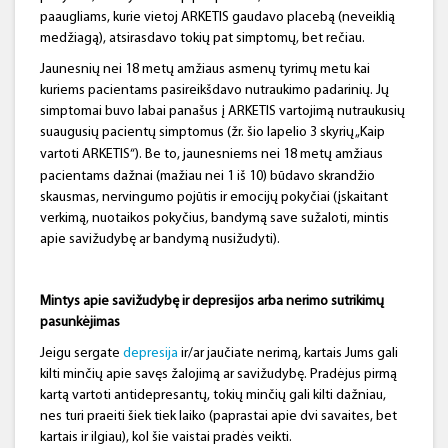
paaugliams, kurie vietoj ARKETIS gaudavo placebą (neveiklią
medžiagą), atsirasdavo tokių pat simptomų, bet rečiau.
Jaunesnių nei 18 metų amžiaus asmenų tyrimų metu kai
kuriems pacientams pasireikšdavo nutraukimo padarinių. Jų
simptomai buvo labai panašus į ARKETIS vartojimą nutraukusių
suaugusių pacientų simptomus (žr. šio lapelio 3 skyrių „Kaip
vartoti
ARKETIS“). Be to, jaunesniems nei 18 metų amžiaus
pacientams dažnai (mažiau nei 1 iš 10) būdavo skrandžio
skausmas, nervingumo pojūtis ir emocijų pokyčiai (įskaitant
verkimą, nuotaikos pokyčius, bandymą save sužaloti, mintis
apie savižudybę ar bandymą nusižudyti).
Mintys apie savižudybę ir depresijos arba nerimo sutrikimų
pasunkėjimas
Jeigu sergate
depresija
ir/ar jaučiate nerimą, kartais Jums gali
kilti minčių apie savęs žalojimą ar savižudybę. Pradėjus pirmą
kartą vartoti antidepresantų, tokių minčių gali kilti dažniau,
nes turi praeiti šiek tiek laiko (paprastai apie dvi savaites, bet
kartais ir ilgiau), kol šie vaistai pradės veikti.