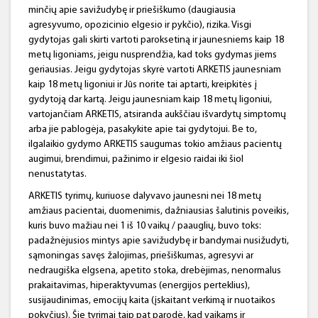
minčių apie savižudybę ir priešiškumo (daugiausia
agresyvumo, opozicinio elgesio ir pykčio), rizika. Visgi
gydytojas gali skirti vartoti paroksetiną ir jaunesniems kaip 18
metų ligoniams, jeigu nusprendžia, kad toks gydymas jiems
geriausias. Jeigu gydytojas skyrė vartoti ARKETIS jaunesniam
kaip 18 metų ligoniui ir Jūs norite tai aptarti, kreipkitės į
gydytoją dar kartą. Jeigu jaunesniam kaip 18 metų ligoniui,
vartojančiam ARKETIS, atsiranda aukščiau išvardytų simptomų
arba jie pablogėja, pasakykite apie tai gydytojui. Be to,
ilgalaikio gydymo ARKETIS saugumas tokio amžiaus pacientų
augimui, brendimui, pažinimo ir elgesio raidai iki šiol
nenustatytas.
ARKETIS tyrimų, kuriuose dalyvavo jaunesni nei 18 metų
amžiaus pacientai, duomenimis, dažniausias šalutinis poveikis,
kuris buvo mažiau nei 1 iš 10 vaikų / paauglių, buvo toks:
padažnėjusios mintys apie savižudybę ir bandymai nusižudyti,
sąmoningas savęs žalojimas, priešiškumas, agresyvi ar
nedraugiška elgsena, apetito stoka, drebėjimas, nenormalus
prakaitavimas, hiperaktyvumas (energijos perteklius),
susijaudinimas, emocijų kaita (įskaitant verkimą ir nuotaikos
pokyčius). Šie tyrimai taip pat parodė, kad vaikams ir