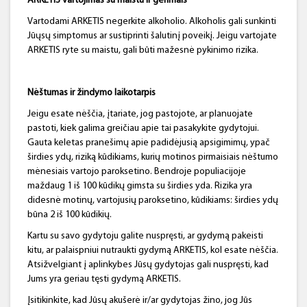
ARKETIS vartojimas su maistu ir gėrimais
Vartodami ARKETIS negerkite alkoholio. Alkoholis gali sunkinti
Jūųsų simptomus ar sustiprinti šalutinį poveikį. Jeigu vartojate
ARKETIS ryte su maistu, gali būti mažesnė pykinimo rizika.
Nėštumas ir žindymo laikotarpis
Jeigu esate nėščia, įtariate, jog pastojote, ar planuojate
pastoti, kiek galima greičiau apie tai pasakykite gydytojui.
Gauta keletas pranešimų apie padidėjusią apsigimimų, ypač
širdies ydų, riziką kūdikiams, kurių motinos pirmaisiais nėštumo
mėnesiais vartojo paroksetino. Bendroje populiacijoje
maždaug 1 iš 100 kūdikų gimsta su širdies yda. Rizika yra
didesnė motinų, vartojusių paroksetino, kūdikiams: širdies ydų
būna 2 iš 100 kūdikių.
Kartu su savo gydytoju galite nuspręsti, ar gydymą pakeisti
kitu, ar palaispniui nutraukti gydymą ARKETIS, kol esate nėščia.
Atsižvelgiant į aplinkybes Jūsų gydytojas gali nuspręsti, kad
Jums yra geriau tęsti gydymą ARKETIS.
Įsitikinkite, kad Jūsų akušerė ir/ar gydytojas žino, jog Jūs