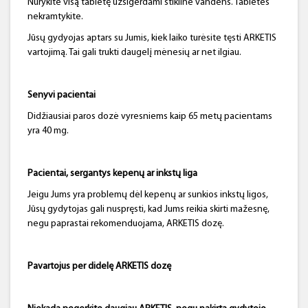
Nurykite visą tabletę užsigerdami stikline vandens. Tabletės
nekramtykite.
Jūsų gydyojas aptars su Jumis, kiek laiko turėsite tęsti ARKETIS
vartojimą. Tai gali trukti daugelį mėnesių ar net ilgiau.
Senyvi pacientai
Didžiausiai paros dozė vyresniems kaip 65 metų pacientams
yra 40 mg.
Pacientai, sergantys kepenų ar inkstų liga
Jeigu Jums yra problemų dėl kepenų ar sunkios inkstų ligos,
Jūsų gydytojas gali nuspręsti, kad Jums reikia skirti mažesnę,
negu paprastai rekomenduojama, ARKETIS dozę.
Pavartojus per didelę ARKETIS dozę