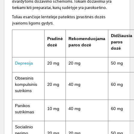
išvardytoms dozavimo schemoms. Tokiam dozavimui yra
tiekiami kiti preparatai, kurių sudėtyje yra paroksetino.
Toliau esančioje lentelėje pateiktos įprastinės dozės
įvairioms ligoms gydyti.
Didžiausia
Pradinė
Rekomenduojama
paros
dozė
paros dozė
dozė
Depresija
20 mg
20 mg
50 mg
Obsesinis
kompulsinis
20 mg
40 mg
60 mg
sutrikims
Panikos
10 mg
40 mg
60 mg
sutrikimas
Socialinio
nerimo
20 mg
20 mg
50 mg