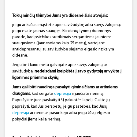
Tokių minčių tikimybė Jums yra didesnė šiais atvejais:
jeigu anksčiau mąstėte apie savižudybę arba savęs žalojimą;
jeigu esate jaunas suaugęs. Klinikinių tyrimų duomenys
parodė, kad psichikos sutrikimais sergantiems jauniems
suaugusiems (jaunesniems kaip 25 metų), vartojant
antidepresantų, su savižudybe siejamo elgesio rizika yra
didesnė.
Jeigu bet kurio metu galvojate apie savęs žalojimą ar
savižudybę,
nedelsdami kreipkitės į savo gydytoją ar vykite į
ligoninės priėmimo skyrių
.
Jums gali būti naudinga pasakyti giminaičiams ar artimiems
draugams
, kad sergate
depresija
ir jaučiate nerimą.
Paprašykite juos paskaityti šį pakuotės lapelį. Galite jų
paprašyti, kad Jus perspėtų, jeigu pastebės, kad Jūsų
depresija
ar nerimas pasunkėjo arba jeigu Jūsų elgesio
pokyčiai jiems kelia nerimą.