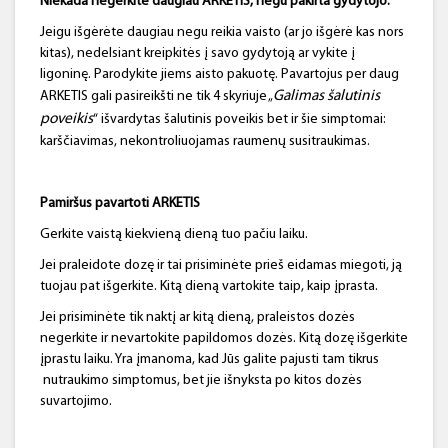
Niekada negerkite daugiau ARKETIS, negu pakirta gydytojo.
Jeigu išgėrėte daugiau negu reikia vaisto (ar jo išgėrė kas nors
kitas), nedelsiant kreipkitės į savo gydytoją ar vykite į
ligoninę. Parodykite jiems aisto pakuotę. Pavartojus per daug
Galimas šalutinis
ARKETIS gali pasireikšti ne tik 4 skyriuje „
poveikis
“ išvardytas šalutinis poveikis bet ir šie simptomai:
karščiavimas, nekontroliuojamas raumenų susitraukimas.
Pamiršus pavartoti ARKETIS
Gerkite vaistą kiekvieną dieną tuo pačiu laiku.
Jei praleidote dozę ir tai prisiminėte prieš eidamas miegoti, ją
tuojau pat išgerkite. Kitą dieną vartokite taip, kaip įprasta.
Jei prisiminėte tik naktį ar kitą dieną, praleistos dozės
negerkite ir nevartokite papildomos dozės. Kitą dozę išgerkite
įprastu laiku. Yra įmanoma, kad Jūs galite pajusti tam tikrus
nutraukimo simptomus, bet jie išnyksta po kitos dozės
suvartojimo.