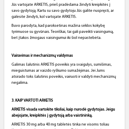
Jūs vartojate ARKETIS, prieš pradėdama žindyti kreipkitės į
savo gydytoją. Kartu su savo gydytoju Jūs galite nuspręsti, ar
galėsite žindyti, kol vartojate ARKETIS.
Buvo parodyta, kad paroksetinas mažina sėklos kokybę
tyrimuose su gyvūnais. Teoriškai, tai gali paveikti vaisingumą,
bet įtakos žmogaus vaisingumui iki šiol nepastebėta.
Vairavimas ir mechanizmų valdymas
Galimas šalutinis ARKETIS poveikis yra svaigulys, sumišimas,
mieguistumas ar vaizdo ryškumo sumažėjimas. Jei Jums
atsirado toks šalutinis poveikis, vairuoti ir valdyti mechanizmų
negalima.
3. KAIP VARTOTI ARKETIS
ARKETIS visada vartokite tiksliai, kaip nurodė gydytojas. Jeigu
abejojate, kreipkitės į gydytoją arba vaistininką.
ARKETIS 30 mg arba 40 mg tabletės tinka ne visoms toliau