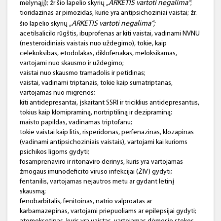
„ARKETIS vartoti negalima“
mėlynąjį); žr šio lapelio skyrių
;
tioridazinas ar pimozidas, kurie yra antipsichoziniai vaistai; žr.
„ARKETIS vartoti negalima“;
šio lapelio skyrių
acetilsalicilo rūgštis, ibuprofenas ar kiti vaistai, vadinami NVNU
(nesteroidiniais vaistais nuo uždegimo), tokie, kaip
celekoksibas, etodolakas, diklofenakas, meloksikamas,
vartojami nuo skausmo ir uždegimo;
vaistai nuo skausmo tramadolis ir petidinas;
vaistai, vadinami triptanais, tokie kaip sumatriptanas,
vartojamas nuo migrenos;
kiti antidepresantai, įskaitant SSRI ir triciklius antidepresantus,
tokius kaip klomipraminą, nortriptiliną ir dezipraminą;
maisto papildas, vadinamas triptofanu;
tokie vaistai kaip litis, risperidonas, perfenazinas, klozapinas
(vadinami antipsichoziniais vaistais), vartojami kai kurioms
psichikos ligoms gydyti;
fosamprenaviro ir ritonaviro derinys, kuris yra vartojamas
žmogaus imunodeficito viruso infekcijai (ŽIV) gydyti;
fentanilis, vartojamas nejautros metu ar gydant lėtinį
skausmą;
fenobarbitalis, fenitoinas, natrio valproatas ar
karbamazepinas, vartojami priepuoliams ar epilepsijai gydyti;