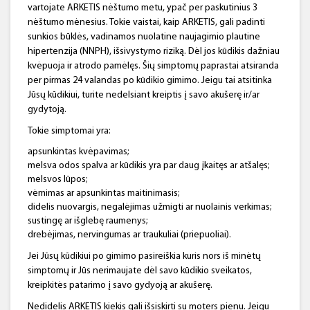
vartojate ARKETIS nėštumo metu, ypač per paskutinius 3
nėštumo mėnesius. Tokie vaistai, kaip ARKETIS, gali padinti
sunkios būklės, vadinamos nuolatine naujagimio plautine
hipertenzija (NNPH), išsivystymo riziką.
Dėl jos kūdikis dažniau
kvėpuoja ir atrodo pamėlęs. Šių simptomų paprastai atsiranda
per pirmas 24 valandas po kūdikio gimimo. Jeigu tai atsitinka
Jūsų kūdikiui, turite nedelsiant kreiptis į savo akušerę ir/ar
gydytoją.
Tokie simptomai yra:
apsunkintas kvėpavimas;
melsva odos spalva ar kūdikis yra par daug įkaitęs ar atšalęs;
melsvos lūpos;
vėmimas ar apsunkintas maitinimasis;
didelis nuovargis, negalėjimas užmigti ar nuolainis verkimas;
sustingę ar išglebę raumenys;
drebėjimas, nervingumas ar traukuliai (priepuoliai).
Jei Jūsų kūdikiui po gimimo pasireiškia kuris nors iš minėtų
simptomų ir Jūs nerimaujate dėl savo kūdikio sveikatos,
kreipkitės patarimo į savo gydyoją ar akušerę.
Nedidelis ARKETIS kiekis gali išsiskirti su moters pienu. Jeigu