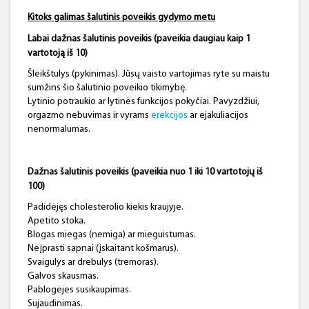
Kitoks galimas šalutinis poveikis gydymo metu
Labai dažnas šalutinis poveikis (paveikia daugiau kaip 1
vartotoją iš 10)
Šleikštulys (pykinimas). Jūsų vaisto vartojimas ryte su maistu
sumžins šio šalutinio poveikio tikimybę.
Lytinio potraukio ar lytinės funkcijos pokyčiai. Pavyzdžiui,
orgazmo nebuvimas ir vyrams
erekcijos
ar ejakuliacijos
nenormalumas.
Dažnas šalutinis poveikis (paveikia nuo 1 iki 10 vartotojų iš
100)
Padidėjęs cholesterolio kiekis kraujyje.
Apetito stoka.
Blogas miegas (nemiga) ar mieguistumas.
Neįprasti sapnai (įskaitant košmarus).
Svaigulys ar drebulys (tremoras).
Galvos skausmas.
Pablogėjes susikaupimas.
Sujaudinimas.