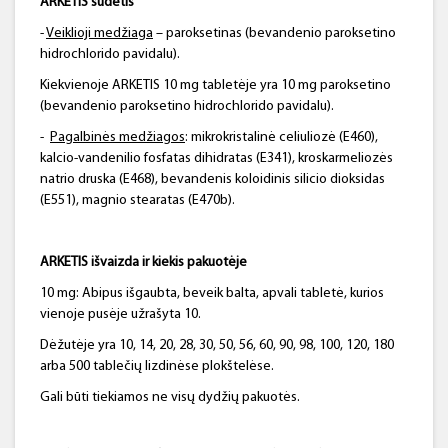
ARKETIS sudėtis
-
Veiklioji medžiaga
– paroksetinas (bevandenio paroksetino
hidrochlorido pavidalu).
Kiekvienoje ARKETIS 10 mg tabletėje yra 10 mg paroksetino
(bevandenio paroksetino hidrochlorido pavidalu).
-
Pagalbinės medžiagos
: mikrokristalinė celiuliozė (E460),
kalcio-vandenilio fosfatas dihidratas (E341), kroskarmeliozės
natrio druska (E468), bevandenis koloidinis silicio dioksidas
(E551), magnio stearatas (E470b).
ARKETIS išvaizda ir kiekis pakuotėje
10 mg: Abipus išgaubta, beveik balta, apvali tabletė, kurios
vienoje pusėje užrašyta 10.
Dėžutėje yra 10, 14, 20, 28, 30, 50, 56, 60, 90, 98, 100, 120, 180
arba 500 tablečių lizdinėse plokštelėse.
Gali būti tiekiamos ne visų dydžių pakuotės.