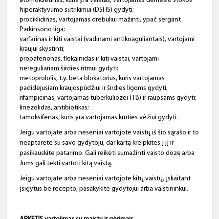
atomoksetinas, kuris yra vaistas, vartojamas dėmesio stokos
hiperaktyvumo sutrikimui (DSHS) gydyti;
prociklidinas, vartojamas drebuliui mažinti, ypač sergant
Parkinsono liga;
varfarinas ir kiti vaistai (vadinami antikoaguliantais), vartojami
kraujui skystinti;
propafenonas, flekainidas ir kiti vaistai, vartojami
nereguliariam širdies ritmui gydyti;
metoprololis, t.y. beta blokatorius, kuris vartojamas
padidėjusiam kraujospūdžiui ir širdies ligoms gydyti;
rifampicinas, vartojamas tuberkuliozei (TB) ir raupsams gydyti;
linezolidas, antibiotikas;
tamoksifenas, kuris yra vartojamas krūties vėžiui gydyti.
Jeigu vartojate arba neseniai vartojote vaistų iš šio sąrašo ir to
neaptarėte su savo gydytoju, dar kartą kreipkitės į jį ir
pasikauskite patarimo. Gali reikėti sumažinti vaisto dozę arba
Jums gali tekti vartoti kitą vaistą.
Jeigu vartojate arba neseniai vartojote kitų vaistų, įskaitant
įsigytus be recepto, pasakykite gydytojui arba vaistininkui.