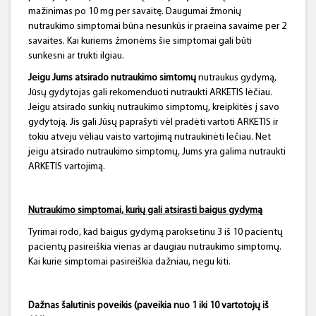
mažinimas po 10 mg per savaitę. Daugumai žmonių
nutraukimo simptomai būna nesunkūs ir praeina savaime per 2
savaites. Kai kuriems žmonėms šie simptomai gali būti
sunkesni ar trukti ilgiau.
Jeigu Jums atsirado nutraukimo simtomų
nutraukus gydymą,
Jūsų gydytojas gali rekomenduoti nutraukti ARKETIS lėčiau.
Jeigu atsirado sunkių nutraukimo simptomų, kreipkitės į savo
gydytoją. Jis gali Jūsų paprašyti vėl pradėti vartoti ARKETIS ir
tokiu atveju vėliau vaisto vartojimą nutraukinėti lėčiau. Net
jeigu atsirado nutraukimo simptomų, Jums yra galima nutraukti
ARKETIS vartojimą.
Nutraukimo simptomai, kurių gali atsirasti baigus gydymą
Tyrimai rodo, kad baigus gydymą paroksetinu 3 iš 10 pacientų
pacientų pasireiškia vienas ar daugiau nutraukimo simptomų.
Kai kurie simptomai pasireiškia dažniau, negu kiti.
Dažnas šalutinis poveikis (paveikia nuo 1 iki 10 vartotojų iš