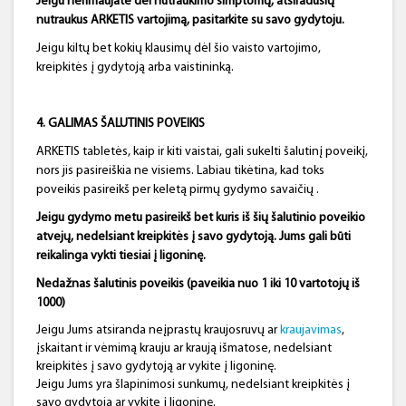
Jeigu nerimaujate dėl nutraukimo simptomų, atsiradusių
nutraukus ARKETIS vartojimą, pasitarkite su savo gydytoju.
Jeigu kiltų bet kokių klausimų dėl šio vaisto vartojimo,
kreipkitės į gydytoją arba vaistininką.
4. GALIMAS ŠALUTINIS POVEIKIS
ARKETIS tabletės, kaip ir kiti vaistai, gali sukelti šalutinį poveikį,
nors jis pasireiškia ne visiems. Labiau tikėtina, kad toks
poveikis pasireikš per keletą pirmų gydymo savaičių .
Jeigu gydymo metu pasireikš bet kuris iš šių šalutinio poveikio
atvejų, nedelsiant kreipkitės į savo gydytoją. Jums gali būti
reikalinga vykti tiesiai į ligoninę.
Nedažnas šalutinis poveikis (paveikia nuo 1 iki 10 vartotojų iš
1000)
Jeigu Jums atsiranda neįprastų kraujosruvų ar
kraujavimas
,
įskaitant ir vėmimą krauju ar kraują išmatose, nedelsiant
kreipkitės į savo gydytoją ar vykite į ligoninę.
Jeigu Jums yra šlapinimosi sunkumų, nedelsiant kreipkitės į
savo gydytoją ar vykite į ligoninę.