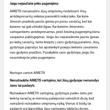
Jaigu nejaučiate jokio pagerėjimo
ARKETIS nesumažins Jūsų simptomų nedelsiant. Visų
antidepresantų vekimui pasireikšti reikia laiko. Kai kurie
žmonės pradeda jaustis geriau po poros savaičių, bet kai
kuriems tai gali užtrukti ilgiau. Kai kuriems žmonėms,
vartojantiems antidepresantus, prieš būsimą pagerėjimą būna
savijautos pablogėjimas. Jeigu Jūs neparadėsite jaustis geriau
po kelių savaičių, turite kreiptis į savo gydytoją patarimo. Jūsų
gydytojas paprašys Jus apsilankyti praėjus kelioms savaitėms
nuo gydymo pradžios. Pasakykite savo gydytojui, jeigu Jūs
neastebėjote jokio pagerėjimo.
Nustojus vartoti ARKETIS
Nenutraukite ARKETIS vartojimo, kol Jūsų gydyojas nenurodys
Jums tai padaryti.
Nutraukiant ARKETIS vartojimą,
gydytojas padės Jums per
keletą savaičių ar mėnesių palaipsniui sumažinti dozę, kad
sumažinti nutraukimo simptomų riziką. Vienas iš būdų tai
padaryti yra laipsniškas Jūsų vartojamų tablečių dozės