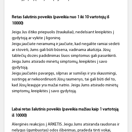
Retas šalutinis poveikis (paveikia nuo 1 iki 10 vartotojų iš
10
0
00)
Jeigu Jus ištiko priepuolis (traukuliai), nedelsiant kreipkitės į
gydytoją ar vykite į ligoninę.
Jeigu jaučiate neramumą ir jaučiate, kad negalite ramiai sėdėti
ar stovėti, Jums gali būti būsena, vadinama akatizija. Jūsų
tablečių dozės padidinimas šiuos simptomus gali pasunkinti.
Jeigu Jums atsirado minėtų simptomų, kreipkitės į savo
gydytoją.
Jeigu jaučiatės pavargęs, silpnas ar sumišęs ir yra skausmingi,
sustingę ar nekoordinuoti Jūsų raumenys, tai gali būti dėl to,
kad Jūsų kraujyje yra mažai natrio. Jeigu Jums atsirado minėtų
simptomų, kreipkitės į savo gydytoją.
Labai retas šalutinis poveikis (paveikia mažiau kaip 1 vartotoją
iš 10000)
Alerginės reakcijos į ARKETIS. Jeigu Jums atsiranda raudonas ir
nelygus (gumbuotas) odos išbėrimas, pradeda tinti vokai,