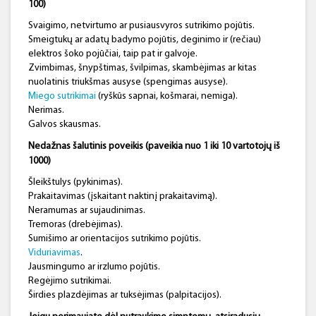
100)
Svaigimo, netvirtumo ar pusiausvyros sutrikimo pojūtis.
Smeigtukų ar adatų badymo pojūtis, deginimo ir (rečiau)
elektros šoko pojūčiai, taip pat ir galvoje.
Zvimbimas, šnypštimas, švilpimas, skambėjimas ar kitas
nuolatinis triukšmas ausyse (spengimas ausyse).
Miego sutrikimai
(ryškūs sapnai, košmarai, nemiga).
Nerimas.
Galvos skausmas.
Nedažnas šalutinis poveikis (paveikia nuo 1 iki 10 vartotojų iš
1000)
Šleikštulys (pykinimas).
Prakaitavimas (įskaitant naktinį prakaitavimą).
Neramumas ar sujaudinimas.
Tremoras (drebėjimas).
Sumišimo ar orientacijos sutrikimo pojūtis.
Viduriavimas
.
Jausmingumo ar irzlumo pojūtis.
Regėjimo sutrikimai.
Širdies plazdėjimas ar tuksėjimas (palpitacijos).