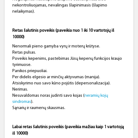
nekontroliuojamas, nevalingas šlapinimasis (šlapimo
nelaikymas).
Retas šalutinis poveikis (paveikia nuo 1 iki 10 vartotojų iš
10
0
00)
Nenormali pieno gamyba vyrų ir moterų krūtyse.
Retas pulsas.
Poveikis kepenims, pastebimas Jūsų kepenų funkcijos kraujo
tyrimuose.
Panikos priepuoliai.
Per didelis elgesio ar minčių aktyvumas (manija).
Atsiskyrimo nuo savo kūno pojūtis (depersonalizacija).
Nerimas.
Nesuvaldomas noras judinti savo kojas (
neramių kojų
sindromas
).
Sąnarių ir raumenų skausmas.
Labai retas šalutinis poveikis (paveikia mažiau kaip 1 vartotoją
iš 10000)