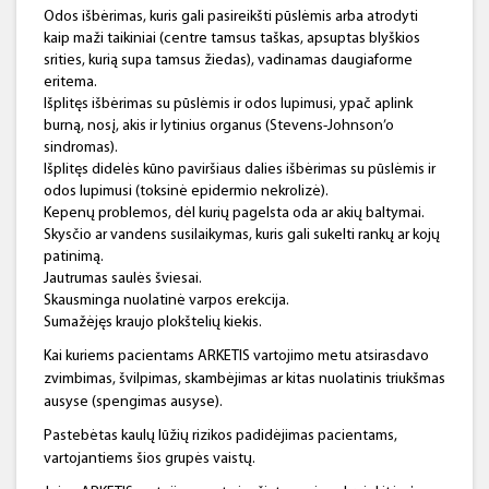
Odos išbėrimas, kuris gali pasireikšti pūslėmis arba atrodyti
kaip maži taikiniai (centre tamsus taškas, apsuptas blyškios
srities, kurią supa tamsus žiedas), vadinamas daugiaforme
eritema.
Išplitęs išbėrimas su pūslėmis ir odos lupimusi, ypač aplink
burną, nosį, akis ir lytinius organus (Stevens-Johnson’o
sindromas).
Išplitęs didelės kūno paviršiaus dalies išbėrimas su pūslėmis ir
odos lupimusi (toksinė epidermio nekrolizė).
Kepenų problemos, dėl kurių pagelsta oda ar akių baltymai.
Skysčio ar vandens susilaikymas, kuris gali sukelti rankų ar kojų
patinimą.
Jautrumas saulės šviesai.
Skausminga nuolatinė varpos erekcija.
Sumažėjęs kraujo plokštelių kiekis.
Kai kuriems pacientams ARKETIS vartojimo metu atsirasdavo
zvimbimas, švilpimas, skambėjimas ar kitas nuolatinis triukšmas
ausyse (spengimas ausyse).
Pastebėtas kaulų lūžių rizikos padidėjimas pacientams,
vartojantiems šios grupės vaistų.