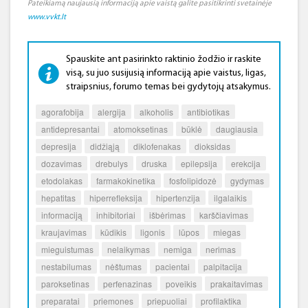
Pateikiamą naujausią informaciją apie vaistą galite pasitikrinti svetainėje
www.vvkt.lt
Spauskite ant pasirinkto raktinio žodžio ir raskite
visą, su juo susijusią informaciją apie vaistus, ligas,
straipsnius, forumo temas bei gydytojų atsakymus.
agorafobija
alergija
alkoholis
antibiotikas
antidepresantai
atomoksetinas
būklė
daugiausia
depresija
didžiąją
diklofenakas
dioksidas
dozavimas
drebulys
druska
epilepsija
erekcija
etodolakas
farmakokinetika
fosfolipidozė
gydymas
hepatitas
hiperrefleksija
hipertenzija
ilgalaikis
informaciją
inhibitoriai
išbėrimas
karščiavimas
kraujavimas
kūdikis
ligonis
lūpos
miegas
mieguistumas
nelaikymas
nemiga
nerimas
nestabilumas
nėštumas
pacientai
palpitacija
paroksetinas
perfenazinas
poveikis
prakaitavimas
preparatai
priemones
priepuoliai
profilaktika