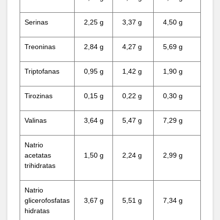
Serinas
2,25 g
3,37 g
4,50 g
Treoninas
2,84 g
4,27 g
5,69 g
Triptofanas
0,95 g
1,42 g
1,90 g
Tirozinas
0,15 g
0,22 g
0,30 g
Valinas
3,64 g
5,47 g
7,29 g
Natrio
acetatas
1,50 g
2,24 g
2,99 g
trihidratas
Natrio
glicerofosfatas
3,67 g
5,51 g
7,34 g
hidratas