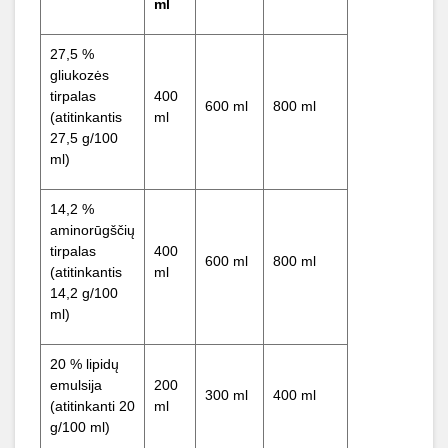
ml
27,5 %
gliukozės
tirpalas
400
600 ml
800 ml
(atitinkantis
ml
27,5 g/100
ml)
14,2 %
aminorūgščių
tirpalas
400
600 ml
800 ml
(atitinkantis
ml
14,2 g/100
ml)
20 % lipidų
emulsija
200
300 ml
400 ml
(atitinkanti 20
ml
g/100 ml)