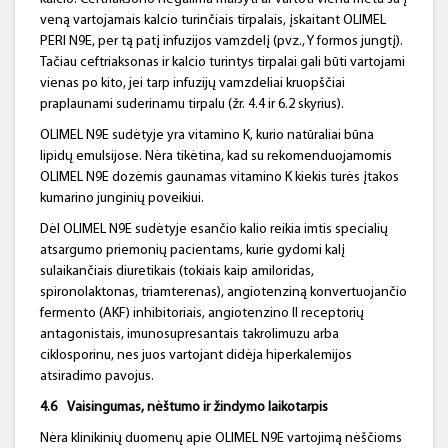
veną vartojamais kalcio turinčiais tirpalais, įskaitant OLIMEL
PERI N9E, per tą patį infuzijos vamzdelį (pvz., Y formos jungtį).
Tačiau ceftriaksonas ir kalcio turintys tirpalai gali būti vartojami
vienas po kito, jei tarp infuzijų vamzdeliai kruopščiai
praplaunami suderinamu tirpalu (žr. 4.4 ir 6.2 skyrius).
OLIMEL N9E sudėtyje yra vitamino K, kurio natūraliai būna
lipidų emulsijose. Nėra tikėtina, kad su rekomenduojamomis
OLIMEL N9E dozėmis gaunamas vitamino K kiekis turės įtakos
kumarino junginių poveikiui.
Dėl OLIMEL N9E sudėtyje esančio kalio reikia imtis specialių
atsargumo priemonių pacientams, kurie gydomi kalį
sulaikančiais diuretikais (tokiais kaip amiloridas,
spironolaktonas, triamterenas), angiotenziną konvertuojančio
fermento (AKF) inhibitoriais, angiotenzino II receptorių
antagonistais, imunosupresantais takrolimuzu arba
ciklosporinu, nes juos vartojant didėja hiperkalemijos
atsiradimo pavojus.
4.6
Vaisingumas, nėštumo ir žindymo laikotarpis
Nėra klinikinių duomenų apie OLIMEL N9E vartojimą nėščioms