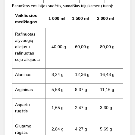
Paruoštos emulsijos sudėtis, sumaišius trijų kamerų turinį:
Veikliosios
1 000 ml
1 500 ml
2 000 ml
medžiagos
Rafinuotas
alyvuogių
aliejus +
40,00 g
60,00 g
80,00 g
rafinuotas
sojų aliejus a
Alaninas
8,24 g
12,36 g
16,48 g
Argininas
5,58 g
8,37 g
11,16 g
Asparto
1,65 g
2,47 g
3,30 g
rūgštis
Glutamo
2,84 g
4,27 g
5,69 g
rūgštis