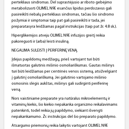
pertekliaus sindromas. Dėl suprastėjusio ar riboto gebėjimo
metabolizuoti OLIMEL N9E esančius lipidus perdozavus gali
pasireikšti riebalų pertekliaus sindromas, tačiau šio sindromo
požymiai ir simptomai taip pat gali pasireikšti ir tada, jei
preparatasyra leidžiamas pagal instrukcijas (taip pat žr. 4.8 sk.).
Hiperglikemijos atveju OLIMEL N9E infuzijos greitį reikia
pakoreguoti ir (arba) leisti insuliną.
NEGALIMA SULEISTI Į PERIFERINĘ VENĄ.
Įdėjus papildomų medžiagų, prieš vartojant turi būti
išmatuotas galutinis mišinio osmoliariškumas. Gautas mišinys
turi būti leidžiamas per centrinės venos sistemą, atsižvelgiant
į galutinį osmoliariškumą. Jei galutinio vartojamo mišinio
osmosinis slėgis aukštas, mišinys gali sudirginti periferinę
veną.
Nors vaistiniame preparate yra natūralus mikroelementų ir
vitaminų kiekis, šio kiekio nepakanka organizmo reikalavimams
patenkinti, todėl reikia jų papildymo, siekiant išvengti
nepakankamumo. Žr. instrukcijas dėl šio preparato papildymo.
Atsargumo priemonių reikia laikytis vartojant OLIMEL N9E