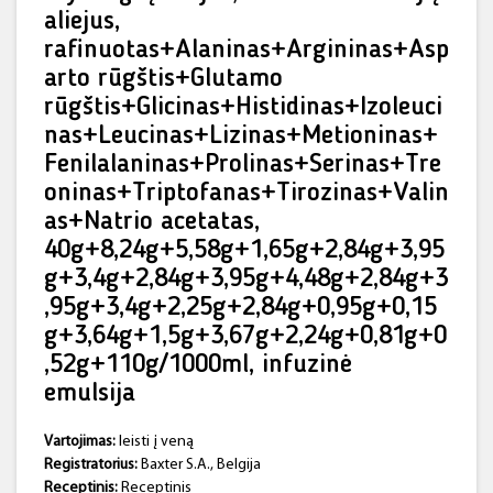
aliejus,
rafinuotas+Alaninas+Argininas+Asp
arto rūgštis+Glutamo
rūgštis+Glicinas+Histidinas+Izoleuci
nas+Leucinas+Lizinas+Metioninas+
Fenilalaninas+Prolinas+Serinas+Tre
oninas+Triptofanas+Tirozinas+Valin
as+Natrio acetatas,
40g+8,24g+5,58g+1,65g+2,84g+3,95
g+3,4g+2,84g+3,95g+4,48g+2,84g+3
,95g+3,4g+2,25g+2,84g+0,95g+0,15
g+3,64g+1,5g+3,67g+2,24g+0,81g+0
,52g+110g/1000ml, infuzinė
emulsija
Vartojimas:
leisti į veną
Registratorius:
Baxter S.A., Belgija
Receptinis:
Receptinis