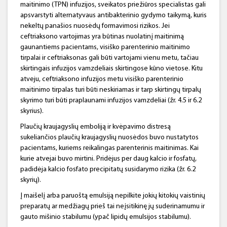
maitinimo (TPN) infuzijos, sveikatos priežiūros specialistas gali
apsvarstyti alternatyvaus antibakterinio gydymo taikymą, kuris
nekeltų panašios nuosėdų formavimosi rizikos. Jei
ceftriaksono vartojimas yra būtinas nuolatinį maitinimą
gaunantiems pacientams, visiško parenterinio maitinimo
tirpalai ir ceftriaksonas gali būti vartojami vienu metu, tačiau
skirtingais infuzijos vamzdeliais skirtingose kūno vietose. Kitu
atveju, ceftriaksono infuzijos metu visiško parenterinio
maitinimo tirpalas turi būti neskiriamas ir tarp skirtingų tirpalų
skyrimo turi būti praplaunami infuzijos vamzdeliai (žr. 4.5 ir 6.2
skyrius).
Plaučių kraujagyslių emboliją ir kvėpavimo distresą
sukeliančios plaučių kraujagyslių nuosėdos buvo nustatytos
pacientams, kuriems reikalingas parenterinis maitinimas. Kai
kurie atvejai buvo mirtini. Pridėjus per daug kalcio ir fosfatų,
padidėja kalcio fosfato precipitatų susidarymo rizika (žr. 6.2
skyrių).
Į maišelį arba paruoštą emulsiją nepilkite jokių kitokių vaistinių
preparatų ar medžiagų prieš tai neįsitikinę jų suderinamumu ir
gauto mišinio stabilumu (ypač lipidų emulsijos stabilumu).