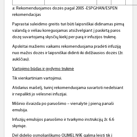
a: Rekomenduojamos dozės pagal 2005 -ESPGHAN/ESPEN
rekomendacijas
Paprastai suleidimo greitis turi būti laipsniškai didinamas pirmą
valandą o vėliau koreguojamas atsižvelgiant į paskirtą paros
dozę suvartojamą skysčių kiekį per parą ir infuzijos trukmę.
Apskritai mažiems vaikams rekomenduojama pradėti infuziją
nuo mažos dozės ir laipsniškai didinti iki didžiausios dozės (žr.
aukščiau).
Vartojimo būdas ir gydymo trukmė
Tik vienkartiniam vartojimui.
Atidarius maišelį, turinį rekomenduojama suvartoti nedelsiant
ir nepalikti jo vėlesnei infuzijai.
Mišinio išvaizda po paruošimo – vienalytė į pieną panaši
emulsija.
Infuzijų emulsijos paruošimo ir tvarkymo instrukcijų žr. 6.6
skyriuje.
Dėl didelio osmoliariškumo OLIMEL N9E galima leisti tik į