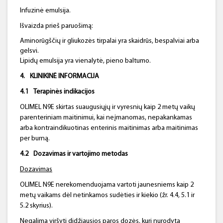
Infuzinė emulsija.
Išvaizda prieš paruošimą:
Aminorūgščių ir gliukozės tirpalai yra skaidrūs, bespalviai arba
gelsvi.
Lipidų emulsija yra vienalytė, pieno baltumo.
4.
KLINIKINĖ INFORMACIJA
4.1
Terapinės indikacijos
OLIMEL N9E skirtas suaugusiųjų ir vyresnių kaip 2 metų vaikų
parenteriniam maitinimui, kai neįmanomas, nepakankamas
arba kontraindikuotinas enterinis maitinimas arba maitinimas
per burną.
4.2
Dozavimas ir vartojimo metodas
Dozavimas
OLIMEL N9E nerekomenduojama vartoti jaunesniems kaip 2
metų vaikams dėl netinkamos sudėties ir kiekio (žr. 4.4, 5.1 ir
5.2 skyrius).
Negalima viršyti didžiausios paros dozės, kuri nurodyta