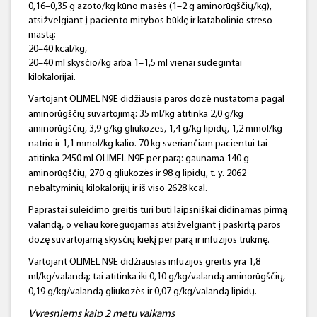
0,16–0,35 g azoto/kg kūno masės (1–2 g aminorūgščių/kg),
atsižvelgiant į paciento mitybos būklę ir katabolinio streso
mastą;
20–40 kcal/kg,
20–40 ml skysčio/kg arba 1–1,5 ml vienai sudegintai
kilokalorijai.
Vartojant OLIMEL N9E didžiausia paros dozė nustatoma pagal
aminorūgščių suvartojimą: 35 ml/kg atitinka 2,0 g/kg
aminorūgščių, 3,9 g/kg gliukozės, 1,4 g/kg lipidų, 1,2 mmol/kg
natrio ir 1,1 mmol/kg kalio. 70 kg sveriančiam pacientui tai
atitinka 2450 ml OLIMEL N9E per parą: gaunama 140 g
aminorūgščių, 270 g gliukozės ir 98 g lipidų, t. y. 2062
nebaltyminių kilokalorijų ir iš viso 2628 kcal.
Paprastai suleidimo greitis turi būti laipsniškai didinamas pirmą
valandą, o vėliau koreguojamas atsižvelgiant į paskirtą paros
dozę suvartojamą skysčių kiekį per parą ir infuzijos trukmę.
Vartojant OLIMEL N9E didžiausias infuzijos greitis yra 1,8
ml/kg/valandą; tai atitinka iki 0,10 g/kg/valandą aminorūgščių,
0,19 g/kg/valandą gliukozės ir 0,07 g/kg/valandą lipidų.
Vyresniems kaip 2 metų vaikams