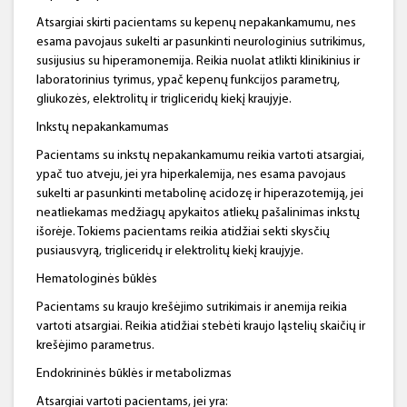
Atsargiai skirti pacientams su kepenų nepakankamumu, nes
esama pavojaus sukelti ar pasunkinti neurologinius sutrikimus,
susijusius su hiperamonemija. Reikia nuolat atlikti klinikinius ir
laboratorinius tyrimus, ypač kepenų funkcijos parametrų,
gliukozės, elektrolitų ir trigliceridų kiekį kraujyje.
Inkstų nepakankamumas
Pacientams su inkstų nepakankamumu reikia vartoti atsargiai,
ypač tuo atveju, jei yra hiperkalemija, nes esama pavojaus
sukelti ar pasunkinti metabolinę acidozę ir hiperazotemiją, jei
neatliekamas medžiagų apykaitos atliekų pašalinimas inkstų
išorėje. Tokiems pacientams reikia atidžiai sekti skysčių
pusiausvyrą, trigliceridų ir elektrolitų kiekį kraujyje.
Hematologinės būklės
Pacientams su kraujo krešėjimo sutrikimais ir anemija reikia
vartoti atsargiai. Reikia atidžiai stebėti kraujo ląstelių skaičių ir
krešėjimo parametrus.
Endokrininės būklės ir metabolizmas
Atsargiai vartoti pacientams, jei yra: