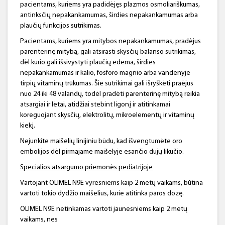
pacientams, kuriems yra padidėjęs plazmos osmoliariškumas,
antinksčių nepakankamumas, širdies nepakankamumas arba
plaučių funkcijos sutrikimas.
Pacientams, kuriems yra mitybos nepakankamumas, pradėjus
parenterinę mitybą, gali atsirasti skysčių balanso sutrikimas,
dėl kurio gali išsivystyti plaučių edema, širdies
nepakankamumas ir kalio, fosforo magnio arba vandenyje
tirpių vitaminų trūkumas. Šie sutrikimai gali išryškėti praėjus
nuo 24 iki 48 valandų, todėl pradėti parenterinę mitybą reikia
atsargiai ir lėtai, atidžiai stebint ligonį ir atitinkamai
koreguojant skysčių, elektrolitų, mikroelementų ir vitaminų
kiekį.
Nejunkite maišelių linijiniu būdu, kad išvengtumėte oro
embolijos dėl pirmajame maišelyje esančio dujų likučio.
Specialios atsargumo priemonės pediatrijoje
Vartojant OLIMEL N9E vyresniems kaip 2 metų vaikams, būtina
vartoti tokio dydžio maišelius, kurie atitinka paros dozę.
OLIMEL N9E netinkamas vartoti jaunesniems kaip 2 metų
vaikams, nes