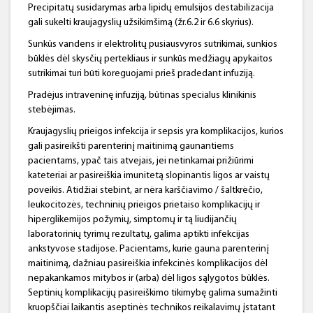
Precipitatų susidarymas arba lipidų emulsijos destabilizacija
gali sukelti kraujagyslių užsikimšimą (žr.6.2 ir 6.6 skyrius).
Sunkūs vandens ir elektrolitų pusiausvyros sutrikimai, sunkios
būklės dėl skysčių pertekliaus ir sunkūs medžiagų apykaitos
sutrikimai turi būti koreguojami prieš pradedant infuziją.
Pradėjus intraveninę infuziją, būtinas specialus klinikinis
stebėjimas.
Kraujagyslių prieigos infekcija ir sepsis yra komplikacijos, kurios
gali pasireikšti parenterinį maitinimą gaunantiems
pacientams, ypač tais atvejais, jei netinkamai prižiūrimi
kateteriai ar pasireiškia imunitetą slopinantis ligos ar vaistų
poveikis. Atidžiai stebint, ar nėra karščiavimo / šaltkrėčio,
leukocitozės, techninių prieigos prietaiso komplikacijų ir
hiperglikemijos požymių, simptomų ir tą liudijančių
laboratorinių tyrimų rezultatų, galima aptikti infekcijas
ankstyvose stadijose. Pacientams, kurie gauna parenterinį
maitinimą, dažniau pasireiškia infekcinės komplikacijos dėl
nepakankamos mitybos ir (arba) dėl ligos sąlygotos būklės.
Septinių komplikacijų pasireiškimo tikimybę galima sumažinti
kruopščiai laikantis aseptinės technikos reikalavimų įstatant