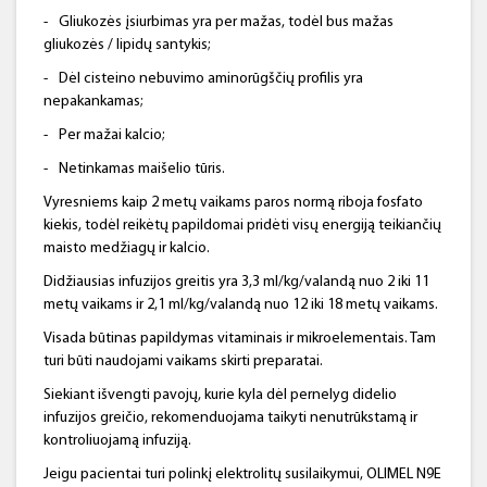
-
Gliukozės įsiurbimas yra per mažas, todėl bus mažas
gliukozės / lipidų santykis;
-
Dėl cisteino nebuvimo aminorūgščių profilis yra
nepakankamas;
-
Per mažai kalcio;
-
Netinkamas maišelio tūris.
Vyresniems kaip 2 metų vaikams paros normą riboja fosfato
kiekis, todėl reikėtų papildomai pridėti visų energiją teikiančių
maisto medžiagų ir kalcio.
Didžiausias infuzijos greitis yra 3,3 ml/kg/valandą nuo 2 iki 11
metų vaikams ir 2,1 ml/kg/valandą nuo 12 iki 18 metų vaikams.
Visada būtinas papildymas vitaminais ir mikroelementais. Tam
turi būti naudojami vaikams skirti preparatai.
Siekiant išvengti pavojų, kurie kyla dėl pernelyg didelio
infuzijos greičio, rekomenduojama taikyti nenutrūkstamą ir
kontroliuojamą infuziją.
Jeigu pacientai turi polinkį elektrolitų susilaikymui, OLIMEL N9E