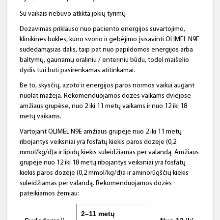
Su vaikais nebuvo atlikta jokių tyrimų
Dozavimas priklauso nuo paciento energijos suvartojimo,
klinikinės būklės, kūno svorio ir gebėjimo įsisavinti OLIMEL N9E
sudedamąsias dalis, taip pat nuo papildomos energijos arba
baltymų, gaunamų oraliniu / enteriniu būdu, todėl maišelio
dydis turi būti pasirenkamas atitinkamai.
Be to, skysčių, azoto ir energijos paros normos vaikui augant
nuolat mažėja. Rekomenduojamos dozės vaikams dviejose
amžiaus grupėse, nuo 2 iki 11 metų vaikams ir nuo 12 iki 18
metų vaikams.
Vartojant OLIMEL N9E amžiaus grupėje nuo 2 iki 11 metų
ribojantys veiksniai yra fosfatų kiekis paros dozėje (0,2
mmol/kg/d)a ir lipidų kiekis suleidžiamas per valandą. Amžiaus
grupėje nuo 12 iki 18 metų ribojantys veiksniai yra fosfatų
kiekis paros dozėje (0,2 mmol/kg/d)a ir aminorūgščių kiekis
suleidžiamas per valandą. Rekomenduojamos dozės
pateikiamos žemiau:
2–11 metų