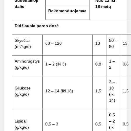
Sudedamoji
Nuo 12 iki
dalis
18 metų
Rekomenduojamaa
Didžiausia paros dozė
Skysčiai
50 –
60 – 120
13
13
(ml/kg/d)
80
Aminorūgštys
1 –
1 – 2 (iki 3)
0,8
0,8
(g/kg/d)
2
3 –
Gliukozė
10
12 – 14 (iki 18)
1,5
1,5
(g/kg/d)
(iki
14)
0,5
Lipidai
– 2
0,5 – 3
0,5
0,5
(g/kg/d)
(iki