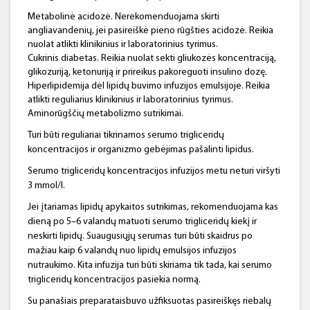
Metabolinė acidozė. Nerekomenduojama skirti
angliavandenių, jei pasireiškė pieno rūgšties acidozė. Reikia
nuolat atlikti klinikinius ir laboratorinius tyrimus.
Cukrinis diabetas. Reikia nuolat sekti gliukozės koncentraciją,
glikozuriją, ketonuriją ir prireikus pakoreguoti insulino dozę.
Hiperlipidemija dėl lipidų buvimo infuzijos emulsijoje. Reikia
atlikti reguliarius klinikinius ir laboratorinius tyrimus.
Aminorūgščių metabolizmo sutrikimai.
Turi būti reguliariai tikrinamos serumo trigliceridų
koncentracijos ir organizmo gebėjimas pašalinti lipidus.
Serumo trigliceridų koncentracijos infuzijos metu neturi viršyti
3 mmol/l.
Jei įtariamas lipidų apykaitos sutrikimas, rekomenduojama kas
dieną po 5–6 valandų matuoti serumo trigliceridų kiekį ir
neskirti lipidų. Suaugusiųjų serumas turi būti skaidrus po
mažiau kaip 6 valandų nuo lipidų emulsijos infuzijos
nutraukimo. Kita infuzija turi būti skiriama tik tada, kai serumo
trigliceridų koncentracijos pasiekia normą.
Su panašiais preparataisbuvo užfiksuotas pasireiškęs riebalų