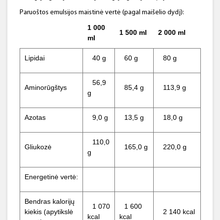
Paruoštos emulsijos maistinė vertė (pagal maišelio dydį):
1 000
1 500 ml
2 000 ml
ml
Lipidai
40 g
60 g
80 g
56,9
Aminorūgštys
85,4 g
113,9 g
g
Azotas
9,0 g
13,5 g
18,0 g
110,0
Gliukozė
165,0 g
220,0 g
g
Energetinė vertė:
Bendras kalorijų
1 070
1 600
kiekis (apytikslė
2 140 kcal
kcal
kcal