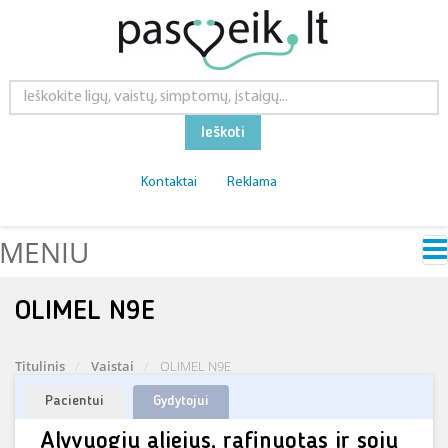
Ieškoti
Kontaktai
Reklama
MENIU
OLIMEL N9E
Titulinis
Vaistai
OLIMEL N9E
Pacientui
Gydytojui
Alyvuogių aliejus, rafinuotas ir sojų