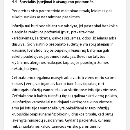
4.4
Specialūs įspėjimai ir atsargumo priemonės
Per greitas viso parenterinio maitinimo tirpalų leidimas gali
sukelti sunkias ar net mirtinas pasekmes.
Infuzija turi būti nedelsiant sustabdyta, jei pastebimi bet kokie
alerginės reakcijos požymiai (pvz., prakaitavimas,
karščiavimas, šaltkrėtis, galvos skausmas, odos išbėrimas arba
dusulys). Šio vaistinio preparato sudėtyje yra sojų aliejaus ir
kiaušinių fosfatido. Sojos pupelių ir kiaušinių baltymai gali
sukelti padidėjusio jautrumo reakcijas. Buvo nustatytos
kryžminės alerginės reakcijos tarp sojos pupelių ir žemės
riešutų baltymų.
Ceftriaksono negalima maišyti arba vartoti vienu metu su bet
kokiais į veną vartojamais kalcio turinčiais tirpalais, net
skirtingais infuzijų vamzdeliais ar skirtingose infuzijos vietose.
Ceftriaksono ir kalcio turinčių tirpalų galima skirti vieną po kito,
jei infuzijos vamzdeliai naudojami skirtingose kūno vietose
arba jei infuzijos vamzdeliai yra pakeičiami ar tarp infuzijų
kruopščiai praplaunami fiziologiniu druskos tirpalu, kad būtų
išvengta nuosėdų susidarymo. Gydant pacientus, kuriems
reikia nuolatinės kalcio turinčios visiško parenterinio