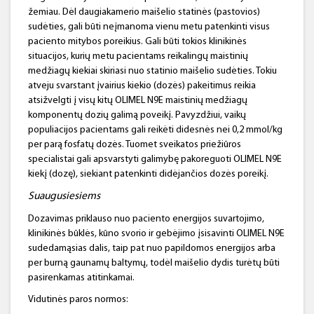
žemiau. Dėl daugiakamerio maišelio statinės (pastovios)
sudėties, gali būti neįmanoma vienu metu patenkinti visus
paciento mitybos poreikius. Gali būti tokios klinikinės
situacijos, kurių metu pacientams reikalingų maistinių
medžiagų kiekiai skiriasi nuo statinio maišelio sudėties. Tokiu
atveju svarstant įvairius kiekio (dozės) pakeitimus reikia
atsižvelgti į visų kitų OLIMEL N9E maistinių medžiagų
komponentų dozių galimą poveikį. Pavyzdžiui, vaikų
populiacijos pacientams gali reikėti didesnės nei 0,2 mmol/kg
per parą fosfatų dozės. Tuomet sveikatos priežiūros
specialistai gali apsvarstyti galimybę pakoreguoti OLIMEL N9E
kiekį (dozę), siekiant patenkinti didėjančios dozės poreikį.
Suaugusiesiems
Dozavimas priklauso nuo paciento energijos suvartojimo,
klinikinės būklės, kūno svorio ir gebėjimo įsisavinti OLIMEL N9E
sudedamąsias dalis, taip pat nuo papildomos energijos arba
per burną gaunamų baltymų, todėl maišelio dydis turėtų būti
pasirenkamas atitinkamai.
Vidutinės paros normos: