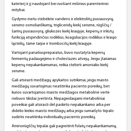
kateterį ir jį naudojant bei ruošiant mišinius parenterinei
mitybai.
Gydymo metu stebėkite vandens ir elektrolitų pusiausvyrą,
serumo osmoliariškumą, trigliceridų kiekį serume, rūgščių /
šarmų pusiausvyrą, gliukozės kiekį kraujyje, kepenų ir inkstų
funkciją atspindinčius rodiklius, koaguliacijos rodiklius ir kraujo
ląstelių, tame tarpe ir trombocitų kiekį kraujyje.
Vartojant panašiuspreparatus, buvo nustatyta kepenų
fermentų padaugėjimo ir cholestazės atvejų. Jeigu įtariamas
kepenų nepakankamumas, reikia stebėti amoniako kiekį
serume.
Gali atsirasti medžiagų apykaitos sutrikimai, jeigu maisto
medžiagų suvartojimas neatitinka paciento poreikių, bet
kurios suvartojamos maisto medžiagos metabolinė vertė
nebuvo tiksliai įvertinta. Nepageidaujami metaboliniai
poveikiai gali atsirasti dėl paskirto nepakankamo arba per
didelio kiekio maisto medžiagų arba jeigu sumaišyto tirpalo
sudėtis neatitinka individualių paciento poreikių.
Aminorūgščių tirpalai gali pagreitinti folatų nepakankamumą,