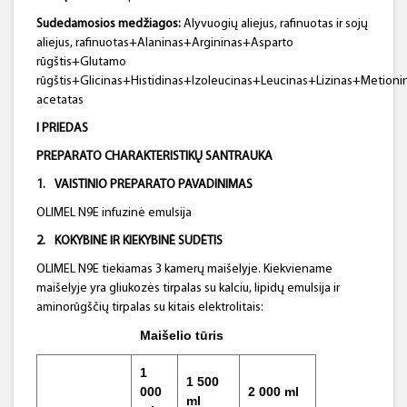
Sudedamosios medžiagos:
Alyvuogių aliejus, rafinuotas ir sojų
aliejus, rafinuotas+Alaninas+Argininas+Asparto
rūgštis+Glutamo
rūgštis+Glicinas+Histidinas+Izoleucinas+Leucinas+Lizinas+Metioni
acetatas
I PRIEDAS
PREPARATO CHARAKTERISTIKŲ SANTRAUKA
1.
VAISTINIO PREPARATO PAVADINIMAS
OLIMEL N9E infuzinė emulsija
2.
KOKYBINĖ IR KIEKYBINĖ SUDĖTIS
OLIMEL N9E tiekiamas 3 kamerų maišelyje. Kiekviename
maišelyje yra gliukozės tirpalas su kalciu, lipidų emulsija ir
aminorūgščių tirpalas su kitais elektrolitais:
Maišelio tūris
1
1 500
000
2 000 ml
ml