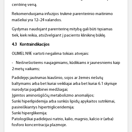
centrinę veną.
Rekomenduojama infuzijos trukmė parenterinio maitinimo
maišeliui yra 12–24 valandos.
Gydymas naudojant parenterinę mitybą gali būti tęsiamas
tiek, kiek reikia, atsižvelgiant į paciento klinikinę būklę.
4.3
Kontraindikacijos
OLIMEL N9E vartoti negalima tokiais atvejais:
-
Neišnešiotiems naujagimiams, kūdikiams ir jaunesniems kaip
2 metų vaikams;
Padidėjęs jautrumas kiaušinio, sojos ar žemės riešutų
baltymams arba bet kuriai veikliajai arba bet kuriai 6.1 skyriuje
nurodytai pagalbinei medžiagai;
Įgimtos aminorūgščių metabolizmo anomalijos;
Sunki hiperlipidemija arba sunkūs lipidų apykaitos sutrikimai,
pasireiškiantys hipertrigliceridemija;
Sunki hiperglikemija;
Patologiškai padidėjusi natrio, kalio, magnio, kalcio ir (arba)
fosforo koncentracija plazmoje.