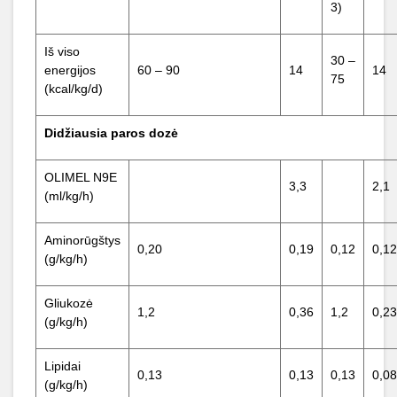
3)
Iš viso
30 –
energijos
60 – 90
14
14
75
(kcal/kg/d)
Didžiausia paros dozė
OLIMEL N9E
3,3
2,1
(ml/kg/h)
Aminorūgštys
0,20
0,19
0,12
0,12
(g/kg/h)
Gliukozė
1,2
0,36
1,2
0,23
(g/kg/h)
Lipidai
0,13
0,13
0,13
0,08
(g/kg/h)