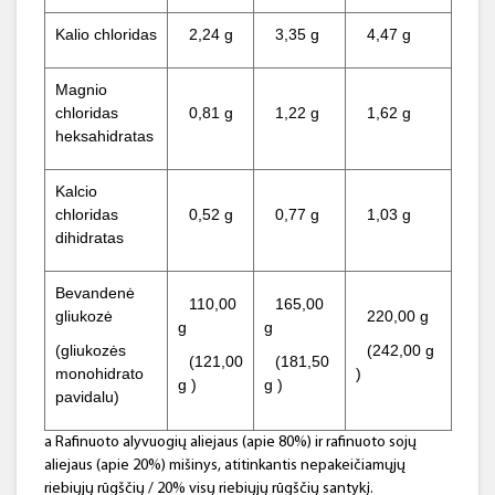
Kalio chloridas
2,24 g
3,35 g
4,47 g
Magnio
chloridas
0,81 g
1,22 g
1,62 g
heksahidratas
Kalcio
chloridas
0,52 g
0,77 g
1,03 g
dihidratas
Bevandenė
110,00
165,00
gliukozė
220,00 g
g
g
(gliukozės
(242,00 g
(121,00
(181,50
monohidrato
)
g )
g )
pavidalu)
a Rafinuoto alyvuogių aliejaus (apie 80%) ir rafinuoto sojų
aliejaus (apie 20%) mišinys, atitinkantis nepakeičiamųjų
riebiųjų rūgščių / 20% visų riebiųjų rūgščių santykį.