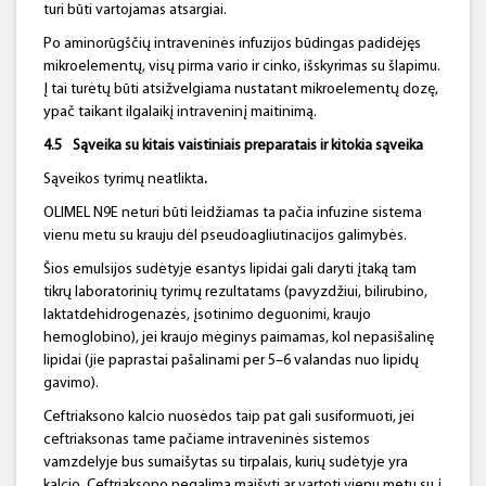
turi būti vartojamas atsargiai.
Po aminorūgščių intraveninės infuzijos būdingas padidėjęs
mikroelementų, visų pirma vario ir cinko, išskyrimas su šlapimu.
Į tai turėtų būti atsižvelgiama nustatant mikroelementų dozę,
ypač taikant ilgalaikį intraveninį maitinimą.
4.5
Sąveika su kitais vaistiniais preparatais ir kitokia sąveika
Sąveikos tyrimų neatlikta
.
OLIMEL N9E neturi būti leidžiamas ta pačia infuzine sistema
vienu metu su krauju dėl pseudoagliutinacijos galimybės.
Šios emulsijos sudėtyje esantys lipidai gali daryti įtaką tam
tikrų laboratorinių tyrimų rezultatams (pavyzdžiui, bilirubino,
laktatdehidrogenazės, įsotinimo deguonimi, kraujo
hemoglobino), jei kraujo mėginys paimamas, kol nepasišalinę
lipidai (jie paprastai pašalinami per 5–6 valandas nuo lipidų
gavimo).
Ceftriaksono kalcio nuosėdos taip pat gali susiformuoti, jei
ceftriaksonas tame pačiame intraveninės sistemos
vamzdelyje bus sumaišytas su tirpalais, kurių sudėtyje yra
kalcio. Ceftriaksono negalima maišyti ar vartoti vienu metu su į