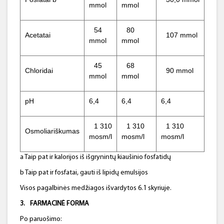
mmol
mmol
54
80
Acetatai
107 mmol
mmol
mmol
45
68
Chloridai
90 mmol
mmol
mmol
pH
6,4
6,4
6,4
1 310
1 310
1 310
Osmoliariškumas
mosm/l
mosm/l
mosm/l
a Taip pat ir kalorijos iš išgrynintų kiaušinio fosfatidų
b Taip pat ir fosfatai, gauti iš lipidų emulsijos
Visos pagalbinės medžiagos išvardytos 6.1 skyriuje.
3.
FARMACINĖ FORMA
Po paruošimo: