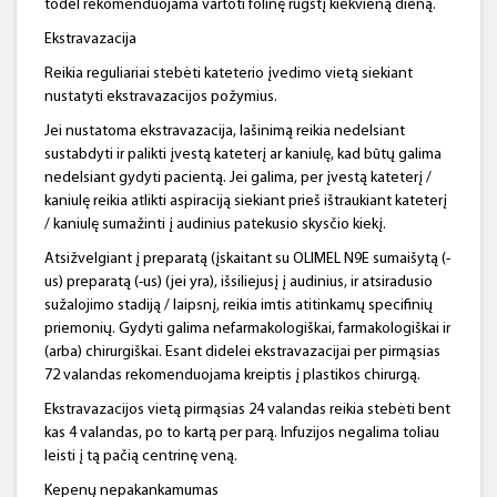
todėl rekomenduojama vartoti folinę rūgštį kiekvieną dieną.
Ekstravazacija
Reikia reguliariai stebėti kateterio įvedimo vietą siekiant
nustatyti ekstravazacijos požymius.
Jei nustatoma ekstravazacija, lašinimą reikia nedelsiant
sustabdyti ir palikti įvestą kateterį ar kaniulę, kad būtų galima
nedelsiant gydyti pacientą. Jei galima, per įvestą kateterį /
kaniulę reikia atlikti aspiraciją siekiant prieš ištraukiant kateterį
/ kaniulę sumažinti į audinius patekusio skysčio kiekį.
Atsižvelgiant į preparatą (įskaitant su OLIMEL N9E sumaišytą (-
us) preparatą (-us) (jei yra), išsiliejusį į audinius, ir atsiradusio
sužalojimo stadiją / laipsnį, reikia imtis atitinkamų specifinių
priemonių. Gydyti galima nefarmakologiškai, farmakologiškai ir
(arba) chirurgiškai. Esant didelei ekstravazacijai per pirmąsias
72 valandas rekomenduojama kreiptis į plastikos chirurgą.
Ekstravazacijos vietą pirmąsias 24 valandas reikia stebėti bent
kas 4 valandas, po to kartą per parą. Infuzijos negalima toliau
leisti į tą pačią centrinę veną.
Kepenų nepakankamumas