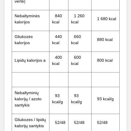
vertė)
Nebaltyminės
840
1 260
1 680 kcal
kalorijos
kcal
kcal
Gliukozės
440
660
880 kcal
kalorijos
kcal
kcal
400
600
Lipidų kalorijos a
800 kcal
kcal
kcal
Nebaltyminių
93
93
kalorijų / azoto
93 kcal/g
kcal/g
kcal/g
santykis
Gliukozės / lipidų
52/48
52/48
52/48
kalorijų santykis