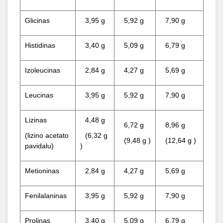
Glicinas
3,95 g
5,92 g
7,90 g
Histidinas
3,40 g
5,09 g
6,79 g
Izoleucinas
2,84 g
4,27 g
5,69 g
Leucinas
3,95 g
5,92 g
7,90 g
Lizinas
4,48 g
6,72 g
8,96 g
(lizino acetato
(6,32 g
(9,48 g )
(12,64 g )
pavidalu)
)
Metioninas
2,84 g
4,27 g
5,69 g
Fenilalaninas
3,95 g
5,92 g
7,90 g
Prolinas
3,40 g
5,09 g
6,79 g