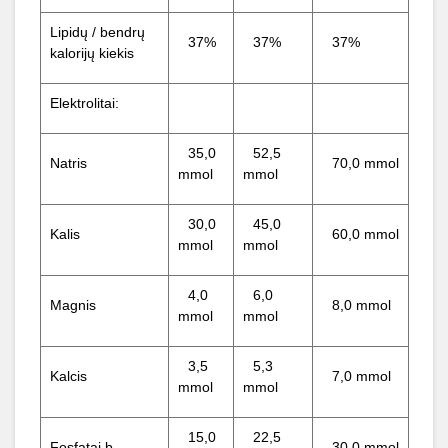
Lipidų / bendrų
37%
37%
37%
kalorijų kiekis
Elektrolitai:
35,0
52,5
Natris
70,0 mmol
mmol
mmol
30,0
45,0
Kalis
60,0 mmol
mmol
mmol
4,0
6,0
Magnis
8,0 mmol
mmol
mmol
3,5
5,3
Kalcis
7,0 mmol
mmol
mmol
15,0
22,5
Fosfatai b
30,0 mmol