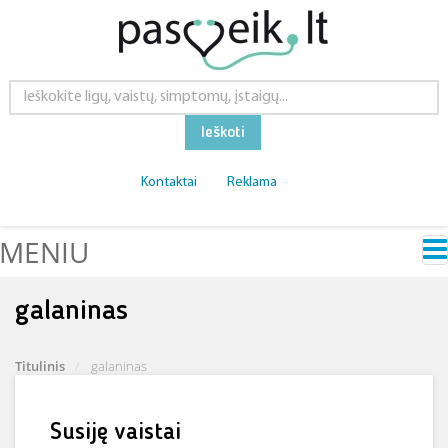
Ieškoti
Kontaktai
Reklama
MENIU
galaninas
Titulinis
galaninas
Susiję vaistai