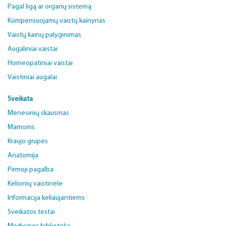
Pagal ligą ar organų sistemą
Kompensuojamų vaistų kainynas
Vaistų kainų palyginimas
Augaliniai vaistai
Homeopatiniai vaistai
Vaistiniai augalai
Sveikata
Mėnesinių skausmas
Mamoms
Kraujo grupės
Anatomija
Pirmoji pagalba
Kelionių vaistinėlė
Informacija keliaujantiems
Sveikatos testai