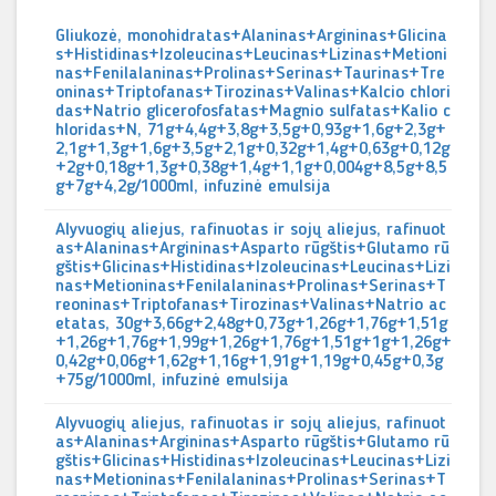
Gliukozė, monohidratas+Alaninas+Argininas+Glicina
s+Histidinas+Izoleucinas+Leucinas+Lizinas+Metioni
nas+Fenilalaninas+Prolinas+Serinas+Taurinas+Tre
oninas+Triptofanas+Tirozinas+Valinas+Kalcio chlori
das+Natrio glicerofosfatas+Magnio sulfatas+Kalio c
hloridas+N, 71g+4,4g+3,8g+3,5g+0,93g+1,6g+2,3g+
2,1g+1,3g+1,6g+3,5g+2,1g+0,32g+1,4g+0,63g+0,12g
+2g+0,18g+1,3g+0,38g+1,4g+1,1g+0,004g+8,5g+8,5
g+7g+4,2g/1000ml, infuzinė emulsija
Alyvuogių aliejus, rafinuotas ir sojų aliejus, rafinuot
as+Alaninas+Argininas+Asparto rūgštis+Glutamo rū
gštis+Glicinas+Histidinas+Izoleucinas+Leucinas+Lizi
nas+Metioninas+Fenilalaninas+Prolinas+Serinas+T
reoninas+Triptofanas+Tirozinas+Valinas+Natrio ac
etatas, 30g+3,66g+2,48g+0,73g+1,26g+1,76g+1,51g
+1,26g+1,76g+1,99g+1,26g+1,76g+1,51g+1g+1,26g+
0,42g+0,06g+1,62g+1,16g+1,91g+1,19g+0,45g+0,3g
+75g/1000ml, infuzinė emulsija
Alyvuogių aliejus, rafinuotas ir sojų aliejus, rafinuot
as+Alaninas+Argininas+Asparto rūgštis+Glutamo rū
gštis+Glicinas+Histidinas+Izoleucinas+Leucinas+Lizi
nas+Metioninas+Fenilalaninas+Prolinas+Serinas+T