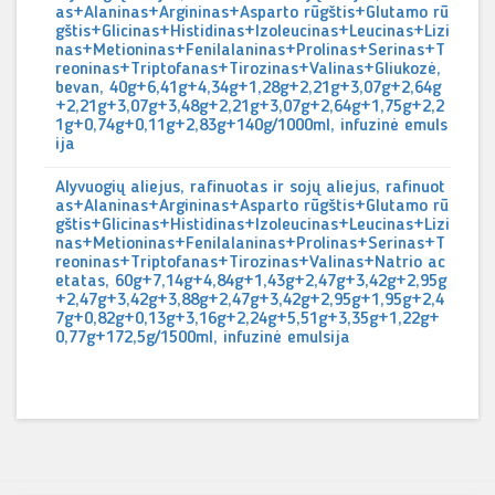
as+Alaninas+Argininas+Asparto rūgštis+Glutamo rū
gštis+Glicinas+Histidinas+Izoleucinas+Leucinas+Lizi
nas+Metioninas+Fenilalaninas+Prolinas+Serinas+T
reoninas+Triptofanas+Tirozinas+Valinas+Gliukozė,
bevan, 40g+6,41g+4,34g+1,28g+2,21g+3,07g+2,64g
+2,21g+3,07g+3,48g+2,21g+3,07g+2,64g+1,75g+2,2
1g+0,74g+0,11g+2,83g+140g/1000ml, infuzinė emuls
ija
Alyvuogių aliejus, rafinuotas ir sojų aliejus, rafinuot
as+Alaninas+Argininas+Asparto rūgštis+Glutamo rū
gštis+Glicinas+Histidinas+Izoleucinas+Leucinas+Lizi
nas+Metioninas+Fenilalaninas+Prolinas+Serinas+T
reoninas+Triptofanas+Tirozinas+Valinas+Natrio ac
etatas, 60g+7,14g+4,84g+1,43g+2,47g+3,42g+2,95g
+2,47g+3,42g+3,88g+2,47g+3,42g+2,95g+1,95g+2,4
7g+0,82g+0,13g+3,16g+2,24g+5,51g+3,35g+1,22g+
0,77g+172,5g/1500ml, infuzinė emulsija