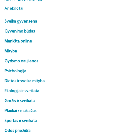
Medicinos biblioteka
Anekdotai
Sveika gyvensena
Gyvenimo būdas
Mankšta online
Mityba
Gydymo naujienos
Psichologija
Dietos ir sveika mityba
Ekologija ir sveikata
Grožis ir sveikata
Plaukai / makiažas
Sportas ir sveikata
Odos priežiūra