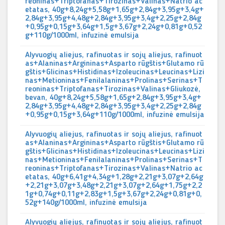
reoninas+Triptofanas+Tirozinas+Valinas+Natrio ac
etatas, 40g+8,24g+5,58g+1,65g+2,84g+3,95g+3,4g+
2,84g+3,95g+4,48g+2,84g+3,95g+3,4g+2,25g+2,84g
+0,95g+0,15g+3,64g+1,5g+3,67g+2,24g+0,81g+0,52
g+110g/1000ml, infuzinė emulsija
Alyvuogių aliejus, rafinuotas ir sojų aliejus, rafinuot
as+Alaninas+Argininas+Asparto rūgštis+Glutamo rū
gštis+Glicinas+Histidinas+Izoleucinas+Leucinas+Lizi
nas+Metioninas+Fenilalaninas+Prolinas+Serinas+T
reoninas+Triptofanas+Tirozinas+Valinas+Gliukozė,
bevan, 40g+8,24g+5,58g+1,65g+2,84g+3,95g+3,4g+
2,84g+3,95g+4,48g+2,84g+3,95g+3,4g+2,25g+2,84g
+0,95g+0,15g+3,64g+110g/1000ml, infuzinė emulsija
Alyvuogių aliejus, rafinuotas ir sojų aliejus, rafinuot
as+Alaninas+Argininas+Asparto rūgštis+Glutamo rū
gštis+Glicinas+Histidinas+Izoleucinas+Leucinas+Lizi
nas+Metioninas+Fenilalaninas+Prolinas+Serinas+T
reoninas+Triptofanas+Tirozinas+Valinas+Natrio ac
etatas, 40g+6,41g+4,34g+1,28g+2,21g+3,07g+2,64g
+2,21g+3,07g+3,48g+2,21g+3,07g+2,64g+1,75g+2,2
1g+0,74g+0,11g+2,83g+1,5g+3,67g+2,24g+0,81g+0,
52g+140g/1000ml, infuzinė emulsija
Alyvuogių aliejus, rafinuotas ir sojų aliejus, rafinuot