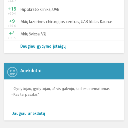
+44
-7
+16
Hipokrato klinika, UAB
+20
-4
+9
Akių lazerinės chirurgijos centras, UAB filialas Kaunas
+15
-6
+4
Akių šviesa, VšĮ
+9
-5
Daugiau gydymo įstaigų
Anekdotai
- Gydytojau, gydytojau, aš vis galvoju, kad esu nematomas.
- Kas tai pasakė?
Daugiau anekdotų