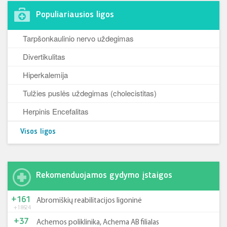
Populiariausios ligos
Tarpšonkaulinio nervo uždegimas
Divertikulitas
Hiperkalemija
Tulžies puslės uždegimas (cholecistitas)
Herpinis Encefalitas
Visos ligos
Rekomenduojamos gydymo įstaigos
+161
Abromiškių reabilitacijos ligoninė
+185
-24
+37
Achemos poliklinika, Achema AB filialas