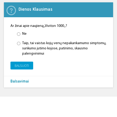
Dienos Klausimas
Ar žinai apie naujieną „Viviton 1000 „?
Ne
Taip, tai vaistas kojų venų nepakankamumo simptomų,
sunkumo jutimo kojose, patinimo, skausmo
palengvinimui
BALSUOTI
Balsavimai