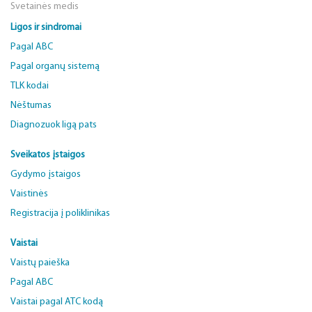
Svetainės medis
Ligos ir sindromai
Pagal ABC
Pagal organų sistemą
TLK kodai
Nėštumas
Diagnozuok ligą pats
Sveikatos įstaigos
Gydymo įstaigos
Vaistinės
Registracija į poliklinikas
Vaistai
Vaistų paieška
Pagal ABC
Vaistai pagal ATC kodą