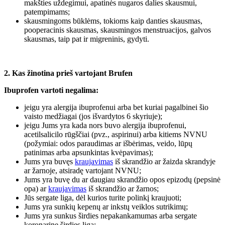
makšties uždegimui, apatinės nugaros dalies skausmui,
patempimams;
skausmingoms būklėms, tokioms kaip danties skausmas,
pooperacinis skausmas, skausmingos menstruacijos, galvos
skausmas, taip pat ir migreninis, gydyti.
2. Kas žinotina prieš vartojant Brufen
Ibuprofen vartoti negalima:
jeigu yra alergija ibuprofenui arba bet kuriai pagalbinei šio
vaisto medžiagai (jos išvardytos 6 skyriuje);
jeigu Jums yra kada nors buvo alergija ibuprofenui,
acetilsalicilo rūgščiai (pvz., aspirinui) arba kitiems NVNU
(požymiai: odos paraudimas ar išbėrimas, veido, lūpų
patinimas arba apsunkintas kvėpavimas);
Jums yra buvęs
kraujavimas
iš skrandžio ar žaizda skrandyje
ar žarnoje, atsiradę vartojant NVNU;
Jums yra buvę du ar daugiau skrandžio opos epizodų (pepsinė
opa) ar
kraujavimas
iš skrandžio ar žarnos;
Jūs sergate liga, dėl kurios turite polinkį kraujuoti;
Jums yra sunkių kepenų ar inkstų veiklos sutrikimų;
Jums yra sunkus širdies nepakankamumas arba sergate
koronarine širdies liga;