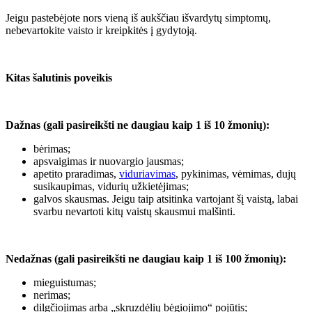
Jeigu pastebėjote nors vieną iš aukščiau išvardytų simptomų,
nebevartokite vaisto ir kreipkitės į gydytoją.
Kitas šalutinis poveikis
Dažnas (gali pasireikšti ne daugiau kaip 1 iš 10 žmonių):
bėrimas;
apsvaigimas ir nuovargio jausmas;
apetito praradimas,
viduriavimas
, pykinimas, vėmimas, dujų
susikaupimas, vidurių užkietėjimas;
galvos skausmas. Jeigu taip atsitinka vartojant šį vaistą, labai
svarbu nevartoti kitų vaistų skausmui malšinti.
Nedažnas (gali pasireikšti ne daugiau kaip 1 iš 100 žmonių):
mieguistumas;
nerimas;
dilgčiojimas arba „skruzdėlių bėgiojimo“ pojūtis;