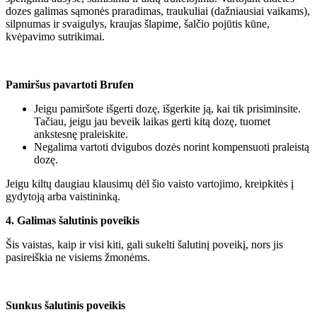
dozes galimas sąmonės praradimas, traukuliai (dažniausiai vaikams),
silpnumas ir svaigulys, kraujas šlapime, šalčio pojūtis kūne,
kvėpavimo sutrikimai.
Pamiršus pavartoti Brufen
Jeigu pamiršote išgerti dozę, išgerkite ją, kai tik prisiminsite.
Tačiau, jeigu jau beveik laikas gerti kitą dozę, tuomet
ankstesnę praleiskite.
Negalima vartoti dvigubos dozės norint kompensuoti praleistą
dozę.
Jeigu kiltų daugiau klausimų dėl šio vaisto vartojimo, kreipkitės į
gydytoją arba vaistininką.
4. Galimas šalutinis poveikis
Šis vaistas, kaip ir visi kiti, gali sukelti šalutinį poveikį, nors jis
pasireiškia ne visiems žmonėms.
Sunkus šalutinis poveikis