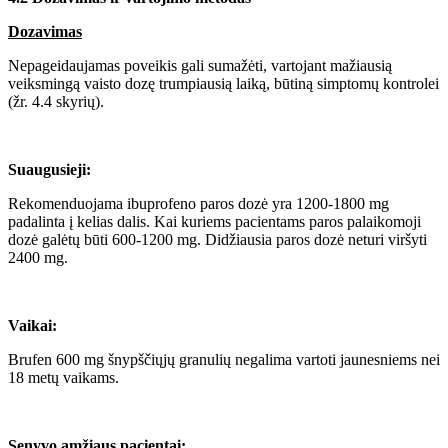
Dozavimas
Nepageidaujamas poveikis gali sumažėti, vartojant mažiausią
veiksmingą vaisto dozę trumpiausią laiką, būtiną simptomų kontrolei
(žr. 4.4 skyrių).
Suaugusieji:
Rekomenduojama ibuprofeno paros dozė yra 1200-1800 mg
padalinta į kelias dalis. Kai kuriems pacientams paros palaikomoji
dozė galėtų būti 600-1200 mg. Didžiausia paros dozė neturi viršyti
2400 mg.
Vaikai:
Brufen 600 mg šnypščiųjų granulių negalima vartoti jaunesniems nei
18 metų vaikams.
Senyvo amžiaus pacientai: