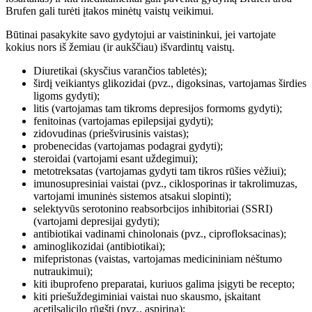
Brufen gali turėti įtakos minėtų vaistų veikimui.
Būtinai pasakykite savo gydytojui ar vaistininkui, jei vartojate
kokius nors iš žemiau (ir aukščiau) išvardintų vaistų.
Diuretikai (skysčius varančios tabletės);
širdį veikiantys glikozidai (pvz., digoksinas, vartojamas širdies
ligoms gydyti);
litis (vartojamas tam tikroms depresijos formoms gydyti);
fenitoinas (vartojamas epilepsijai gydyti);
zidovudinas (priešvirusinis vaistas);
probenecidas (vartojamas podagrai gydyti);
steroidai (vartojami esant uždegimui);
metotreksatas (vartojamas gydyti tam tikros rūšies vėžiui);
imunosupresiniai vaistai (pvz., ciklosporinas ir takrolimuzas,
vartojami imuninės sistemos atsakui slopinti);
selektyvūs serotonino reabsorbcijos inhibitoriai (SSRI)
(vartojami depresijai gydyti);
antibiotikai vadinami chinolonais (pvz., ciprofloksacinas);
aminoglikozidai (antibiotikai);
mifepristonas (vaistas, vartojamas medicininiam nėštumo
nutraukimui);
kiti ibuprofeno preparatai, kuriuos galima įsigyti be recepto;
kiti priešuždegiminiai vaistai nuo skausmo, įskaitant
acetilsalicilo rūgštį (pvz., aspiriną);