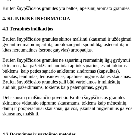
Brufen šnypščiosios granulės yra baltos, apelsinų aromato granulės.
4. KLINIKINĖ INFORMACIJA
4.1 Terapinės indikacijos
Brufen šnypščiosios granulės skirtos malšinti skausmui ir uždegimui,
gydant reumatoidinį artritą, ankilozuojantį spondilitą, osteoartritą ir
kitas nereumatines (seronegatyvias) artropatijas.
Brufen šnypščiosios granulės ne sąnarinių reumatinių ligų gydymui
skiriamos, kai pažeidžiami audiniai aplink sąnarius, esant tokioms
būklėms, kaip peties sąnario ankštumo sindromas (kapsulitas),
bursitas, tendinitas, tenosinovitas, apatinės nugaros dalies skausmas.
Brufen šnypščiosios granulės gali būti vartojamos ir minkštųjų
audinių pažeidimams, tokiems kaip patempimas, gydyti.
Dėl skausmą malšinančio poveikio Brufen šnypščiosios granulės
skiriamos vidutinio stiprumo skausmams, tokiems kaip mėnesinių,
dantų ir pooperaciniai skausmai, galvos, įskaitant migreninius galvos
skausmus, malšinti.
4.2 Dozavimas ir vartojimo metodas