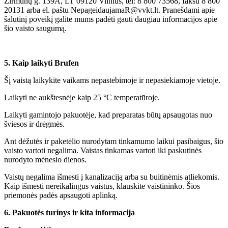
Žirmūnų g. 139A, LT 09120 Vilnius, tel: 8 800 73568, faksu 8 800
20131 arba el. paštu
NepageidaujamaR@vvkt.lt
. Pranešdami apie
šalutinį poveikį galite mums padėti gauti daugiau informacijos apie
šio vaisto saugumą.
5. Kaip laikyti Brufen
Šį vaistą laikykite vaikams nepastebimoje ir nepasiekiamoje vietoje.
Laikyti ne aukštesnėje kaip 25 °C temperatūroje.
Laikyti gamintojo pakuotėje, kad preparatas būtų apsaugotas nuo
šviesos ir drėgmės.
Ant dėžutės ir paketėlio nurodytam tinkamumo laikui pasibaigus, šio
vaisto vartoti negalima. Vaistas tinkamas vartoti iki paskutinės
nurodyto mėnesio dienos.
Vaistų negalima išmesti į kanalizaciją arba su buitinėmis atliekomis.
Kaip išmesti nereikalingus vaistus, klauskite vaistininko. Šios
priemonės padės apsaugoti aplinką.
6. Pakuotės turinys ir kita informacija