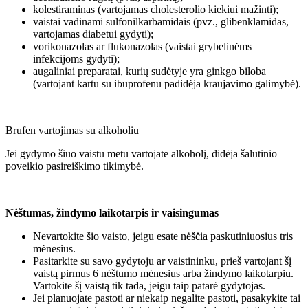
kolestiraminas (vartojamas cholesterolio kiekiui mažinti);
vaistai vadinami sulfonilkarbamidais (pvz., glibenklamidas,
vartojamas diabetui gydyti);
vorikonazolas ar flukonazolas (vaistai grybelinėms
infekcijoms gydyti);
augaliniai preparatai, kurių sudėtyje yra ginkgo biloba
(vartojant kartu su ibuprofenu padidėja kraujavimo galimybė).
Brufen vartojimas su alkoholiu
Jei gydymo šiuo vaistu metu vartojate alkoholį, didėja šalutinio
poveikio pasireiškimo tikimybė.
Nėštumas, žindymo laikotarpis ir vaisingumas
Nevartokite šio vaisto, jeigu esate nėščia paskutiniuosius tris
mėnesius.
Pasitarkite su savo gydytoju ar vaistininku, prieš vartojant šį
vaistą pirmus 6 nėštumo mėnesius arba žindymo laikotarpiu.
Vartokite šį vaistą tik tada, jeigu taip patarė gydytojas.
Jei planuojate pastoti ar niekaip negalite pastoti, pasakykite tai