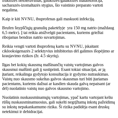
fruktozės netoleravimas, gliukozės-galaktozės malabsorbcija,
sacharazės-izomaltazės stygius, šio vaistinio preparato vartoti
negalima.
Kaip ir kiti NVNU, ibuprofenas gali maskuoti infekciją.
Brufen šnypščiųjų granulių paketėlyje yra 150 mg natrio (maždaug
6,5
mekv
). Į tai reikia atsižvelgti pacientams, kuriems griežtai
ribojamas bendras natrio suvartojimas.
Reikia vengti vartoti ibuprofeną kartu su NVNU, įskaitant
ciklooksigenazės 2 selektyvius inhibitorius dėl galimos išopėjimo ar
kraujavimo rizikos (žr. 4.5 skyrių).
Ilgas bet kokių skausmą malšinančių vaistų vartojimas galvos
skausmui malšinti gali jį sustiprinti. Esant tokiai situacijai, ar ją
įtariant, reikalinga gydytojo konsultacija ir gydymo nutraukimas.
Vaistų nuo skausmo sukeltas galvos skausmas turi būti įtariamas
pacientams, kuriems dažnai ar kasdien skauda galvą nepaisant (ar
dėl) nuolatinio vaistų nuo galvos skausmo vartojimo.
Nuolatinis nuskausminamųjų vartojimas, ypač kartu vartojant keliu
rūšių nuskausminamuosius, gali sukelti negrįžtamą inkstų pažeidimą
su inkstų nepakankamumo rizika. Ši rizika padidėja esant druskų
netekimui ir dehidracijai.