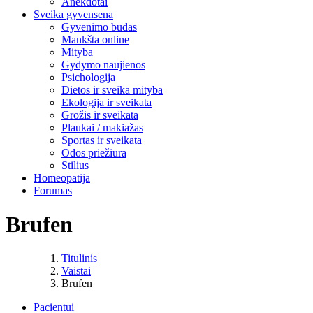
Anekdotai
Sveika gyvensena
Gyvenimo būdas
Mankšta online
Mityba
Gydymo naujienos
Psichologija
Dietos ir sveika mityba
Ekologija ir sveikata
Grožis ir sveikata
Plaukai / makiažas
Sportas ir sveikata
Odos priežiūra
Stilius
Homeopatija
Forumas
Brufen
Titulinis
Vaistai
Brufen
Pacientui