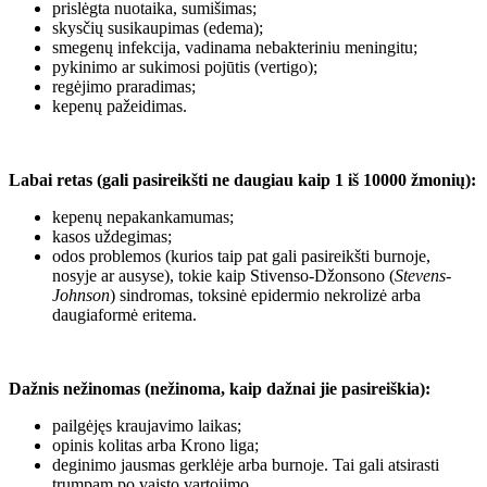
prislėgta nuotaika, sumišimas;
skysčių susikaupimas (edema);
smegenų infekcija, vadinama nebakteriniu meningitu;
pykinimo ar sukimosi pojūtis (vertigo);
regėjimo praradimas;
kepenų pažeidimas.
Labai retas (gali pasireikšti ne daugiau kaip 1 iš 10000 žmonių):
kepenų nepakankamumas;
kasos uždegimas;
odos problemos (kurios taip pat gali pasireikšti burnoje,
nosyje ar ausyse), tokie kaip Stivenso-Džonsono (
Stevens-
Johnson
) sindromas, toksinė epidermio nekrolizė arba
daugiaformė eritema.
Dažnis nežinomas (nežinoma, kaip dažnai jie pasireiškia):
pailgėjęs kraujavimo laikas;
opinis kolitas arba Krono liga;
deginimo jausmas gerklėje arba burnoje. Tai gali atsirasti
trumpam po vaisto vartojimo.