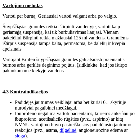
Vartojimo metodas
Vartoti per burną. Geriausiai vartoti valgant arba po valgio.
Šnypščiąsias granules reikia ištirpinti vandenyje, vartoti kaip
geriamąją suspensiją, kai tik burbuliavimas liaujasi. Vienam
paketėliui ištirpinti reikia mažiausiai 125 ml vandens. Granulėms
ištirpus suspensija tampa balta, permatoma, be dalelių ir kvepia
apelsinais.
Vartojant Brufen šnypščiąsias granules gali atsirasti praeinantis
burnos arba gerklės deginimo pojūtis. Įsitikinkite, kad jos ištirpo
pakankamame kiekyje vandens.
4.3 Kontraindikacijos
Padidėjęs jautrumas veikliajai arba bet kuriai 6.1 skyriuje
nurodytai pagalbinei medžiagai.
Ibuprofeno negalima vartoti pacientams, kuriems anksčiau po
ibuprofeno, acetilsalicilo rūgšties (pvz., aspirino) ar kitų
NVNU vartojimo buvo pasireiškusios padidėjusio jautrumo
reakcijos (pvz., astma,
dilgėlinė
, angioneurozinė edema ar
sloga
).