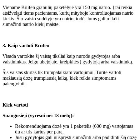
Viename Brufen granulių paketėlyje yra 150 mg natrio. Į tai reikia
atsižvelgti tiems pacientams, kurių mityboje kontroliuojamas natrio
kiekis. Šio vaisto sudėtyje yra natrio, todėl Jums gali reikėti
sumažinti natrio kiekį maiste.
3. Kaip vartoti Brufen
Visada vartokite šį vaistą tiksliai kaip nurodė gydytojas arba
vaistininkas. Jeigu abejojate, kreipkitės į gydytoją arba vaistininką.
Šis vaistas skirtas tik trumpalaikiam vartojimui. Turite vartoti
mažiausią dozę trumpiausią laiką, kiek reikia simptomams
palengvinti.
Kiek vartoti
Suaugusieji (vyresni nei 18 metų):
Rekomenduojama dozė yra 1 paketėlis (600 mg) vartojamas
du ar tris kartus per parą.
Jūsų gydytojas gali nuspręsti sumažinti arba padidinti šią dozę