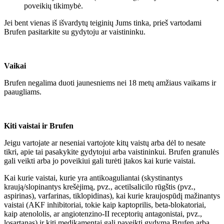
poveikių tikimybė.
Jei bent vienas iš išvardytų teiginių Jums tinka, prieš vartodami
Brufen pasitarkite su gydytoju ar vaistininku.
Vaikai
Brufen negalima duoti jaunesniems nei 18 metų amžiaus vaikams ir
paaugliams.
Kiti vaistai ir Brufen
Jeigu vartojate ar neseniai vartojote kitų vaistų arba dėl to nesate
tikri, apie tai pasakykite gydytojui arba vaistininkui. Brufen granulės
gali veikti arba jo poveikiui gali turėti įtakos kai kurie vaistai.
Kai kurie vaistai, kurie yra antikoaguliantai (skystinantys
kraują/slopinantys krešėjimą, pvz., acetilsalicilo rūgštis (pvz.,
aspirinas), varfarinas, tiklopidinas), kai kurie kraujospūdį mažinantys
vaistai (AKF inhibitoriai, tokie kaip kaptoprilis, beta-blokatoriai,
kaip atenololis, ar angiotenzino-II receptorių antagonistai, pvz.,
losartanas) ir kiti medikamentai gali paveikti gydymą Brufen arba