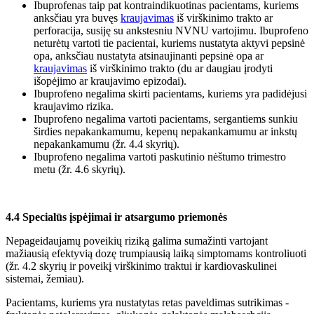
Ibuprofenas taip pat kontraindikuotinas pacientams, kuriems
anksčiau yra buvęs
kraujavimas
iš virškinimo trakto ar
perforacija, susiję su ankstesniu NVNU vartojimu. Ibuprofeno
neturėtų vartoti tie pacientai, kuriems nustatyta aktyvi pepsinė
opa, anksčiau nustatyta atsinaujinanti pepsinė opa ar
kraujavimas
iš virškinimo trakto (du ar daugiau įrodyti
išopėjimo ar kraujavimo epizodai).
Ibuprofeno negalima skirti pacientams, kuriems yra padidėjusi
kraujavimo rizika.
Ibuprofeno negalima vartoti pacientams, sergantiems sunkiu
širdies nepakankamumu, kepenų nepakankamumu ar inkstų
nepakankamumu (žr. 4.4 skyrių).
Ibuprofeno negalima vartoti paskutinio nėštumo trimestro
metu (žr. 4.6 skyrių).
4.4 Specialūs įspėjimai ir atsargumo priemonės
Nepageidaujamų poveikių riziką galima sumažinti vartojant
mažiausią efektyvią dozę trumpiausią laiką simptomams kontroliuoti
(žr. 4.2 skyrių ir poveikį virškinimo traktui ir kardiovaskulinei
sistemai, žemiau).
Pacientams, kuriems yra nustatytas retas paveldimas sutrikimas -