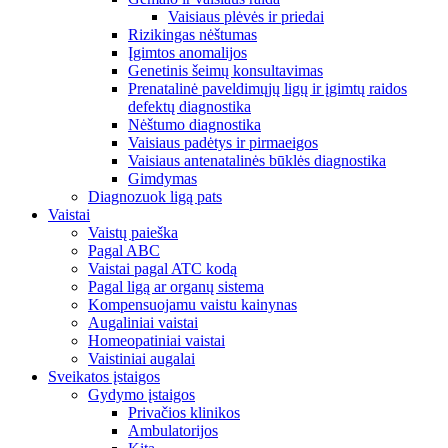
Vaisiaus plėvės ir priedai
Rizikingas nėštumas
Įgimtos anomalijos
Genetinis šeimų konsultavimas
Prenatalinė paveldimųjų ligų ir įgimtų raidos
defektų diagnostika
Nėštumo diagnostika
Vaisiaus padėtys ir pirmaeigos
Vaisiaus antenatalinės būklės diagnostika
Gimdymas
Diagnozuok ligą pats
Vaistai
Vaistų paieška
Pagal ABC
Vaistai pagal ATC kodą
Pagal ligą ar organų sistema
Kompensuojamu vaistu kainynas
Augaliniai vaistai
Homeopatiniai vaistai
Vaistiniai augalai
Sveikatos įstaigos
Gydymo įstaigos
Privačios klinikos
Ambulatorijos