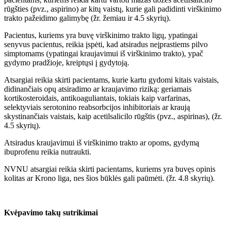
rūgšties (pvz., aspirino) ar kitų vaistų, kurie gali padidinti virškinimo
trakto pažeidimo galimybę (žr. žemiau ir 4.5 skyrių).
Pacientus, kuriems yra buvę virškinimo trakto ligų, ypatingai
senyvus pacientus, reikia įspėti, kad atsiradus neįprastiems pilvo
simptomams (ypatingai kraujavimui iš virškinimo trakto), ypač
gydymo pradžioje, kreiptųsi į gydytoją.
Atsargiai reikia skirti pacientams, kurie kartu gydomi kitais vaistais,
didinančiais opų atsiradimo ar kraujavimo riziką: geriamais
kortikosteroidais, antikoaguliantais, tokiais kaip varfarinas,
selektyviais serotonino reabsorbcijos inhibitoriais ar kraują
skystinančiais vaistais, kaip acetilsalicilo rūgštis (pvz., aspirinas), (žr.
4.5 skyrių).
Atsiradus kraujavimui iš virškinimo trakto ar opoms, gydymą
ibuprofenu reikia nutraukti.
NVNU atsargiai reikia skirti pacientams, kuriems yra buvęs opinis
kolitas ar Krono liga, nes šios būklės gali paūmėti. (žr. 4.8 skyrių).
Kvėpavimo takų sutrikimai