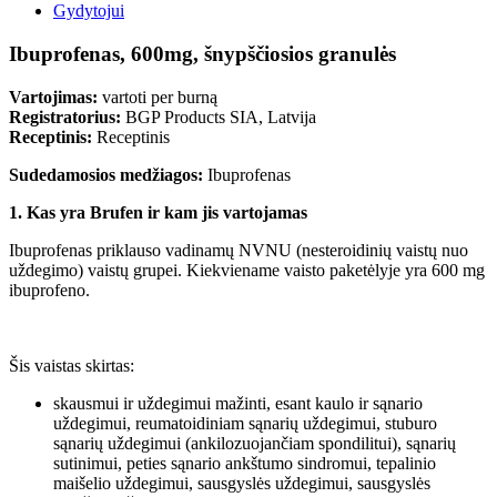
Gydytojui
Ibuprofenas, 600mg, šnypščiosios granulės
Vartojimas:
vartoti per burną
Registratorius:
BGP Products SIA, Latvija
Receptinis:
Receptinis
Sudedamosios medžiagos:
Ibuprofenas
1. Kas yra Brufen ir kam jis vartojamas
Ibuprofenas priklauso vadinamų NVNU (nesteroidinių vaistų nuo
uždegimo) vaistų grupei. Kiekviename vaisto paketėlyje yra 600 mg
ibuprofeno.
Šis vaistas skirtas:
skausmui ir uždegimui mažinti, esant kaulo ir sąnario
uždegimui, reumatoidiniam sąnarių uždegimui, stuburo
sąnarių uždegimui (ankilozuojančiam spondilitui), sąnarių
sutinimui, peties sąnario ankštumo sindromui, tepalinio
maišelio uždegimui, sausgyslės uždegimui, sausgyslės