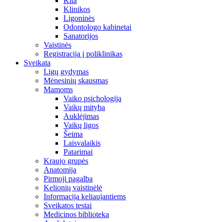
Kita
Klinikos
Ligoninės
Odontologo kabinetai
Sanatorijos
Vaistinės
Registracija į poliklinikas
Sveikata
Ligų gydymas
Mėnesinių skausmas
Mamoms
Vaiko psichologija
Vaikų mityba
Auklėjimas
Vaikų ligos
Šeima
Laisvalaikis
Patarimai
Kraujo grupės
Anatomija
Pirmoji pagalba
Kelionių vaistinėlė
Informacija keliaujantiems
Sveikatos testai
Medicinos biblioteka