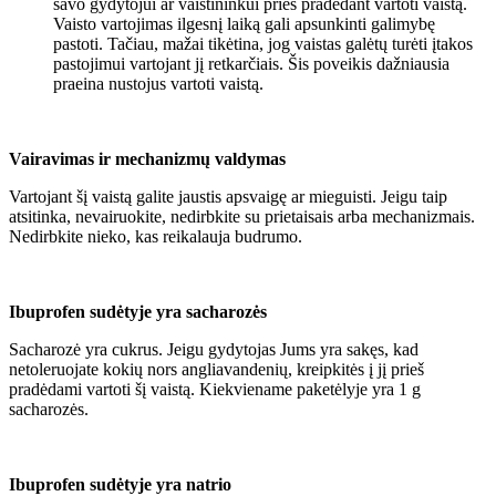
savo gydytojui ar vaistininkui prieš pradedant vartoti vaistą.
Vaisto vartojimas ilgesnį laiką gali apsunkinti galimybę
pastoti. Tačiau, mažai tikėtina, jog vaistas galėtų turėti įtakos
pastojimui vartojant jį retkarčiais. Šis poveikis dažniausia
praeina nustojus vartoti vaistą.
Vairavimas ir mechanizmų valdymas
Vartojant šį vaistą galite jaustis apsvaigę ar mieguisti. Jeigu taip
atsitinka, nevairuokite, nedirbkite su prietaisais arba mechanizmais.
Nedirbkite nieko, kas reikalauja budrumo.
Ibuprofen sudėtyje yra sacharozės
Sacharozė yra cukrus. Jeigu gydytojas Jums yra sakęs, kad
netoleruojate kokių nors angliavandenių, kreipkitės į jį prieš
pradėdami vartoti šį vaistą. Kiekviename paketėlyje yra 1 g
sacharozės.
Ibuprofen sudėtyje yra natrio