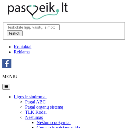
Ieškoti
Kontaktai
Reklama
MENIU
Ligos ir sindromai
Pagal ABC
Pagal organų sistemą
TLK Kodai
Nėštumas
Nėštumo požymiai
Gemalo ir vaisiaus raida