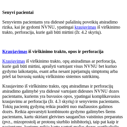
Senyvi pacientai
Senyviems pacientams yra didesnė pašalinių poveikių atsiradimo
rizika, kai jie gydomi NVNU, ypatingai
kraujavimas
iš virškinimo
trakto, perforacija, kurie gali būti mirtini (žr. 4.2 skyrių).
Kraujavimas
iš virškinimo trakto, opos ir perforacija
Kraujavimas
iš virškinimo trakto, opų atsiradimas ar perforacija,
kurie gali būti mirtini, aprašyti vartojant visus NVNU bet kuriuo
gydymo laikotarpiu, esant arba nesant įspėjamųjų simptomų arba
prieš tai buvusių sunkių virškinimo sistemos sutrikimų.
Kraujavimo iš virškinimo trakto, opų atsiradimas ir perforacijų
atsiradimo galimybė yra didesnė vartojant didesnes NVNU dozes
pacientams, kuriems yra buvusios opos, ypatingai komplikavusios
kraujavimu ar perforacija (žr. 4.3 skyrių) ir senyviems pacientams.
Tokių pacientų gydymą reikia pradėti nuo mažiausios galimos
dozės. Reikia apsvarstyti kombinuoto gydymo galimybes šiems
pacientams, kartu skiriant gleivines saugančius vaistinius preparatus
(pvz., mizoprostolį ar protonų siurblio inhibitorių), taip pat kaip ir
pacientams, kuriems reikia kartu vartoti mažas dozes acetilsalicilo