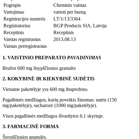
Pogrupis
Cheminis vaistas
Vartojimas
vartoti per burną
Registracijos numeris
LT/1/13/3364
Registratorius
BGP Products SIA, Latvija
Receptinis
Receptinis
Vaistas registruotas
2013.08.13
Vaistas perregistruotas
1. VAISTINIO PREPARATO
PAVADINIMAS
Brufen 600 mg šnypščiosios granulės
2. KOKYBINĖ IR KIEKYBINĖ SUDĖTIS
Viename paketėlyje yra 600 mg ibuprofeno
.
Pagalbinės medžiagos, kurių poveikis žinomas: natris (150
mg/paketėlyje), sacharozė (1000 mg/paketėlyje).
Visos pagalbinės medžiagos išvardytos 6.1 skyriuje.
3. FARMACINĖ FORMA
Šnypščiosios granulės.