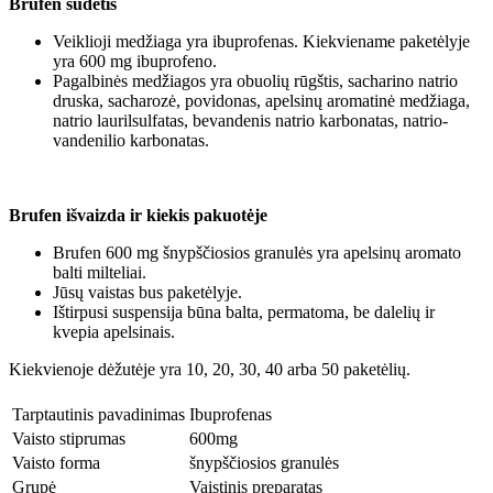
Brufen sudėtis
Veiklioji medžiaga yra ibuprofenas. Kiekviename paketėlyje
yra 600 mg ibuprofeno.
Pagalbinės medžiagos yra obuolių rūgštis, sacharino natrio
druska, sacharozė, povidonas, apelsinų aromatinė medžiaga,
natrio laurilsulfatas, bevandenis natrio karbonatas, natrio-
vandenilio karbonatas.
Brufen išvaizda ir kiekis pakuotėje
Brufen 600 mg šnypščiosios granulės yra apelsinų aromato
balti milteliai.
Jūsų vaistas bus paketėlyje.
Ištirpusi suspensija būna balta, permatoma, be dalelių ir
kvepia apelsinais.
Kiekvienoje dėžutėje yra 10, 20, 30, 40 arba 50 paketėlių.
Tarptautinis pavadinimas
Ibuprofenas
Vaisto stiprumas
600mg
Vaisto forma
šnypščiosios granulės
Grupė
Vaistinis preparatas