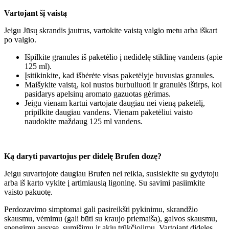
Vartojant šį vaistą
Jeigu Jūsų skrandis jautrus, vartokite vaistą valgio metu arba iškart
po valgio.
Išpilkite granules iš paketėlio į nedidelę stiklinę vandens (apie
125 ml).
Įsitikinkite, kad išbėrėte visas paketėlyje buvusias granules.
Maišykite vaistą, kol nustos burbuliuoti ir granulės ištirps, kol
pasidarys apelsinų aromato gazuotas gėrimas.
Jeigu vienam kartui vartojate daugiau nei vieną paketėlį,
pripilkite daugiau vandens. Vienam paketėliui vaisto
naudokite maždaug 125 ml vandens.
Ką daryti pavartojus per didelę Brufen dozę?
Jeigu suvartojote daugiau Brufen nei reikia, susisiekite su gydytoju
arba iš karto vykite į artimiausią ligoninę. Su savimi pasiimkite
vaisto pakuotę.
Perdozavimo simptomai gali pasireikšti pykinimu, skrandžio
skausmu, vėmimu (gali būti su kraujo priemaiša), galvos skausmu,
spengimu ausyse, sumišimu ir akių trūkčiojimu. Vartojant dideles