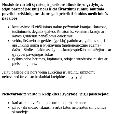
Nustokite vartoti šį vaistą ir pasikonsultuokite su gydytoju,
jeigu pastebėjote kurį nors iš čia išvardintų sunkių šalutinio
poveikio reiškinių, nes Jums gali prireikti skubios medicininės
pagalbos:
kraujavimo iš virškinimo trakto požymiai: kraujas išmatose,
tuštinimasis deguto spalvos išmatomis, vėmimas krauju ar į
kavos grūdelius panašiomis dalelėmis;
veido, liežuvio ar gerklės (gerklų) patinimas, galintis stipriai
apsunkinti rijimą ir kvėpavimą (angioneurozinė edema),
dažnas širdies plakimas, žymus kraujospūdžio sumažėjimas ar
gyvybei pavojingas šokas;
ryškus odos bėrimas, lupimasis, odoje atsiradusios pūslės ar
pleiskanojimas.
Jeigu pastebėjote nors vieną aukščiau išvardintų simptomų,
nebevartokite vaisto ir skubiai kreipkitės į gydytoją.
Nebevartokite vaisto ir kreipkitės į gydytoją, jeigu pastebėjote:
kad atsirado virškinimo sutrikimų arba rėmuo;
pilvo (skrandžio) skausmą arba kitus neįprastus simptomus
skrandyje.