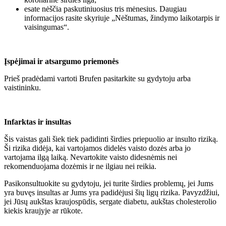
esate nėščia paskutiniuosius tris mėnesius. Daugiau
informacijos rasite skyriuje „Nėštumas, žindymo laikotarpis ir
vaisingumas“.
Įspėjimai ir atsargumo priemonės
Prieš pradėdami vartoti Brufen pasitarkite su gydytoju arba
vaistininku.
Infarktas ir insultas
Šis vaistas gali šiek tiek padidinti širdies priepuolio ar insulto riziką.
Ši rizika didėja, kai vartojamos didelės vaisto dozės arba jo
vartojama ilgą laiką. Nevartokite vaisto didesnėmis nei
rekomenduojama dozėmis ir ne ilgiau nei reikia.
Pasikonsultuokite su gydytoju, jei turite širdies problemų, jei Jums
yra buvęs insultas ar Jums yra padidėjusi šių ligų rizika. Pavyzdžiui,
jei Jūsų aukštas kraujospūdis, sergate diabetu, aukštas cholesterolio
kiekis kraujyje ar rūkote.