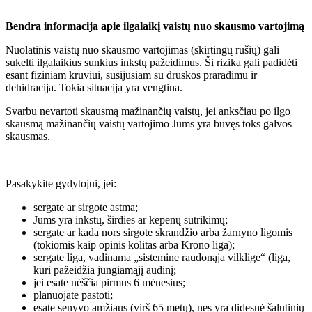
Bendra informacija apie ilgalaikį vaistų nuo skausmo vartojimą
Nuolatinis vaistų nuo skausmo vartojimas (skirtingų rūšių) gali
sukelti ilgalaikius sunkius inkstų pažeidimus. Ši rizika gali
padidėti
esant fiziniam krūviui, susijusiam su druskos praradimu ir
dehidracija. Tokia situacija yra vengtina.
Svarbu nevartoti skausmą mažinančių vaistų, jei anksčiau po ilgo
skausmą mažinančių vaistų vartojimo Jums yra buvęs toks galvos
skausmas.
Pasakykite gydytojui, jei:
sergate ar sirgote astma;
Jums yra inkstų, širdies ar kepenų sutrikimų;
sergate ar kada nors sirgote skrandžio arba žarnyno ligomis
(tokiomis kaip opinis kolitas arba Krono liga);
sergate liga, vadinama „sistemine raudonąja vilklige“ (liga,
kuri pažeidžia jungiamąjį audinį;
jei esate nėščia pirmus 6 mėnesius;
planuojate pastoti;
esate senyvo amžiaus (virš 65 metų), nes yra didesnė šalutinių