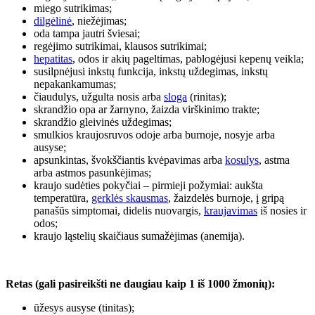
miego sutrikimas;
dilgėlinė
, niežėjimas;
oda tampa jautri šviesai;
regėjimo sutrikimai, klausos sutrikimai;
hepatitas
, odos ir akių pageltimas, pablogėjusi kepenų veikla;
susilpnėjusi inkstų funkcija, inkstų uždegimas, inkstų
nepakankamumas;
čiaudulys, užgulta nosis arba
sloga
(rinitas);
skrandžio opa ar žarnyno, žaizda virškinimo trakte;
skrandžio gleivinės uždegimas;
smulkios kraujosruvos odoje arba burnoje, nosyje arba
ausyse;
apsunkintas, švokščiantis kvėpavimas arba
kosulys
, astma
arba astmos pasunkėjimas;
kraujo sudėties pokyčiai – pirmieji požymiai: aukšta
temperatūra,
gerklės skausmas
, žaizdelės burnoje, į gripą
panašūs simptomai, didelis nuovargis,
kraujavimas
iš nosies ir
odos;
kraujo ląstelių skaičiaus sumažėjimas (anemija).
Retas (gali pasireikšti ne daugiau kaip 1 iš 1000 žmonių):
ūžesys ausyse (tinitas);