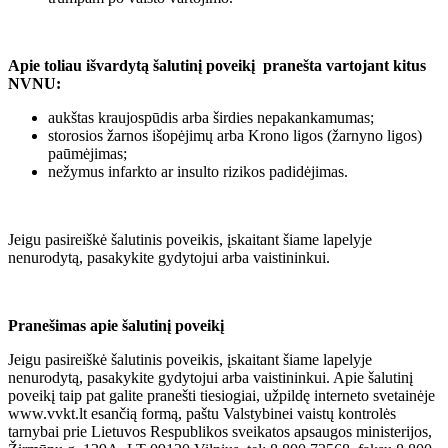
Apie toliau išvardytą šalutinį poveikį pranešta vartojant kitus
NVNU:
aukštas kraujospūdis arba širdies nepakankamumas;
storosios žarnos išopėjimų arba Krono ligos (žarnyno ligos)
paūmėjimas;
nežymus infarkto ar insulto rizikos padidėjimas.
Jeigu pasireiškė šalutinis poveikis, įskaitant šiame lapelyje
nenurodytą, pasakykite gydytojui arba vaistininkui.
Pranešimas apie šalutinį poveikį
Jeigu pasireiškė šalutinis poveikis, įskaitant šiame lapelyje
nenurodytą, pasakykite gydytojui arba vaistininkui. Apie šalutinį
poveikį taip pat galite pranešti tiesiogiai, užpildę interneto svetainėje
www.vvkt.lt
esančią formą, paštu Valstybinei vaistų kontrolės
tarnybai prie Lietuvos Respublikos sveikatos apsaugos ministerijos,