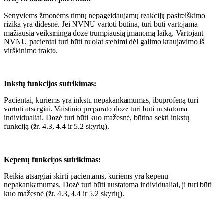
Senyviems žmonėms rimtų nepageidaujamų reakcijų pasireiškimo
rizika yra didesnė. Jei NVNU vartoti būtina, turi būti vartojama
mažiausia veiksminga dozė trumpiausią įmanomą laiką. Vartojant
NVNU pacientai turi būti nuolat stebimi dėl galimo kraujavimo iš
virškinimo trakto.
Inkstų funkcijos sutrikimas:
Pacientai, kuriems yra inkstų nepakankamumas, ibuprofeną turi
vartoti atsargiai. Vaistinio preparato dozė turi būti nustatoma
individualiai. Dozė turi būti kuo mažesnė, būtina sekti inkstų
funkciją (žr. 4.3, 4.4 ir 5.2 skyrių).
Kepenų funkcijos sutrikimas:
Reikia atsargiai skirti pacientams, kuriems yra kepenų
nepakankamumas. Dozė turi būti nustatoma individualiai, ji turi būti
kuo mažesnė (žr. 4.3, 4.4 ir 5.2 skyrių).