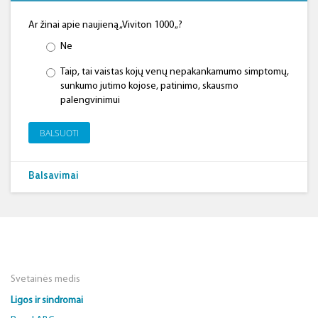
Ar žinai apie naujieną „Viviton 1000 „?
Ne
Taip, tai vaistas kojų venų nepakankamumo simptomų,
sunkumo jutimo kojose, patinimo, skausmo
palengvinimui
BALSUOTI
Balsavimai
Svetainės medis
Ligos ir sindromai