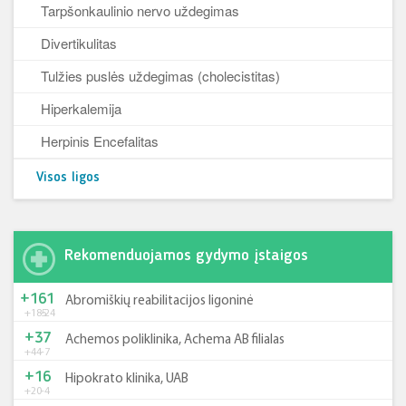
Tarpšonkaulinio nervo uždegimas
Divertikulitas
Tulžies puslės uždegimas (cholecistitas)
Hiperkalemija
Herpinis Encefalitas
Visos ligos
Rekomenduojamos gydymo įstaigos
+161
Abromiškių reabilitacijos ligoninė
+185
-24
+37
Achemos poliklinika, Achema AB filialas
+44
-7
+16
Hipokrato klinika, UAB
+20
-4