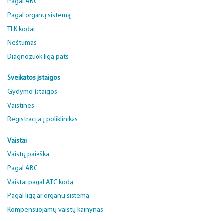
Pagal ABC
Pagal organų sistemą
TLK kodai
Nėštumas
Diagnozuok ligą pats
Sveikatos įstaigos
Gydymo įstaigos
Vaistinės
Registracija į poliklinikas
Vaistai
Vaistų paieška
Pagal ABC
Vaistai pagal ATC kodą
Pagal ligą ar organų sistemą
Kompensuojamų vaistų kainynas