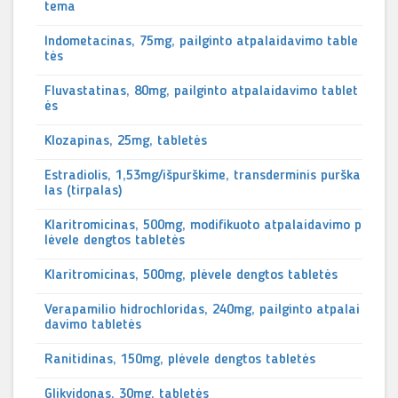
tema
Indometacinas, 75mg, pailginto atpalaidavimo table
tės
Fluvastatinas, 80mg, pailginto atpalaidavimo tablet
ės
Klozapinas, 25mg, tabletės
Estradiolis, 1,53mg/išpurškime, transderminis purška
las (tirpalas)
Klaritromicinas, 500mg, modifikuoto atpalaidavimo p
lėvele dengtos tabletės
Klaritromicinas, 500mg, plėvele dengtos tabletės
Verapamilio hidrochloridas, 240mg, pailginto atpalai
davimo tabletės
Ranitidinas, 150mg, plėvele dengtos tabletės
Glikvidonas, 30mg, tabletės