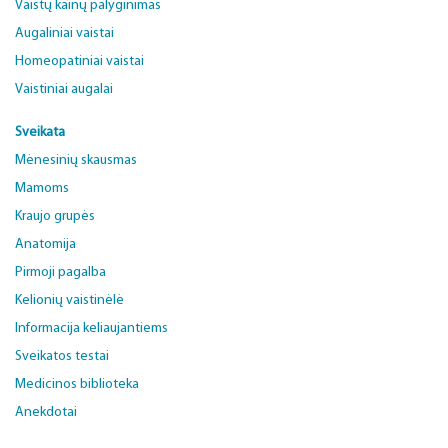
Vaistų kainų palyginimas
Augaliniai vaistai
Homeopatiniai vaistai
Vaistiniai augalai
Sveikata
Mėnesinių skausmas
Mamoms
Kraujo grupės
Anatomija
Pirmoji pagalba
Kelionių vaistinėlė
Informacija keliaujantiems
Sveikatos testai
Medicinos biblioteka
Anekdotai