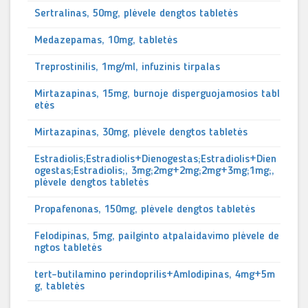
Sertralinas, 50mg, plėvele dengtos tabletės
Medazepamas, 10mg, tabletės
Treprostinilis, 1mg/ml, infuzinis tirpalas
Mirtazapinas, 15mg, burnoje disperguojamosios tabl
etės
Mirtazapinas, 30mg, plėvele dengtos tabletės
Estradiolis;Estradiolis+Dienogestas;Estradiolis+Dien
ogestas;Estradiolis;, 3mg;2mg+2mg;2mg+3mg;1mg;,
plėvele dengtos tabletės
Propafenonas, 150mg, plėvele dengtos tabletės
Felodipinas, 5mg, pailginto atpalaidavimo plėvele de
ngtos tabletės
tert-butilamino perindoprilis+Amlodipinas, 4mg+5m
g, tabletės