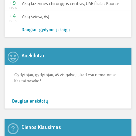
+9
Akių lazerinės chirurgijos centras, UAB filialas Kaunas
+15
-6
+4
Akių šviesa, VšĮ
+9
-5
Daugiau gydymo įstaigų
Anekdotai
- Gydytojau, gydytojau, aš vis galvoju, kad esu nematomas.
- Kas tai pasakė?
Daugiau anekdotų
Dienos Klausimas