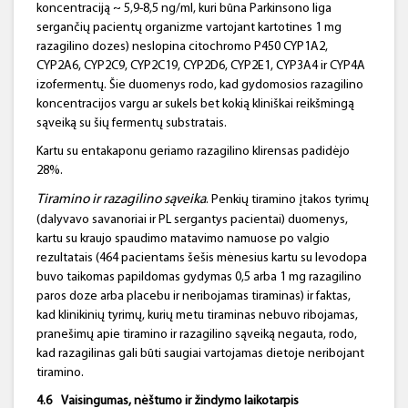
koncentraciją ~ 5,9-8,5 ng/ml, kuri būna Parkinsono liga
sergančių pacientų organizme vartojant kartotines 1 mg
razagilino dozes) neslopina citochromo P450 CYP1A2,
CYP2A6, CYP2C9, CYP2C19, CYP2D6, CYP2E1, CYP3A4 ir CYP4A
izofermentų. Šie duomenys rodo, kad gydomosios razagilino
koncentracijos vargu ar sukels bet kokią kliniškai reikšmingą
sąveiką su šių fermentų substratais.
Kartu su entakaponu geriamo razagilino klirensas padidėjo
28%.
Tiramino
ir
razagilino
sąveika
. Penkių tiramino įtakos tyrimų
(dalyvavo savanoriai ir PL sergantys pacientai) duomenys,
kartu su kraujo spaudimo matavimo namuose po valgio
rezultatais (464 pacientams šešis mėnesius kartu su levodopa
buvo taikomas papildomas gydymas 0,5 arba 1 mg razagilino
paros doze arba placebu ir neribojamas tiraminas) ir faktas,
kad klinikinių tyrimų, kurių metu tiraminas nebuvo ribojamas,
pranešimų apie tiramino ir razagilino sąveiką negauta, rodo,
kad razagilinas gali būti saugiai vartojamas dietoje neribojant
tiramino.
4.6
Vaisingumas, nėštumo ir žindymo laikotarpis