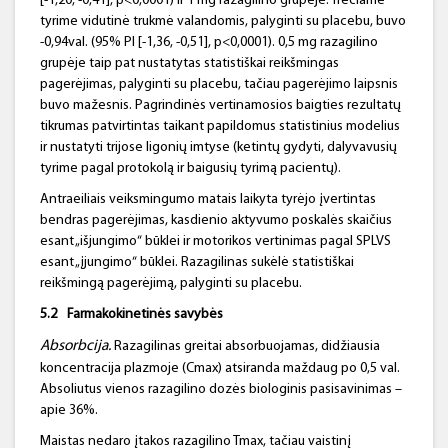
[-1,20, -0,41], p<0,0001) ir 1 mg razagilino grupėje. Trečiame
tyrime vidutinė trukmė valandomis, palyginti su placebu, buvo
-0,94val. (95% PI [-1,36, -0,51], p<0,0001). 0,5 mg razagilino
grupėje taip pat nustatytas statistiškai reikšmingas
pagerėjimas, palyginti su placebu, tačiau pagerėjimo laipsnis
buvo mažesnis. Pagrindinės vertinamosios baigties rezultatų
tikrumas patvirtintas taikant papildomus statistinius modelius
ir nustatyti trijose ligonių imtyse (ketintų gydyti, dalyvavusių
tyrime pagal protokolą ir baigusių tyrimą pacientų).
Antraeiliais veiksmingumo matais laikyta tyrėjo įvertintas
bendras pagerėjimas, kasdienio aktyvumo poskalės skaičius
esant „išjungimo“ būklei ir motorikos vertinimas pagal SPLVS
esant „įjungimo“ būklei. Razagilinas sukėlė statistiškai
reikšmingą pagerėjimą, palyginti su placebu.
5.2
Farmakokinetinės
savybės
Absorbcija.
Razagilinas greitai absorbuojamas, didžiausia
koncentracija plazmoje (Cmax) atsiranda maždaug po 0,5 val.
Absoliutus vienos razagilino dozės biologinis pasisavinimas –
apie 36%.
Maistas nedaro įtakos razagilino Tmax, tačiau vaistinį