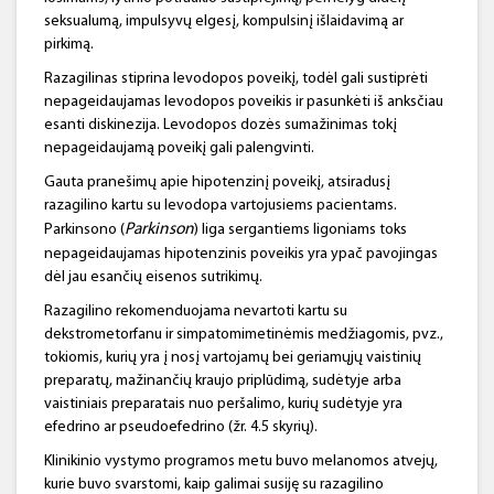
seksualumą, impulsyvų elgesį, kompulsinį išlaidavimą ar
pirkimą.
Razagilinas stiprina levodopos poveikį, todėl gali sustiprėti
nepageidaujamas levodopos poveikis ir pasunkėti iš anksčiau
esanti diskinezija. Levodopos dozės sumažinimas tokį
nepageidaujamą poveikį gali palengvinti.
Gauta pranešimų apie hipotenzinį poveikį, atsiradusį
razagilino kartu su levodopa vartojusiems pacientams.
Parkinson
Parkinsono (
) liga sergantiems ligoniams toks
nepageidaujamas hipotenzinis poveikis yra ypač pavojingas
dėl jau esančių eisenos sutrikimų.
Razagilino rekomenduojama nevartoti kartu su
dekstrometorfanu ir simpatomimetinėmis medžiagomis, pvz.,
tokiomis, kurių yra į nosį vartojamų bei geriamųjų vaistinių
preparatų, mažinančių kraujo priplūdimą, sudėtyje arba
vaistiniais preparatais nuo peršalimo, kurių sudėtyje yra
efedrino ar pseudoefedrino (žr. 4.5 skyrių).
Klinikinio vystymo programos metu buvo melanomos atvejų,
kurie buvo svarstomi, kaip galimai susiję su razagilino