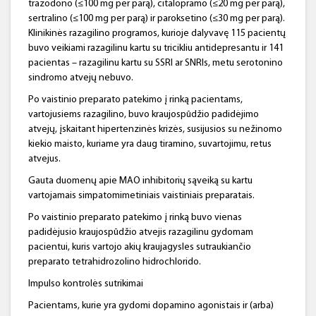
trazodono (≤100 mg per parą), citalopramo (≤20 mg per parą),
sertralino (≤100 mg per parą) ir paroksetino (≤30 mg per parą).
Klinikinės razagilino programos, kurioje dalyvavę 115 pacientų
buvo veikiami razagilinu kartu su tricikliu antidepresantu ir 141
pacientas – razagilinu kartu su SSRI ar SNRIs, metu serotonino
sindromo atvejų nebuvo.
Po vaistinio preparato patekimo į rinką pacientams,
vartojusiems razagilino, buvo kraujospūdžio padidėjimo
atvejų, įskaitant hipertenzinės krizės, susijusios su nežinomo
kiekio maisto, kuriame yra daug tiramino, suvartojimu, retus
atvejus.
Gauta duomenų apie MAO inhibitorių sąveiką su kartu
vartojamais simpatomimetiniais vaistiniais preparatais.
Po vaistinio preparato patekimo į rinką buvo vienas
padidėjusio kraujospūdžio atvejis razagilinu gydomam
pacientui, kuris vartojo akių kraujagysles sutraukiančio
preparato tetrahidrozolino hidrochlorido.
Impulso kontrolės sutrikimai
Pacientams, kurie yra gydomi dopamino agonistais ir (arba)