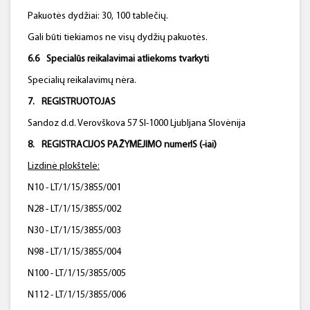
Pakuotės dydžiai: 30, 100 tablečių.
Gali būti tiekiamos ne visų dydžių pakuotės.
6.6
Specialūs reikalavimai atliekoms tvarkyti
Specialių reikalavimų nėra.
7.
R
EGISTRUOTOJAS
Sandoz d.d. Verovškova 57 SI-1000 Ljubljana Slovėnija
8.
R
EGISTRACIJOS PAŽYMĖJIMO
numer
IS (-
iai
)
Lizdinė plokštelė:
N10 - LT/1/15/3855/001
N28 - LT/1/15/3855/002
N30 - LT/1/15/3855/003
N98 - LT/1/15/3855/004
N100 - LT/1/15/3855/005
N112 - LT/1/15/3855/006