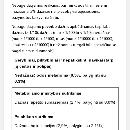
Nepageidaujamos reakcijos, pasireiškusios tiriamiesiems
mažiausiai 2% dažniau nei placebą vartojusiesiems,
pažymėtos kursyviniu šriftu.
Nepageidaujamo poveikio dažnis apibūdinamas taip: labai
dažnas (≥ 1/10), dažnas (nuo ≥ 1/100 iki < 1/10), nedažnas
(nuo ≥ 1/1000 iki < 1/100), retas (nuo ≥ 1/10000 iki < 1/1000),
labai retas (< 1/10000) ir nežinomas (negali būti apskaičiuotas
pagal turimus duomenis).
Gerybiniai, piktybiniai ir nepatikslinti navikai (tarp
jų cistos ir polipai)
Nedažnas: odos melanoma (0,5%, palyginti su
0,3%)
Metabolizmo ir mitybos sutrikimai
Dažnas: apetito sumažėjimas (2,4%, palyginti su 0,8%)
Psichikos sutrikimai
Dažnas: haliucinacijos (2,9%, palyginti su 2,1%),