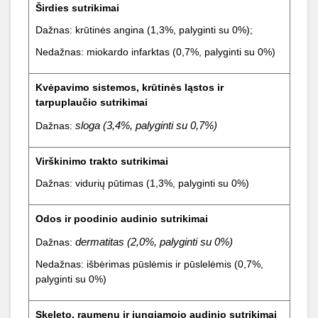
Širdies sutrikimai
Dažnas: krūtinės angina (1,3%, palyginti su 0%);
Nedažnas: miokardo infarktas (0,7%, palyginti su 0%)
Kvėpavimo sistemos, krūtinės ląstos ir
tarpuplaučio sutrikimai
sloga (3,4%, palyginti su 0,7%)
Dažnas:
Virškinimo trakto sutrikimai
Dažnas: vidurių pūtimas (1,3%, palyginti su 0%)
Odos ir poodinio audinio sutrikimai
dermatitas (2,0%, palyginti su 0%)
Dažnas:
Nedažnas: išbėrimas pūslėmis ir pūslelėmis (0,7%,
palyginti su 0%)
Skeleto, raumenų ir jungiamojo audinio sutrikimai