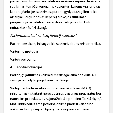
pacientams, kuriems yra vidutinio sunkumo kepenų funkcijos
sutrikimas, turi būti vengiama. Pacientus, kuriems yra lengvas
kepenų funkcijos sutrikimas, pradėti gydyti razagilinu reikia
atsargiai. Jeigu lengvas kepenų funkcijos sutrikimas
progresuoja iki vidutinio, razagilino vartojimas turi būti
nutrauktas (žr. 4.4 skyrių).
Pacientams, kurių inkstų
funkcija
sutrikusi
Pacientams, kurių inkstų veikla sutrikusi, dozės keisti nereikia.
Vartojimo metodas
Vartoti per burną.
4.3
Kontraindikacijos
Padidėjęs jautrumas veikliajai medžiagai arba bet kuriai 6.1
skyriuje nurodytai pagalbinei medžiagai.
Vartojimas kartu su kitais monoamino oksidazės (MAO)
inhibitoriais (įskaitant nereceptinius vaistinius preparatus bei
natūralius produktus, pvz., jonažoles) ir petidinu (žr. 4.5 skyrių).
MAO inhibitorius arba petidiną galima pradėti vartoti ne
anksčiau, kaip praėjus 14 parų po razagilino vartojimo