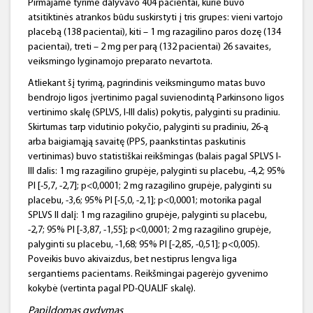
Pirmajame tyrime dalyvavo 404 pacientai, kurie buvo
atsitiktinės atrankos būdu suskirstyti į tris grupes: vieni vartojo
placebą (138 pacientai), kiti – 1 mg razagilino paros dozę (134
pacientai), treti – 2 mg per parą (132 pacientai) 26 savaites,
veiksmingo lyginamojo preparato nevartota.
Atliekant šį tyrimą, pagrindinis veiksmingumo matas buvo
bendrojo ligos įvertinimo pagal suvienodintą Parkinsono ligos
vertinimo skalę (SPLVS, I-III dalis) pokytis, palyginti su pradiniu.
Skirtumas tarp vidutinio pokyčio, palyginti su pradiniu, 26-ą
arba baigiamąją savaitę (PPS, paankstintas paskutinis
vertinimas) buvo statistiškai reikšmingas (balais pagal SPLVS I-
III dalis: 1 mg razagilino grupėje, palyginti su placebu, -4,2; 95%
PI [-5,7, -2,7]; p<0,0001; 2 mg razagilino grupėje, palyginti su
placebu, -3,6; 95% PI [-5,0, -2,1]; p<0,0001; motorika pagal
SPLVS II dalį: 1 mg razagilino grupėje, palyginti su placebu,
-2,7; 95% PI [-3,87, -1,55]; p<0,0001; 2 mg razagilino grupėje,
palyginti su placebu, -1,68; 95% PI [-2,85, -0,51]; p<0,005).
Poveikis buvo akivaizdus, bet nestiprus lengva liga
sergantiems pacientams. Reikšmingai pagerėjo gyvenimo
kokybė (vertinta pagal PD-QUALIF skalę).
Papildomas gydymas