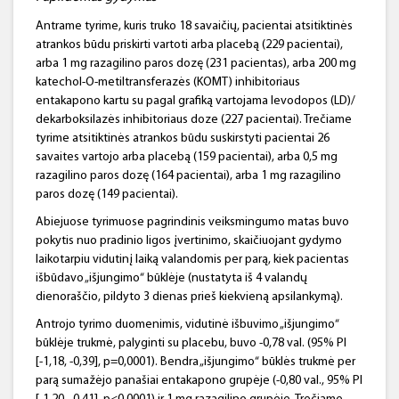
Antrame tyrime, kuris truko 18 savaičių, pacientai atsitiktinės
atrankos būdu priskirti vartoti arba placebą (229 pacientai),
arba 1 mg razagilino paros dozę (231 pacientas), arba 200 mg
katechol-O-metiltransferazės (KOMT) inhibitoriaus
entakapono kartu su pagal grafiką vartojama levodopos (LD)/
dekarboksilazės inhibitoriaus doze (227 pacientai). Trečiame
tyrime atsitiktinės atrankos būdu suskirstyti pacientai 26
savaites vartojo arba placebą (159 pacientai), arba 0,5 mg
razagilino paros dozę (164 pacientai), arba 1 mg razagilino
paros dozę (149 pacientai).
Abiejuose tyrimuose pagrindinis veiksmingumo matas buvo
pokytis nuo pradinio ligos įvertinimo, skaičiuojant gydymo
laikotarpiu vidutinį laiką valandomis per parą, kiek pacientas
išbūdavo „išjungimo“ būklėje (nustatyta iš 4 valandų
dienoraščio, pildyto 3 dienas prieš kiekvieną apsilankymą).
Antrojo tyrimo duomenimis, vidutinė išbuvimo „išjungimo“
būklėje trukmė, palyginti su placebu, buvo -0,78 val. (95% PI
[-1,18, -0,39], p=0,0001). Bendra „išjungimo“ būklės trukmė per
parą sumažėjo panašiai entakapono grupėje (-0,80 val., 95% PI