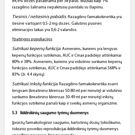
84,4% dozės pašalinama per 38 paras. Mažiau kaip 1%
razagilino šalinama nepakitusiu pavidalu su šlapimu.
Tiesinis / netiesinis pobūdis
. Razagilino farmakokinetika yra
tiesinė vartojant 0,5-2 mg dozes. Galutinis pusinės
eliminacijos laikas yra 0,6-2 valandos.
Ypating
os populiacijos
Sutrikusi kepenų funkcija
. Asmenims, kuriems yra lengvas
kepenų funkcijos sutrikimas, AUC ir Cmax padidėjo atitinkamai
80% ir 38%. Asmenims, kuriems yra vidutinio sunkumo kepenų
funkcijos sutrikimas, AUC ir Cmax padidėjo atitinkamai 568% ir
83% (žr. 4.4 skyrių).
Sutrikusi
inkstų funkcija
. Razagilino farmakokinetika esant
lengvam (kreatinino klirensas 50-80 ml per minutę) ar vidutinio
sunkumo (kreatinino klirensas 30-49 ml per minutę) inkstų
funkcijos sutrikimui panaši kaip ir sveikų asmenų organizme.
5.3
Ikiklinikinių
saugumo tyrimų duomenys
Įprastų farmakologinio saugumo, kartotinių dozių toksiškumo,
toksinio poveikio reprodukcijai ikiklinikinių tyrimų duomenys