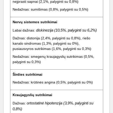
neįprasti sapnai (2,1%, palyginti su 0,8%)
Nedažnas: sumišimas (0,8%, palyginti su 0,5%)
Nervų sistemos sutrikimai
diskinezija
(10,5%, palyginti su 6,2%)
Labai dažnas:
Dažnas: distonija (2,4%, palyginti su 0,8%), riešo
kanalo sindromas (1,3%, palyginti su 0%),
pusiausvyros sutrikimas (1,6%, palyginti su 0,3%)
Nedažnas: smegenų kraujagyslių sutrikimas (0,5%,
palyginti su 0,3%)
Širdies sutrikimai
Nedažnas: krūtinės angina (0,5%, palyginti su 0%)
Kraujagyslių sutrikimai
ortostatinė
hipotenzija
(3,9%, palyginti su
Dažnas:
0,8%)