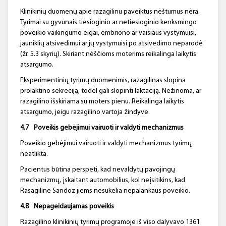
Klinikinių duomenų apie razagilinu paveiktus nėštumus nėra.
Tyrimai su gyvūnais tiesioginio ar netiesioginio kenksmingo
poveikio vaikingumo eigai, embriono ar vaisiaus vystymuisi,
jauniklių atsivedimui ar jų vystymuisi po atsivedimo neparodė
(žr. 5.3 skyrių). Skiriant nėščioms moterims reikalinga laikytis
atsargumo.
Eksperimentinių tyrimų duomenimis, razagilinas slopina
prolaktino sekreciją, todėl gali slopinti laktaciją. Nežinoma, ar
razagilino išskiriama su moters pienu. Reikalinga laikytis
atsargumo, jeigu razagilino vartoja žindyvė.
4.7
Poveikis gebėjimui vairuoti ir valdyti mechanizmus
Poveikio gebėjimui vairuoti ir valdyti mechanizmus tyrimų
neatlikta.
Pacientus būtina perspėti, kad nevaldytų pavojingų
mechanizmų, įskaitant automobilius, kol neįsitikins, kad
Rasagiline Sandoz jiems nesukelia nepalankaus poveikio.
4.8
Nepageidaujamas poveikis
Razagilino klinikinių tyrimų programoje iš viso dalyvavo 1361