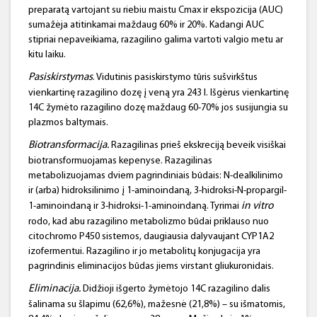
preparatą vartojant su riebiu maistu Cmax ir ekspozicija (AUC)
sumažėja atitinkamai maždaug 60% ir 20%. Kadangi AUC
stipriai nepaveikiama, razagilino galima vartoti valgio metu ar
kitu laiku.
Pasiskirstymas
. Vidutinis pasiskirstymo tūris sušvirkštus
vienkartinę razagilino dozę į veną yra 243 l. Išgėrus vienkartinę
14C žymėto razagilino dozę maždaug 60-70% jos susijungia su
plazmos baltymais.
Biotransformacija
.
Razagilinas prieš ekskreciją beveik visiškai
biotransformuojamas kepenyse. Razagilinas
metabolizuojamas dviem pagrindiniais būdais: N-dealkilinimo
ir (arba) hidroksilinimo į 1-aminoindaną, 3-hidroksi-N-propargil-
in
vitro
1-aminoindaną ir 3-hidroksi-1-aminoindaną. Tyrimai
rodo, kad abu razagilino metabolizmo būdai priklauso nuo
citochromo P450 sistemos, daugiausia dalyvaujant CYP1A2
izofermentui. Razagilino ir jo metabolitų konjugacija yra
pagrindinis eliminacijos būdas jiems virstant gliukuronidais.
Eliminacija
.
Didžioji išgerto žymėtojo 14C razagilino dalis
šalinama su šlapimu (62,6%), mažesnė (21,8%) – su išmatomis,