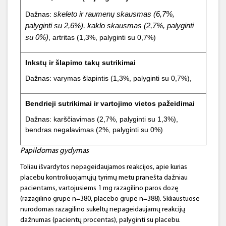
skeleto ir raumenų skausmas (6,7%,
Dažnas:
palyginti su 2,6%), kaklo skausmas (2,7%, palyginti
su 0%)
, artritas (1,3%, palyginti su 0,7%)
Inkstų ir šlapimo takų sutrikimai
Dažnas: varymas šlapintis (1,3%, palyginti su 0,7%),
Bendrieji sutrikimai ir vartojimo vietos pažeidimai
Dažnas: karščiavimas (2,7%, palyginti su 1,3%),
bendras negalavimas (2%, palyginti su 0%)
Papildomas gydymas
Toliau išvardytos nepageidaujamos reakcijos, apie kurias
placebu kontroliuojamųjų tyrimų metu pranešta dažniau
pacientams, vartojusiems 1 mg razagilino paros dozę
(razagilino grupė n=380, placebo grupė n=388). Skliaustuose
nurodomas razagilino sukeltų nepageidaujamų reakcijų
dažnumas (pacientų procentas), palyginti su placebu.