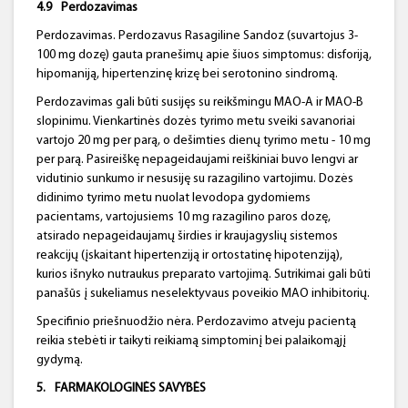
4.9
Perdozavimas
Perdozavimas. Perdozavus Rasagiline Sandoz (suvartojus 3-
100 mg dozę) gauta pranešimų apie šiuos simptomus: disforiją,
hipomaniją, hipertenzinę krizę bei serotonino sindromą.
Perdozavimas gali būti susijęs su reikšmingu MAO-A ir MAO-B
slopinimu. Vienkartinės dozės tyrimo metu sveiki savanoriai
vartojo 20 mg per parą, o dešimties dienų tyrimo metu - 10 mg
per parą. Pasireiškę nepageidaujami reiškiniai buvo lengvi ar
vidutinio sunkumo ir nesusiję su razagilino vartojimu. Dozės
didinimo tyrimo metu nuolat levodopa gydomiems
pacientams, vartojusiems 10 mg razagilino paros dozę,
atsirado nepageidaujamų širdies ir kraujagyslių sistemos
reakcijų (įskaitant hipertenziją ir ortostatinę hipotenziją),
kurios išnyko nutraukus preparato vartojimą. Sutrikimai gali būti
panašūs į sukeliamus neselektyvaus poveikio MAO inhibitorių.
Specifinio priešnuodžio nėra. Perdozavimo atveju pacientą
reikia stebėti ir taikyti reikiamą simptominį bei palaikomąjį
gydymą.
5.
FARMAKOLOGINĖS SAVYBĖS