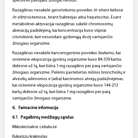
specifinio pavojaus žmogui nerodo.
in
vivo
Razagilinas nesukėlė genotoksinio poveikio
ir keliose
in
vitro
sistemose, tiriant bakterijas arba hepatocitus. Esant
metabolinei aktyvacijai razagilinas sukėlė chromosomų
aberacijų padidėjimą, kai koncentracija buvo stipriai
citotoksinė, kuri nesusidaro gydomąją dozę vartojančio
žmogaus organizme.
Razagilinas nesukėlė kancerogeninio poveikio žiurkėms, kai
sisteminė ekspozicija gyvūnų organizme buvo 84-339 kartus
didesnė už tą, kuri būna 1 mg razagilino per parą vartojančio
žmogaus organizme. Pelėms pastebėtas mišrios bronchiolių ir
alveolių adenomos ir (arba) karcinomos atvejų padažnėjimas,
kai sisteminė ekspozicija gyvūnų organizme buvo 144-213
kartų didesnė už tą, kuri būna 1 mg razagilino per parą
vartojančio žmogaus organizme.
6.
Farmacinė informacija
6.1
Pagalbinių medžiagų sąrašas
Mikrokristalinė celiuliozė
Kukurūzų krakmolas