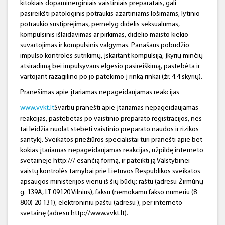
kitokiais dopaminerginiais vaistiniais preparatais, gali
pasireikšti patologinis potraukis azartiniams lošimams, lytinio
potraukio sustiprėjimas, pernelyg didelis seksualumas,
kompulsinis išlaidavimas ar pirkimas, didelio maisto kiekio
suvartojimas ir kompulsinis valgymas. Panašaus pobūdžio
impulso kontrolės sutrikimų, įskaitant kompulsiją, įkyrių minčių
atsiradimą bei impulsyvaus elgesio pasireiškimą, pastebėta ir
vartojant razagilino po jo patekimo į rinką rinkai (žr. 4.4 skyrių).
Pranešimas apie įtariamas nepageidaujamas reakcijas
www.vvkt.lt
Svarbu pranešti apie įtariamas nepageidaujamas
reakcijas, pastebėtas po vaistinio preparato registracijos, nes
tai leidžia nuolat stebėti vaistinio preparato naudos ir rizikos
santykį. Sveikatos priežiūros specialistai turi pranešti apie bet
kokias įtariamas nepageidaujamas reakcijas, užpildę interneto
svetainėje http:/// esančią formą, ir pateikti ją Valstybinei
vaistų kontrolės tarnybai prie Lietuvos Respublikos sveikatos
apsaugos ministerijos vienu iš šių būdų: raštu (adresu Žirmūnų
g. 139A, LT 09120 Vilnius), faksu (nemokamu fakso numeriu (8
800) 20 131), elektroniniu paštu (adresu ), per interneto
svetainę (adresu http://www.vvkt.lt).