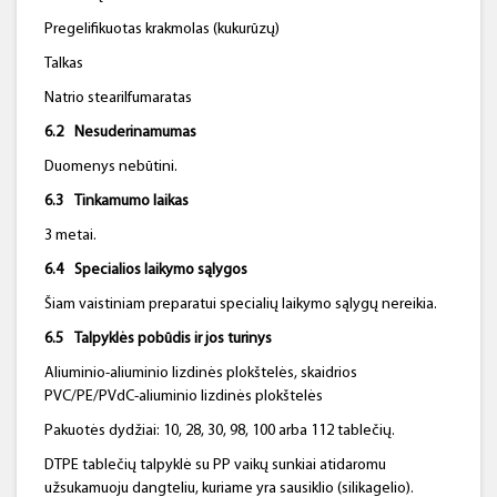
Pregelifikuotas krakmolas (kukurūzų)
Talkas
Natrio stearilfumaratas
6.2
Nesuderinamumas
Duomenys nebūtini.
6.3
Tinkamumo laikas
3 metai.
6.4
Specialios laikymo sąlygos
Šiam vaistiniam preparatui specialių laikymo sąlygų nereikia.
6.5
Talpyklės
pobūdis ir jos
turinys
Aliuminio-aliuminio lizdinės plokštelės, skaidrios
PVC/PE/PVdC-aliuminio lizdinės plokštelės
Pakuotės dydžiai: 10, 28, 30, 98, 100 arba 112 tablečių.
DTPE tablečių talpyklė su PP vaikų sunkiai atidaromu
užsukamuoju dangteliu, kuriame yra sausiklio (silikagelio).