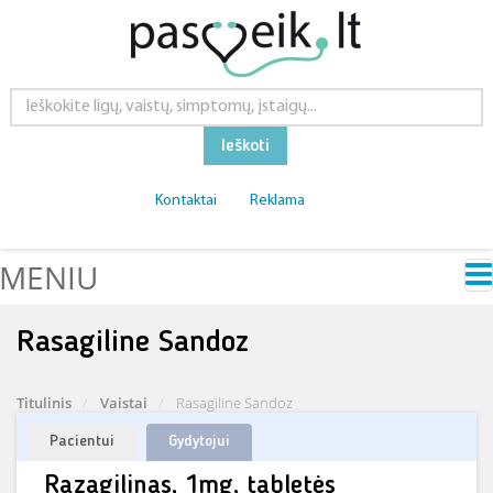
Ieškoti
Kontaktai
Reklama
MENIU
Rasagiline Sandoz
Titulinis
Vaistai
Rasagiline Sandoz
Pacientui
Gydytojui
Razagilinas, 1mg, tabletės