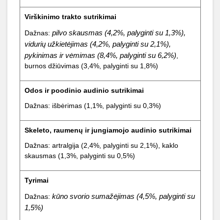
Virškinimo trakto sutrikimai
pilvo skausmas (4,2%, palyginti su 1,3%),
Dažnas:
vidurių užkietėjimas (4,2%, palyginti su 2,1%),
pykinimas ir vėmimas (8,4%, palyginti su 6,2%)
,
burnos džiūvimas (3,4%, palyginti su 1,8%)
Odos ir poodinio audinio sutrikimai
Dažnas: išbėrimas (1,1%, palyginti su 0,3%)
Skeleto, raumenų ir jungiamojo audinio sutrikimai
Dažnas: artralgija (2,4%, palyginti su 2,1%), kaklo
skausmas (1,3%, palyginti su 0,5%)
Tyrimai
kūno svorio sumažėjimas (4,5%, palyginti su
Dažnas:
1,5%)