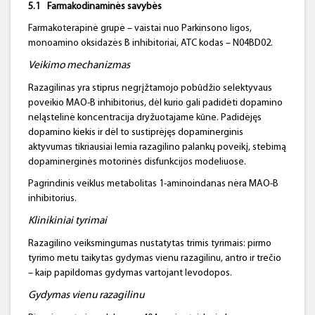
5.1
Farmakodinaminės
savybės
Farmakoterapinė grupė – vaistai nuo Parkinsono ligos,
monoamino oksidazės B inhibitoriai, ATC kodas – N04BD02.
Veikimo mechanizmas
Razagilinas yra stiprus negrįžtamojo pobūdžio selektyvaus
poveikio MAO-B inhibitorius, dėl kurio gali padidėti dopamino
neląstelinė koncentracija dryžuotajame kūne. Padidėjęs
dopamino kiekis ir dėl to sustiprėjęs dopaminerginis
aktyvumas tikriausiai lemia razagilino palankų poveikį, stebimą
dopaminerginės motorinės disfunkcijos modeliuose.
Pagrindinis veiklus metabolitas 1-aminoindanas nėra MAO-B
inhibitorius.
Klinikiniai tyrimai
Razagilino veiksmingumas nustatytas trimis tyrimais: pirmo
tyrimo metu taikytas gydymas vienu razagilinu, antro ir trečio
– kaip papildomas gydymas vartojant levodopos.
Gydymas vienu
razagilinu