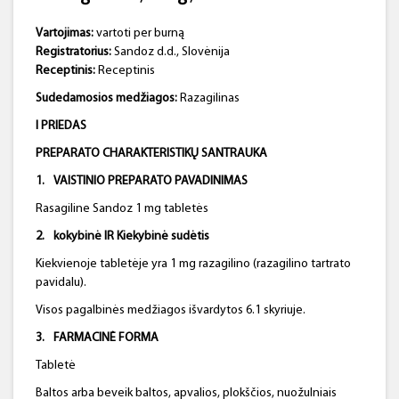
Vartojimas:
vartoti per burną
Registratorius:
Sandoz d.d., Slovėnija
Receptinis:
Receptinis
Sudedamosios medžiagos:
Razagilinas
I PRIEDAS
PREPARATO CHARAKTERISTIKŲ SANTRAUKA
1.
VAISTINIO
PREPARATO PAVADINIMAS
Rasagiline Sandoz 1 mg tabletės
2.
kokybinė IR Kiekybinė sudėtis
Kiekvienoje tabletėje yra 1 mg razagilino (razagilino tartrato
pavidalu).
Visos pagalbinės medžiagos išvardytos 6.1 skyriuje.
3.
FARMACINĖ FORMA
Tabletė
Baltos arba beveik baltos, apvalios, plokščios, nuožulniais