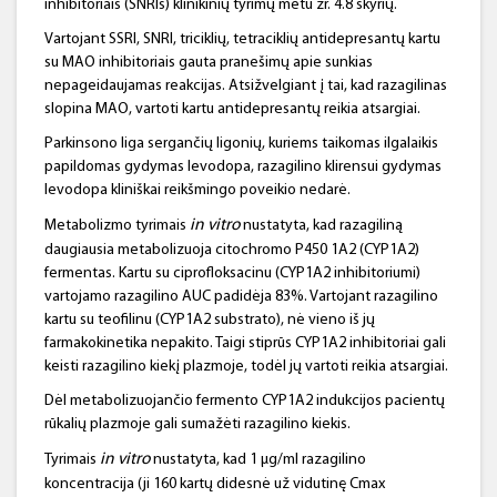
inhibitoriais (SNRIs) klinikinių tyrimų metu žr. 4.8 skyrių.
Vartojant SSRI, SNRI, triciklių, tetraciklių antidepresantų kartu
su MAO inhibitoriais gauta pranešimų apie sunkias
nepageidaujamas reakcijas. Atsižvelgiant į tai, kad razagilinas
slopina MAO, vartoti kartu antidepresantų reikia atsargiai.
Parkinsono liga sergančių ligonių, kuriems taikomas ilgalaikis
papildomas gydymas levodopa, razagilino klirensui gydymas
levodopa kliniškai reikšmingo poveikio nedarė.
in
vitro
Metabolizmo tyrimais
nustatyta, kad razagiliną
daugiausia metabolizuoja citochromo P450 1A2 (CYP1A2)
fermentas. Kartu su ciprofloksacinu (CYP1A2 inhibitoriumi)
vartojamo razagilino AUC padidėja 83%. Vartojant razagilino
kartu su teofilinu (CYP1A2 substrato), nė vieno iš jų
farmakokinetika nepakito. Taigi stiprūs CYP1A2 inhibitoriai gali
keisti razagilino kiekį plazmoje, todėl jų vartoti reikia atsargiai.
Dėl metabolizuojančio fermento CYP1A2 indukcijos pacientų
rūkalių plazmoje gali sumažėti razagilino kiekis.
in
vitro
Tyrimais
nustatyta, kad 1 μg/ml razagilino
koncentracija (ji 160 kartų didesnė už vidutinę Cmax