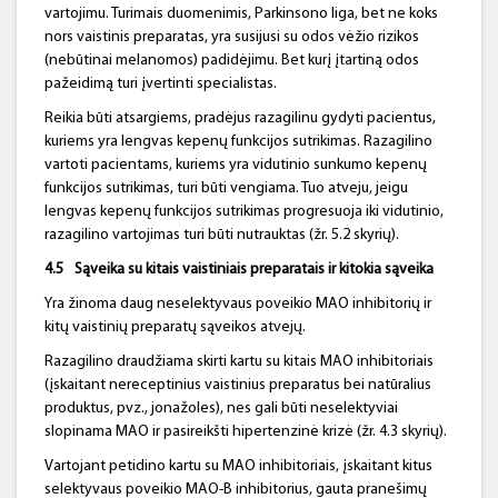
vartojimu. Turimais duomenimis, Parkinsono liga, bet ne koks
nors vaistinis preparatas, yra susijusi su odos vėžio rizikos
(nebūtinai melanomos) padidėjimu. Bet kurį įtartiną odos
pažeidimą turi įvertinti specialistas.
Reikia būti atsargiems, pradėjus razagilinu gydyti pacientus,
kuriems yra lengvas kepenų funkcijos sutrikimas. Razagilino
vartoti pacientams, kuriems yra vidutinio sunkumo kepenų
funkcijos sutrikimas, turi būti vengiama. Tuo atveju, jeigu
lengvas kepenų funkcijos sutrikimas progresuoja iki vidutinio,
razagilino vartojimas turi būti nutrauktas (žr. 5.2 skyrių).
4.5
Sąveika su kitais vaistiniais preparatais ir kitokia sąveika
Yra žinoma daug neselektyvaus poveikio MAO inhibitorių ir
kitų vaistinių preparatų sąveikos atvejų.
Razagilino draudžiama skirti kartu su kitais MAO inhibitoriais
(įskaitant nereceptinius vaistinius preparatus bei natūralius
produktus, pvz., jonažoles), nes gali būti neselektyviai
slopinama MAO ir pasireikšti hipertenzinė krizė (žr. 4.3 skyrių).
Vartojant petidino kartu su MAO inhibitoriais, įskaitant kitus
selektyvaus poveikio MAO-B inhibitorius, gauta pranešimų