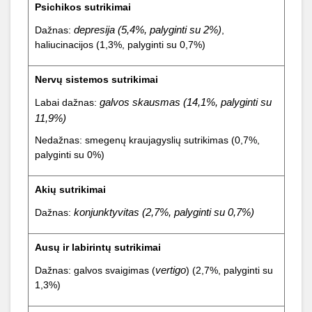
Psichikos sutrikimai
depresija (5,4%, palyginti su 2%)
Dažnas:
,
haliucinacijos (1,3%, palyginti su 0,7%)
Nervų sistemos sutrikimai
galvos skausmas (14,1%, palyginti su
Labai dažnas:
11,9%)
Nedažnas: smegenų kraujagyslių sutrikimas (0,7%,
palyginti su 0%)
Akių sutrikimai
konjunktyvitas (2,7%, palyginti su 0,7%)
Dažnas:
Ausų ir labirintų sutrikimai
vertigo
Dažnas: galvos svaigimas (
)
(2,7%, palyginti su
1,3%)