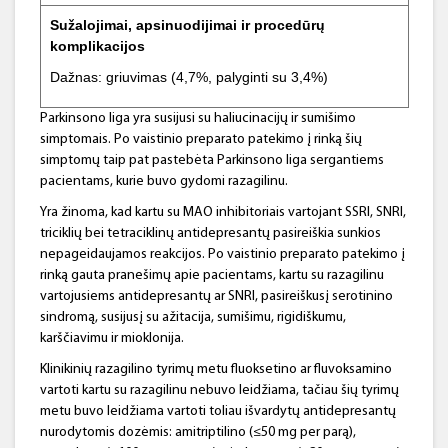
Sužalojimai, apsinuodijimai ir procedūrų
komplikacijos
Dažnas: griuvimas (4,7%, palyginti su 3,4%)
Parkinsono liga yra susijusi su haliucinacijų ir sumišimo
simptomais. Po vaistinio preparato patekimo į rinką šių
simptomų taip pat pastebėta Parkinsono liga sergantiems
pacientams, kurie buvo gydomi razagilinu.
Yra žinoma, kad kartu su MAO inhibitoriais vartojant SSRI, SNRI,
triciklių bei tetraciklinų antidepresantų pasireiškia sunkios
nepageidaujamos reakcijos. Po vaistinio preparato patekimo į
rinką gauta pranešimų apie pacientams, kartu su razagilinu
vartojusiems antidepresantų ar SNRI, pasireiškusį serotinino
sindromą, susijusį su ažitacija, sumišimu, rigidiškumu,
karščiavimu ir mioklonija.
Klinikinių razagilino tyrimų metu fluoksetino ar fluvoksamino
vartoti kartu su razagilinu nebuvo leidžiama, tačiau šių tyrimų
metu buvo leidžiama vartoti toliau išvardytų antidepresantų
nurodytomis dozėmis: amitriptilino (≤50 mg per parą),