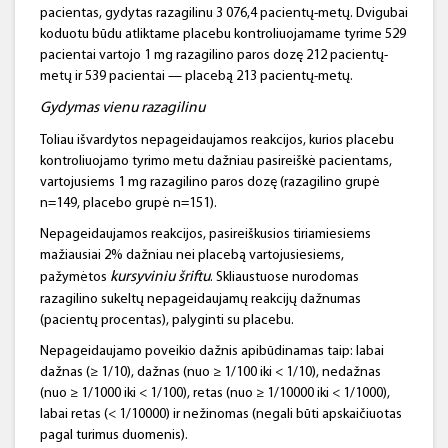
pacientas, gydytas razagilinu 3 076,4 pacientų-metų. Dvigubai
koduotu būdu atliktame placebu kontroliuojamame tyrime 529
pacientai vartojo 1 mg razagilino paros dozę 212 pacientų-
metų ir 539 pacientai — placebą 213 pacientų-metų.
Gydymas vienu
razagilinu
Toliau išvardytos nepageidaujamos reakcijos, kurios placebu
kontroliuojamo tyrimo metu dažniau pasireiškė pacientams,
vartojusiems 1 mg razagilino paros dozę (razagilino grupė
n=149, placebo grupė n=151).
Nepageidaujamos reakcijos, pasireiškusios tiriamiesiems
mažiausiai 2% dažniau nei placebą vartojusiesiems,
kursyviniu
šriftu
pažymėtos
. Skliaustuose nurodomas
razagilino sukeltų nepageidaujamų reakcijų dažnumas
(pacientų procentas), palyginti su placebu.
Nepageidaujamo poveikio dažnis apibūdinamas taip: labai
dažnas (≥ 1/10), dažnas (nuo ≥ 1/100 iki < 1/10), nedažnas
(nuo ≥ 1/1000 iki < 1/100), retas (nuo ≥ 1/10000 iki < 1/1000),
labai retas (< 1/10000) ir nežinomas (negali būti apskaičiuotas
pagal turimus duomenis).