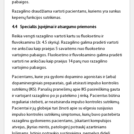
pabaigos.
Razagilino draudžiama vartoti pacientams, kuriems yra sunkus
kepenų funkcijos sutrikimas.
4.4
Specialūs įspėjimai ir atsargumo priemonės
Reikia vengti razagilino vartoti kartu su fluoksetinu ir
fluvoksaminu (žr. 4.5 skyrių). Razagilino galima pradėti vartoti
ne anksčiau kaip praėjus 5 savaitėms nuo fluoksetino
vartojimo pabaigos. Fluoksetino ir fluvoksamino galima pradėti
vartoti ne anksčiau kaip praėjus 14 parų nuo razagilino
vartojimo pabaigos.
Pacientams, kurie yra gydomi dopamino agonistais ir (arba)
dopaminerginiais preparatais, gali atsirasti impulso kontrolės
sutrikimų (IKS). Panašių pranešimų apie IKS pasireiškimą gauta
ir vartojant razagilino po jo patekimo į rinką. Pacientus būtina
reguliariai stebėti, ar neatsiranda impulso kontrolės sutrikimų.
Pacientai ir jų globėjai turi žinoti apie su elgesiu susijusius
impulso kontrolės sutrikimų simptomus, kurių buvo pastebėta
razagilinu gydomiems pacientams, įskaitant kompulsijos
atvejus, įkyrias mintis, patologinį potraukį azartiniams
lošimams, lytinio potraukio sustiprėjimą, pernelyg didelį