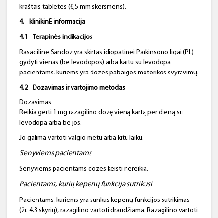
kraštais tabletės (6,5 mm skersmens).
4.
klinikinĖ informacija
4.1
Terapinės indikacijos
Rasagiline Sandoz yra skirtas idiopatinei Parkinsono ligai (PL)
gydyti vienas (be levodopos) arba kartu su levodopa
pacientams, kuriems yra dozės pabaigos motorikos svyravimų.
4.2
Dozavimas ir vartojimo metodas
Dozavimas
Reikia gerti 1 mg razagilino dozę vieną kartą per dieną su
levodopa arba be jos.
Jo galima vartoti valgio metu arba kitu laiku.
Senyviems pacientams
Senyviems pacientams dozės keisti nereikia.
Pacientams, kurių kepenų
funkcija
sutrikusi
Pacientams, kuriems yra sunkus kepenų funkcijos sutrikimas
(žr. 4.3 skyrių), razagilino vartoti draudžiama. Razagilino vartoti