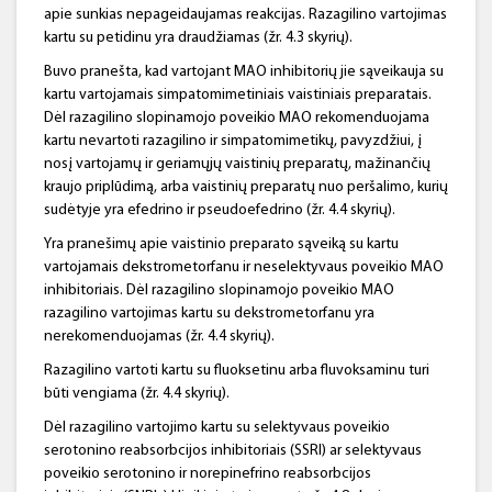
apie sunkias nepageidaujamas reakcijas. Razagilino vartojimas
kartu su petidinu yra draudžiamas (žr. 4.3 skyrių).
Buvo pranešta, kad vartojant MAO inhibitorių jie sąveikauja su
kartu vartojamais simpatomimetiniais vaistiniais preparatais.
Dėl razagilino slopinamojo poveikio MAO rekomenduojama
kartu nevartoti razagilino ir simpatomimetikų, pavyzdžiui, į
nosį vartojamų ir geriamųjų vaistinių preparatų, mažinančių
kraujo priplūdimą, arba vaistinių preparatų nuo peršalimo, kurių
sudėtyje yra efedrino ir pseudoefedrino (žr. 4.4 skyrių).
Yra pranešimų apie vaistinio preparato sąveiką su kartu
vartojamais dekstrometorfanu ir neselektyvaus poveikio MAO
inhibitoriais. Dėl razagilino slopinamojo poveikio MAO
razagilino vartojimas kartu su dekstrometorfanu yra
nerekomenduojamas (žr. 4.4 skyrių).
Razagilino vartoti kartu su fluoksetinu arba fluvoksaminu turi
būti vengiama (žr. 4.4 skyrių).
Dėl razagilino vartojimo kartu su selektyvaus poveikio
serotonino reabsorbcijos inhibitoriais (SSRI) ar selektyvaus
poveikio serotonino ir norepinefrino reabsorbcijos