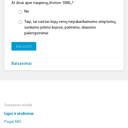
Ar žinai apie naujieną „Viviton 1000 „?
Ne
Taip, tai vaistas kojų venų nepakankamumo simptomų,
sunkumo jutimo kojose, patinimo, skausmo
palengvinimui
BALSUOTI
Balsavimai
Svetainės medis
Ligos ir sindromai
Pagal ABC