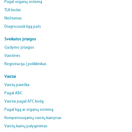
Pagal organų sistemą
TLK kodai
Nėštumas
Diagnozuok ligą pats
Sveikatos įstaigos
Gydymo įstaigos
Vaistinės
Registracija į poliklinikas
Vaistai
Vaistų paieška
Pagal ABC
Vaistai pagal ATC kodą
Pagal ligą ar organų sistemą
Kompensuojamų vaistų kainynas
Vaistų kainų palyginimas