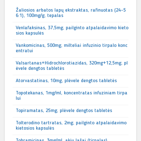
Žaliosios arbatos lapų ekstraktas, rafinuotas (24-5
6:1), 100mg/g, tepalas
Venlafaksinas, 37,5mg, pailginto atpalaidavimo kieto
sios kapsulės
Vankomicinas, 500mg, milteliai infuzinio tirpalo konc
entratui
Valsartanas+Hidrochlorotiazidas, 320mg+12,5mg, pl
ėvele dengtos tabletės
Atorvastatinas, 10mg, plėvele dengtos tabletės
Topotekanas, 1mg/ml, koncentratas infuziniam tirpa
lui
Topiramatas, 25mg, plėvele dengtos tabletės
Tolterodino tartratas, 2mg, pailginto atpalaidavimo
kietosios kapsulės
Tobramicinas, 3mg/ml, akių lašai (tirpalas)