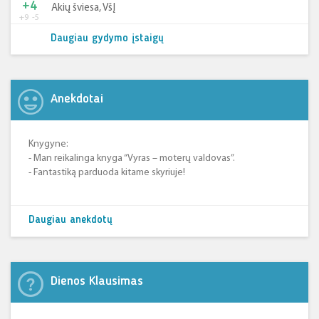
+4
Akių šviesa, VšĮ
+9
-5
Daugiau gydymo įstaigų
Anekdotai
Knygyne:
- Man reikalinga knyga “Vyras – moterų valdovas”.
- Fantastiką parduoda kitame skyriuje!
Daugiau anekdotų
Dienos Klausimas