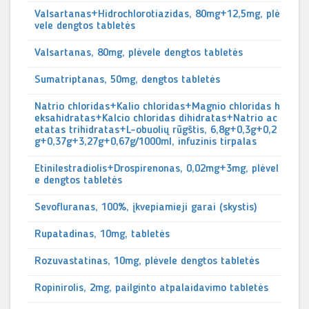
Valsartanas+Hidrochlorotiazidas, 80mg+12,5mg, plė
vele dengtos tabletės
Valsartanas, 80mg, plėvele dengtos tabletės
Sumatriptanas, 50mg, dengtos tabletės
Natrio chloridas+Kalio chloridas+Magnio chloridas h
eksahidratas+Kalcio chloridas dihidratas+Natrio ac
etatas trihidratas+L-obuolių rūgštis, 6,8g+0,3g+0,2
g+0,37g+3,27g+0,67g/1000ml, infuzinis tirpalas
Etinilestradiolis+Drospirenonas, 0,02mg+3mg, plėvel
e dengtos tabletės
Sevofluranas, 100%, įkvepiamieji garai (skystis)
Rupatadinas, 10mg, tabletės
Rozuvastatinas, 10mg, plėvele dengtos tabletės
Ropinirolis, 2mg, pailginto atpalaidavimo tabletės