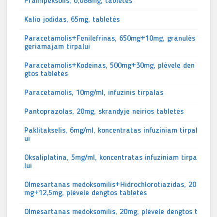
Pramipeksolis, 0,088mg, tabletės
Kalio jodidas, 65mg, tabletės
Paracetamolis+Fenilefrinas, 650mg+10mg, granulės
geriamajam tirpalui
Paracetamolis+Kodeinas, 500mg+30mg, plėvele den
gtos tabletės
Paracetamolis, 10mg/ml, infuzinis tirpalas
Pantoprazolas, 20mg, skrandyje neirios tabletės
Paklitakselis, 6mg/ml, koncentratas infuziniam tirpal
ui
Oksaliplatina, 5mg/ml, koncentratas infuziniam tirpa
lui
Olmesartanas medoksomilis+Hidrochlorotiazidas, 20
mg+12,5mg, plėvele dengtos tabletės
Olmesartanas medoksomilis, 20mg, plėvele dengtos t