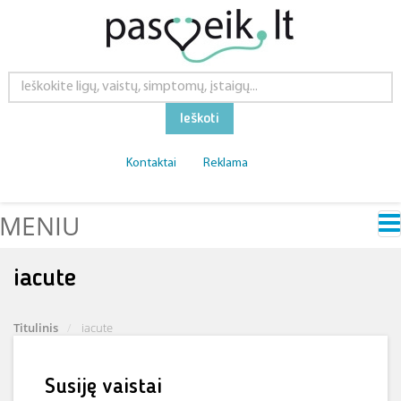
Ieškoti
Kontaktai
Reklama
MENIU
iacute
Titulinis
iacute
Susiję vaistai