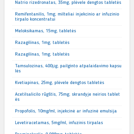
Natrio rizedronatas, 35mg, plėvele dengtos tabletės
Remifentanilis, 1mg, milteliai injekcinio ar infuzinio
tirpalo koncentratui
Meloksikamas, 15mg, tabletės
Razagilinas, 1mg, tabletės
Razagilinas, 1mg, tabletės
Tamsulozinas, 400µg, pailginto atpalaidavimo kapsu
lės
Kvetiapinas, 25mg, plėvele dengtos tabletės
Acetilsalicilo rūgštis, 75mg, skrandyje neirios tablet
ės
Propofolis, 10mg/ml, injekcinė ar infuzinė emulsija
Levetiracetamas, 5mg/ml, infuzinis tirpalas