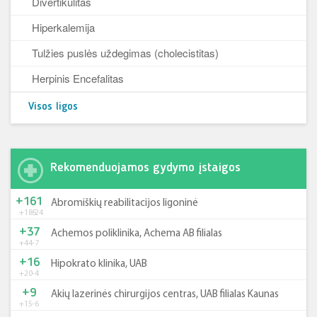
Divertikulitas
Hiperkalemija
Tulžies puslės uždegimas (cholecistitas)
Herpinis Encefalitas
Visos ligos
Rekomenduojamos gydymo įstaigos
+161
Abromiškių reabilitacijos ligoninė
+185
-24
+37
Achemos poliklinika, Achema AB filialas
+44
-7
+16
Hipokrato klinika, UAB
+20
-4
+9
Akių lazerinės chirurgijos centras, UAB filialas Kaunas
+15
-6