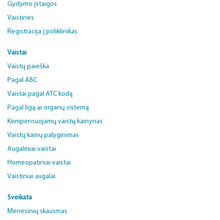
Gydymo įstaigos
Vaistinės
Registracija į poliklinikas
Vaistai
Vaistų paieška
Pagal ABC
Vaistai pagal ATC kodą
Pagal ligą ar organų sistemą
Kompensuojamų vaistų kainynas
Vaistų kainų palyginimas
Augaliniai vaistai
Homeopatiniai vaistai
Vaistiniai augalai
Sveikata
Mėnesinių skausmas