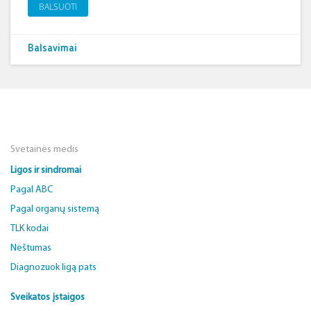
BALSUOTI
Balsavimai
Svetainės medis
Ligos ir sindromai
Pagal ABC
Pagal organų sistemą
TLK kodai
Nėštumas
Diagnozuok ligą pats
Sveikatos įstaigos