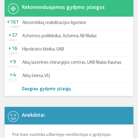
Rekomenduojamos gydymo įstaigos
+161
Abromiškių reabilitacijos ligoninė
+185
-24
+37
Achemos poliklinika, Achema AB filialas
+44
-7
+16
Hipokrato klinika, UAB
+20
-4
+9
Akių lazerinės chirurgijos centras, UAB filialas Kaunas
+15
-6
+4
Akių šviesa, VšĮ
+9
-5
Daugiau gydymo įstaigų
Anekdotai
Prie baro susitinka užkietėjęs medžiotojas ir gydytojas.