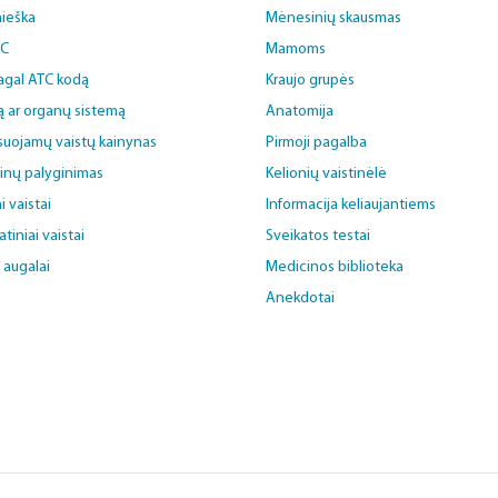
aieška
Mėnesinių skausmas
BC
Mamoms
pagal ATC kodą
Kraujo grupės
ą ar organų sistemą
Anatomija
uojamų vaistų kainynas
Pirmoji pagalba
ainų palyginimas
Kelionių vaistinėlė
i vaistai
Informacija keliaujantiems
iniai vaistai
Sveikatos testai
i augalai
Medicinos biblioteka
Anekdotai