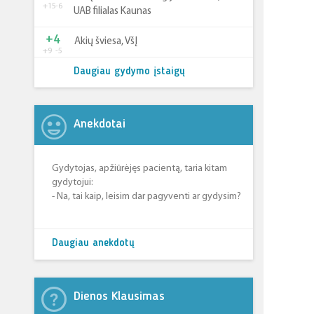
+15
-6
UAB filialas Kaunas
+4
Akių šviesa, VšĮ
+9
-5
Daugiau gydymo įstaigų
Anekdotai
Gydytojas, apžiūrėjęs pacientą, taria kitam
gydytojui:
- Na, tai kaip, leisim dar pagyventi ar gydysim?
Daugiau anekdotų
Dienos Klausimas