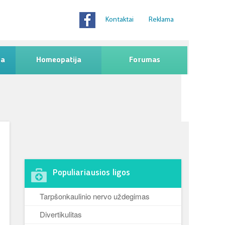
Kontaktai
Reklama
na
Homeopatija
Forumas
Populiariausios ligos
Tarpšonkaulinio nervo uždegimas
Divertikulitas