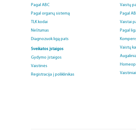
Pagal ABC
Vaistų p
Pagal organų sistemą
Pagal A
TLK kodai
Vaistai 
Nėštumas
Pagal lig
Diagnozuok ligą pats
Kompens
Vaistų k
Sveikatos įstaigos
Augalinia
Gydymo įstaigos
Homeopat
Vaistinės
Vaistinia
Registracija į poliklinikas