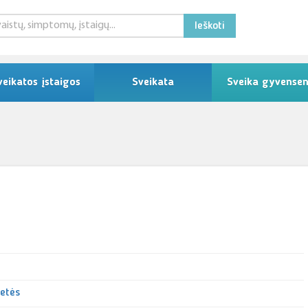
Ieškoti
veikatos įstaigos
Sveikata
Sveika gyvense
letės