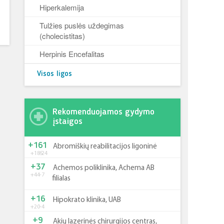
Hiperkalemija
Tulžies puslės uždegimas
(cholecistitas)
Herpinis Encefalitas
Visos ligos
Rekomenduojamos gydymo
įstaigos
+161
Abromiškių reabilitacijos ligoninė
+185
-24
+37
Achemos poliklinika, Achema AB
+44
-7
filialas
+16
Hipokrato klinika, UAB
+20
-4
+9
Akių lazerinės chirurgijos centras,