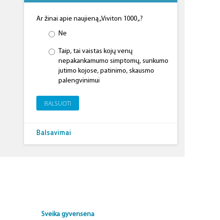
Ar žinai apie naujieną „Viviton 1000 „?
Ne
Taip, tai vaistas kojų venų
nepakankamumo simptomų, sunkumo
jutimo kojose, patinimo, skausmo
palengvinimui
BALSUOTI
Balsavimai
Sveika gyvensena