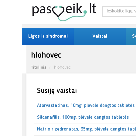
Ligos ir sindromai
Vaistai
S
hlohovec
Titulinis
hlohovec
Susiję vaistai
Atorvastatinas, 10mg, plėvele dengtos tabletės
Sildenafilis, 100mg, plėvele dengtos tabletės
Natrio rizedronatas, 35mg, plėvele dengtos tab