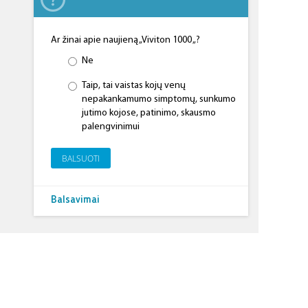
Ar žinai apie naujieną „Viviton 1000 „?
Ne
Taip, tai vaistas kojų venų
nepakankamumo simptomų, sunkumo
jutimo kojose, patinimo, skausmo
palengvinimui
BALSUOTI
Balsavimai