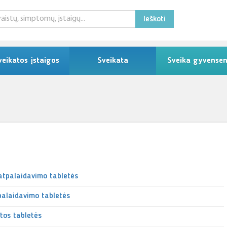
Ieškoti
veikatos įstaigos
Sveikata
Sveika gyvense
atpalaidavimo tabletės
palaidavimo tabletės
tos tabletės