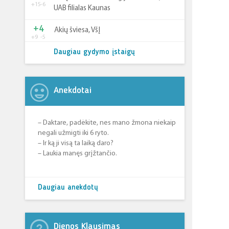
+15
-6
UAB filialas Kaunas
+4
Akių šviesa, VšĮ
+9
-5
Daugiau gydymo įstaigų
Anekdotai
– Daktare, padėkite, nes mano žmona niekaip
negali užmigti iki 6 ryto.
– Ir ką ji visą ta laiką daro?
– Laukia manęs grįžtančio.
Daugiau anekdotų
Dienos Klausimas