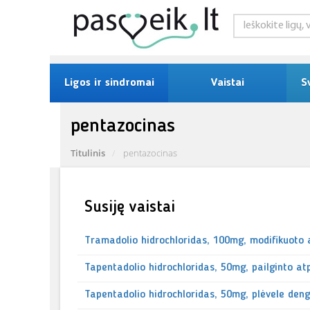
Ligos ir sindromai
Vaistai
S
pentazocinas
Titulinis
pentazocinas
Susiję vaistai
Tramadolio hidrochloridas, 100mg, modifikuoto 
Tapentadolio hidrochloridas, 50mg, pailginto at
Tapentadolio hidrochloridas, 50mg, plėvele deng