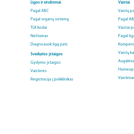
Ligos ir sindromai
Vaistai
Pagal ABC
Vaistų p
Pagal organų sistemą
Pagal A
TLK kodai
Vaistai 
Nėštumas
Pagal lig
Diagnozuok ligą pats
Kompens
Vaistų k
Sveikatos įstaigos
Augalinia
Gydymo įstaigos
Homeopat
Vaistinės
Vaistinia
Registracija į poliklinikas