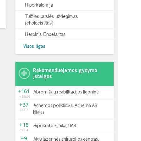
Hiperkalemija
Tulžies puslės uždegimas
(cholecistitas)
Herpinis Encefalitas
Visos ligos
Rekomenduojamos gydymo
įstaigos
+161
Abromiškių reabilitacijos ligoninė
+185
-24
+37
Achemos poliklinika, Achema AB
+44
-7
filialas
+16
Hipokrato klinika, UAB
+20
-4
+9
Akių lazerinės chirurgijos centras,