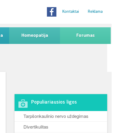
Kontaktai
Reklama
na
Homeopatija
Forumas
Populiariausios ligos
Tarpšonkaulinio nervo uždegimas
Divertikulitas