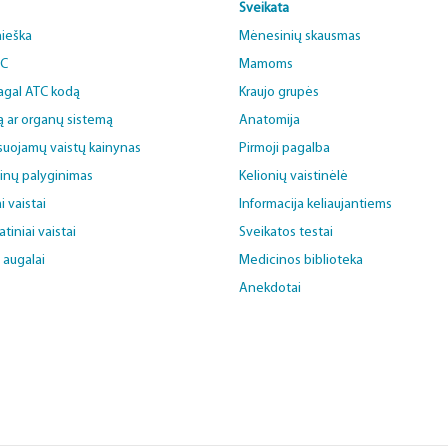
Sveikata
aieška
Mėnesinių skausmas
BC
Mamoms
pagal ATC kodą
Kraujo grupės
ą ar organų sistemą
Anatomija
uojamų vaistų kainynas
Pirmoji pagalba
ainų palyginimas
Kelionių vaistinėlė
i vaistai
Informacija keliaujantiems
iniai vaistai
Sveikatos testai
i augalai
Medicinos biblioteka
Anekdotai