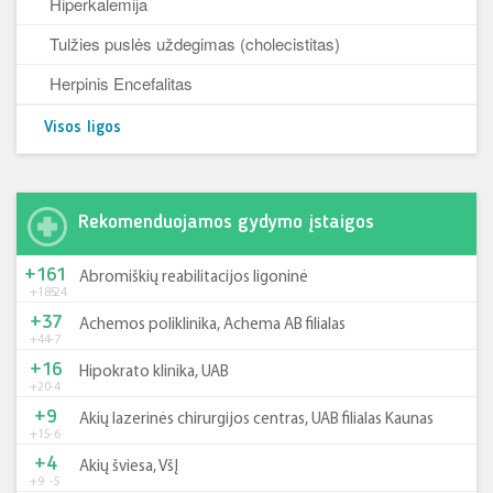
Hiperkalemija
Tulžies puslės uždegimas (cholecistitas)
Herpinis Encefalitas
Visos ligos
Rekomenduojamos gydymo įstaigos
+161
Abromiškių reabilitacijos ligoninė
+185
-24
+37
Achemos poliklinika, Achema AB filialas
+44
-7
+16
Hipokrato klinika, UAB
+20
-4
+9
Akių lazerinės chirurgijos centras, UAB filialas Kaunas
+15
-6
+4
Akių šviesa, VšĮ
+9
-5