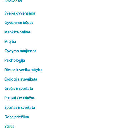
Anekdotai
Sveika gyvensena
Gyvenimo būdas
Mankšta online
Mityba
Gydymo naujienos
Psichologija
Dietos ir sveika mityba
Ekologija ir sveikata
Grožis ir sveikata
Plaukai / makiažas
Sportas ir sveikata
Odos priežiūra
Stilius