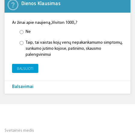
Dienos Klausimas
Ar žinai apie naujieną „Viviton 1000 „?
Ne
Taip, tai vaistas kojų venų nepakankamumo simptomų,
sunkumo jutimo kojose, patinimo, skausmo
palengvinimui
BALSUOTI
Balsavimai
Svetainės medis