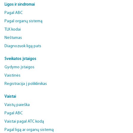
Ligos ir sindromai
Pagal ABC
Pagal organų sistemą
TLK kodai
Nėštumas
Diagnozuok ligą pats
Sveikatos įstaigos
Gydymo įstaigos
Vaistinės
Registracija į poliklinikas
Vaistai
Vaistų paieška
Pagal ABC
Vaistai pagal ATC kodą
Pagal ligą ar organų sistemą