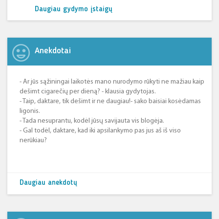
Daugiau gydymo įstaigų
Anekdotai
- Ar jūs sąžiningai laikotės mano nurodymo rūkyti ne mažiau kaip
dešimt cigarečių per dieną? - klausia gydytojas.
- Taip, daktare, tik dešimt ir ne daugiau!- sako baisiai kosėdamas
ligonis.
- Tada nesuprantu, kodėl jūsų savijauta vis blogėja.
- Gal todėl, daktare, kad iki apsilankymo pas jus aš iš viso
nerūkiau?
Daugiau anekdotų