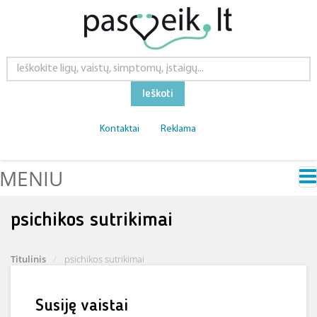
Ieškoti
Kontaktai
Reklama
MENIU
psichikos sutrikimai
Titulinis
psichikos sutrikimai
Susiję vaistai