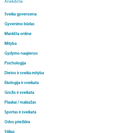
Anekdotai
Sveika gyvensena
Gyvenimo būdas
Mankšta online
Mityba
Gydymo naujienos
Psichologija
Dietos ir sveika mityba
Ekologija ir sveikata
Grožis ir sveikata
Plaukai / makiažas
Sportas ir sveikata
Odos priežiūra
Stilius