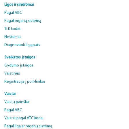
Ligos ir sindromai
Pagal ABC
Pagal organų sistemą
TLK kodai
Nėštumas
Diagnozuok ligą pats
Sveikatos įstaigos
Gydymo įstaigos
Vaistinės
Registracija į poliklinikas
Vaistai
Vaistų paieška
Pagal ABC
Vaistai pagal ATC kodą
Pagal ligą ar organų sistemą