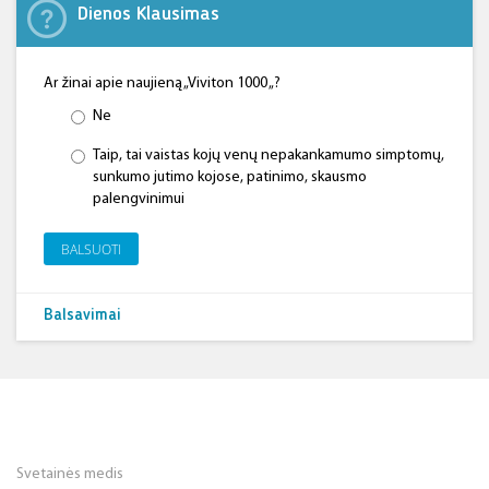
Dienos Klausimas
Ar žinai apie naujieną „Viviton 1000 „?
Ne
Taip, tai vaistas kojų venų nepakankamumo simptomų,
sunkumo jutimo kojose, patinimo, skausmo
palengvinimui
BALSUOTI
Balsavimai
Svetainės medis