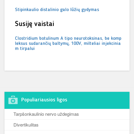
Stipinkaulio distalinio galo lūžių gydymas
Susiję vaistai
Clostridium botulinum A tipo neurotoksinas, be komp
leksus sudarančių baltymų, 100V, milteliai injekcinia
m tirpalui
Populiariausios ligos
Tarpšonkaulinio nervo uždegimas
Divertikulitas