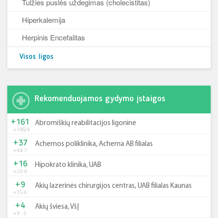
Tulžies puslės uždegimas (cholecistitas)
Hiperkalemija
Herpinis Encefalitas
Visos ligos
Rekomenduojamos gydymo įstaigos
+161
Abromiškių reabilitacijos ligoninė
+185
-24
+37
Achemos poliklinika, Achema AB filialas
+44
-7
+16
Hipokrato klinika, UAB
+20
-4
+9
Akių lazerinės chirurgijos centras, UAB filialas Kaunas
+15
-6
+4
Akių šviesa, VšĮ
+9
-5