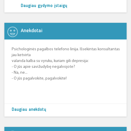
Daugiau gydymo įstaigų
Anekdotai
Psichologinės pagalbos telefono linija. Išsekintas konsultantas
jau ketvirta
valanda kalba su vyruku, kuriam gili depresija:
- O jūs apie savižudybę negalvojote?
- Na, ne...
- O jūs pagalvokite, pagalvokite!
Daugiau anekdotų