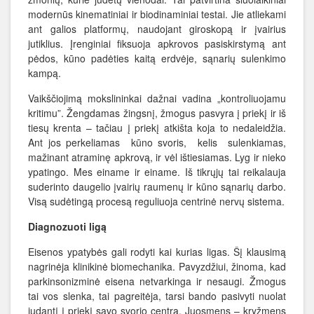
modernūs kinematiniai ir biodinaminiai testai. Jie atliekami
ant galios platformų, naudojant giroskopą ir įvairius
jutiklius. Įrenginiai fiksuoja apkrovos pasiskirstymą ant
pėdos, kūno padėties kaitą erdvėje, sąnarių sulenkimo
kampą.
Vaikščiojimą mokslininkai dažnai vadina „kontroliuojamu
kritimu”. Žengdamas žingsnį, žmogus pasvyra į priekį ir iš
tiesų krenta – tačiau į priekį atkišta koja to nedaleidžia.
Ant jos perkeliamas kūno svoris, kelis sulenkiamas,
mažinant atraminę apkrovą, ir vėl ištiesiamas. Lyg ir nieko
ypatingo. Mes einame ir einame. Iš tikrųjų tai reikalauja
suderinto daugelio įvairių raumenų ir kūno sąnarių darbo.
Visą sudėtingą procesą reguliuoja centrinė nervų sistema.
Diagnozuoti ligą
Eisenos ypatybės gali rodyti kai kurias ligas. Šį klausimą
nagrinėja klinikinė biomechanika. Pavyzdžiui, žinoma, kad
parkinsonizminė eisena netvarkinga ir nesaugi. Žmogus
tai vos slenka, tai pagreitėja, tarsi bando pasivyti nuolat
judantį į priekį savo svorio centrą. Juosmens – kryžmens