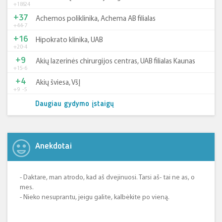
+185
-24
+37
Achemos poliklinika, Achema AB filialas
+44
-7
+16
Hipokrato klinika, UAB
+20
-4
+9
Akių lazerinės chirurgijos centras, UAB filialas Kaunas
+15
-6
+4
Akių šviesa, VšĮ
+9
-5
Daugiau gydymo įstaigų
Anekdotai
- Daktare, man atrodo, kad aš dvejinuosi. Tarsi aš- tai ne as, o
mes.
- Nieko nesuprantu, jeigu galite, kalbėkite po vieną.