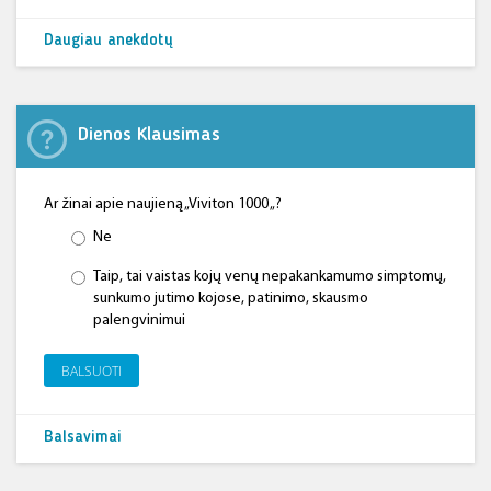
Daugiau anekdotų
Dienos Klausimas
Ar žinai apie naujieną „Viviton 1000 „?
Ne
Taip, tai vaistas kojų venų nepakankamumo simptomų,
sunkumo jutimo kojose, patinimo, skausmo
palengvinimui
BALSUOTI
Balsavimai