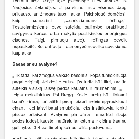
Tyrimus šioje srityje tęsė psichologė Lucy Johnson iš
Naujosios Zelandijos. Ji patvirtino: nuo eisenos daug
priklauso, ar žmogus taps auka. Psichologė domėjosi,
kaip sumažinti „pažeidžiamumo reitingą”.
Testuojamiesiems buvo suteikta galimybė praktikuoti
savigynos kursus arba mokytis pasitikinčios energingos
eisenos. Taigi, pirmuoju atveju reitingas beveik
nepasikeitė. Bet antruoju – asmenybė nebeliko suvokiama
kaip auka!
Basas ar su avalyne?
„Tik tada, kai žmogus vaikšto basomis, kojos funkcionuoja
pagal prigimtį! Jei dėvite batus, jūs turite būti tikri, kad jie
suteikia visišką laisvę pėdos kaulams ir raumenims. „, –
teigia mokslininkas Pol Bregg. Kokie turėtų būti tinkami
batai? Pirma, turi atitikti pėdą. Siauri neleis spyruokliuoti
einant. Jei laisvi batai smukčioja, teks instinktyviai lenkti
pirštus prilaikant. Avalynės platforma smarkiai riboja
pėdos judesį, kausto natūralų lankstumą ir didina traumų
galimybę. 3-4 centimetrų kulnas teikia pastovumą.
Rasti porą, atitinkančią visus kriterijus ir džiuginančią akis,