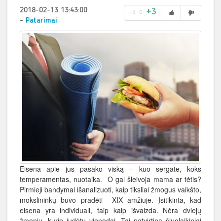
2018-02-13 13:43:00
+3
+3
-0
-
Patarimai
Eisena apie jus pasako viską – kuo sergate, koks
temperamentas, nuotaika. O gal šleivoja mama ar tėtis?
Pirmieji bandymai išanalizuoti, kaip tiksliai žmogus vaikšto,
mokslininkų buvo pradėti XIX amžiuje. Įsitikinta, kad
eisena yra individuali, taip kaip išvaizda. Nėra dviejų
žmonių, kurie judėtų vienodai. Tai patvirtina šiuolaikiniai