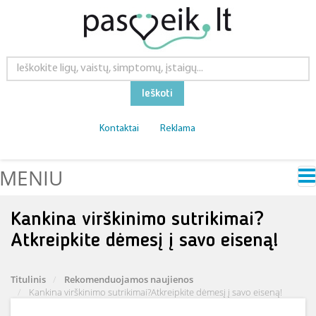
Ieškoti
Kontaktai
Reklama
MENIU
Kankina virškinimo sutrikimai?
Atkreipkite dėmesį į savo eiseną!
Titulinis
Rekomenduojamos naujienos
Kankina virškinimo sutrikimai?Atkreipkite dėmesį į savo eiseną!