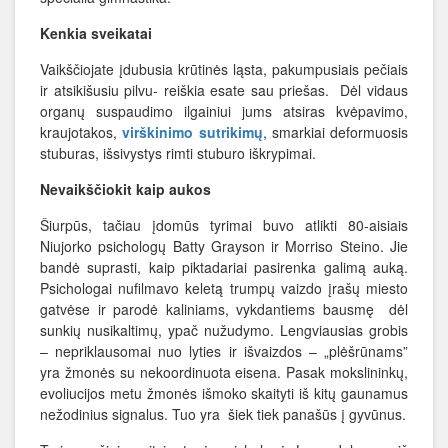
Kenkia sveikatai
Vaikščiojate įdubusia krūtinės ląsta, pakumpusiais pečiais
ir atsikišusiu pilvu- reiškia esate sau priešas. Dėl vidaus
organų suspaudimo ilgainiui jums atsiras kvėpavimo,
kraujotakos,
virškinimo sutrikimų
, smarkiai deformuosis
stuburas, išsivystys rimti stuburo iškrypimai.
Nevaikščiokit kaip aukos
Šiurpūs, tačiau įdomūs tyrimai buvo atlikti 80-aisiais
Niujorko psichologų Batty Grayson ir Morriso Steino. Jie
bandė suprasti, kaip piktadariai pasirenka galimą auką.
Psichologai nufilmavo keletą trumpų vaizdo įrašų miesto
gatvėse ir parodė kaliniams, vykdantiems bausmę dėl
sunkių nusikaltimų, ypač nužudymo. Lengviausias grobis
– nepriklausomai nuo lyties ir išvaizdos – „plėšrūnams”
yra žmonės su nekoordinuota eisena. Pasak mokslininkų,
evoliucijos metu žmonės išmoko skaityti iš kitų gaunamus
nežodinius signalus. Tuo yra šiek tiek panašūs į gyvūnus.