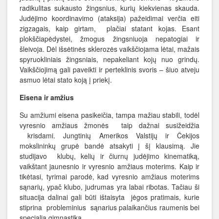
radikulitas sukausto žingsnius, kurių kiekvienas skauda.
Judėjimo koordinavimo (ataksija) pažeidimai verčia eiti
zigzagais, kaip girtam, plačiai statant kojas. Esant
plokščiapėdystei, žmogus žingsniuoja nepatogiai ir
šleivoja. Dėl išsėtinės sklerozės vaikščiojama lėtai, mažais
spyruokliniais žingsniais, nepakeliant kojų nuo grindų.
Vaikščiojimą gali paveikti ir perteklinis svoris – šiuo atveju
asmuo lėtai stato koją į priekį.
Eisena ir amžius
Su amžiumi eisena pasikeičia, tampa mažiau stabili, todėl
vyresnio amžiaus žmonės taip dažnai susižeidžia
krisdami. Jungtinių Amerikos Valstijų ir Čekijos
mokslininkų grupė bandė atsakyti į šį klausimą. Jie
studijavo klubų, kelių ir čiurnų judėjimo kinematiką,
vaikštant jaunesnio ir vyresnio amžiaus moterims. Kaip ir
tikėtasi, tyrimai parodė, kad vyresnio amžiaus moterims
sąnarių, ypač klubo, judrumas yra labai ribotas. Tačiau ši
situacija dalinai gali būti ištaisyta jėgos pratimais, kurie
stiprina probleminius sąnarius palaikančius raumenis bei
specialia gimnastika.