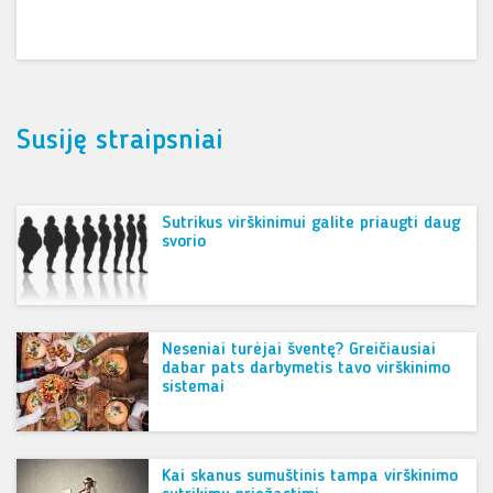
Susiję straipsniai
Sutrikus virškinimui galite priaugti daug
svorio
Neseniai turėjai šventę? Greičiausiai
dabar pats darbymetis tavo virškinimo
sistemai
Kai skanus sumuštinis tampa virškinimo