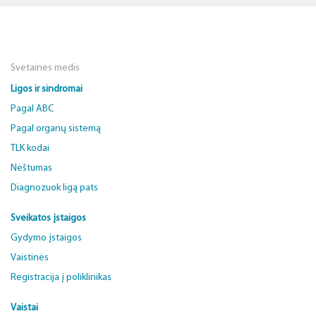
Svetainės medis
Ligos ir sindromai
Pagal ABC
Pagal organų sistemą
TLK kodai
Nėštumas
Diagnozuok ligą pats
Sveikatos įstaigos
Gydymo įstaigos
Vaistinės
Registracija į poliklinikas
Vaistai