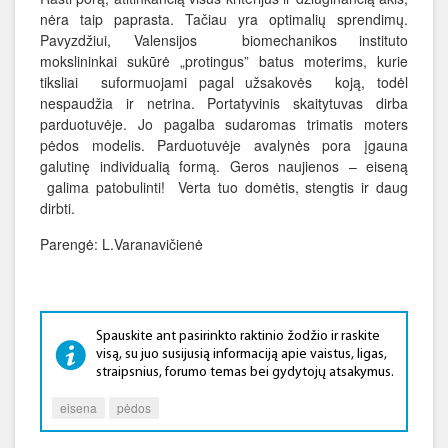
nėra taip paprasta. Tačiau yra optimalių sprendimų.
Pavyzdžiui, Valensijos biomechanikos instituto
mokslininkai sukūrė „protingus” batus moterims, kurie
tiksliai suformuojami pagal užsakovės koją, todėl
nespaudžia ir netrina. Portatyvinis skaitytuvas dirba
parduotuvėje. Jo pagalba sudaromas trimatis moters
pėdos modelis. Parduotuvėje avalynės pora įgauna
galutinę individualią formą. Geros naujienos – eiseną
galima patobulinti! Verta tuo domėtis, stengtis ir daug
dirbti.
Parengė: L.Varanavičienė
Spauskite ant pasirinkto raktinio žodžio ir raskite
visą, su juo susijusią informaciją apie vaistus, ligas,
straipsnius, forumo temas bei gydytojų atsakymus.
eisena
pėdos