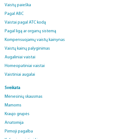
Vaistų paieška
Pagal ABC
Vaistai pagal ATC kodą
Pagal ligą ar organų sistemą
Kompensuojamų vaistų kainynas
Vaistų kainų palyginimas
Augaliniai vaistai
Homeopatiniai vaistai
Vaistiniai augalai
Sveikata
Mėnesinių skausmas
Mamoms
Kraujo grupės
Anatomija
Pirmoji pagalba