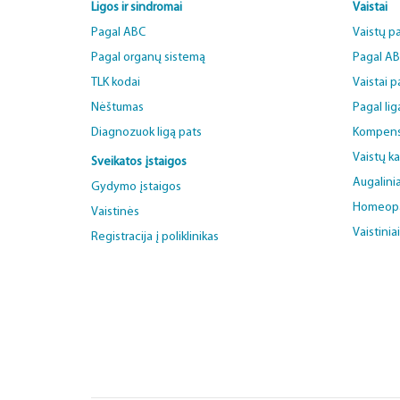
Ligos ir sindromai
Vaistai
Pagal ABC
Vaistų p
Pagal organų sistemą
Pagal A
TLK kodai
Vaistai 
Nėštumas
Pagal lig
Diagnozuok ligą pats
Kompens
Vaistų k
Sveikatos įstaigos
Augalinia
Gydymo įstaigos
Homeopat
Vaistinės
Vaistinia
Registracija į poliklinikas