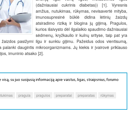
(dažniausiai cukrinis diabetas)) [1]. Vyresnis
amžius, nutukimas, rūkymas, nevisavertė mityba,
imunosupresinė būklė didina lėtinių žaizdų
atsiradimo riziką ir blogina jų gijimą. Pragulos,
kurios išsivysto dėl ilgalaikio spaudimo dažniausiai
sėdmenų, kryžkaulio ir kulnų srityse, taip pat yra
ės žaizdos pasižymi ilgu ir sunkiu gijimu. Pažeidus odos vientisumą,
ra palanki daugintis mikroorganizmams. Jų kiekis ir įvairovė priklauso
ijos, imuninio atsako [2].
 visą, su juo susijusią informaciją apie vaistus, ligas, straipsnius, forumo
utukimas
pragula
pragulos
preparatai
preparatas
rūkymas