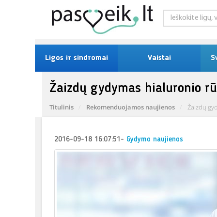
Ligos ir sindromai
Vaistai
S
Žaizdų gydymas hialuronio rū
Titulinis
Rekomenduojamos naujienos
Žaizdų gyd
2016-09-18 16:07:51
-
Gydymo naujienos