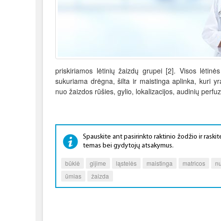
priskiriamos lėtinių žaizdų grupei [2]. Visos lėtin
sukuriama drėgna, šilta ir maistinga aplinka, kuri y
nuo žaizdos rūšies, gylio, lokalizacijos, audinių perfuz
Spauskite ant pasirinkto raktinio žodžio ir raskite
temas bei gydytojų atsakymus.
būklė
gijime
ląstelės
maistinga
matricos
n
ūmias
žaizda