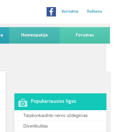
Kontaktai
Reklama
na
Homeopatija
Forumas
Populiariausios ligos
Tarpšonkaulinio nervo uždegimas
Divertikulitas