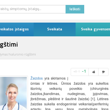
Ieškoti
veikatos įstaigos
Sveikata
Sveika gyvense
gštimi
ymas hialuronio rūgštimi
-1
+0
-1
Žaizdos
yra skiriamos į
ūmias ir lėtines. Ūmios žaizdos yra sukeltos
išorinių veiksnių poveikio (chirurginės
žaizdos,įkandimas, nudegimas, įpjovimas,
įbrėžimas, plėštinė ir šautinė žaizda) [1]. Lėtines
žaizdas sukelia endogeniniai veiksniai(periferinių
arterijų liga, venų ligos, metabolinės ligos