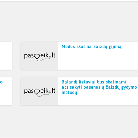
Medus skatina žaizdų gijimą
po
Balandį lietuviai bus skatinami
atsisakyti pasenusių žaizdų gydymo
metodų