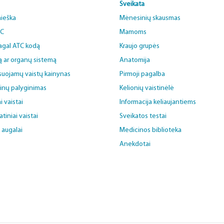
Sveikata
aieška
Mėnesinių skausmas
BC
Mamoms
pagal ATC kodą
Kraujo grupės
ą ar organų sistemą
Anatomija
uojamų vaistų kainynas
Pirmoji pagalba
ainų palyginimas
Kelionių vaistinėlė
i vaistai
Informacija keliaujantiems
iniai vaistai
Sveikatos testai
i augalai
Medicinos biblioteka
Anekdotai