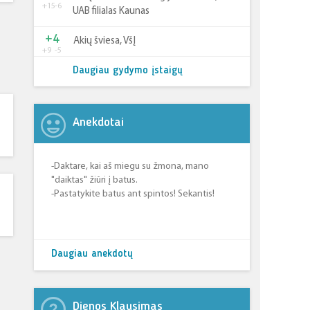
+15
-6
UAB filialas Kaunas
+4
Akių šviesa, VšĮ
+9
-5
Daugiau gydymo įstaigų
Anekdotai
-Daktare, kai aš miegu su žmona, mano
"daiktas" žiūri į batus.
-Pastatykite batus ant spintos! Sekantis!
Daugiau anekdotų
Dienos Klausimas