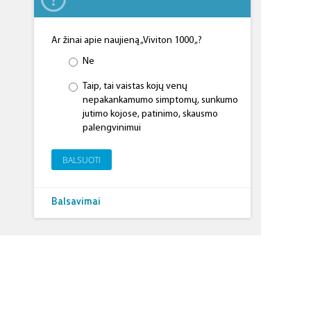
Ar žinai apie naujieną „Viviton 1000 „?
Ne
Taip, tai vaistas kojų venų
nepakankamumo simptomų, sunkumo
jutimo kojose, patinimo, skausmo
palengvinimui
BALSUOTI
Balsavimai