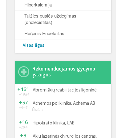
Hiperkalemija
Tulžies puslės uždegimas
(cholecistitas)
Herpinis Encefalitas
Visos ligos
Rekomenduojamos gydymo
įstaigos
+161
Abromiškių reabilitacijos ligoninė
+185
-24
+37
Achemos poliklinika, Achema AB
+44
-7
filialas
+16
Hipokrato klinika, UAB
+20
-4
+9
Akių lazerinės chirurgijos centras,